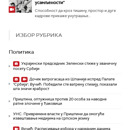
усамљености“
Способност да кроз тишину, простор и дуге
кадрове прикаже унутрашње...
ИЗБОР РУБРИКА
Политика
Украјински председник Зеленски стиже у званичну
посету Србији
Дочек ватрогасаца из Шпаније испред Палате
"Србија"; Вучић: Победили сте ватрену стихију, показали
шта значи храброст
Приштина, оптужница против 20 особа за наводне
ратне злочине у Ђаковици
УНС: Привремене власти у Приштини да омогуће
извештавање медијима на српском језику
Вучић: Расписивање избора у наредним данима