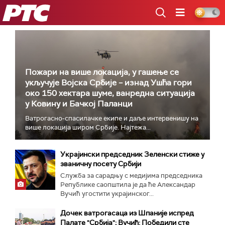
РТС
Пожари на више локација, у гашење се
укључује Војска Србије – изнад Ушћа гори
око 150 хектара шуме, ванредна ситуација
у Ковину и Бачкој Паланци
Ватрогасно-спасилачке екипе и даље интервенишу на
више локација широм Србије. Најтежа...
Украјински председник Зеленски стиже у
званичну посету Србији
Служба за сарадњу с медијима председника
Републике саопштила је да ће Александар
Вучић угостити украјинског...
Дочек ватрогасаца из Шпаније испред
Палате "Србија"; Вучић: Победили сте