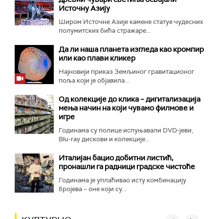
Источну Азију
Широм Источне Азије камене статуе чудесних
полумитских бића стражаре...
Да ли наша планета изгледа као кромпир
или као плави кликер
Најновији приказ Земљиног гравитационог
поља који је објавила...
Од колекције до клика – дигитализација
мења начин на који чувамо филмове и
игре
Годинама су полице испуњавали DVD-јеви,
Blu-ray дискови и колекције...
Италијан бацио добитни листић,
пронашли га радници градске чистоће
Годинама је уплаћивао исту комбинацију
бројева – оне који су...