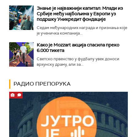
Знање је најважнији капитал: Млади из
Србије међу најбољима у Европи уз
подршку Уникредит фондације
Седам међународних награда и признања које
је ученичка компанија...
Како је Mozzart акција спасила преко
6.000 тикета
Светско првенство у фудбалу увек доноси
врхунску драму, али за...
РАДИО ПРЕПОРУКА