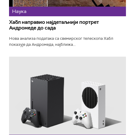
Наука
Хабл направио најдетаљнији портрет
Андромеде до сада
Нова анализа података са свемирског телескопа Хабл
показује да Андромеда, најближа...