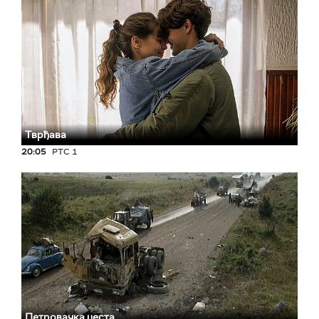
Тврђава
20:05
РТС 1
Петровачка цеста