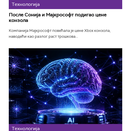
Технологијa
После Сонија и Мајкрософт подигао цене
конзола
Компанија Мајкрософт повећала је цене Xbox конзола,
наводећи као разлог раст трошкова...
Технологијa