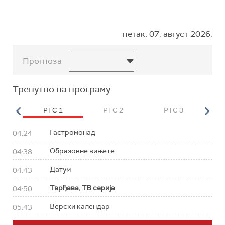
петак, 07. август 2026.
Прогноза
Тренутно на програму
HD
РТС 1
РТС 2
РТС 3
Р
Гастромонад
04:24
Образовне вињете
04:38
Датум
04:43
Тврђава, ТВ серија
04:50
Верски календар
05:43