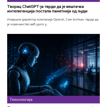
Творац ChatGPT-ја тврди да је вештачка
интелигенција постала паметнија од људи
Извршни директор компаније OpenAI, Сем Алтман, тврди да
је човечанство већ ушло у...
Технологијa