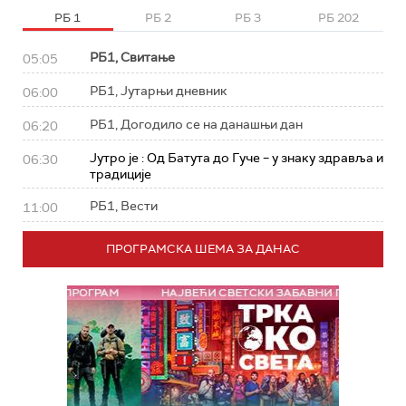
РБ 1
РБ 2
РБ 3
РБ 202
РБ1, Свитање
05:05
РБ1, Јутарњи дневник
06:00
РБ1, Догодило се на данашњи дан
06:20
Јутро је : Од Батута до Гуче – у знаку здравља и
06:30
традиције
РБ1, Вести
11:00
ПРОГРАМСКА ШЕМА ЗА ДАНАС