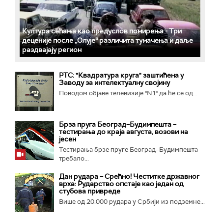
Култура сећања као предуслов помирења ­- Три
деценије после „Олује“ различита тумачења и даље
раздвајају регион
РТС: "Квадратура круга" заштићена у
Заводу за интелектуалну својину
Поводом објаве телевизије "N1" да ће се од...
Брза пруга Београд–Будимпешта –
тестирања до краја августа, возови на
јесен
Тестирања брзе пруге Београд–Будимпешта
требало...
Дан рудара – Срећно! Честитке државног
врха: Рударство опстаје као један од
стубова привреде
Више од 20.000 рудара у Србији из подземне...