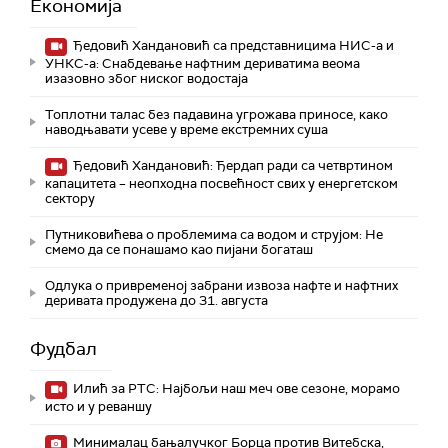
Економија
Ђедовић Хандановић са представницима НИС-а и
УНКС-а: Снабдевање нафтним дериватима веома
изазовно због ниског водостаја
Топлотни талас без падавина угрожава приносе, како
наводњавати усеве у време екстремних суша
Ђедовић Хандановић: Ђердап ради са четвртином
капацитета – неопходна посвећност свих у енергетском
сектору
Путниковићева о проблемима са водом и струјом: Не
смемо да се понашамо као пијани богаташ
Одлука о привременој забрани извоза нафте и нафтних
деривата продужена до 31. августа
Фудбал
Илић за РТС: Најбољи наш меч ове сезоне, морамо
исто и у реваншу
Минималац бањалучког Борца против Витебска,