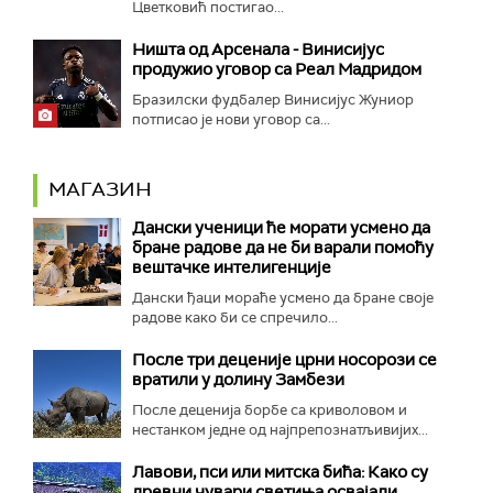
Цветковић постигао...
Ништа од Арсенала - Винисијус
продужио уговор са Реал Мадридом
Бразилски фудбалер Винисијус Жуниор
потписао је нови уговор са...
МАГАЗИН
Дански ученици ће морати усмено да
бране радове да не би варали помоћу
вештачке интелигенције
Дански ђаци мораће усмено да бране своје
радове како би се спречило...
После три деценије црни носорози се
вратили у долину Замбези
После деценија борбе са криволовом и
нестанком једне од најпрепознатљивијих...
Лавови, пси или митска бића: Како су
древни чувари светиња освајали