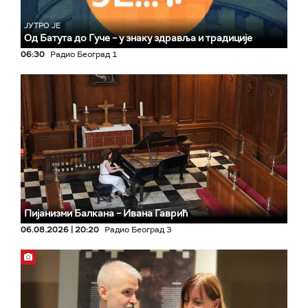
ЈУТРО ЈЕ
Од Батута до Гуче – у знаку здравља и традиције
06:30
Радио Београд 1
Пијанизми Балкана – Ивана Гаврић
06.08.2026 | 20:20
Радио Београд 3