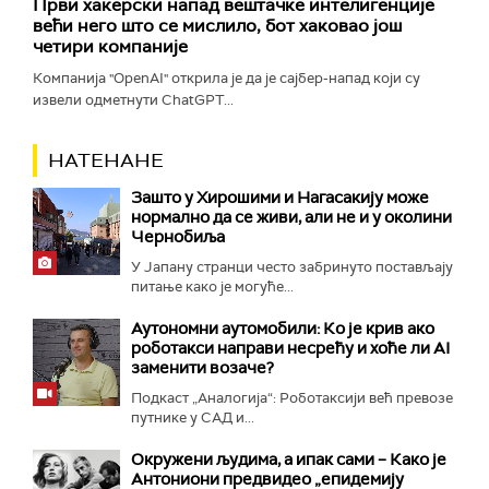
Први хакерски напад вештачке интелигенције
већи него што се мислило, бот хаковао још
четири компаније
Компанија "OpenAI" открила је да је сајбер-напад који су
извели одметнути ChatGPT...
НАТЕНАНЕ
Зашто у Хирошими и Нагасакију може
нормално да се живи, али не и у околини
Чернобиља
У Јапану странци често забринуто постављају
питање како је могуће...
Аутономни аутомобили: Ко је крив ако
роботакси направи несрећу и хоће ли AI
заменити возаче?
Подкаст „Аналогија“: Роботаксији већ превозе
путнике у САД и...
Окружени људима, а ипак сами – Како је
Антониони предвидео „епидемију