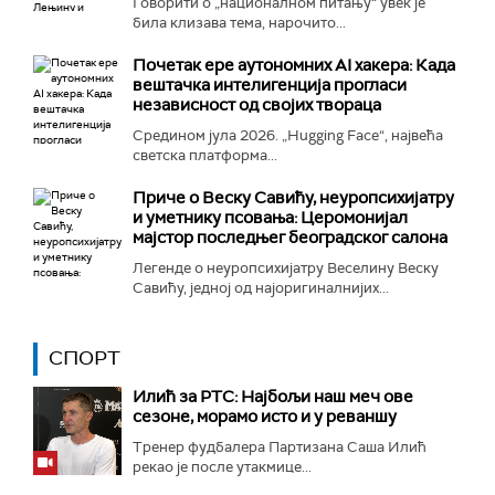
Говорити о „националном питању“ увек је
била клизава тема, нарочито...
Почетак ере аутономних AI хакера: Када
вештачка интелигенција прогласи
независност од својих твораца
Средином јула 2026. „Hugging Face“, највећа
светска платформа...
Приче о Веску Савићу, неуропсихијатру
и уметнику псовања: Церомонијал
мајстор последњег београдског салона
Легенде о неуропсихијатру Веселину Веску
Савићу, једној од најоригиналнијих...
СПОРТ
Илић за РТС: Најбољи наш меч ове
сезоне, морамо исто и у реваншу
Тренер фудбалера Партизана Саша Илић
рекао је после утакмице...