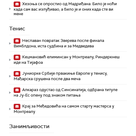
Хезоња се опростио од Мадриђана: Било је ноћи
када сам вас излуђивао, а било је и оних када сте ви
мене
Тенис
Неславан повратак Зверева после финала
Вимблдона, иста судбина и за Медведева
Кецмановић елиминсан у Монтреалу, Риндеркнеш
иде на Тијафоа
Јуниорке Србије првакиње Европе у тенису,
Мађарска срушена после два меча
Алкараз одустао од Синсинатија, одбрана титуле
на Ју-Ес опену под знаком питања
Крај за Међедовића на самом старту мастерса у
Монтреалу
Занимљивости