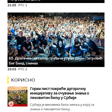
21:05
РТС 1
65. Драгачевски сабор трубача у гучи: Дејан Петровић
Биг Бeнд, снимак
23:03
РТС 2
КОРИСНО
Горки лист покреће дугорочну
иницијативу за очување знања о
лековитом биљу у Србији
Србија је вековима била земља у којој се
знање о лековитом биљу...