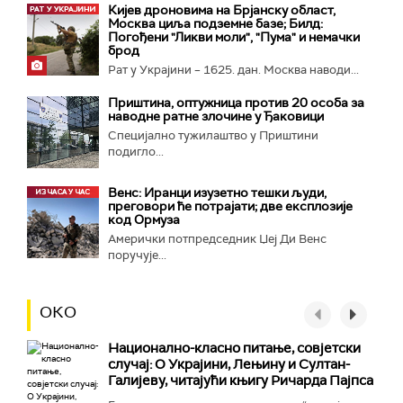
Кијев дроновима на Брјанску област,
Москва циља подземне базе; Билд:
Погођени "Ликви моли", "Пума" и немачки
брод
Рат у Украјини – 1625. дан. Москва наводи...
Приштина, оптужница против 20 особа за
наводне ратне злочине у Ђаковици
Специјално тужилаштво у Приштини
подигло...
Венс: Иранци изузетно тешки људи,
преговори ће потрајати; две експлозије
код Ормуза
Амерички потпредседник Џеј Ди Венс
поручује...
ОКО
Национално-класнo питање, совјетски
случај: О Украјини, Лењину и Султан-
Галијеву, читајући књигу Ричарда Пајпса