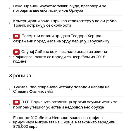
Венс: Иранци изузетно тешки људи, преговори ће
потрајати; две експлозије код Ормуза
Комерцијални авион пришао хеликоптеру у којем је био
Трамп, истражују се околности
Посмртни остаци предака Теодора Херцла
сахрањени поред њега на брду Херцл у Јерусалиму
Случај Србина који је замало испао из авиона
"Рајанера" - зашто се пореди са несрећом из 2018.
године
Хроника
Тужилаштво покренуло истрагу поводом напада на
Стевана Филиповића
ВЈТ: Подигнута оптужница против осумњичених за
припрему тешког убиства и недозвољено оружје
Европол: У Србији и Немачкој ухапшена тројица
кријумчара миграната из Сирије, незаконито зарадили
875.000 евра