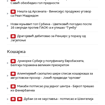
Савић обезбедио гол предности
Ништа од Арсенала - Винисијус продужио уговор
са Реал Мадридом
Нови муњевит гол Србина - Цветковић погодио после
16 секунди против ПАОК-а и утишао "Тумбу"
Драгојевић дебитовао за Ренџерс у поразу од
Јагјелоње
Кошарка
Јуниорке Србије у полуфиналу Евробаскета,
Белгија поражена великим преокретом
Алимпијевић саопштио шири списак кошаркаша за
августовски прозор - Јокић предводи "орлове"
Макаби потписао још једног центра - Бејкот прешао
из Фенербахчеа
Дубаи се не зауставља - потписао и Шенгелија