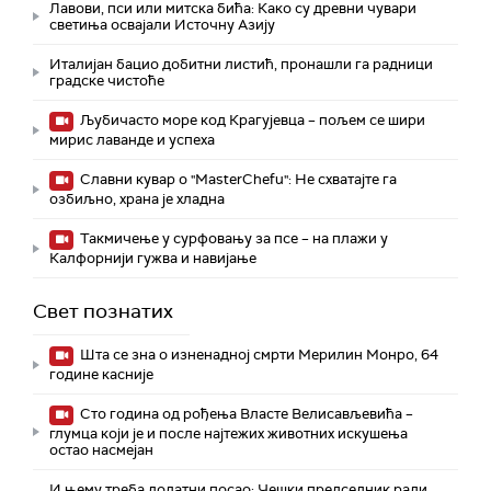
Лавови, пси или митска бића: Како су древни чувари
светиња освајали Источну Азију
Италијан бацио добитни листић, пронашли га радници
градске чистоће
Љубичасто море код Крагујевца – пољем се шири
мирис лаванде и успеха
Славни кувар о "MasterChefu": Не схватајте га
озбиљно, храна је хладна
Такмичење у сурфовању за псе – на плажи у
Калфорнији гужва и навијање
Свет познатих
Шта се зна о изненадној смрти Мерилин Монро, 64
године касније
Сто година од рођења Власте Велисављевића –
глумца који је и после најтежих животних искушења
остао насмејан
И њему треба додатни посао: Чешки председник ради