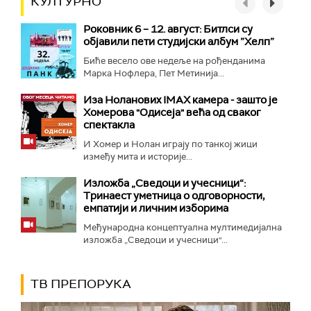
КУЛТУРНО
Роковник 6 – 12. август: Битлси су
објавили пети студијски албум ”Хелп”
Биће весело ове недеље на рођенданима
Марка Нофлера, Пет Метинија...
Иза Ноланових IMAX камера - зашто је
Хомерова "Одисеја" већа од сваког
спектакла
И Хомер и Нолан играју по танкој жици
између мита и историје...
Изложба „Сведоци и учесници“:
Тринаест уметница о одговорности,
емпатији и личним изборима
Међународна концептуална мултимедијална
изложба „Сведоци и учесници"...
ТВ ПРЕПОРУКА