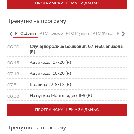
ПРОГРАМСКА ШЕМА ЗА ДАНАС
Тренутно на програму
етарац
РТС Драма
РТС Трезор
РТС Музика
РТС Живот
РТС Кла
Случај породице Бошковић, 67. и 68. епизода
06:00
(R)
Адвокадо, 17-20 (R)
06:45
Адвокадо, 18-20 (R)
07:18
Бранилац 2, 9-12 (R)
07:51
На путу за Монтевидео, 8-9 (R)
08:38
ПРОГРАМСКА ШЕМА ЗА ДАНАС
Тренутно на програму