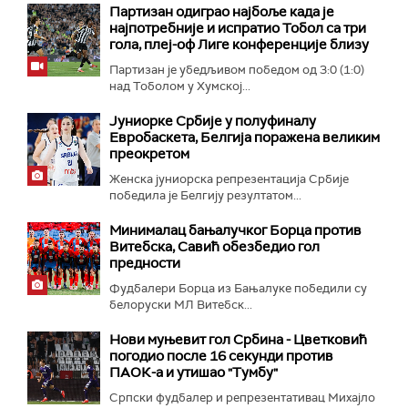
Партизан одиграо најбоље када је
најпотребније и испратио Тобол са три
гола, плеј-оф Лиге конференције близу
Партизан је убедљивом победом од 3:0 (1:0)
над Тоболом у Хумској...
Јуниорке Србије у полуфиналу
Евробаскета, Белгија поражена великим
преокретом
Женска јуниорска репрезентација Србије
победила је Белгију резултатом...
Минималац бањалучког Борца против
Витебска, Савић обезбедио гол
предности
Фудбалери Борца из Бањалуке победили су
белоруски МЛ Витебск...
Нови муњевит гол Србина - Цветковић
погодио после 16 секунди против
ПАОК-а и утишао "Тумбу"
Српски фудбалер и репрезентативац Михајло