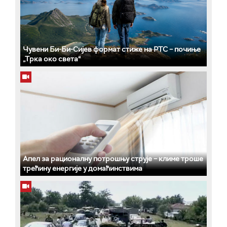
Чувени Би-Би-Сијев формат стиже на РТС – почиње
„Трка око света“
Апел за рационалну потрошњу струје – климе троше
трећину енергије у домаћинствима