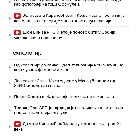
као фотограф на трци Формуле 1
Јелисавета Карађорђевић: Краљ Чарлс Трећи ми је
као брат, Џон Кенеди је много знао о Југославији
Шон Бин за РТС: Лепо је поново бити у Србији,
уживао сам и прошли пут
Технологијa
Од колекције до клика – дигитализација мења начин на
који чувамо филмове и игре
Део ракете Спејс-Икса ударио у Месец брзином од
8.690 километара на час
После Сонија и Мајкрософт подигао цене конзола
Творац ChatGPT-ја тврди да је вештачка интелигенција
постала паметнија од људи
Да ли је Кина већ победила у технолошкој трци 21.
века