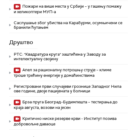
Пожари на више места у Србији – у гашењу помажу
и хеликоптери МУП-а
Саслушање због убиства на Карабурми, осумњичени се
бранили ћутањем
Друштво
РТС: "Квадратура круга" заштићена у Заводу за
интелектуалну својину
Апел за рационалну потрошњу струје – климе
троше трећину енергије у домаћинствима
Регистровани први случајеви грознице Западног Нила
ове године, двоје пацијената у болници
Брза пруга Београд–Будимпешта – тестирања до
краја августа, возови на јесен
Критично ниске резерве крви - Институт позива
добровољне даваоце