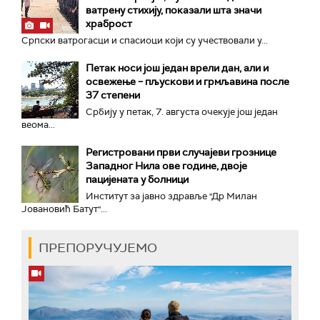
ватрену стихију, показали шта значи
храброст
Српски ватрогасци и спасиоци који су учествовали у...
Петак носи још један врели дан, али и
освежење – пљускови и грмљавина после
37 степени
Србију у петак, 7. августа очекује још један
веома...
Регистровани први случајеви грознице
Западног Нила ове године, двоје
пацијената у болници
Институт за јавно здравље "Др Милан
Јовановић Батут"...
ПРЕПОРУЧУЈЕМО