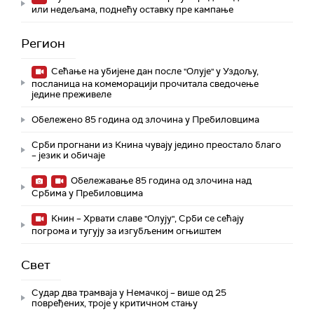
или недељама, поднећу оставку пре кампање
Регион
Сећање на убијене дан после "Олује" у Уздољу,
посланица на комеморацији прочитала сведочење
једине преживеле
Обележено 85 година од злочина у Пребиловцима
Срби прогнани из Книна чувају једино преостало благо
– језик и обичаје
Обележавање 85 година од злочина над
Србима у Пребиловцима
Книн – Хрвати славе "Олују", Срби се сећају
погрома и тугују за изгубљеним огњиштем
Свет
Судар два трамваја у Немачкој – више од 25
повређених, троје у критичном стању