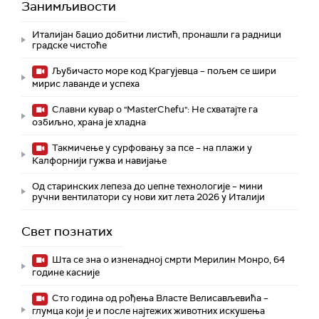
Занимљивости
Италијан бацио добитни листић, пронашли га радници
градске чистоће
Љубичасто море код Крагујевца – пољем се шири
мирис лаванде и успеха
Славни кувар о "MasterChefu": Не схватајте га
озбиљно, храна је хладна
Такмичење у сурфовању за псе – на плажи у
Калфорнији гужва и навијање
Од старинских лепеза до џепне технологије – мини
ручни вентилатори су нови хит лета 2026 у Италији
Свет познатих
Шта се зна о изненадној смрти Мерилин Монро, 64
године касније
Сто година од рођења Власте Велисављевића –
глумца који је и после најтежих животних искушења