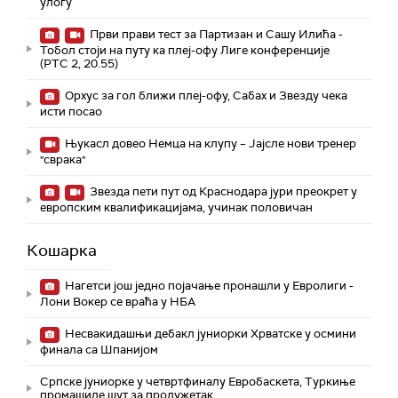
улогу
Први прави тест за Партизан и Сашу Илића -
Тобол стоји на путу ка плеј-офу Лиге конференције
(РТС 2, 20.55)
Орхус за гол ближи плеј-офу, Сабах и Звезду чека
исти посао
Њукасл довео Немца на клупу – Јајсле нови тренер
"сврака"
Звезда пети пут од Краснодара јури преокрет у
европским квалификацијама, учинак половичан
Кошарка
Нагетси још једно појачање пронашли у Евролиги -
Лони Вокер се враћа у НБА
Несвакидашњи дебакл јуниорки Хрватске у осмини
финала са Шпанијом
Српске јуниорке у четвртфиналу Евробаскета, Туркиње
промашиле шут за продужетак