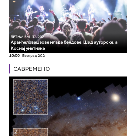
ЛЕТЊА БАШТА 202
Аранђеловац зове младе бендове, Шид ауторске, а
Космај уметнике
10:00
Београд 202
САВРЕМЕНО