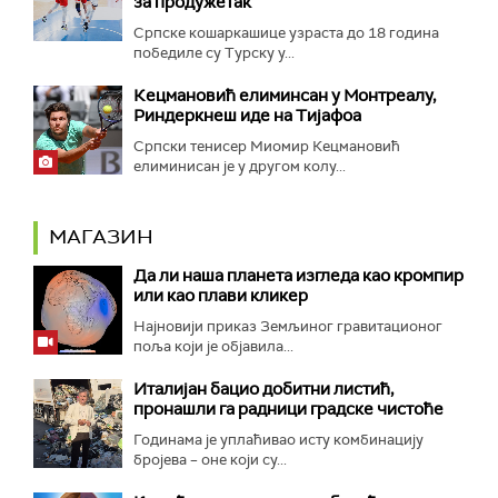
за продужетак
Српске кошаркашице узраста до 18 година
победиле су Турску у...
Кецмановић елиминсан у Монтреалу,
Риндеркнеш иде на Тијафоа
Српски тенисер Миомир Кецмановић
елиминисан је у другом колу...
МАГАЗИН
Да ли наша планета изгледа као кромпир
или као плави кликер
Најновији приказ Земљиног гравитационог
поља који је објавила...
Италијан бацио добитни листић,
пронашли га радници градске чистоће
Годинама је уплаћивао исту комбинацију
бројева – оне који су...