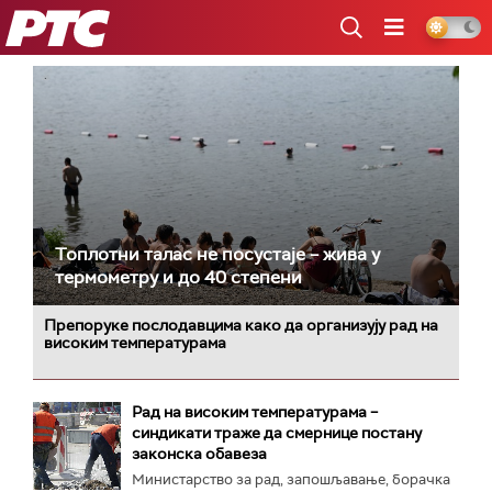
РТС
Топлотни талас не посустаје – жива у
термометру и до 40 степени
Препоруке послодавцима како да организују рад на
високим температурама
Рад на високим температурама –
синдикати траже да смернице постану
законска обавеза
Министарство за рад, запошљавање, борачка