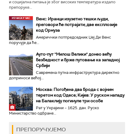
и социјална питања је због високих температура издало
препоруке...
Венс: Иранци изузетно тешки људи,
преговори ће потрајати; две експлозије
код Ормуза
Америччки потпредседник Џеј Ди Венс
поручује да ће...
Ауто-пут "Милош Велики" донео већу
безбедност и брже путовање ка западној
Србији
Савремена путна инфраструктура директно
доприноси већој...
Москва: Погођена два брода с војним
теретом код Одесе; Кијев: У руском нападу
на Балаклију погинуле три особе
Рат у Украјини – 1625. дан. Руско
Министарство одбране...
ПРЕПОРУЧУЈЕМО