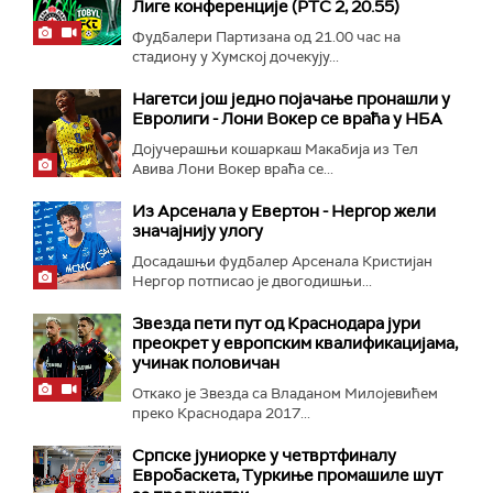
Лиге конференције (РТС 2, 20.55)
Фудбалери Партизана од 21.00 час на
стадиону у Хумској дочекују...
Нагетси још једно појачање пронашли у
Евролиги - Лони Вокер се враћа у НБА
Дојучерашњи кошаркаш Макабија из Тел
Авива Лони Вокер враћа се...
Из Арсенала у Евертон - Нергор жели
значајнију улогу
Досадашњи фудбалер Арсенала Кристијан
Нергор потписао је двогодишњи...
Звезда пети пут од Краснодара јури
преокрет у европским квалификацијама,
учинак половичан
Откако је Звезда са Владаном Милојевићем
преко Краснодара 2017...
Српске јуниорке у четвртфиналу
Евробаскета, Туркиње промашиле шут