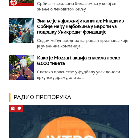
Србија је вековима била земља у којој се
знање о лековитом биљу...
Знање је најважнији капитал: Млади из
Србије међу најбољима у Европи уз
подршку Уникредит фондације
Седам међународних награда и признања које
је ученичка компанија...
Како је Mozzart акција спасила преко
6.000 тикета
Светско првенство у фудбалу увек доноси
врхунску драму, али за...
РАДИО ПРЕПОРУКА