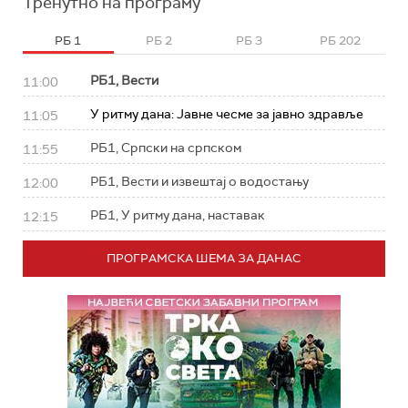
Тренутно на програму
РБ 1
РБ 2
РБ 3
РБ 202
РБ1, Вести
11:00
У ритму дана: Јавне чесме за јавно здравље
11:05
РБ1, Српски на српском
11:55
РБ1, Вести и извештај о водостању
12:00
РБ1, У ритму дана, наставак
12:15
ПРОГРАМСКА ШЕМА ЗА ДАНАС