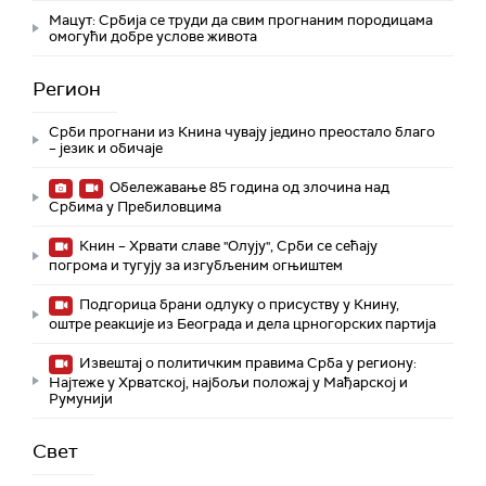
Мацут: Србија се труди да свим прогнаним породицама
омогући добре услове живота
Регион
Срби прогнани из Книна чувају једино преостало благо
– језик и обичаје
Обележавање 85 година од злочина над
Србима у Пребиловцима
Книн – Хрвати славе "Олују", Срби се сећају
погрома и тугују за изгубљеним огњиштем
Подгорица брани одлуку о присуству у Книну,
оштре реакције из Београда и дела црногорских партија
Извештај о политичким правима Срба у региону:
Најтеже у Хрватској, најбољи положај у Мађарској и
Румунији
Свет