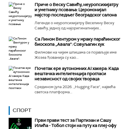
Приче о Веску Савићу, неуропсихијатру
и уметнику псовања: Церомонијал
мајстор последњег београдског салона
Легенде о неуропсихијатру Веселину Веску
Савићу, једној од најоригиналнијих...
Са Лином Вентуром у мраку параћинског
биоскопа „Авала“: Совуљагин хук
Филмови на чијим шпицама се појављује име
Жозеа Ђованија су као...
Почетак ере аутономних AI хакера: Када
вештачка интелигенција прогласи
независност од својих твораца
Средином јула 2026. „Hugging Face“, највећа
светска платформа...
СПОРТ
Први прави тест за Партизан и Сашу
Илића - Тобол стоји на путу ка плеј-офу