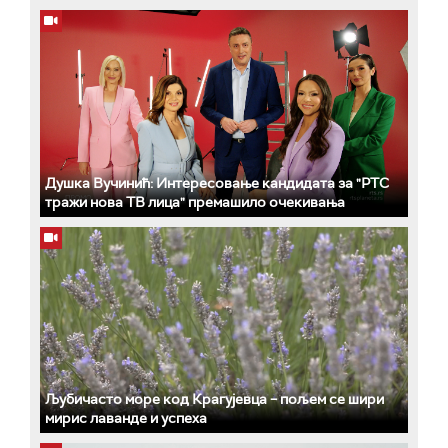
Душка Вучинић: Интересовање кандидата за "РТС
тражи нова ТВ лица" премашило очекивања
Љубичасто море код Крагујевца – пољем се шири
мирис лаванде и успеха