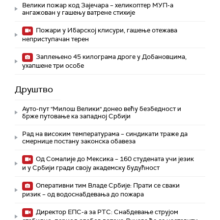
Велики пожар код Зајечара – хеликоптер МУП-а
ангажован у гашењу ватрене стихије
Пожари у Ибарској клисури, гашење отежава
неприступачан терен
Заплењено 45 килограма дроге у Добановцима,
ухапшене три особе
Друштво
Ауто-пут "Милош Велики" донео већу безбедност и
брже путовање ка западној Србији
Рад на високим температурама – синдикати траже да
смернице постану законска обавеза
Од Сомалије до Мексика – 160 студената учи језик
и у Србији гради своју академску будућност
Оперативни тим Владе Србије: Прати се сваки
ризик – од водоснабдевања до пожара
Директор ЕПС-а за РТС: Снабдевање струјом