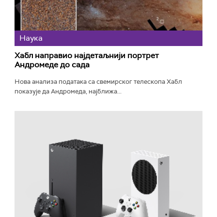
Наука
Хабл направио најдетаљнији портрет
Андромеде до сада
Нова анализа података са свемирског телескопа Хабл
показује да Андромеда, најближа...