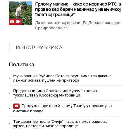
Грлом у малине – како се новинар РТС-а
провео као берач надничар у ивањичкој
"златној грозници"
Да ли постоји тај црвени „Ел Дорадо“ западне
Србије због којег...
ИЗБОР РУБРИКА
Политика
Мушкарац из Зубиног Потока, осумњичен за давање
лажног исказа, пуштен из притвора
Представницима Српске листе уручен позив
тужилаштва у Косовској Митровици
Продужен притвор Хашиму Тачију у предмету за
ометање правде
Три деценије после "Олује“ – зашто нема правде за
жртве, нестале и њихове породице