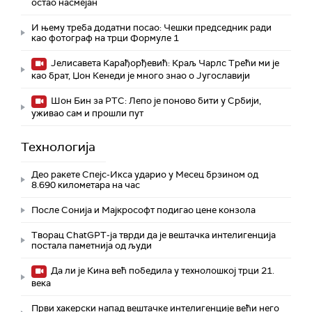
остао насмејан
И њему треба додатни посао: Чешки председник ради
као фотограф на трци Формуле 1
Јелисавета Карађорђевић: Краљ Чарлс Трећи ми је
као брат, Џон Кенеди је много знао о Југославији
Шон Бин за РТС: Лепо је поново бити у Србији,
уживао сам и прошли пут
Технологијa
Део ракете Спејс-Икса ударио у Месец брзином од
8.690 километара на час
После Сонија и Мајкрософт подигао цене конзола
Творац ChatGPT-ја тврди да је вештачка интелигенција
постала паметнија од људи
Да ли је Кина већ победила у технолошкој трци 21.
века
Први хакерски напад вештачке интелигенције већи него