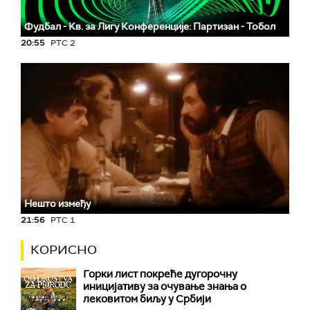
Фудбал - Кв. за Лигу Конференције: Партизан - Тобол
20:55
РТС 2
Нешто између
21:56
РТС 1
КОРИСНО
Горки лист покреће дугорочну
иницијативу за очување знања о
лековитом биљу у Србији