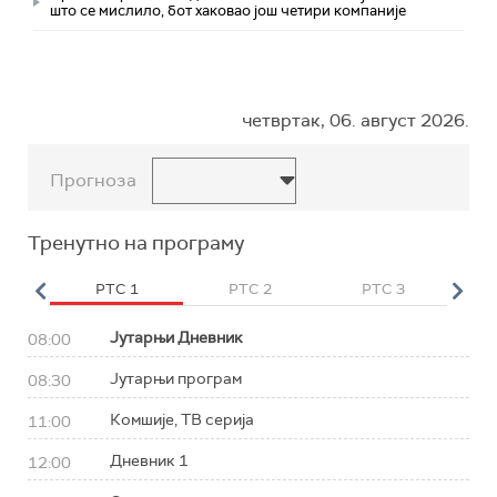
што се мислило, бот хаковао још четири компаније
четвртак, 06. август 2026.
Прогноза
Тренутно на програму
HD
РТС 1
РТС 2
РТС 3
Р
Јутарњи Дневник
08:00
Јутарњи програм
08:30
Комшије, ТВ серија
11:00
Дневник 1
12:00