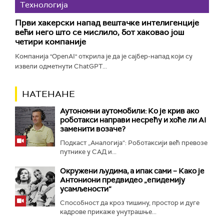
Технологијa
Први хакерски напад вештачке интелигенције
већи него што се мислило, бот хаковао још
четири компаније
Компанија "OpenAI" открила је да је сајбер-напад који су
извели одметнути ChatGPT...
НАТЕНАНЕ
Аутономни аутомобили: Ко је крив ако
роботакси направи несрећу и хоће ли AI
заменити возаче?
Подкаст „Аналогија“: Роботаксији већ превозе
путнике у САД и...
Окружени људима, а ипак сами – Како је
Антониони предвидео „епидемију
усамљености“
Способност да кроз тишину, простор и дуге
кадрове прикаже унутрашње...