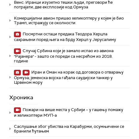
Венс: Иранци изузетно тешки људи, преговори ће
потрајати; две експлозије код Ормуза
Комерцијални авион пришао хеликоптеру у којем је био
Трамп, истражују се околности
Посмртни остаци предака Теодора Херцла
сахрањени поред њега на брду Херцл у Јерусалиму
Случај Србина који је замало испао из авиона
"Рајанера" - зашто се пореди са несрећом из 2018.
године
Иран и Оман на корак од договора о отварању
Ормуза; jеменска војска гађала саудијски танкер у
Црвеном мору
Хроника
Пожари на више места у Србији – у гашењу помажу
и хеликоптери МУП-а
Саслушање због убиства на Карабурми, осумњичени се
бранили ћутањем