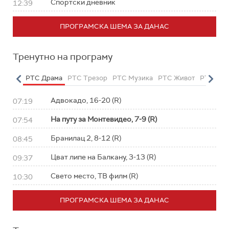
Спортски дневник
12:39
ПРОГРАМСКА ШЕМА ЗА ДАНАС
Тренутно на програму
етарац
РТС Драма
РТС Трезор
РТС Музика
РТС Живот
РТС Кла
Адвокадо, 16-20 (R)
07:19
На путу за Монтевидео, 7-9 (R)
07:54
Бранилац 2, 8-12 (R)
08:45
Цват липе на Балкану, 3-13 (R)
09:37
Свето место, ТВ филм (R)
10:30
ПРОГРАМСКА ШЕМА ЗА ДАНАС