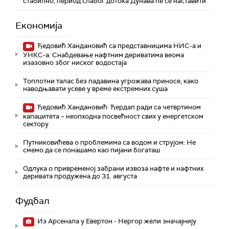
стабилно, период слабог дотока Дунава ће се наставити
Економија
Ђедовић Хандановић са представницима НИС-а и
УНКС-а: Снабдевање нафтним дериватима веома
изазовно због ниског водостаја
Топлотни талас без падавина угрожава приносе, како
наводњавати усеве у време екстремних суша
Ђедовић Хандановић: Ђердап ради са четвртином
капацитета – неопходна посвећност свих у енергетском
сектору
Путниковићева о проблемима са водом и струјом: Не
смемо да се понашамо као пијани богаташ
Одлука о привременој забрани извоза нафте и нафтних
деривата продужена до 31. августа
Фудбал
Из Арсенала у Евертон - Нергор жели значајнију