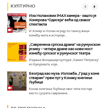
КУЛТУРНО
Иза Ноланових IMAX камера - зашто је
Хомерова "Одисеја" већа од сваког
спектакла
И Хомер и Нолан играју по танкој жици
између мита и историје...
„Савремена српска драма“ на румунском
језику – четири драме као нови мост
између српског и румунског театра
Издање Фондације културе „Камил Петреску“
из Букурешта, које...
Београд као муза: Изложба „Град у коме
стварам“ први пут у Конаку кнегиње
Љубице
Конак кнегиње Љубице овог лета постаје
место сусрета савремене...