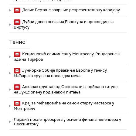
Давис Бертанс завршио репрезентативну каријеру
Дубаи довео освајача Еврокупа и проследио га
Виртусу
Тенис
Кецмановић елиминсан у Монтреалу, Риндеркнеш
иде на Тијафоа
Јуниорке Србије првакиње Европе у тенису,
Мађарска срушена после два меча
Алкараз одустао од Синсинатија, одбрана титуле
на Ју-Ес опену под знаком питања
Крај за Међедовића на самом старту мастерса у
Монтреалу
Лајовић после преокрета у осмини финала челенџера у
Лексингтону