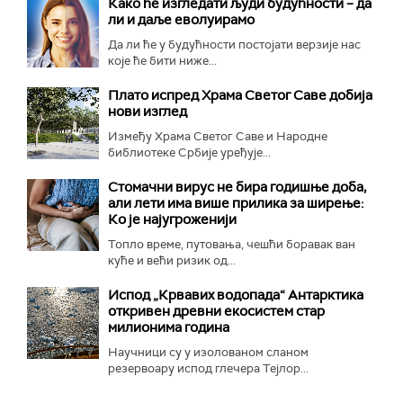
Како ће изгледати људи будућности – да
ли и даље еволуирамо
Да ли ће у будућности постојати верзије нас
које ће бити ниже...
Плато испред Храма Светог Саве добија
нови изглед
Између Храма Светог Саве и Народне
библиотеке Србије уређује...
Стомачни вирус не бира годишње доба,
али лети има више прилика за ширење:
Ко је најугроженији
Топло време, путовања, чешћи боравак ван
куће и већи ризик од...
Испод „Крвавих водопада“ Антарктика
откривен древни екосистем стар
милионима година
Научници су у изолованом сланом
резервоару испод глечера Тејлор...