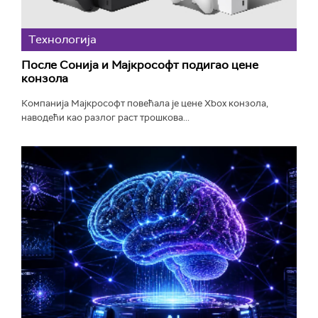
Технологијa
После Сонија и Мајкрософт подигао цене
конзола
Компанија Мајкрософт повећала је цене Xbox конзола,
наводећи као разлог раст трошкова...