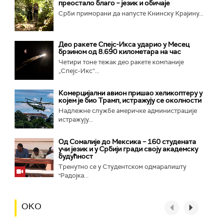
преостало благо – језик и обичаје
Срби приморани да напусте Книнску Крајину...
Део ракете Спејс-Икса ударио у Месец
брзином од 8.690 километара на час
Четири тоне тежак део ракете компаније
„Спејс-Икс“...
Комерцијални авион пришао хеликоптеру у
којем је био Трамп, истражују се околности
Надлежне службе америчке администрације
истражују...
Од Сомалије до Мексика – 160 студената
учи језик и у Србији гради своју академску
будућност
Тренутно се у Студентском одмаралишту
"Радојка...
ОКО