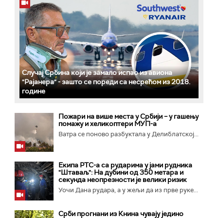
Случај Србина који је замало испао из авиона
"Рајанера" - зашто се пореди са несрећом из 2018.
године
Пожари на више места у Србији – у гашењу
помажу и хеликоптери МУП-а
Ватра се поново разбуктала у Делиблатској...
Екипа РТС-а са рударима у јами рудника
"Штаваљ": На дубини од 350 метара и
секунда неопрезности је велики ризик
Уочи Дана рудара, а у жељи да из прве руке...
Срби прогнани из Книна чувају једино