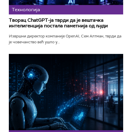
Технологијa
Творац ChatGPT-ја тврди да је вештачка
интелигенција постала паметнија од људи
Извршни директор компаније OpenAI, Сем Алтман, тврди да
је човечанство већ ушло у...