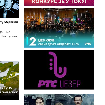
 су објавили
нданима
 Нигрутина,
тића, Николе
 у Гучи:
агачевског