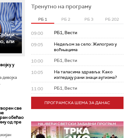
Тренутно на програму
РБ 1
РБ 2
РБ 3
РБ 202
РБ1, Вести
09:00
рбији –
о, али
Недељом за село: Жилогриз у
09:05
воћњацима
РБ1, Вести
10:00
војку у
На таласима здравља: Како
10:05
изгледају рани знаци аутизма?
 девојка
.
РБ1, Вести
11:00
ПРОГРАМСКА ШЕМА ЗА ДАНАС
творен све
не
Иран обећао
иму од пре
шкијан