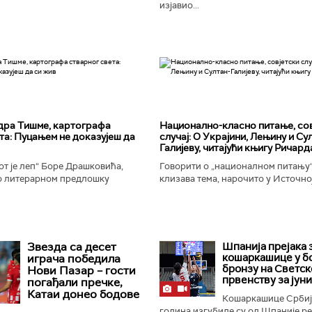
изјавио...
дра Тишме, картографа
Национално-класнo питање, со
та: Пуцањем не доказујеш да
случај: О Украјини, Лењину и Су
Галијеву, читајући књигу Ричард
т је леп“ Боре Драшковића,
Говорити о „националном питању“ 
 литерарном предлошку
клизава тема, нарочито у Источно
ишме, окорели криминалац Гара,
Ипак, нисам могао да одолим иск
ган Николић, каже...
вратим књизи Ричарда...
Звезда са десет
Шпанија прејакa з
кошаркашице у б
играча победила
бронзу на Светс
Нови Пазар – гости
првенству за јун
погађали пречке,
Катаи донео бодове
Кошаркашице Србиј
година изгубиле су од Шпаније ре