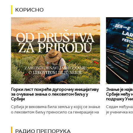
КОРИСНО
Горки лист покреће дугорочну иницијативу
Знање је нај
за очување знања о лековитом биљу у
Србије међу 
Србији
подршку Уни
Србија је вековима била земља у којој се знање
Седам међуна
о лековитом биљу преносило са генерације на
је ученичка к
генерацију. Људи су познавали биљке које
Техничке школ
расту око њих, знали...
Новог Сада осв
РАДИО ПРЕПОРУКА