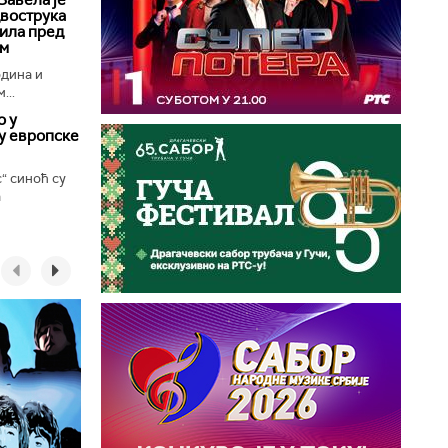
двострука
ила пред
ом
одина и
...
о у
у европске
с“ синоћ су
а