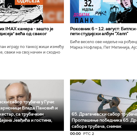
х IMAX камера - зашто је
Роковник 6 – 12. август: Битлси
исеја" већа од сваког
пети студијски албум ”Хелп”
Биће весело ове недеље на рође
ан играју по танкој жици између
Марка Нофлера, Пет Метинија, Ајс
е, сваки на свој начин и сходно
Брус Дикинсона, Ејџа, Марка Нас
ена. Овај други је направио
Вранковића и Јана Андерсона...
сле...
ски сабор трубача у Гучи:
хармоници Влада Пановић и
естар, са трубачким
65. Драгачевски сабор трубача
ејана Јевђића и гостима,
Проглашење победника 65. Др
сабора трубача, снимак
00:00
РТС 2