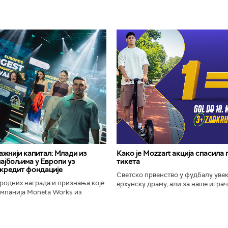
важнији капитал: Млади из
Како је Mozzart акција спасила
најбољима у Европи уз
тикета
кредит фондације
Светско првенство у фудбалу уве
родних награда и признања које
врхунску драму, али за наше играче
омпанија Moneta Works из
шампионат остаће упамћен по Moz
е "Милева Марић Ајнштајн" из
промоцији која је потпуно промени
ојила на највећем...