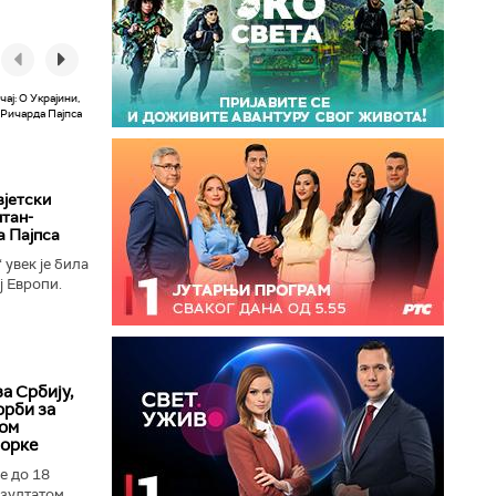
вјетски
лтан-
а Пајпса
увек је била
ј Европи.
ушењу да се
а Србију,
орби за
ком
иорке
е до 18
зултатом...