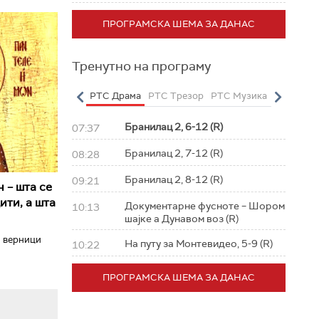
ПРОГРАМСКА ШЕМА ЗА ДАНАС
Тренутно на програму
о
РТС Полетарац
РТС Драма
РТС Трезор
РТС Музика
РТС Жив
Бранилац 2, 6-12 (R)
07:37
Бранилац 2, 7-12 (R)
08:28
Бранилац 2, 8-12 (R)
09:21
 – шта се
ити, а шта
Документарне фусноте – Шором
10:13
шајке а Дунавом воз (R)
и верници
На путу за Монтевидео, 5-9 (R)
10:22
ПРОГРАМСКА ШЕМА ЗА ДАНАС