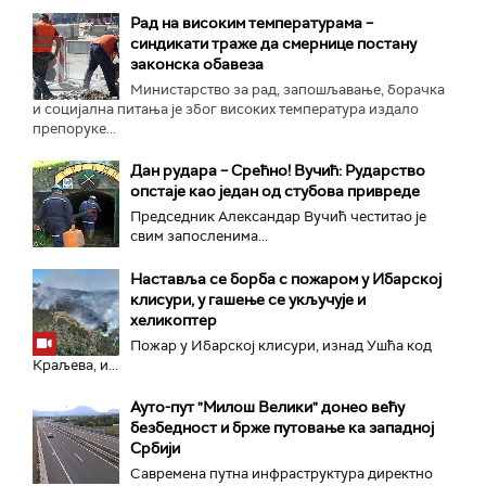
Рад на високим температурама –
синдикати траже да смернице постану
законска обавеза
Министарство за рад, запошљавање, борачка
и социјална питања је због високих температура издало
препоруке...
Дан рудара – Срећно! Вучић: Рударство
опстаје као један од стубова привреде
Председник Александар Вучић честитао је
свим запосленима...
Наставља се борба с пожаром у Ибарској
клисури, у гашење се укључује и
хеликоптер
Пожар у Ибарској клисури, изнад Ушћа код
Краљева, и...
Ауто-пут "Милош Велики" донео већу
безбедност и брже путовање ка западној
Србији
Савремена путна инфраструктура директно