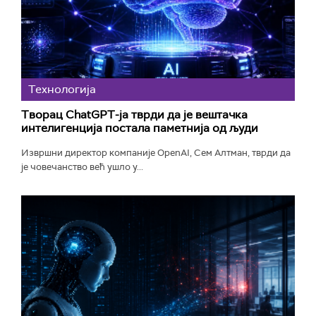
Технологијa
Творац ChatGPT-ја тврди да је вештачка
интелигенција постала паметнија од људи
Извршни директор компаније OpenAI, Сем Алтман, тврди да
је човечанство већ ушло у...