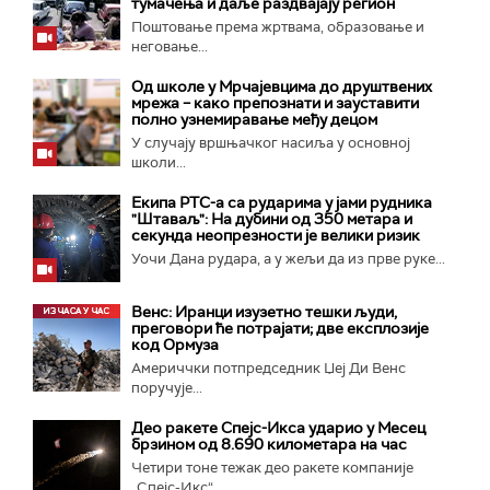
тумачења и даље раздвајају регион
Поштовање према жртвама, образовање и
неговање...
Од школе у Мрчајевцима до друштвених
мрежа – како препознати и зауставити
полно узнемиравање међу децом
У случају вршњачког насиља у основној
школи...
Екипа РТС-а са рударима у јами рудника
"Штаваљ": На дубини од 350 метара и
секунда неопрезности је велики ризик
Уочи Дана рудара, а у жељи да из прве руке...
Венс: Иранци изузетно тешки људи,
преговори ће потрајати; две експлозије
код Ормуза
Америччки потпредседник Џеј Ди Венс
поручује...
Део ракете Спејс-Икса ударио у Месец
брзином од 8.690 километара на час
Четири тоне тежак део ракете компаније
„Спејс-Икс“...