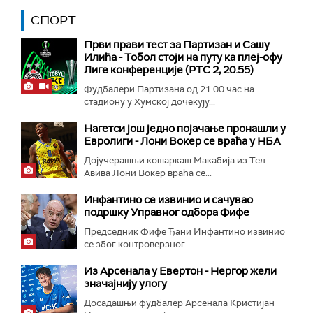
СПОРТ
Први прави тест за Партизан и Сашу
Илића - Тобол стоји на путу ка плеј-офу
Лиге конференције (РТС 2, 20.55)
Фудбалери Партизана од 21.00 час на
стадиону у Хумској дочекују...
Нагетси још једно појачање пронашли у
Евролиги - Лони Вокер се враћа у НБА
Дојучерашњи кошаркаш Макабија из Тел
Авива Лони Вокер враћа се...
Инфантино се извинио и сачувао
подршку Управног одбора Фифе
Председник Фифе Ђани Инфантино извинио
се због контроверзног...
Из Арсенала у Евертон - Нергор жели
значајнију улогу
Досадашњи фудбалер Арсенала Кристијан