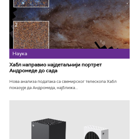
Наука
Хабл направио најдетаљнији портрет
Андромеде до сада
Нова анализа података са свемирског телескопа Хабл
показује да Андромеда, најближа...