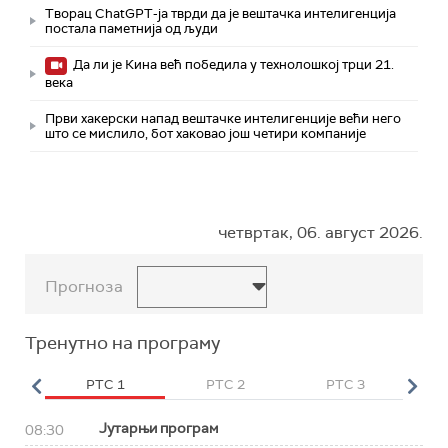
Творац ChatGPT-ја тврди да је вештачка интелигенција
постала паметнија од људи
Да ли је Кина већ победила у технолошкој трци 21.
века
Први хакерски напад вештачке интелигенције већи него
што се мислило, бот хаковао још четири компаније
четвртак, 06. август 2026.
Прогноза
Тренутно на програму
HD
РТС 1
РТС 2
РТС 3
Р
Јутарњи програм
08:30