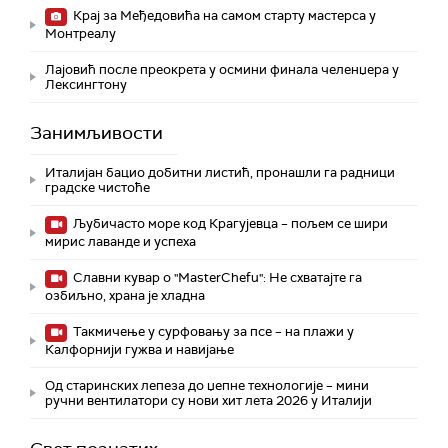
Крај за Међедовића на самом старту мастерса у
Монтреалу
Лајовић после преокрета у осмини финала челенџера у
Лексингтону
Занимљивости
Италијан бацио добитни листић, пронашли га радници
градске чистоће
Љубичасто море код Крагујевца – пољем се шири
мирис лаванде и успеха
Славни кувар о "MasterChefu": Не схватајте га
озбиљно, храна је хладна
Такмичење у сурфовању за псе – на плажи у
Калфорнији гужва и навијање
Од старинских лепеза до џепне технологије – мини
ручни вентилатори су нови хит лета 2026 у Италији