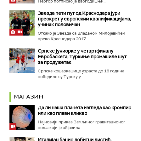
Нергор потписао је двогодишњи...
Звезда пети пут од Краснодара јури
преокрет у европским квалификацијама,
учинак половичан
Откако је Звезда са Владаном Милојевићем
преко Краснодара 2017...
Српске јуниорке у четвртфиналу
Евробаскета, Туркиње промашиле шут
за продужетак
Српске кошаркашице узраста до 18 година
победиле су Турску у...
МАГАЗИН
Да ли наша планета изгледа као кромпир
или као плави кликер
Најновији приказ Земљиног гравитационог
поља који је објавила...
Италијан бацио добитни листић,