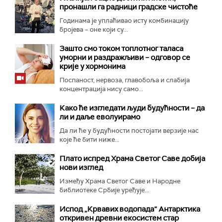
пронашли га радници градске чистоће
Годинама је уплаћивао исту комбинацију
бројева – оне који су...
Зашто смо током топлотног таласа
уморни и раздражљиви – одговор се
крије у хормонима
Поспаност, нервоза, главобоља и слабија
концентрација нису само...
Како ће изгледати људи будућности – да
ли и даље еволуирамо
Да ли ће у будућности постојати верзије нас
које ће бити ниже...
Плато испред Храма Светог Саве добија
нови изглед
Између Храма Светог Саве и Народне
библиотеке Србије уређује...
Испод „Крвавих водопада“ Антарктика
откривен древни екосистем стар