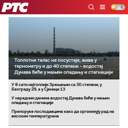
РТС
Топлотни талас не посустаје, жива у
термометру и до 40 степени – водостај
Дунава биће у мањем опадању и стагнацији
У 8 сати најтоплији Зрењањин са 30 степени, у
Београду 29, а у Сјеници 13
У наредним данима водостај Дунава биће у мањем
опадању и стагнацији
Препоруке послодавцима како да организују рад на
високим температурама