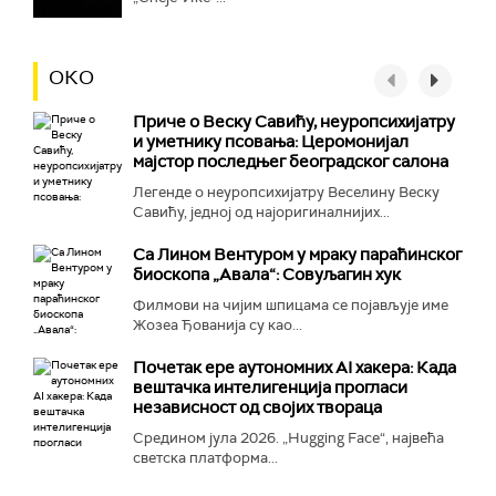
ОКО
Приче о Веску Савићу, неуропсихијатру
и уметнику псовања: Церомонијал
мајстор последњег београдског салона
Легенде о неуропсихијатру Веселину Веску
Савићу, једној од најоригиналнијих...
Са Лином Вентуром у мраку параћинског
биоскопа „Авала“: Совуљагин хук
Филмови на чијим шпицама се појављује име
Жозеа Ђованија су као...
Почетак ере аутономних AI хакера: Када
вештачка интелигенција прогласи
независност од својих твораца
Средином јула 2026. „Hugging Face“, највећа
светска платформа...