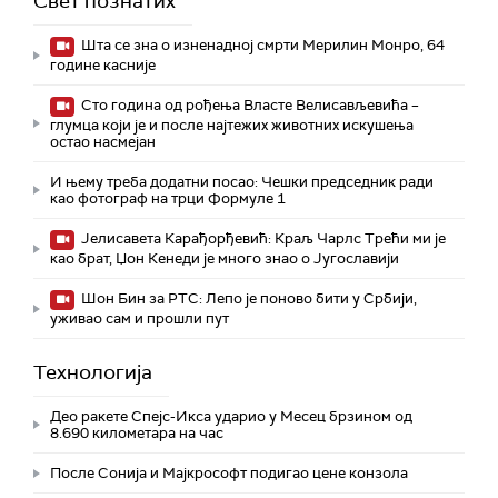
Свет познатих
Шта се зна о изненадној смрти Мерилин Монро, 64
године касније
Сто година од рођења Власте Велисављевића –
глумца који је и после најтежих животних искушења
остао насмејан
И њему треба додатни посао: Чешки председник ради
као фотограф на трци Формуле 1
Јелисавета Карађорђевић: Краљ Чарлс Трећи ми је
као брат, Џон Кенеди је много знао о Југославији
Шон Бин за РТС: Лепо је поново бити у Србији,
уживао сам и прошли пут
Технологијa
Део ракете Спејс-Икса ударио у Месец брзином од
8.690 километара на час
После Сонија и Мајкрософт подигао цене конзола