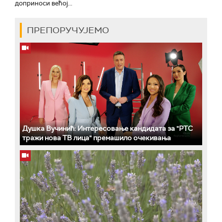
доприноси већој...
ПРЕПОРУЧУЈЕМО
Душка Вучинић: Интересовање кандидата за "РТС
тражи нова ТВ лица" премашило очекивања