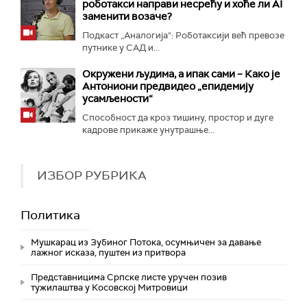
роботакси направи несрећу и хоће ли AI
заменити возаче?
Подкаст „Аналогија“: Роботаксији већ превозе
путнике у САД и...
Окружени људима, а ипак сами – Како је
Антониони предвидео „епидемију
усамљености“
Способност да кроз тишину, простор и дуге
кадрове прикаже унутрашње...
ИЗБОР РУБРИКА
Политика
Мушкарац из Зубиног Потока, осумњичен за давање
лажног исказа, пуштен из притвора
Представницима Српске листе уручен позив
тужилаштва у Косовској Митровици