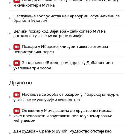
и хеликоптери МУП-а
Саслушање због убиства на Карабурми, осумњичени се
бранили ћутањем
Велики пожар код Зајечара – хеликоптер МУП-а
ангажован у гашењу ватрене стихије
Пожари у Ибарској клисури, гашење отежава
неприступачан терен
Заплењено 45 килограма дроге у Добановцима,
ухапшене три особе
Друштво
Наставља се борба с пожаром у Ибарској клисури,
у гашење се укључује и хеликоптер
Од школе у Мрчајевцима до друштвених мрежа –
како препознати и зауставити полно узнемиравање
међу децом
Дан рудара – Срећно! Вучић: Рударство опстаје као