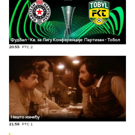
Фудбал - Кв. за Лигу Конференције: Партизан - Тобол
20:55
РТС 2
Нешто између
21:56
РТС 1