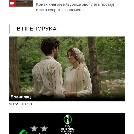
Конак кнегиње Љубице овог лета постаје
место сусрета савремене...
ТВ ПРЕПОРУКА
Бранилац
20:55
РТС 1