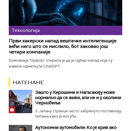
Технологијa
Први хакерски напад вештачке интелигенције
већи него што се мислило, бот хаковао још
четири компаније
Компанија "OpenAI" открила је да је сајбер-напад који су
извели одметнути ChatGPT...
НАТЕНАНЕ
Зашто у Хирошими и Нагасакију може
нормално да се живи, али не и у околини
Чернобиља
У Јапану странци често забринуто постављају
питање како је могуће...
Аутономни аутомобили: Ко је крив ако