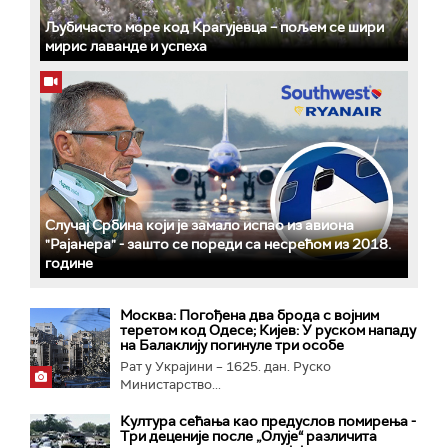
Љубичасто море код Крагујевца – пољем се шири
мирис лаванде и успеха
Случај Србина који је замало испао из авиона
"Рајанера" - зашто се пореди са несрећом из 2018.
године
Москва: Погођена два брода с војним
теретом код Одесе; Кијев: У руском нападу
на Балаклију погинуле три особе
Рат у Украјини – 1625. дан. Руско
Министарство...
Култура сећања као предуслов помирења ­-
Три деценије после „Олује“ различита