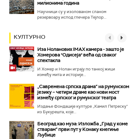
милионима година
Научници су у изолованом сланом
резервоару испод глечера Тејлор...
КУЛТУРНО
Иза Ноланових IMAX камера - зашто је
Хомерова "Одисеја" већа од сваког
спектакла
И Хомер и Нолан играју по танкој жици
између мита и историје...
„Савремена српска драма“ на румунском
језику – четири драме као нови мост
између српског и румунског театра
Издање Фондације културе „Камил Петреску“
из Букурешта, које...
Београд као муза: Изложба „Град у коме
стварам“ први пут у Конаку кнегиње
Љубице