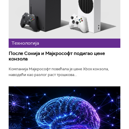
Технологијa
После Сонија и Мајкрософт подигао цене
конзола
Компанија Мајкрософт повећала је цене Xbox конзола,
наводећи као разлог раст трошкова...