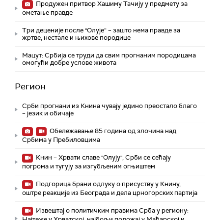
Продужен притвор Хашиму Тачију у предмету за
ометање правде
Три деценије после "Олује“ – зашто нема правде за
жртве, нестале и њихове породице
Мацут: Србија се труди да свим прогнаним породицама
омогући добре услове живота
Регион
Срби прогнани из Книна чувају једино преостало благо
– језик и обичаје
Обележавање 85 година од злочина над
Србима у Пребиловцима
Книн – Хрвати славе "Олују", Срби се сећају
погрома и тугују за изгубљеним огњиштем
Подгорица брани одлуку о присуству у Книну,
оштре реакције из Београда и дела црногорских партија
Извештај о политичким правима Срба у региону:
Најтеже у Хрватској, најбољи положај у Мађарској и