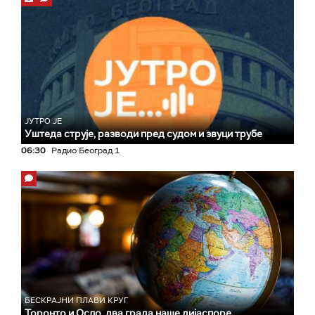
ЈУТРО ЈЕ
Уштеда струје, разводи пред судом и звуци трубе
06:30
Радио Београд 1
БЕСКРАЈНИ ПЛАВИ КРУГ
Торонто и Осло, два града наше дијаспоре