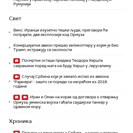
Румунији
Свет
Венс: Иранци изузетно тешки људи, преговори ће
потрајати; две експлозије код Ормуза
Комерцијални авион пришао хеликоптеру у којем је био
Трамп, истражују се околности
Посмртни остаци предака Теодора Херцла
сахрањени поред њега на брду Херцл у Јерусалиму
Случај Србина који је замало испао из авиона
"Рајанера" - зашто се пореди са несрећом из 2018.
године
Иран и Оман на корак од договора о отварању
Ормуза; jеменска војска гађала саудијски танкер у
Црвеном мору
Хроника
Пожари на више места у Србији – у гашењу помажу