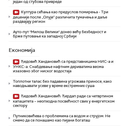
један од стубова привреде
Култура сећања као предуслов помирења ­- Три
деценије после „Олује“ различита тумачења и даље
раздвајају регион
Ауто-пут "Милош Велики" донео већу безбедност и
брже путовање ка западној Србији
Економија
Ђедовић Хандановић са представницима НИС-а и
УНКС-а: Снабдевање нафтним дериватима веома
изазовно због ниског водостаја
Топлотни талас без падавина угрожава приносе, како
наводњавати усеве у време екстремних суша
Ђедовић Хандановић: Ђердап ради са четвртином
капацитета – неопходна посвећност свих у енергетском
сектору
Путниковићева о проблемима са водом и струјом: Не
смемо да се понашамо као пијани богаташ