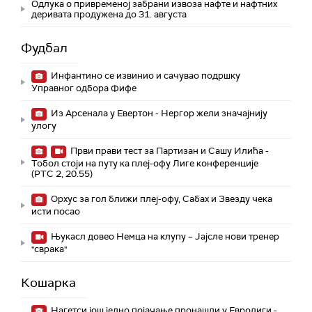
Одлука о привременој забрани извоза нафте и нафтних
деривата продужена до 31. августа
Фудбал
Инфантино се извинио и сачувао подршку
Управног одбора Фифе
Из Арсенала у Евертон - Нергор жели значајнију
улогу
Први прави тест за Партизан и Сашу Илића -
Тобол стоји на путу ка плеј-офу Лиге конференције
(РТС 2, 20.55)
Орхус за гол ближи плеј-офу, Сабах и Звезду чека
исти посао
Њукасл довео Немца на клупу – Јајсле нови тренер
"сврака"
Кошарка
Нагетси још једно појачање пронашли у Евролиги -