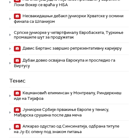
Лони Вокер се враћа у НБА
Несвакидашњи дебакл јуниорки Хрватске у осмини
финала са Шпанијом
Српске јуниорке у четвртфиналу Евробаскета, Туркиње
промашиле шут за продужетак
Давис Бертанс завршио репрезентативну каријеру
Дубаи довео освајача Еврокупа и проследио га
Виртусу
Тенис
Кецмановић елиминсан у Монтреалу, Риндеркнеш
иде на Тијафоа
Јуниорке Србије првакиње Европе у тенису,
Мађарска срушена после два меча
Алкараз одустао од Синсинатија, одбрана титуле
на Ју-Ес опену под знаком питања