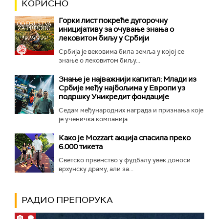
КОРИСНО
Горки лист покреће дугорочну
иницијативу за очување знања о
лековитом биљу у Србији
Србија је вековима била земља у којој се
знање о лековитом биљу...
Знање је најважнији капитал: Млади из
Србије међу најбољима у Европи уз
подршку Уникредит фондације
Седам међународних награда и признања које
је ученичка компанија...
Како је Mozzart акција спасила преко
6.000 тикета
Светско првенство у фудбалу увек доноси
врхунску драму, али за...
РАДИО ПРЕПОРУКА