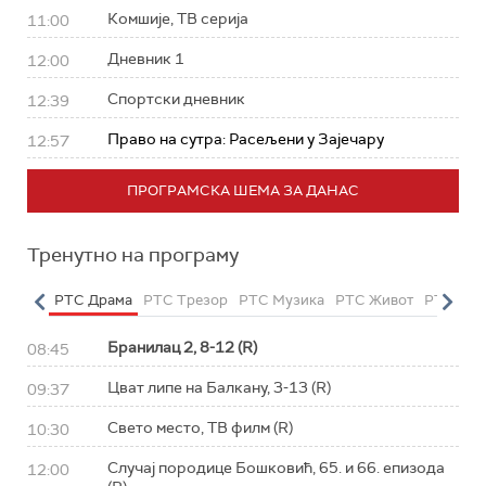
Комшије, ТВ серија
11:00
Дневник 1
12:00
Спортски дневник
12:39
Право на сутра: Расељени у Зајечару
12:57
ПРОГРАМСКА ШЕМА ЗА ДАНАС
Тренутно на програму
етарац
РТС Драма
РТС Трезор
РТС Музика
РТС Живот
РТС Кла
Бранилац 2, 8-12 (R)
08:45
Цват липе на Балкану, 3-13 (R)
09:37
Свето место, ТВ филм (R)
10:30
Случај породице Бошковић, 65. и 66. епизода
12:00