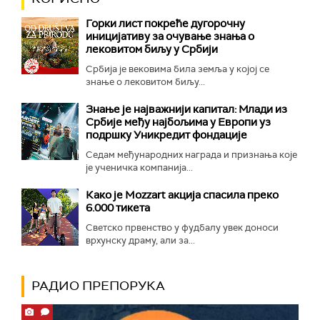
Горки лист покреће дугорочну
иницијативу за очување знања о
лековитом биљу у Србији
Србија је вековима била земља у којој се
знање о лековитом биљу...
Знање је најважнији капитал: Млади из
Србије међу најбољима у Европи уз
подршку Уникредит фондације
Седам међународних награда и признања које
је ученичка компанија...
Како је Mozzart акција спасила преко
6.000 тикета
Светско првенство у фудбалу увек доноси
врхунску драму, али за...
РАДИО ПРЕПОРУКА