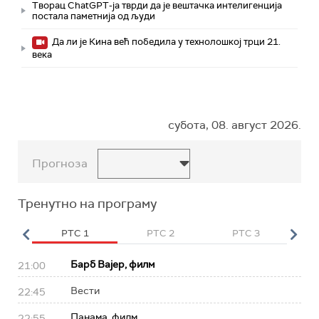
Творац ChatGPT-ја тврди да је вештачка интелигенција
постала паметнија од људи
Да ли је Кина већ победила у технолошкој трци 21.
века
субота, 08. август 2026.
Прогноза
Тренутно на програму
HD
РТС 1
РТС 2
РТС 3
Р
Барб Вајер, филм
21:00
Вести
22:45
Панама, филм
22:55