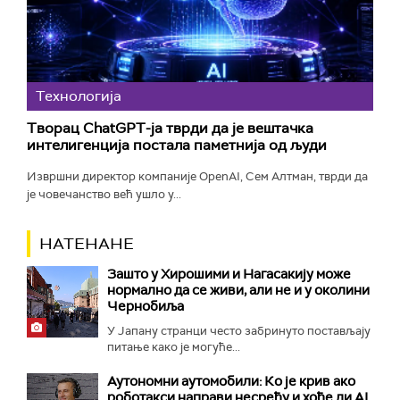
Технологијa
Творац ChatGPT-ја тврди да је вештачка
интелигенција постала паметнија од људи
Извршни директор компаније OpenAI, Сем Алтман, тврди да
је човечанство већ ушло у...
НАТЕНАНЕ
Зашто у Хирошими и Нагасакију може
нормално да се живи, али не и у околини
Чернобиља
У Јапану странци често забринуто постављају
питање како је могуће...
Аутономни аутомобили: Ко је крив ако
роботакси направи несрећу и хоће ли AI