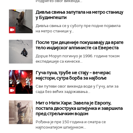
Родригез овог викенда...
Дивља свиња залутала на метро станицу
у Будимпешти
Дивља свиња се у суботу пре подне појавила
на метро станици у...
После три деценије покушавају да врате
тело индијског алпинисте са Евереста
Дорџе Моруп погинуо је 1996. године током
експедиције са кинеске...
Гуча пуна, трубе не стају – вечерас
мајстори, сутра борба за најбоље
Сви путеви овог викенда воде у Гучу, али за
сада без већих задржавања...
Мит о Мати Хари: Завела је Европу,
постала двострука шпијунка и завршила
пред стрељачким водом
Рођена је пре 150 година и сматра се
најпознатијом шпијунком...