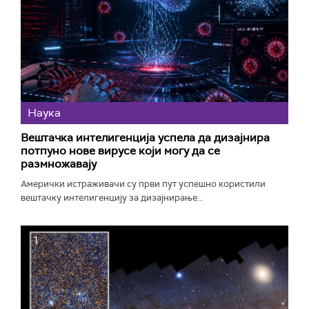
Наука
Вештачка интелигенција успела да дизајнира
потпуно нове вирусе који могу да се
размножавају
Амерички истраживачи су први пут успешно користили
вештачку интелигенцију за дизајнирање...