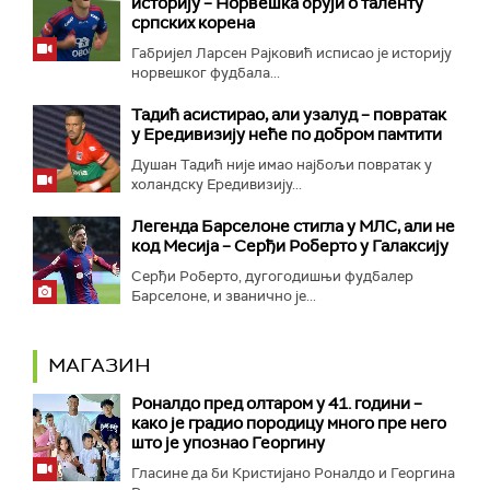
историју – Норвешка бруји о таленту
српских корена
Габријел Ларсен Рајковић исписао је историју
норвешког фудбала...
Тадић асистирао, али узалуд – повратак
у Ередивизију неће по добром памтити
Душан Тадић није имао најбољи повратак у
холандску Ередивизију...
Легенда Барселоне стигла у МЛС, али не
код Месија – Серђи Роберто у Галаксију
Серђи Роберто, дугогодишњи фудбалер
Барселоне, и званично је...
МАГАЗИН
Роналдо пред олтаром у 41. години –
како је градио породицу много пре него
што је упознао Георгину
Гласине да би Кристијано Роналдо и Георгина