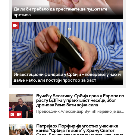
Да ли би требало да престанете да пуцкетате
прстима
Инвестициони фондови у Србији – поверење у њих и
даље мало, али постоји простор за раст
Вучић у Белегишу: Србија прва у Европи по
расту БДП-а у првих шест месеци, због
дронова ћемо бити војна сила
Председник Александар Вучић изјавио је да...
Патријарх Порфирије угостио учеснике
кампа "Србија те зове" у Храму Светог
Саве: Дошли сте на корен онога што јесмо