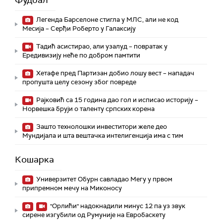
Фудбал
Легенда Барселоне стигла у МЛС, али не код
Месија – Серђи Роберто у Галаксију
Тадић асистирао, али узалуд – повратак у
Ередивизију неће по добром памтити
Хетафе пред Партизан добио лошу вест – нападач
пропушта целу сезону због повреде
Рајковић са 15 година дао гол и исписао историју –
Норвешка бруји о таленту српских корена
Зашто технолошки инвеститори желе део
Мундијала и шта вештачка интелигенција има с тим
Кошарка
Универзитет Обурн савладао Мегу у првом
припремном мечу на Миконосу
"Орлићи" надокнадили минус 12 па уз звук
сирене изгубили од Румуније на Евробаскету