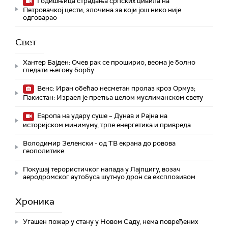
Годишњица страдања српских цивила на
Петровачкој цести, злочина за који још нико није
одговарао
Свет
Хантер Бајден: Очев рак се проширио, веома је болно
гледати његову борбу
Венс: Иран обећао несметан пролаз кроз Ормуз;
Пакистан: Израел је претња целом муслиманском свету
Европа на удару суше – Дунав и Рајна на
историјском минимуму, трпе енергетика и привреда
Володимир Зеленски - од ТВ екрана до ровова
геополитике
Покушај терористичког напада у Лајпцигу, возач
аеродромског аутобуса шутнуо дрон са експлозивом
Хроника
Угашен пожар у стану у Новом Саду, нема повређених