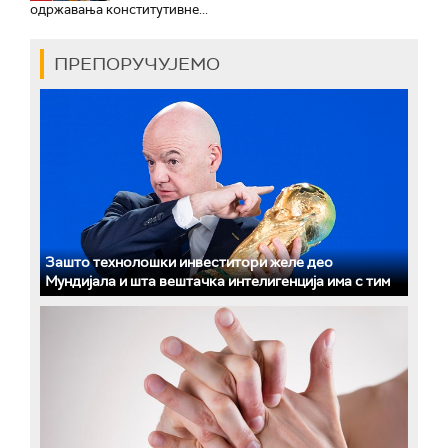
одржавања конститутивне...
ПРЕПОРУЧУЈЕМО
Зашто технолошки инвеститори желе део
Мундијала и шта вештачка интелигенција има с тим