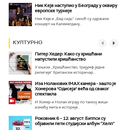
Ник Кејв наступио у Београду у оквиру
европске турнеје
Ник Кејв и „Бед сидс“ синоћ су одржали
концерт на Калемегдану...
КУЛТУРНО
Питер Хедер: Како су хришћани
напустили хришћанство
У књизи „Хришћанство, тријумф једне
религије“ британски историчар...
Иза Ноланових IMAX камера - зашто је
Хомерова "Одисеја" већа од сваког
спектакла
И Хомер и Нолан играју по танкој жици
између мита и историје...
Роковник 6 – 12. август: Битлси су
објавили пети студијски албум ”Хелп”