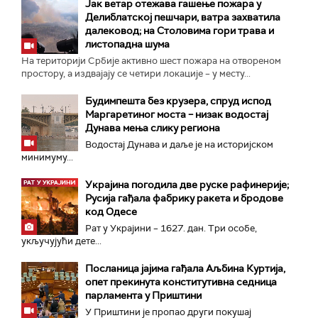
Јак ветар отежава гашење пожара у
Делиблатској пешчари, ватра захватила
далековод; на Столовима гори трава и
листопадна шума
На територији Србије активно шест пожара на отвореном
простору, а издвајају се четири локације – у месту...
Будимпешта без крузера, спруд испод
Маргаретиног моста – низак водостај
Дунава мења слику региона
Водостај Дунава и даље је на историјском
минимуму...
Украјина погодила две руске рафинерије;
Русија гађала фабрику ракета и бродове
код Одесе
Рат у Украјини – 1627. дан. Три особе,
укључујући дете...
Посланица јајима гађала Аљбина Куртија,
опет прекинута конститутивна седница
парламента у Приштини
У Приштини је пропао други покушај