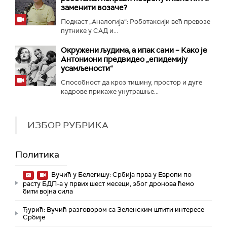
заменити возаче?
Подкаст „Аналогија“: Роботаксији већ превозе
путнике у САД и...
Окружени људима, а ипак сами – Како је
Антониони предвидео „епидемију
усамљености“
Способност да кроз тишину, простор и дуге
кадрове прикаже унутрашње...
ИЗБОР РУБРИКА
Политика
Вучић у Белегишу: Србија прва у Европи по
расту БДП-а у првих шест месеци, због дронова ћемо
бити војна сила
Ђурић: Вучић разговором са Зеленским штити интересе
Србије