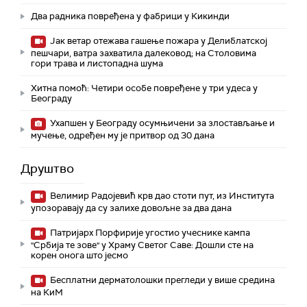
Два радника повређена у фабрици у Кикинди
Јак ветар отежава гашење пожара у Делиблатској
пешчари, ватра захватила далековод; на Столовима
гори трава и листопадна шума
Хитна помоћ: Четири особе повређене у три удеса у
Београду
Ухапшен у Београду осумњичени за злостављање и
мучење, одређен му је притвор од 30 дана
Друштво
Велимир Радојевић крв дао стоти пут, из Института
упозоравају да су залихе довољне за два дана
Патријарх Порфирије угостио учеснике кампа
"Србија те зове" у Храму Светог Саве: Дошли сте на
корен онога што јесмо
Бесплатни дерматолошки прегледи у више средина
на КиМ