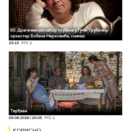
65. Драгачевски сабор трубача у Гучи: Трубачки
оркестар Бобана Марковића, снимак
23:15
РТС 2
Тврђава
09.08.2026 | 20:05
РТС 1
КОРИСНО