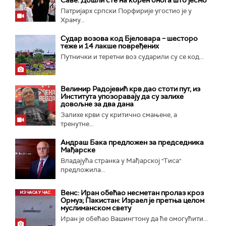
Патријарх српски Порфирије угостио је у
Храму...
Судар возова код Бјеловара – шесторо
теже и 14 лакше повређених
Путнички и теретни воз сударили су се код...
Велимир Радојевић крв дао стоти пут, из
Института упозоравају да су залихе
довољне за два дана
Залихе крви су критично смањене, а
тренутне...
Андраш Бакa предложен за председника
Мађарске
Владајућа странка у Мађарској "Тиса"
предложила...
Венс: Иран обећао несметан пролаз кроз
Ормуз; Пакистан: Израел је претња целом
муслиманском свету
Иран је обећао Вашингтону да ће омогућити...