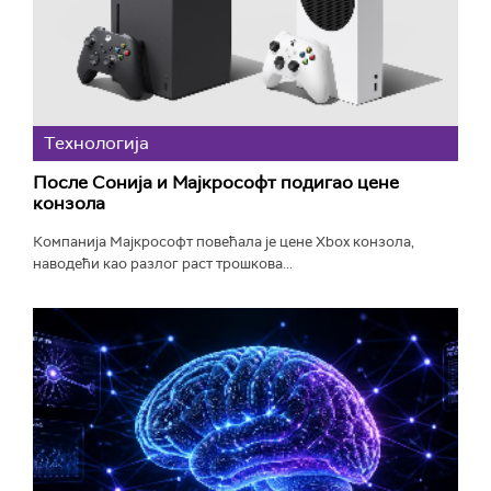
Технологијa
После Сонија и Мајкрософт подигао цене
конзола
Компанија Мајкрософт повећала је цене Xbox конзола,
наводећи као разлог раст трошкова...