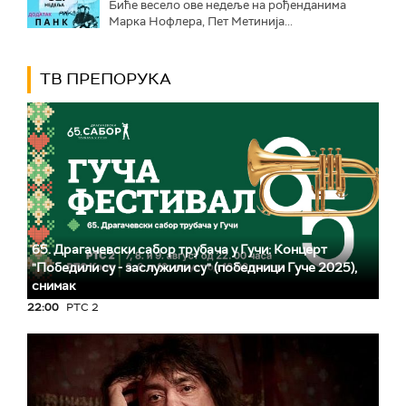
Биће весело ове недеље на рођенданима
Марка Нофлера, Пет Метинија...
ТВ ПРЕПОРУКА
65. Драгачевски сабор трубача у Гучи: Концерт
"Победили су - заслужили су" (победници Гуче 2025),
снимак
22:00
РТС 2