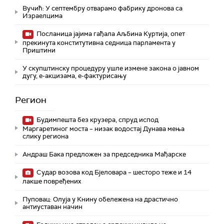
Вучић: У септембру отварамо фабрику дронова са
Израелцима
Посланица јајима гађала Аљбина Куртија, опет
прекинута конститутивна седница парламента у
Приштини
У скупштинску процедуру ушле измене закона о јавном
дугу, е-акцизама, е-фактурисању
Регион
Будимпешта без крузера, спруд испод
Маргаретиног моста – низак водостај Дунава мења
слику региона
Андраш Бакa предложен за председника Мађарске
Судар возова код Бјеловара – шесторо теже и 14
лакше повређених
Пуповац: Олуја у Книну обележена на драстично
антиуставан начин