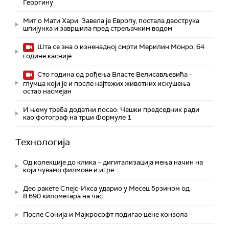
Георгину
Мит о Мати Хари: Завела је Европу, постала двострука
шпијунка и завршила пред стрељачким водом
Шта се зна о изненадној смрти Мерилин Монро, 64
године касније
Сто година од рођења Власте Велисављевића –
глумца који је и после најтежих животних искушења
остао насмејан
И њему треба додатни посао: Чешки председник ради
као фотограф на трци Формуле 1
Технологијa
Од колекције до клика – дигитализација мења начин на
који чувамо филмове и игре
Део ракете Спејс-Икса ударио у Месец брзином од
8.690 километара на час
После Сонија и Мајкрософт подигао цене конзола