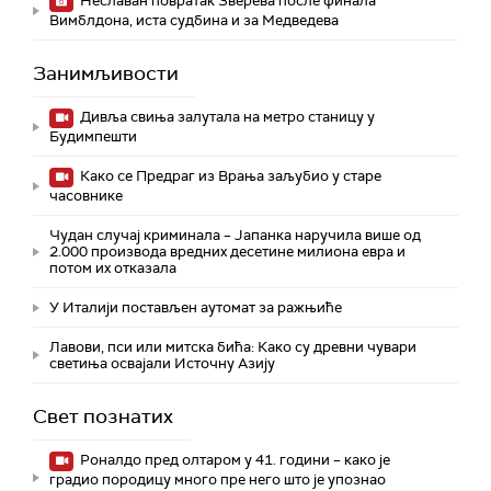
Неславан повратак Зверева после финала
Вимблдона, иста судбина и за Медведева
Занимљивости
Дивља свиња залутала на метро станицу у
Будимпешти
Како се Предраг из Врања заљубио у старе
часовнике
Чудан случај криминала – Јапанка наручила више од
2.000 производа вредних десетине милиона евра и
потом их отказала
У Италији постављен аутомат за ражњиће
Лавови, пси или митска бића: Како су древни чувари
светиња освајали Источну Азију
Свет познатих
Роналдо пред олтаром у 41. години – како је
градио породицу много пре него што је упознао