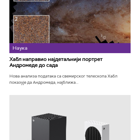
Наука
Хабл направио најдетаљнији портрет
Андромеде до сада
Нова анализа података са свемирског телескопа Хабл
показује да Андромеда, најближа...