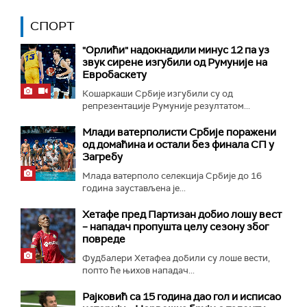
СПОРТ
"Орлићи" надокнадили минус 12 па уз
звук сирене изгубили од Румуније на
Евробаскету
Кошаркаши Србије изгубили су од
репрезентације Румуније резултатом...
Млади ватерполисти Србије поражени
од домаћина и остали без финала СП у
Загребу
Млада ватерполо селекција Србије до 16
година заустављена је...
Хетафе пред Партизан добио лошу вест
– нападач пропушта целу сезону због
повреде
Фудбалери Хетафеа добили су лоше вести,
попто ће њихов нападач...
Рајковић са 15 година дао гол и исписао