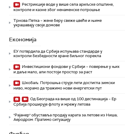
Рестрикције воде у више села ариљске општине,
контроле и казне због ненаменске потрошње
Трнова Петка – жене беру свеже цвеће и њиме
украшавају своје домове
Економија
ЕУ потврдила да Србија испуњава стандарде у
контроли безбедности хране биљног порекла
Инвестициони фондови у Србији – поверење у њих
и даље мало, али постоји простор за раст
Шкобаљ: Потрошња струје лети достигла зимски
ниво, морамо да тражимо нови енергетски пут
Од Београда ка више од 100 дестинација – Ер
Србија проширује флоту и мрежу летова
"Рајанер" обуставља продају карата за летове из Ниша;
Аеродром: Пратимо ситуацију