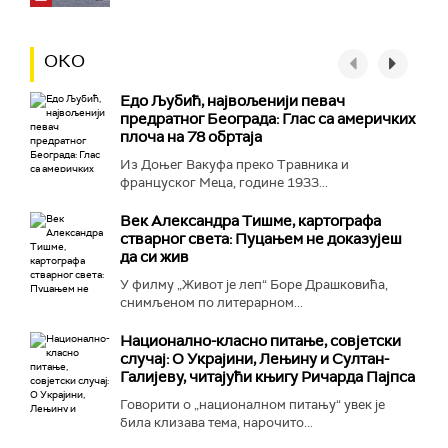
ОКО
Едо Љубић, највољенији певач
предратног Београда: Глас са америчких
плоча на 78 обртаја
Из Доњег Вакуфа преко Травника и
француског Меца, године 1933...
Век Александра Тишме, картографа
стварног света: Пуцањем не доказујеш
да си жив
У филму „Живот је леп“ Боре Драшковића,
снимљеном по литерарном...
Национално-класнo питање, совјетски
случај: О Украјини, Лењину и Султан-
Галијеву, читајући књигу Ричарда Пајпса
Говорити о „националном питању“ увек је
била клизава тема, нарочито...