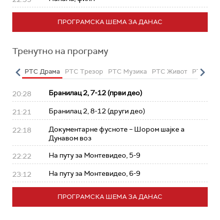
ПРОГРАМСКА ШЕМА ЗА ДАНАС
Тренутно на програму
етарац
РТС Драма
РТС Трезор
РТС Музика
РТС Живот
РТС Кла
Бранилац 2, 7-12 (први део)
20:28
Бранилац 2, 8-12 (други део)
21:21
Документарне фусноте – Шором шајке а
22:18
Дунавом воз
На путу за Монтевидео, 5-9
22:22
На путу за Монтевидео, 6-9
23:12
ПРОГРАМСКА ШЕМА ЗА ДАНАС