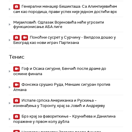
Генерални менаџер Бешикташа: Са Алимпијевићем
сам као породица, прави успех није једном достићи врх
Мијаиловић: Одлазак Војиновића неће угрозити
функционисање АБА лиге
Поноћни сусрет у Сурчину - Вилдоза дошао у
Београд као нови играч Партизана
Тенис
Гоф и Осака сигурне, Бенчић после драме до
осмине финала
Фонсека срушио Руда, Меншик сигуран против
Атмана
Испале српска Американка и Рускиња –
изненађења у Торонту, крај за Јовић и Андрејеву
Брз крај за фавориткиње – Крунићева и Данилина
поражене у првом колу дубла