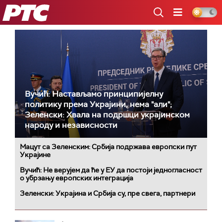
РТС
Вучић: Настављамо принципијелну
политику према Украјини, нема "али";
Зеленски: Хвала на подршци украјинском
народу и независности
Мацут са Зеленским: Србија подржава европски пут
Украјине
Вучић: Не верујем да ће у ЕУ да постоји једногласност
о убрзању европских интеграција
Зеленски: Украјина и Србија су, пре свега, партнери