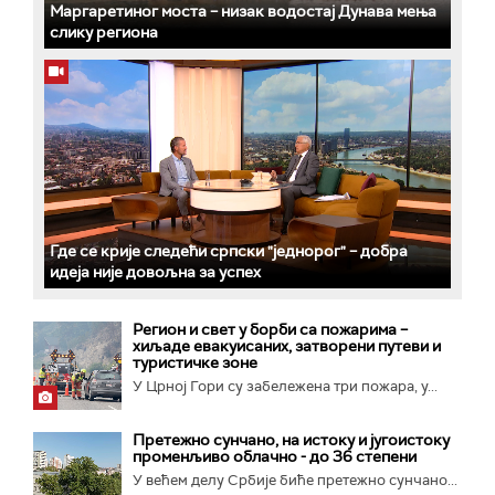
Маргаретиног моста – низак водостај Дунава мења
слику региона
Где се крије следећи српски "једнорог" – добра
идеја није довољна за успех
Регион и свет у борби са пожарима –
хиљаде евакуисаних, затворени путеви и
туристичке зоне
У Црној Гори су забележена три пожара, у...
Претежно сунчано, на истоку и југоистоку
променљиво облачно - до 36 степени
У већем делу Србије биће претежно сунчано...