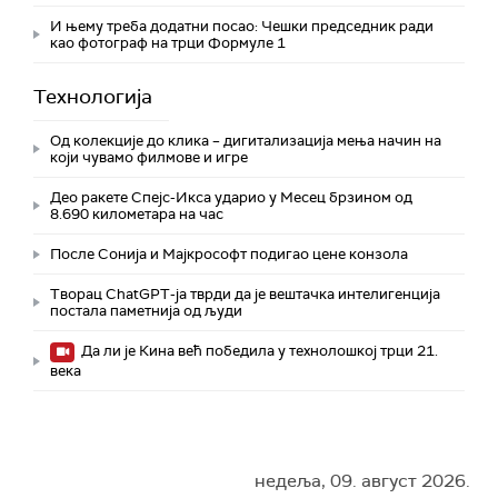
И њему треба додатни посао: Чешки председник ради
као фотограф на трци Формуле 1
Технологијa
Од колекције до клика – дигитализација мења начин на
који чувамо филмове и игре
Део ракете Спејс-Икса ударио у Месец брзином од
8.690 километара на час
После Сонија и Мајкрософт подигао цене конзола
Творац ChatGPT-ја тврди да је вештачка интелигенција
постала паметнија од људи
Да ли је Кина већ победила у технолошкој трци 21.
века
недеља, 09. август 2026.