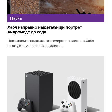
Наука
Хабл направио најдетаљнији портрет
Андромеде до сада
Нова анализа података са свемирског телескопа Хабл
показује да Андромеда, најближа...