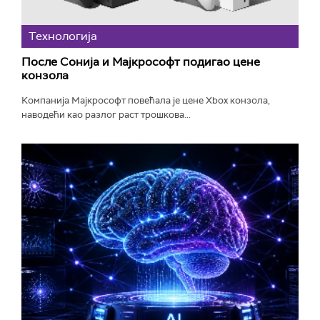
Технологијa
После Сонија и Мајкрософт подигао цене
конзола
Компанија Мајкрософт повећала је цене Xbox конзола,
наводећи као разлог раст трошкова...