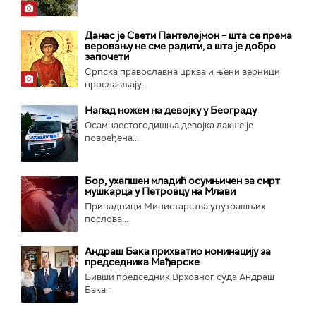
Данас је Свети Пантелејмон – шта се према
веровању не сме радити, а шта је добро
започети
Српска православна црква и њени верници
прослављају...
Напад ножем на девојку у Београду
Осамнаестогодишња девојка лакше је
повређена...
Бор, ухапшен младић осумњичен за смрт
мушкарца у Петровцу на Млави
Припадници Министарства унутрашњих
послова...
Андраш Бака прихватио номинацију за
председника Мађарске
Бивши председник Врховног суда Андраш
Бака...