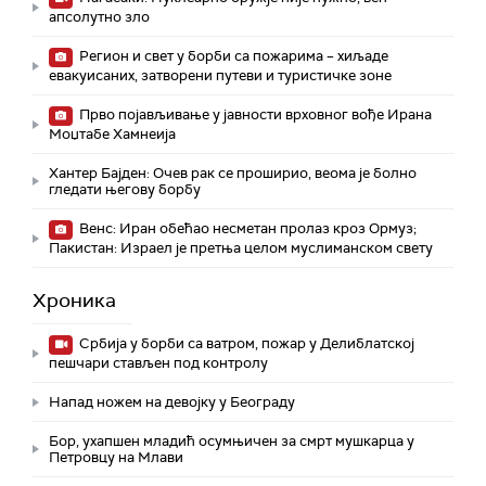
апсолутно зло
Регион и свет у борби са пожарима – хиљаде
евакуисаних, затворени путеви и туристичке зоне
Прво појављивање у јавности врховног вође Ирана
Моџтабe Хамнеија
Хантер Бајден: Очев рак се проширио, веома је болно
гледати његову борбу
Венс: Иран обећао несметан пролаз кроз Ормуз;
Пакистан: Израел је претња целом муслиманском свету
Хроника
Србија у борби са ватром, пожар у Делиблатској
пешчари стављен под контролу
Напад ножем на девојку у Београду
Бор, ухапшен младић осумњичен за смрт мушкарца у
Петровцу на Млави