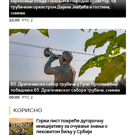
хармоници Влада Пановић и Народни оркестар, са
трубачким оркестром Дејана Јевђића и гостима,
снимак
22:00
РТС 2
65. Драгачевски сабор трубача у Гучи: Проглашење
победника 65. Драгачевског сабора трубача, снимак
00:00
РТС 2
КОРИСНО
Горки лист покреће дугорочну
иницијативу за очување знања о
лековитом биљу у Србији