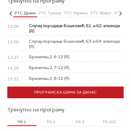
Тренутно на програму
етарац
РТС Драма
РТС Трезор
РТС Музика
РТС Живот
РТС Кла
Случај породице Бошковић, 61. и 62. епизода
12:00
(R)
Случај породице Бошковић, 63. и 64. епизода
12:50
(R)
Бранилац 2, 6-12 (R)
13:37
Бранилац 2, 7-12 (R)
14:28
Бранилац 2, 8-12 (R)
15:21
ПРОГРАМСКА ШЕМА ЗА ДАНАС
Тренутно на програму
РБ 1
РБ 2
РБ 3
РБ 202