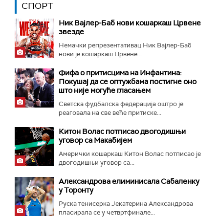
СПОРТ
Ник Вајлер-Баб нови кошаркаш Црвене
звезде
Немачки репрезентативац Ник Вајлер-Баб
нови је кошаркаш Црвене...
Фифа о притисцима на Инфантина:
Покушај да се оптужбама постигне оно
што није могуће гласањем
Светска фудбалска федерација оштро је
реаговала на све веће притиске...
Китон Волас потписао двогодишњи
уговор са Макабијем
Амерички кошаркаш Китон Волас потписао је
двогодишњи уговор са...
Александрова елиминисала Сабаленку
у Торонту
Руска тенисерка Јекатерина Александрова
пласирала се у четвртфинале...