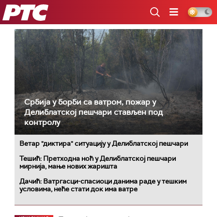
РТС
Србија у борби са ватром, пожар у
Делиблатској пешчари стављен под
контролу
Ветар "диктира" ситуацију у Делиблатској пешчари
Тешић: Претходна ноћ у Делиблатској пешчари
мирнија, мање нових жаришта
Дачић: Ватргасци-спасиоци данима раде у тешким
условима, неће стати док има ватре