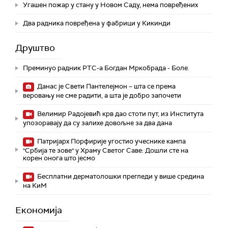
Угашен пожар у стану у Новом Саду, нема повређених
Два радника повређена у фабрици у Кикинди
Друштво
Преминуо радник РТС-а Богдан Мркобрада - Боле.
Данас је Свети Пантелејмон – шта се према
веровању не сме радити, а шта је добро започети
Велимир Радојевић крв дао стоти пут, из Института
упозоравају да су залихе довољне за два дана
Патријарх Порфирије угостио учеснике кампа
"Србија те зове" у Храму Светог Саве: Дошли сте на
корен онога што јесмо
Бесплатни дерматолошки прегледи у више средина
на КиМ
Економија