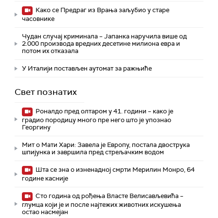
Како се Предраг из Врања заљубио у старе
часовнике
Чудан случај криминала – Јапанка наручила више од
2.000 производа вредних десетине милиона евра и
потом их отказала
У Италији постављен аутомат за ражњиће
Свет познатих
Роналдо пред олтаром у 41. години – како је
градио породицу много пре него што је упознао
Георгину
Мит о Мати Хари: Завела је Европу, постала двострука
шпијунка и завршила пред стрељачким водом
Шта се зна о изненадној смрти Мерилин Монро, 64
године касније
Сто година од рођења Власте Велисављевића –
глумца који је и после најтежих животних искушења
остао насмејан