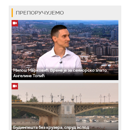
ПРЕПОРУЧУЈЕМО
Милош Марковић: Време је за сениорско злато
Ангелине Топић
Будимпешта без крузера, спруд испод