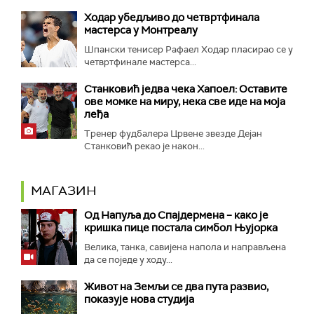
Ходар убедљиво до четвртфинала
мастерса у Монтреалу
Шпански тенисер Рафаел Ходар пласирао се у
четвртфинале мастерса...
Станковић једва чека Хапоел: Оставите
ове момке на миру, нека све иде на моја
леђа
Тренер фудбалера Црвене звезде Дејан
Станковић рекао је након...
МАГАЗИН
Од Напуља до Спајдермена – како је
кришка пице постала симбол Њујорка
Велика, танка, савијена напола и направљена
да се поједе у ходу...
Живот на Земљи се два пута развио,
показује нова студија