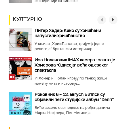
експедиције са кинеске...
КУЛТУРНО
Питер Хедер: Како су хришћани
напустили хришћанство
У књизи „Хришћанство, тријумф једне
религије“ британски историчар...
Иза Ноланових IMAX камера - зашто је
Хомерова "Одисеја" већа од сваког
спектакла
И Хомер и Нолан играју по танкој жици
између мита и историје...
Роковник 6 – 12. август: Битлси су
објавили пети студијски албум ”Хелп”
Биће весело ове недеље на рођенданима
Марка Нофлера, Пет Метинија...