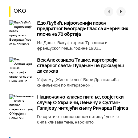
ОКО
Едо Љубић, највољенији певач
предратног Београда: Глас са америчких
плоча на 78 обртаја
Из Доњег Вакуфа преко Травника и
француског Меца, године 1933...
Век Александра Тишме, картографа
стварног света: Пуцањем не доказујеш
да си жив
У филму „Живот је леп“ Боре Драшковића,
снимљеном по литерарном...
Национално-класнo питање, совјетски
случај: О Украјини, Лењину и Султан-
Галијеву, читајући књигу Ричарда Пајпса
Говорити о „националном питању“ увек је
била клизава тема, нарочито...