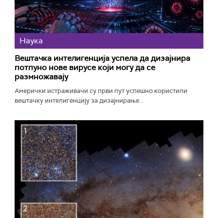
Наука
Вештачка интелигенција успела да дизајнира
потпуно нове вирусе који могу да се
размножавају
Амерички истраживачи су први пут успешно користили
вештачку интелигенцију за дизајнирање...