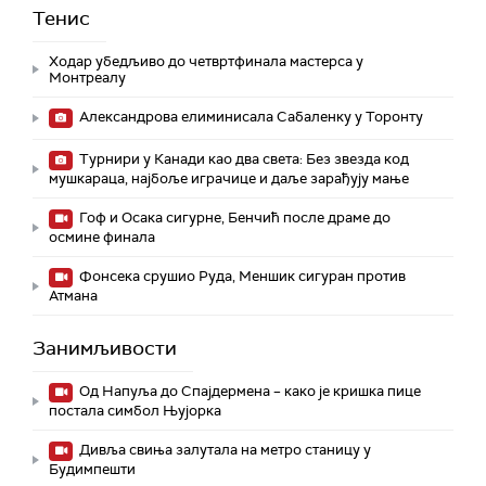
Тенис
Ходар убедљиво до четвртфинала мастерса у
Монтреалу
Александрова елиминисала Сабаленку у Торонту
Турнири у Канади као два света: Без звезда код
мушкараца, најбоље играчице и даље зарађују мање
Гоф и Осака сигурне, Бенчић после драме до
осмине финала
Фонсека срушио Руда, Меншик сигуран против
Атмана
Занимљивости
Од Напуља до Спајдермена – како је кришка пице
постала симбол Њујорка
Дивља свиња залутала на метро станицу у
Будимпешти