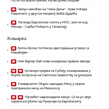
гости погађали пречке, Катаи донео бодове
Земун немоћан на "Чика Дачи" - прва победа
Радничког у другом мандату Феђе Дудића
Легенда Барселоне стигла у МЛС, али не код
Месија – Серђи Роберто у Галаксију
Кошарка
Китон Волас потписао двогодишњи уговор са
Макабијем
Ник Вајлер-Баб нови кошаркаш Црвене звезде
Шпанија прејакa за Србију, кошаркашице у
борби за бронзу на Светском првенству за јуниорке
Универзитет Обурн савладао Мегу у првом
припремном мечу на Миконосу
"Орлићи" надокнадили минус 12 па уз звук
сирене изгубили од Румуније на Евробаскету