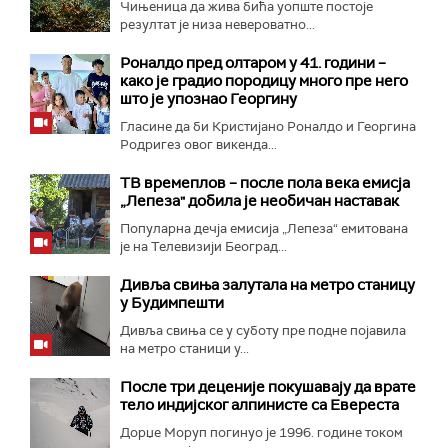
Чињеница да жива бића уопште постоје
резултат је низа невероватно...
Роналдо пред олтаром у 41. години –
како је градио породицу много пре него
што је упознао Георгину
Гласине да би Кристијано Роналдо и Георгина
Родригез овог викенда...
ТВ времеплов – после пола века емисја
„Лепеза" добила је необичан наставак
Популарна дечја емисија „Лепеза“ емитована
је на Телевизији Београд...
Дивља свиња залутала на метро станицу
у Будимпешти
Дивља свиња се у суботу пре подне појавила
на метро станици у...
После три деценије покушавају да врате
тело индијског алпинисте са Евереста
Дорџе Моруп погинуо је 1996. године током