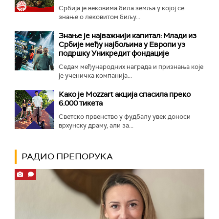
Србија је вековима била земља у којој се
знање о лековитом биљу...
Знање је најважнији капитал: Млади из
Србије међу најбољима у Европи уз
подршку Уникредит фондације
Седам међународних награда и признања које
је ученичка компанија...
Како је Mozzart акција спасила преко
6.000 тикета
Светско првенство у фудбалу увек доноси
врхунску драму, али за...
РАДИО ПРЕПОРУКА