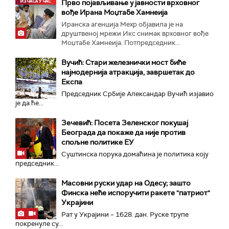
Прво појављивање у јавности врховног
вође Ирана Моџтабe Хамнеија
Иранска агенција Мехр објавила је на
друштвеној мрежи Икс снимак врховног вође
Моџтабе Хамнеија. Потпредседник...
Вучић: Стари железнички мост биће
најмодернија атракција, завршетак до
Експа
Председник Србије Александар Вучић изјавио
је да ће...
Зечевић: Посета Зеленског покушај
Београда да покаже да није против
спољне политике ЕУ
Суштинска порука домаћина је политика коју
председник...
Масовни руски удар на Одесу; зашто
Финска неће испоручити ракете "патриот"
Украјини
Рат у Украјини – 1628. дан. Руске трупе
покренуле су...