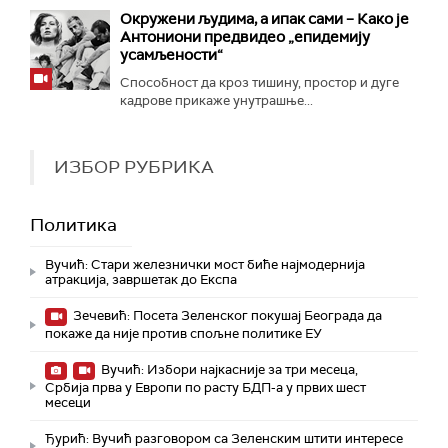
Окружени људима, а ипак сами – Како је
Антониони предвидео „епидемију
усамљености“
Способност да кроз тишину, простор и дуге
кадрове прикаже унутрашње...
ИЗБОР РУБРИКА
Политика
Вучић: Стари железнички мост биће најмодернија
атракција, завршетак до Експа
Зечевић: Посета Зеленског покушај Београда да
покаже да није против спољне политике ЕУ
Вучић: Избори најкасније за три месеца,
Србија прва у Европи по расту БДП-а у првих шест
месеци
Ђурић: Вучић разговором са Зеленским штити интересе