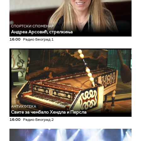
СПОРТСКИ СПОМЕНАР
Андреа Арсовић, стрелкиња
16:00
Радио Београд 1
АНТИКОТЕКА
Свите за чембало Хендла и Персла
16:00
Радио Београд 2