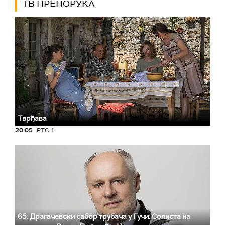
ТВ ПРЕПОРУКА
Тврђава
20:05
РТС 1
65. Драгачевски сабор трубача у Гучи: Солиста на