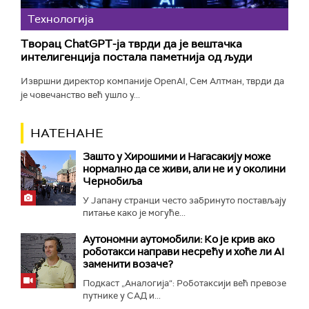
Технологијa
Творац ChatGPT-ја тврди да је вештачка
интелигенција постала паметнија од људи
Извршни директор компаније OpenAI, Сем Алтман, тврди да
је човечанство већ ушло у...
НАТЕНАНЕ
Зашто у Хирошими и Нагасакију може
нормално да се живи, али не и у околини
Чернобиља
У Јапану странци често забринуто постављају
питање како је могуће...
Аутономни аутомобили: Ко је крив ако
роботакси направи несрећу и хоће ли AI
заменити возаче?
Подкаст „Аналогија“: Роботаксији већ превозе
путнике у САД и...