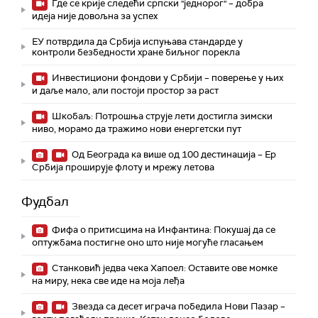
Где се крије следећи српски "једнорог" – добра
идеја није довољна за успех
ЕУ потврдила да Србија испуњава стандарде у
контроли безбедности хране биљног порекла
Инвестициони фондови у Србији – поверење у њих
и даље мало, али постоји простор за раст
Шкобаљ: Потрошња струје лети достигла зимски
ниво, морамо да тражимо нови енергетски пут
Од Београда ка више од 100 дестинација – Ер
Србија проширује флоту и мрежу летова
Фудбал
Фифа о притисцима на Инфантина: Покушај да се
оптужбама постигне оно што није могуће гласањем
Станковић једва чека Хапоел: Оставите ове момке
на миру, нека све иде на моја леђа
Звезда са десет играча победила Нови Пазар –