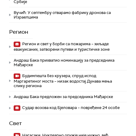
Србије
Вучић: У септембру отварамо фабрику дронова са
Израелцима
Регион
Регион и свет у борби са пожарима – хиљаде
евакуисаних, затворени путеви и туристичке зоне
Андраш Бака прихватио номинацију за председника
Мађарске
Будимпешта без крузера, спруд испод
Маргаретиног моста – низак водостај Дунава мења
слику региона
Андраш Бакa предложен за председника Мађарске
Судар возова код Бјеловара – повређене 24 особе
Свет
Нагасаки: Нуклеарно оружје није нужно, већ