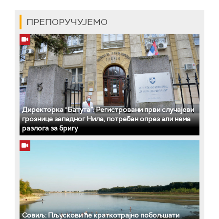
ПРЕПОРУЧУЈЕМО
Директорка "Батута”: Регистровани први случајеви
грознице западног Нила, потребан опрез али нема
разлога за бригу
Совиљ: Пљускови ће краткотрајно побољшати