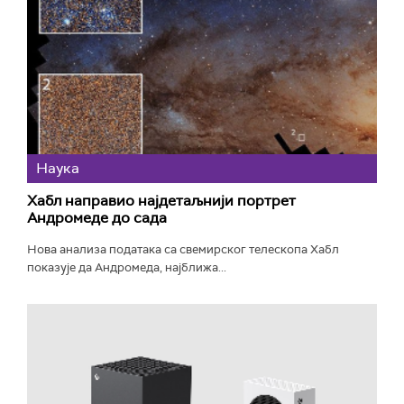
Наука
Хабл направио најдетаљнији портрет
Андромеде до сада
Нова анализа података са свемирског телескопа Хабл
показује да Андромеда, најближа...