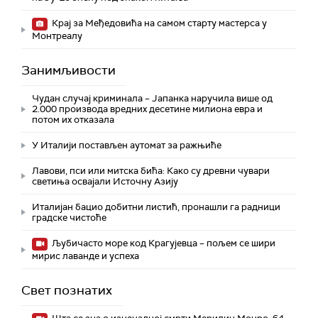
Крај за Међедовића на самом старту мастерса у
Монтреалу
Занимљивости
Чудан случај криминала – Јапанка наручила више од
2.000 производа вредних десетине милиона евра и
потом их отказала
У Италији постављен аутомат за ражњиће
Лавови, пси или митска бића: Како су древни чувари
светиња освајали Источну Азију
Италијан бацио добитни листић, пронашли га радници
градске чистоће
Љубичасто море код Крагујевца – пољем се шири
мирис лаванде и успеха
Свет познатих