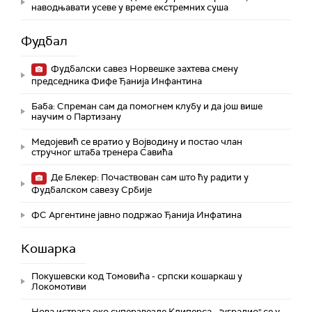
наводњавати усеве у време екстремних суша
Фудбал
Фудбалски савез Норвешке захтева смену
председника Фифе Ђанија Инфантина
Баба: Спреман сам да помогнем клубу и да још више
научим о Партизану
Медојевић се вратио у Војводину и постао члан
стручног штаба тренера Савића
Де Блекер: Почаствован сам што ћу радити у
Фудбалском савезу Србије
ФС Аргентине јавно подржао Ђанија Инфатина
Кошарка
Покушевски код Томовића - српски кошаркаш у
Локомотиви
Нова истрага око суперзвезде Клиперса - "уградио" се у