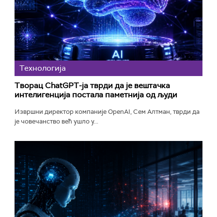
Технологијa
Творац ChatGPT-ја тврди да је вештачка
интелигенција постала паметнија од људи
Извршни директор компаније OpenAI, Сем Алтман, тврди да
је човечанство већ ушло у...