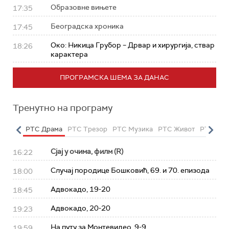
Образовне вињете
17:35
Београдска хроника
17:45
Око: Никица Грубор – Дрвар и хирургија, ствар
18:26
карактера
ПРОГРАМСКА ШЕМА ЗА ДАНАС
Тренутно на програму
етарац
РТС Драма
РТС Трезор
РТС Музика
РТС Живот
РТС Кла
Сјај у очима, филм (R)
16:22
Случај породице Бошковић, 69. и 70. епизода
18:00
Адвокадо, 19-20
18:45
Адвокадо, 20-20
19:23
На путу за Монтевидео, 9-9
19:59