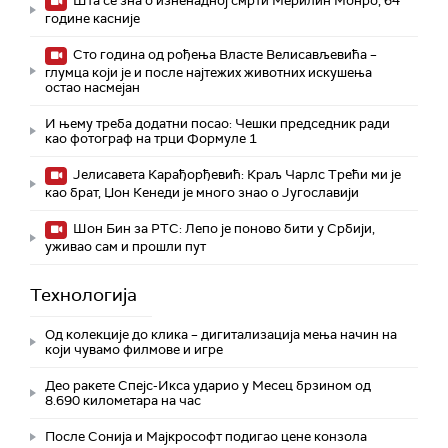
Шта се зна о изненадној смрти Мерилин Монро, 64
године касније
Сто година од рођења Власте Велисављевића –
глумца који је и после најтежих животних искушења
остао насмејан
И њему треба додатни посао: Чешки председник ради
као фотограф на трци Формуле 1
Јелисавета Карађорђевић: Краљ Чарлс Трећи ми је
као брат, Џон Кенеди је много знао о Југославији
Шон Бин за РТС: Лепо је поново бити у Србији,
уживао сам и прошли пут
Технологијa
Од колекције до клика – дигитализација мења начин на
који чувамо филмове и игре
Део ракете Спејс-Икса ударио у Месец брзином од
8.690 километара на час
После Сонија и Мајкрософт подигао цене конзола