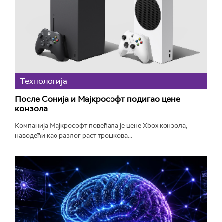
Технологијa
После Сонија и Мајкрософт подигао цене
конзола
Компанија Мајкрософт повећала је цене Xbox конзола,
наводећи као разлог раст трошкова...