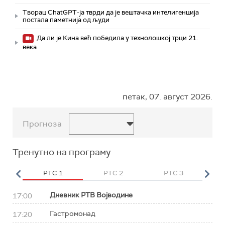
Творац ChatGPT-ја тврди да је вештачка интелигенција
постала паметнија од људи
Да ли је Кина већ победила у технолошкој трци 21.
века
петак, 07. август 2026.
Прогноза
Тренутно на програму
HD
РТС 1
РТС 2
РТС 3
Р
Дневник РТВ Војводине
17:00
Гастромонад
17:20