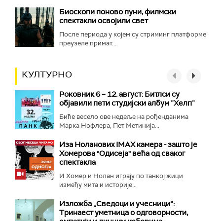
Биоскопи поново пуни, филмски
спектакли освојили свет
После периода у којем су стриминг платформе
преузеле примат...
КУЛТУРНО
Роковник 6 – 12. август: Битлси су
објавили пети студијски албум ”Хелп”
Биће весело ове недеље на рођенданима
Марка Нофлера, Пет Метинија...
Иза Ноланових IMAX камера - зашто је
Хомерова "Одисеја" већа од сваког
спектакла
И Хомер и Нолан играју по танкој жици
између мита и историје...
Изложба „Сведоци и учесници“:
Тринаест уметница о одговорности,