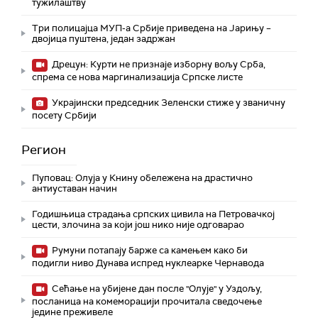
тужилаштву
Три полицајца МУП-а Србије приведена на Јарињу –
двојица пуштена, један задржан
Дрецун: Курти не признаје изборну вољу Срба,
спрема се нова маргинализација Српске листе
Украјински председник Зеленски стиже у званичну
посету Србији
Регион
Пуповац: Олуја у Книну обележена на драстично
антиуставан начин
Годишњица страдања српских цивила на Петровачкој
цести, злочина за који још нико није одговарао
Румуни потапају барже са камењем како би
подигли ниво Дунава испред нуклеарке Чернавода
Сећање на убијене дан после "Олује" у Уздољу,
посланица на комеморацији прочитала сведочење
једине преживеле