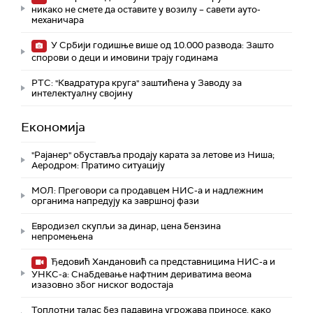
никако не смете да оставите у возилу – савети ауто-
механичара
У Србији годишње више од 10.000 развода: Зашто
спорови о деци и имовини трају годинама
РТС: "Квадратура круга" заштићена у Заводу за
интелектуалну својину
Економија
"Рајанер" обуставља продају карата за летове из Ниша;
Аеродром: Пратимо ситуацију
МОЛ: Преговори са продавцем НИС-а и надлежним
органима напредују ка завршној фази
Евродизел скупљи за динар, цена бензина
непромењена
Ђедовић Хандановић са представницима НИС-а и
УНКС-а: Снабдевање нафтним дериватима веома
изазовно због ниског водостаја
Топлотни талас без падавина угрожава приносе, како