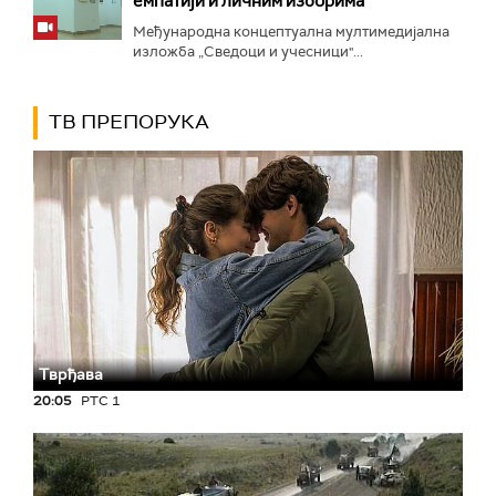
емпатији и личним изборима
Међународна концептуална мултимедијална
изложба „Сведоци и учесници"...
ТВ ПРЕПОРУКА
Тврђава
20:05
РТС 1