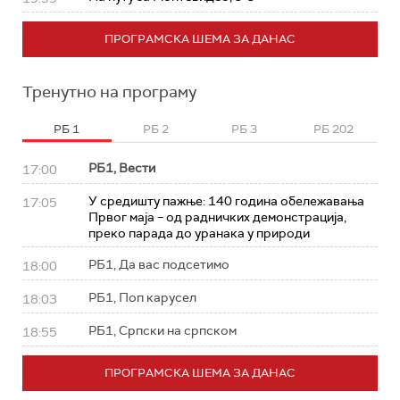
ПРОГРАМСКА ШЕМА ЗА ДАНАС
Тренутно на програму
РБ 1
РБ 2
РБ 3
РБ 202
РБ1, Вести
17:00
У средишту пажње: 140 година обележавања
17:05
Првог маја – од радничких демонстрација,
преко парада до уранака у природи
РБ1, Да вас подсетимо
18:00
РБ1, Поп карусел
18:03
РБ1, Српски на српском
18:55
ПРОГРАМСКА ШЕМА ЗА ДАНАС