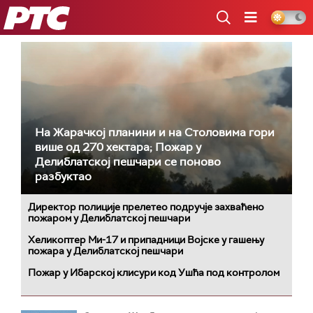
РТС
На Жарачкој планини и на Столовима гори
више од 270 хектара; Пожар у
Делиблатској пешчари се поново
разбуктао
Директор полиције прелетео подручје захваћено
пожаром у Делиблатској пешчари
Хеликоптер Ми-17 и припадници Војске у гашењу
пожара у Делиблатској пешчари
Пожар у Ибарској клисури код Ушћа под контролом