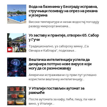
Вода на базенима у Београду исправна,
стручњаци позивају на опрез на рекама
и језерима
Високе температуре и низак водостај погодују
развоју микроорганизама...
Уз заставу и прангије, отворен 65. Сабор
у Гучи
Традиционално, уз саборску химну „Са
Овчара и Каблара“, подизање...
Вештачка интелигенција успела да
дизајнира потпуно нове вирусе који
могу да се размножавају
Амерички истраживачи су први пут успешно
користили вештачку интелигенцију...
У Италији постављен аутомат за
ражњиће
После аутомата за кафу, пиће, пицу, па чак и
вино, у Италији...