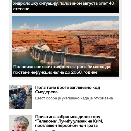
хидролошку ситуацију; половином августа опет 40
степени
Половина светских хидроелектрана би могла да
постане нефункционална до 2060. године
Пола тоне дроге заплењено код
Смедерева
Шест особа је ухапшено када је откривена...
Приштина забранила директору
"Телекома" Лучићу улазак на КиМ,
проглашен персоном нон грата