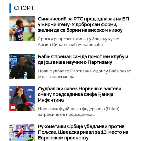
СПОРТ
Синанчевић за РТС пред одлазак на ЕП
у Бирмингему: У доброј сам форми,
желим да се борим на високом нивоу
Српски репрезентативац у бацању кугле
Армин Синанчевић учествоваће...
Баба: Спреман сам да помогнем клубу и
да још више научим о Партизану
Нови фудбалер Партизана Идрису Баба рекао
је да је спреман да...
Фудбалски савез Норвешке захтева
смену председника Фифе Ђанија
Инфантина
Норвешка фудбалска федерација (НФФ)
затражиће од председника...
Рукометаши Србије убедљиви против
Пољске, Шведска ривал за 13. место на
Европском првенству