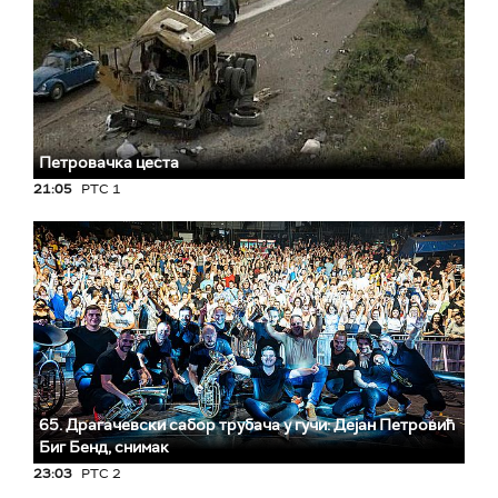
Петровачка цеста
21:05
РТС 1
65. Драгачевски сабор трубача у гучи: Дејан Петровић
Биг Бeнд, снимак
23:03
РТС 2