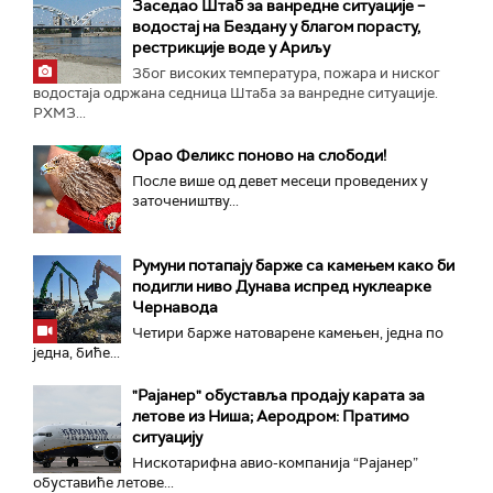
Заседао Штаб за ванредне ситуације –
водостај на Бездану у благом порасту,
рестрикције воде у Ариљу
Због високих температура, пожара и ниског
водостаја одржана седница Штаба за ванредне ситуације.
РХМЗ...
Орао Феликс поново на слободи!
После више од девет месеци проведених у
заточеништву...
Румуни потапају барже са камењем како би
подигли ниво Дунава испред нуклеарке
Чернавода
Четири барже натоварене камењен, једна по
једна, биће...
"Рајанер" обуставља продају карата за
летове из Ниша; Аеродром: Пратимо
ситуацију
Нискотарифна авио-компанија “Рајанер”
обуставиће летове...