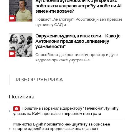
Аутономни аутомобили: Ко је крив ако
роботакси направи несрећу и хоће ли AI
заменити возаче?
Подкаст „Аналогија“: Роботаксији већ превозе
путнике у САД и...
Окружени људима, а ипак сами – Како је
Антониони предвидео „епидемију
усамљености“
Способност да кроз тишину, простор и дуге
кадрове прикаже унутрашње...
ИЗБОР РУБРИКА
Политика
Приштина забранила директору "Телекома" Лучићу
улазак на КиМ, проглашен персоном нон грата
Министар Вујић прихватио иницијативу за брисање
спорне одредбе из предлога закона o јавном