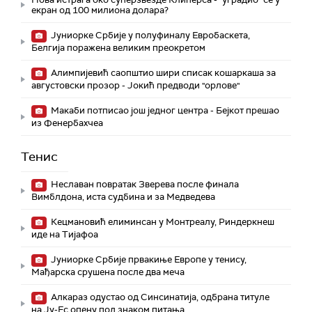
екран од 100 милиона долара?
Јуниорке Србије у полуфиналу Евробаскета,
Белгија поражена великим преокретом
Алимпијевић саопштио шири списак кошаркаша за
августовски прозор - Јокић предводи "орлове"
Макаби потписао још једног центра - Бејкот прешао
из Фенербахчеа
Тенис
Неславан повратак Зверева после финала
Вимблдона, иста судбина и за Медведева
Кецмановић елиминсан у Монтреалу, Риндеркнеш
иде на Тијафоа
Јуниорке Србије првакиње Европе у тенису,
Мађарска срушена после два меча
Алкараз одустао од Синсинатија, одбрана титуле
на Ју-Ес опену под знаком питања