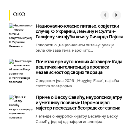
ОКО
Национално-класнo питање, совјетски
случај: О Украјини, Лењину и Султан-
Галијеву, читајући књигу Ричарда Пајпса
Говорити о „националном питању“ увек је
била клизава тема, нарочито...
Почетак ере аутономних AI хакера: Када
вештачка интелигенција прогласи
независност од својих твораца
Средином јула 2026. „Hugging Face“, највећа
светска платформа...
Приче о Веску Савићу, неуропсихијатру
и уметнику псовања: Церомонијал
мајстор последњег београдског салона
Легенде о неуропсихијатру Веселину Веску
Савићу, једној од најоригиналнијих...