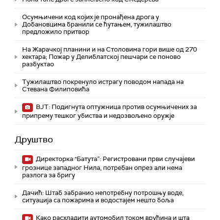
Осумњичени код којих је пронађена дрога у
Добановцима бранили се ћутањем, тужилаштво
предложило притвор
На Жарачкој планини и на Столовима гори више од 270
хектара; Пожар у Делиблатској пешчари се поново
разбуктао
Тужилаштво покренуло истрагу поводом напада на
Стевана Филиповића
ВЈТ: Подигнута оптужница против осумњичених за
припрему тешког убиства и недозвољено оружје
Друштво
Директорка "Батута”: Регистровани први случајеви
грознице западног Нила, потребан опрез али нема
разлога за бригу
Дачић: Штаб забранио непотребну потрошњу воде,
ситуација са пожарима и водостајем нешто боља
Како расхладити аутомобил током врућина и шта