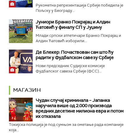
Рукометна репрезентација Србије победила је
Пољску у Београду...
Јуниори Бранко Покрајац и Алдин
Ћатовић у финалу СП у Јуџину
Млади српски атлетичари Бранко Покрајац и
Алдин Ћатовић изборили...
Де Блекер: Почаствован сам што ћу
радити у Фудбалском савезу Србије
Нови председник Судијске комисије
Фудбалског савеза Србије (ФСС)...
МАГАЗИН
Чудан случај криминала – Јапанка
наручила више од 2.000 производа
вредних десетине милиона евра и потом
их отказала
Токијска полиција је под сумњом за ометање рада компаније
која...