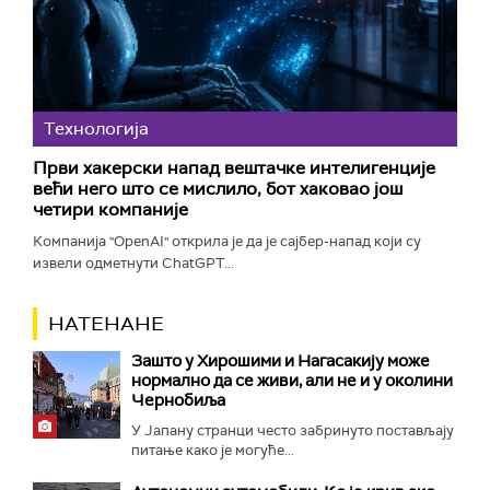
Технологијa
Први хакерски напад вештачке интелигенције
већи него што се мислило, бот хаковао још
четири компаније
Компанија "OpenAI" открила је да је сајбер-напад који су
извели одметнути ChatGPT...
НАТЕНАНЕ
Зашто у Хирошими и Нагасакију може
нормално да се живи, али не и у околини
Чернобиља
У Јапану странци често забринуто постављају
питање како је могуће...