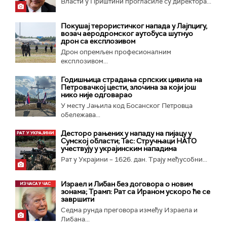
Власти у Приштини прогласиле су директора...
Покушај терористичког напада у Лајпцигу,
возач аеродромског аутобуса шутнуо
дрон са експлозивом
Дрон опремљен професионалним
експлозивом...
Годишњица страдања српских цивила на
Петровачкој цести, злочина за који још
нико није одговарао
У месту Јањила код Босанског Петровца
обележава...
Десторо рањених у нападу на пијацу у
Сумској области; Тас: Стручњаци НАТО
учествују у украјинским нападима
Рат у Украјини – 1626. дан. Трају међусобни...
Израел и Либан без договора о новим
зонама; Трамп: Рат са Ираном ускоро ће се
завршити
Седма рунда преговора између Израела и
Либана...