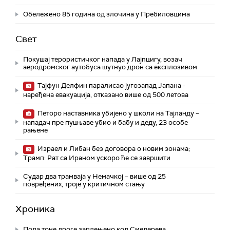
Обележено 85 година од злочина у Пребиловцима
Свет
Покушај терористичког напада у Лајпцигу, возач
аеродромског аутобуса шутнуо дрон са експлозивом
Тајфун Делфин паралисао југозапад Јапана -
наређена евакуација, отказано више од 500 летова
Петоро наставника убијено у школи на Тајланду –
нападач пре пуцњаве убио и бабу и деду, 23 особе
рањене
Израел и Либан без договора о новим зонама;
Трамп: Рат са Ираном ускоро ће се завршити
Судар два трамваја у Немачкој – више од 25
повређених, троје у критичном стању
Хроника
Пола тоне дроге заплењено код Смедерева