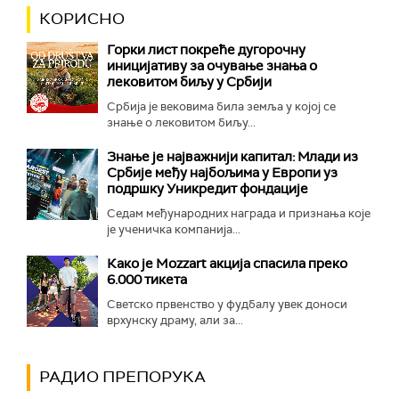
КОРИСНО
Горки лист покреће дугорочну
иницијативу за очување знања о
лековитом биљу у Србији
Србија је вековима била земља у којој се
знање о лековитом биљу...
Знање је најважнији капитал: Млади из
Србије међу најбољима у Европи уз
подршку Уникредит фондације
Седам међународних награда и признања које
је ученичка компанија...
Како је Mozzart акција спасила преко
6.000 тикета
Светско првенство у фудбалу увек доноси
врхунску драму, али за...
РАДИО ПРЕПОРУКА