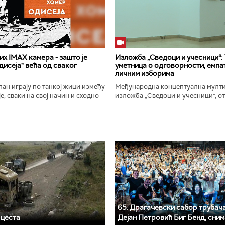
х IMAX камера - зашто је
Изложба „Сведоци и учесници“:
исеја" већа од сваког
уметница о одговорности, емпат
личним изборима
ан играју по танкој жици између
Међународна концептуална мулт
е, сваки на свој начин и сходно
изложба „Сведоци и учесници", от
ена. Овај други је направио
Галерији Сингидунум. Ауторски пр
сле...
уметнице Душе Вуковић, бави...
65. Драгачевски сабор трубача 
 цеста
Дејан Петровић Биг Бeнд, сни