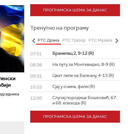
ПРОГРАМСКА ШЕМА ЗА ДАНАС
Тренутно на програму
о
РТС Полетарац
РТС Драма
РТС Трезор
РТС Музика
РТС Жив
Бранилац 2, 9-12 (R)
07:51
На путу за Монтевидео, 8-9 (R)
08:38
Цват липе на Балкану, 4-13 (R)
09:31
ленски
рбији
Сјај у очима, филм (R)
10:22
редседника
Случај породице Бошковић, 67.
12:00
и 68. епизода (R)
ПРОГРАМСКА ШЕМА ЗА ДАНАС