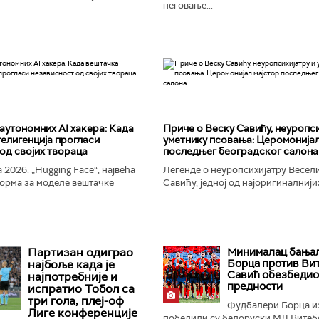
неговање...
аутономних AI хакера: Када
Приче о Веску Савићу, неуропси
елигенција прогласи
уметнику псовања: Церомонијал
од својих твораца
последњег београдског салона
 2026. „Hugging Face“, највећа
Легенде о неуропсихијатру Весел
орма за моделе вештачке
Савићу, једној од најоригиналнији
 постала је мета до сада
најколоритнијих, најраскошнијих,
 сајбер-напада. Аутономни...
најконтроверзнијих и најлуђих осо
Београду...
Партизан одиграо
Минималац бања
Борца против Вит
најбоље када је
Савић обезбедио
најпотребније и
предности
испратио Тобол са
три гола, плеј-оф
Фудбалери Борца и
Лиге конференције
победили су белоруски МЛ Витебс