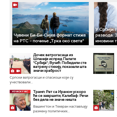
У Србији 
Чувени Би-Би-Сијев формат стиже
развода: 
на РТС – почиње „Трка око света“
имовини т
Дочек ватрогасаца из
Шпаније испред Палате
"Србија"; Вучић: Победили сте
ватрену стихију, показали шта
значи храброст
Српски ватрогасци и спасиоци који су
учествовали...
Трамп: Рат са Ираном ускоро
ће се завршити; Калибаф: Речи
без дела не значе ништа
Вашингтон и Техеран настављају
размену политичких...