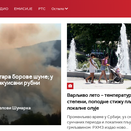
АДИО
ЕМИСИЈЕ
РТС
Остало
РТС 3
РТС С
тара борове шуме; у
акуисани рубни
Варљиво лето – температур
степени, поподне стижу пљ
локалне олује
делови Шумарка
Променљиво време у Србији, уз с
сунчаних периода и локалних пљу
грмљавином. РХМЗ издао ново...