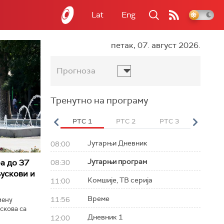
Lat
Eng
петак, 07. август 2026.
Прогноза
Тренутно на програму
вет
РТС HD
РТС 1
РТС 2
РТС 3
РТС Св
Јутарњи Дневник
08:00
Јутарњи програм
а до 37
08:30
ускови и
Комшије, ТВ серија
11:00
Време
11:56
мену
скова са
Дневник 1
12:00