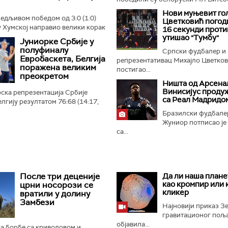
Нови муњевит гол
бедљивом победом од 3:0 (1:0)
Цветковић погод
 Хумској направио велики корак
16 секунди прот
 плеј-оф квалификација за Лигу
утишао "Тумбу"
Јуниорке Србије у
 Црно-бели...
полуфиналу
Српски фудбалер и
Евробаскета, Белгија
репрезентативац Михајло Цветко
поражена великим
постигао...
преокретом
Ништа од Арсенал
Винисијус проду
ска репрезентација Србије
са Реал Мадридо
лгију резултатом 76:68 (14:17,
4:21) и пласирала се у
Бразилски фудбале
ропског првенства...
Жуниор потписао је
са...
После три деценије
Да ли наша плане
као кромпир или 
црни носорози се
кликер
вратили у долину
Замбези
Најновији приказ 
гравитационог поља 
објавила...
а борбе са криволовом и