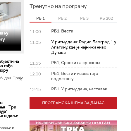
Тренутно на програму
РБ 1
РБ 2
РБ 3
РБ 202
РБ1, Вести
11:00
ошњу
ну
У ритму дана: Радио Београд 1 у
11:05
Апатину, где је најнижи ниво
Дунава
објекти на
РБ1, Српски на српском
11:55
а гађа
мору
РБ1, Вести и извештај о
12:00
6. дан. Трају
водостању
РБ1, У ритму дана, наставак
12:15
ао
ПРОГРАМСКА ШЕМА ЗА ДАНАС
а ­- Три
ује“
ња и даље
овање и