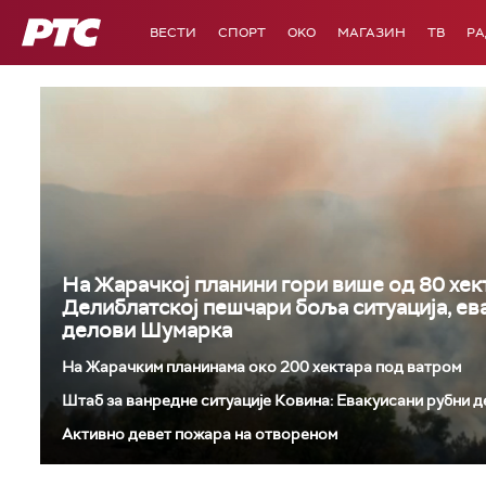
РТС
ВЕСТИ
СПОРТ
OKO
МАГАЗИН
ТВ
Р
На Жарачкој планини гори више од 80 хек
Делиблатској пешчари боља ситуација, ев
делови Шумарка
На Жарачким планинама око 200 хектара под ватром
Штаб за ванредне ситуације Ковина: Евакуисани рубни 
Активно девет пожара на отвореном