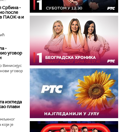
 Србина -
ио после
ив ПАОК-а и
вић
а -
жио уговор
м
р Винисијус
 нови уговор
та изгледа
као плави
Земљиног
који је