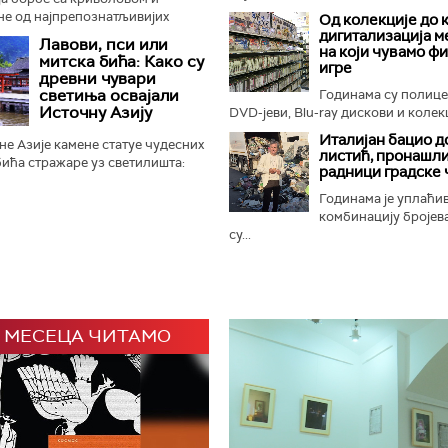
не од најпрепознатљивијих
Од колекције до 
отиња, црни носорози поново
дигитализација м
Лавови, пси или
на који чувамо ф
ном Замбези. Њихов повратак...
митска бића: Како су
игре
древни чувари
светиња освајали
Годинама су полиц
Источну Азију
DVD-јеви, Blu-ray дискови и колекц
Италијан бацио д
е Азије камене статуе чудесних
листић, пронашли
ића стражаре уз светилишта:
радници градске 
онфучијанске, таоистичке и
 али и маузолеје...
Годинама је уплаћи
комбинацију бројева
су...
 МЕСЕЦА ЧИТАМО