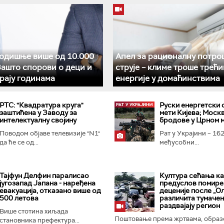
годишње више од 10.000
Апел за рационалну потр
Зашто спорови о деци и
струје – климе троше трећи
рају годинама
енергије у домаћинствима
РТС: "Квадратура круга"
Руски енергетски 
заштићена у Заводу за
мети Кијева; Москв
интелектуалну својину
бродове у Црном 
Поводом објаве телевизије "N1"
Рат у Украјини – 162
да ће се од...
међусобни...
Тајфун Делфин паралисао
Култура сећања к
југозапад Јапана - наређена
предуслов помирењ
евакуација, отказано више од
деценије после „Ол
500 летова
различита тумаче
раздвајају регион
Више стотина хиљада
Поштовање према жртвама, образ
становника префектура...