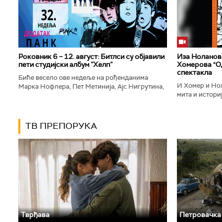
Роковник 6 – 12. август: Битлси су објавили
Иза Ноланови
пети студијски албум ”Хелп”
Хомерова "Од
спектакла
Биће весело ове недеље на рођенданима
И Хомер и Нол
Марка Нофлера, Пет Метинија, Ајс Нигрутина,
мита и историј
Брус Дикинсона, Ејџа, Марка Настића, Николе
духу свог врем
Вранковића и Јана Андерсона...
филм који је по
ТВ ПРЕПОРУКА
Тврђава
Петровачка