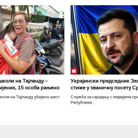
РТС Класика
РТС Кол
школи на Тајланду –
Украјински председник Зе
ијених, 15 особа рањено
стиже у званичну посету С
коли на Тајланду убијено шест
Служба за сарадњу с медијима п
Републике...