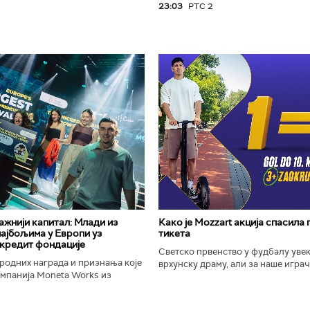
23:03
РТС 2
важнији капитал: Млади из
Како је Mozzart акција спасила
најбољима у Европи уз
тикета
кредит фондације
Светско првенство у фудбалу уве
родних награда и признања које
врхунску драму, али за наше играче
омпанија Moneta Works из
шампионат остаће упамћен по Moz
е "Милева Марић Ајнштајн" из
промоцији која је потпуно промени
ојила на највећем...