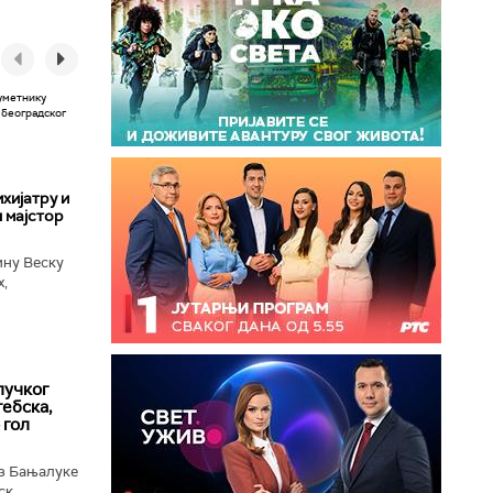
хијатру и
 мајстор
ину Веску
х,
ба у
лучког
ебска,
 гол
з Бањалуке
к...