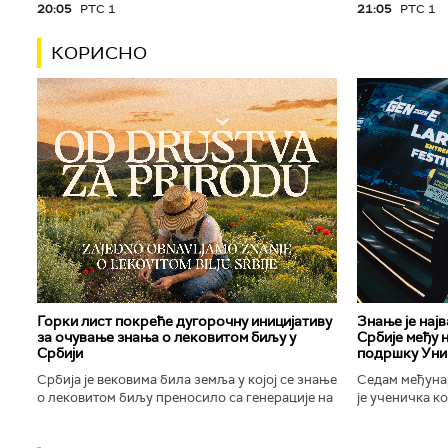
20:05
РТС 1
21:05
РТС 1
КОРИСНО
Горки лист покреће дугорочну иницијативу
Знање је нај
за очување знања о лековитом биљу у
Србије међу 
Србији
подршку Уни
Србија је вековима била земља у којој се знање
Седам међуна
о лековитом биљу преносило са генерације на
је ученичка к
генерацију. Људи су познавали биљке које
Техничке школ
расту око њих, знали...
Новог Сада осв