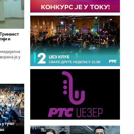
 Тринаест
ији и
имедијална
ворена је у
ојекат
у гучи:
мак