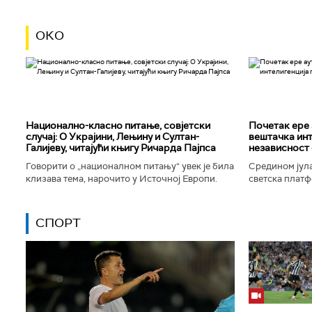
ОКО
Национално-класнo питање, совјетски
Почетак ере 
случај: О Украјини, Лењину и Султан-
вештачка инт
Галијеву, читајући књигу Ричарда Пајпса
независност 
Говорити о „националном питању“ увек је била
Средином јула
клизава тема, нарочито у Источној Европи.
светска платф
Ипак, нисам могао да одолим искушењу да се
интелигенције,
вратим књизи Ричарда...
незабележеног
СПОРТ