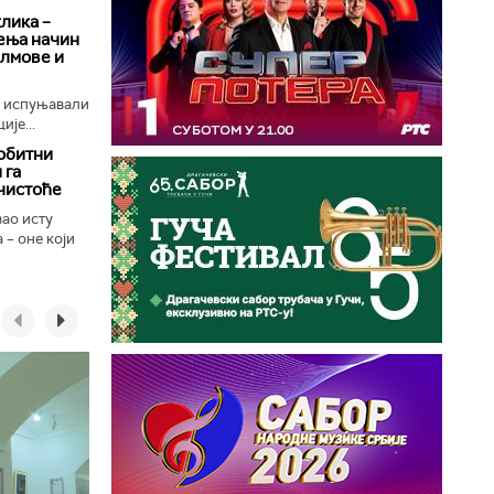
клика –
ења начин
илмове и
е испуњавали
ије...
обитни
 га
чистоће
вао исту
 – оне који