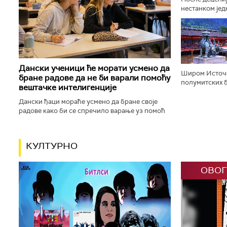
нестанком јед
афричких жив
корачају доли
Дански ученици ће морати усмено да
Широм Источн
бране радове да не би варали помоћу
полумитских б
вештачке интелигенције
будистичке, к
шинто храмове,
Дански ђаци мораће усмено да бране своје
радове како би се спречило варање уз помоћ
вештачке интелигенције. Данска влада ће,
између осталог, увести низ...
КУЛТУРНО
ОВОГ