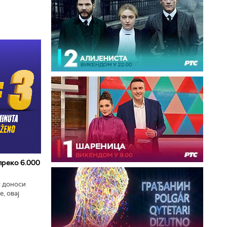
 преко 6.000
к доноси
, овај
zart
ла...