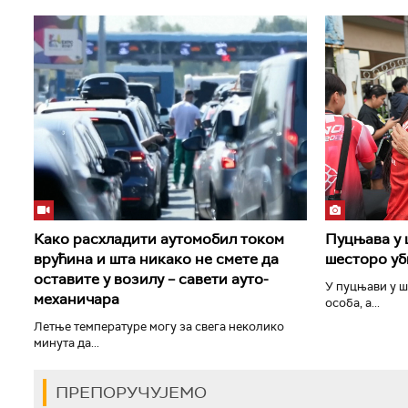
Како расхладити аутомобил током
Пуцњава у 
врућина и шта никако не смете да
шесторо уб
оставите у возилу – савети ауто-
У пуцњави у ш
механичара
особа, а...
Летње температуре могу за свега неколико
минута да...
ПРЕПОРУЧУЈЕМО