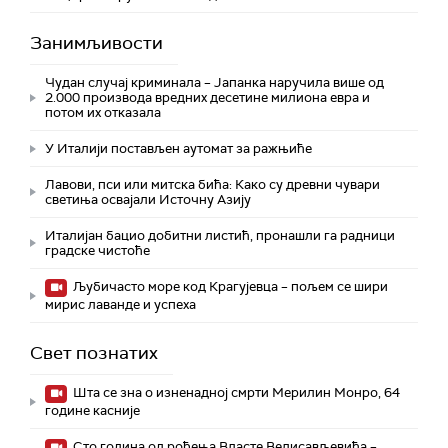
Занимљивости
Чудан случај криминала – Јапанка наручила више од
2.000 производа вредних десетине милиона евра и
потом их отказала
У Италији постављен аутомат за ражњиће
Лавови, пси или митска бића: Како су древни чувари
светиња освајали Источну Азију
Италијан бацио добитни листић, пронашли га радници
градске чистоће
Љубичасто море код Крагујевца – пољем се шири
мирис лаванде и успеха
Свет познатих
Шта се зна о изненадној смрти Мерилин Монро, 64
године касније
Сто година од рођења Власте Велисављевића –