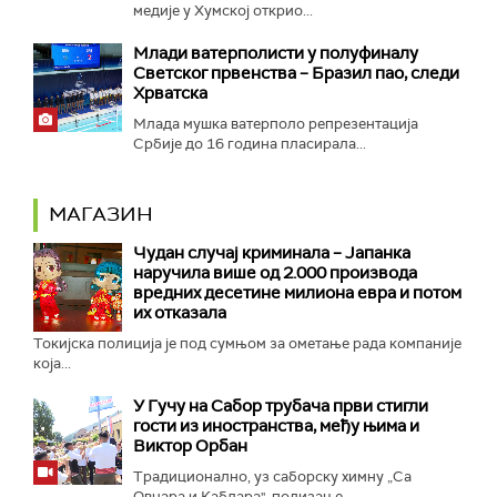
медије у Хумској открио...
Mлади ватерполисти у полуфиналу
Светског првенства – Бразил пао, следи
Хрватска
Млада мушка ватерполо репрезентација
Србије до 16 година пласирала...
МАГАЗИН
Чудан случај криминала – Јапанка
наручила више од 2.000 производа
вредних десетине милиона евра и потом
их отказала
Токијска полиција је под сумњом за ометање рада компаније
која...
У Гучу на Сабор трубача први стигли
гости из иностранства, међу њима и
Виктор Орбан
Традиционално, уз саборску химну „Са
Овчара и Каблара", подизање...