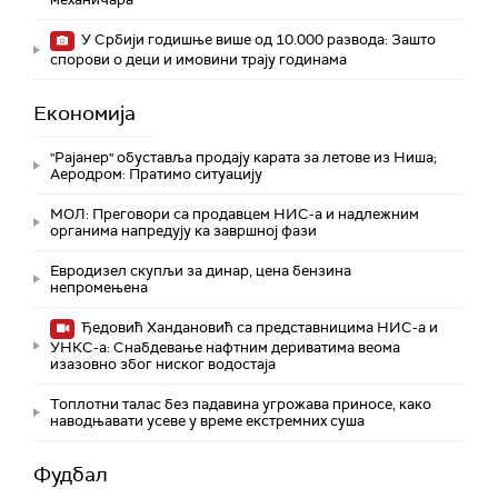
У Србији годишње више од 10.000 развода: Зашто
спорови о деци и имовини трају годинама
Економија
"Рајанер" обуставља продају карата за летове из Ниша;
Аеродром: Пратимо ситуацију
МОЛ: Преговори са продавцем НИС-а и надлежним
органима напредују ка завршној фази
Евродизел скупљи за динар, цена бензина
непромењена
Ђедовић Хандановић са представницима НИС-а и
УНКС-а: Снабдевање нафтним дериватима веома
изазовно због ниског водостаја
Топлотни талас без падавина угрожава приносе, како
наводњавати усеве у време екстремних суша
Фудбал