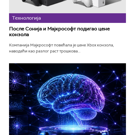
Технологијa
После Сонија и Мајкрософт подигао цене
конзола
Компанија Мајкрософт повећала је цене Xbox конзола,
наводећи као разлог раст трошкова...