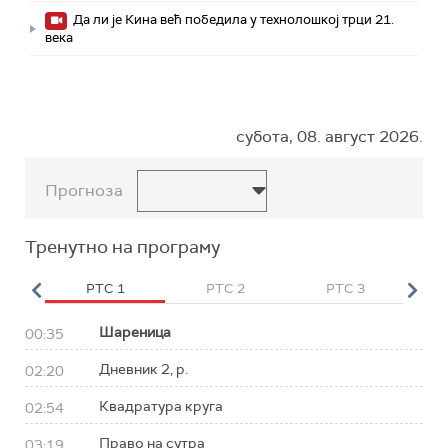
Да ли је Кина већ победила у технолошкој трци 21.
века
субота, 08. август 2026.
Прогноза
Тренутно на програму
HD
РТС 1
РТС 2
РТС 3
Р
Шареница
00:35
Дневник 2, р.
02:20
Квадратура круга
02:54
Право на сутра
03:19