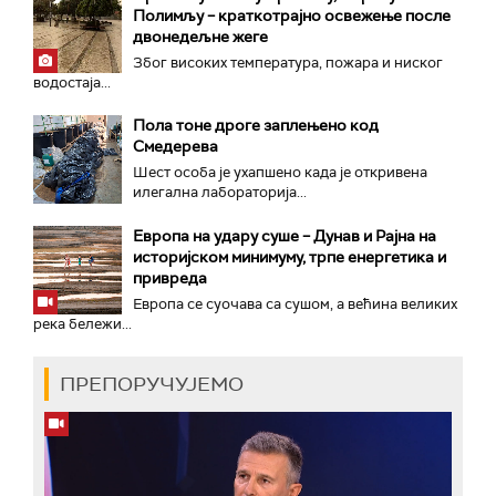
Полимљу – краткотрајно освежење после
двонедељне жеге
Због високих температура, пожара и ниског
водостаја...
Пола тоне дроге заплењено код
Смедерева
Шест особа је ухапшено када је откривена
илегална лабораторија...
Европа на удару суше – Дунав и Рајна на
историјском минимуму, трпе енергетика и
привреда
Европа се суочава са сушом, а већина великих
река бележи...
ПРЕПОРУЧУЈЕМО