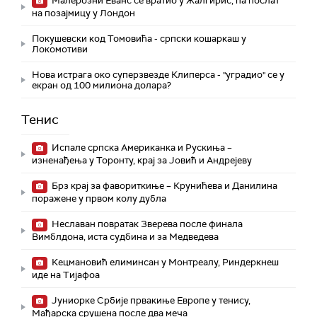
Малерозни Еванс се вратио у Жалгирис, па послат
на позајмицу у Лондон
Покушевски код Томовића - српски кошаркаш у
Локомотиви
Нова истрага око суперзвезде Клиперса - "уградио" се у
екран од 100 милиона долара?
Тенис
Испале српска Американка и Рускиња –
изненађења у Торонту, крај за Јовић и Андрејеву
Брз крај за фавориткиње – Крунићева и Данилина
поражене у првом колу дубла
Неславан повратак Зверева после финала
Вимблдона, иста судбина и за Медведева
Кецмановић елиминсан у Монтреалу, Риндеркнеш
иде на Тијафоа
Јуниорке Србије првакиње Европе у тенису,
Мађарска срушена после два меча