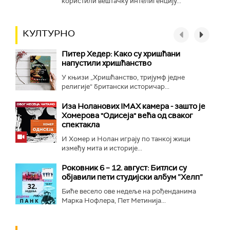
користили вештачку интелигенцију...
КУЛТУРНО
Питер Хедер: Како су хришћани
напустили хришћанство
У књизи „Хришћанство, тријумф једне
религије“ британски историчар...
Иза Ноланових IMAX камера - зашто је
Хомерова "Одисеја" већа од сваког
спектакла
И Хомер и Нолан играју по танкој жици
између мита и историје...
Роковник 6 – 12. август: Битлси су
објавили пети студијски албум ”Хелп”
Биће весело ове недеље на рођенданима
Марка Нофлера, Пет Метинија...