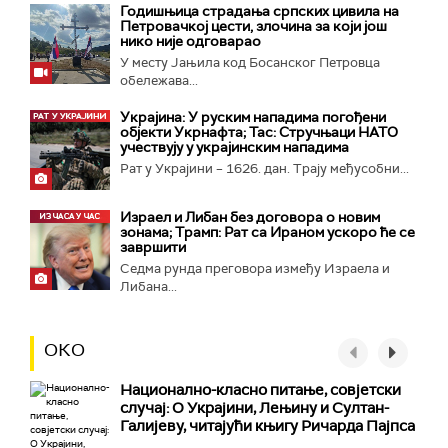
Годишњица страдања српских цивила на
Петровачкој цести, злочина за који још
нико није одговарао
У месту Јањила код Босанског Петровца
обележава...
Украјина: У руским нападима погођени
објекти Укрнафта; Тас: Стручњаци НАТО
учествују у украјинским нападима
Рат у Украјини – 1626. дан. Трају међусобни...
Израел и Либан без договора о новим
зонама; Трамп: Рат са Ираном ускоро ће се
завршити
Седма рунда преговора између Израела и
Либана...
ОКО
Национално-класнo питање, совјетски
случај: О Украјини, Лењину и Султан-
Галијеву, читајући књигу Ричарда Пајпса