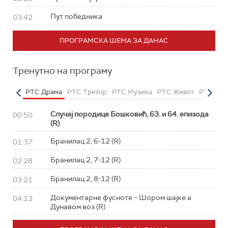
Пут победника
03:42
ПРОГРАМСКА ШЕМА ЗА ДАНАС
Тренутно на програму
етарац
РТС Драма
РТС Трезор
РТС Музика
РТС Живот
РТС Кла
Случај породице Бошковић, 63. и 64. епизода
00:50
(R)
Бранилац 2, 6-12 (R)
01:37
Бранилац 2, 7-12 (R)
02:28
Бранилац 2, 8-12 (R)
03:21
Документарне фусноте – Шором шајке а
04:13
Дунавом воз (R)