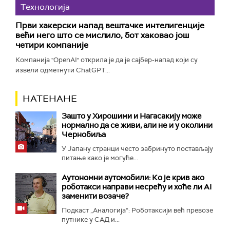
Технологијa
Први хакерски напад вештачке интелигенције
већи него што се мислило, бот хаковао још
четири компаније
Компанија "OpenAI" открила је да је сајбер-напад који су
извели одметнути ChatGPT...
НАТЕНАНЕ
Зашто у Хирошими и Нагасакију може
нормално да се живи, али не и у околини
Чернобиља
У Јапану странци често забринуто постављају
питање како је могуће...
Аутономни аутомобили: Ко је крив ако
роботакси направи несрећу и хоће ли AI
заменити возаче?
Подкаст „Аналогија“: Роботаксији већ превозе
путнике у САД и...