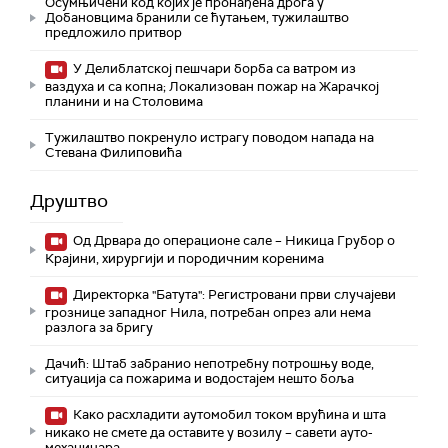
Осумњичени код којих је пронађена дрога у
Добановцима бранили се ћутањем, тужилаштво
предложило притвор
У Делиблатској пешчари борба са ватром из
ваздуха и са копна; Локализован пожар на Жарачкој
планини и на Столовима
Тужилаштво покренуло истрагу поводом напада на
Стевана Филиповића
Друштво
Од Дрвара до операционе сале – Никица Грубор о
Крајини, хирургији и породичним коренима
Директорка "Батута": Регистровани први случајеви
грознице западног Нила, потребан опрез али нема
разлога за бригу
Дачић: Штаб забранио непотребну потрошњу воде,
ситуација са пожарима и водостајем нешто боља
Како расхладити аутомобил током врућина и шта
никако не смете да оставите у возилу – савети ауто-
механичара