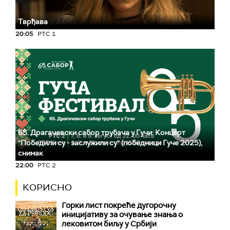
Тврђава
20:05
РТС 1
65. Драгачевски сабор трубача у Гучи: Концерт
"Победили су - заслужили су" (победници Гуче 2025),
снимак
22:00
РТС 2
КОРИСНО
Горки лист покреће дугорочну
иницијативу за очување знања о
лековитом биљу у Србији