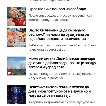
Орао Феликс поново на слободи!
После више од девет месеци проведених у
заточеништву, орао крсташ...
Зашто би чињеница да се рађамо
беспомоћни могла да буде једна од
највећих предности човечанства
Бебе живот започињу потпуно беспомоћне и
такве остају веома дуго...
Може ли дим из Делиблатске пешчаре
да стигне до Београда – зашто је ваздух
загађен и усред лета
Пожари попут оног у Делиблатској пешчари
могу значајно да утичу...
Вештачка интелигенција успела да
дизајнира потпуно нове вирусе који
могу да се размножавају
Амерички истраживачи су први пут успешно