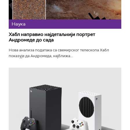
Наука
Хабл направио најдетаљнији портрет
Андромеде до сада
Нова анализа података са свемирског телескопа Хабл
показује да Андромеда, најближа...