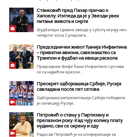
Станковић пред Пазар причао о
Хапоелу: Изгледа да је у Звезди увек
питање живота и смрти
Фудбалери Црвене звезде у суботу играју меч
четвртог кола Суперлиге...
Председнички живот Ђанија Инфантина
– приватни авиони, савезништво са
Трампом и фудбал на ивици раскола
Председник Фифе Ђани Инфантино суочава
се са највећом кризом...
Преокрет одбојкашица Србије, Русија
савладана после пет сетова
Одбојкашка репрезентација Србије победила
је селекцију Русије...
Петровић о стању у Партизану и
прелазном року: Кад чују колику плату
нудимо, сви се окрену и оду
Радосав Петровић је на конференцији за