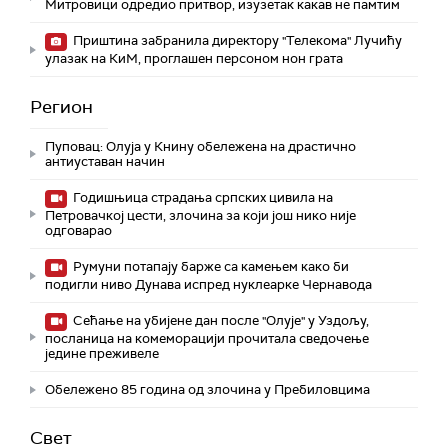
Митровици одредио притвор, изузетак какав не памтим
Приштина забранила директору "Телекома" Лучићу
улазак на КиМ, проглашен персоном нон грата
Регион
Пуповац: Олуја у Книну обележена на драстично
антиуставан начин
Годишњица страдања српских цивила на
Петровачкој цести, злочина за који још нико није
одговарао
Румуни потапају барже са камењем како би
подигли ниво Дунава испред нуклеарке Чернавода
Сећање на убијене дан после "Олује" у Уздољу,
посланица на комеморацији прочитала сведочење
једине преживеле
Обележено 85 година од злочина у Пребиловцима
Свет