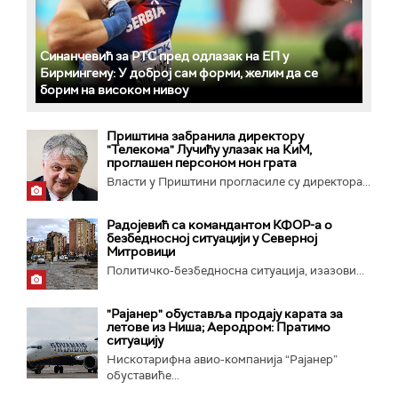
Синанчевић за РТС пред одлазак на ЕП у
Бирмингему: У доброј сам форми, желим да се
борим на високом нивоу
Приштина забранила директору
"Телекома" Лучићу улазак на КиМ,
проглашен персоном нон грата
Власти у Приштини прогласиле су директора...
Радојевић са командантом КФОР-а о
безбедносној ситуацији у Северној
Митровици
Политичко-безбедносна ситуација, изазови...
"Рајанер" обуставља продају карата за
летове из Ниша; Аеродром: Пратимо
ситуацију
Нискотарифна авио-компанија “Рајанер”
обуставиће...