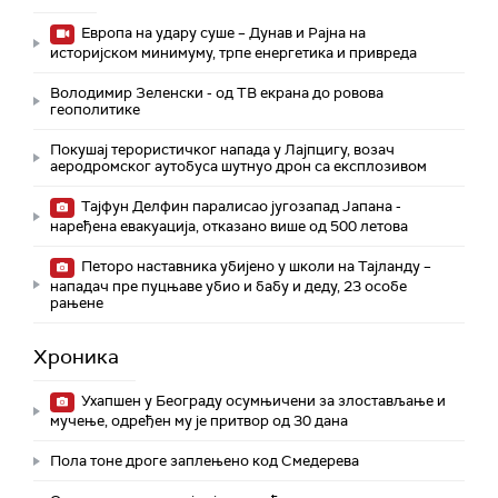
Европа на удару суше – Дунав и Рајна на
историјском минимуму, трпе енергетика и привреда
Володимир Зеленски - од ТВ екрана до ровова
геополитике
Покушај терористичког напада у Лајпцигу, возач
аеродромског аутобуса шутнуо дрон са експлозивом
Тајфун Делфин паралисао југозапад Јапана -
наређена евакуација, отказано више од 500 летова
Петоро наставника убијено у школи на Тајланду –
нападач пре пуцњаве убио и бабу и деду, 23 особе
рањене
Хроника
Ухапшен у Београду осумњичени за злостављање и
мучење, одређен му је притвор од 30 дана
Пола тоне дроге заплењено код Смедерева