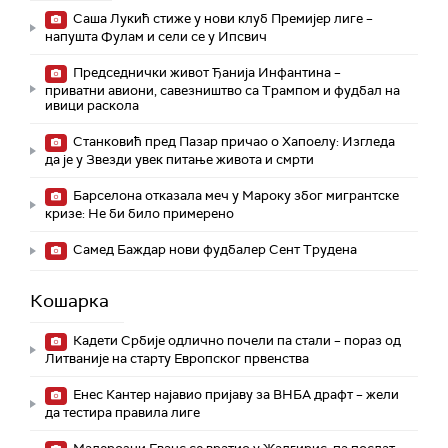
Саша Лукић стиже у нови клуб Премијер лиге –
напушта Фулам и сели се у Ипсвич
Председнички живот Ђанија Инфантина –
приватни авиони, савезништво са Трампом и фудбал на
ивици раскола
Станковић пред Пазар причао о Хапоелу: Изгледа
да је у Звезди увек питање живота и смрти
Барселона отказала меч у Мароку због мигрантске
кризе: Не би било примерено
Самед Баждар нови фудбалер Сент Трудена
Кошарка
Кадети Србије одлично почели па стали – пораз од
Литваније на старту Европског првенства
Енес Кантер најавио пријаву за ВНБА драфт – жели
да тестира правила лиге