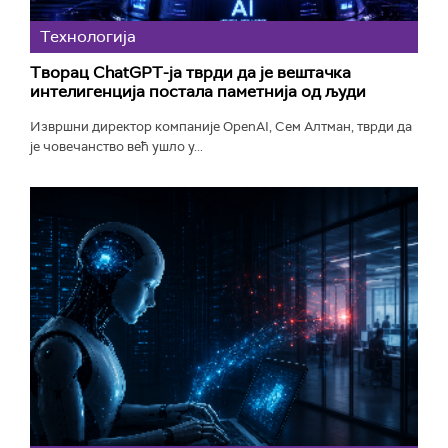
Технологијa
Творац ChatGPT-ја тврди да је вештачка
интелигенција постала паметнија од људи
Извршни директор компаније OpenAI, Сем Алтман, тврди да
је човечанство већ ушло у...