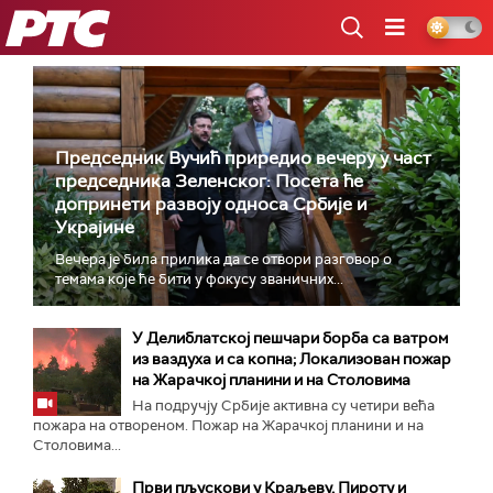
РТС
Председник Вучић приредио вечеру у част
председника Зеленског: Посета ће
допринети развоју односа Србије и
Украјине
Вечера је била прилика да се отвори разговор о
темама које ће бити у фокусу званичних...
У Делиблатској пешчари борба са ватром
из ваздуха и са копна; Локализован пожар
на Жарачкој планини и на Столовима
На подручју Србије активна су четири већа
пожара на отвореном. Пожар на Жарачкој планини и на
Столовима...
Први пљускови у Краљеву, Пироту и