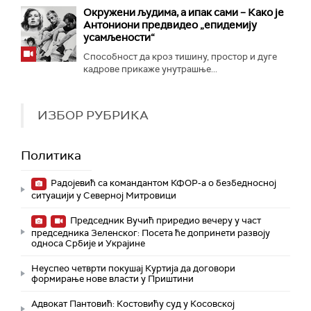
Окружени људима, а ипак сами – Како је
Антониони предвидео „епидемију
усамљености“
Способност да кроз тишину, простор и дуге
кадрове прикаже унутрашње...
ИЗБОР РУБРИКА
Политика
Радојевић са командантом КФОР-а о безбедносној
ситуацији у Северној Митровици
Председник Вучић приредио вечеру у част
председника Зеленског: Посета ће допринети развоју
односа Србије и Украјине
Неуспео четврти покушај Куртија да договори
формирање нове власти у Приштини
Адвокат Пантовић: Костовићу суд у Косовској