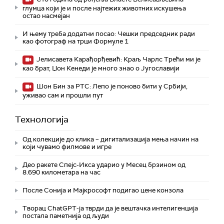
глумца који је и после најтежих животних искушења
остао насмејан
И њему треба додатни посао: Чешки председник ради
као фотограф на трци Формуле 1
Јелисавета Карађорђевић: Краљ Чарлс Трећи ми је
као брат, Џон Кенеди је много знао о Југославији
Шон Бин за РТС: Лепо је поново бити у Србији,
уживао сам и прошли пут
Технологијa
Од колекције до клика – дигитализација мења начин на
који чувамо филмове и игре
Део ракете Спејс-Икса ударио у Месец брзином од
8.690 километара на час
После Сонија и Мајкрософт подигао цене конзола
Творац ChatGPT-ја тврди да је вештачка интелигенција
постала паметнија од људи