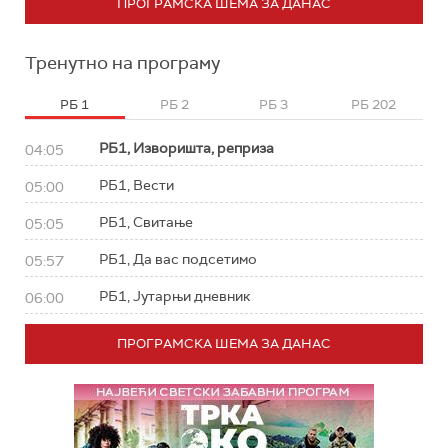
ПРОГРАМСКА ШЕМА ЗА ДАНАС
Тренутно на програму
РБ 1
РБ 2
РБ 3
РБ 202
РБ1, Изворишта, реприза
04:05
РБ1, Вести
05:00
РБ1, Свитање
05:05
РБ1, Да вас подсетимо
05:57
РБ1, Јутарњи дневник
06:00
ПРОГРАМСКА ШЕМА ЗА ДАНАС