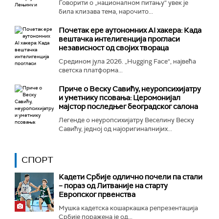
Говорити о „националном питању“ увек је
била клизава тема, нарочито...
Почетак ере аутономних AI хакера: Када
вештачка интелигенција прогласи
независност од својих твораца
Средином јула 2026. „Hugging Face“, највећа
светска платформа...
Приче о Веску Савићу, неуропсихијатру
и уметнику псовања: Церомонијал
мајстор последњег београдског салона
Легенде о неуропсихијатру Веселину Веску
Савићу, једној од најоригиналнијих...
СПОРТ
Кадети Србије одлично почели па стали
– пораз од Литваније на старту
Европског првенства
Мушка кадетска кошаркашка репрезентација
Србије поражена је од...