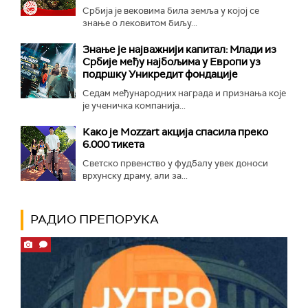
Србија је вековима била земља у којој се
знање о лековитом биљу...
Знање је најважнији капитал: Млади из
Србије међу најбољима у Европи уз
подршку Уникредит фондације
Седам међународних награда и признања које
је ученичка компанија...
Како је Mozzart акција спасила преко
6.000 тикета
Светско првенство у фудбалу увек доноси
врхунску драму, али за...
РАДИО ПРЕПОРУКА