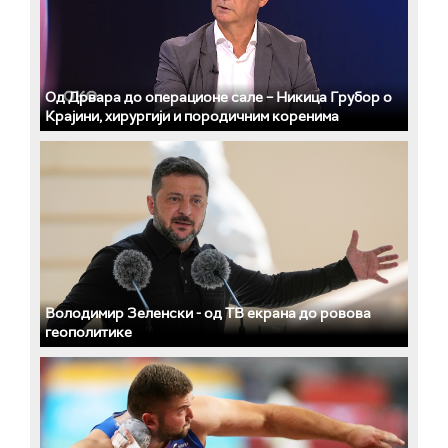
Од Дрвара до операционе сале – Никица Грубор о
Крајини, хирургији и породичним коренима
Володимир Зеленски - од ТВ екрана до ровова
геополитике