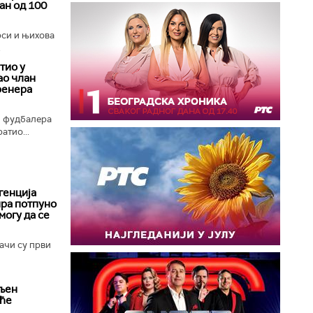
ран од 100
си и њихова
.
тио у
ао члан
ренера
 фудбалера
атио...
генција
ира потпуно
могу да се
ачи су први
вљен
иће