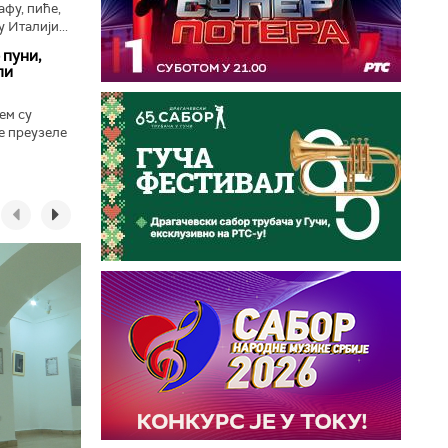
афу, пиће,
у Италији...
 пуни,
ли
ем су
е преузеле