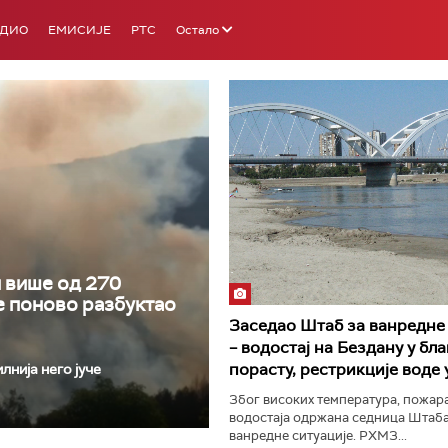
АДИО
ЕМИСИЈЕ
РТС
Остало
РТС 3
РТС С
и више од 270
е поново разбуктао
Заседао Штаб за ванредне 
– водостај на Бездану у бл
порасту, рестрикције воде
нија него јуче
Због високих температура, пожара
водостаја одржана седница Штаба
ванредне ситуације. РХМЗ...