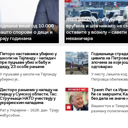
Како расхладити аутомоби
годишње више од 10.000
врућина и шта никако не с
Зашто спорови о деци и
оставите у возилу – савети
рају годинама
механичара
Петоро наставника убијено у
Годишњица страда
школи на Тајланду – нападач
цивила на Петрова
пре пуцњаве убио и бабу и
злочина за који јо
деду, 23 особе рањене
одговарао
У пуцњави у школи на Тајланду
У месту Јањила код
убијено је...
Петровца обележава.
Десторо рањених у нападу на
Трамп: Рат са Ира
пијацу у Сумској области; Тас:
ће се завршити; К
Стручњаци НАТО учествују у
без дела не значе
украјинским нападима
Вашингтон и Техера
Рат у Украјини – 1626. дан. Трају
размену политичких.
међусобни...