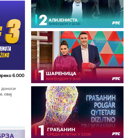
 преко 6.000
к доноси
, овај
zart
ла...