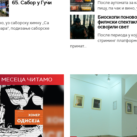
65. Сабор у Гучи
После аутомата за к
пицу, па чак и вино, 
Биоскопи поново
филмски спектак
, уз саборску химну „Са
освојили свет
ара“, подизање саборске
ање прангија крај споменика
После периода у кој
 је отворен 65. Драгачевски...
стриминг платформ
примат...
 МЕСЕЦА ЧИТАМО