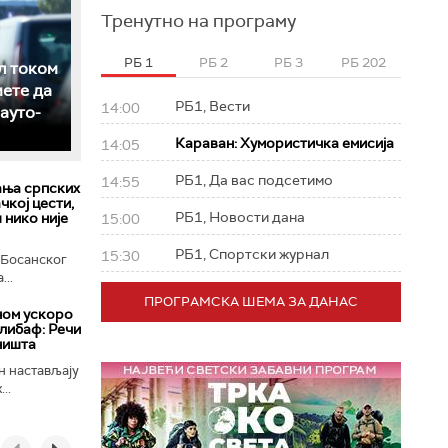
Тренутно на програму
РБ 1
РБ 2
РБ 3
РБ 202
л током
мете да
РБ1, Вести
14:00
 ауто-
Караван: Хумористичка емисија
14:05
РБ1, Да вас подсетимо
14:55
ња српских
чкој цести,
РБ1, Новости дана
ш нико није
15:00
РБ1, Спортски журнал
15:30
 Босанског
..
ПРОГРАМСКА ШЕМА ЗА ДАНАС
ном ускоро
алибаф: Речи
 ништа
н настављају
..