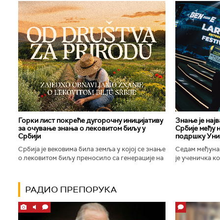
Горки лист покреће дугорочну иницијативу
Знање је нај
за очување знања о лековитом биљу у
Србије међу 
Србији
подршку Уни
Србија је вековима била земља у којој се знање
Седам међуна
о лековитом биљу преносило са генерације на
је ученичка к
генерацију. Људи су познавали биљке које
Техничке школ
расту око њих, знали...
Новог Сада осв
РАДИО ПРЕПОРУКА