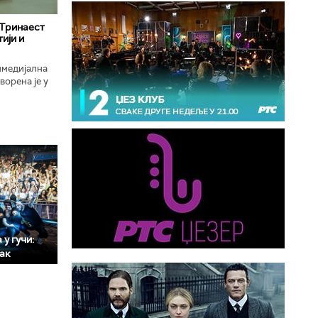
 Тринаест
ији и
имедијална
ворена је у
ојекат
у гучи:
мак