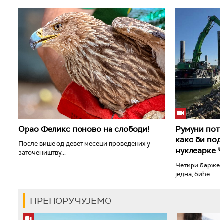
Орао Феликс поново на слободи!
Румуни пот
како би по
После више од девет месеци проведених у
нуклеарке
заточеништву...
Четири барже 
једна, биће...
ПРЕПОРУЧУЈЕМО