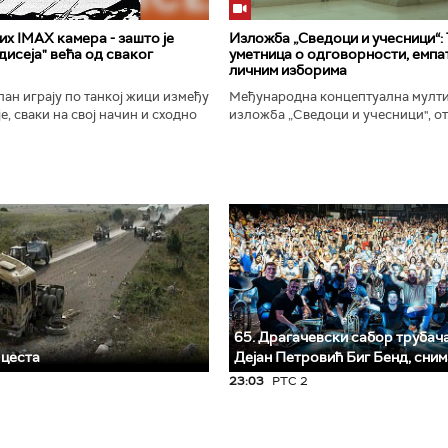
х IMAX камера - зашто је
Изложба „Сведоци и учесници“:
исеја" већа од сваког
уметница о одговорности, емпат
личним изборима
ан играју по танкој жици између
Међународна концептуална мулт
е, сваки на свој начин и сходно
изложба „Сведоци и учесници", от
ена. Овај други је направио
Галерији Сингидунум. Ауторски пр
сле...
уметнице Душе Вуковић, бави...
65. Драгачевски сабор трубача 
 цеста
Дејан Петровић Биг Бeнд, сни
23:03
РТС 2