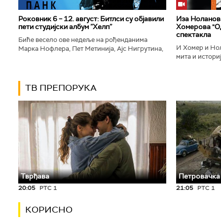
Роковник 6 – 12. август: Битлси су објавили
Иза Ноланови
пети студијски албум ”Хелп”
Хомерова "Од
спектакла
Биће весело ове недеље на рођенданима
И Хомер и Нол
Марка Нофлера, Пет Метинија, Ајс Нигрутина,
мита и историј
Брус Дикинсона, Ејџа, Марка Настића, Николе
духу свог врем
Вранковића и Јана Андерсона...
филм који је по
ТВ ПРЕПОРУКА
Тврђава
Петровачка
20:05
РТС 1
21:05
РТС 1
КОРИСНО