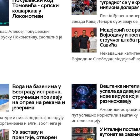
Покушевски код
"уградио" се у ек
јући и целу...
Томовића - српски
милиона долара?
кошаркаш у
Локомотиви
Лос Анђелес клипер
звезда Кавај Ленард суочавају се..
Медојевић се вра
каш Алексеј Покушевски
Војводину и пост
а руску Локомотиву, саопштио је
стручног штаба т
одара...
Савића
Некадашњи капитен
Војводине Слободан Медојевић вр
Вода на базенима у
Вештачка интели
успела да дизајн
Београду исправна,
нове вирусе који 
стручњаци позивају
размножавају
на опрез на рекама и
језерима
Амерички истражив
пут успешно користили вештачку
атуре и низак водостај погодују
интелигенцију...
организама и алги, због чега је
овна контрола квалитета воде
У Италији поста
Уз заставу и
аутомат за ражњ
. Најновије...
прангије, отворен