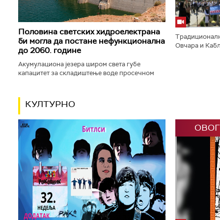
Половина светских хидроелектрана
Традиционално
би могла да постане нефункционална
Овчара и Кабл
до 2060. године
заставе и пуц
трубачу у Гучи
Акумулациона језера широм света губе
капацитет за складиштење воде просечном
стопом од 7,3 одсто по деценији, при чему су
несразмерно погођене мање акумулације...
КУЛТУРНО
ОВОГ