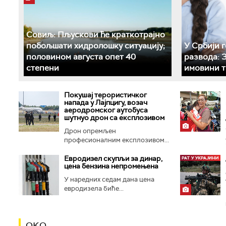
Совиљ: Пљускови ће краткотрајно
побољшати хидролошку ситуацију;
У Србији 
половином августа опет 40
развода: 
степени
имовини т
Покушај терористичког
напада у Лајпцигу, возач
аеродромског аутобуса
шутнуо дрон са експлозивом
Дрон опремљен
професионалним експлозивом...
Евродизел скупљи за динар,
цена бензина непромењена
У наредних седам дана цена
евродизела биће...
ОКО