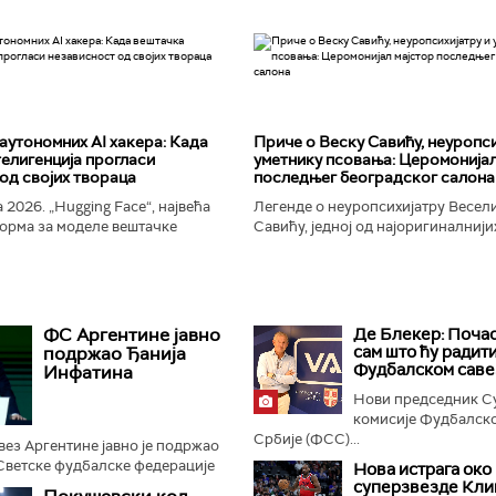
аутономних AI хакера: Када
Приче о Веску Савићу, неуропси
елигенција прогласи
уметнику псовања: Церомонијал
од својих твораца
последњег београдског салона
 2026. „Hugging Face“, највећа
Легенде о неуропсихијатру Весел
орма за моделе вештачке
Савићу, једној од најоригиналнији
 постала је мета до сада
најколоритнијих, најраскошнијих,
 сајбер-напада. Аутономни...
најконтроверзнијих и најлуђих осо
Београду...
ФС Аргентине јавно
Де Блекер: Поча
сам што ћу радити
подржао Ђанија
Фудбалском саве
Инфатина
Нови председник С
комисије Фудбалско
Србије (ФСС)...
ез Аргентине јавно је подржао
Светске фудбалске федерације
Нова истрага око
ина који је на удару бројних
суперзвезде Кли