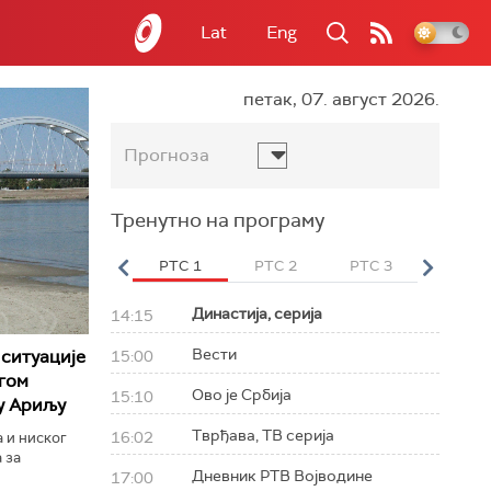
Lat
Eng
петак, 07. август 2026.
Прогноза
Тренутно на програму
вет
РТС HD
РТС 1
РТС 2
РТС 3
РТС Св
Династија, серија
14:15
Вести
ситуације
15:00
агом
Ово је Србија
15:10
 у Ариљу
Тврђава, ТВ серија
16:02
 и ниског
 за
Дневник РТВ Војводине
17:00