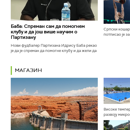
савеза, укључу
Баба: Спреман сам да помогнем
Српски кошар
клубу и да још више научим о
потписао је з
Партизану
клуб из Красн
Нови фудбалер Партизана Идрису Баба рекао
је да је спреман да помогне клубу и да жели да
у наредном периоду научи што више о црно-
белима...
МАГАЗИН
Високе темпер
развоју микро
неопходна ред
на купалиштима