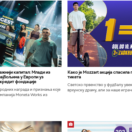
важнији капитал: Млади из
Како је Mozzart акција спасила
најбољима у Европи уз
тикета
кредит фондације
Светско првенство у фудбалу уве
родних награда и признања које
врхунску драму, али за наше играче
омпанија Moneta Works из
шампионат остаће упамћен по Moz
е "Милева Марић Ајнштајн" из
промоцији која је потпуно промени
ојила на највећем...