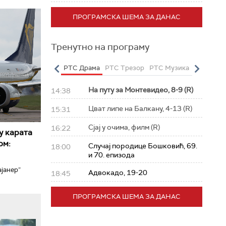
ПРОГРАМСКА ШЕМА ЗА ДАНАС
Тренутно на програму
о
РТС Полетарац
РТС Драма
РТС Трезор
РТС Музика
РТС Жив
На путу за Монтевидео, 8-9 (R)
14:38
Цват липе на Балкану, 4-13 (R)
15:31
Сјај у очима, филм (R)
16:22
у карата
ом:
Случај породице Бошковић, 69.
18:00
и 70. епизода
јанер”
Адвокадо, 19-20
18:45
ПРОГРАМСКА ШЕМА ЗА ДАНАС