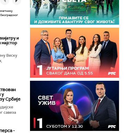
хијатру и
 мајстор
ину Веску
х,
ба у
ствован
 у
зу Србије
удијске
г савеза
перса -