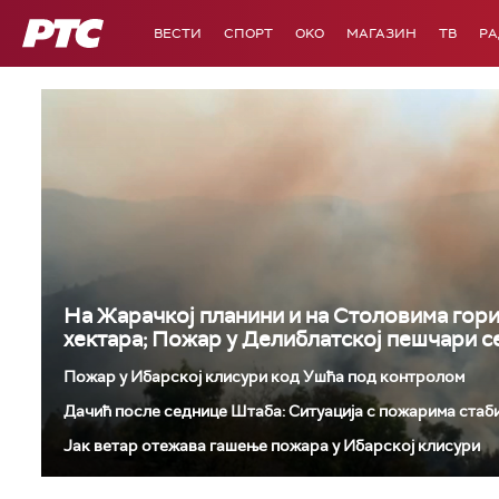
РТС
ВЕСТИ
СПОРТ
OKO
МАГАЗИН
ТВ
Р
На Жарачкој планини и на Столовима гор
хектара; Пожар у Делиблатској пешчари с
Пожар у Ибарској клисури код Ушћа под контролом
Дачић после седнице Штаба: Ситуација с пожарима стабил
Јак ветар отежава гашење пожара у Ибарској клисури