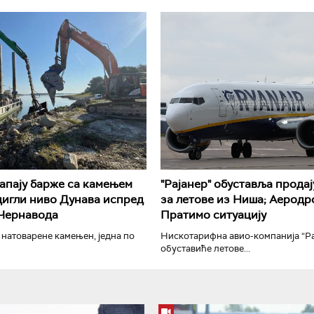
РТС Класика
РТС Кол
апају барже са камењем
"Рајанер" обуставља продај
дигли ниво Дунава испред
за летове из Ниша; Аеродр
 Чернавода
Пратимо ситуацију
натоварене камењен, једна по
Нискотарифна авио-компанија “Ра
обуставиће летове...