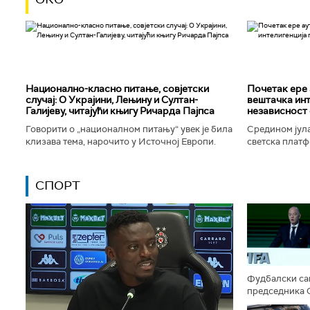
Национално-класнo питање, совјетски
Почетак ере 
случај: О Украјини, Лењину и Султан-
вештачка инт
Галијеву, читајући књигу Ричарда Пајпса
независност 
Говорити о „националном питању“ увек је била
Средином јула
клизава тема, нарочито у Источној Европи.
светска платф
Ипак, нисам могао да одолим искушењу да се
интелигенције,
вратим књизи Ричарда...
незабележеног
СПОРТ
Фудбалски сав
председника 
Ђанија Инфант