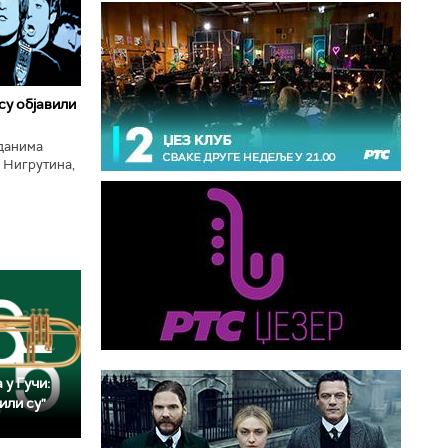
 су објавили
нданима
 Нигрутина,
тића, Николе
 у Гучи:
или су"