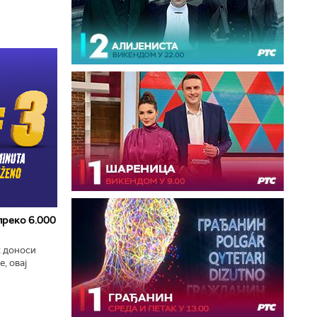
 преко 6.000
к доноси
, овај
zart
ла...