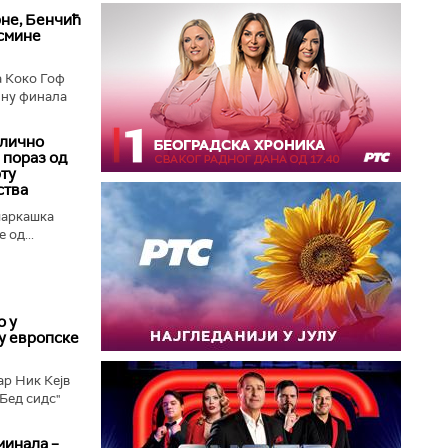
рне, Бенчић
осмине
а Коко Гоф
ину финала
длично
 пораз од
рту
ства
шаркашка
 од...
о у
у европске
ар Ник Кејв
„Бед сидс"
минала –