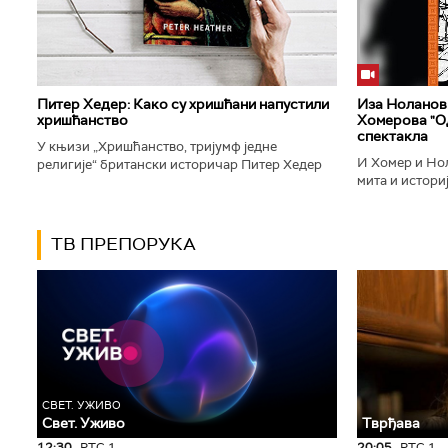
Питер Хедер: Како су хришћани напустили
Иза Ноланови
хришћанство
Хомерова "Од
спектакла
У књизи „Хришћанство, тријумф једне
И Хомер и Нол
религије“ британски историчар Питер Хедер
мита и историј
описује трансформацију хришћанства од
духу свог врем
блискоисточног култа до масовне религије...
филм који је по
ТВ ПРЕПОРУКА
СВЕТ. УЖИВО
Свет. Уживо
Тврђава
12:30
РТС 1
20:05
РТС 1