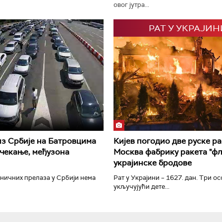
овог јутра...
РАТ У УКРАЈИН
РТС Класика
РТС Кол
из Србије на Батровцима
Кијев погодио две руске р
чекање, међузона
Москва фабрику ракета "фл
украјинске бродове
ничних прелаза у Србији нема
Рат у Украјини – 1627. дан. Три ос
укључујући дете...