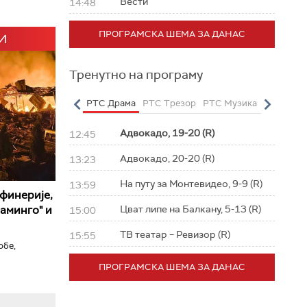
Вести
14:48
ПРОГРАМСКА ШЕМА ЗА ДАНАС
И
Тренутно на програму
о
РТС Полетарац
РТС Драма
РТС Трезор
РТС Музика
РТС Жив
Адвокадо, 19-20 (R)
12:45
Адвокадо, 20-20 (R)
13:23
На путу за Монтевидео, 9-9 (R)
13:59
афинерије,
аминго" и
Цват липе на Балкану, 5-13 (R)
15:00
ТВ театар – Ревизор (R)
15:55
обе,
ПРОГРАМСКА ШЕМА ЗА ДАНАС