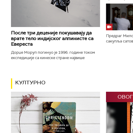
варошицу – и 
фајронта. Оно 
После три деценије покушавају да
Предраг Мило
врате тело индијског алпинисте са
сакупља сатове
Евереста
више десетина
џепних сатова. 
Дорџе Моруп погинуо је 1996. године током
експедиције са кинеске стране највише
планине света. Његово тело, које се већ 30
година налази на око 8.500 метара...
КУЛТУРНО
ОВОГ