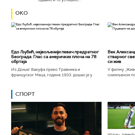
ОКО
Едо Љубић, највољенији певач предратног
Век Алексан
Београда: Глас са америчких плоча на 78
стварног све
обртаја
си жив
Из Доњег Вакуфа преко Травника и
У филму „Живо
француског Меца, године 1933. дошао је у
снимљеном по
Београд и убрзо постао велика престоничка
Александра Т
музичка звезда. Певао је у најбољим...
којег игра Дра
СПОРТ
Играч Јувенту