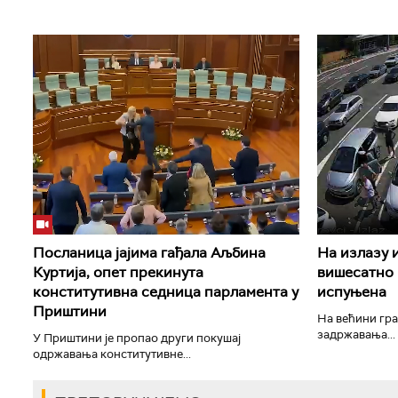
Посланица јајима гађала Аљбина
На излазу 
Куртија, опет прекинута
вишесатно 
конститутивна седница парламента у
испуњена
Приштини
На већини гра
задржавања...
У Приштини је пропао други покушај
одржавања конститутивне...