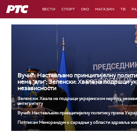
РТС
ВЕСТИ
СПОРТ
OKO
МАГАЗИН
ТВ
Р
Вучић: Настављамо принципијелну полити
нема "али"; Зеленски: Хвала на подршци у
независности
Зеленски: Хвала на подршци украјинском народу, незав
интегритету
Вучић: Настављамо принципијелну политику према Украји
Потписан Меморандум о сарадњи у области здравља жи