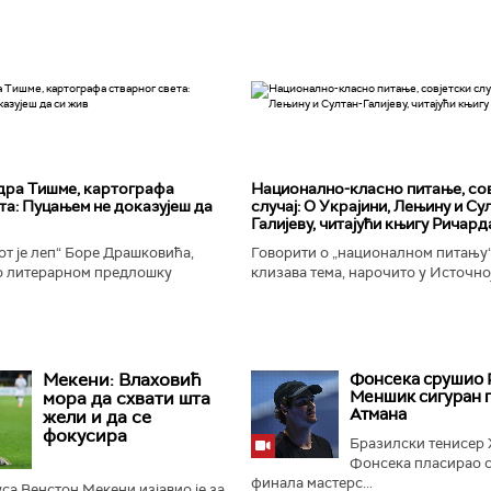
дра Тишме, картографа
Национално-класнo питање, со
та: Пуцањем не доказујеш да
случај: О Украјини, Лењину и Су
Галијеву, читајући књигу Ричард
т је леп“ Боре Драшковића,
Говорити о „националном питању“ 
 литерарном предлошку
клизава тема, нарочито у Источно
ишме, окорели криминалац Гара,
Ипак, нисам могао да одолим иск
ган Николић, каже...
вратим књизи Ричарда...
Мекени: Влаховић
Фонсека срушио 
Меншик сигуран 
мора да схвати шта
Атмана
жели и да се
фокусира
Бразилски тенисер
Фонсека пласирао с
финала мастерс...
са Венстон Мекени изјавио је за