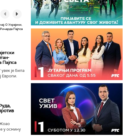
вјетски
лтан-
а Пајпса
увек је била
ј Европи.
ушењу да се
Руда,
против
 Жоао
е у осмину