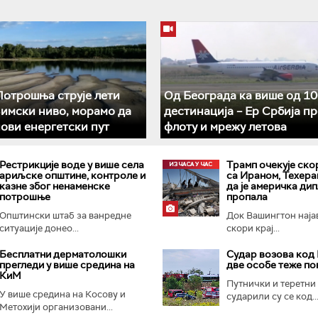
отрошња струје лети
Од Београда ка више од 10
зимски ниво, морамо да
дестинација – Ер Србија п
ови енергетски пут
флоту и мрежу летова
Рестрикције воде у више села
Трамп очекује ско
ариљске општине, контроле и
са Ираном, Техера
казне због ненаменске
да је америчка ди
потрошње
пропала
Општински штаб за ванредне
Док Вашингтон наја
ситуације донео...
скори крај...
Бесплатни дерматолошки
Судар возова код 
прегледи у више средина на
две особе теже п
КиМ
Путнички и теретни
У више средина на Косову и
сударили су се код..
Метохији организовани...