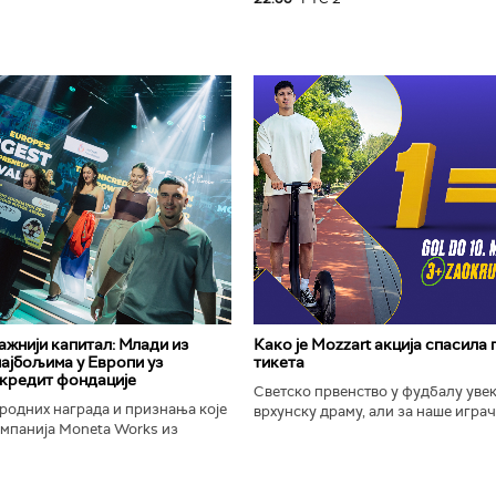
важнији капитал: Млади из
Како је Mozzart акција спасила
најбољима у Европи уз
тикета
кредит фондације
Светско првенство у фудбалу уве
родних награда и признања које
врхунску драму, али за наше играче
омпанија Moneta Works из
шампионат остаће упамћен по Moz
е "Милева Марић Ајнштајн" из
промоцији која је потпуно промени
ојила на највећем...