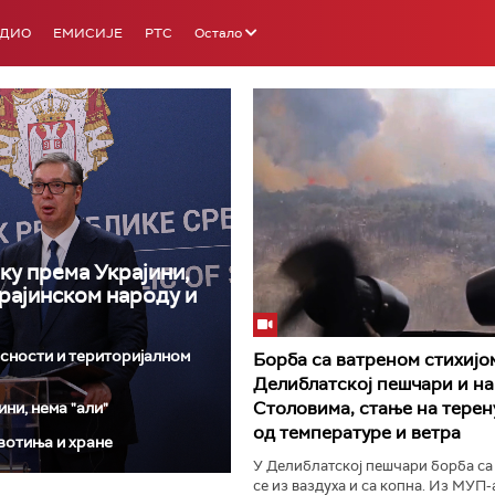
АДИО
ЕМИСИЈЕ
РТС
Остало
ку према Украјини,
РТС 3
РТС С
крајинском народу и
исности и територијалном
Борба са ватреном стихијо
Делиблатској пешчари и на
Столовима, стање на терен
ни, нема "али"
од температуре и ветра
вотиња и хране
У Делиблатској пешчари борба са
се из ваздуха и са копна. Из МУП-а