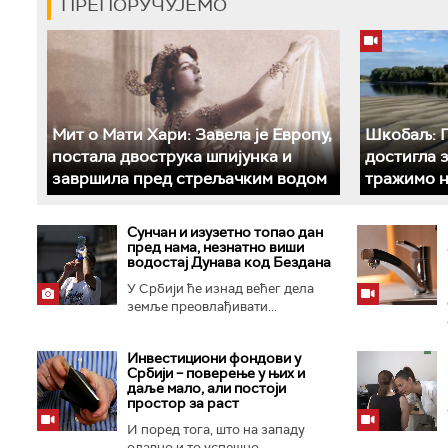
ПРЕПОРУЧУЈЕМО
Мит о Мати Хари: Завела је Европу,
Шкобаљ: П
постала двострука шпијунка и
достигла 
завршила пред стрељачким водом
тражимо н
Сунчан и изузетно топао дан
пред нама, незнатно виши
водостај Дунава код Бездана
У Србији ће изнад већег дела
земље преовлађивати...
Инвестициони фондови у
Србији – поверење у њих и
даље мало, али постоји
простор за раст
И поред тога, што на западу
одавно и то успешно...