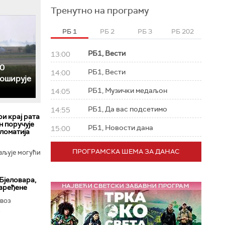
Тренутно на програму
РБ 1
РБ 2
РБ 3
РБ 202
РБ1, Вести
13:00
0
РБ1, Вести
14:00
роширује
РБ1, Музички медаљон
14:05
РБ1, Да вас подсетимо
14:55
ри крај рата
н поручује
РБ1, Новости дана
15:00
пломатија
ПРОГРАМСКА ШЕМА ЗА ДАНАС
вљује могући
Бјеловара,
овређене
 воз
.