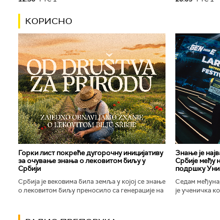
КОРИСНО
Горки лист покреће дугорочну иницијативу
Знање је нај
за очување знања о лековитом биљу у
Србије међу 
Србији
подршку Уни
Србија је вековима била земља у којој се знање
Седам међуна
о лековитом биљу преносило са генерације на
је ученичка к
генерацију. Људи су познавали биљке које
Техничке школ
расту око њих, знали...
Новог Сада осв