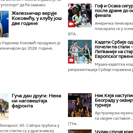
Тутоспорт" да ће свакако
Гоф и Осака сигу
ану Влаховићу на било којој
после драме до 
Железничар верује
финала
де донео о наставку...
Коковићу, у клубу још
две године
Америчка тенисерк
пласирала се у осм
ВTA...
Кадети Србије о
р Радомир Коковић продужио је
почели па стали –
езничаром до 2028. године,
Литваније на ста
уб из Панчева...
Европског првен
Мушка кадетска ко
репрезентација Србије поражена је
Гуча дан други: Нема
Ник Кејв наступи
Београду у оквир
ни наговештаја
турнеје
фајронта
Аустралијски музич
са својим саставом 
(The...
убиларног, 65. Сабора трубача у
ости стигли су у драгачевску
Чудан случај кри