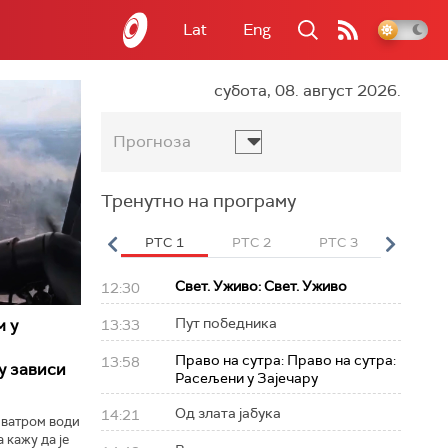
Lat
Eng
субота, 08. август 2026.
Прогноза
Тренутно на програму
вет
РТС HD
РТС 1
РТС 2
РТС 3
РТС Св
Свет. Уживо: Свет. Уживо
12:30
Пут победника
м у
13:33
Право на сутра: Право на сутра:
13:58
у зависи
Расељени у Зајечару
Од злата јабука
14:21
 ватром води
 кажу да је