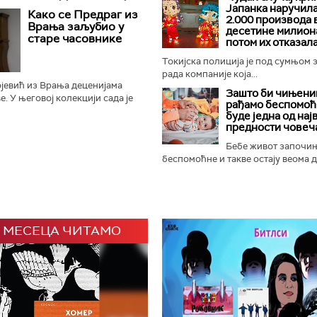
сабораши се готово без
Јапанка наручил
Како се Предраг из
2.000 производа 
што је најважније...
Врања заљубио у
десетине милиона
старе часовнике
потом их отказал
Токијска полиција је под сумњом 
рада компаније која...
јевић из Врања деценијама
Зашто би чињениц
. У његовој колекцији сада је
рађамо беспомоћ
 зидних, подних, каминских,
буде једна од нај
Најстарији је...
предности човеч
Бебе живот започи
беспомоћне и такве остају веома ду
 МЕСЕЦА ЧИТАМО