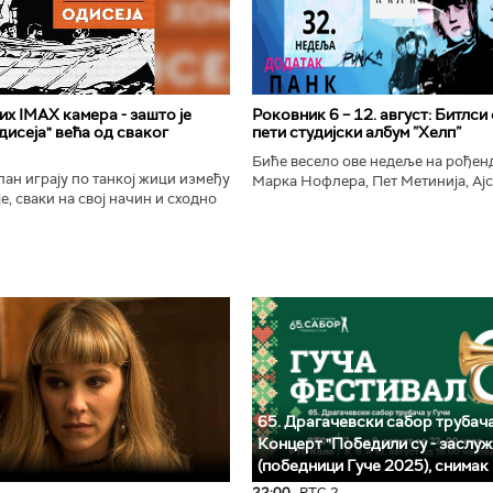
х IMAX камера - зашто је
Роковник 6 – 12. август: Битлси
исеја" већа од сваког
пети студијски албум ”Хелп”
Биће весело ове недеље на рође
ан играју по танкој жици између
Марка Нофлера, Пет Метинија, Ајс
е, сваки на свој начин и сходно
Брус Дикинсона, Ејџа, Марка Нас
ена. Овај други је направио
Вранковића и Јана Андерсона...
сле...
65. Драгачевски сабор трубача
Концерт "Победили су - заслуж
(победници Гуче 2025), снимак
22:00
РТС 2