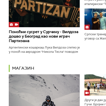
италијански "
честитати Душ
одлуци коју бу
Поноћни сусрет у Сурчину - Вилдоза
Српски трене
дошао у Београд као нови играч
уговор са Жел
Партизана
саопштио је кл
Аргентински кошаркаш Лука Вилдоза слетео је
у поноћ на аеродром "Никола Тесла" поводом
званичног потписа за Партизан...
МАГАЗИН
Други је дан ј
Гучи. Бројни г