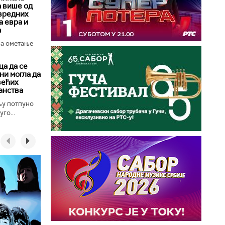
а више од
вредних
 евра и
а
за ометање
а да се
ни могла да
већих
анства
њу потпуно
го...