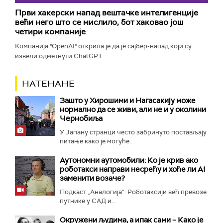
Први хакерски напад вештачке интелигенције
већи него што се мислило, бот хаковао још
четири компаније
Компанија "OpenAI" открила је да је сајбер-напад који су
извели одметнути ChatGPT...
НАТЕНАНЕ
Зашто у Хирошими и Нагасакију може
нормално да се живи, али не и у околини
Чернобиља
У Јапану странци често забринуто постављају
питање како је могуће...
Аутономни аутомобили: Ко је крив ако
роботакси направи несрећу и хоће ли AI
заменити возаче?
Подкаст „Аналогија“: Роботаксији већ превозе
путнике у САД и...
Окружени људима, а ипак сами – Како је