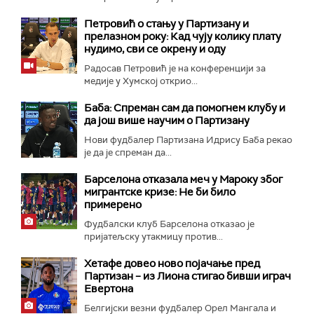
Петровић о стању у Партизану и
прелазном року: Кад чују колику плату
нудимо, сви се окрену и оду
Радосав Петровић је на конференцији за
медије у Хумској открио...
Баба: Спреман сам да помогнем клубу и
да још више научим о Партизану
Нови фудбалер Партизана Идрису Баба рекао
је да је спреман да...
Барселона отказала меч у Мароку због
мигрантске кризе: Не би било
примерено
Фудбалски клуб Барселона отказао је
пријатељску утакмицу против...
Хетафе довео ново појачање пред
Партизан – из Лиона стигао бивши играч
Евертона
Белгијски везни фудбалер Орел Мангала и