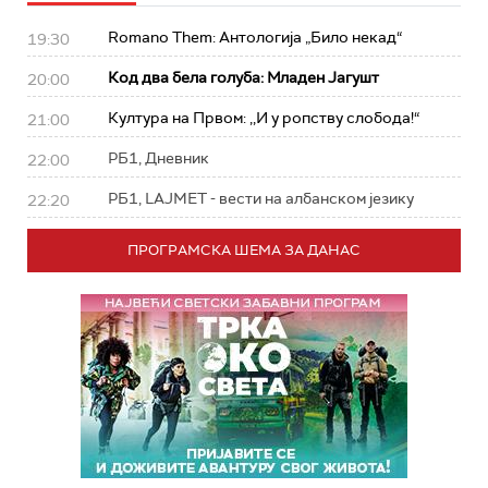
Romano Them: Антологија „Било некад“
19:30
Код два бела голуба: Младен Јагушт
20:00
Култура на Првом: ,,И у ропству слобода!“
21:00
РБ1, Дневник
22:00
РБ1, LAJMET - вести на албанском језику
22:20
ПРОГРАМСКА ШЕМА ЗА ДАНАС