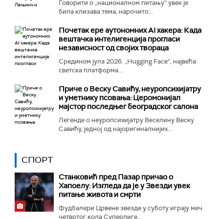
Говорити о „националном питању“ увек је
била клизава тема, нарочито...
Почетак ере аутономних AI хакера: Када
вештачка интелигенција прогласи
независност од својих твораца
Средином јула 2026. „Hugging Face“, највећа
светска платформа...
Приче о Веску Савићу, неуропсихијатру
и уметнику псовања: Церомонијал
мајстор последњег београдског салона
Легенде о неуропсихијатру Веселину Веску
Савићу, једној од најоригиналнијих...
СПОРТ
Станковић пред Пазар причао о
Хапоелу: Изгледа да је у Звезди увек
питање живота и смрти
Фудбалери Црвене звезде у суботу играју меч
четвртог кола Суперлиге...