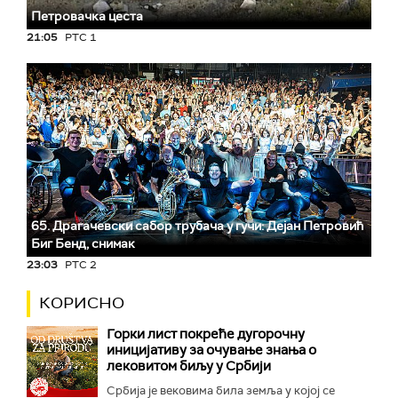
Петровачка цеста
21:05
РТС 1
65. Драгачевски сабор трубача у гучи: Дејан Петровић
Биг Бeнд, снимак
23:03
РТС 2
КОРИСНО
Горки лист покреће дугорочну
иницијативу за очување знања о
лековитом биљу у Србији
Србија је вековима била земља у којој се