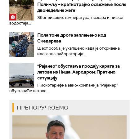
Полимљу – краткотрајно освежење после
двонедељне жеге
Због високих температура, пожара и ниског
водостаја...
Пола тоне дроге заплењено код
Смедерева
Шест особа је ухапшено када је откривена
илегална лабораторија...
"Рајанер" обуставља продају карата за
летове из Ниша; Аеродром: Пратимо
ситуацију
Нискотарифна авио-компанија “Рајанер”
обуставиће летове...
ПРЕПОРУЧУЈЕМО