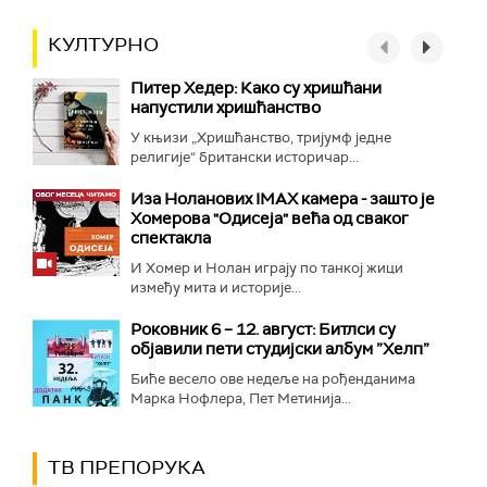
КУЛТУРНО
Питер Хедер: Како су хришћани
напустили хришћанство
У књизи „Хришћанство, тријумф једне
религије“ британски историчар...
Иза Ноланових IMAX камера - зашто је
Хомерова "Одисеја" већа од сваког
спектакла
И Хомер и Нолан играју по танкој жици
између мита и историје...
Роковник 6 – 12. август: Битлси су
објавили пети студијски албум ”Хелп”
Биће весело ове недеље на рођенданима
Марка Нофлера, Пет Метинија...
ТВ ПРЕПОРУКА