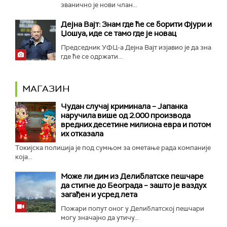
званично је нови члан...
Дејна Вајт: Знам где ће се борити Фјури и
Џошуа, иде се тамо где је новац
Председник УФЦ-а Дејна Вајт изјавио је да зна
где ће се одржати...
МАГАЗИН
Чудан случај криминала – Јапанка
наручила више од 2.000 производа
вредних десетине милиона евра и потом
их отказала
Токијска полиција је под сумњом за ометање рада компаније
која...
Може ли дим из Делиблатске пешчаре
да стигне до Београда – зашто је ваздух
загађен и усред лета
Пожари попут оног у Делиблатској пешчари
могу значајно да утичу...