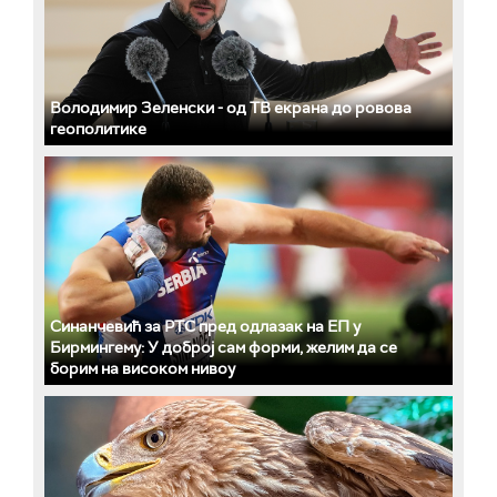
Володимир Зеленски - од ТВ екрана до ровова
геополитике
Синанчевић за РТС пред одлазак на ЕП у
Бирмингему: У доброј сам форми, желим да се
борим на високом нивоу