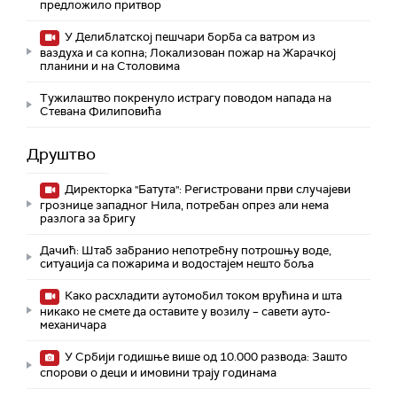
предложило притвор
У Делиблатској пешчари борба са ватром из
ваздуха и са копна; Локализован пожар на Жарачкој
планини и на Столовима
Тужилаштво покренуло истрагу поводом напада на
Стевана Филиповића
Друштво
Директорка "Батута": Регистровани први случајеви
грознице западног Нила, потребан опрез али нема
разлога за бригу
Дачић: Штаб забранио непотребну потрошњу воде,
ситуација са пожарима и водостајем нешто боља
Како расхладити аутомобил током врућина и шта
никако не смете да оставите у возилу – савети ауто-
механичара
У Србији годишње више од 10.000 развода: Зашто
спорови о деци и имовини трају годинама