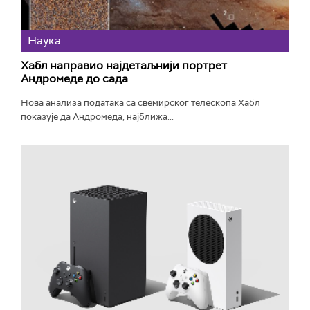
Наука
Хабл направио најдетаљнији портрет
Андромеде до сада
Нова анализа података са свемирског телескопа Хабл
показује да Андромеда, најближа...