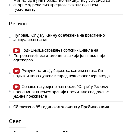
Министар Вујић прихватио иницијативу за брисање
спорне одредбе из предлога закона o јавном
тужилаштву
Регион
Пуповац: Олуја у Книну обележена на драстично
антиуставан начин
Годишњица страдања српских цивила на
Петровачкој цести, злочина за који још нико није
одговарао
Румуни потапају барже са камењем како би
подигли ниво Дунава испред нуклеарке Чернавода
Сећање на убијене дан после "Олује" у Уздољу,
посланица на комеморацији прочитала сведочење
једине преживеле
Обележено 85 година од злочина у Пребиловцима
Свет