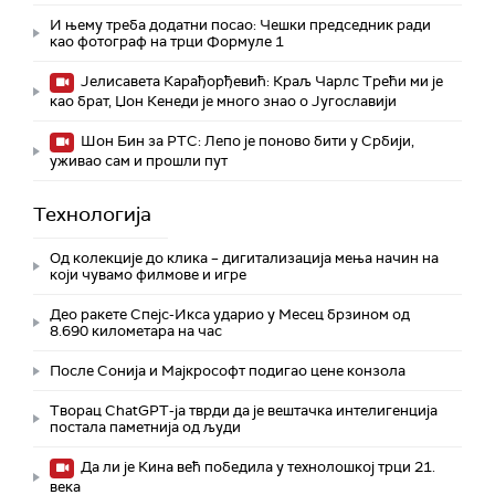
И њему треба додатни посао: Чешки председник ради
као фотограф на трци Формуле 1
Јелисавета Карађорђевић: Краљ Чарлс Трећи ми је
као брат, Џон Кенеди је много знао о Југославији
Шон Бин за РТС: Лепо је поново бити у Србији,
уживао сам и прошли пут
Технологијa
Од колекције до клика – дигитализација мења начин на
који чувамо филмове и игре
Део ракете Спејс-Икса ударио у Месец брзином од
8.690 километара на час
После Сонија и Мајкрософт подигао цене конзола
Творац ChatGPT-ја тврди да је вештачка интелигенција
постала паметнија од људи
Да ли је Кина већ победила у технолошкој трци 21.
века