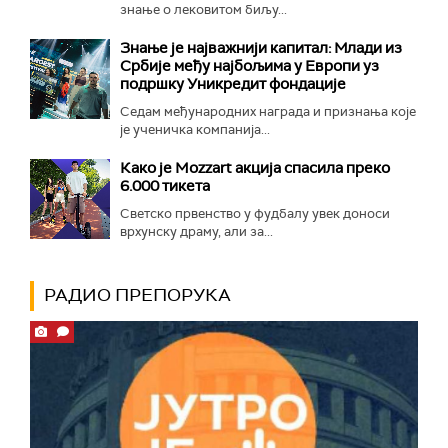
знање о лековитом биљу...
Знање је најважнији капитал: Млади из
Србије међу најбољима у Европи уз
подршку Уникредит фондације
Седам међународних награда и признања које
је ученичка компанија...
Како је Mozzart акција спасила преко
6.000 тикета
Светско првенство у фудбалу увек доноси
врхунску драму, али за...
РАДИО ПРЕПОРУКА