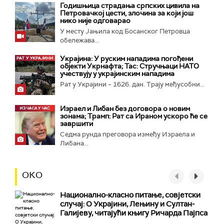
Годишњица страдања српских цивила на
Петровачкој цести, злочина за који још
нико није одговарао
У месту Јањила код Босанског Петровца
обележава...
Украјина: У руским нападима погођени
објекти Укрнафта; Тас: Стручњаци НАТО
учествују у украјинским нападима
Рат у Украјини – 1626. дан. Трају међусобни...
Израел и Либан без договора о новим
зонама; Трамп: Рат са Ираном ускоро ће се
завршити
Седма рунда преговора између Израела и
Либана...
ОКО
Национално-класнo питање, совјетски
случај: О Украјини, Лењину и Султан-
Галијеву, читајући књигу Ричарда Пајпса