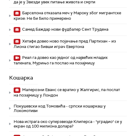
да је у Звезди увек питање живота и смрти
Барселона отказала меч у Мароку због мигрантске
кризе: Не би било примерено
Самед Баждар нови фудбалер Сент Трудена
Хетафе довео ново појачање пред Партизан – из
Лиона стигао бивши играч Евертона
Реал га довео као једног од највећих младих
талената, Мурињо га послао на позајмицу
Кошарка
Малерозни Еванс се вратио у Жалгирис, па послат
на позајмицу у Лондон
Покушевски код Томовића - српски кошаркаш у
Локомотиви
Нова истрага око суперзвезде Клиперса - "уградио" се у
екран од 100 милиона долара?