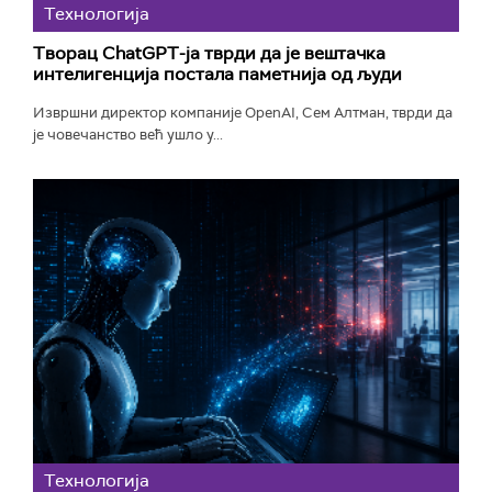
Технологијa
Творац ChatGPT-ја тврди да је вештачка
интелигенција постала паметнија од људи
Извршни директор компаније OpenAI, Сем Алтман, тврди да
је човечанство већ ушло у...
Технологијa