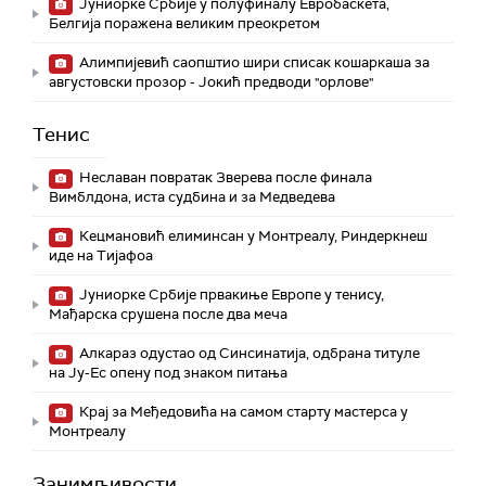
Јуниорке Србије у полуфиналу Евробаскета,
Белгија поражена великим преокретом
Алимпијевић саопштио шири списак кошаркаша за
августовски прозор - Јокић предводи "орлове"
Тенис
Неславан повратак Зверева после финала
Вимблдона, иста судбина и за Медведева
Кецмановић елиминсан у Монтреалу, Риндеркнеш
иде на Тијафоа
Јуниорке Србије првакиње Европе у тенису,
Мађарска срушена после два меча
Алкараз одустао од Синсинатија, одбрана титуле
на Ју-Ес опену под знаком питања
Крај за Међедовића на самом старту мастерса у
Монтреалу
Занимљивости