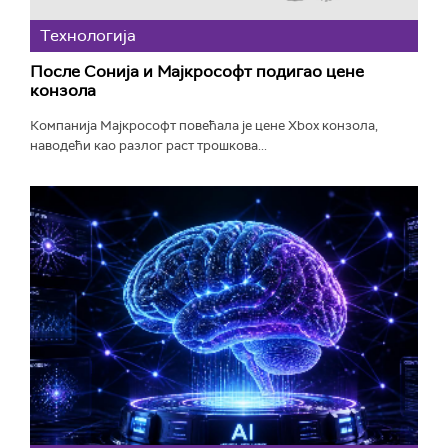
Технологијa
После Сонија и Мајкрософт подигао цене
конзола
Компанија Мајкрософт повећала је цене Xbox конзола,
наводећи као разлог раст трошкова...