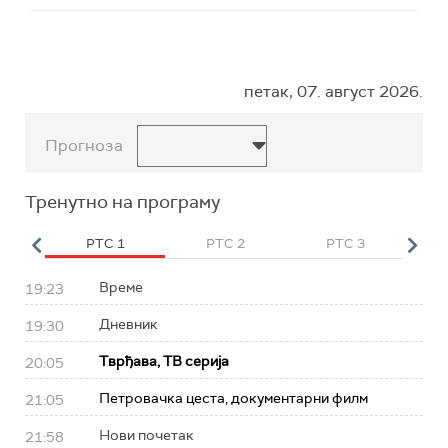
петак, 07. август 2026.
Прогноза
Тренутно на програму
HD
РТС 1
РТС 2
РТС 3
Р
Време
19:23
Дневник
19:30
Тврђава, ТВ серија
20:05
Петровачка цеста, документарни филм
21:05
Нови почетак
21:58