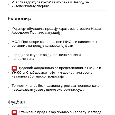
РТС: "Квадратура круга" заштићена у Заводу за
интелектуалну својину
Економија
"Рајанер" обуставља продају карата за летове из Ниша;
Аеродром: Пратимо ситуацију
МОЛ: Преговори са продавцем НИС-а и надлежним
органима напредују ка завршној фази
Евродизел скупљи за динар, цена бензина
непромењена
Ђедовић Хандановић са представницима НИС-а и
УНКС-а: Снабдевање нафтним дериватима веома
изазовно због ниског водостаја
Топлотни талас без падавина угрожава приносе, како
наводњавати усеве у време екстремних суша
Фудбал
Станковић пред Пазар причао о Хапоелу: Изгледа