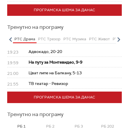
ПРОГРАМСКА ШЕМА ЗА ДАНАС
Тренутно на програму
етарац
РТС Драма
РТС Трезор
РТС Музика
РТС Живот
РТС Кла
Адвокадо, 20-20
19:23
На путу за Монтевидео, 9-9
19:59
Цват липе на Балкану, 5-13
21:00
ТВ театар - Ревизор
21:55
ПРОГРАМСКА ШЕМА ЗА ДАНАС
Тренутно на програму
РБ 1
РБ 2
РБ 3
РБ 202