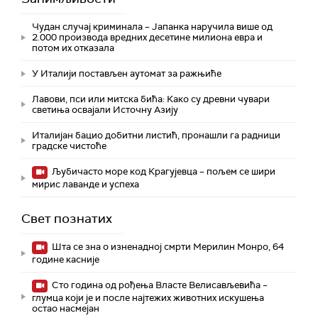
Чудан случај криминала – Јапанка наручила више од
2.000 производа вредних десетине милиона евра и
потом их отказала
У Италији постављен аутомат за ражњиће
Лавови, пси или митска бића: Како су древни чувари
светиња освајали Источну Азију
Италијан бацио добитни листић, пронашли га радници
градске чистоће
Љубичасто море код Крагујевца – пољем се шири
мирис лаванде и успеха
Свет познатих
Шта се зна о изненадној смрти Мерилин Монро, 64
године касније
Сто година од рођења Власте Велисављевића –
глумца који је и после најтежих животних искушења
остао насмејан