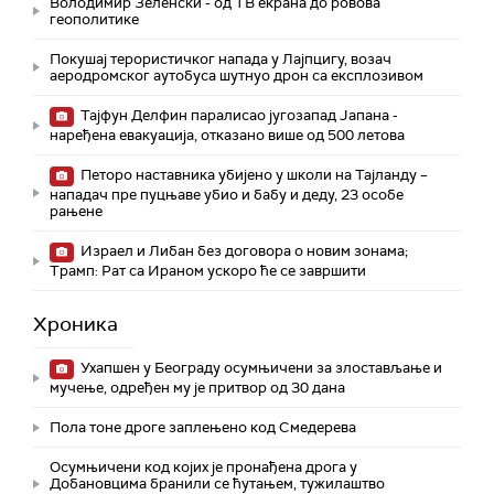
Володимир Зеленски - од ТВ екрана до ровова
геополитике
Покушај терористичког напада у Лајпцигу, возач
аеродромског аутобуса шутнуо дрон са експлозивом
Тајфун Делфин паралисао југозапад Јапана -
наређена евакуација, отказано више од 500 летова
Петоро наставника убијено у школи на Тајланду –
нападач пре пуцњаве убио и бабу и деду, 23 особе
рањене
Израел и Либан без договора о новим зонама;
Трамп: Рат са Ираном ускоро ће се завршити
Хроника
Ухапшен у Београду осумњичени за злостављање и
мучење, одређен му је притвор од 30 дана
Пола тоне дроге заплењено код Смедерева
Осумњичени код којих је пронађена дрога у
Добановцима бранили се ћутањем, тужилаштво