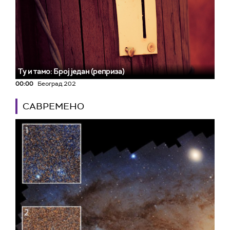
Ту и тамо: Број један (реприза)
00:00
Београд 202
САВРЕМЕНО