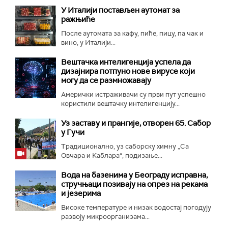
У Италији постављен аутомат за
ражњиће
После аутомата за кафу, пиће, пицу, па чак и
вино, у Италији...
Вештачка интелигенција успела да
дизајнира потпуно нове вирусе који
могу да се размножавају
Амерички истраживачи су први пут успешно
користили вештачку интелигенцију...
Уз заставу и прангије, отворен 65. Сабор
у Гучи
Традиционално, уз саборску химну „Са
Овчара и Каблара“, подизање...
Вода на базенима у Београду исправна,
стручњаци позивају на опрез на рекама
и језерима
Високе температуре и низак водостај погодују
развоју микроорганизама...