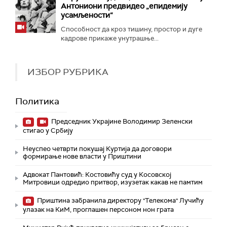
Антониони предвидео „епидемију
усамљености“
Способност да кроз тишину, простор и дуге
кадрове прикаже унутрашње...
ИЗБОР РУБРИКА
Политика
Председник Украјине Володимир Зеленски
стигао у Србију
Неуспео четврти покушај Куртија да договори
формирање нове власти у Приштини
Адвокат Пантовић: Костовићу суд у Косовској
Митровици одредио притвор, изузетак какав не памтим
Приштина забранила директору "Телекома" Лучићу
улазак на КиМ, проглашен персоном нон грата