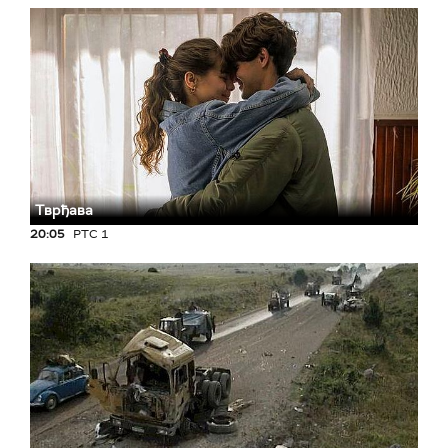
Тврђава
20:05
РТС 1