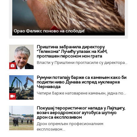
Орао Феликс поново на слободи!
Приштина забранила директору
"Телекома" Лучићу улазак на КиМ,
проглашен персоном нон грата
Власти у Приштини прогласиле су директора...
Румуни потапају барже са камењем како би
подигли ниво Дунава испред нуклеарке
Чернавода
Четири барже натоварене камењен, једна по...
Покушај терористичког напада у Лајпцигу,
возач аеродромског аутобуса шутнуо
дрон са експлозивом
Дрон опремљен професионалним
експлозивом...