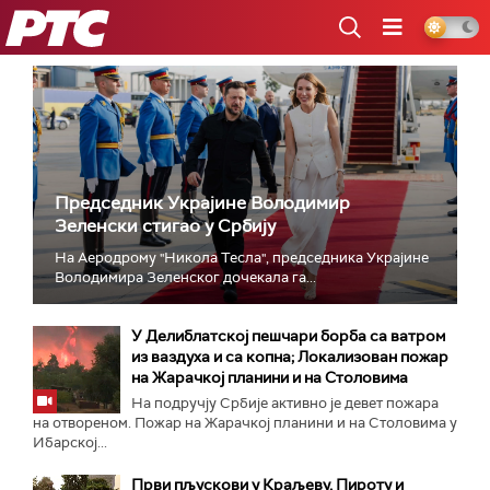
РТС
Председник Украјине Володимир
Зеленски стигао у Србију
На Аеродрому "Никола Тесла", председника Украјине
Володимира Зеленског дочекала га...
У Делиблатској пешчари борба са ватром
из ваздуха и са копна; Локализован пожар
на Жарачкој планини и на Столовима
На подручју Србије активно је девет пожара
на отвореном. Пожар на Жарачкој планини и на Столовима у
Ибарској...
Први пљускови у Краљеву, Пироту и