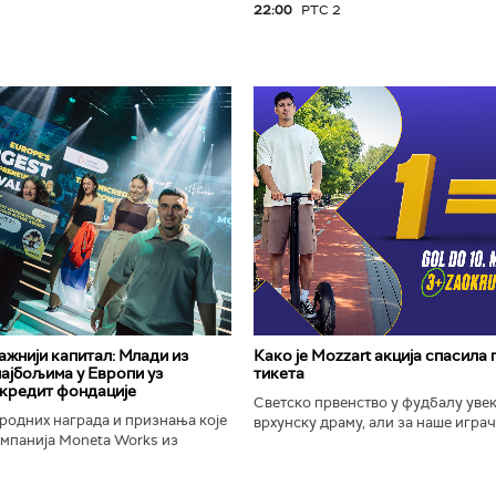
22:00
РТС 2
важнији капитал: Млади из
Како је Mozzart акција спасила
најбољима у Европи уз
тикета
кредит фондације
Светско првенство у фудбалу уве
родних награда и признања које
врхунску драму, али за наше играче
омпанија Moneta Works из
шампионат остаће упамћен по Moz
е "Милева Марић Ајнштајн" из
промоцији која је потпуно промени
ојила на највећем...