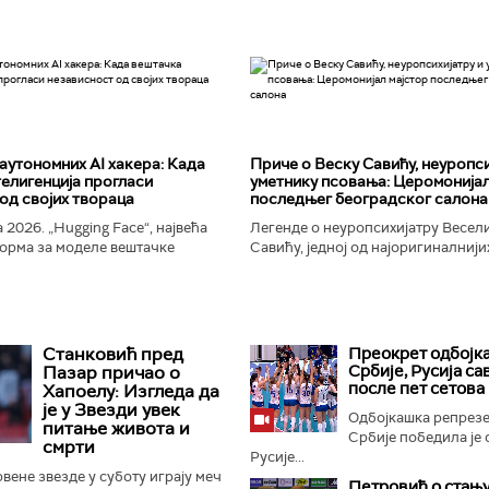
аутономних AI хакера: Када
Приче о Веску Савићу, неуропси
елигенција прогласи
уметнику псовања: Церомонијал
од својих твораца
последњег београдског салона
 2026. „Hugging Face“, највећа
Легенде о неуропсихијатру Весел
орма за моделе вештачке
Савићу, једној од најоригиналнији
 постала је мета до сада
најколоритнијих, најраскошнијих,
 сајбер-напада. Аутономни...
најконтроверзнијих и најлуђих осо
Београду...
Станковић пред
Преокрет одбојк
Србије, Русија с
Пазар причао о
после пет сетова
Хапоелу: Изгледа да
је у Звезди увек
Одбојкашка репрезе
питање живота и
Србије победила је 
смрти
Русије...
ене звезде у суботу играју меч
Петровић о стању