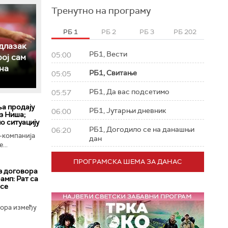
Тренутно на програму
РБ 1
РБ 2
РБ 3
РБ 202
длазак
РБ1, Вести
05:00
рој сам
на
РБ1, Свитање
05:05
РБ1, Да вас подсетимо
05:57
ља продају
РБ1, Јутарњи дневник
06:00
з Ниша;
о ситуацију
РБ1, Догодило се на данашњи
06:20
-компанија
дан
...
ПРОГРАМСКА ШЕМА ЗА ДАНАС
з договора
амп: Рат са
 се
вора између