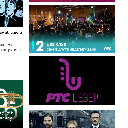
 су објавили
нданима
 Нигрутина,
тића, Николе
 у Гучи:
или су"