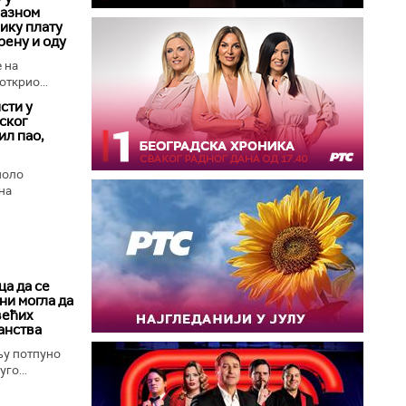
лазном
лику плату
рену и оду
 на
открио...
сти у
ског
ил пао,
поло
на
а да се
ни могла да
већих
анства
њу потпуно
го...