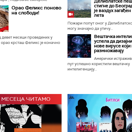
Делиблатске пеш
ање прангија крај Споменика
стигне до Београ
Орао Феликс поново
и је отворен 65. Драгачевски...
је ваздух загађен
на слободи!
лета
Пожари попут оног у Делиблатск
могу значајно да утичу...
Вештачка интели
 девет месеци проведених у
успела да дизајн
 орао крсташ Феликс је коначно
нове вирусе који 
ладунац орла крсташа који је
размножавају
у домаће и светске...
Амерички истражив
пут успешно користили вештачку
интелигенцију...
 МЕСЕЦА ЧИТАМО