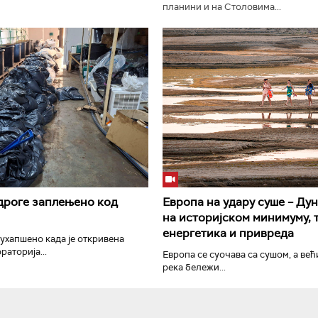
планини и на Столовима...
РТС Класика
РТС Кол
дроге заплењено код
Европа на удару суше – Дун
на историјском минимуму, 
енергетика и привреда
 ухапшено када је откривена
раторија...
Европа се суочава са сушом, а ве
река бележи...