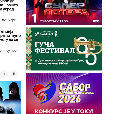
чаре да
да – зашто
 и усред
ој пешчари
генција
ира потпуно
могу да се
ачи су први