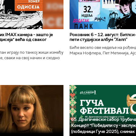
х IMAX камера - зашто је
Роковник 6 – 12. август: Битлси
исеја" већа од сваког
пети студијски албум ”Хелп”
Биће весело ове недеље на рође
ан играју по танкој жици између
Марка Нофлера, Пет Метинија, Ајс
е, сваки на свој начин и сходно
Брус Дикинсона, Ејџа, Марка Нас
ена. Овај други је направио
Вранковића и Јана Андерсона...
сле...
65. Драгачевски сабор трубача
Концерт "Победили су - заслуж
(победници Гуче 2025), снимак