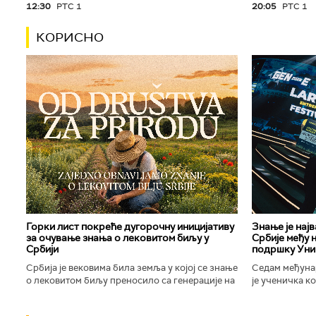
12:30
РТС 1
20:05
РТС 1
КОРИСНО
Горки лист покреће дугорочну иницијативу
Знање је нај
за очување знања о лековитом биљу у
Србије међу 
Србији
подршку Уни
Србија је вековима била земља у којој се знање
Седам међуна
о лековитом биљу преносило са генерације на
је ученичка к
генерацију. Људи су познавали биљке које
Техничке школ
расту око њих, знали...
Новог Сада осв