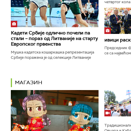
четвртог кола
Пазара, а тре
прижељкује да 
Кадети Србије одлично почели па
стали – пораз од Литваније на старту
ивици раск
Европског првенства
Председник Ф
Мушка кадетска кошаркашка репрезентација
се са највећо
Србије поражена је од селекције Литваније
пропасти план
резултатом 95:79 у утакмици првог кола групе
права светске
А на Европском првенству...
МАГАЗИН
Традиционално
Овчара и Кабл