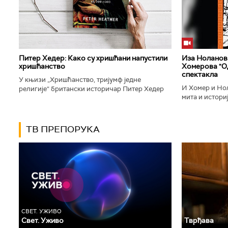
Питер Хедер: Како су хришћани напустили
Иза Ноланови
хришћанство
Хомерова "Од
спектакла
У књизи „Хришћанство, тријумф једне
И Хомер и Нол
религије“ британски историчар Питер Хедер
мита и историј
описује трансформацију хришћанства од
духу свог врем
блискоисточног култа до масовне религије...
филм који је по
ТВ ПРЕПОРУКА
СВЕТ. УЖИВО
Свет. Уживо
Тврђава