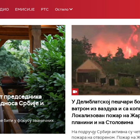
АДИО
ЕМИСИЈЕ
РТС
Остало
РТС 3
РТС С
т председника
У Делиблатској пешчари бо
односа Србије и
ватром из ваздуха и са коп
Локализован пожар на Жар
е бити у фокусу званичних...
планини и на Столовима
На подручју Србије активна су че
пожара на отвореном. Пожар на Ж