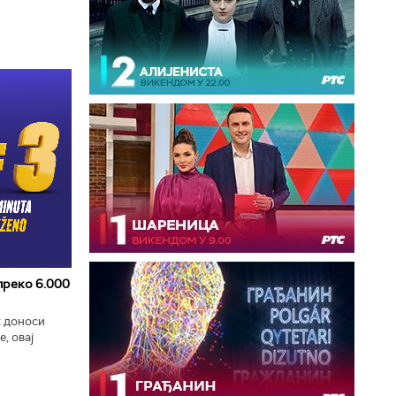
 преко 6.000
к доноси
, овај
zart
ла...