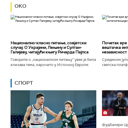
ОКО
Национално-класнo питање, совјетски
Почетак ере 
случај: О Украјини, Лењину и Султан-
вештачка инт
Галијеву, читајући књигу Ричарда Пајпса
независност 
Говорити о „националном питању“ увек је била
Средином јула
клизава тема, нарочито у Источној Европи.
светска платф
Ипак, нисам могао да одолим искушењу да се
интелигенције,
вратим књизи Ричарда...
незабележеног
СПОРТ
Фудбалери Црв