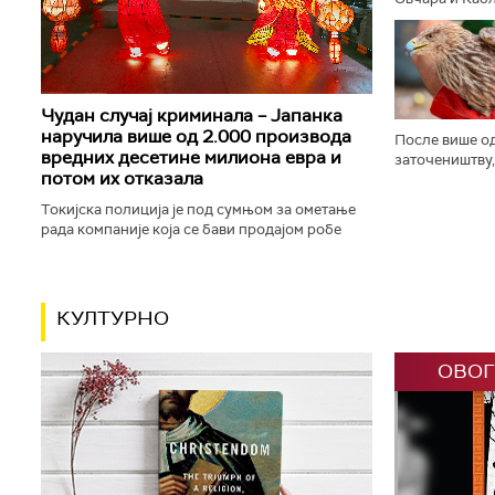
заставе и пуц
трубачу, у Гуч
Чудан случај криминала – Јапанка
наручила више од 2.000 производа
После више од
вредних десетине милиона евра и
заточеништву,
потом их отказала
на слободи. М
привукао пажњ
Токијска полиција је под сумњом за ометање
рада компаније која се бави продајом робе
преко интернета ухапсила особу која је
наручила више од 2.100 производа...
КУЛТУРНО
ОВОГ