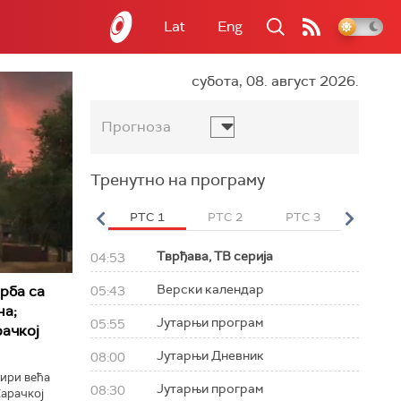
Lat
Eng
субота, 08. август 2026.
Прогноза
Тренутно на програму
вет
РТС HD
РТС 1
РТС 2
РТС 3
РТС Св
Тврђава, ТВ серија
04:53
Верски календар
рба са
05:43
на;
Јутарњи програм
05:55
ачкој
Јутарњи Дневник
08:00
тири већа
Јутарњи програм
08:30
арачкој