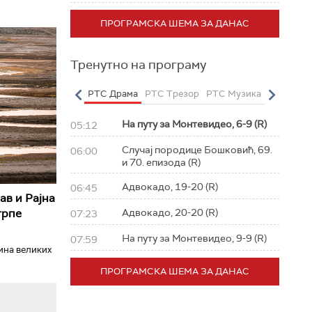
ПРОГРАМСКА ШЕМА ЗА ДАНАС
Тренутно на програму
о
РТС Полетарац
РТС Драма
РТС Трезор
РТС Музика
РТС Жив
На путу за Монтевидео, 6-9 (R)
05:12
Случај породице Бошковић, 69.
06:00
и 70. епизода (R)
Адвокадо, 19-20 (R)
06:45
ав и Рајна
трпе
Адвокадо, 20-20 (R)
07:23
На путу за Монтевидео, 9-9 (R)
07:59
ћина великих
ПРОГРАМСКА ШЕМА ЗА ДАНАС