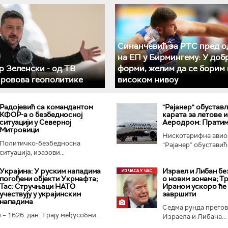
Синанчевић за РТС пред о
на ЕП у Бирмингему: У доб
 Зеленски - од ТВ
форми, желим да се борим 
 ровова геополитике
високом нивоу
Радојевић са командантом
"Рајанер" обустав
КФОР-а о безбедносној
карата за летове и
ситуацији у Северној
Аеродром: Пратим
Митровици
Нискотарифна авио
Политичко-безбедносна
“Рајанер” обуставиће
ситуација, изазови...
Украјина: У руским нападима
Израел и Либан бе
погођени објекти Укрнафта;
о новим зонама; Тр
Тас: Стручњаци НАТО
Ираном ускоро ће
учествују у украјинским
завршити
нападима
Седма рунда прего
 – 1626. дан. Трају међусобни...
Израела и Либана...