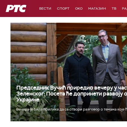
РТС
ВЕСТИ
СПОРТ
OKO
МАГАЗИН
ТВ
Р
Председник Вучић приредио вечеру у час
Зеленског: Посета ће допринети развоју 
Украјине
Вечера је била прилика да се отвори разговор о темама које ћ