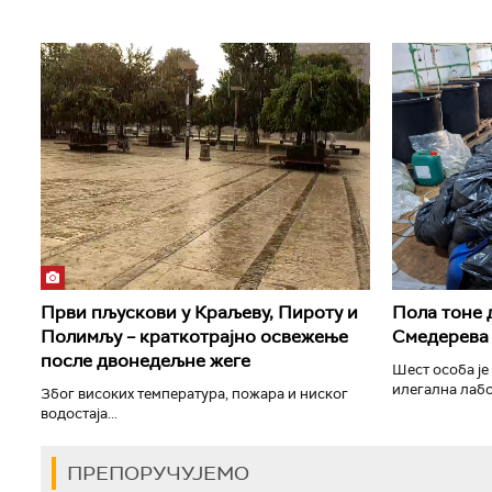
Први пљускови у Краљеву, Пироту и
Пола тоне 
Полимљу – краткотрајно освежење
Смедерева
после двонедељне жеге
Шест особа је
илегална лабо
Због високих температура, пожара и ниског
водостаја...
ПРЕПОРУЧУЈЕМО