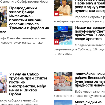
 Суперлиге Србије против Новог
Партизану и пре
нер Дејан Станковић истакао је да
року: Кад чују ко
Председнички
ће...
нудимо, сви се ок
живот Ђанија
Инфантина –
Радосав Петровић је
приватни авиони,
конференцији за медије у Хумској 
савезништво са
Mлади ватерполи
Трампом и фудбал на
полуфиналу Свет
ола
првенства – Браз
ифе Ђани Инфантино суочава
следи Хрватска
м кризом током мандата, након
Млада мушка ватер
а о продаји дела комерцијалних
репрезентација Србије до 16 годи
 фудбалске организације...
пласирала...
У Гучу на Сабор
Зашто би чињениц
рађамо беспомоћ
трубача први стигли
буде једна од нај
гости из
предности човеч
иностранства, међу
њима и Виктор
Бебе живот започи
Орбан
беспомоћне и такве остају веома ду
, уз саборску химну „Са
Може ли дим из
ара", подизање саборске