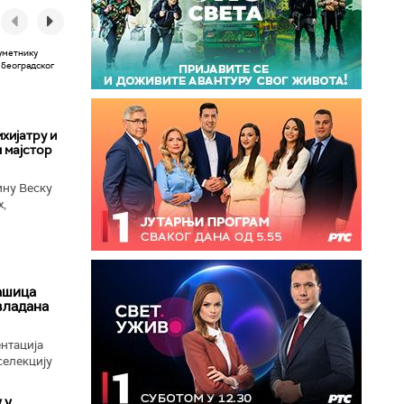
хијатру и
 мајстор
ину Веску
х,
ба у
ашица
авладана
нтација
селекцију
 у