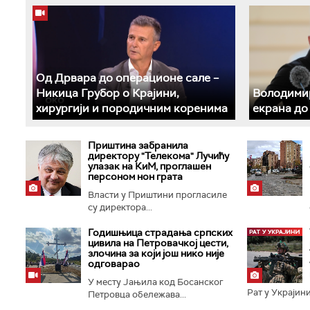
Од Дрвара до операционе сале –
Никица Грубор о Крајини,
Володимир
хирургији и породичним коренима
екрана до
Приштина забранила
директору "Телекома" Лучићу
улазак на КиМ, проглашен
персоном нон грата
Власти у Приштини прогласиле
су директора...
Годишњица страдања српских
цивила на Петровачкој цести,
злочина за који још нико није
одговарао
У месту Јањила код Босанског
Рат у Украјини
Петровца обележава...