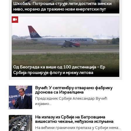
Шкобаљ: Потрошња струје лети достигла зимски
ниво, морамо да тражимо нови енергетски пут
Од Београда ка више од 100 дестинација – Ер
Србија проширује флоту и мрежу летова
Вучић: У септембру отварамо фабрику
дронова са Израелцима
Председник Србије Александар Вучић
изјавио...
На излазу из Србије на Батровцима
вишесатно чекање, међузона испуњена
На већини граничних прелаза у Србији нема...