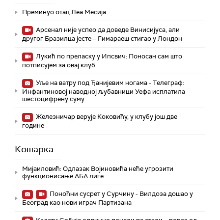
Преминуо отац Леа Месија
Арсенал није успео да доведе Винисијуса, али
другог Бразилца јесте – Гимараеш стигао у Лондон
Лукић по преласку у Ипсвич: Поносан сам што
потписујем за овај клуб
Уље на ватру под Ђанијевим ногама - Телеграф:
Инфантиновој наводној љубавници Уефа исплатила
шестоцифрену суму
Железничар верује Коковићу, у клубу још две
године
Кошарка
Мијаиловић: Одлазак Војиновића неће угрозити
функционисање АБА лиге
Поноћни сусрет у Сурчину - Вилдоза дошао у
Београд као нови играч Партизана