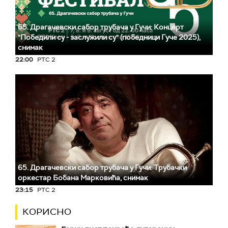
65. Драгачевски сабор трубача у Гучи: Концерт
"Победили су - заслужили су" (победници Гуче 2025),
снимак
22:00
РТС 2
65. Драгачевски сабор трубача у Гучи: Трубачки
оркестар Бобана Марковића, снимак
23:15
РТС 2
КОРИСНО