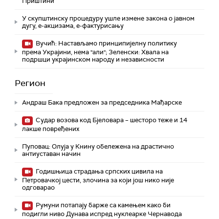
Приштини
У скупштинску процедуру ушле измене закона о јавном
дугу, е-акцизама, е-фактурисању
Вучић: Настављамо принципијелну политику
према Украјини, нема "али"; Зеленски: Хвала на
подршци украјинском народу и независности
Регион
Андраш Бакa предложен за председника Мађарске
Судар возова код Бјеловара – шесторо теже и 14
лакше повређених
Пуповац: Олуја у Книну обележена на драстично
антиуставан начин
Годишњица страдања српских цивила на
Петровачкој цести, злочина за који још нико није
одговарао
Румуни потапају барже са камењем како би
подигли ниво Дунава испред нуклеарке Чернавода