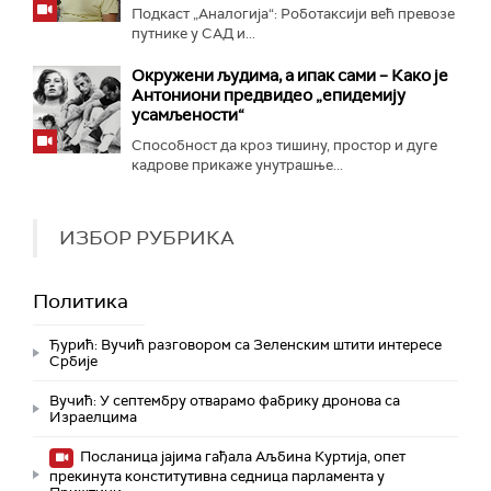
Подкаст „Аналогија“: Роботаксији већ превозе
путнике у САД и...
Окружени људима, а ипак сами – Како је
Антониони предвидео „епидемију
усамљености“
Способност да кроз тишину, простор и дуге
кадрове прикаже унутрашње...
ИЗБОР РУБРИКА
Политика
Ђурић: Вучић разговором са Зеленским штити интересе
Србије
Вучић: У септембру отварамо фабрику дронова са
Израелцима
Посланица јајима гађала Аљбина Куртија, опет
прекинута конститутивна седница парламента у