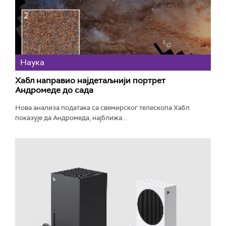
Наука
Хабл направио најдетаљнији портрет
Андромеде до сада
Нова анализа података са свемирског телескопа Хабл
показује да Андромеда, најближа...