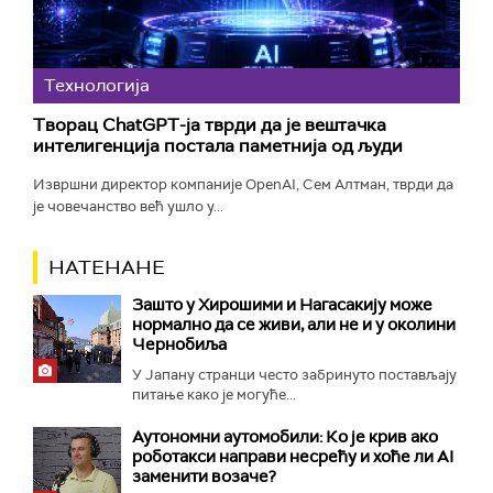
Технологијa
Творац ChatGPT-ја тврди да је вештачка
интелигенција постала паметнија од људи
Извршни директор компаније OpenAI, Сем Алтман, тврди да
је човечанство већ ушло у...
НАТЕНАНЕ
Зашто у Хирошими и Нагасакију може
нормално да се живи, али не и у околини
Чернобиља
У Јапану странци често забринуто постављају
питање како је могуће...
Аутономни аутомобили: Ко је крив ако
роботакси направи несрећу и хоће ли AI
заменити возаче?