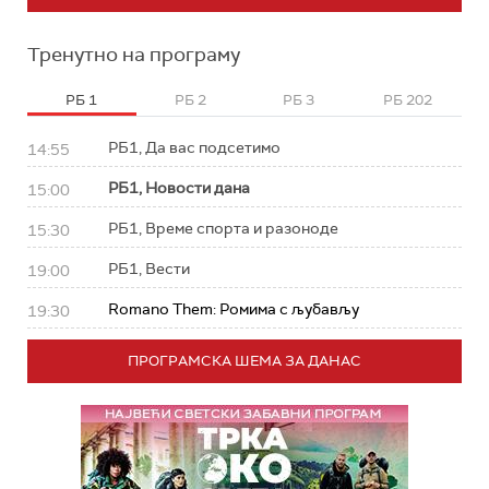
Тренутно на програму
РБ 1
РБ 2
РБ 3
РБ 202
РБ1, Да вас подсетимо
14:55
РБ1, Новости дана
15:00
РБ1, Време спорта и разоноде
15:30
РБ1, Вести
19:00
Romano Them: Ромима с љубављу
19:30
ПРОГРАМСКА ШЕМА ЗА ДАНАС