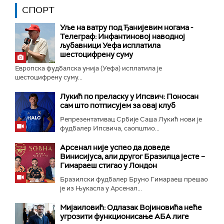
СПОРТ
Уље на ватру под Ђанијевим ногама -
Телеграф: Инфантиновој наводној
љубавници Уефа исплатила
шестоцифрену суму
Европска фудбалска унија (Уефа) исплатила је
шестоцифрену суму...
Лукић по преласку у Ипсвич: Поносан
сам што потписујем за овај клуб
Репрезентативац Србије Саша Лукић нови је
фудбалер Ипсвича, саопштио...
Арсенал није успео да доведе
Винисијуса, али другог Бразилца јесте –
Гимараеш стигао у Лондон
Бразилски фудбалер Бруно Гимараеш прешао
је из Њукасла у Арсенал...
Мијаиловић: Одлазак Војиновића неће
угрозити функционисање АБА лиге