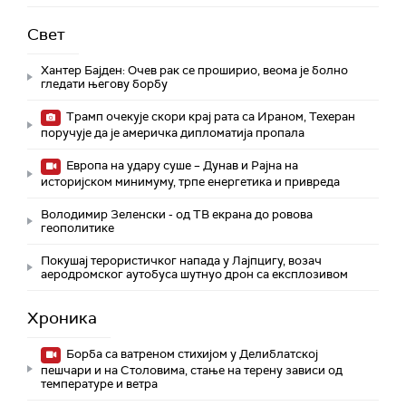
Свет
Хантер Бајден: Очев рак се проширио, веома је болно
гледати његову борбу
Трамп очекује скори крај рата са Ираном, Техеран
поручује да је америчка дипломатија пропала
Европа на удару суше – Дунав и Рајна на
историјском минимуму, трпе енергетика и привреда
Володимир Зеленски - од ТВ екрана до ровова
геополитике
Покушај терористичког напада у Лајпцигу, возач
аеродромског аутобуса шутнуо дрон са експлозивом
Хроника
Борба са ватреном стихијом у Делиблатској
пешчари и на Столовима, стање на терену зависи од
температуре и ветра