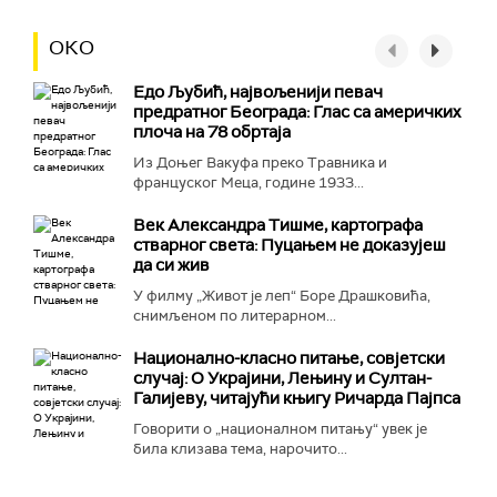
ОКО
Едо Љубић, највољенији певач
предратног Београда: Глас са америчких
плоча на 78 обртаја
Из Доњег Вакуфа преко Травника и
француског Меца, године 1933...
Век Александра Тишме, картографа
стварног света: Пуцањем не доказујеш
да си жив
У филму „Живот је леп“ Боре Драшковића,
снимљеном по литерарном...
Национално-класнo питање, совјетски
случај: О Украјини, Лењину и Султан-
Галијеву, читајући књигу Ричарда Пајпса
Говорити о „националном питању“ увек је
била клизава тема, нарочито...