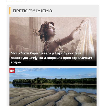
ПРЕПОРУЧУЈЕМО
Мит о Мати Хари: Завела је Европу, постала
двострука шпијунка и завршила пред стрељачким
водом