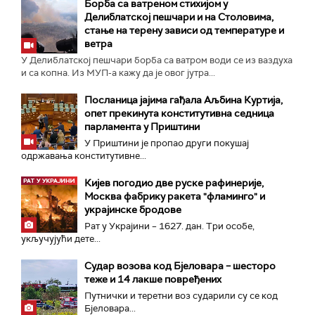
Борба са ватреном стихијом у
Делиблатској пешчари и на Столовима,
стање на терену зависи од температуре и
ветра
У Делиблатској пешчари борба са ватром води се из ваздуха
и са копна. Из МУП-а кажу да је овог јутра...
Посланица јајима гађала Аљбина Куртија,
опет прекинута конститутивна седница
парламента у Приштини
У Приштини је пропао други покушај
одржавања конститутивне...
Кијев погодио две руске рафинерије,
Москва фабрику ракета "фламинго" и
украјинске бродове
Рат у Украјини – 1627. дан. Три особе,
укључујући дете...
Судар возова код Бјеловара – шесторо
теже и 14 лакше повређених
Путнички и теретни воз сударили су се код
Бјеловара...