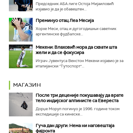
Председник АБА лиге Остоја Мијаиловић
изјавио је да је обавештен...
Преминуо отац Леа Месија
Хорхе Меси, отац и дугогодишњи саветник
аргентинске фудбалске...
Мекени: Влаховић мора да схвати шта
жели и да се фокусира
Играч Јувентуса Венстон Мекени изјавио је за
италијански "Тутоспорт"...
МАГАЗИН
После три деценије покушавају да врате
тело индијског алпинисте са Евереста
Дорџе Моруп погинуо је 1996. године током
експедиције са кинеске...
Гуча дан други: Нема ни наговештаја
фајронта