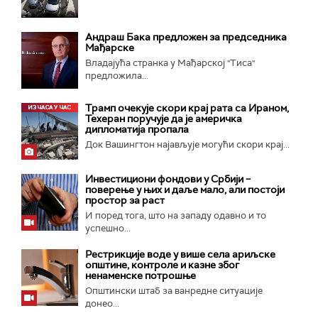
Андраш Бакa предложен за председника
Мађарске
Владајућа странка у Мађарској "Тиса"
предложила...
Трамп очекује скори крај рата са Ираном,
Техеран поручује да је америчка
дипломатија пропала
Док Вашингтон најављује могући скори крај...
Инвестициони фондови у Србији –
поверење у њих и даље мало, али постоји
простор за раст
И поред тога, што на западу одавно и то
успешно...
Рестрикције воде у више села ариљске
општине, контроле и казне због
ненаменске потрошње
Општински штаб за ванредне ситуације
донео...