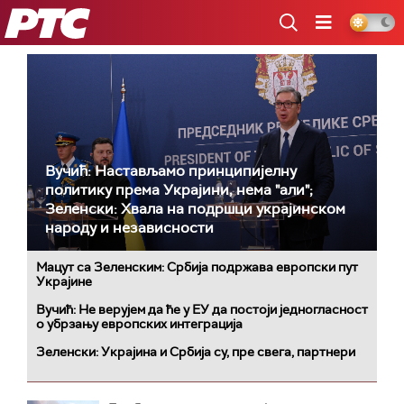
РТС
Вучић: Настављамо принципијелну
политику према Украјини, нема "али";
Зеленски: Хвала на подршци украјинском
народу и независности
Мацут са Зеленским: Србија подржава европски пут
Украјине
Вучић: Не верујем да ће у ЕУ да постоји једногласност
о убрзању европских интеграција
Зеленски: Украјина и Србија су, пре свега, партнери