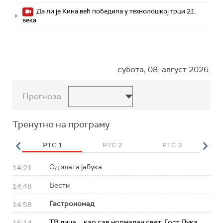
Да ли је Кина већ победила у технолошкој трци 21.
века
субота, 08. август 2026.
Прогноза
Тренутно на програму
HD
РТС 1
РТС 2
РТС 3
Р
Од злата јабука
14:21
Вести
14:48
Гастрономад
14:58
ТВ лица ... као сав нормалан свет: Гост Лука