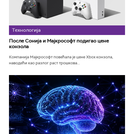
Технологијa
После Сонија и Мајкрософт подигао цене
конзола
Компанија Мајкрософт повећала је цене Xbox конзола,
наводећи као разлог раст трошкова...