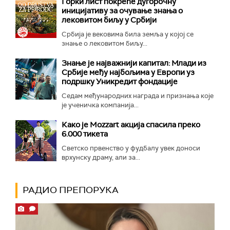
Горки лист покреће дугорочну
иницијативу за очување знања о
лековитом биљу у Србији
Србија је вековима била земља у којој се
знање о лековитом биљу...
Знање је најважнији капитал: Млади из
Србије међу најбољима у Европи уз
подршку Уникредит фондације
Седам међународних награда и признања које
је ученичка компанија...
Како је Mozzart акција спасила преко
6.000 тикета
Светско првенство у фудбалу увек доноси
врхунску драму, али за...
РАДИО ПРЕПОРУКА