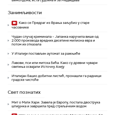
Вимблдона, иста судбина и за Медведева
Занимљивости
Како се Предраг из Врања заљубио у старе
часовнике
Чудан случај криминала – Јапанка наручила више од
2.000 производа вредних десетине милиона евра и
потом их отказала
У Италији постављен аутомат за ражњиће
Лавови, пси или митска бића: Како су древни чувари
светиња освајали Источну Азију
Италијан бацио добитни листић, пронашли га радници
градске чистоће
Свет познатих
Мит о Мати Хари: Завела је Европу, постала двострука
шпијунка и завршила пред стрељачким водом