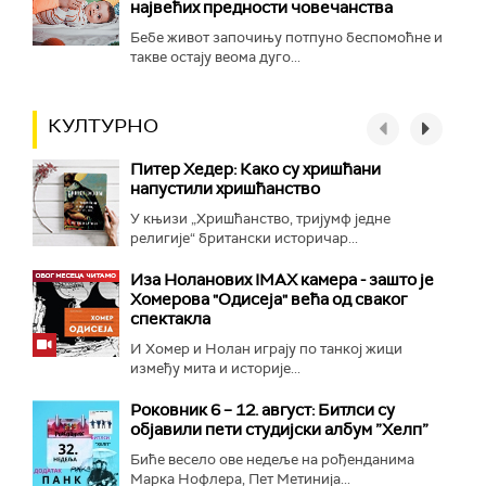
највећих предности човечанства
Бебе живот започињу потпуно беспомоћне и
такве остају веома дуго...
КУЛТУРНО
Питер Хедер: Како су хришћани
напустили хришћанство
У књизи „Хришћанство, тријумф једне
религије“ британски историчар...
Иза Ноланових IMAX камера - зашто је
Хомерова "Одисеја" већа од сваког
спектакла
И Хомер и Нолан играју по танкој жици
између мита и историје...
Роковник 6 – 12. август: Битлси су
објавили пети студијски албум ”Хелп”
Биће весело ове недеље на рођенданима
Марка Нофлера, Пет Метинија...