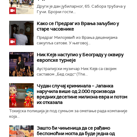
Други је дан јубиларног, 65. Сабора трубача у
Гучи. Бројни гости...
Како се Предраг из Врања заљубио у
старе часовнике
Предраг Милојевић из Врања деценијама
сакупља сатове. У његовој...
Ник Кејв наступио у Београду у оквиру
европске турнеје
Аустралијски музичар Ник Кејв са својим
саставом „Бед сидс" (The...
Чудан случај криминала – Јапанка
наручила више од 2.000 производа
вредних десетине милиона евра и потом
их отказала
Токијска полиција је под сумњом за ометање рада компаније
која...
Зашто би чињеница да се рађамо
беспомоћни могла да буде једна од