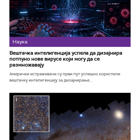
Наука
Вештачка интелигенција успела да дизајнира
потпуно нове вирусе који могу да се
размножавају
Амерички истраживачи су први пут успешно користили
вештачку интелигенцију за дизајнирање...