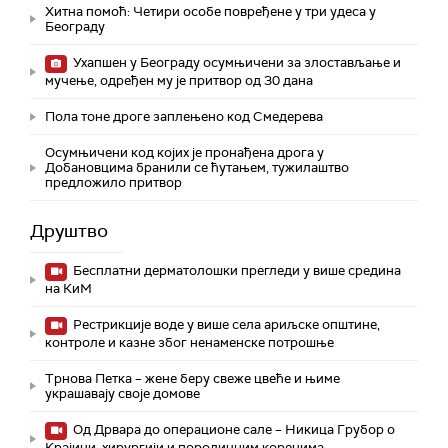
Хитна помоћ: Четири особе повређене у три удеса у
Београду
Ухапшен у Београду осумњичени за злостављање и
мучење, одређен му је притвор од 30 дана
Пола тоне дроге заплењено код Смедерева
Осумњичени код којих је пронађена дрога у
Добановцима бранили се ћутањем, тужилаштво
предложило притвор
Друштво
Бесплатни дерматолошки прегледи у више средина
на КиМ
Рестрикције воде у више села ариљске општине,
контроле и казне због ненаменске потрошње
Трнова Петка – жене беру свеже цвеће и њиме
украшавају своје домове
Од Дрвара до операционе сале – Никица Грубор о
Крајини, хирургији и породичним коренима