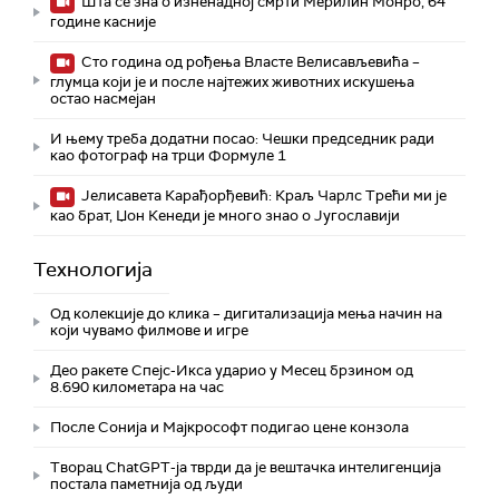
Шта се зна о изненадној смрти Мерилин Монро, 64
године касније
Сто година од рођења Власте Велисављевића –
глумца који је и после најтежих животних искушења
остао насмејан
И њему треба додатни посао: Чешки председник ради
као фотограф на трци Формуле 1
Јелисавета Карађорђевић: Краљ Чарлс Трећи ми је
као брат, Џон Кенеди је много знао о Југославији
Технологијa
Од колекције до клика – дигитализација мења начин на
који чувамо филмове и игре
Део ракете Спејс-Икса ударио у Месец брзином од
8.690 километара на час
После Сонија и Мајкрософт подигао цене конзола
Творац ChatGPT-ја тврди да је вештачка интелигенција
постала паметнија од људи