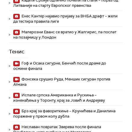
Кадети Србије одлично почели па стали – пораз од
Литваније на старту Европског првенства
Енес Кантер најавио пријаву за ВНБА драфт – жели
да тестира правила лиге
Малерозни Еванс се вратио у Жалгирис, па послат
на позајмицу у Лондон
Тенис
Гоф и Осака сигурне, Бенчић после драме до
осмине финала
Фонсека срушио Руда, Меншик сигуран против
Атмана
Испале српска Американка и Рускиња –
изненађења у Торонту, крај за Јовић и Андрејеву
Брз крај за фавориткиње – Крунићева и Данилина
поражене у првом колу дубла
Неславан повратак Зверева после финала