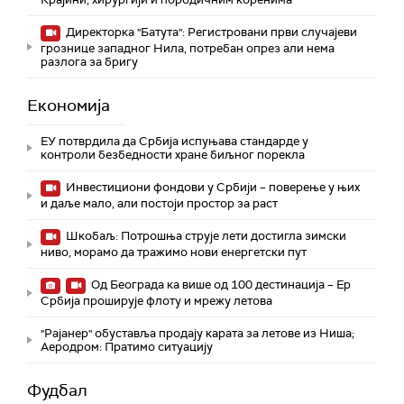
Директорка "Батута": Регистровани први случајеви
грознице западног Нила, потребан опрез али нема
разлога за бригу
Економија
ЕУ потврдила да Србија испуњава стандарде у
контроли безбедности хране биљног порекла
Инвестициони фондови у Србији – поверење у њих
и даље мало, али постоји простор за раст
Шкобаљ: Потрошња струје лети достигла зимски
ниво, морамо да тражимо нови енергетски пут
Од Београда ка више од 100 дестинација – Ер
Србија проширује флоту и мрежу летова
"Рајанер" обуставља продају карата за летове из Ниша;
Аеродром: Пратимо ситуацију
Фудбал