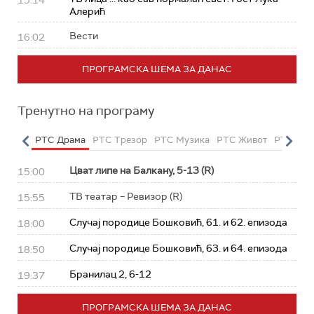
15:14
Алерић
Вести
16:02
ПРОГРАМСКА ШЕМА ЗА ДАНАС
Тренутно на програму
етарац
РТС Драма
РТС Трезор
РТС Музика
РТС Живот
РТС Кла
Цват липе на Балкану, 5-13 (R)
15:00
ТВ театар – Ревизор (R)
15:55
Случај породице Бошковић, 61. и 62. епизода
18:00
Случај породице Бошковић, 63. и 64. епизода
18:50
Бранилац 2, 6-12
19:37
ПРОГРАМСКА ШЕМА ЗА ДАНАС