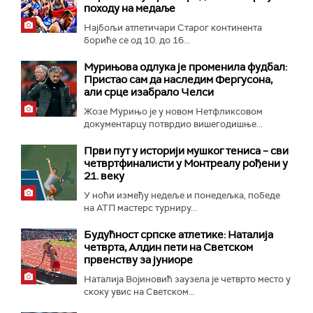
походу на медаље
Најбољи атлетичари Старог континента
бориће се од 10. до 16...
Мурињова одлука је променила фудбал:
Пристао сам да наследим Фергусона,
али срце изабрало Челси
Жозе Мурињо је у новом Нетфликсовом
документарцу потврдио вишегодишње...
Први пут у историји мушког тениса – сви
четвртфиналисти у Монтреалу рођени у
21. веку
У ноћи између недеље и понедељка, победе
на АТП мастерс турниру...
Будућност српске атлетике: Наталија
четврта, Алдин пети на Светском
првенству за јуниоре
Наталија Војиновић заузела је четврто место у
скоку увис на Светском...