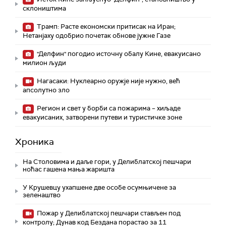
склоништима
Трамп: Расте економски притисак на Иран;
Нетанјаху одобрио почетак обнове јужне Газе
"Делфин" погодио источну обалу Кине, евакуисано
милион људи
Нагасаки: Нуклеарно оружје није нужно, већ
апсолутно зло
Регион и свет у борби са пожарима – хиљаде
евакуисаних, затворени путеви и туристичке зоне
Хроника
На Столовима и даље гори, у Делиблатској пешчари
ноћас гашена мања жаришта
У Крушевцу ухапшене две особе осумњичене за
зеленаштво
Пожар у Делиблатској пешчари стављен под
контролу; Дунав код Бездана порастао за 11