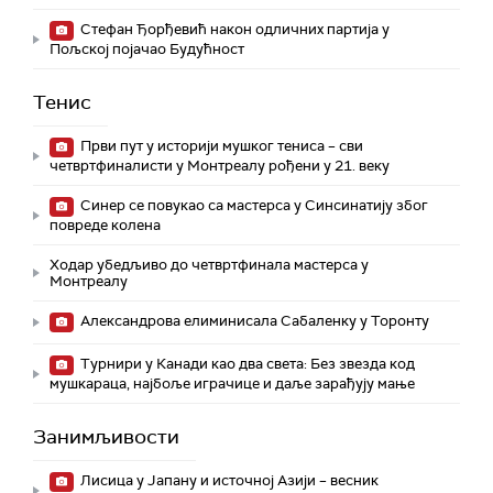
Стефан Ђорђевић након одличних партија у
Пољској појачао Будућност
Тенис
Први пут у историји мушког тениса – сви
четвртфиналисти у Монтреалу рођени у 21. веку
Синер се повукао са мастерса у Синсинатију због
повреде колена
Ходар убедљиво до четвртфинала мастерса у
Монтреалу
Александрова елиминисала Сабаленку у Торонту
Турнири у Канади као два света: Без звезда код
мушкараца, најбоље играчице и даље зарађују мање
Занимљивости
Лисица у Јапану и источној Азији – весник