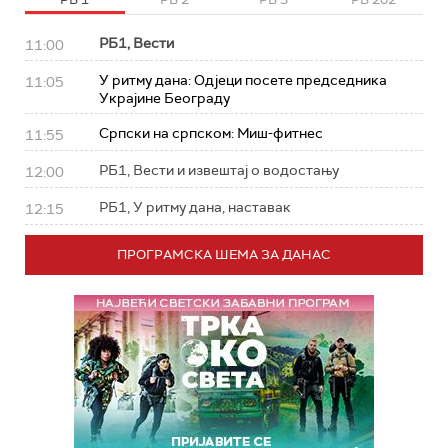
РБ1, Вести
11:00
У ритму дана: Од‌јеци посете председника
11:05
Украјине Београду
Српски на српском: Миш-фитнес
11:55
РБ1, Вести и извештај о водостању
12:00
РБ1, У ритму дана, наставак
12:15
ПРОГРАМСКА ШЕМА ЗА ДАНАС