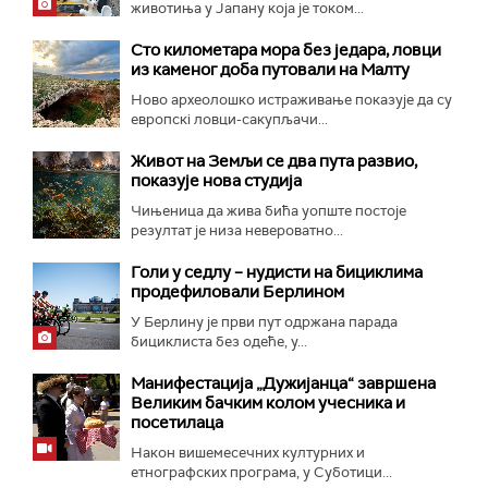
животиња у Јапану која је током...
Сто километара мора без једара, ловци
из каменог доба путовали на Малту
Ново археолошко истраживање показује да су
европскi ловци-сакупљачи...
Живот на Земљи се два пута развио,
показује нова студија
Чињеница да жива бића уопште постоје
резултат је низа невероватно...
Голи у седлу – нудисти на бициклима
продефиловали Берлином
У Берлину је први пут одржана парада
бициклиста без одеће, у...
Манифестација „Дужијанца“ завршена
Великим бачким колом учесника и
посетилаца
Након вишемесечних културних и
етнографских програма, у Суботици...