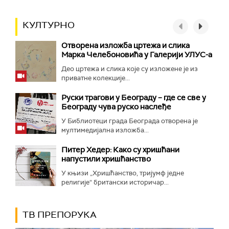
КУЛТУРНО
Отворена изложба цртежа и слика
Марка Челебоновића у Галерији УЛУС-а
Део цртежа и слика које су изложене је из
приватне колекције...
Руски трагови у Београду – где се све у
Београду чува руско наслеђе
У Библиотеци града Београда отворена је
мултимедијална изложба...
Питер Хедер: Како су хришћани
напустили хришћанство
У књизи „Хришћанство, тријумф једне
религије“ британски историчар...
ТВ ПРЕПОРУКА