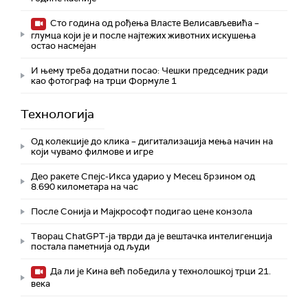
Сто година од рођења Власте Велисављевића –
глумца који је и после најтежих животних искушења
остао насмејан
И њему треба додатни посао: Чешки председник ради
као фотограф на трци Формуле 1
Технологијa
Од колекције до клика – дигитализација мења начин на
који чувамо филмове и игре
Део ракете Спејс-Икса ударио у Месец брзином од
8.690 километара на час
После Сонија и Мајкрософт подигао цене конзола
Творац ChatGPT-ја тврди да је вештачка интелигенција
постала паметнија од људи
Да ли је Кина већ победила у технолошкој трци 21.
века