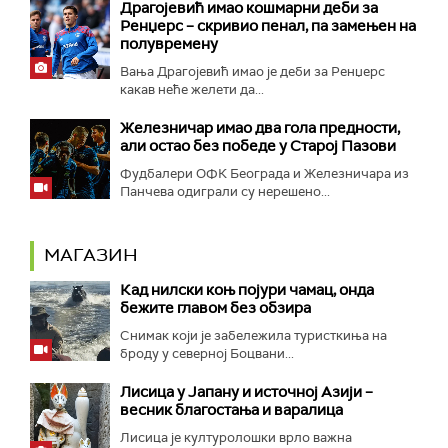
Драгојевић имао кошмарни деби за
Ренџерс – скривио пенал, па замењен на
полувремену
Вања Драгојевић имао је деби за Ренџерс
какав неће желети да...
Железничар имао два гола предности,
али остао без победе у Старој Пазови
Фудбалери ОФК Београда и Железничара из
Панчева одиграли су нерешено...
МАГАЗИН
Кад нилски коњ појури чамац, онда
бежите главом без обзира
Снимак који је забележила туристкиња на
броду у северној Боцвани...
Лисица у Јапану и источној Азији –
весник благостања и варалица
Лисица је културолошки врло важна