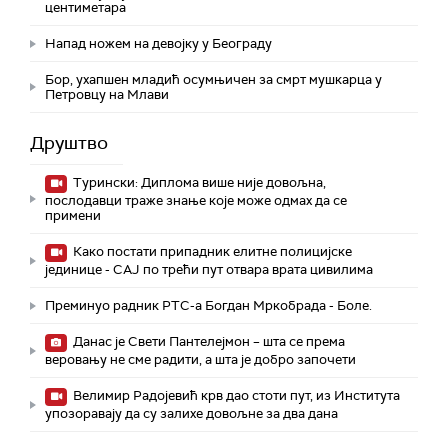
центиметара
Напад ножем на девојку у Београду
Бор, ухапшен младић осумњичен за смрт мушкарца у
Петровцу на Млави
Друштво
Турински: Диплома више није довољна,
послодавци траже знање које може одмах да се
примени
Како постати припадник елитне полицијске
јединице - СAJ по трећи пут отвара врата цивилима
Преминуо радник РТС-а Богдан Мркобрада - Боле.
Данас је Свети Пантелејмон – шта се према
веровању не сме радити, а шта је добро започети
Велимир Радојевић крв дао стоти пут, из Института
упозоравају да су залихе довољне за два дана