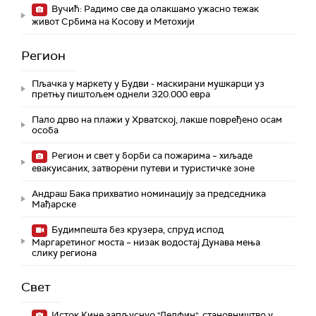
Вучић: Радимо све да олакшамо ужасно тежак
живот Србима на Косову и Метохији
Регион
Пљачка у маркету у Будви - маскирани мушкарци уз
претњу пиштољем однели 320.000 евра
Пало дрво на плажи у Хрватској, лакше повређено осам
особа
Регион и свет у борби са пожарима – хиљаде
евакуисаних, затворени путеви и туристичке зоне
Андраш Бака прихватио номинацију за председника
Мађарске
Будимпешта без крузера, спруд испод
Маргаретиног моста – низак водостај Дунава мења
слику региона
Свет
Исток Кине запљуснуо "Делфин", становништво у