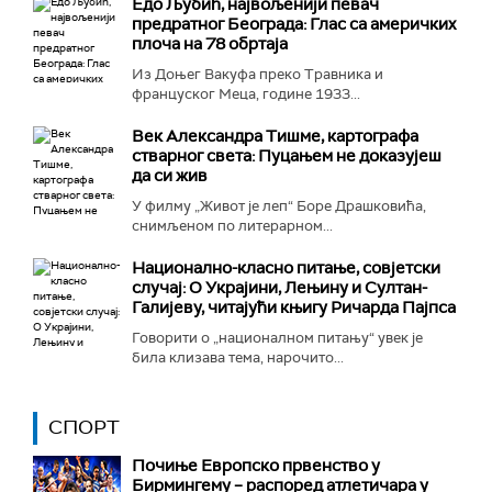
Едо Љубић, највољенији певач
предратног Београда: Глас са америчких
плоча на 78 обртаја
Из Доњег Вакуфа преко Травника и
француског Меца, године 1933...
Век Александра Тишме, картографа
стварног света: Пуцањем не доказујеш
да си жив
У филму „Живот је леп“ Боре Драшковића,
снимљеном по литерарном...
Национално-класнo питање, совјетски
случај: О Украјини, Лењину и Султан-
Галијеву, читајући књигу Ричарда Пајпса
Говорити о „националном питању“ увек је
била клизава тема, нарочито...
СПОРТ
Почиње Европско првенство у
Бирмингему – распоред атлетичара у