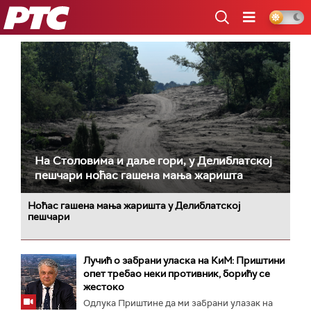
РТС
На Столовима и даље гори, у Делиблатској
пешчари ноћас гашена мања жаришта
Ноћас гашена мања жаришта у Делиблатској
пешчари
Лучић о забрани уласка на КиМ: Приштини
опет требао неки противник, борићу се
жестоко
Одлука Приштине да ми забрани улазак на