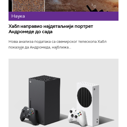
Наука
Хабл направио најдетаљнији портрет
Андромеде до сада
Нова анализа података са свемирског телескопа Хабл
показује да Андромеда, најближа...