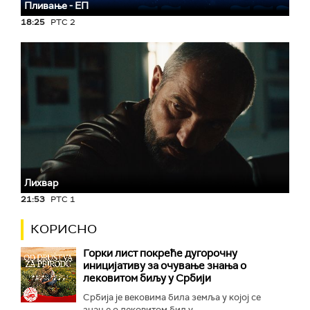
Пливање - ЕП
18:25
РТС 2
Лихвар
21:53
РТС 1
КОРИСНО
Горки лист покреће дугорочну
иницијативу за очување знања о
лековитом биљу у Србији
Србија је вековима била земља у којој се
знање о лековитом биљу...