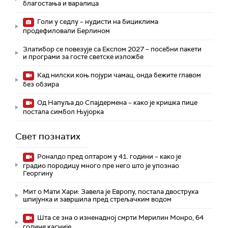
благостања и варалица
Голи у седлу – нудисти на бициклима
продефиловали Берлином
Златибор се повезује са Експом 2027 – посебни пакети
и програми за госте светске изложбе
Кад нилски коњ појури чамац, онда бежите главом
без обзира
Од Напуља до Спајдермена – како је кришка пице
постала симбол Њујорка
Свет познатих
Роналдо пред олтаром у 41. години – како је
градио породицу много пре него што је упознао
Георгину
Мит о Мати Хари: Завела је Европу, постала двострука
шпијунка и завршила пред стрељачким водом
Шта се зна о изненадној смрти Мерилин Монро, 64
године касније