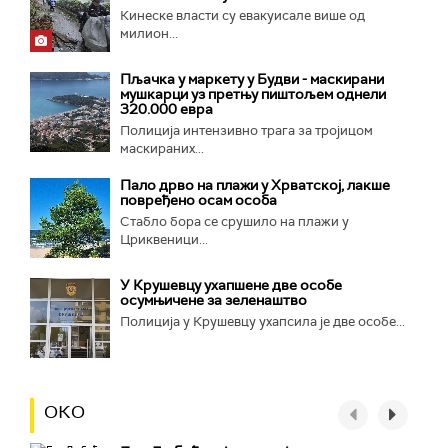
Кинеске власти су евакуисале више од
милион...
Пљачка у маркету у Будви - маскирани
мушкарци уз претњу пиштољем однели
320.000 евра
Полиција интензивно трага за тројицом
маскираних...
Пало дрво на плажи у Хрватској, лакше
повређено осам особа
Стабло бора се срушило на плажи у
Цриквеници...
У Крушевцу ухапшене две особе
осумњичене за зеленаштво
Полиција у Крушевцу ухапсила је две особе...
ОКО