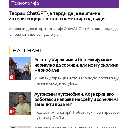
Технологијa
Творац ChatGPT-ја тврди да је вештачка
интелигенција постала паметнија од људи
Извршни директор компаније OpenAI, Сем Алтман, тврди да
је човечанство већ ушло у...
НАТЕНАНЕ
Зашто у Хирошими и Нагасакију може
нормално да се живи, али не и у околини
Чернобиља
У Јапану странци често забринуто постављају
питање како је могуће...
Аутономни аутомобили: Ко је крив ако
роботакси направи несрећу и хоће ли AI
заменити возаче?
Подкаст „Аналогија“: Роботаксији већ превозе
путнике у САД и...