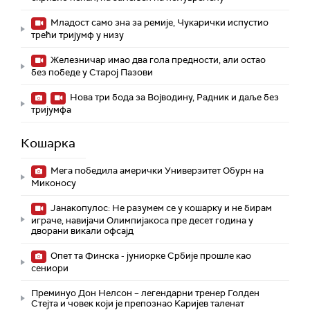
Младост само зна за ремије, Чукарички испустио
трећи тријумф у низу
Железничар имао два гола предности, али остао
без победе у Старој Пазови
Нова три бода за Војводину, Радник и даље без
тријумфа
Кошарка
Мега победила амерички Универзитет Обурн на
Миконосу
Јанакопулос: Не разумем се у кошарку и не бирам
играче, навијачи Олимпијакоса пре десет година у
дворани викали офсајд
Опет та Финска - јуниорке Србије прошле као
сениори
Преминуо Дон Нелсон – легендарни тренер Голден
Стејта и човек који је препознао Каријев таленат