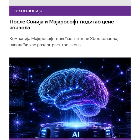
Технологијa
После Сонија и Мајкрософт подигао цене
конзола
Компанија Мајкрософт повећала је цене Xbox конзола,
наводећи као разлог раст трошкова...