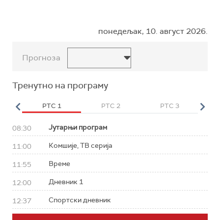
понедељак, 10. август 2026.
Прогноза
Тренутно на програму
HD
РТС 1
РТС 2
РТС 3
Р
Јутарњи програм
08:30
Комшије, ТВ серија
11:00
Време
11:55
Дневник 1
12:00
Спортски дневник
12:37