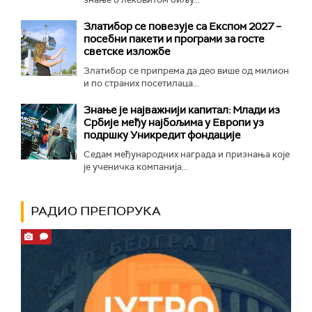
Златибор се повезује са Експом 2027 –
посебни пакети и програми за госте
светске изложбе
Златибор се припрема да део више од милион
и по страних посетилаца...
Знање је најважнији капитал: Млади из
Србије међу најбољима у Европи уз
подршку Уникредит фондације
Седам међународних награда и признања које
је ученичка компанија...
РАДИО ПРЕПОРУКА