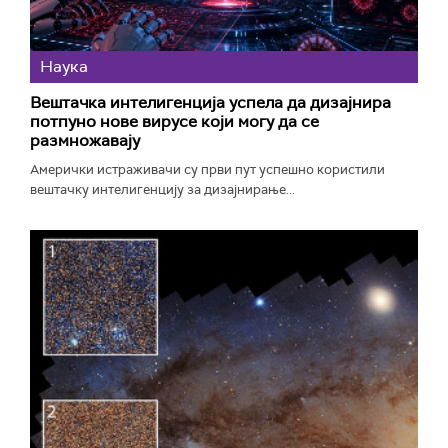
Наука
Вештачка интелигенција успела да дизајнира
потпуно нове вирусе који могу да се
размножавају
Амерички истраживачи су први пут успешно користили
вештачку интелигенцију за дизајнирање...