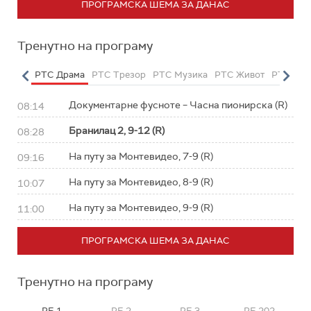
ПРОГРАМСКА ШЕМА ЗА ДАНАС
Тренутно на програму
етарац
РТС Драма
РТС Трезор
РТС Музика
РТС Живот
РТС Кла
Документарне фусноте – Часна пионирска (R)
08:14
Бранилац 2, 9-12 (R)
08:28
На путу за Монтевидео, 7-9 (R)
09:16
На путу за Монтевидео, 8-9 (R)
10:07
На путу за Монтевидео, 9-9 (R)
11:00
ПРОГРАМСКА ШЕМА ЗА ДАНАС
Тренутно на програму
РБ 1
РБ 2
РБ 3
РБ 202