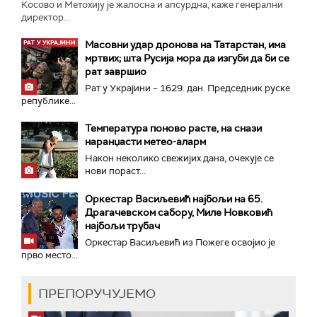
Косово и Метохију је жалосна и апсурдна, каже генерални
директор...
Масовни удар дронова на Татарстан, има
мртвих; шта Русија мора да изгуби да би се
рат завршио
Рат у Украјини – 1629. дан. Председник руске
републике...
Температура поново расте, на снази
наранџасти метео-аларм
Након неколико свежијих дана, очекује се
нови пораст...
Оркестар Васиљевић најбољи на 65.
Драгачевском сабору, Миле Новковић
најбољи трубач
Оркестар Васиљевић из Пожеге освојио је
прво место...
ПРЕПОРУЧУЈЕМО