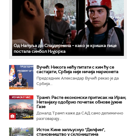
Од Напуља до Спајдермена – како је кришка пице
постала симбол Њујорка
Вучић: Никога нећу питати с ким ћу се
састајати, Србија није ничија марионета
Председник Александар Вучић рекао је да
Србија...
Трамп: Расте економски притисак на Иран;
Нетанјаху одобрио почетак обнове јужне
Газе
Доналд Трамп каже да САД само делимично
разговарају...
Исток Кине запљуснуо "Делфин",
становништво у склоништима