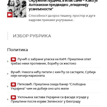
Окружени људима, а ипак сами – Како је
Антониони предвидео „епидемију
усамљености“
Способност да кроз тишину, простор и дуге
кадрове прикаже унутрашње...
ИЗБОР РУБРИКА
Политика
Лучић о забрани уласка на КиМ: Приштини опет
требао неки противник, борићу се жестоко
Вучић: Никога нећу питати с ким ћу се састајати, Србија
није ничија марионета
Петковић: Приштина скида банер "Слободна
Украјина“ чим не добије оно што жели
Уклоњена застава Украјине са фасаде зграде у
Приштини после изјаве Зеленског у Београду