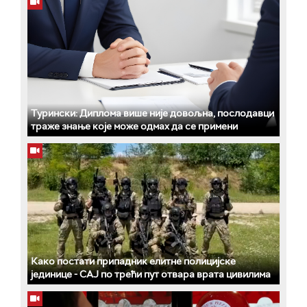
Турински: Диплома више није довољна, послодавци
траже знање које може одмах да се примени
Како постати припадник елитне полицијске
јединице - СAJ по трећи пут отвара врата цивилима