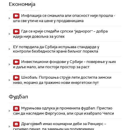
Економија
Инфлација се смањила али опасност није прошла -
шта све утиче на цене у продавницама
Где се крије следећи српски "једнорог" – добра
идеја није довољна за успех
ЕУ потврдила да Србија испуњава стандарде у
контроли безбедности хране биљног порекла
Инвестициони фондови у Србији – поверење у њих
и даље мало, али постоји простор за раст
Шкобаљ: Потрошња струје лети достигла зимски
ниво, морамо да тражимо нови енергетски пут
Фудбал
Мурињова одлука је променила фудбал: Пристао
сам да наследим Фергусона, али срце изабрало Челси
Драгојевић имао кошмарни деби за Ренџерс –
скривио пенал, па замењен на полувремену