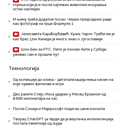
глумца који је и после најтежих животних искушења
остао насмејан
И њему треба додатни посао: Чешки председник ради
као фотограф на трци Формуле 1
Јелисавета Карађорђевић: Краљ Чарлс Трећи ми је
као брат, Џон Кенеди је много знао о Југославији
Шон Бин за РТС: Лепо је поново бити у Србији,
уживао сам и прошли пут
Технологијa
Од колекције до клика – дигитализација мења начин на
који чувамо филмове и игре
Део ракете Спејс-Икса ударио у Месец брзином од
8.690 километара на час
После Сонија и Мајкрософт подигао цене конзола
Творац ChatGPT-ја тврди да је вештачка интелигенција
постала паметнија од људи