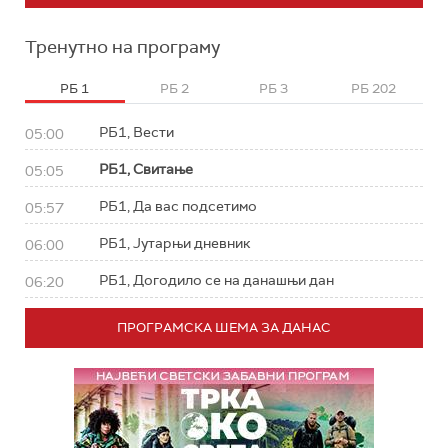
Тренутно на програму
РБ 1
РБ 2
РБ 3
РБ 202
РБ1, Вести
05:00
РБ1, Свитање
05:05
РБ1, Да вас подсетимо
05:57
РБ1, Јутарњи дневник
06:00
РБ1, Догодило се на данашњи дан
06:20
ПРОГРАМСКА ШЕМА ЗА ДАНАС