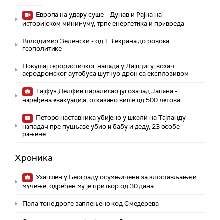
Европа на удару суше – Дунав и Рајна на
историјском минимуму, трпе енергетика и привреда
Володимир Зеленски - од ТВ екрана до ровова
геополитике
Покушај терористичког напада у Лајпцигу, возач
аеродромског аутобуса шутнуо дрон са експлозивом
Тајфун Делфин паралисао југозапад Јапана -
наређена евакуација, отказано више од 500 летова
Петоро наставника убијено у школи на Тајланду –
нападач пре пуцњаве убио и бабу и деду, 23 особе
рањене
Хроника
Ухапшен у Београду осумњичени за злостављање и
мучење, одређен му је притвор од 30 дана
Пола тоне дроге заплењено код Смедерева