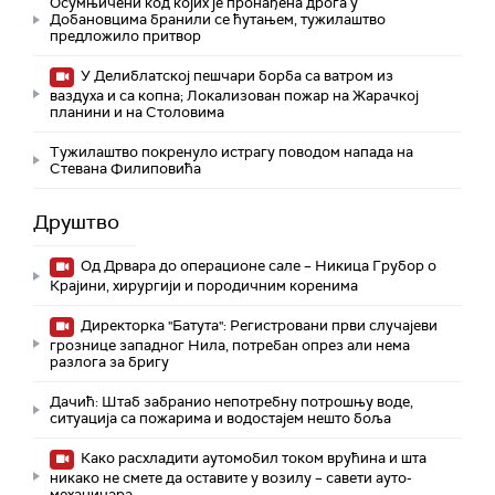
Осумњичени код којих је пронађена дрога у
Добановцима бранили се ћутањем, тужилаштво
предложило притвор
У Делиблатској пешчари борба са ватром из
ваздуха и са копна; Локализован пожар на Жарачкој
планини и на Столовима
Тужилаштво покренуло истрагу поводом напада на
Стевана Филиповића
Друштво
Од Дрвара до операционе сале – Никица Грубор о
Крајини, хирургији и породичним коренима
Директорка "Батута": Регистровани први случајеви
грознице западног Нила, потребан опрез али нема
разлога за бригу
Дачић: Штаб забранио непотребну потрошњу воде,
ситуација са пожарима и водостајем нешто боља
Како расхладити аутомобил током врућина и шта
никако не смете да оставите у возилу – савети ауто-
механичара