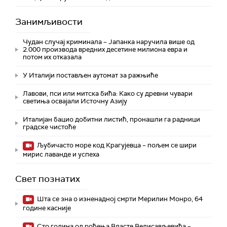
Занимљивости
Чудан случај криминала – Јапанка наручила више од
2.000 производа вредних десетине милиона евра и
потом их отказала
У Италији постављен аутомат за ражњиће
Лавови, пси или митска бића: Како су древни чувари
светиња освајали Источну Азију
Италијан бацио добитни листић, пронашли га радници
градске чистоће
Љубичасто море код Крагујевца – пољем се шири
мирис лаванде и успеха
Свет познатих
Шта се зна о изненадној смрти Мерилин Монро, 64
године касније
Сто година од рођења Власте Велисављевића –