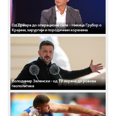
Од Дрвара до операционе сале – Никица Грубор о
Крајини, хирургији и породичним коренима
Володимир Зеленски - од ТВ екрана до ровова
геополитике