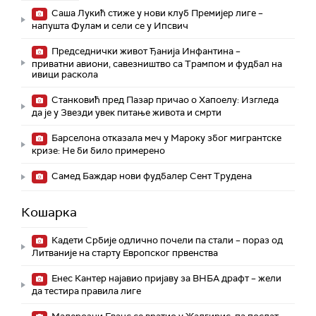
Саша Лукић стиже у нови клуб Премијер лиге –
напушта Фулам и сели се у Ипсвич
Председнички живот Ђанија Инфантина –
приватни авиони, савезништво са Трампом и фудбал на
ивици раскола
Станковић пред Пазар причао о Хапоелу: Изгледа
да је у Звезди увек питање живота и смрти
Барселона отказала меч у Мароку због мигрантске
кризе: Не би било примерено
Самед Баждар нови фудбалер Сент Трудена
Кошарка
Кадети Србије одлично почели па стали – пораз од
Литваније на старту Европског првенства
Енес Кантер најавио пријаву за ВНБА драфт – жели
да тестира правила лиге