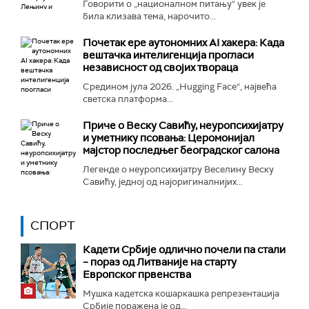
Говорити о „националном питању“ увек је
била клизава тема, нарочито...
Почетак ере аутономних AI хакера: Када
вештачка интелигенција прогласи
независност од својих твораца
Средином јула 2026. „Hugging Face“, највећа
светска платформа...
Приче о Веску Савићу, неуропсихијатру
и уметнику псовања: Церомонијал
мајстор последњег београдског салона
Легенде о неуропсихијатру Веселину Веску
Савићу, једној од најоригиналнијих...
СПОРТ
Кадети Србије одлично почели па стали
– пораз од Литваније на старту
Европског првенства
Мушка кадетска кошаркашка репрезентација
Србије поражена је од...