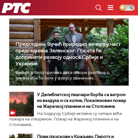
РТС
Председник Вучић приредио вечеру у част
председника Зеленског: Посета ће
допринети развоју односа Србије и
Украјине
Вечера је била прилика да се отвори разговор о
темама које ће бити у фокусу званичних...
У Делиблатској пешчари борба са ватром
из ваздуха и са копна; Локализован пожар
на Жарачкој планини и на Столовима
На подручју Србије активна су четири већа
пожара на отвореном. Пожар на Жарачкој планини и на
Столовима...
Први пљускови у Краљеву, Пироту и