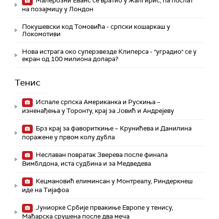
Малерозни Еванс се вратио у Жалгирис, па послат
на позајмицу у Лондон
Покушевски код Томовића - српски кошаркаш у
Локомотиви
Нова истрага око суперзвезде Клиперса - "уградио" се у
екран од 100 милиона долара?
Тенис
Испале српска Американка и Рускиња –
изненађења у Торонту, крај за Јовић и Андрејеву
Брз крај за фавориткиње – Крунићева и Данилина
поражене у првом колу дубла
Неславан повратак Зверева после финала
Вимблдона, иста судбина и за Медведева
Кецмановић елиминсан у Монтреалу, Риндеркнеш
иде на Тијафоа
Јуниорке Србије првакиње Европе у тенису,
Мађарска срушена после два меча