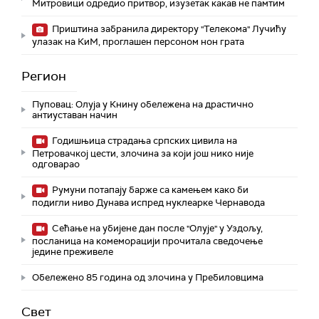
Митровици одредио притвор, изузетак какав не памтим
Приштина забранила директору "Телекома" Лучићу
улазак на КиМ, проглашен персоном нон грата
Регион
Пуповац: Олуја у Книну обележена на драстично
антиуставан начин
Годишњица страдања српских цивила на
Петровачкој цести, злочина за који још нико није
одговарао
Румуни потапају барже са камењем како би
подигли ниво Дунава испред нуклеарке Чернавода
Сећање на убијене дан после "Олује" у Уздољу,
посланица на комеморацији прочитала сведочење
једине преживеле
Обележено 85 година од злочина у Пребиловцима
Свет