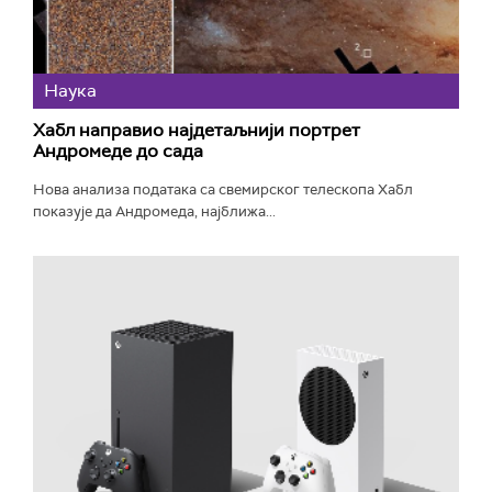
Наука
Хабл направио најдетаљнији портрет
Андромеде до сада
Нова анализа података са свемирског телескопа Хабл
показује да Андромеда, најближа...