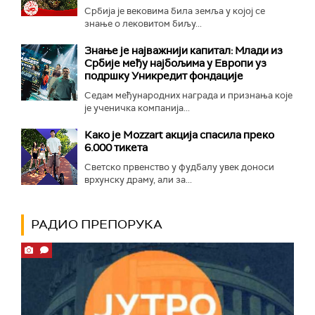
Србија је вековима била земља у којој се
знање о лековитом биљу...
Знање је најважнији капитал: Млади из
Србије међу најбољима у Европи уз
подршку Уникредит фондације
Седам међународних награда и признања које
је ученичка компанија...
Како је Mozzart акција спасила преко
6.000 тикета
Светско првенство у фудбалу увек доноси
врхунску драму, али за...
РАДИО ПРЕПОРУКА