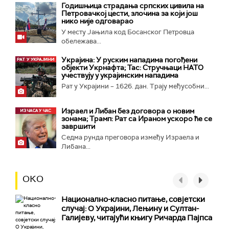
Годишњица страдања српских цивила на
Петровачкој цести, злочина за који још
нико није одговарао
У месту Јањила код Босанског Петровца
обележава...
Украјина: У руским нападима погођени
објекти Укрнафта; Тас: Стручњаци НАТО
учествују у украјинским нападима
Рат у Украјини – 1626. дан. Трају међусобни...
Израел и Либан без договора о новим
зонама; Трамп: Рат са Ираном ускоро ће се
завршити
Седма рунда преговора између Израела и
Либана...
ОКО
Национално-класнo питање, совјетски
случај: О Украјини, Лењину и Султан-
Галијеву, читајући књигу Ричарда Пајпса