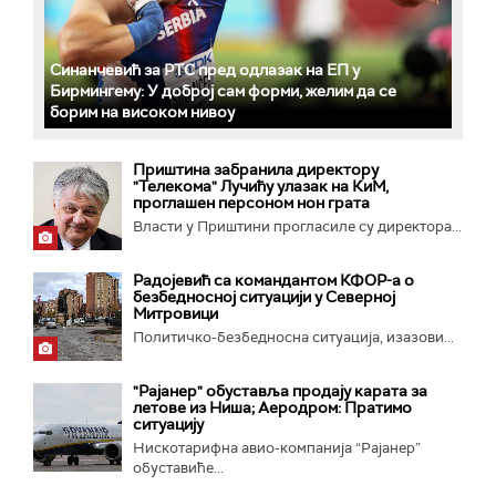
Синанчевић за РТС пред одлазак на ЕП у
Бирмингему: У доброј сам форми, желим да се
борим на високом нивоу
Приштина забранила директору
"Телекома" Лучићу улазак на КиМ,
проглашен персоном нон грата
Власти у Приштини прогласиле су директора...
Радојевић са командантом КФОР-а о
безбедносној ситуацији у Северној
Митровици
Политичко-безбедносна ситуација, изазови...
"Рајанер" обуставља продају карата за
летове из Ниша; Аеродром: Пратимо
ситуацију
Нискотарифна авио-компанија “Рајанер”
обуставиће...