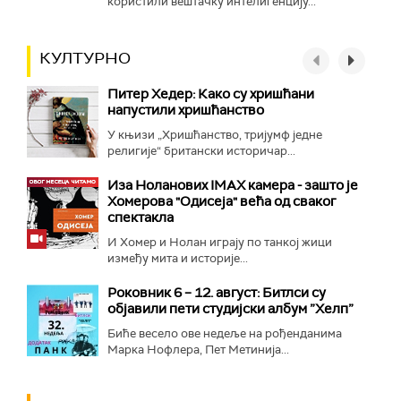
користили вештачку интелигенцију...
КУЛТУРНО
Питер Хедер: Како су хришћани
напустили хришћанство
У књизи „Хришћанство, тријумф једне
религије“ британски историчар...
Иза Ноланових IMAX камера - зашто је
Хомерова "Одисеја" већа од сваког
спектакла
И Хомер и Нолан играју по танкој жици
између мита и историје...
Роковник 6 – 12. август: Битлси су
објавили пети студијски албум ”Хелп”
Биће весело ове недеље на рођенданима
Марка Нофлера, Пет Метинија...