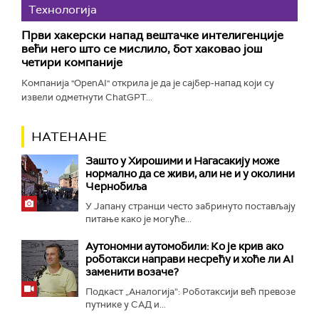
Технологијa
Први хакерски напад вештачке интелигенције
већи него што се мислило, бот хаковао још
четири компаније
Компанија "OpenAI" открила је да је сајбер-напад који су
извели одметнути ChatGPT...
НАТЕНАНЕ
Зашто у Хирошими и Нагасакију може
нормално да се живи, али не и у околини
Чернобиља
У Јапану странци често забринуто постављају
питање како је могуће...
Аутономни аутомобили: Ко је крив ако
роботакси направи несрећу и хоће ли AI
заменити возаче?
Подкаст „Аналогија“: Роботаксији већ превозе
путнике у САД и...