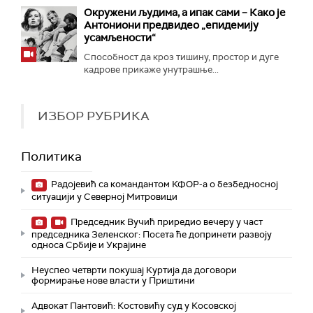
Окружени људима, а ипак сами – Како је
Антониони предвидео „епидемију
усамљености“
Способност да кроз тишину, простор и дуге
кадрове прикаже унутрашње...
ИЗБОР РУБРИКА
Политика
Радојевић са командантом КФОР-а о безбедносној
ситуацији у Северној Митровици
Председник Вучић приредио вечеру у част
председника Зеленског: Посета ће допринети развоју
односа Србије и Украјине
Неуспео четврти покушај Куртија да договори
формирање нове власти у Приштини
Адвокат Пантовић: Костовићу суд у Косовској