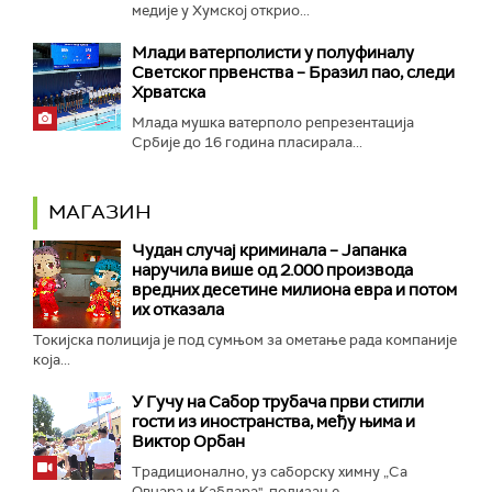
медије у Хумској открио...
Mлади ватерполисти у полуфиналу
Светског првенства – Бразил пао, следи
Хрватска
Млада мушка ватерполо репрезентација
Србије до 16 година пласирала...
МАГАЗИН
Чудан случај криминала – Јапанка
наручила више од 2.000 производа
вредних десетине милиона евра и потом
их отказала
Токијска полиција је под сумњом за ометање рада компаније
која...
У Гучу на Сабор трубача први стигли
гости из иностранства, међу њима и
Виктор Орбан
Традиционално, уз саборску химну „Са
Овчара и Каблара", подизање...