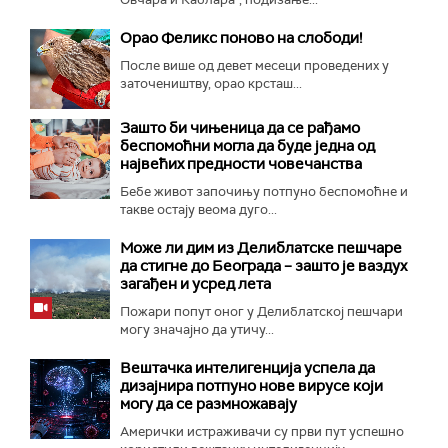
Орао Феликс поново на слободи!
После више од девет месеци проведених у
заточеништву, орао крсташ...
Зашто би чињеница да се рађамо
беспомоћни могла да буде једна од
највећих предности човечанства
Бебе живот започињу потпуно беспомоћне и
такве остају веома дуго...
Може ли дим из Делиблатске пешчаре
да стигне до Београда – зашто је ваздух
загађен и усред лета
Пожари попут оног у Делиблатској пешчари
могу значајно да утичу...
Вештачка интелигенција успела да
дизајнира потпуно нове вирусе који
могу да се размножавају
Амерички истраживачи су први пут успешно