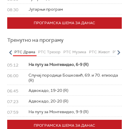
Јутарњи програм
08:30
ПРОГРАМСКА ШЕМА ЗА ДАНАС
Тренутно на програму
етарац
РТС Драма
РТС Трезор
РТС Музика
РТС Живот
РТС Кла
На путу за Монтевидео, 6-9 (R)
05:12
Случај породице Бошковић, 69. и 70. епизода
06:00
(R)
Адвокадо, 19-20 (R)
06:45
Адвокадо, 20-20 (R)
07:23
На путу за Монтевидео, 9-9 (R)
07:59
ПРОГРАМСКА ШЕМА ЗА ДАНАС