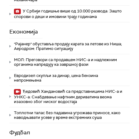
У Србији годишње више од 10.000 развода: Зашто
спорови о деци и имовини трају годинама
Економија
"Рајанер" обуставља продају карата за летове из Ниша;
Аеродром: Пратимо ситуацију
МОЛ: Преговори са продавцем НИС-а и надлежним
органима напредују ка завршној фази
Евродизел скупљи за динар, цена бензина
непромењена
Ђедовић Хандановић са представницима НИС-а и
УНКС-а: Снабдевање нафтним дериватима веома
изазовно због ниског водостаја
Топлотни талас без падавина угрожава приносе, како
наводњавати усеве у време екстремних суша
Фудбал