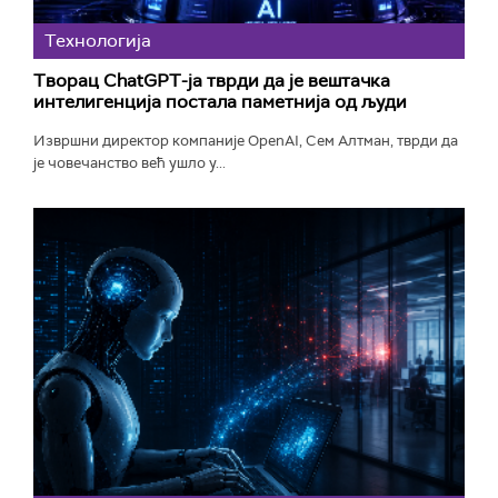
Технологијa
Творац ChatGPT-ја тврди да је вештачка
интелигенција постала паметнија од људи
Извршни директор компаније OpenAI, Сем Алтман, тврди да
је човечанство већ ушло у...