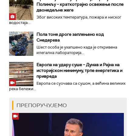
Полимљу – краткотрајно освежење после
двонедељне жеге
Због високих температура, пожара и ниског
водостаја...
Пола тоне дроге заплењено код
Смедерева
Шест особа је ухапшено када је откривена
илегална лабораторија...
Европа на удару суше – Дунав и Рајна на
историјском минимуму, трпе енергетика и
привреда
Европа се суочава са сушом, а већина великих
река бележи...
ПРЕПОРУЧУЈЕМО