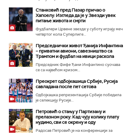
Станковић пред Пазар причао о
Хапоелу: Изгледа да је у Звезди увек
питање живота и смрти
Фудбалери Црвене звезде у суботу играју меч
четвртог кола Суперлиге...
Председнички живот Ђанија Инфантина
– приватни авиони, савезништво са
Трампом и фудбал на ивици раскола
Председник Фифе Ђани Инфантино суочава
се са највећом кризом...
Преокрет одбојкашица Србије, Русија
савладана после пет сетова
Одбојкашка репрезентација Србије победила
је селекцију Русије...
Петровић о стању у Партизану и
прелазном року: Кад чују колику плату
нудимо, сви се окрену и оду
Радосав Петровић је на конференцији за