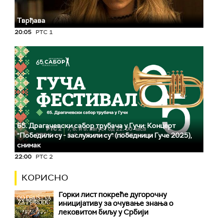
Тврђава
20:05
РТС 1
65. Драгачевски сабор трубача у Гучи: Концерт
"Победили су - заслужили су" (победници Гуче 2025),
снимак
22:00
РТС 2
КОРИСНО
Горки лист покреће дугорочну
иницијативу за очување знања о
лековитом биљу у Србији