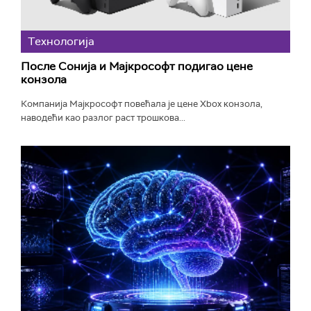
Технологијa
После Сонија и Мајкрософт подигао цене
конзола
Компанија Мајкрософт повећала је цене Xbox конзола,
наводећи као разлог раст трошкова...