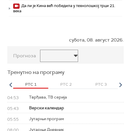
Да ли је Кина већ победила у технолошкој трци 21.
века
субота, 08. август 2026.
Прогноза
Тренутно на програму
HD
РТС 1
РТС 2
РТС 3
Р
Тврђава, ТВ серија
04:53
Верски календар
05:43
Јутарњи програм
05:55
Јутарњи Дневник
08:00