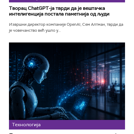
Творац ChatGPT-ја тврди да је вештачка
интелигенција постала паметнија од људи
Извршни директор компаније OpenAI, Сем Алтман, тврди да
је човечанство већ ушло у...
Технологијa