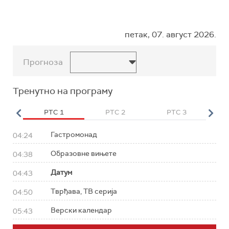
петак, 07. август 2026.
Прогноза
Тренутно на програму
HD
РТС 1
РТС 2
РТС 3
Р
Гастромонад
04:24
Образовне вињете
04:38
Датум
04:43
Тврђава, ТВ серија
04:50
Верски календар
05:43