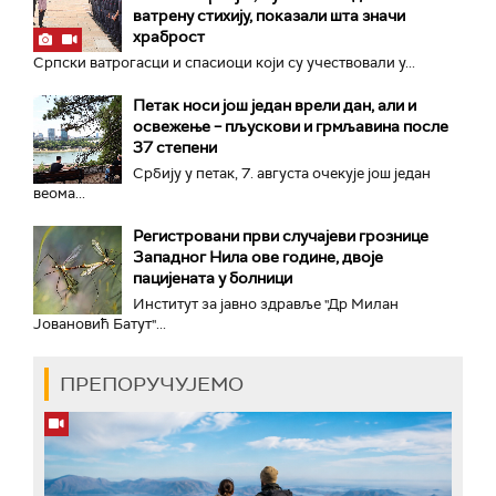
ватрену стихију, показали шта значи
храброст
Српски ватрогасци и спасиоци који су учествовали у...
Петак носи још један врели дан, али и
освежење – пљускови и грмљавина после
37 степени
Србију у петак, 7. августа очекује још један
веома...
Регистровани први случајеви грознице
Западног Нила ове године, двоје
пацијената у болници
Институт за јавно здравље "Др Милан
Јовановић Батут"...
ПРЕПОРУЧУЈЕМО