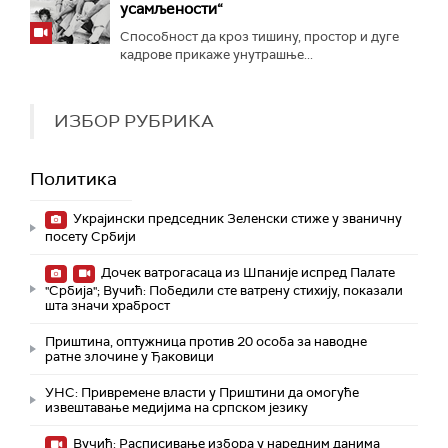
усамљености“
Способност да кроз тишину, простор и дуге
кадрове прикаже унутрашње...
ИЗБОР РУБРИКА
Политика
Украјински председник Зеленски стиже у званичну
посету Србији
Дочек ватрогасаца из Шпаније испред Палате
"Србија"; Вучић: Победили сте ватрену стихију, показали
шта значи храброст
Приштина, оптужница против 20 особа за наводне
ратне злочине у Ђаковици
УНС: Привремене власти у Приштини да омогуће
извештавање медијима на српском језику
Вучић: Расписивање избора у наредним данима