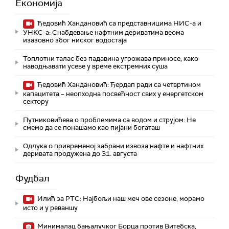
Економија
Ђедовић Хандановић са представницима НИС-а и
УНКС-а: Снабдевање нафтним дериватима веома
изазовно због ниског водостаја
Топлотни талас без падавина угрожава приносе, како
наводњавати усеве у време екстремних суша
Ђедовић Хандановић: Ђердап ради са четвртином
капацитета – неопходна посвећност свих у енергетском
сектору
Путниковићева о проблемима са водом и струјом: Не
смемо да се понашамо као пијани богаташ
Одлука о привременој забрани извоза нафте и нафтних
деривата продужена до 31. августа
Фудбал
Илић за РТС: Најбољи наш меч ове сезоне, морамо
исто и у реваншу
Минималац бањалучког Борца против Витебска,