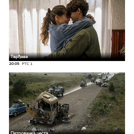
Тврђава
20:05
РТС 1
Петровачка цеста