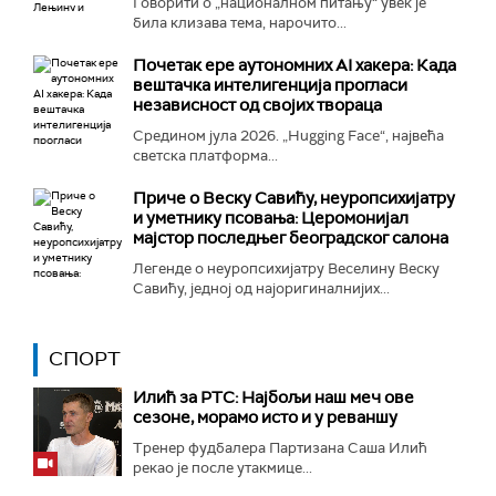
Говорити о „националном питању“ увек је
била клизава тема, нарочито...
Почетак ере аутономних AI хакера: Када
вештачка интелигенција прогласи
независност од својих твораца
Средином јула 2026. „Hugging Face“, највећа
светска платформа...
Приче о Веску Савићу, неуропсихијатру
и уметнику псовања: Церомонијал
мајстор последњег београдског салона
Легенде о неуропсихијатру Веселину Веску
Савићу, једној од најоригиналнијих...
СПОРТ
Илић за РТС: Најбољи наш меч ове
сезоне, морамо исто и у реваншу
Тренер фудбалера Партизана Саша Илић
рекао је после утакмице...