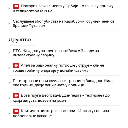
Пожари на више места у Србији – у гашењу помажу
и хеликоптери МУП-а
Саслушање због убиства на Карабурми, осумњичени се
бранили ћутањем
Друштво
РТС: "Квадратура круга" заштићена у Заводу за
интелектуалну својину
Апел за рационалну потрошњу струје – климе
троше трећину енергије у домаћинствима
Регистровани први случајеви грознице Западног Нила
ове године, двоје пацијената у болници
Брза пруга Београд–Будимпешта – тестирања до
краја августа, возови на јесен
Критично ниске резерве крви - Институт позива
добровољне даваоце