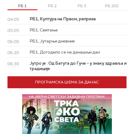
РБ 1
РБ 2
РБ 3
РБ 202
РБ1, Култура на Првом, реприза
04:05
РБ1, Свитање
05:05
РБ1, Јутарњи дневник
06:00
РБ1, Догодило се на данашњи дан
06:20
Јутро је : Од Батута до Гуче – у знаку здравља и
06:30
традиције
ПРОГРАМСКА ШЕМА ЗА ДАНАС