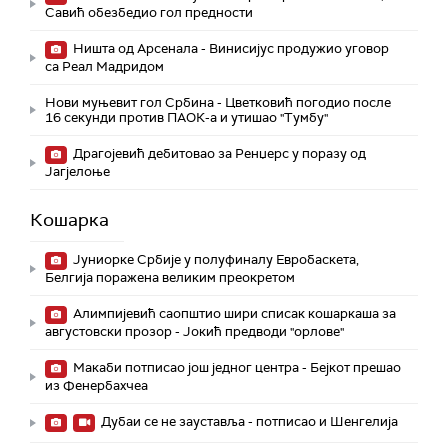
Савић обезбедио гол предности
Ништа од Арсенала - Винисијус продужио уговор
са Реал Мадридом
Нови муњевит гол Србина - Цветковић погодио после
16 секунди против ПАОК-а и утишао "Тумбу"
Драгојевић дебитовао за Ренџерс у поразу од
Јагјелоње
Кошарка
Јуниорке Србије у полуфиналу Евробаскета,
Белгија поражена великим преокретом
Алимпијевић саопштио шири списак кошаркаша за
августовски прозор - Јокић предводи "орлове"
Макаби потписао још једног центра - Бејкот прешао
из Фенербахчеа
Дубаи се не зауставља - потписао и Шенгелија