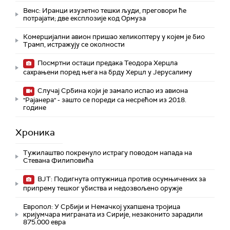
Венс: Иранци изузетно тешки људи, преговори ће
потрајати; две експлозије код Ормуза
Комерцијални авион пришао хеликоптеру у којем је био
Трамп, истражују се околности
Посмртни остаци предака Теодора Херцла
сахрањени поред њега на брду Херцл у Јерусалиму
Случај Србина који је замало испао из авиона
"Рајанера" - зашто се пореди са несрећом из 2018.
године
Хроника
Тужилаштво покренуло истрагу поводом напада на
Стевана Филиповића
ВЈТ: Подигнута оптужница против осумњичених за
припрему тешког убиства и недозвољено оружје
Европол: У Србији и Немачкој ухапшена тројица
кријумчара миграната из Сирије, незаконито зарадили
875.000 евра