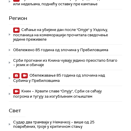
или недељама, поднећу оставку пре кампање
Регион
Сећање на убијене дан после "Олује" у Уздољу,
посланица на комеморацији прочитала сведочење
једине преживеле
Обележено 85 година од злочина у Пребиловцима
Срби прогнани из Книна чувају једино преостало благо
– језик и обичаје
Обележавање 85 година од злочина над
Србима у Пребиловцима
Книн – Хрвати славе "Олују", Срби се сећају
погрома и тугују за изгубљеним огњиштем
Свет
Судар два трамваја у Немачкој – више од 25
повређених, троје у критичном стању