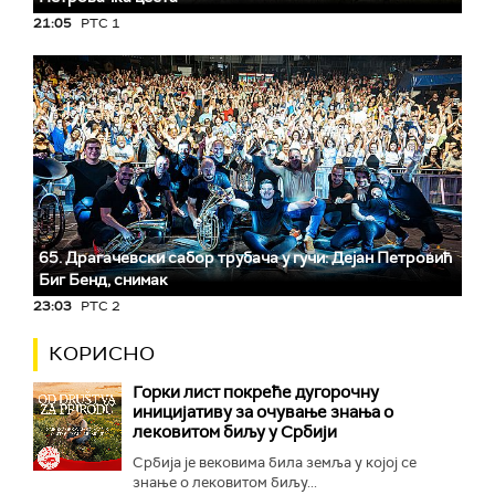
21:05
РТС 1
65. Драгачевски сабор трубача у гучи: Дејан Петровић
Биг Бeнд, снимак
23:03
РТС 2
КОРИСНО
Горки лист покреће дугорочну
иницијативу за очување знања о
лековитом биљу у Србији
Србија је вековима била земља у којој се
знање о лековитом биљу...