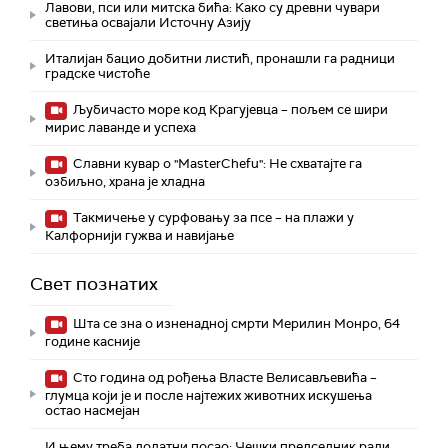
Лавови, пси или митска бића: Како су древни чувари
светиња освајали Источну Азију
Италијан бацио добитни листић, пронашли га радници
градске чистоће
Љубичасто море код Крагујевца – пољем се шири
мирис лаванде и успеха
Славни кувар о "MasterChefu": Не схватајте га
озбиљно, храна је хладна
Такмичење у сурфовању за псе – на плажи у
Калфорнији гужва и навијање
Свет познатих
Шта се зна о изненадној смрти Мерилин Монро, 64
године касније
Сто година од рођења Власте Велисављевића –
глумца који је и после најтежих животних искушења
остао насмејан
И њему треба додатни посао: Чешки председник ради