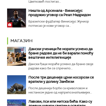
Цветковић постигао...
Ништа од Арсенала - Винисијус
продужио уговор са Реал Мадридом
Бразилски фудбалер Винисијус Жуниор
потписао је нови уговор са...
МАГАЗИН
Дански ученици ће морати усмено да
бране радове да не би варали помоћу
вештачке интелигенције
Дански ђаци мораће усмено да бране своје
радове како би се спречило...
После три деценије црни носорози се
вратили у долину Замбези
После деценија борбе са криволовом и
нестанком једне од најпрепознатљивијих...
Лавови, пси или митска бића: Како су
древни чувари светиња освајали