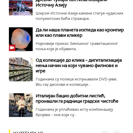
Источну Азију
Широм Источне Азије камене статуе чудесних
полумитских бића стражаре...
Да ли наша планета изгледа као кромпир
или као плави кликер
Најновији приказ Земљиног гравитационог
поља који је објавила...
Од колекције до клика – дигитализација
мења начин на који чувамо филмове и
игре
Годинама су полице испуњавали DVD-јеви,
Blu-ray дискови и колекције...
Италијан бацио добитни листић,
пронашли га радници градске чистоће
Годинама је уплаћивао исту комбинацију
бројева – оне који су...