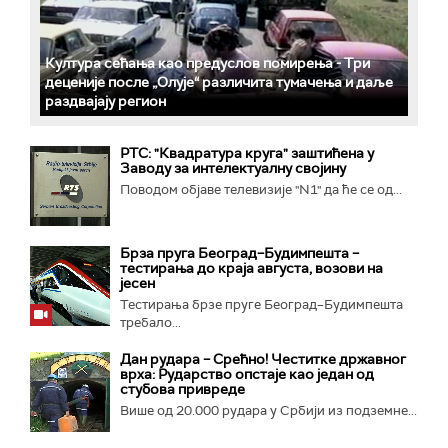
Култура сећања као предуслов помирења ­- Три
деценије после „Олује“ различита тумачења и даље
раздвајају регион
РТС: "Квадратура круга" заштићена у
Заводу за интелектуалну својину
Поводом објаве телевизије "N1" да ће се од...
Брза пруга Београд–Будимпешта –
тестирања до краја августа, возови на
јесен
Тестирања брзе пруге Београд–Будимпешта
требало...
Дан рудара – Срећно! Честитке државног
врха: Рударство опстаје као један од
стубова привреде
Више од 20.000 рудара у Србији из подземне...