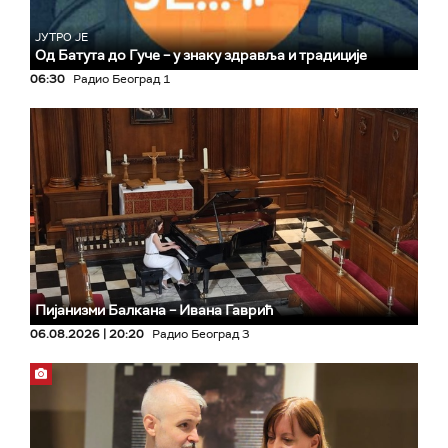
ЈУТРО ЈЕ
Од Батута до Гуче – у знаку здравља и традиције
06:30
Радио Београд 1
Пијанизми Балкана – Ивана Гаврић
06.08.2026 | 20:20
Радио Београд 3