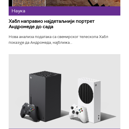
Наука
Хабл направио најдетаљнији портрет
Андромеде до сада
Нова анализа података са свемирског телескопа Хабл
показује да Андромеда, најближа...