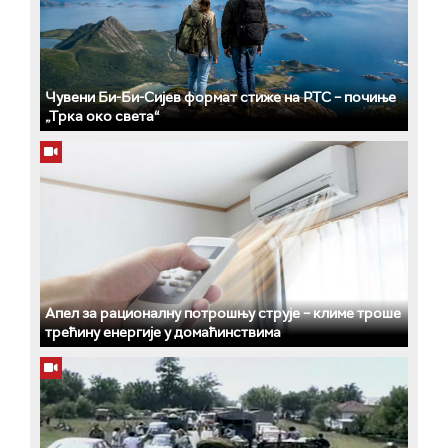
Чувени Би-Би-Сијев формат стиже на РТС – почиње
„Трка око света“
Апел за рационалну потрошњу струје – климе троше
трећину енергије у домаћинствима