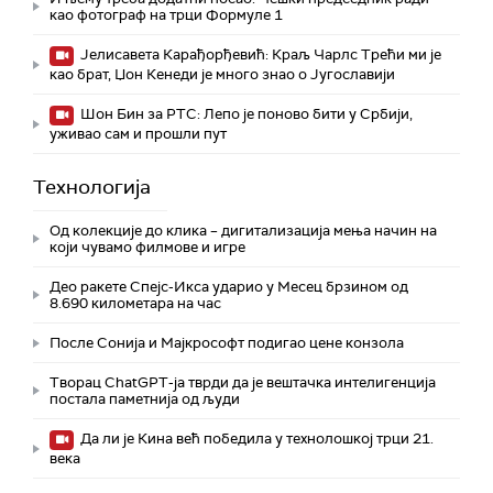
као фотограф на трци Формуле 1
Јелисавета Карађорђевић: Краљ Чарлс Трећи ми је
као брат, Џон Кенеди је много знао о Југославији
Шон Бин за РТС: Лепо је поново бити у Србији,
уживао сам и прошли пут
Технологијa
Од колекције до клика – дигитализација мења начин на
који чувамо филмове и игре
Део ракете Спејс-Икса ударио у Месец брзином од
8.690 километара на час
После Сонија и Мајкрософт подигао цене конзола
Творац ChatGPT-ја тврди да је вештачка интелигенција
постала паметнија од људи
Да ли је Кина већ победила у технолошкој трци 21.
века