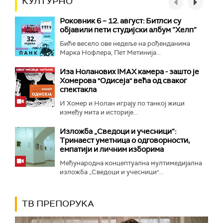
КУЛТУРНО
Роковник 6 – 12. август: Битлси су
објавили пети студијски албум ”Хелп”
Биће весело ове недеље на рођенданима
Марка Нофлера, Пет Метинија...
Иза Ноланових IMAX камера - зашто је
Хомерова "Одисеја" већа од сваког
спектакла
И Хомер и Нолан играју по танкој жици
између мита и историје...
Изложба „Сведоци и учесници“:
Тринаест уметница о одговорности,
емпатији и личним изборима
Међународна концептуална мултимедијална
изложба „Сведоци и учесници"...
ТВ ПРЕПОРУКА