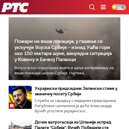
РТС
Пожари на више локација, у гашење се
укључује Војска Србије – изнад Ушћа гори
око 150 хектара шуме, ванредна ситуација
у Ковину и Бачкој Паланци
Ватрогасно-спасилачке екипе и даље интервенишу на
више локација широм Србије. Најтежа...
Украјински председник Зеленски стиже у
званичну посету Србији
Служба за сарадњу с медијима председника
Републике саопштила је да ће Александар
Вучић угостити украјинског...
Дочек ватрогасаца из Шпаније испред
Палате "Србија"; Вучић: Победили сте