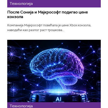
Технологијa
После Сонија и Мајкрософт подигао цене
конзола
Компанија Мајкрософт повећала је цене Xbox конзола,
наводећи као разлог раст трошкова...
Технологијa