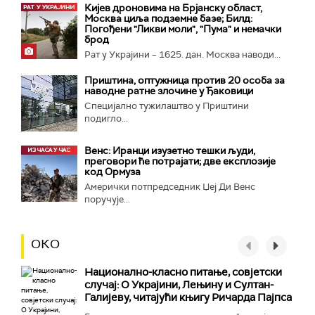
Кијев дроновима на Брјанску област,
Москва циља подземне базе; Билд:
Погођени "Ликви моли", "Пума" и немачки
брод
Рат у Украјини – 1625. дан. Москва наводи...
Приштина, оптужница против 20 особа за
наводне ратне злочине у Ђаковици
Специјално тужилаштво у Приштини
подигло...
Венс: Иранци изузетно тешки људи,
преговори ће потрајати; две експлозије
код Ормуза
Амерички потпредседник Џеј Ди Венс
поручује...
ОКО
Национално-класнo питање, совјетски
случај: О Украјини, Лењину и Султан-
Галијеву, читајући књигу Ричарда Пајпса