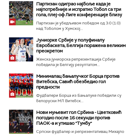
Партизан одиграо најбоље када је
најпотребније и испратио Тобол са три
гола, плеј-оф Лиге конференције близу
Партизан је убедљивом победом од 3:0 (1:0)
над Тоболом у Хумској...
Јуниорке Србије у полуфиналу
Евробаскета, Белгија поражена великим
преокретом
Женска јуниорска репрезентација Србије
победила је Белгију резултатом...
Минималац бањалучког Борца против
Витебска, Савић обезбедио гол
предности
Фудбалери Борца из Бањалуке победили су
белоруски МЛ Витебск...
Нови муњевит гол Србина - Цветковић
погодио после 16 секунди против
ПАОК-а и утишао "Тумбу"
Српски фудбалер и репрезентативац Михајло