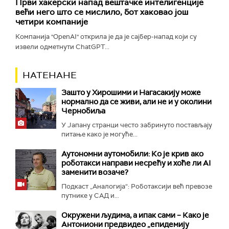
Први хакерски напад вештачке интелигенције
већи него што се мислило, бот хаковао још
четири компаније
Компанија "OpenAI" открила је да је сајбер-напад који су
извели одметнути ChatGPT...
НАТЕНАНЕ
Зашто у Хирошими и Нагасакију може
нормално да се живи, али не и у околини
Чернобиља
У Јапану странци често забринуто постављају
питање како је могуће...
Аутономни аутомобили: Ко је крив ако
роботакси направи несрећу и хоће ли AI
заменити возаче?
Подкаст „Аналогија“: Роботаксији већ превозе
путнике у САД и...
Окружени људима, а ипак сами – Како је
Антониони предвидео „епидемију