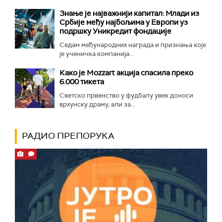
Знање је најважнији капитал: Млади из
Србије међу најбољима у Европи уз
подршку Уникредит фондације
Седам међународних награда и признања које
је ученичка компанија...
Како је Mozzart акција спасила преко
6.000 тикета
Светско првенство у фудбалу увек доноси
врхунску драму, али за...
РАДИО ПРЕПОРУКА