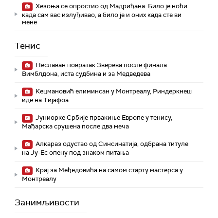
Хезоња се опростио од Мадриђана: Било је ноћи
када сам вас излуђивао, а било је и оних када сте ви
мене
Тенис
Неславан повратак Зверева после финала
Вимблдона, иста судбина и за Медведева
Кецмановић елиминсан у Монтреалу, Риндеркнеш
иде на Тијафоа
Јуниорке Србије првакиње Европе у тенису,
Мађарска срушена после два меча
Алкараз одустао од Синсинатија, одбрана титуле
на Ју-Ес опену под знаком питања
Крај за Међедовића на самом старту мастерса у
Монтреалу
Занимљивости