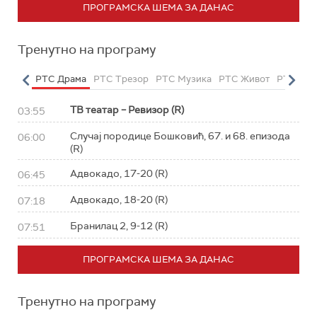
ПРОГРАМСКА ШЕМА ЗА ДАНАС
Тренутно на програму
етарац
РТС Драма
РТС Трезор
РТС Музика
РТС Живот
РТС Кла
ТВ театар – Ревизор (R)
03:55
Случај породице Бошковић, 67. и 68. епизода
06:00
(R)
Адвокадо, 17-20 (R)
06:45
Адвокадо, 18-20 (R)
07:18
Бранилац 2, 9-12 (R)
07:51
ПРОГРАМСКА ШЕМА ЗА ДАНАС
Тренутно на програму