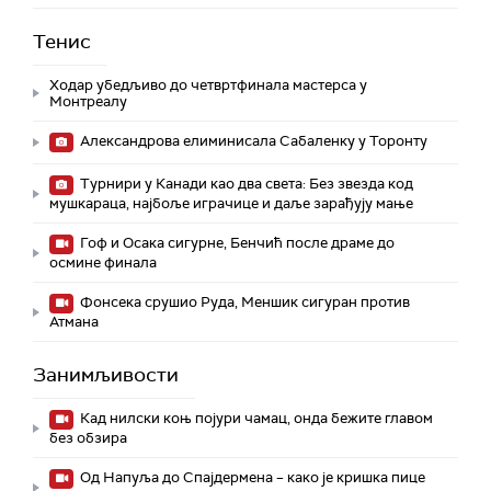
Тенис
Ходар убедљиво до четвртфинала мастерса у
Монтреалу
Александрова елиминисала Сабаленку у Торонту
Турнири у Канади као два света: Без звезда код
мушкараца, најбоље играчице и даље зарађују мање
Гоф и Осака сигурне, Бенчић после драме до
осмине финала
Фонсека срушио Руда, Меншик сигуран против
Атмана
Занимљивости
Кад нилски коњ појури чамац, онда бежите главом
без обзира
Од Напуља до Спајдермена – како је кришка пице