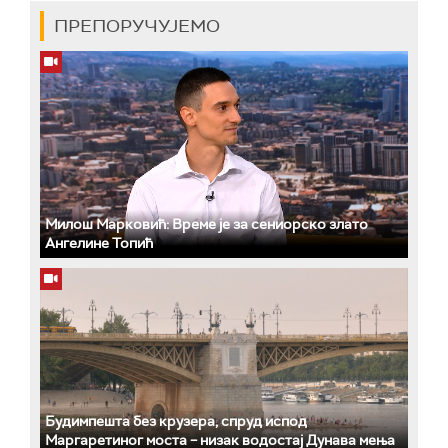
ПРЕПОРУЧУЈЕМО
Милош Марковић: Време је за сениорско злато
Ангелине Топић
Будимпешта без крузера, спруд испод
Маргаретиног моста – низак водостај Дунава мења