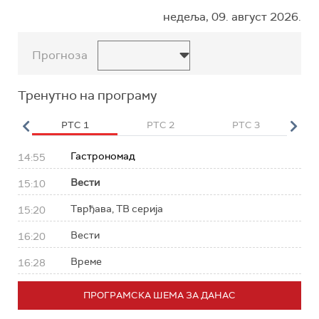
недеља, 09. август 2026.
Прогноза
Тренутно на програму
HD
РТС 1
РТС 2
РТС 3
Р
Гастрономад
14:55
Вести
15:10
Тврђава, ТВ серија
15:20
Вести
16:20
Време
16:28
ПРОГРАМСКА ШЕМА ЗА ДАНАС