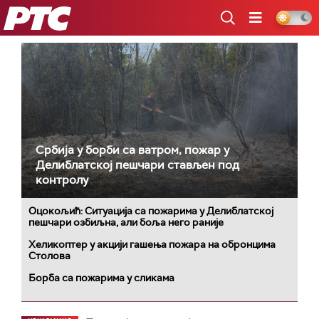
РТС
Србија у борби са ватром, пожар у
Делиблатској пешчари стављен под
контролу
Оцокољић: Ситуација са пожарима у Делиблатској
пешчари озбиљна, али боља него раније
Хеликоптер у акцији гашења пожара на обронцима
Столова
Борба са пожарима у сликама