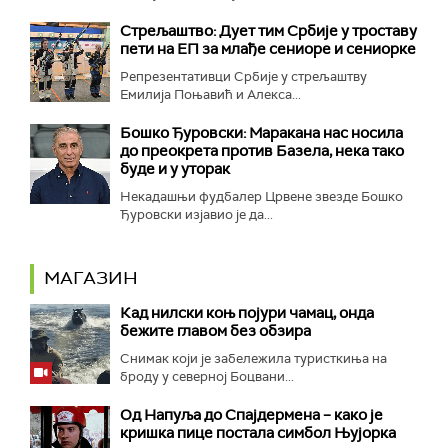
Стрељаштво: Дует тим Србије у троставу
пети на ЕП за млађе сениоре и сениорке
Репрезентативци Србије у стрељаштву
Емилија Поњавић и Алекса...
Бошко Ђуровски: Маракана нас носила
до преокрета против Базела, нека тако
буде и у уторак
Некадашњи фудбалер Црвене звезде Бошко
Ђуровски изјавио је да...
МАГАЗИН
Кад нилски коњ појури чамац, онда
бежите главом без обзира
Снимак који је забележила туристкиња на
броду у северној Боцвани...
Од Напуља до Спајдермена – како је
кришка пице постала симбол Њујорка