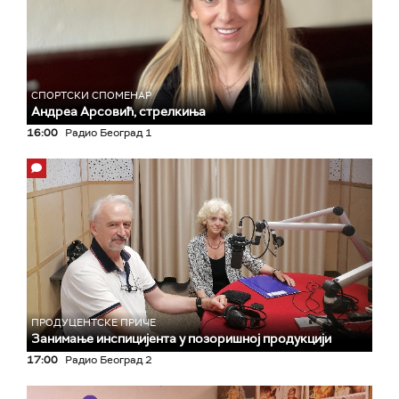
СПОРТСКИ СПОМЕНАР
Андреа Арсовић, стрелкиња
16:00
Радио Београд 1
ПРОДУЦЕНТСКЕ ПРИЧЕ
Занимање инспицијента у позоришној продукцији
17:00
Радио Београд 2