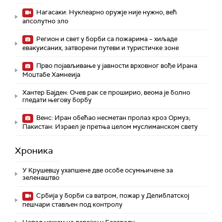
Нагасаки: Нуклеарно оружје није нужно, већ
апсолутно зло
Регион и свет у борби са пожарима – хиљаде
евакуисаних, затворени путеви и туристичке зоне
Прво појављивање у јавности врховног вође Ирана
Моџтабe Хамнеија
Хантер Бајден: Очев рак се проширио, веома је болно
гледати његову борбу
Венс: Иран обећао несметан пролаз кроз Ормуз;
Пакистан: Израел је претња целом муслиманском свету
Хроника
У Крушевцу ухапшене две особе осумњичене за
зеленаштво
Србија у борби са ватром, пожар у Делиблатској
пешчари стављен под контролу