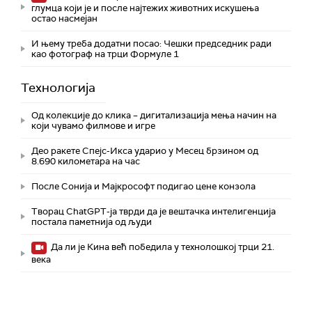
глумца који је и после најтежих животних искушења
остао насмејан
И њему треба додатни посао: Чешки председник ради
као фотограф на трци Формуле 1
Технологијa
Од колекције до клика – дигитализација мења начин на
који чувамо филмове и игре
Део ракете Спејс-Икса ударио у Месец брзином од
8.690 километара на час
После Сонија и Мајкрософт подигао цене конзола
Творац ChatGPT-ја тврди да је вештачка интелигенција
постала паметнија од људи
Да ли је Кина већ победила у технолошкој трци 21.
века