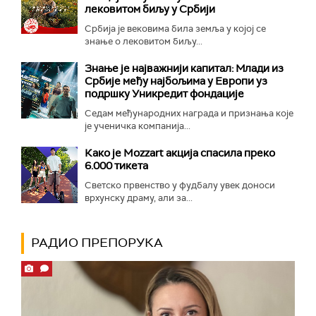
лековитом биљу у Србији
Србија је вековима била земља у којој се
знање о лековитом биљу...
Знање је најважнији капитал: Млади из
Србије међу најбољима у Европи уз
подршку Уникредит фондације
Седам међународних награда и признања које
је ученичка компанија...
Како је Mozzart акција спасила преко
6.000 тикета
Светско првенство у фудбалу увек доноси
врхунску драму, али за...
РАДИО ПРЕПОРУКА