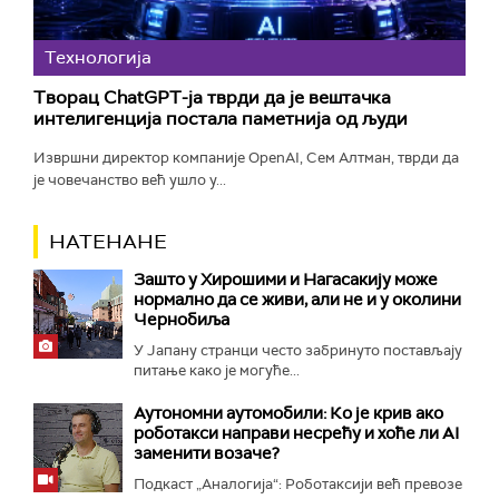
Технологијa
Творац ChatGPT-ја тврди да је вештачка
интелигенција постала паметнија од људи
Извршни директор компаније OpenAI, Сем Алтман, тврди да
је човечанство већ ушло у...
НАТЕНАНЕ
Зашто у Хирошими и Нагасакију може
нормално да се живи, али не и у околини
Чернобиља
У Јапану странци често забринуто постављају
питање како је могуће...
Аутономни аутомобили: Ко је крив ако
роботакси направи несрећу и хоће ли AI
заменити возаче?
Подкаст „Аналогија“: Роботаксији већ превозе