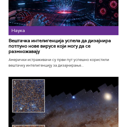
Наука
Вештачка интелигенција успела да дизајнира
потпуно нове вирусе који могу да се
размножавају
Амерички истраживачи су први пут успешно користили
вештачку интелигенцију за дизајнирање...