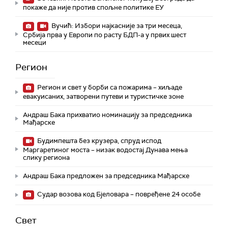
покаже да није против спољне политике ЕУ
Вучић: Избори најкасније за три месеца,
Србија прва у Европи по расту БДП-а у првих шест
месеци
Регион
Регион и свет у борби са пожарима – хиљаде
евакуисаних, затворени путеви и туристичке зоне
Андраш Бака прихватио номинацију за председника
Мађарске
Будимпешта без крузера, спруд испод
Маргаретиног моста – низак водостај Дунава мења
слику региона
Андраш Бакa предложен за председника Мађарске
Судар возова код Бјеловара – повређене 24 особе
Свет