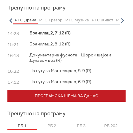
Тренутно на програму
етарац
РТС Драма
РТС Трезор
РТС Музика
РТС Живот
РТС Кла
Бранилац 2, 7-12 (R)
14:28
Бранилац 2, 8-12 (R)
15:21
Документарне фусноте – Шором шајке а
16:13
Дунавом воз (R)
На путу за Монтевидео, 5-9 (R)
16:22
На путу за Монтевидео, 6-9 (R)
17:12
ПРОГРАМСКА ШЕМА ЗА ДАНАС
Тренутно на програму
РБ 1
РБ 2
РБ 3
РБ 202