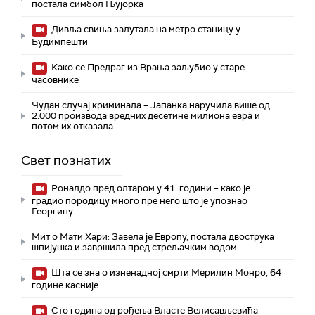
постала симбол Њујорка
Дивља свиња залутала на метро станицу у
Будимпешти
Како се Предраг из Врања заљубио у старе
часовнике
Чудан случај криминала – Јапанка наручила више од
2.000 производа вредних десетине милиона евра и
потом их отказала
Свет познатих
Роналдо пред олтаром у 41. години – како је
градио породицу много пре него што је упознао
Георгину
Мит о Мати Хари: Завела је Европу, постала двострука
шпијунка и завршила пред стрељачким водом
Шта се зна о изненадној смрти Мерилин Монро, 64
године касније
Сто година од рођења Власте Велисављевића –