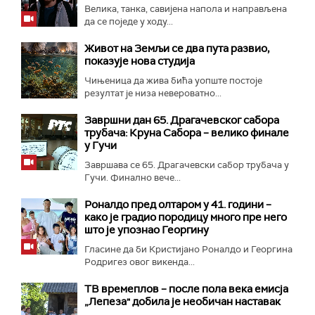
Велика, танка, савијена напола и направљена
да се поједе у ходу...
Живот на Земљи се два пута развио,
показује нова студија
Чињеница да жива бића уопште постоје
резултат је низа невероватно...
Завршни дан 65. Драгачевског сабора
трубача: Круна Сабора – велико финале
у Гучи
Завршава се 65. Драгачевски сабор трубача у
Гучи. Финално вече...
Роналдо пред олтаром у 41. години –
како је градио породицу много пре него
што је упознао Георгину
Гласине да би Кристијано Роналдо и Георгина
Родригез овог викенда...
ТВ времеплов – после пола века емисја
„Лепеза" добила је необичан наставак