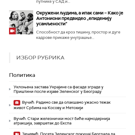
путнике у САД и...
Окружени људима, а ипак сами – Како је
Антониони предвидео „епидемију
усамљености“
Способност да кроз тишину, простор и дуге
кадрове прикаже унутрашње...
ИЗБОР РУБРИКА
Политика
Уклоњена застава Украјине са фасаде зграде у
Приштини после изјаве Зеленског у Београду
Вучић: Радимо све да олакшамо ужасно тежак
живот Србима на Косову и Метохији
Вучић: Стари железнички мост биће најмодернија
атракција, завршетак до Експа
Зечевић: Посета Зеленског покушај Београда да