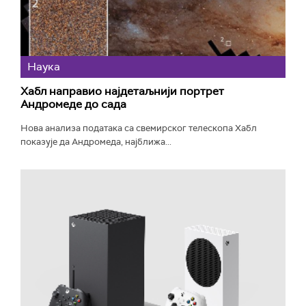
Наука
Хабл направио најдетаљнији портрет
Андромеде до сада
Нова анализа података са свемирског телескопа Хабл
показује да Андромеда, најближа...