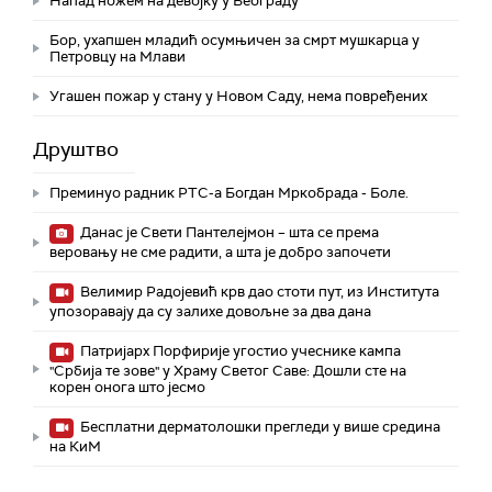
Напад ножем на девојку у Београду
Бор, ухапшен младић осумњичен за смрт мушкарца у
Петровцу на Млави
Угашен пожар у стану у Новом Саду, нема повређених
Друштво
Преминуо радник РТС-а Богдан Мркобрада - Боле.
Данас је Свети Пантелејмон – шта се према
веровању не сме радити, а шта је добро започети
Велимир Радојевић крв дао стоти пут, из Института
упозоравају да су залихе довољне за два дана
Патријарх Порфирије угостио учеснике кампа
"Србија те зове" у Храму Светог Саве: Дошли сте на
корен онога што јесмо
Бесплатни дерматолошки прегледи у више средина
на КиМ