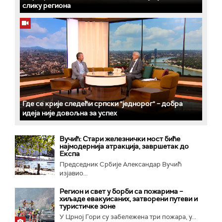
слику региона
Где се крије следећи српски "једнорог" – добра
идеја није довољна за успех
Вучић: Стари железнички мост биће
најмодернија атракција, завршетак до
Експа
Председник Србије Александар Вучић
изјавио...
Регион и свет у борби са пожарима –
хиљаде евакуисаних, затворени путеви и
туристичке зоне
У Црној Гори су забележена три пожара, у...