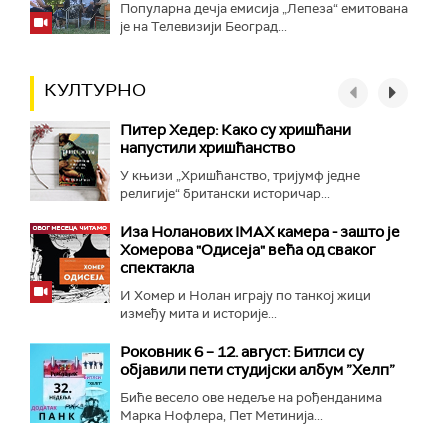
Популарна дечја емисија „Лепеза“ емитована
је на Телевизији Београд...
КУЛТУРНО
Питер Хедер: Како су хришћани
напустили хришћанство
У књизи „Хришћанство, тријумф једне
религије“ британски историчар...
Иза Ноланових IMAX камера - зашто је
Хомерова "Одисеја" већа од сваког
спектакла
И Хомер и Нолан играју по танкој жици
између мита и историје...
Роковник 6 – 12. август: Битлси су
објавили пети студијски албум ”Хелп”
Биће весело ове недеље на рођенданима
Марка Нофлера, Пет Метинија...