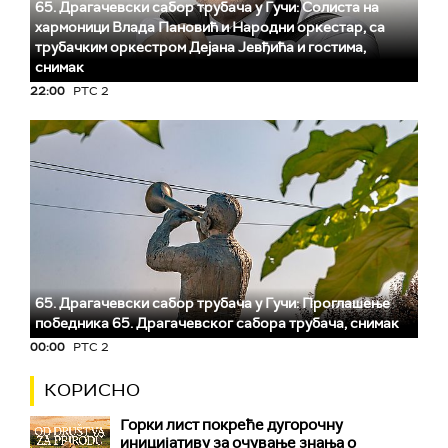
65. Драгачевски сабор трубача у Гучи: Солиста на
хармоници Влада Пановић и Народни оркестар, са
трубачким оркестром Дејана Јевђића и гостима,
снимак
22:00
РТС 2
65. Драгачевски сабор трубача у Гучи: Проглашење
победника 65. Драгачевског сабора трубача, снимак
00:00
РТС 2
КОРИСНО
Горки лист покреће дугорочну
иницијативу за очување знања о