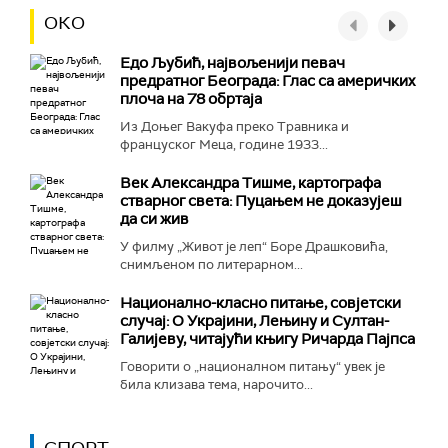
ОКО
Едо Љубић, највољенији певач
предратног Београда: Глас са америчких
плоча на 78 обртаја
Из Доњег Вакуфа преко Травника и
француског Меца, године 1933...
Век Александра Тишме, картографа
стварног света: Пуцањем не доказујеш
да си жив
У филму „Живот је леп“ Боре Драшковића,
снимљеном по литерарном...
Национално-класнo питање, совјетски
случај: О Украјини, Лењину и Султан-
Галијеву, читајући књигу Ричарда Пајпса
Говорити о „националном питању“ увек је
била клизава тема, нарочито...