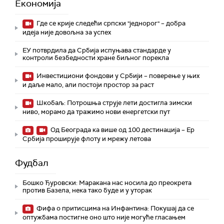
Економија
Где се крије следећи српски "једнорог" – добра
идеја није довољна за успех
ЕУ потврдила да Србија испуњава стандарде у
контроли безбедности хране биљног порекла
Инвестициони фондови у Србији – поверење у њих
и даље мало, али постоји простор за раст
Шкобаљ: Потрошња струје лети достигла зимски
ниво, морамо да тражимо нови енергетски пут
Од Београда ка више од 100 дестинација – Ер
Србија проширује флоту и мрежу летова
Фудбал
Бошко Ђуровски: Маракана нас носила до преокрета
против Базела, нека тако буде и у уторак
Фифа о притисцима на Инфантина: Покушај да се
оптужбама постигне оно што није могуће гласањем