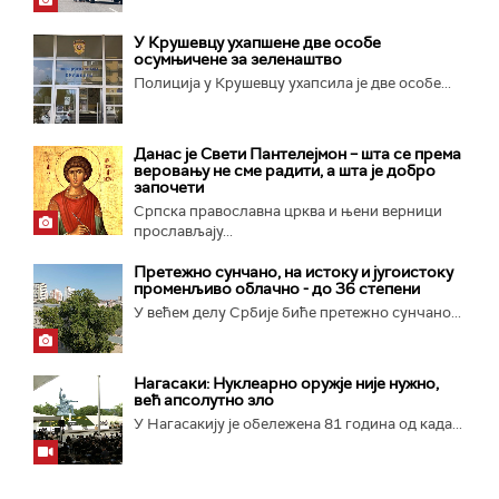
У Крушевцу ухапшене две особе
осумњичене за зеленаштво
Полиција у Крушевцу ухапсила је две особе...
Данас је Свети Пантелејмон – шта се према
веровању не сме радити, а шта је добро
започети
Српска православна црква и њени верници
прослављају...
Претежно сунчано, на истоку и југоистоку
променљиво облачно - до 36 степени
У већем делу Србије биће претежно сунчано...
Нагасаки: Нуклеарно оружје није нужно,
већ апсолутно зло
У Нагасакију је обележена 81 година од када...