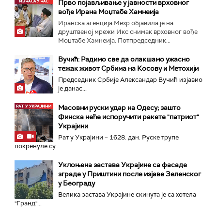
Прво појављивање у јавности врховног
вође Ирана Моџтабe Хамнеија
Иранска агенција Мехр објавила је на
друштвеној мрежи Икс снимак врховног вође
Моџтабе Хамнеија. Потпредседник...
Вучић: Радимо све да олакшамо ужасно
тежак живот Србима на Косову и Метохији
Председник Србије Александар Вучић изјавио
је данас...
Масовни руски удар на Одесу; зашто
Финска неће испоручити ракете "патриот"
Украјини
Рат у Украјини – 1628. дан. Руске трупе
покренуле су...
Уклоњена застава Украјине са фасаде
зграде у Приштини после изјаве Зеленског
у Београду
Велика заставa Украјине скинута је са хотела
"Гранд"...