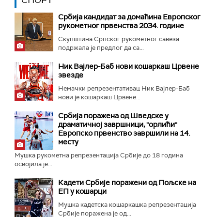
СПОРТ
Србија кандидат за домаћина Европског
рукометног првенства 2034. године
Скупштина Српског рукометног савеза
подржала је предлог да са...
Ник Вајлер-Баб нови кошаркаш Црвене
звезде
Немачки репрезентативац Ник Вајлер-Баб
нови је кошаркаш Црвене...
Србија поражена од Шведске у
драматичној завршници, "орлићи"
Европско првенство завршили на 14.
месту
Мушка рукометна репрезентација Србије до 18 година
освојила је...
Кадети Србије поражени од Пољске на
ЕП у кошарци
Мушка кадетска кошаркашка репрезентација
Србије поражена је од...