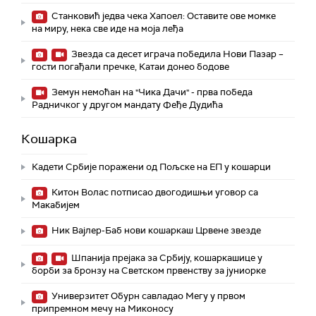
Станковић једва чека Хапоел: Оставите ове момке
на миру, нека све иде на моја леђа
Звезда са десет играча победила Нови Пазар –
гости погађали пречке, Катаи донео бодове
Земун немоћан на "Чика Дачи" - прва победа
Радничког у другом мандату Феђе Дудића
Кошарка
Кадети Србије поражени од Пољске на ЕП у кошарци
Китон Волас потписао двогодишњи уговор са
Макабијем
Ник Вајлер-Баб нови кошаркаш Црвене звезде
Шпанија прејакa за Србију, кошаркашице у
борби за бронзу на Светском првенству за јуниорке
Универзитет Обурн савладао Мегу у првом
припремном мечу на Миконосу