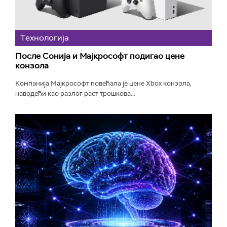
Технологијa
После Сонија и Мајкрософт подигао цене
конзола
Компанија Мајкрософт повећала је цене Xbox конзола,
наводећи као разлог раст трошкова...