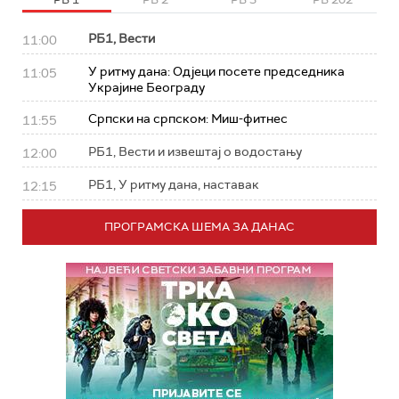
РБ1, Вести
11:00
У ритму дана: Од‌јеци посете председника
11:05
Украјине Београду
Српски на српском: Миш-фитнес
11:55
РБ1, Вести и извештај о водостању
12:00
РБ1, У ритму дана, наставак
12:15
ПРОГРАМСКА ШЕМА ЗА ДАНАС