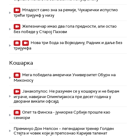
Младост само зна за ремије, Чукарички испустио
трећи тријумф у низу
Железничар имао два гола предности, али остао
без победе у Старој Пазови
Нова три бода за Војводину, Радник и даље без
тријумфа
Кошарка
Мега победила амерички Универзитет Обурн на
Миконосу
Јанакопулос: Не разумем се у кошарку и не бирам
играче, навијачи Олимпијакоса пре десет година у
дворани викали офсајд
Опет та Финска - јуниорке Србије прошле као
сениори
Преминуо Дон Нелсон – легендарни тренер Голден
Стејта и човек који је препознао Каријев таленат