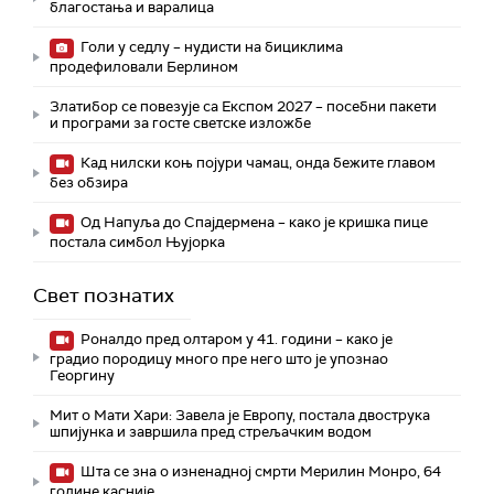
благостања и варалица
Голи у седлу – нудисти на бициклима
продефиловали Берлином
Златибор се повезује са Експом 2027 – посебни пакети
и програми за госте светске изложбе
Кад нилски коњ појури чамац, онда бежите главом
без обзира
Од Напуља до Спајдермена – како је кришка пице
постала симбол Њујорка
Свет познатих
Роналдо пред олтаром у 41. години – како је
градио породицу много пре него што је упознао
Георгину
Мит о Мати Хари: Завела је Европу, постала двострука
шпијунка и завршила пред стрељачким водом
Шта се зна о изненадној смрти Мерилин Монро, 64
године касније