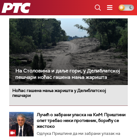
РТС
На Столовима и даље гори, у Делиблатској
пешчари ноћас гашена мања жаришта
Ноћас гашена мања жаришта у Делиблатској
пешчари
Лучић о забрани уласка на КиМ: Приштини
опет требао неки противник, борићу се
жестоко
Одлука Приштине да ми забрани улазак на