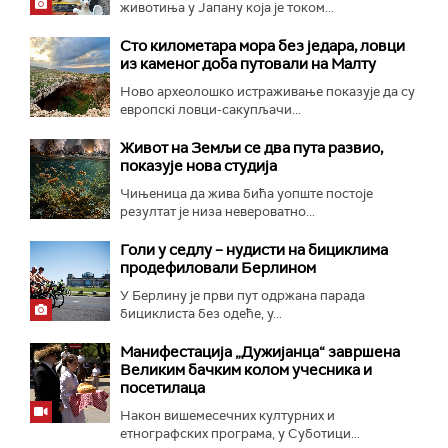
животиња у Јапану која је током...
Сто километара мора без једара, ловци
из каменог доба путовали на Малту
Ново археолошко истраживање показује да су
европскi ловци-сакупљачи...
Живот на Земљи се два пута развио,
показује нова студија
Чињеница да жива бића уопште постоје
резултат је низа невероватно...
Голи у седлу – нудисти на бициклима
продефиловали Берлином
У Берлину је први пут одржана парада
бициклиста без одеће, у...
Манифестација „Дужијанца“ завршена
Великим бачким колом учесника и
посетилаца
Након вишемесечних културних и
етнографских програма, у Суботици...