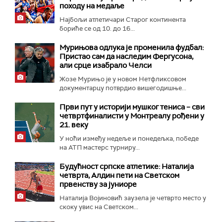
походу на медаље
Најбољи атлетичари Старог континента
бориће се од 10. до 16...
Мурињова одлука је променила фудбал:
Пристао сам да наследим Фергусона,
али срце изабрало Челси
Жозе Мурињо је у новом Нетфликсовом
документарцу потврдио вишегодишње...
Први пут у историји мушког тениса – сви
четвртфиналисти у Монтреалу рођени у
21. веку
У ноћи између недеље и понедељка, победе
на АТП мастерс турниру...
Будућност српске атлетике: Наталија
четврта, Алдин пети на Светском
првенству за јуниоре
Наталија Војиновић заузела је четврто место у
скоку увис на Светском...