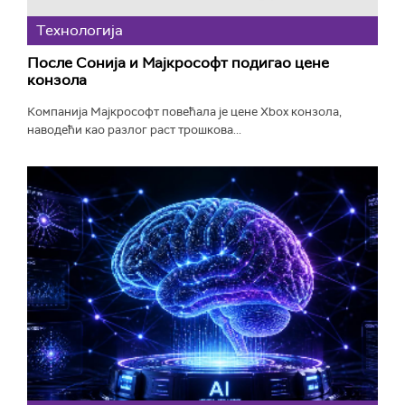
Технологијa
После Сонија и Мајкрософт подигао цене
конзола
Компанија Мајкрософт повећала је цене Xbox конзола,
наводећи као разлог раст трошкова...