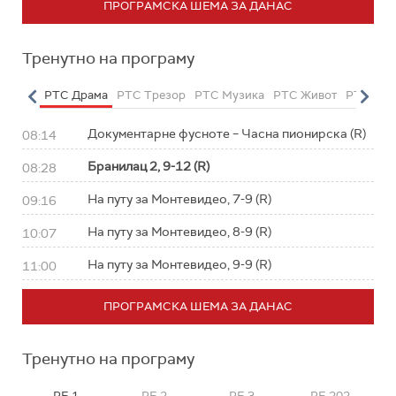
ПРОГРАМСКА ШЕМА ЗА ДАНАС
Тренутно на програму
етарац
РТС Драма
РТС Трезор
РТС Музика
РТС Живот
РТС Кла
Документарне фусноте – Часна пионирска (R)
08:14
Бранилац 2, 9-12 (R)
08:28
На путу за Монтевидео, 7-9 (R)
09:16
На путу за Монтевидео, 8-9 (R)
10:07
На путу за Монтевидео, 9-9 (R)
11:00
ПРОГРАМСКА ШЕМА ЗА ДАНАС
Тренутно на програму
РБ 1
РБ 2
РБ 3
РБ 202