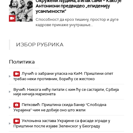
Окружени људима, а ипак сами – Како је
Антониони предвидео „епидемију
усамљености“
Способност да кроз тишину, простор и дуге
кадрове прикаже унутрашње...
ИЗБОР РУБРИКА
Политика
Лучић о забрани уласка на КиМ: Приштини опет
требао неки противник, борићу се жестоко
Вучић: Никога нећу питати с ким ћу се састајати, Србија
није ничија марионета
Петковић: Приштина скида банер "Слободна
Украјина“ чим не добије оно што жели
Уклоњена застава Украјине са фасаде зграде у
Приштини после изјаве Зеленског у Београду