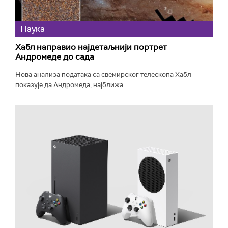
Наука
Хабл направио најдетаљнији портрет
Андромеде до сада
Нова анализа података са свемирског телескопа Хабл
показује да Андромеда, најближа...