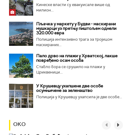
Кинеске власти су евакуисале више од
милион...
Пљачка у маркету у Будви - маскирани
мушкарци уз претњу пиштољем однели
320.000 евра
Полиција интензивно трага за тројицом
маскираних...
Пало дрво на плажи у Хрватској, лакше
повређено осам особа
Стабло бора се срушило на плажи у
Цриквеници...
У Крушевцу ухапшене две особе
осумњичене за зеленаштво
Полиција у Крушевцу ухапсила је две особе...
ОКО