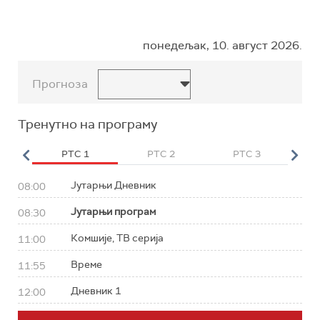
понедељак, 10. август 2026.
Прогноза
Тренутно на програму
HD
РТС 1
РТС 2
РТС 3
Р
Јутарњи Дневник
08:00
Јутарњи програм
08:30
Комшије, ТВ серија
11:00
Време
11:55
Дневник 1
12:00