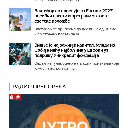
Златибор се повезује са Експом 2027 –
посебни пакети и програми за госте
светске изложбе
Златибор се припрема да део више од милион
и по страних посетилаца...
Знање је најважнији капитал: Млади из
Србије међу најбољима у Европи уз
подршку Уникредит фондације
Седам међународних награда и признања које
је ученичка компанија...
РАДИО ПРЕПОРУКА