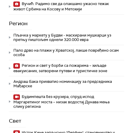
Вучић: Радимо све да олакшамо ужасно тежак
живот Србима на Косову и Метохији
Регион
Пљачка у маркету у Будви - маскирани мушкарци уз
претњу пиштољем однели 320.000 евра
Пало дрво на плажи у Хрватској, лакше повређено осам
особа
Регион и свет у борби са пожарима – хиљаде
евакуисаних, затворени путеви и туристичке зоне
Андраш Бака прихватио номинацију за председника
Мађарске
Будимпешта без крузера, спруд испод
Маргаретиног моста – низак водостај Дунава мења
слику региона
Свет
Исток Кине запљуснуо "Делфин", становништво у