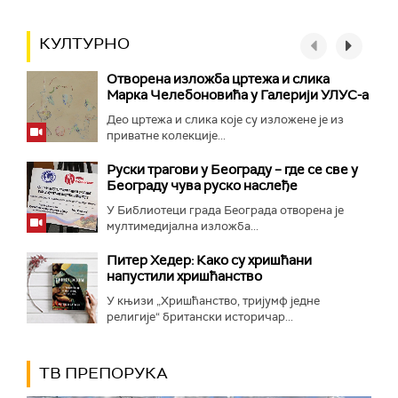
КУЛТУРНО
Отворена изложба цртежа и слика
Марка Челебоновића у Галерији УЛУС-а
Део цртежа и слика које су изложене је из
приватне колекције...
Руски трагови у Београду – где се све у
Београду чува руско наслеђе
У Библиотеци града Београда отворена је
мултимедијална изложба...
Питер Хедер: Како су хришћани
напустили хришћанство
У књизи „Хришћанство, тријумф једне
религије“ британски историчар...
ТВ ПРЕПОРУКА