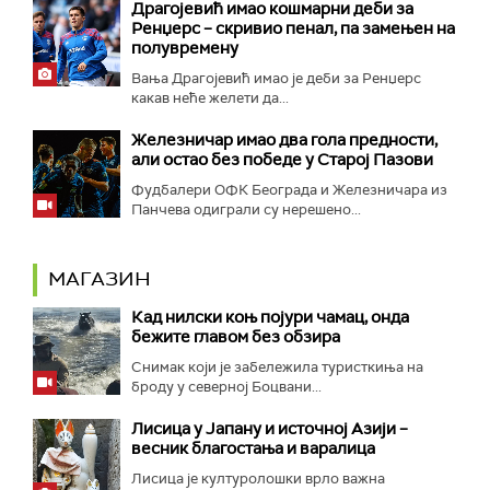
Драгојевић имао кошмарни деби за
Ренџерс – скривио пенал, па замењен на
полувремену
Вања Драгојевић имао је деби за Ренџерс
какав неће желети да...
Железничар имао два гола предности,
али остао без победе у Старој Пазови
Фудбалери ОФК Београда и Железничара из
Панчева одиграли су нерешено...
МАГАЗИН
Кад нилски коњ појури чамац, онда
бежите главом без обзира
Снимак који је забележила туристкиња на
броду у северној Боцвани...
Лисица у Јапану и источној Азији –
весник благостања и варалица
Лисица је културолошки врло важна