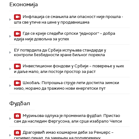
Економија
Инфлација се смањила али опасност није прошла -
шта све утиче на цене у продавницама
Где се крије следећи српски "једнорог" – добра
идеја није довољна за успех
ЕУ потврдила да Србија испуњава стандарде у
контроли безбедности хране биљног порекла
Инвестициони фондови у Србији – поверење у њих
и даље мало, али постоји простор за раст
Шкобаљ: Потрошња струје лети достигла зимски
ниво, морамо да тражимо нови енергетски пут
Фудбал
Мурињова одлука је променила фудбал: Пристао
сам да наследим Фергусона, али срце изабрало Челси
Драгојевић имао кошмарни деби за Ренџерс –
скривио пенал, па замењен на полувремену