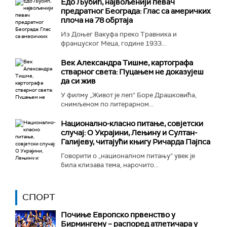
Едо Љубић, највољенији певач
предратног Београда: Глас са америчких
плоча на 78 обртаја
Из Доњег Вакуфа преко Травника и
француског Меца, године 1933...
Век Александра Тишме, картографа
стварног света: Пуцањем не доказујеш
да си жив
У филму „Живот је леп“ Боре Драшковића,
снимљеном по литерарном...
Национално-класнo питање, совјетски
случај: О Украјини, Лењину и Султан-
Галијеву, читајући књигу Ричарда Пајпса
Говорити о „националном питању“ увек је
била клизава тема, нарочито...
СПОРТ
Почиње Европско првенство у
Бирмингему – распоред атлетичара у