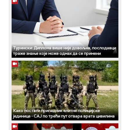
Турински: Диплома више није довољна, послодавци
траже знање које може одмах да се примени
Како постати припадник елитне полицијске
јединице - СAJ по трећи пут отвара врата цивилима