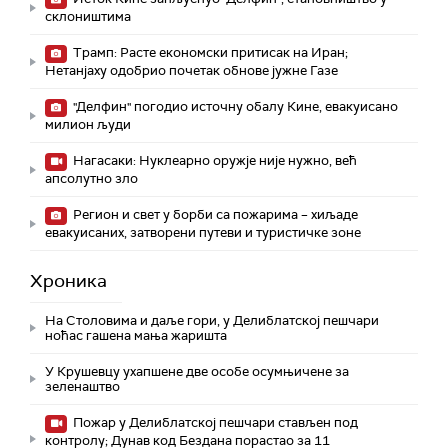
склоништима
Трамп: Расте економски притисак на Иран;
Нетанјаху одобрио почетак обнове јужне Газе
"Делфин" погодио источну обалу Кине, евакуисано
милион људи
Нагасаки: Нуклеарно оружје није нужно, већ
апсолутно зло
Регион и свет у борби са пожарима – хиљаде
евакуисаних, затворени путеви и туристичке зоне
Хроника
На Столовима и даље гори, у Делиблатској пешчари
ноћас гашена мања жаришта
У Крушевцу ухапшене две особе осумњичене за
зеленаштво
Пожар у Делиблатској пешчари стављен под
контролу; Дунав код Бездана порастао за 11