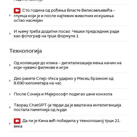
Сто година од рођења Власте Велисављевића –
глумца који је и после најтежих животних искушења
остао насмејан
И њему треба додатни посао: Чешки председник ради
као фотограф на трци Формуле 1
Технологијa
Од колекције до клика – дигитализација мења начин на
који чувамо филмове и игре
Део ракете Спејс-Икса ударио у Месец брзином од
8.690 километара на час
После Сонија и Мајкрософт подигао цене конзола
Творац ChatGPT-ја тврди да је вештачка интелигенција
постала паметнија од људи
Да ли је Кина већ победила у технолошкој трци 21.
века