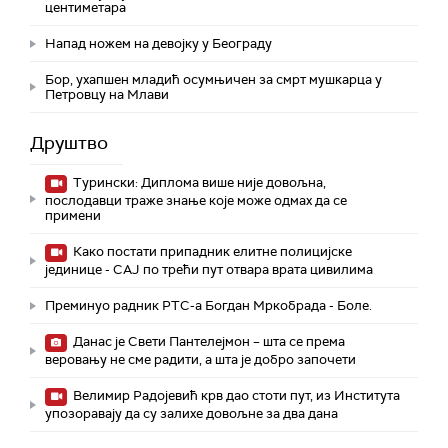
центиметара
Напад ножем на девојку у Београду
Бор, ухапшен младић осумњичен за смрт мушкарца у
Петровцу на Млави
Друштво
Турински: Диплома више није довољна,
послодавци траже знање које може одмах да се
примени
Како постати припадник елитне полицијске
јединице - СAJ по трећи пут отвара врата цивилима
Преминуо радник РТС-а Богдан Мркобрада - Боле.
Данас је Свети Пантелејмон – шта се према
веровању не сме радити, а шта је добро започети
Велимир Радојевић крв дао стоти пут, из Института
упозоравају да су залихе довољне за два дана