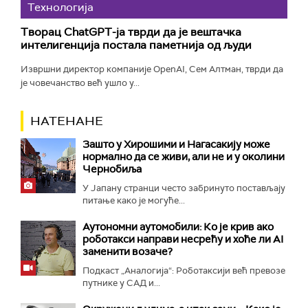
Технологијa
Творац ChatGPT-ја тврди да је вештачка
интелигенција постала паметнија од људи
Извршни директор компаније OpenAI, Сем Алтман, тврди да
је човечанство већ ушло у...
НАТЕНАНЕ
Зашто у Хирошими и Нагасакију може
нормално да се живи, али не и у околини
Чернобиља
У Јапану странци често забринуто постављају
питање како је могуће...
Аутономни аутомобили: Ко је крив ако
роботакси направи несрећу и хоће ли AI
заменити возаче?
Подкаст „Аналогија“: Роботаксији већ превозе
путнике у САД и...