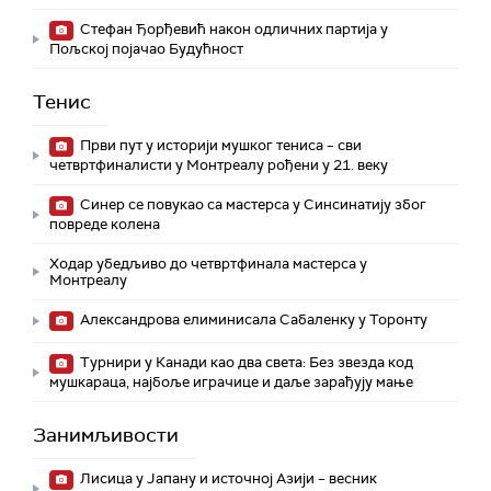
Стефан Ђорђевић након одличних партија у
Пољској појачао Будућност
Тенис
Први пут у историји мушког тениса – сви
четвртфиналисти у Монтреалу рођени у 21. веку
Синер се повукао са мастерса у Синсинатију због
повреде колена
Ходар убедљиво до четвртфинала мастерса у
Монтреалу
Александрова елиминисала Сабаленку у Торонту
Турнири у Канади као два света: Без звезда код
мушкараца, најбоље играчице и даље зарађују мање
Занимљивости
Лисица у Јапану и источној Азији – весник