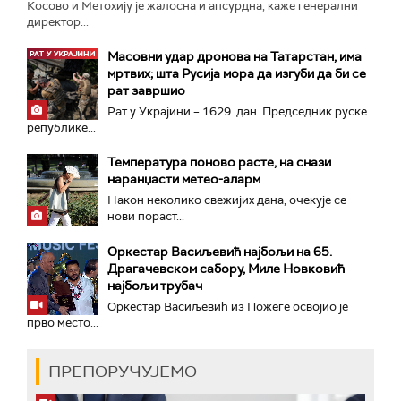
Косово и Метохију је жалосна и апсурдна, каже генерални
директор...
Масовни удар дронова на Татарстан, има
мртвих; шта Русија мора да изгуби да би се
рат завршио
Рат у Украјини – 1629. дан. Председник руске
републике...
Температура поново расте, на снази
наранџасти метео-аларм
Након неколико свежијих дана, очекује се
нови пораст...
Оркестар Васиљевић најбољи на 65.
Драгачевском сабору, Миле Новковић
најбољи трубач
Оркестар Васиљевић из Пожеге освојио је
прво место...
ПРЕПОРУЧУЈЕМО