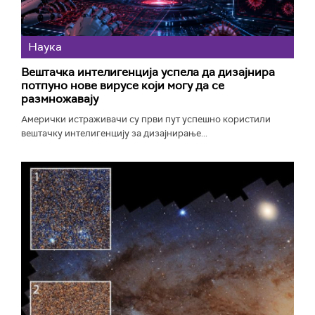
Наука
Вештачка интелигенција успела да дизајнира
потпуно нове вирусе који могу да се
размножавају
Амерички истраживачи су први пут успешно користили
вештачку интелигенцију за дизајнирање...