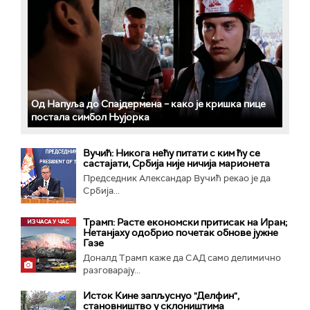
Од Напуља до Спајдермена – како је кришка пице
постала симбол Њујорка
Вучић: Никога нећу питати с ким ћу се
састајати, Србија није ничија марионета
Председник Александар Вучић рекао је да
Србија...
Трамп: Расте економски притисак на Иран;
Нетанјаху одобрио почетак обнове јужне
Газе
Доналд Трамп каже да САД само делимично
разговарају...
Исток Кине запљуснуо "Делфин",
становништво у склоништима