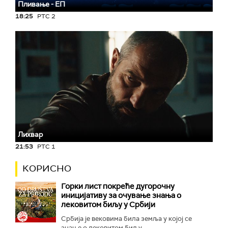
Пливање - ЕП
18:25
РТС 2
Лихвар
21:53
РТС 1
КОРИСНО
Горки лист покреће дугорочну
иницијативу за очување знања о
лековитом биљу у Србији
Србија је вековима била земља у којој се
знање о лековитом биљу...