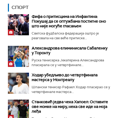
СПОРТ
Фифа о притисцима на Инфантина:
Покушај да се оптужбама постигне оно
што није могуће гласањем
Светска фудбалска федерација оштро је
реаговала на све веће притиске...
Александрова елиминисала Сабаленку
у Торонту
Руска тенисерка Јекатерина Александрова
пласирала се у четвртфинале...
Ходар убедљиво до четвртфинала
мастерса у Монтреалу
Шпански тенисер Рафаел Ходар пласирао се у
четвртфинале мастерса...
Станковић једва чека Хапоел: Оставите
ове момке на миру, нека све иде на моја
леђа