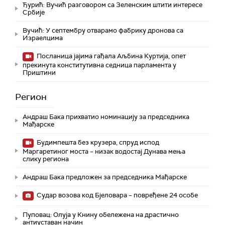
Ђурић: Вучић разговором са Зеленским штити интересе
Србије
Вучић: У септембру отварамо фабрику дронова са
Израелцима
Посланица јајима гађала Аљбина Куртија, опет
прекинута конститутивна седница парламента у
Приштини
Регион
Андраш Бака прихватио номинацију за председника
Мађарске
Будимпешта без крузера, спруд испод
Маргаретиног моста – низак водостај Дунава мења
слику региона
Андраш Бакa предложен за председника Мађарске
Судар возова код Бјеловара – повређене 24 особе
Пуповац: Олуја у Книну обележена на драстично
антиуставан начин