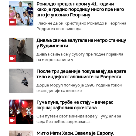
Роналдо пред олтаром у 41. години –
како је градио породицу много пре него
што је упознао Георгину
Гласине да би Кристијано Роналдо и Георгина
Родригез овог викенда...
Дивља свиња залутала на метро станицу
у Будимпешти
Дивља свиња се у суботу пре подне појавила
на метро станици у...
После три деценије покушавају да врате
тело индијског алпинисте са Евереста
Дорџе Моруп погинуо је 1996. године током
експедиције са кинеске...
Гуча пуна, трубе не стају – вечерас
окршај најбољих оркестара
Сви путеви овог викенда воде у Гучу, али за
сада без већих задржавања...
Мит о Мати Хари: Завела је Европу,