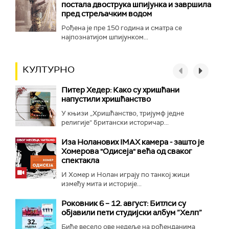
постала двострука шпијунка и завршила
пред стрељачким водом
Рођена је пре 150 година и сматра се
најпознатијом шпијунком...
КУЛТУРНО
Питер Хедер: Како су хришћани
напустили хришћанство
У књизи „Хришћанство, тријумф једне
религије“ британски историчар...
Иза Ноланових IMAX камера - зашто је
Хомерова "Одисеја" већа од сваког
спектакла
И Хомер и Нолан играју по танкој жици
између мита и историје...
Роковник 6 – 12. август: Битлси су
објавили пети студијски албум ”Хелп”
Биће весело ове недеље на рођенданима