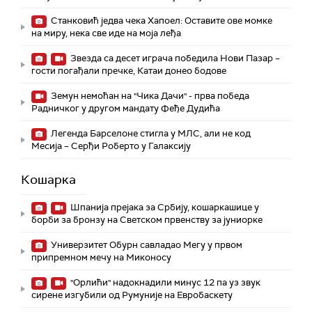
Станковић једва чека Хапоел: Оставите ове момке
на миру, нека све иде на моја леђа
Звезда са десет играча победила Нови Пазар –
гости погађали пречке, Катаи донео бодове
Земун немоћан на "Чика Дачи" - прва победа
Радничког у другом мандату Феђе Дудића
Легенда Барселоне стигла у МЛС, али не код
Месија – Серђи Роберто у Галаксију
Кошарка
Шпанија прејакa за Србију, кошаркашице у
борби за бронзу на Светском првенству за јуниорке
Универзитет Обурн савладао Мегу у првом
припремном мечу на Миконосу
"Орлићи" надокнадили минус 12 па уз звук
сирене изгубили од Румуније на Евробаскету