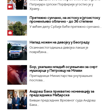
Патријарх српски Порфирије угостио је у
Храму...
Претежно сунчано, на истоку и југоистоку
променљиво облачно - до 36 степени
У већем делу Србије биће претежно сунчано...
Напад ножем на девојку у Београду
Осамнаестогодишња девојка лакше је
повређена...
Бор, ухапшен младић осумњичен за смрт
мушкарца у Петровцу на Млави
Припадници Министарства унутрашњих
послова...
Андраш Бака прихватио номинацију за
председника Мађарске
Бивши председник Врховног суда Андраш
Бака...