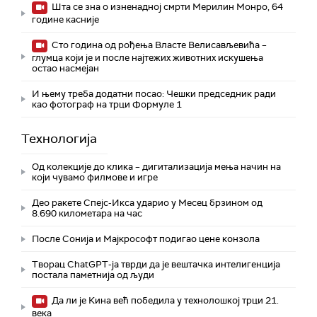
Шта се зна о изненадној смрти Мерилин Монро, 64
године касније
Сто година од рођења Власте Велисављевића –
глумца који је и после најтежих животних искушења
остао насмејан
И њему треба додатни посао: Чешки председник ради
као фотограф на трци Формуле 1
Технологијa
Од колекције до клика – дигитализација мења начин на
који чувамо филмове и игре
Део ракете Спејс-Икса ударио у Месец брзином од
8.690 километара на час
После Сонија и Мајкрософт подигао цене конзола
Творац ChatGPT-ја тврди да је вештачка интелигенција
постала паметнија од људи
Да ли је Кина већ победила у технолошкој трци 21.
века