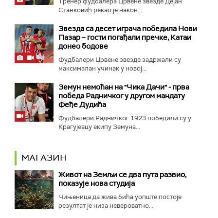
Тренер фудбалера Црвене звезде Дејан
Станковић рекао је након...
Звезда са десет играча победила Нови
Пазар – гости погађали пречке, Катаи
донео бодове
Фудбалери Црвене звезде задржали су
максималан учинак у новој...
Земун немоћан на "Чика Дачи" - прва
победа Радничког у другом мандату
Феђе Дудића
Фудбалери Радничког 1923 победили су у
Крагујевцу екипу Земуна...
МАГАЗИН
Живот на Земљи се два пута развио,
показује нова студија
Чињеница да жива бића уопште постоје
резултат је низа невероватно...