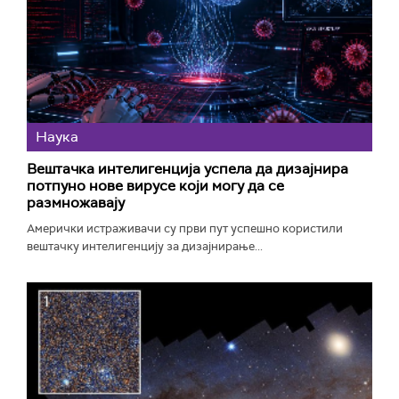
Наука
Вештачка интелигенција успела да дизајнира
потпуно нове вирусе који могу да се
размножавају
Амерички истраживачи су први пут успешно користили
вештачку интелигенцију за дизајнирање...