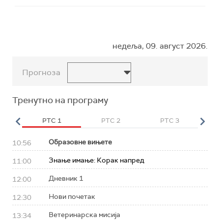
недеља, 09. август 2026.
Прогноза
Тренутно на програму
HD
РТС 1
РТС 2
РТС 3
Р
Образовне вињете
10:56
Знање имање: Корак напред
11:00
Дневник 1
12:00
Нови почетак
12:30
Ветеринарска мисија
13:34