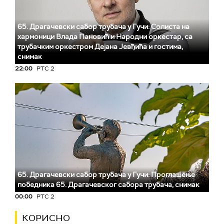
65. Драгачевски сабор трубача у Гучи: Солиста на
хармоници Влада Пановић и Народни оркестар, са
трубачким оркестром Дејана Јевђића и гостима,
снимак
22:00
РТС 2
65. Драгачевски сабор трубача у Гучи: Проглашење
победника 65. Драгачевског сабора трубача, снимак
00:00
РТС 2
КОРИСНО