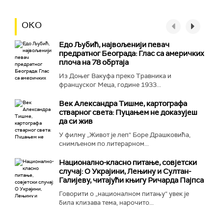
ОКО
Едо Љубић, највољенији певач
предратног Београда: Глас са америчких
плоча на 78 обртаја
Из Доњег Вакуфа преко Травника и
француског Меца, године 1933...
Век Александра Тишме, картографа
стварног света: Пуцањем не доказујеш
да си жив
У филму „Живот је леп“ Боре Драшковића,
снимљеном по литерарном...
Национално-класнo питање, совјетски
случај: О Украјини, Лењину и Султан-
Галијеву, читајући књигу Ричарда Пајпса
Говорити о „националном питању“ увек је
била клизава тема, нарочито...