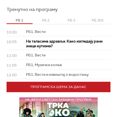
Тренутно на програму
РБ 1
РБ 2
РБ 3
РБ 202
РБ1, Вести
10:00
На таласима здравља: Како изгледају рани
10:05
знаци аутизма?
РБ1, Вести
11:00
РБ1, Музички колаж
11:05
РБ1, Вести и извештај о водостању
12:00
ПРОГРАМСКА ШЕМА ЗА ДАНАС