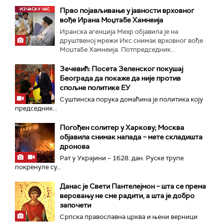
Прво појављивање у јавности врховног
вође Ирана Моџтабe Хамнеија
Иранска агенција Мехр објавила је на
друштвеној мрежи Икс снимак врховног вође
Моџтабе Хамнеија. Потпредседник...
Зечевић: Посета Зеленског покушај
Београда да покаже да није против
спољне политике ЕУ
Суштинска порука домаћина је политика коју
председник...
Погођен солитер у Харкову; Москва
објавила снимак напада – мете складишта
дронова
Рат у Украјини – 1628. дан. Руске трупе
покренуле су...
Данас је Свети Пантелејмон – шта се према
веровању не сме радити, а шта је добро
започети
Српска православна црква и њени верници