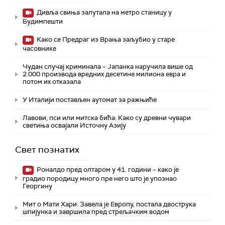
Дивља свиња залутала на метро станицу у
Будимпешти
Како се Предраг из Врања заљубио у старе
часовнике
Чудан случај криминала – Јапанка наручила више од
2.000 производа вредних десетине милиона евра и
потом их отказала
У Италији постављен аутомат за ражњиће
Лавови, пси или митска бића: Како су древни чувари
светиња освајали Источну Азију
Свет познатих
Роналдо пред олтаром у 41. години – како је
градио породицу много пре него што је упознао
Георгину
Мит о Мати Хари: Завела је Европу, постала двострука
шпијунка и завршила пред стрељачким водом