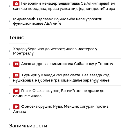
Генерални менаџер Бешикташа: Са Алимпијевићем
сам као породица, прави успех није једном достићи врх
Мијаиловић: Одлазак Војиновића неће угрозити
функционисање АБА лиге
Тенис
Ходар убедљиво до четвртфинала мастерса у
Монтреалу
Александрова елиминисала Сабаленку у Торонту
Турнири у Канади као два света: Без звезда код
мушкараца, најбоље играчице и даље зарађују мање
Гоф и Осака сигурне, Бенчић после драме до
осмине финала
Фонсека срушио Руда, Меншик сигуран против
Атмана
Занимљивости