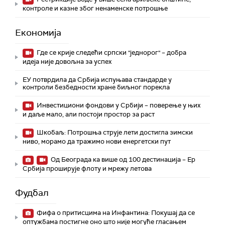
контроле и казне због ненаменске потрошње
Економија
Где се крије следећи српски "једнорог" – добра
идеја није довољна за успех
ЕУ потврдила да Србија испуњава стандарде у
контроли безбедности хране биљног порекла
Инвестициони фондови у Србији – поверење у њих
и даље мало, али постоји простор за раст
Шкобаљ: Потрошња струје лети достигла зимски
ниво, морамо да тражимо нови енергетски пут
Од Београда ка више од 100 дестинација – Ер
Србија проширује флоту и мрежу летова
Фудбал
Фифа о притисцима на Инфантина: Покушај да се
оптужбама постигне оно што није могуће гласањем