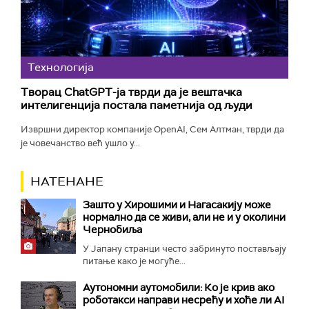
Технологијa
Творац ChatGPT-ја тврди да је вештачка
интелигенција постала паметнија од људи
Извршни директор компаније OpenAI, Сем Алтман, тврди да
је човечанство већ ушло у...
НАТЕНАНЕ
Зашто у Хирошими и Нагасакију може
нормално да се живи, али не и у околини
Чернобиља
У Јапану странци често забринуто постављају
питање како је могуће...
Аутономни аутомобили: Ко је крив ако
роботакси направи несрећу и хоће ли AI