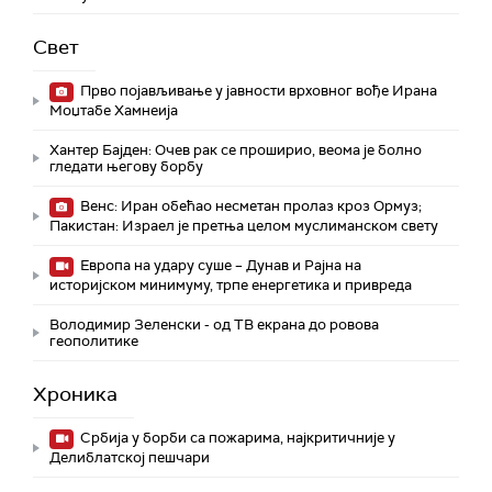
Свет
Прво појављивање у јавности врховног вође Ирана
Моџтабe Хамнеија
Хантер Бајден: Очев рак се проширио, веома је болно
гледати његову борбу
Венс: Иран обећао несметан пролаз кроз Ормуз;
Пакистан: Израел је претња целом муслиманском свету
Европа на удару суше – Дунав и Рајна на
историјском минимуму, трпе енергетика и привреда
Володимир Зеленски - од ТВ екрана до ровова
геополитике
Хроника
Србија у борби са пожарима, најкритичније у
Делиблатској пешчари