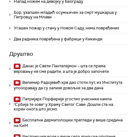
Напад ножем на девојку у Београду
Бор, ухапшен младић осумњичен за смрт мушкарца у
Петровцу на Млави
Угашен пожар у стану у Новом Саду, нема повређених
Два радника повређена у фабрици у Кикинди
Друштво
Данас је Свети Пантелејмон – шта се према
веровању не сме радити, а шта је добро започети
Велимир Радојевић крв дао стоти пут, из Института
упозоравају да су залихе довољне за два дана
Патријарх Порфирије угостио учеснике кампа
"Србија те зове" у Храму Светог Саве: Дошли сте на
корен онога што јесмо
Бесплатни дерматолошки прегледи у више средина
на КиМ
Рестрикције воде у више села ариљске општине,