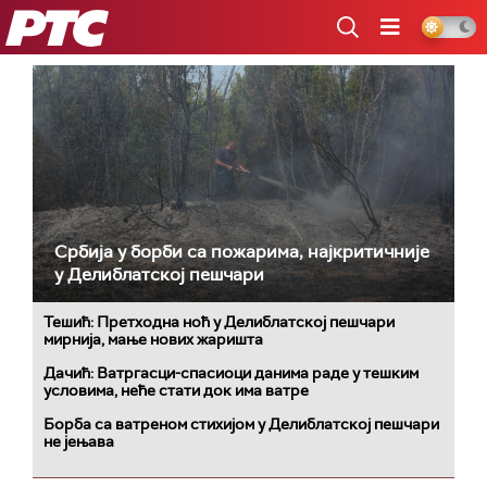
РТС
Србија у борби са пожарима, најкритичније
у Делиблатској пешчари
Тешић: Претходна ноћ у Делиблатској пешчари
мирнија, мање нових жаришта
Дачић: Ватргасци-спасиоци данима раде у тешким
условима, неће стати док има ватре
Борба са ватреном стихијом у Делиблатској пешчари
не јењава