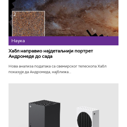
Наука
Хабл направио најдетаљнији портрет
Андромеде до сада
Нова анализа података са свемирског телескопа Хабл
показује да Андромеда, најближа...