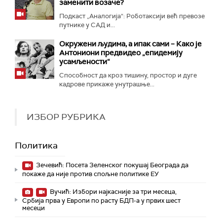
заменити возаче?
Подкаст „Аналогија“: Роботаксији већ превозе
путнике у САД и...
Окружени људима, а ипак сами – Како је
Антониони предвидео „епидемију
усамљености“
Способност да кроз тишину, простор и дуге
кадрове прикаже унутрашње...
ИЗБОР РУБРИКА
Политика
Зечевић: Посета Зеленског покушај Београда да
покаже да није против спољне политике ЕУ
Вучић: Избори најкасније за три месеца,
Србија прва у Европи по расту БДП-а у првих шест
месеци