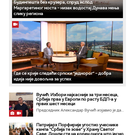
Будимпешта без крузера, спруд испод
Маргаретиног моста – низак водостај Дунава мења
слику региона
Где се крије следећи српски "једнорог" – добра
идеја није довољна за успех
Вучић: Избори најкасније за три месеца,
Србија прва у Европи по расту БДП-а у
првих шест месеци
Председник Александар Вучић изјавио је да...
Патријарх Порфирије угостио учеснике
кампа "Србија те зове" у Храму Светог
Саве: Дошли сте на корен онога што јесмо