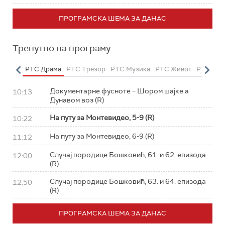
ПРОГРАМСКА ШЕМА ЗА ДАНАС
Тренутно на програму
етарац
РТС Драма
РТС Трезор
РТС Музика
РТС Живот
РТС Кла
Документарне фусноте – Шором шајке а
10:13
Дунавом воз (R)
На путу за Монтевидео, 5-9 (R)
10:22
На путу за Монтевидео, 6-9 (R)
11:12
Случај породице Бошковић, 61. и 62. епизода
12:00
(R)
Случај породице Бошковић, 63. и 64. епизода
12:50
(R)
ПРОГРАМСКА ШЕМА ЗА ДАНАС