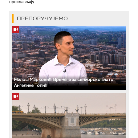
прослављају...
ПРЕПОРУЧУЈЕМО
Милош Марковић: Време је за сениорско злато
Ангелине Топић