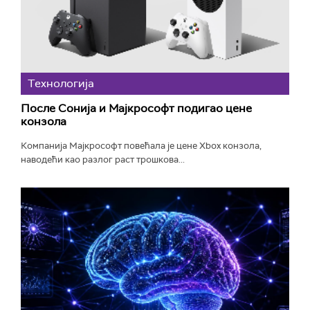
Технологијa
После Сонија и Мајкрософт подигао цене
конзола
Компанија Мајкрософт повећала је цене Xbox конзола,
наводећи као разлог раст трошкова...