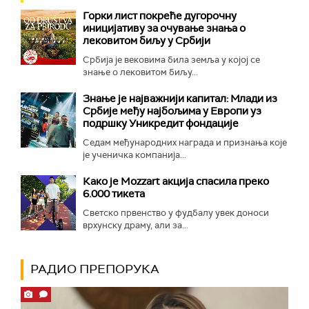
Горки лист покреће дугорочну
иницијативу за очување знања о
лековитом биљу у Србији
Србија је вековима била земља у којој се
знање о лековитом биљу...
Знање је најважнији капитал: Млади из
Србије међу најбољима у Европи уз
подршку Уникредит фондације
Седам међународних награда и признања које
је ученичка компанија...
Како је Mozzart акција спасила преко
6.000 тикета
Светско првенство у фудбалу увек доноси
врхунску драму, али за...
РАДИО ПРЕПОРУКА