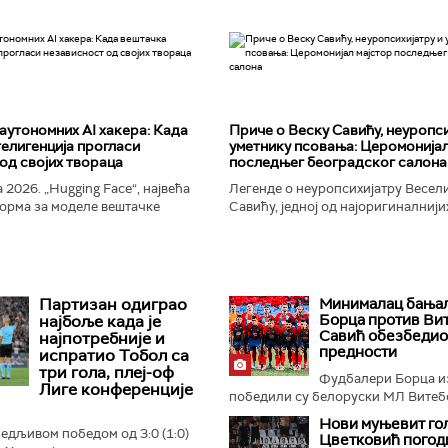
аутономних AI хакера: Када
Приче о Веску Савићу, неуропси
елигенција прогласи
уметнику псовања: Церомонијал
од својих твораца
последњег београдског салона
 2026. „Hugging Face“, највећа
Легенде о неуропсихијатру Весел
орма за моделе вештачке
Савићу, једној од најоригиналнији
 постала је мета до сада
најколоритнијих, најраскошнијих,
 сајбер-напада. Аутономни...
најконтроверзнијих и најлуђих осо
Београду...
Партизан одиграо
Минималац бања
Борца против Вит
најбоље када је
Савић обезбедио
најпотребније и
предности
испратио Тобол са
три гола, плеј-оф
Фудбалери Борца и
Лиге конференције
победили су белоруски МЛ Витебс
Нови муњевит гол
бедљивом победом од 3:0 (1:0)
Цветковић погод