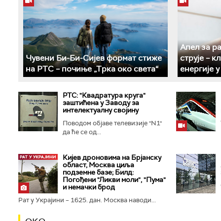
Апел за р
Чувени Би-Би-Сијев формат стиже
струје – 
на РТС – почиње „Трка око света“
енергије 
РТС: "Квадратура круга"
заштићена у Заводу за
интелектуалну својину
Поводом објаве телевизије "N1"
да ће се од...
Кијев дроновима на Брјанску
област, Москва циља
подземне базе; Билд:
Погођени "Ликви моли", "Пума"
и немачки брод
Рат у Украјини – 1625. дан. Москва наводи...