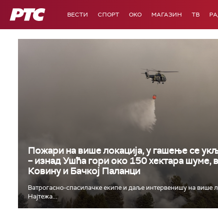
РТС
ВЕСТИ
СПОРТ
OKO
МАГАЗИН
ТВ
Р
Пожари на више локација, у гашење се укљ
– изнад Ушћа гори око 150 хектара шуме, 
Ковину и Бачкој Паланци
Ватрогасно-спасилачке екипе и даље интервенишу на више л
Најтежа...