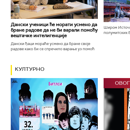
корачају доли
Дански ученици ће морати усмено да
Широм Источн
бране радове да не би варали помоћу
полумитских б
вештачке интелигенције
будистичке, к
шинто храмове,
Дански ђаци мораће усмено да бране своје
радове како би се спречило варање уз помоћ
вештачке интелигенције. Данска влада ће,
између осталог, увести низ...
КУЛТУРНО
ОВОГ