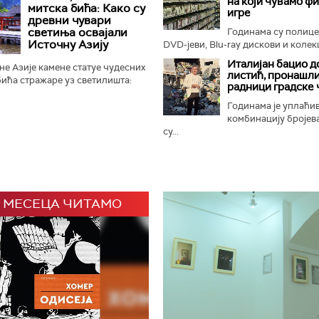
на који чувамо ф
ном Замбези. Њихов повратак...
митска бића: Како су
игре
древни чувари
светиња освајали
Годинама су полиц
Источну Азију
DVD-јеви, Blu-ray дискови и колекц
Италијан бацио д
е Азије камене статуе чудесних
листић, пронашли
ића стражаре уз светилишта:
радници градске 
онфучијанске, таоистичке и
 али и маузолеје...
Годинама је уплаћи
комбинацију бројева
су...
 МЕСЕЦА ЧИТАМО