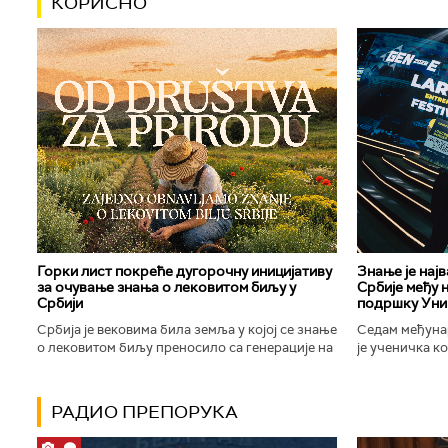
КОРИСНО
Горки лист покреће дугорочну иницијативу
Знање је нај
за очување знања о лековитом биљу у
Србије међу 
Србији
подршку Уни
Србија је вековима била земља у којој се знање
Седам међуна
о лековитом биљу преносило са генерације на
је ученичка к
генерацију. Људи су познавали биљке које
Техничке школ
расту око њих, знали...
Новог Сада осв
РАДИО ПРЕПОРУКА