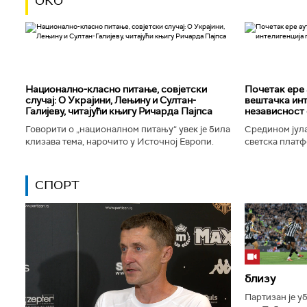
ОКО
Национално-класнo питање, совјетски
Почетак ере 
случај: О Украјини, Лењину и Султан-
вештачка инт
Галијеву, читајући књигу Ричарда Пајпса
независност 
Говорити о „националном питању“ увек је била
Средином јула
клизава тема, нарочито у Источној Европи.
светска платф
Ипак, нисам могао да одолим искушењу да се
интелигенције,
вратим књизи Ричарда...
незабележеног
СПОРТ
близу
Партизан је у