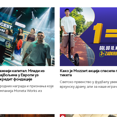
важнији капитал: Млади из
Како је Mozzart акција спасила
најбољима у Европи уз
тикета
кредит фондације
Светско првенство у фудбалу уве
родних награда и признања које
врхунску драму, али за наше играче
омпанија Moneta Works из
шампионат остаће упамћен по Moz
е "Милева Марић Ајнштајн" из
промоцији која је потпуно промени
ојила на највећем...