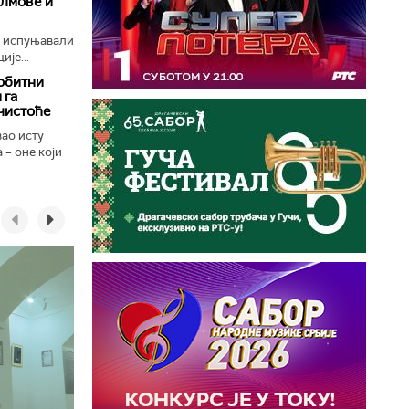
илмове и
е испуњавали
ије...
обитни
 га
чистоће
вао исту
 – оне који