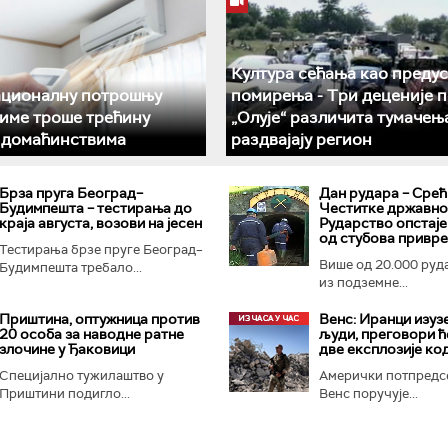
Култура сећања као преду
ационалну потрошњу
помирења ­- Три деценије 
климе троше трећину
„Олује“ различита тумачењ
у домаћинствима
раздвајају регион
Брза пруга Београд–
Дан рудара – Срећ
Будимпешта – тестирања до
Честитке државног
краја августа, возови на јесен
Рударство опстаје
од стубова привр
Тестирања брзе пруге Београд–
Више од 20.000 руд
Будимпешта требало...
из подземне...
Приштина, оптужница против
Венс: Иранци изуз
20 особа за наводне ратне
људи, преговори ћ
злочине у Ђаковици
две експлозије ко
Специјално тужилаштво у
Амерички потпредс
Приштини подигло...
Венс поручује...