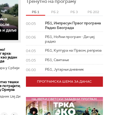
Тренутно на програму
РБ 1
РБ 2
РБ 3
РБ 202
слов
РБ1, Импресум Првог програма
00:05
после
Радио Београда
а и даље
РБ1, Ноћни програм - Ди-џеј
00:06
радио
но!
РБ1, Култура на Првом, реприза
04:05
 врха:
 као један
РБ1, Свитање
05:05
еде
ара у Србији
РБ1, Јутарњи дневник
06:00
ПРОГРАМСКА ШЕМА ЗА ДАНАС
етно тешки
е потрајати;
д Ормуза
едник Џеј Ди