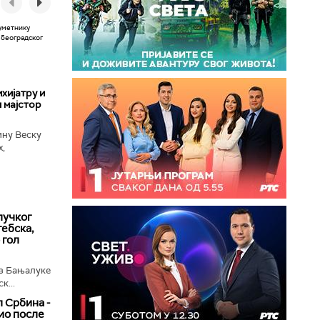
хијатру и
 мајстор
ину Веску
х,
ба у
лучког
ебска,
 гол
з Бањалуке
к...
 Србина -
ио после