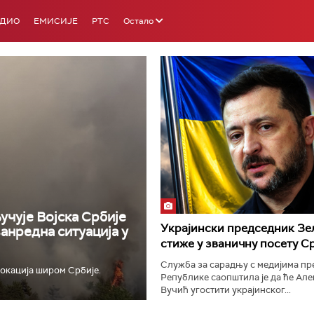
АДИО
ЕМИСИЈЕ
РТС
Остало
РТС 3
РТС С
учује Војска Србије
Украјински председник Зе
ванредна ситуација у
стиже у званичну посету С
Служба за сарадњу с медијима п
окација широм Србије.
Републике саопштила је да ће Ал
Вучић угостити украјинског...