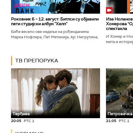
Роковник 6 – 12. август: Битлси су објавили
Иза Ноланови
пети студијски албум ”Хелп”
Хомерова "Од
спектакла
Биће весело ове недеље на рођенданима
И Хомер и Нол
Марка Нофлера, Пет Метинија, Ајс Нигрутина,
мита и историј
Брус Дикинсона, Ејџа, Марка Настића, Николе
духу свог врем
Вранковића и Јана Андерсона...
филм који је по
ТВ ПРЕПОРУКА
Тврђава
Петровачка
20:05
РТС 1
21:05
РТС 1