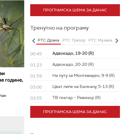
ПРОГРАМСКА ШЕМА ЗА ДАНАС
Тренутно на програму
о
РТС Полетарац
РТС Драма
РТС Трезор
РТС Музика
РТС Жив
Адвокадо, 19-20 (R)
00:45
Адвокадо, 20-20 (R)
01:23
ви
На путу за Монтевидео, 9-9 (R)
01:59
е године,
Цват липе на Балкану, 5-13 (R)
03:00
илан
ТВ театар – Ревизор (R)
03:55
ПРОГРАМСКА ШЕМА ЗА ДАНАС