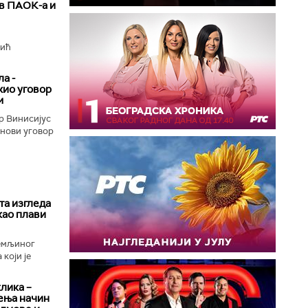
ив ПАОК-а и
вић
а -
жио уговор
м
р Винисијус
 нови уговор
та изгледа
као плави
Земљиног
који је
клика –
ења начин