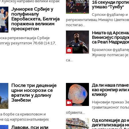
 Хумској направио велики корак
16 секунди прот
 плеј-оф квалификација за Лигу
утишао "Тумбу"
Јуниорке Србије у
 Црно-бели...
полуфиналу
Српски фудбалер и
Евробаскета, Белгија
репрезентативац Михајло Цветко
поражена великим
постигао...
преокретом
Ништа од Арсенал
Винисијус проду
ска репрезентација Србије
са Реал Мадридо
лгију резултатом 76:68 (14:17,
4:21) и пласирала се у
Бразилски фудбале
ропског првенства...
Жуниор потписао је
са...
После три деценије
Да ли наша плане
као кромпир или 
црни носорози се
кликер
вратили у долину
Замбези
Најновији приказ 
гравитационог поља 
објавила...
а борбе са криволовом и
не од најпрепознатљивијих
Од колекције до 
отиња, црни носорози поново
дигитализација м
Лавови, пси или