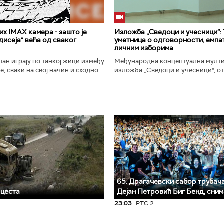
х IMAX камера - зашто је
Изложба „Сведоци и учесници“:
исеја" већа од сваког
уметница о одговорности, емпат
личним изборима
ан играју по танкој жици између
Међународна концептуална мулт
е, сваки на свој начин и сходно
изложба „Сведоци и учесници", от
ена. Овај други је направио
Галерији Сингидунум. Ауторски пр
сле...
уметнице Душе Вуковић, бави...
65. Драгачевски сабор трубача 
 цеста
Дејан Петровић Биг Бeнд, сни
23:03
РТС 2