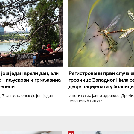
РТС Класика
РТС Кол
још један врели дан, али
Регистровани први случаје
 – пљускови и грмљавина
грознице Западног Нила ов
тепени
двоје пацијената у болници
, 7. августа очекује још један
Институт за јавно здравље "Др М
Јовановић Батут"...