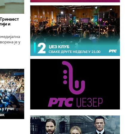
 Тринаест
ији и
имедијална
ворена је у
ојекат
у гучи:
мак