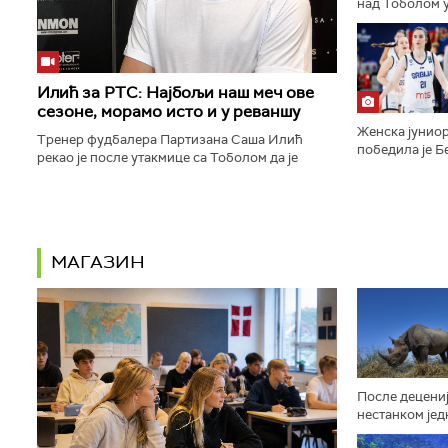
над Тоболом у
ка пласману у
конференције.
Илић за РТС: Најбољи наш меч ове
сезоне, морамо исто и у реваншу
Женска јуниор
Тренер фудбалера Партизана Саша Илић
победила је Бе
рекао је после утакмице са Тоболом да је
9:16, 29:14, 2
његов тим одиграо најбољи меч откако је сео
полуфинале Ев
на клупу београдског тима...
МАГАЗИН
После децениј
нестанком јед
афричких жив