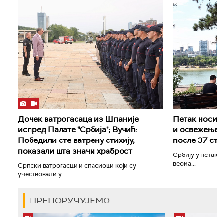
Дочек ватрогасаца из Шпаније
Петак носи 
испред Палате "Србија"; Вучић:
и освежење
Победили сте ватрену стихију,
после 37 с
показали шта значи храброст
Србију у петак
веома...
Српски ватрогасци и спасиоци који су
учествовали у...
ПРЕПОРУЧУЈЕМО