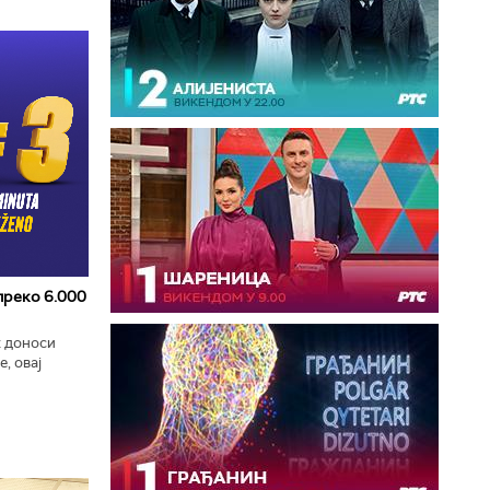
 преко 6.000
к доноси
, овај
zart
ла...