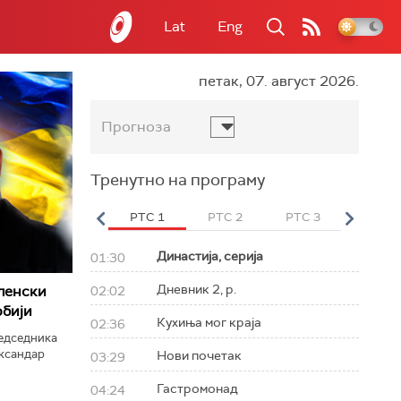
Lat
Eng
петак, 07. август 2026.
Прогноза
Тренутно на програму
вет
РТС HD
РТС 1
РТС 2
РТС 3
РТС Св
Династија, серија
01:30
Дневник 2, р.
ленски
02:02
рбији
Кухиња мог краја
02:36
редседника
ександар
Нови почетак
03:29
Гастромонад
04:24