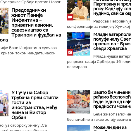
 Суперлиге Србије против Новог
Партизану и пре
нер Дејан Станковић истакао је да
року: Кад чују ко
Председнички
ће...
нудимо, сви се ок
живот Ђанија
Инфантина –
Радосав Петровић је
приватни авиони,
конференцији за медије у Хумској 
савезништво са
Mлади ватерполи
Трампом и фудбал на
полуфиналу Свет
ола
првенства – Браз
ифе Ђани Инфантино суочава
следи Хрватска
м кризом током мандата, након
Млада мушка ватер
а о продаји дела комерцијалних
репрезентација Србије до 16 годи
 фудбалске организације...
пласирала...
У Гучу на Сабор
Зашто би чињениц
рађамо беспомоћ
трубача први стигли
буде једна од нај
гости из
предности човеч
иностранства, међу
њима и Виктор
Бебе живот започи
Орбан
беспомоћне и такве остају веома ду
, уз саборску химну „Са
Може ли дим из
ара", подизање саборске