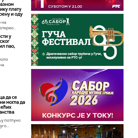
лазном
лику плату
рену и оду
 на
открио...
сти у
ског
ил пао,
поло
на
а да се
ни могла да
већих
анства
њу потпуно
го...