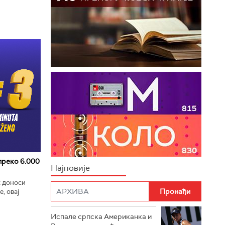
 преко 6.000
Најновије
к доноси
, овај
zart
ла...
Испале српска Американка и