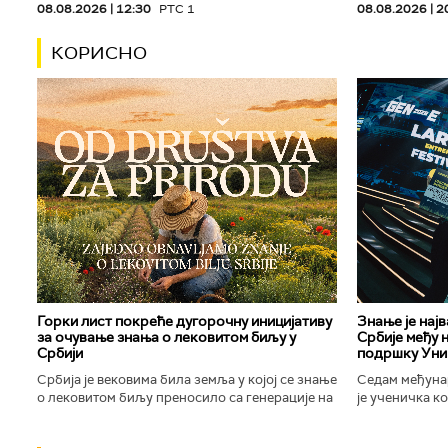
08.08.2026 | 12:30
РТС 1
08.08.2026 | 2
КОРИСНО
Горки лист покреће дугорочну иницијативу
Знање је нај
за очување знања о лековитом биљу у
Србије међу 
Србији
подршку Уни
Србија је вековима била земља у којој се знање
Седам међуна
о лековитом биљу преносило са генерације на
је ученичка к
генерацију. Људи су познавали биљке које
Техничке школ
расту око њих, знали...
Новог Сада осв