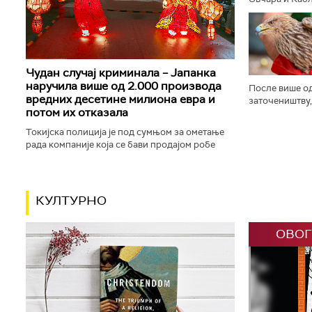
заставе и пуц
трубачу, у Гуч
Чудан случај криминала – Јапанка
наручила више од 2.000 производа
После више од
вредних десетине милиона евра и
заточеништву,
потом их отказала
на слободи. М
привукао пажњ
Токијска полиција је под сумњом за ометање
рада компаније која се бави продајом робе
преко интернета ухапсила особу која је
наручила више од 2.100 производа...
КУЛТУРНО
ОВОГ