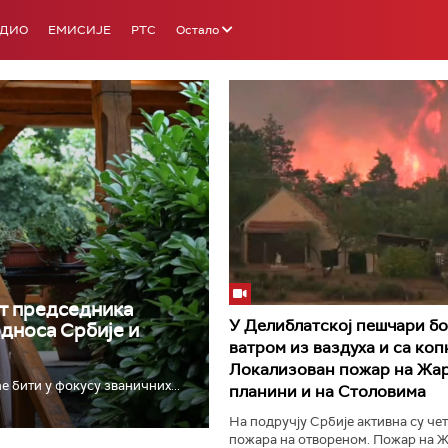
АДИО
ЕМИСИЈЕ
РТС
Остало
РТС 3
РТС С
т председника
У Делиблатској пешчари бо
односа Србије и
ватром из ваздуха и са коп
Локализован пожар на Жар
е бити у фокусу званичних...
планини и на Столовима
На подручју Србије активна су че
пожара на отвореном. Пожар на Ж