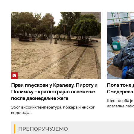
Први пљускови у Краљеву, Пироту и
Пола тоне 
Полимљу – краткотрајно освежење
Смедерева
после двонедељне жеге
Шест особа је
илегална лабо
Због високих температура, пожара и ниског
водостаја...
ПРЕПОРУЧУЈЕМО