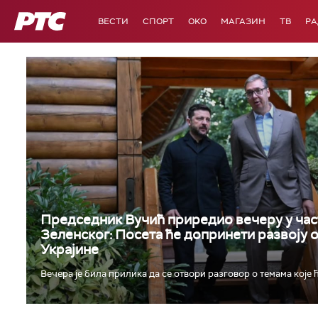
РТС
ВЕСТИ
СПОРТ
OKO
МАГАЗИН
ТВ
Р
Председник Вучић приредио вечеру у час
Зеленског: Посета ће допринети развоју 
Украјине
Вечера је била прилика да се отвори разговор о темама које ћ