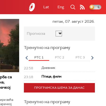
Lat
Eng
петак, 07. август 2026.
Прогноза
Тренутно на програму
вет
РТС HD
РТС 1
РТС 2
РТС 3
РТС Св
Дневник
22:58
Птице, филм
рба са
23:18
на;
ачкој
ПРОГРАМСКА ШЕМА ЗА ДАНАС
тири већа
Тренутно на програму
арачкој