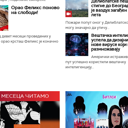
Делиблатске пеш
ање прангија крај Споменика
стигне до Београ
Орао Феликс поново
и је отворен 65. Драгачевски...
је ваздух загађен
на слободи!
лета
Пожари попут оног у Делиблатск
могу значајно да утичу...
Вештачка интели
 девет месеци проведених у
успела да дизајн
 орао крсташ Феликс је коначно
нове вирусе који 
ладунац орла крсташа који је
размножавају
у домаће и светске...
Амерички истражив
пут успешно користили вештачку
интелигенцију...
 МЕСЕЦА ЧИТАМО