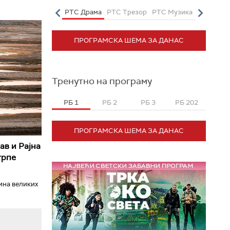
о
РТС Полетарац
РТС Драма
РТС Трезор
РТС Музика
РТС Жив
ПРОГРАМСКА ШЕМА ЗА ДАНАС
Тренутно на програму
РБ 1
РБ 2
РБ 3
РБ 202
ПРОГРАМСКА ШЕМА ЗА ДАНАС
ав и Рајна
трпе
ћина великих