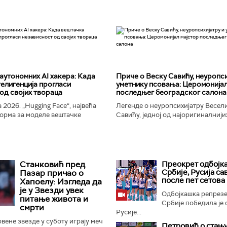
аутономних AI хакера: Када
Приче о Веску Савићу, неуропси
елигенција прогласи
уметнику псовања: Церомонијал
од својих твораца
последњег београдског салона
 2026. „Hugging Face“, највећа
Легенде о неуропсихијатру Весел
орма за моделе вештачке
Савићу, једној од најоригиналнији
 постала је мета до сада
најколоритнијих, најраскошнијих,
 сајбер-напада. Аутономни...
најконтроверзнијих и најлуђих осо
Београду...
Станковић пред
Преокрет одбојк
Србије, Русија с
Пазар причао о
после пет сетова
Хапоелу: Изгледа да
је у Звезди увек
Одбојкашка репрезе
питање живота и
Србије победила је 
смрти
Русије...
ене звезде у суботу играју меч
Петровић о стању