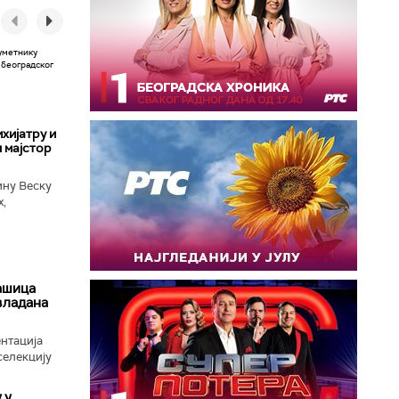
хијатру и
 мајстор
ину Веску
х,
ба у
ашица
авладана
нтација
селекцију
 у