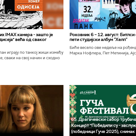
х IMAX камера - зашто је
Роковник 6 – 12. август: Битлси
исеја" већа од сваког
пети студијски албум ”Хелп”
Биће весело ове недеље на рође
ан играју по танкој жици између
Марка Нофлера, Пет Метинија, Ајс
е, сваки на свој начин и сходно
Брус Дикинсона, Ејџа, Марка Нас
ена. Овај други је направио
Вранковића и Јана Андерсона...
сле...
65. Драгачевски сабор трубача
Концерт "Победили су - заслуж
(победници Гуче 2025), снимак