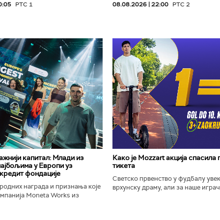
0:05
РТС 1
08.08.2026 | 22:00
РТС 2
важнији капитал: Млади из
Како је Mozzart акција спасила
најбољима у Европи уз
тикета
кредит фондације
Светско првенство у фудбалу уве
родних награда и признања које
врхунску драму, али за наше играче
омпанија Moneta Works из
шампионат остаће упамћен по Moz
е "Милева Марић Ајнштајн" из
промоцији која је потпуно промени
ојила на највећем...