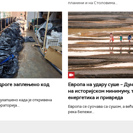
планини и на Столовима...
РТС Класика
РТС Кол
дроге заплењено код
Европа на удару суше – Дун
на историјском минимуму, 
енергетика и привреда
 ухапшено када је откривена
раторија...
Европа се суочава са сушом, а ве
река бележи...