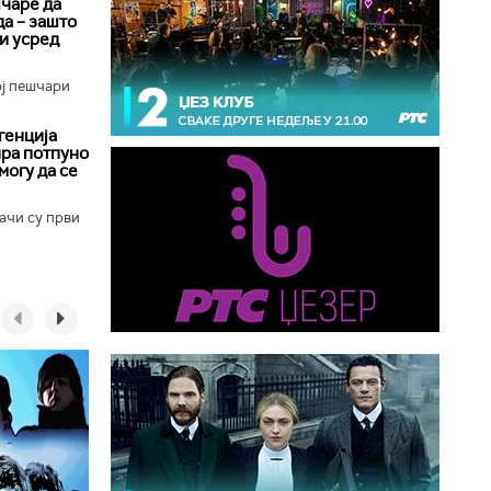
чаре да
да – зашто
 и усред
ој пешчари
генција
ира потпуно
могу да се
ачи су први