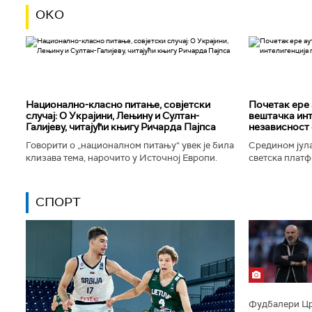
ОКО
Национално-класнo питање, совјетски
Почетак ере 
случај: О Украјини, Лењину и Султан-
вештачка инт
Галијеву, читајући књигу Ричарда Пајпса
независност 
Говорити о „националном питању“ увек је била
Средином јула
клизава тема, нарочито у Источној Европи.
светска платф
Ипак, нисам могао да одолим искушењу да се
интелигенције,
вратим књизи Ричарда...
незабележеног
СПОРТ
Фудбалери Црв