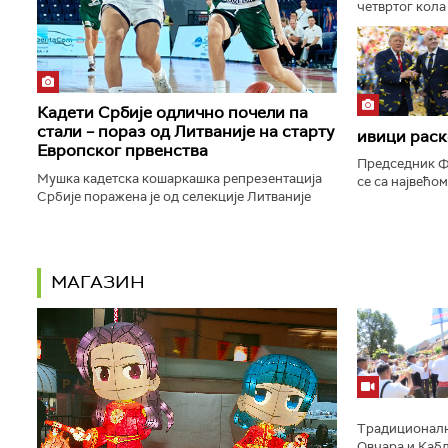
четвртог кола
Пазара, а тре
прижељкује да 
Кадети Србије одлично почели па
стали – пораз од Литваније на старту
ивици раск
Европског првенства
Председник Ф
Мушка кадетска кошаркашка репрезентација
се са највећо
Србије поражена је од селекције Литваније
пропасти план
резултатом 95:79 у утакмици првог кола групе
права светске
А на Европском првенству...
МАГАЗИН
Традиционално
Овчара и Кабл