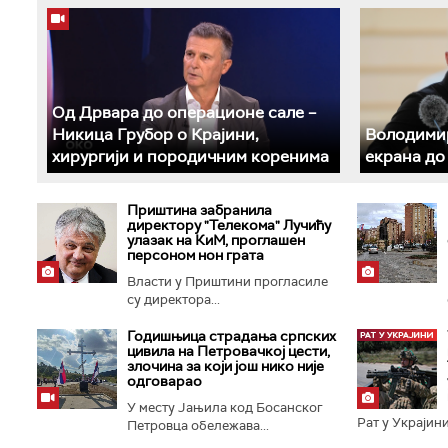
Од Дрвара до операционе сале –
Никица Грубор о Крајини,
Володимир
хирургији и породичним коренима
екрана до
Приштина забранила
директору "Телекома" Лучићу
улазак на КиМ, проглашен
персоном нон грата
Власти у Приштини прогласиле
су директора...
Годишњица страдања српских
цивила на Петровачкој цести,
злочина за који још нико није
одговарао
У месту Јањила код Босанског
Рат у Украјини
Петровца обележава...