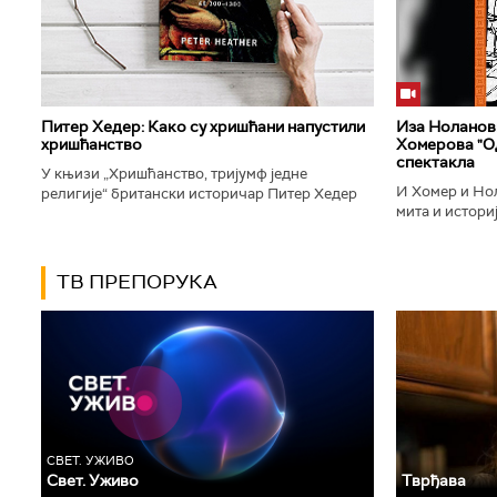
Питер Хедер: Како су хришћани напустили
Иза Ноланови
хришћанство
Хомерова "Од
спектакла
У књизи „Хришћанство, тријумф једне
И Хомер и Нол
религије“ британски историчар Питер Хедер
мита и историј
описује трансформацију хришћанства од
духу свог врем
блискоисточног култа до масовне религије...
филм који је по
ТВ ПРЕПОРУКА
СВЕТ. УЖИВО
Свет. Уживо
Тврђава