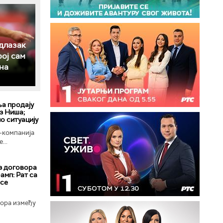
длазак
рој сам
на
ља продају
з Ниша;
о ситуацију
-компанија
...
з договора
амп: Рат са
 се
вора између