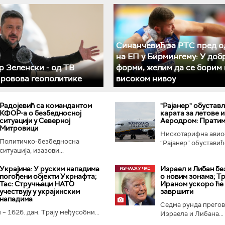
Синанчевић за РТС пред о
на ЕП у Бирмингему: У доб
 Зеленски - од ТВ
форми, желим да се борим 
 ровова геополитике
високом нивоу
Радојевић са командантом
"Рајанер" обустав
КФОР-а о безбедносној
карата за летове и
ситуацији у Северној
Аеродром: Пратим
Митровици
Нискотарифна авио
Политичко-безбедносна
“Рајанер” обуставиће
ситуација, изазови...
Украјина: У руским нападима
Израел и Либан бе
погођени објекти Укрнафта;
о новим зонама; Тр
Тас: Стручњаци НАТО
Ираном ускоро ће
учествују у украјинским
завршити
нападима
Седма рунда прего
 – 1626. дан. Трају међусобни...
Израела и Либана...