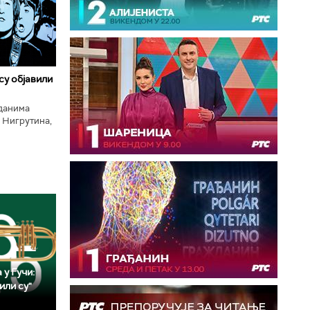
 су објавили
нданима
 Нигрутина,
тића, Николе
 у Гучи:
или су"