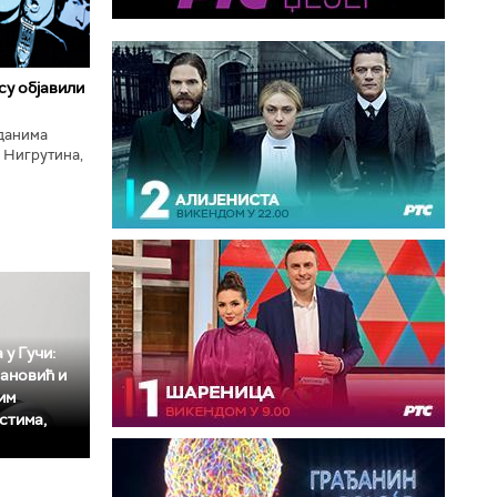
 су објавили
нданима
 Нигрутина,
тића, Николе
 у Гучи:
ановић и
им
стима,