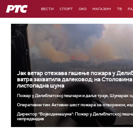
РТС
ВЕСТИ
СПОРТ
OKO
МАГАЗИН
ТВ
Р
Јак ветар отежава гашење пожара у Делиб
ватра захватила далековод; на Столовима 
листопадна шума
Пожар у Делиблатској пешчари и даље траје, Шумарак 
Оперативни тим: Активно шест пожара на отвореном, издв
Директор "Војводинашума": Пожар у Делиблатској пешч
непредвидив