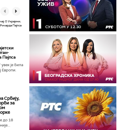
вјетски
лтан-
а Пајпса
увек је била
ј Европи.
ушењу да се
а Србију,
орби за
ком
иорке
е до 18
ије...