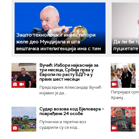
Зашто технолошки инвеститори
желе део Мундијала и шта
Да ли би 
вештачка интелигенција има с тим
пуцкетате
Вучић: Избори најкасније за
три месеца, Србија прва у
Европи по расту БДП-а у
првих шест месеци
Председник Александар Вучић
Патријарх срп
изјавио је да...
Храму...
Судар возова код Бјеловара –
повређене 24 особе
Путнички и теретни воз
сударили су се код...