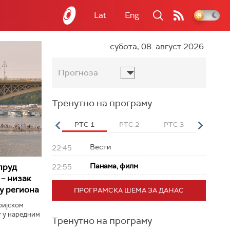
Lat
Eng
субота, 08. август 2026.
Прогноза
Тренутно на програму
вет
РТС HD
РТС 1
РТС 2
РТС 3
РТС Св
Вести
22:45
Панама, филм
пруд
22:55
– низак
у региона
ПРОГРАМСКА ШЕМА ЗА ДАНАС
ријском
т у наредним
Тренутно на програму