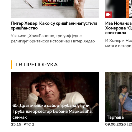
Питер Хедер: Како су хришћани напустили
Иза Ноланови
хришћанство
Хомерова "Од
спектакла
У књизи „Хришћанство, тријумф једне
И Хомер и Нол
религије“ британски историчар Питер Хедер
мита и историј
описује трансформацију хришћанства од
духу свог врем
блискоисточног култа до масовне религије...
филм који је по
ТВ ПРЕПОРУКА
65. Драгачевски сабор трубача у Гучи:
Трубачки оркестар Бобана Марковића,
снимак
Тврђава
23:15
РТС 2
09.08.2026 | 2