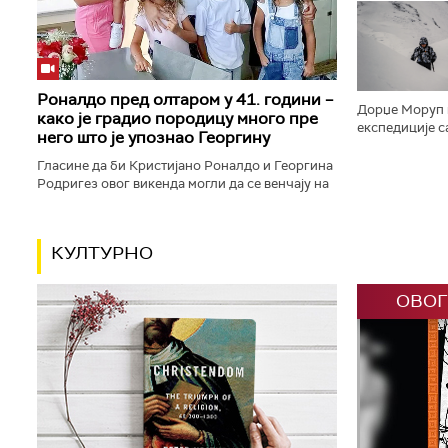
одлучено је д
Роналдо пред олтаром у 41. години –
Дорџе Моруп п
како је градио породицу много пре
експедиције с
него што је упознао Георгину
планине света.
година налази 
Гласине да би Кристијано Роналдо и Георгина
Родригез овог викенда могли да се венчају на
Мадеири поново су у средиште пажње ставиле
њихову готово деценију...
КУЛТУРНО
ОВОГ