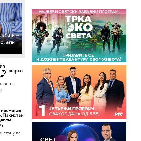
рбији –
о, али
ић
т мушкарца
ви
тарства
...
 несметан
; Пакистан:
целом
ту
ингтону да