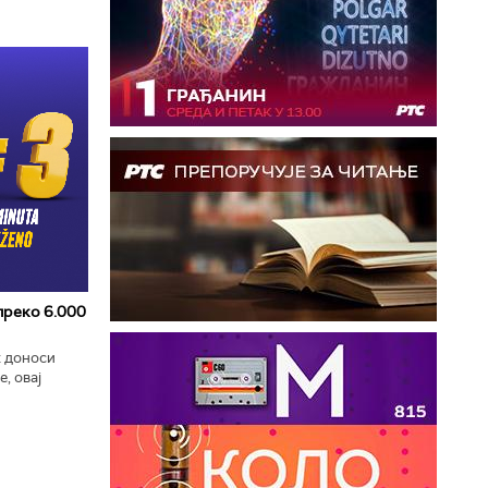
 преко 6.000
к доноси
, овај
zart
ла...