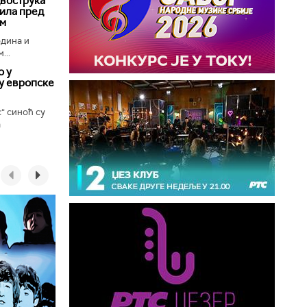
двострука
ила пред
ом
одина и
...
о у
у европске
с“ синоћ су
а