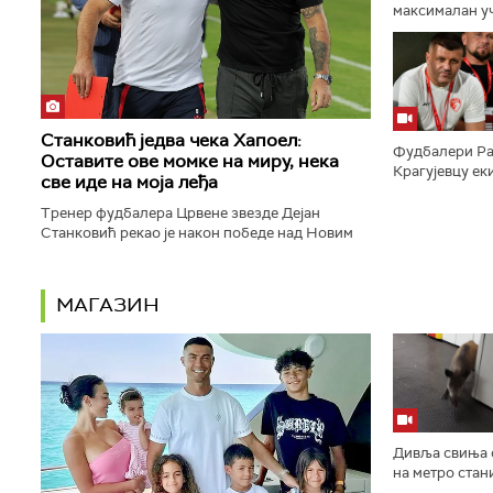
максималан уч
Србије, пошто
Пазар резултат
Станковић једва чека Хапоел:
Фудбалери Ра
Оставите ове момке на миру, нека
Крагујевцу еки
све иде на моја леђа
утакмици четв
Тренер фудбалера Црвене звезде Дејан
Станковић рекао је након победе над Новим
Пазаром да је његова екипа кроз много тога
прошла након недавног пораза...
МАГАЗИН
Дивља свиња с
на метро стан
једноипочасов