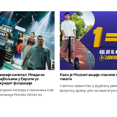
важнији капитал: Млади из
Како је Mozzart акција спасила
најбољима у Европи уз
тикета
кредит фондације
Светско првенство у фудбалу уве
родних награда и признања које
врхунску драму, али за наше играче
омпанија Moneta Works из
шампионат остаће упамћен по Moz
е "Милева Марић Ајнштајн" из
промоцији која је потпуно промени
ојила на највећем...