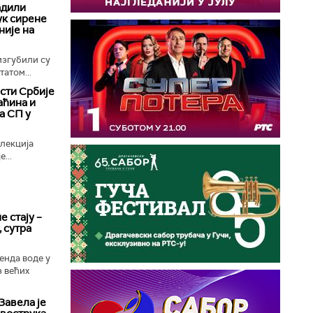
адили
ук сирене
није на
изгубили су
атом...
сти Србије
аћина и
а СП у
лекција
...
е стају –
 сутра
енда воде у
з већих
Завела је