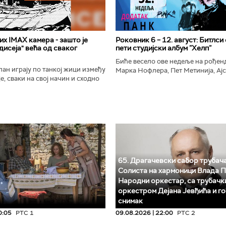
х IMAX камера - зашто је
Роковник 6 – 12. август: Битлси
исеја" већа од сваког
пети студијски албум ”Хелп”
Биће весело ове недеље на рође
ан играју по танкој жици између
Марка Нофлера, Пет Метинија, Ајс
е, сваки на свој начин и сходно
Брус Дикинсона, Ејџа, Марка Нас
ена. Овај други је направио
Вранковића и Јана Андерсона...
сле...
65. Драгачевски сабор трубача
Солиста на хармоници Влада П
Народни оркестар, са трубачк
оркестром Дејана Јевђића и го
снимак
0:05
РТС 1
09.08.2026 | 22:00
РТС 2