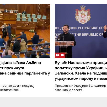
РТС Класика
РТС Кол
јајима гађала Аљбина
Вучић: Настављамо принци
пет прекинута
политику према Украјини, н
вна седница парламента у
Зеленски: Хвала на подрш
украјинском народу и нез
 пропао други покушај
Председник Украјине Володимир
ститутивне...
завршио је посету...