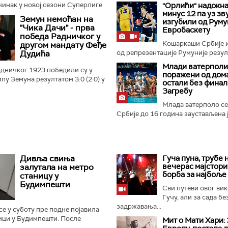
инак у новој сезони Суперлиге
"Орлићи" надокн
минус 12 па уз зв
 су у суботу савладали Нови
Земун немоћан на
изгубили од Руму
ом 2:0 у утакмици...
"Чика Дачи" - прва
Евробаскету
победа Радничког у
Кошаркаши Србије 
другом мандату Феђе
Дудића
од репрезентације Румуније резулт
Млади ватерполи
дничког 1923 победили су у
поражени од дом
пу Земуна резултатом 3:0 (2:0) у
остали без финал
ртог кола Суперлиге Србије...
Загребу
Млада ватерполо се
Србије до 16 година заустављена је
Дивља свиња
Гуча пуна, трубе н
вечерас мајстори,
залутала на метро
борба за најбоље
станицу у
Будимпешти
Сви путеви овог вик
Гучу, али за сада бе
задржавања...
е у суботу пре подне појавила
ици у Будимпешти. После
Мит о Мати Хари: 
ног застоја на линији М2,