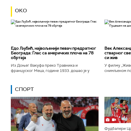
ОКО
Едо Љубић, највољенији певач предратног
Век Алексан
Београда: Глас са америчких плоча на 78
стварног све
обртаја
си жив
Из Доњег Вакуфа преко Травника и
У филму „Живо
француског Меца, године 1933. дошао је у
снимљеном по
Београд и убрзо постао велика престоничка
Александра Т
музичка звезда. Певао је у најбољим...
којег игра Дра
СПОРТ
Фудбалери Цр