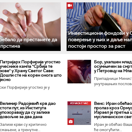
Инвестициони фондови у С
требало да престанете да
поверење у њих и даље мал
 прстима
постоји простор за раст
Патријарх Порфирије угостио
Бор, ухапшен млад
учеснике кампа "Србија те
осумњичен за смр
зове" у Храму Светог Саве:
у Петровцу на Мла
Дошли сте на корен онога што
Припадници Минис
јесмо
унутрашњих послова
ски Порфирије угостио је у
Велимир Радојевић крв дао
Венс: Иран обећао
стоти пут, из Института
пролаз кроз Ормуз
упозоравају да су залихе
Израел је претња 
довољне за два дана
муслиманском све
Залихе крви су критично
Иран је обећао Ваш
смањене, а тренутне...
ће омогућити...