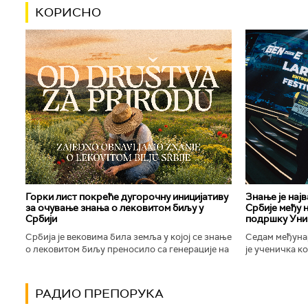
КОРИСНО
Горки лист покреће дугорочну иницијативу
Знање је нај
за очување знања о лековитом биљу у
Србије међу 
Србији
подршку Уни
Србија је вековима била земља у којој се знање
Седам међуна
о лековитом биљу преносило са генерације на
је ученичка к
генерацију. Људи су познавали биљке које
Техничке школ
расту око њих, знали...
Новог Сада осв
РАДИО ПРЕПОРУКА