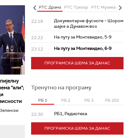
о
РТС Полетарац
РТС Драма
РТС Трезор
РТС Музика
РТС Жив
Документарне фусноте – Шором
22:18
шајке а Дунавом воз
На путу за Монтевидео, 5-9
22:22
На путу за Монтевидео, 6-9
23:12
ПРОГРАМСКА ШЕМА ЗА ДАНАС
пијелну
Тренутно на програму
ема "али";
ци
РБ 1
РБ 2
РБ 3
РБ 202
ависности
 Зеленски
РБ1, Радиотека
22:30
ПРОГРАМСКА ШЕМА ЗА ДАНАС