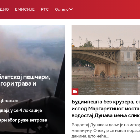
АДИО
ЕМИСИЈЕ
РТС
Остало
латској пешчари,
РТС 3
РТС С
гори трава и
одбрањен
Будимпешта без крузера, с
испод Маргаретиног моста 
ајају се 4 локације
водостај Дунава мења слик
ари због руже ветрова
Водостај Дунава и даље је на исто
минимуму. Очекује се мањи порас
данима, што неће...