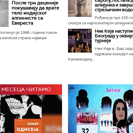
Европу, постала 
После три деценије
шпијунка и заврш
а се дивља животиња...
покушавају да врате
стрељачким вод
тело индијског
алпинисте са
Рођена је пре 150 г
Евереста
сматра се најпознатијом шпијунком
Ник Кејв наступи
огинуо је 1996. године током
Београду у оквир
а кинеске стране највише
турнеје
 Његово тело, које се већ 30
на око 8.500 метара...
Ник Кејв и „Бед сид
одржали концерт н
Калемегдану...
 МЕСЕЦА ЧИТАМО