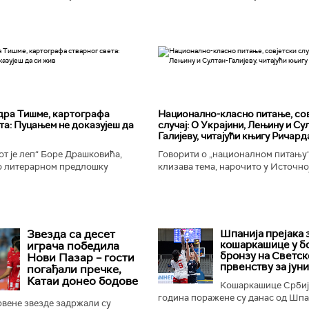
дра Тишме, картографа
Национално-класнo питање, со
та: Пуцањем не доказујеш да
случај: О Украјини, Лењину и Су
Галијеву, читајући књигу Ричард
т је леп“ Боре Драшковића,
Говорити о „националном питању“ 
 литерарном предлошку
клизава тема, нарочито у Источно
ишме, окорели криминалац Гара,
Ипак, нисам могао да одолим иск
ган Николић, каже...
вратим књизи Ричарда...
Звезда са десет
Шпанија прејакa з
кошаркашице у б
играча победила
бронзу на Светс
Нови Пазар – гости
првенству за јун
погађали пречке,
Катаи донео бодове
Кошаркашице Србиј
година поражене су данас од Шпан
вене звезде задржали су