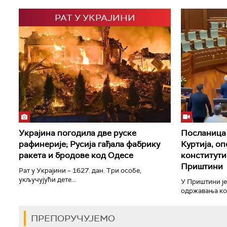
РАТ У УКРАЈИНИ
Украјина погодила две руске
Посланица 
рафинерије; Русија гађала фабрику
Куртија, о
ракета и бродове код Одесе
конститути
Приштини
Рат у Украјини – 1627. дан. Три особе,
укључујући дете...
У Приштини је
одржавања кон
ПРЕПОРУЧУЈЕМО