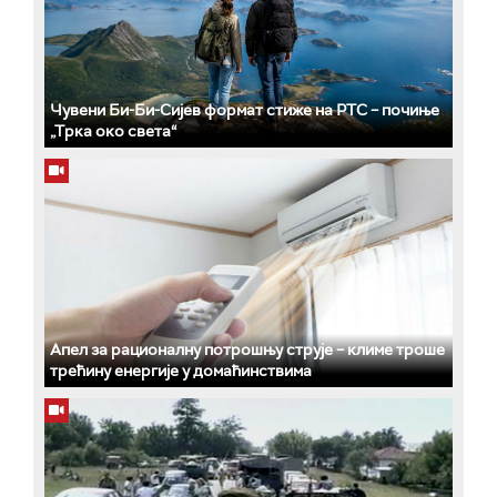
Чувени Би-Би-Сијев формат стиже на РТС – почиње
„Трка око света“
Апел за рационалну потрошњу струје – климе троше
трећину енергије у домаћинствима