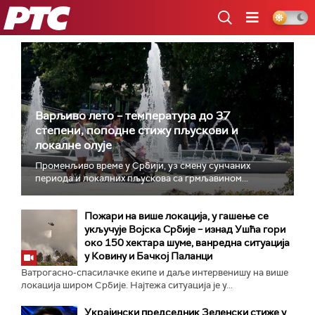
РТС
Варљиво лето – температура до 37
степени, поподне стижу пљускови и
локалне олује
Променљиво време у Србији, уз смену сунчаних
периода и локалних пљускова са грмљавином...
Пожари на више локација, у гашење се
укључује Војска Србије – изнад Ушћа гори
око 150 хектара шуме, ванредна ситуација
у Ковину и Бачкој Паланци
Ватрогасно-спасилачке екипе и даље интервенишу на више
локација широм Србије. Најтежа ситуација је у...
Украјински председник Зеленски стиже у