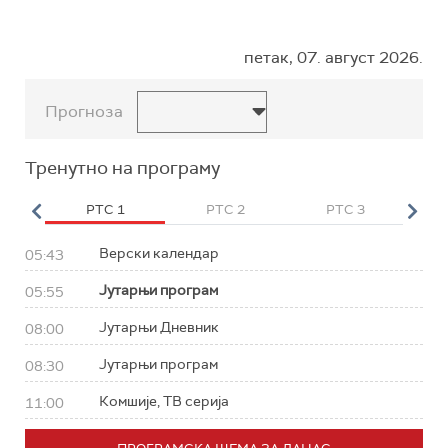
петак, 07. август 2026.
Прогноза
Тренутно на програму
HD
РТС 1
РТС 2
РТС 3
Р
Верски календар
05:43
Јутарњи програм
05:55
Јутарњи Дневник
08:00
Јутарњи програм
08:30
Комшије, ТВ серија
11:00