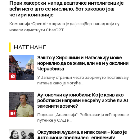
Први хакерски напад вештачке интелигенције
већи него што се мислило, бот хаковао још
четири компаније
Компанија "OpenAI" открила је да је сајбер-напад који су
извели одметнути ChatGPT...
НАТЕНАНЕ
Зашто у Хирошими и Нагасакију може
нормално да се живи, али не и у околини
Чернобиља
У Јапану странци често забринуто постављају
питање како је могуће...
Аутономни аутомобили: Ко је крив ако
роботакси направи несрећу и хоће ли AI
заменити возаче?
Подкаст „Аналогија“: Роботаксији већ превозе
путнике у САД и...
Окружени људима, а ипак сами – Како је
Антониони предвидео „епидемију