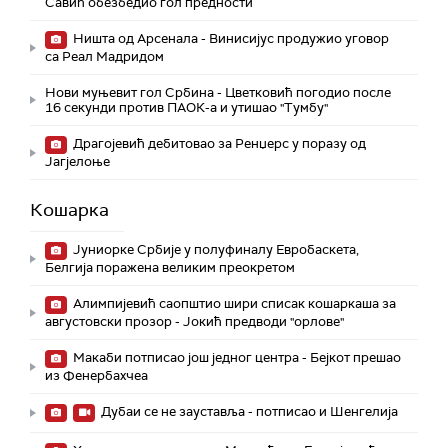
Савић обезбедио гол предности
Ништа од Арсенала - Винисијус продужио уговор
са Реал Мадридом
Нови муњевит гол Србина - Цветковић погодио после
16 секунди против ПАОК-а и утишао "Тумбу"
Драгојевић дебитовао за Ренџерс у поразу од
Јагјелоње
Кошарка
Јуниорке Србије у полуфиналу Евробаскета,
Белгија поражена великим преокретом
Алимпијевић саопштио шири списак кошаркаша за
августовски прозор - Јокић предводи "орлове"
Макаби потписао још једног центра - Бејкот прешао
из Фенербахчеа
Дубаи се не зауставља - потписао и Шенгелија