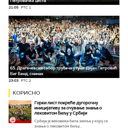
Петровачка цеста
21:05
РТС 1
65. Драгачевски сабор трубача у гучи: Дејан Петровић
Биг Бeнд, снимак
23:03
РТС 2
КОРИСНО
Горки лист покреће дугорочну
иницијативу за очување знања о
лековитом биљу у Србији
Србија је вековима била земља у којој се
знање о лековитом биљу...