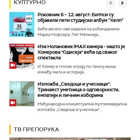
КУЛТУРНО
Роковник 6 – 12. август: Битлси су
објавили пети студијски албум ”Хелп”
Биће весело ове недеље на рођенданима
Марка Нофлера, Пет Метинија...
Иза Ноланових IMAX камера - зашто је
Хомерова "Одисеја" већа од сваког
спектакла
И Хомер и Нолан играју по танкој жици
између мита и историје...
Изложба „Сведоци и учесници“:
Тринаест уметница о одговорности,
емпатији и личним изборима
Међународна концептуална мултимедијална
изложба „Сведоци и учесници"...
ТВ ПРЕПОРУКА