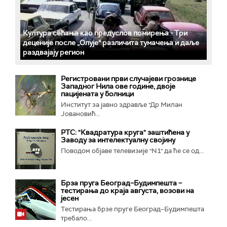
Култура сећања као предуслов помирења ­- Три
деценије после „Олује“ различита тумачења и даље
раздвајају регион
Регистровани први случајеви грознице
Западног Нила ове године, двоје
пацијената у болници
Институт за јавно здравље "Др Милан
Јовановић...
РТС: "Квадратура круга" заштићена у
Заводу за интелектуалну својину
Поводом објаве телевизије "N1" да ће се од...
Брза пруга Београд–Будимпешта –
тестирања до краја августа, возови на
јесен
Тестирања брзе пруге Београд–Будимпешта
требало...