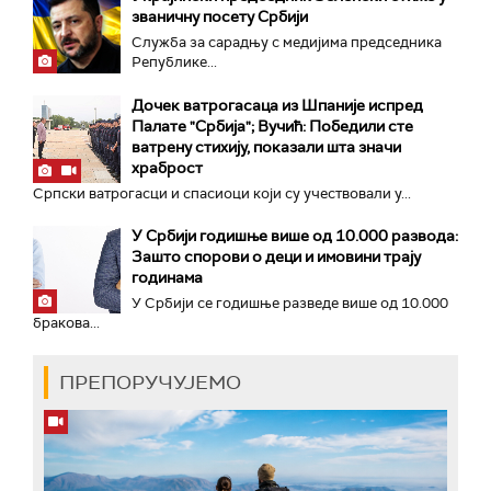
званичну посету Србији
Служба за сарадњу с медијима председника
Републике...
Дочек ватрогасаца из Шпаније испред
Палате "Србија"; Вучић: Победили сте
ватрену стихију, показали шта значи
храброст
Српски ватрогасци и спасиоци који су учествовали у...
У Србији годишње више од 10.000 развода:
Зашто спорови о деци и имовини трају
годинама
У Србији се годишње разведе више од 10.000
бракова...
ПРЕПОРУЧУЈЕМО