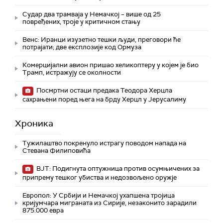
Судар два трамваја у Немачкој – више од 25
повређених, троје у критичном стању
Венс: Иранци изузетно тешки људи, преговори ће
потрајати; две експлозије код Ормуза
Комерцијални авион пришао хеликоптеру у којем је био
Трамп, истражују се околности
Посмртни остаци предака Теодора Херцла
сахрањени поред њега на брду Херцл у Јерусалиму
Хроника
Тужилаштво покренуло истрагу поводом напада на
Стевана Филиповића
ВЈТ: Подигнута оптужница против осумњичених за
припрему тешког убиства и недозвољено оружје
Европол: У Србији и Немачкој ухапшена тројица
кријумчара миграната из Сирије, незаконито зарадили
875.000 евра