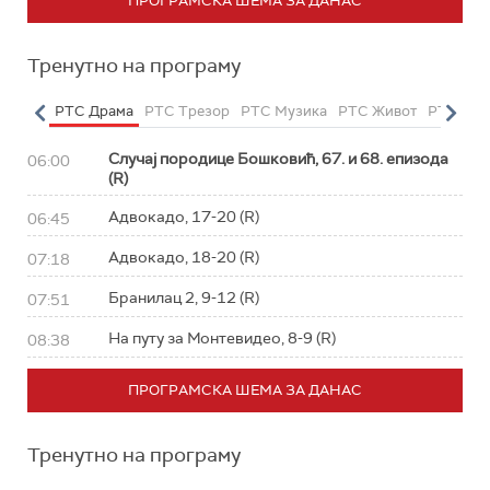
ПРОГРАМСКА ШЕМА ЗА ДАНАС
Тренутно на програму
етарац
РТС Драма
РТС Трезор
РТС Музика
РТС Живот
РТС Кла
Случај породице Бошковић, 67. и 68. епизода
06:00
(R)
Адвокадо, 17-20 (R)
06:45
Адвокадо, 18-20 (R)
07:18
Бранилац 2, 9-12 (R)
07:51
На путу за Монтевидео, 8-9 (R)
08:38
ПРОГРАМСКА ШЕМА ЗА ДАНАС
Тренутно на програму