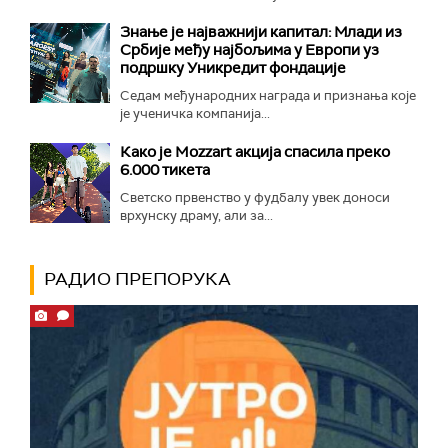
Знање је најважнији капитал: Млади из
Србије међу најбољима у Европи уз
подршку Уникредит фондације
Седам међународних награда и признања које
је ученичка компанија...
Како је Mozzart акција спасила преко
6.000 тикета
Светско првенство у фудбалу увек доноси
врхунску драму, али за...
РАДИО ПРЕПОРУКА