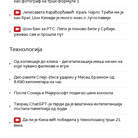
као фотограф на трци Формуле 1
Јелисавета Карађорђевић: Краљ Чарлс Трећи ми је
као брат, Џон Кенеди је много знао о Југославији
Шон Бин за РТС: Лепо је поново бити у Србији,
уживао сам и прошли пут
Технологијa
Од колекције до клика – дигитализација мења начин на
који чувамо филмове и игре
Део ракете Спејс-Икса ударио у Месец брзином од
8.690 километара на час
После Сонија и Мајкрософт подигао цене конзола
Творац ChatGPT-ја тврди да је вештачка интелигенција
постала паметнија од људи
Да ли је Кина већ победила у технолошкој трци 21.
века