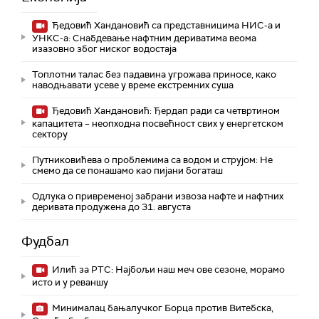
Ђедовић Хандановић са представницима НИС-а и
УНКС-а: Снабдевање нафтним дериватима веома
изазовно због ниског водостаја
Топлотни талас без падавина угрожава приносе, како
наводњавати усеве у време екстремних суша
Ђедовић Хандановић: Ђердап ради са четвртином
капацитета – неопходна посвећност свих у енергетском
сектору
Путниковићева о проблемима са водом и струјом: Не
смемо да се понашамо као пијани богаташ
Одлука о привременој забрани извоза нафте и нафтних
деривата продужена до 31. августа
Фудбал
Илић за РТС: Најбољи наш меч ове сезоне, морамо
исто и у реваншу
Минималац бањалучког Борца против Витебска,