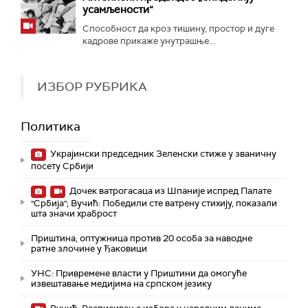
усамљености“
Способност да кроз тишину, простор и дуге
кадрове прикаже унутрашње...
ИЗБОР РУБРИКА
Политика
Украјински председник Зеленски стиже у званичну
посету Србији
Дочек ватрогасаца из Шпаније испред Палате
"Србија"; Вучић: Победили сте ватрену стихију, показали
шта значи храброст
Приштина, оптужница против 20 особа за наводне
ратне злочине у Ђаковици
УНС: Привремене власти у Приштини да омогуће
извештавање медијима на српском језику