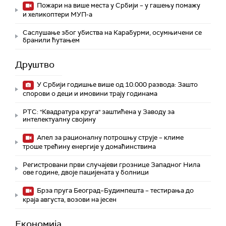
Пожари на више места у Србији – у гашењу помажу
и хеликоптери МУП-а
Саслушање због убиства на Карабурми, осумњичени се
бранили ћутањем
Друштво
У Србији годишње више од 10.000 развода: Зашто
спорови о деци и имовини трају годинама
РТС: "Квадратура круга" заштићена у Заводу за
интелектуалну својину
Апел за рационалну потрошњу струје – климе
троше трећину енергије у домаћинствима
Регистровани први случајеви грознице Западног Нила
ове године, двоје пацијената у болници
Брза пруга Београд–Будимпешта – тестирања до
краја августа, возови на јесен
Економија