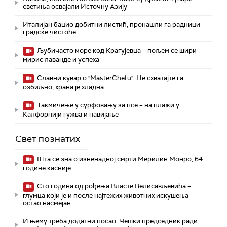
светиња освајали Источну Азију
Италијан бацио добитни листић, пронашли га радници
градске чистоће
Љубичасто море код Крагујевца – пољем се шири
мирис лаванде и успеха
Славни кувар о "MasterChefu": Не схватајте га
озбиљно, храна је хладна
Такмичење у сурфовању за псе – на плажи у
Калфорнији гужва и навијање
Свет познатих
Шта се зна о изненадној смрти Мерилин Монро, 64
године касније
Сто година од рођења Власте Велисављевића –
глумца који је и после најтежих животних искушења
остао насмејан
И њему треба додатни посао: Чешки председник ради