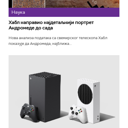
Наука
Хабл направио најдетаљнији портрет
Андромеде до сада
Нова анализа података са свемирског телескопа Хабл
показује да Андромеда, најближа...