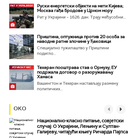
Руски енергетски објекти на мети Кијева;
Москва гађа бродове у Црном мору
Рат у Украјини – 1626. дан. Трају међусобни...
Приштина, оптужница против 20 особа за
наводне ратне злочине у Ђаковици
Специјално тужилаштво у Приштини
подигло...
Техеран пооштрава став о Ормузу; ЕУ
подржала договор о разоружавању
Хамаса
Вашингтон и Техеран настављају размену
политичких...
ОКО
Национално-класнo питање, совјетски
случај: О Украјини, Лењину и Султан-
Галијеву, читајући књигу Ричарда Пајпса