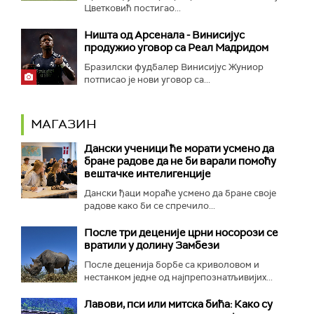
Цветковић постигао...
Ништа од Арсенала - Винисијус
продужио уговор са Реал Мадридом
Бразилски фудбалер Винисијус Жуниор
потписао је нови уговор са...
МАГАЗИН
Дански ученици ће морати усмено да
бране радове да не би варали помоћу
вештачке интелигенције
Дански ђаци мораће усмено да бране своје
радове како би се спречило...
После три деценије црни носорози се
вратили у долину Замбези
После деценија борбе са криволовом и
нестанком једне од најпрепознатљивијих...
Лавови, пси или митска бића: Како су