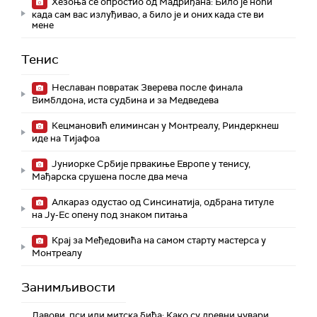
Хезоња се опростио од Мадриђана: Било је ноћи
када сам вас излуђивао, а било је и оних када сте ви
мене
Тенис
Неславан повратак Зверева после финала
Вимблдона, иста судбина и за Медведева
Кецмановић елиминсан у Монтреалу, Риндеркнеш
иде на Тијафоа
Јуниорке Србије првакиње Европе у тенису,
Мађарска срушена после два меча
Алкараз одустао од Синсинатија, одбрана титуле
на Ју-Ес опену под знаком питања
Крај за Међедовића на самом старту мастерса у
Монтреалу
Занимљивости
Лавови, пси или митска бића: Како су древни чувари