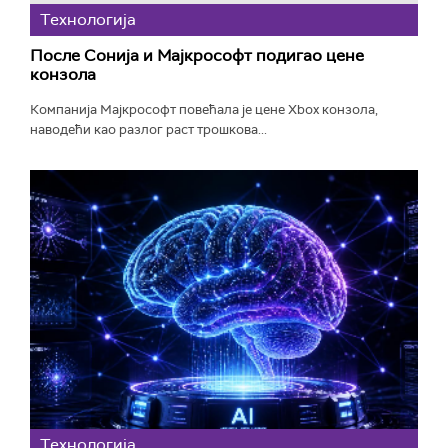
Технологијa
После Сонија и Мајкрософт подигао цене
конзола
Компанија Мајкрософт повећала је цене Xbox конзола,
наводећи као разлог раст трошкова...
Технологијa