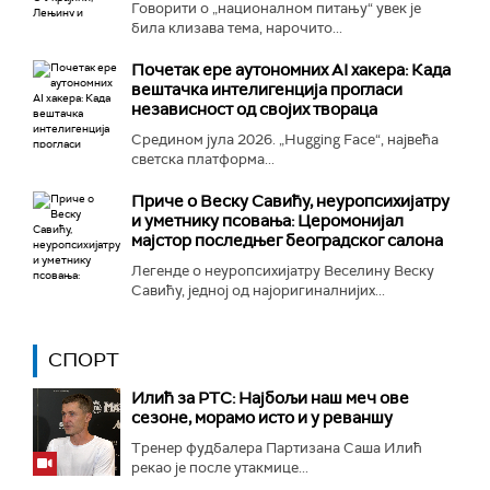
Говорити о „националном питању“ увек је
била клизава тема, нарочито...
Почетак ере аутономних AI хакера: Када
вештачка интелигенција прогласи
независност од својих твораца
Средином јула 2026. „Hugging Face“, највећа
светска платформа...
Приче о Веску Савићу, неуропсихијатру
и уметнику псовања: Церомонијал
мајстор последњег београдског салона
Легенде о неуропсихијатру Веселину Веску
Савићу, једној од најоригиналнијих...
СПОРТ
Илић за РТС: Најбољи наш меч ове
сезоне, морамо исто и у реваншу
Тренер фудбалера Партизана Саша Илић
рекао је после утакмице...