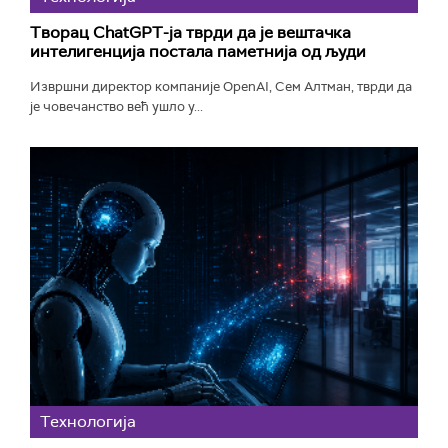
Творац ChatGPT-ја тврди да је вештачка
интелигенција постала паметнија од људи
Извршни директор компаније OpenAI, Сем Алтман, тврди да
је човечанство већ ушло у...
Технологијa