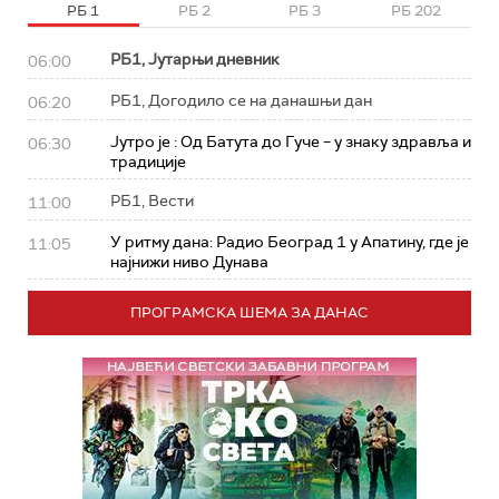
РБ 1
РБ 2
РБ 3
РБ 202
РБ1, Јутарњи дневник
06:00
РБ1, Догодило се на данашњи дан
06:20
Јутро је : Од Батута до Гуче – у знаку здравља и
06:30
традиције
РБ1, Вести
11:00
У ритму дана: Радио Београд 1 у Апатину, где је
11:05
најнижи ниво Дунава
ПРОГРАМСКА ШЕМА ЗА ДАНАС