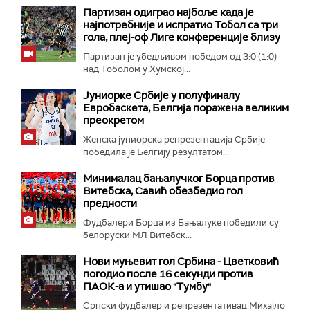
Партизан одиграо најбоље када је
најпотребније и испратио Тобол са три
гола, плеј-оф Лиге конференције близу
Партизан је убедљивом победом од 3:0 (1:0)
над Тоболом у Хумској...
Јуниорке Србије у полуфиналу
Евробаскета, Белгија поражена великим
преокретом
Женска јуниорска репрезентација Србије
победила је Белгију резултатом...
Минималац бањалучког Борца против
Витебска, Савић обезбедио гол
предности
Фудбалери Борца из Бањалуке победили су
белоруски МЛ Витебск...
Нови муњевит гол Србина - Цветковић
погодио после 16 секунди против
ПАОК-а и утишао "Тумбу"
Српски фудбалер и репрезентативац Михајло