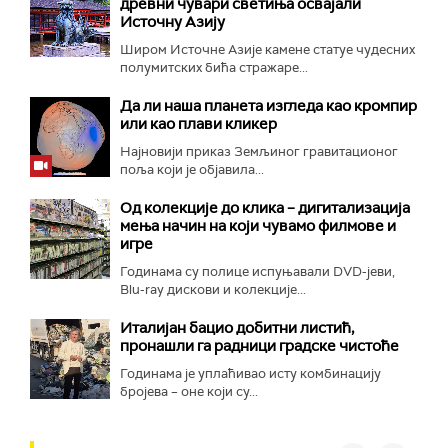
древни чувари светиња освајали
Источну Азију
Широм Источне Азије камене статуе чудесних
полумитских бића стражаре...
Да ли наша планета изгледа као кромпир
или као плави кликер
Најновији приказ Земљиног гравитационог
поља који је објавила...
Од колекције до клика – дигитализација
мења начин на који чувамо филмове и
игре
Годинама су полице испуњавали DVD-јеви,
Blu-ray дискови и колекције...
Италијан бацио добитни листић,
пронашли га радници градске чистоће
Годинама је уплаћивао исту комбинацију
бројева – оне који су...