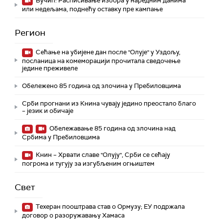
Вучић: Расписивање избора у наредним данима
или недељама, поднећу оставку пре кампање
Регион
Сећање на убијене дан после "Олује" у Уздољу,
посланица на комеморацији прочитала сведочење
једине преживеле
Обележено 85 година од злочина у Пребиловцима
Срби прогнани из Книна чувају једино преостало благо
– језик и обичаје
Обележавање 85 година од злочина над
Србима у Пребиловцима
Книн – Хрвати славе "Олују", Срби се сећају
погрома и тугују за изгубљеним огњиштем
Свет
Техеран пооштрава став о Ормузу; ЕУ подржала
договор о разоружавању Хамаса