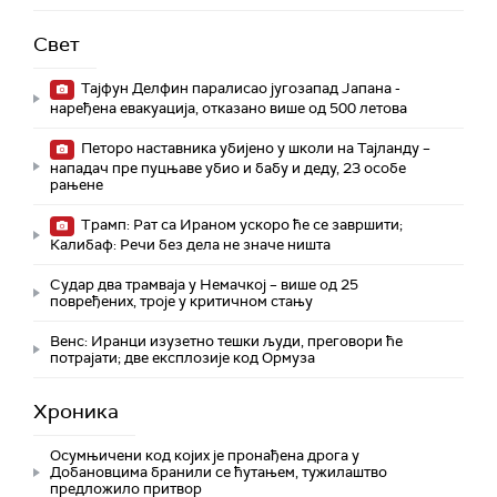
Свет
Тајфун Делфин паралисао југозапад Јапана -
наређена евакуација, отказано више од 500 летова
Петоро наставника убијено у школи на Тајланду –
нападач пре пуцњаве убио и бабу и деду, 23 особе
рањене
Трамп: Рат са Ираном ускоро ће се завршити;
Калибаф: Речи без дела не значе ништа
Судар два трамваја у Немачкој – више од 25
повређених, троје у критичном стању
Венс: Иранци изузетно тешки људи, преговори ће
потрајати; две експлозије код Ормуза
Хроника
Осумњичени код којих је пронађена дрога у
Добановцима бранили се ћутањем, тужилаштво
предложило притвор