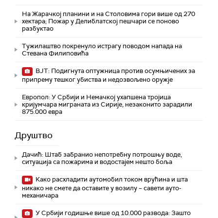
На Жарачкој планини и на Столовима гори више од 270
хектара; Пожар у Делиблатској пешчари се поново
разбуктао
Тужилаштво покренуло истрагу поводом напада на
Стевана Филиповића
ВЈТ: Подигнута оптужница против осумњичених за
припрему тешког убиства и недозвољено оружје
Европол: У Србији и Немачкој ухапшена тројица
кријумчара миграната из Сирије, незаконито зарадили
875.000 евра
Друштво
Дачић: Штаб забранио непотребну потрошњу воде,
ситуација са пожарима и водостајем нешто боља
Како расхладити аутомобил током врућина и шта
никако не смете да оставите у возилу – савети ауто-
механичара
У Србији годишње више од 10.000 развода: Зашто