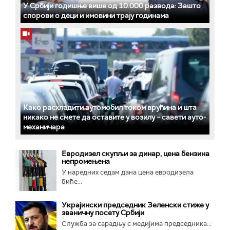
У Србији годишње више од 10.000 развода: Зашто
спорови о деци и имовини трају годинама
Како расхладити аутомобил током врућина и шта
никако не смете да оставите у возилу – савети ауто-
механичара
Евродизел скупљи за динар, цена бензина
непромењена
У наредних седам дана цена евродизела
биће...
Украјински председник Зеленски стиже у
званичну посету Србији
Служба за сарадњу с медијима председника...