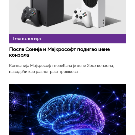
Технологијa
После Сонија и Мајкрософт подигао цене
конзола
Компанија Мајкрософт повећала је цене Xbox конзола,
наводећи као разлог раст трошкова...