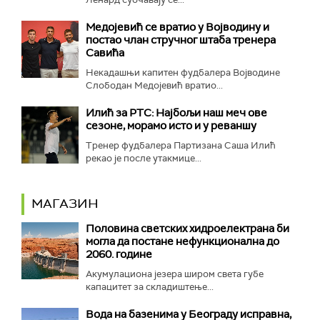
Медојевић се вратио у Војводину и
постао члан стручног штаба тренера
Савића
Некадашњи капитен фудбалера Војводине
Слободан Медојевић вратио...
Илић за РТС: Најбољи наш меч ове
сезоне, морамо исто и у реваншу
Тренер фудбалера Партизана Саша Илић
рекао је после утакмице...
МАГАЗИН
Половина светских хидроелектрана би
могла да постане нефункционална до
2060. године
Акумулациона језера широм света губе
капацитет за складиштење...
Вода на базенима у Београду исправна,