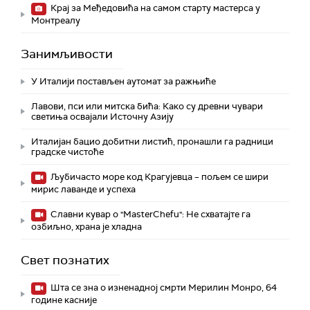
Крај за Међедовића на самом старту мастерса у
Монтреалу
Занимљивости
У Италији постављен аутомат за ражњиће
Лавови, пси или митска бића: Како су древни чувари
светиња освајали Источну Азију
Италијан бацио добитни листић, пронашли га радници
градске чистоће
Љубичасто море код Крагујевца – пољем се шири
мирис лаванде и успеха
Славни кувар о "MasterChefu": Не схватајте га
озбиљно, храна је хладна
Свет познатих
Шта се зна о изненадној смрти Мерилин Монро, 64
године касније