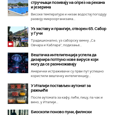
стручњаци позивају на опрез на рекама
и језерима
Високе температуре и низак водостај погодују
развоју микроорганизама...
Уз заставу и прангије, отворен 65. Сабор
у Гучи
Традиционално, уз саборску химну „Са
Овчара и Каблара“, подизање...
Вештачка интелигенција успела да
дизајнира потпуно нове вирусе који
могу да се размножавају
Амерички истраживачи су први пут успешно
користили вештачку интелигенцију...
У Италији постављен аутомат за
ражњиће
После аутомата за кафу, пиће, пицу, па чак и
вино, у Италији...
Биоскопи поново пуни, филмски