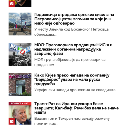
Годишњица страдања српских цивила на
Петровачкој цести, злочина за који још
нико није одговарао
У месту Јањила код Босанског Петровца
обележава...
МОЛ: Преговори са продавцем НИС-а и
надлежним органима напредују ка
завршној фази
МОЛ група објавила је да преговори са
продавцем...
Како Кијев преко напада на компанију
"Вајлдберис" удара на мала руска
предузећа
Украјински напади дроновима на складишта...
Трамп: Рат са Ираном ускоро ће се
завршити; Калибаф: Речи без дела не значе
ништа
Вашингтон и Техеран настављају размену
политичких...