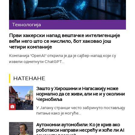
Технологијa
Први хакерски напад вештачке интелигенције
већи него што се мислило, бот хаковао још
четири компаније
Компанија "OpenAI" открила је да је сајбер-напад који су
извели одметнути ChatGPT...
НАТЕНАНЕ
Зашто у Хирошими и Нагасакију може
нормално да се живи, али не и у околини
Чернобиља
У Јапану странци често забринуто постављају
питање како је могуће...
Аутономни аутомобили: Ко је крив ако
роботакси направи несрећу и хоће ли AI