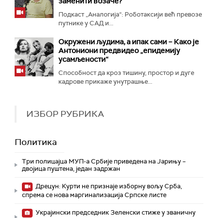
заменити возаче?
Подкаст „Аналогија“: Роботаксији већ превозе
путнике у САД и...
Окружени људима, а ипак сами – Како је
Антониони предвидео „епидемију
усамљености“
Способност да кроз тишину, простор и дуге
кадрове прикаже унутрашње...
ИЗБОР РУБРИКА
Политика
Три полицајца МУП-а Србије приведена на Јарињу –
двојица пуштена, један задржан
Дрецун: Курти не признаје изборну вољу Срба,
спрема се нова маргинализација Српске листе
Украјински председник Зеленски стиже у званичну