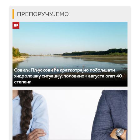
ПРЕПОРУЧУЈЕМО
Совиљ: Пљускови ће краткотрајно побољшати
хидролошку ситуацију; половином августа опет 40
степени