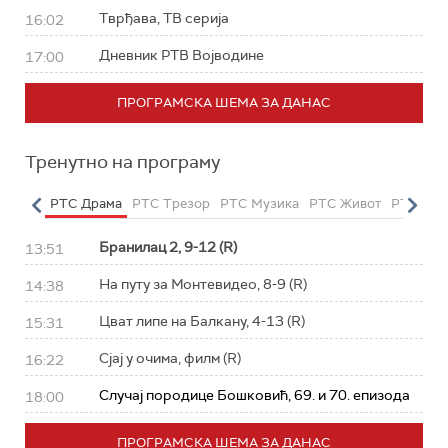
Тврђава, ТВ серија
16:02
Дневник РТВ Војводине
17:00
ПРОГРАМСКА ШЕМА ЗА ДАНАС
Тренутно на програму
етарац
РТС Драма
РТС Трезор
РТС Музика
РТС Живот
РТС Кла
Бранилац 2, 9-12 (R)
13:51
На путу за Монтевидео, 8-9 (R)
14:38
Цват липе на Балкану, 4-13 (R)
15:31
Сјај у очима, филм (R)
16:22
Случај породице Бошковић, 69. и 70. епизода
18:00
ПРОГРАМСКА ШЕМА ЗА ДАНАС