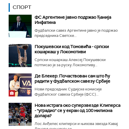
СПОРТ
ФС Аргентине јавно подржао Ђанија
Инфатина
Фудбалски савез Аргентине јавно је подржао
председника Светске...
Покушевски код Томовића - српски
кошаркаш у Локомотиви
Српски кошаркаш Алексеј Покушевски
потписао је за руску Локомотиву...
Де Блекер: Почаствован сам што ћу
радити у Фудбалском савезу Србије
Нови председник Судијске комисије
Фудбалског савеза Србије (ФСС)...
Нова истрага око суперзвезде Клиперса
- "уградио" се у екран од 100 милиона
долара?
Лос Анђелес клиперси и њихова звезда Кавај
Ленард суочавају се...