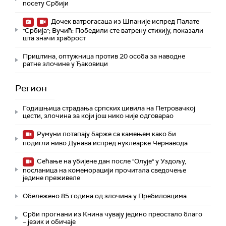
посету Србији
Дочек ватрогасаца из Шпаније испред Палате
"Србија"; Вучић: Победили сте ватрену стихију, показали
шта значи храброст
Приштина, оптужница против 20 особа за наводне
ратне злочине у Ђаковици
Регион
Годишњица страдања српских цивила на Петровачкој
цести, злочина за који још нико није одговарао
Румуни потапају барже са камењем како би
подигли ниво Дунава испред нуклеарке Чернавода
Сећање на убијене дан после "Олује" у Уздољу,
посланица на комеморацији прочитала сведочење
једине преживеле
Обележено 85 година од злочина у Пребиловцима
Срби прогнани из Книна чувају једино преостало благо
– језик и обичаје