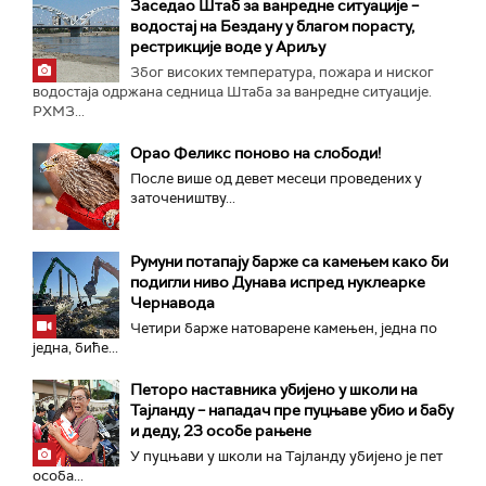
Заседао Штаб за ванредне ситуације –
водостај на Бездану у благом порасту,
рестрикције воде у Ариљу
Због високих температура, пожара и ниског
водостаја одржана седница Штаба за ванредне ситуације.
РХМЗ...
Орао Феликс поново на слободи!
После више од девет месеци проведених у
заточеништву...
Румуни потапају барже са камењем како би
подигли ниво Дунава испред нуклеарке
Чернавода
Четири барже натоварене камењен, једна по
једна, биће...
Петоро наставника убијено у школи на
Тајланду – нападач пре пуцњаве убио и бабу
и деду, 23 особе рањене
У пуцњави у школи на Тајланду убијено је пет
особа...