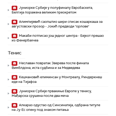
Јуниорке Србије у полуфиналу Евробаскета,
Белгија поражена великим преокретом
Алимпијевић саопштио шири списак кошаркаша за
августовски прозор - Јокић предводи "орлове"
Макаби потписао још једног центра - Бејкот прешао
из Фенербахчеа
Тенис
Неславан повратак Зверева после финала
Вимблдона, иста судбина и за Медведева
Кецмановић елиминсан у Монтреалу, Риндеркнеш
иде на Тијафоа
Јуниорке Србије првакиње Европе у тенису,
Мађарска срушена после два меча
Алкараз одустао од Синсинатија, одбрана титуле
на Ју-Ес опену под знаком питања