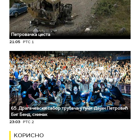
Петровачка цеста
21:05
РТС 1
65. Драгачевски сабор трубача у гучи: Дејан Петровић
Биг Бeнд, снимак
23:03
РТС 2
КОРИСНО