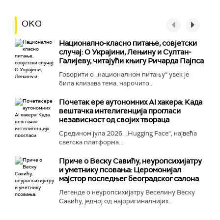
ОКО
Национално-класнo питање, совјетски
случај: О Украјини, Лењину и Султан-
Галијеву, читајући књигу Ричарда Пајпса
Говорити о „националном питању“ увек је
била клизава тема, нарочито...
Почетак ере аутономних AI хакера: Када
вештачка интелигенција прогласи
независност од својих твораца
Средином јула 2026. „Hugging Face“, највећа
светска платформа...
Приче о Веску Савићу, неуропсихијатру
и уметнику псовања: Церомонијал
мајстор последњег београдског салона
Легенде о неуропсихијатру Веселину Веску
Савићу, једној од најоригиналнијих...