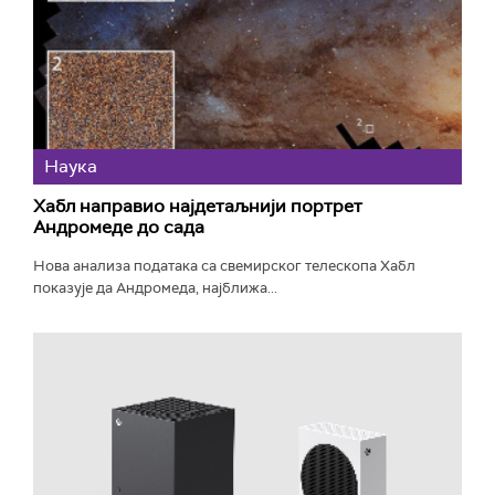
Наука
Хабл направио најдетаљнији портрет
Андромеде до сада
Нова анализа података са свемирског телескопа Хабл
показује да Андромеда, најближа...