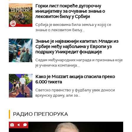
Горки лист покреће дугорочну
иницијативу за очување знања о
лековитом биљу у Србији
Србија је вековима била земља у којој се
знање о лековитом биљу...
Знање је најважнији капитал: Млади из
Србије међу најбољима у Европи уз
подршку Уникредит фондације
Седам међународних награда и признања које
је ученичка компанија...
Како је Mozzart акција спасила преко
6.000 тикета
Светско првенство у фудбалу увек доноси
врхунску драму, али за...
РАДИО ПРЕПОРУКА