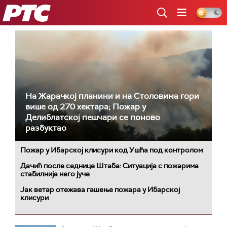
РТС
На Жарачкој планини и на Столовима гори
више од 270 хектара; Пожар у
Делиблатској пешчари се поново
разбуктао
Пожар у Ибарској клисури код Ушћа под контролом
Дачић после седнице Штаба: Ситуација с пожарима
стабилнија него јуче
Јак ветар отежава гашење пожара у Ибарској
клисури