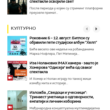
спектакли освојили свет
После периода у којем су стриминг платформе
преузеле примат...
КУЛТУРНО
Роковник 6 – 12. август: Битлси су
објавили пети студијски албум ”Хелп”
Биће весело ове недеље на рођенданима
Марка Нофлера, Пет Метинија...
Иза Ноланових IMAX камера - зашто је
Хомерова "Одисеја" већа од сваког
спектакла
И Хомер и Нолан играју по танкој жици
између мита и историје...
Изложба „Сведоци и учесници“:
Тринаест уметница о одговорности,
емпатији и личним изборима
Међународна концептуална мултимедијална