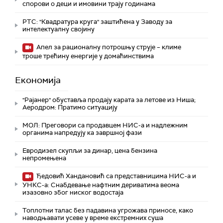
спорови о деци и имовини трају годинама
РТС: "Квадратура круга" заштићена у Заводу за
интелектуалну својину
Апел за рационалну потрошњу струје – климе
троше трећину енергије у домаћинствима
Економија
"Рајанер" обуставља продају карата за летове из Ниша;
Аеродром: Пратимо ситуацију
МОЛ: Преговори са продавцем НИС-а и надлежним
органима напредују ка завршној фази
Евродизел скупљи за динар, цена бензина
непромењена
Ђедовић Хандановић са представницима НИС-а и
УНКС-а: Снабдевање нафтним дериватима веома
изазовно због ниског водостаја
Топлотни талас без падавина угрожава приносе, како
наводњавати усеве у време екстремних суша