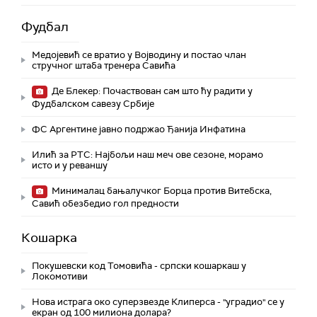
Фудбал
Медојевић се вратио у Војводину и постао члан
стручног штаба тренера Савића
Де Блекер: Почаствован сам што ћу радити у
Фудбалском савезу Србије
ФС Аргентине јавно подржао Ђанија Инфатина
Илић за РТС: Најбољи наш меч ове сезоне, морамо
исто и у реваншу
Минималац бањалучког Борца против Витебска,
Савић обезбедио гол предности
Кошарка
Покушевски код Томовића - српски кошаркаш у
Локомотиви
Нова истрага око суперзвезде Клиперса - "уградио" се у
екран од 100 милиона долара?