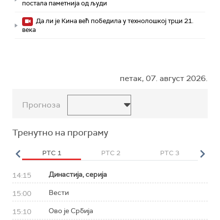
постала паметнија од људи
Да ли је Кина већ победила у технолошкој трци 21.
века
петак, 07. август 2026.
Прогноза
Тренутно на програму
HD
РТС 1
РТС 2
РТС 3
Р
Династија, серија
14:15
Вести
15:00
Ово је Србија
15:10