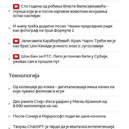
Сто година од рођења Власте Велисављевића –
глумца који је и после најтежих животних искушења
остао насмејан
И њему треба додатни посао: Чешки председник ради
као фотограф на трци Формуле 1
Јелисавета Карађорђевић: Краљ Чарлс Трећи ми је
као брат, Џон Кенеди је много знао о Југославији
Шон Бин за РТС: Лепо је поново бити у Србији,
уживао сам и прошли пут
Технологијa
Од колекције до клика – дигитализација мења начин на
који чувамо филмове и игре
Део ракете Спејс-Икса ударио у Месец брзином од
8.690 километара на час
После Сонија и Мајкрософт подигао цене конзола
Творац ChatGPT-ја тврди да је вештачка интелигенција