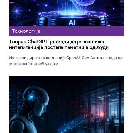
Технологијa
Творац ChatGPT-ја тврди да је вештачка
интелигенција постала паметнија од људи
Извршни директор компаније OpenAI, Сем Алтман, тврди да
је човечанство већ ушло у...