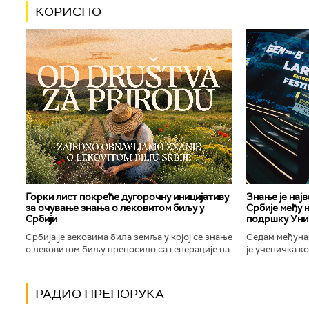
КОРИСНО
Горки лист покреће дугорочну иницијативу
Знање је нај
за очување знања о лековитом биљу у
Србије међу 
Србији
подршку Уни
Србија је вековима била земља у којој се знање
Седам међуна
о лековитом биљу преносило са генерације на
је ученичка к
генерацију. Људи су познавали биљке које
Техничке школ
расту око њих, знали...
Новог Сада осв
РАДИО ПРЕПОРУКА