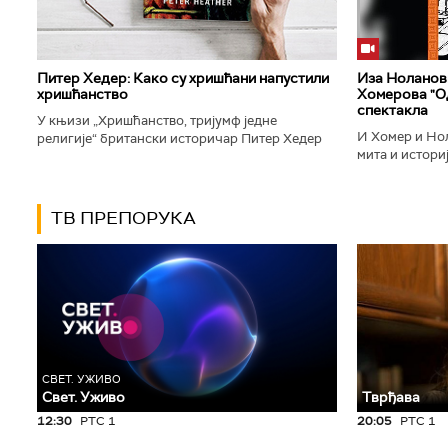
Питер Хедер: Како су хришћани напустили
Иза Ноланови
хришћанство
Хомерова "Од
спектакла
У књизи „Хришћанство, тријумф једне
И Хомер и Нол
религије“ британски историчар Питер Хедер
мита и историј
описује трансформацију хришћанства од
духу свог врем
блискоисточног култа до масовне религије...
филм који је по
ТВ ПРЕПОРУКА
СВЕТ. УЖИВО
Свет. Уживо
Тврђава
12:30
РТС 1
20:05
РТС 1