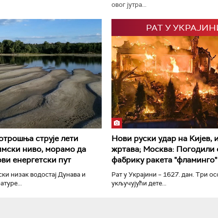
овог јутра...
РАТ У УКРАЈИН
РТС Класика
РТС Кол
трошња струје лети
Нови руски удар на Кијев, 
имски ниво, морамо да
жртава; Москва: Погодили
ви енергетски пут
фабрику ракета "фламинго"
ски низак водостај Дунава и
Рат у Украјини – 1627. дан. Три ос
туре...
укључујући дете...