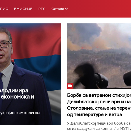
АДИО
ЕМИСИЈЕ
РТС
Остало
РТС 3
РТС С
Володимира
Борба са ватреном стихијо
, економска и
Делиблатској пешчари и на
Столовима, стање на терен
с украјинским колегом
од температуре и ветра
У Делиблатској пешчари борба са
се из ваздуха и са копна. Из МУП-а