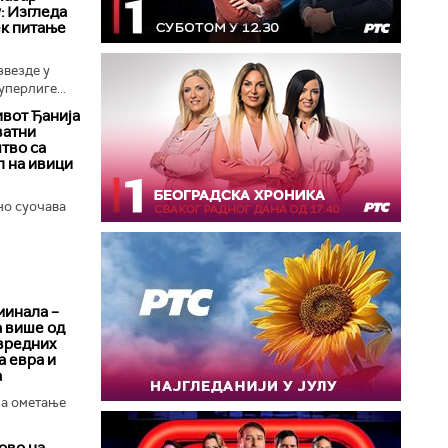
: Изгледа
ек питање
везде у
уперлиге...
вот Ђанија
ватни
тво са
л на ивици
о суочава
минала –
а више од
вредних
 евра и
а
за ометање
ово на