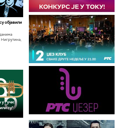
 су објавили
нданима
 Нигрутина,
тића, Николе
 у Гучи:
или су"