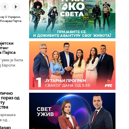
вјетски
лтан-
а Пајпса
увек је била
ј Европи.
ушењу да се
длично
 пораз од
рту
ства
шаркашка
 од...
Пазар