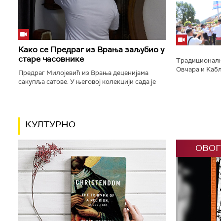
концерт на пр
тврђаве, у окв
Како се Предраг из Врања заљубио у
старе часовнике
Традиционално
Овчара и Кабл
Предраг Милојевић из Врања деценијама
заставе и пуц
сакупља сатове. У његовој колекцији сада је
трубачу, у Гуч
више десетина зидних, подних, каминских,
џепних сатова. Најстарији је...
КУЛТУРНО
ОВОГ