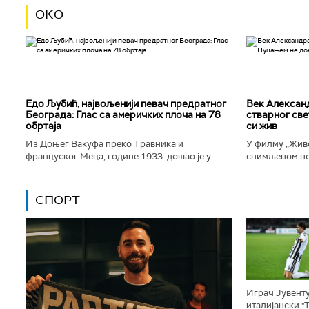
ОКО
Едо Љубић, највољенији певач предратног
Век Алексан
Београда: Глас са америчких плоча на 78
стварног све
обртаја
си жив
Из Доњег Вакуфа преко Травника и
У филму „Живо
француског Меца, године 1933. дошао је у
снимљеном по
Београд и убрзо постао велика престоничка
Александра Т
музичка звезда. Певао је у најбољим...
којег игра Дра
СПОРТ
Играч Јувенту
италијански "