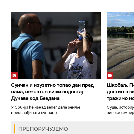
Сунчан и изузетно топао дан пред
Шкобаљ: По
нама, незнатно виши водостај
достигла з
Дунава код Бездана
тражимо но
У Србији ће изнад већег дела земље
Суша, историј
преовлађивати сунчано...
високе темпера
ПРЕПОРУЧУЈЕМО