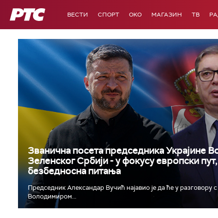
РТС
ВЕСТИ
СПОРТ
OKO
МАГАЗИН
ТВ
Р
Званична посета председника Украјине 
Зеленског Србији - у фокусу европски пут
безбедносна питања
Председник Александар Вучић најавио је да ће у разговору 
Володимиром...