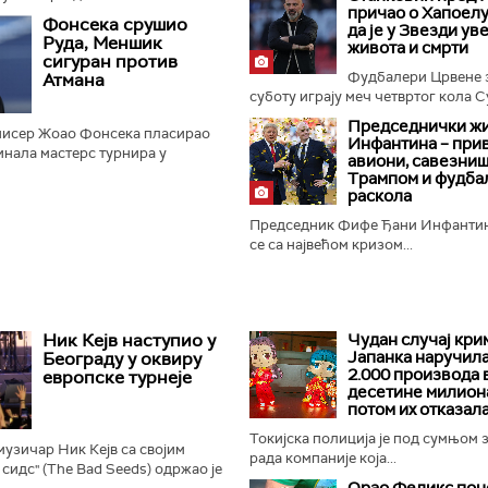
причао о Хапоелу
ану Влаховићу на било којој
Фонсека срушио
да је у Звезди ув
де донео о наставку...
Руда, Меншик
живота и смрти
сигуран против
Фудбалери Црвене з
Атмана
суботу играју меч четвртог кола С
Председнички жи
нисер Жоао Фонсека пласирао
Инфантина – при
инала мастерс турнира у
авиони, савезниш
што је данас у трећем колу
Трампом и фудба
ежанина Каспера Руда
раскола
Председник Фифе Ђани Инфантин
се са највећом кризом...
Ник Кејв наступио у
Чудан случај кри
Јапанка наручил
Београду у оквиру
2.000 производа 
европске турнеје
десетине милиона
потом их отказал
Токијска полиција је под сумњом 
музичар Ник Кејв са својим
рада компаније која...
 сидс" (The Bad Seeds) одржао је
Орао Феликс пон