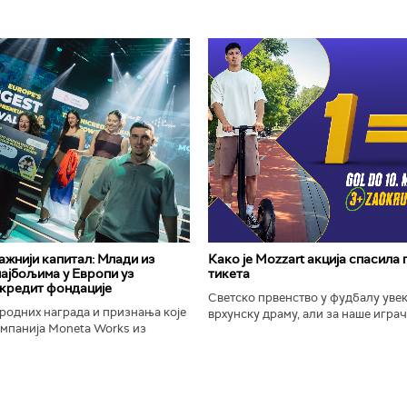
важнији капитал: Млади из
Како је Mozzart акција спасила
најбољима у Европи уз
тикета
кредит фондације
Светско првенство у фудбалу уве
родних награда и признања које
врхунску драму, али за наше играче
омпанија Moneta Works из
шампионат остаће упамћен по Moz
е "Милева Марић Ајнштајн" из
промоцији која је потпуно промени
ојила на највећем...