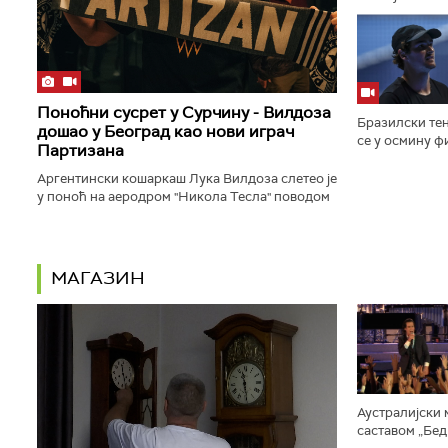
честитати Душ
одлуци коју бу
Поноћни сусрет у Сурчину - Вилдоза
Бразилски те
дошао у Београд као нови играч
се у осмину ф
Партизана
Монтреалу, по
победио Норв
Аргентински кошаркаш Лука Вилдоза слетео је
резултатом...
у поноћ на аеродром "Никола Тесла" поводом
званичног потписа за Партизан...
МАГАЗИН
Аустралијски 
саставом „Бед