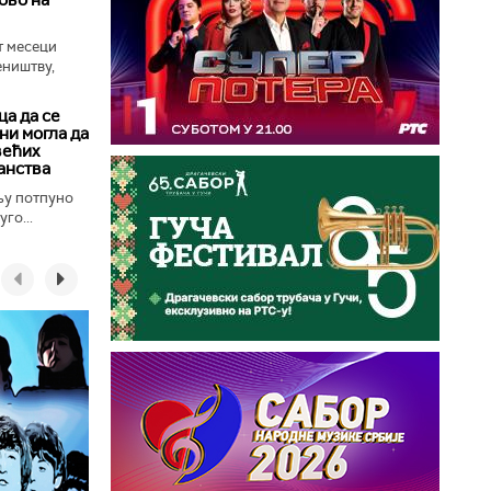
т месеци
еништву,
а да се
ни могла да
већих
анства
њу потпуно
го...