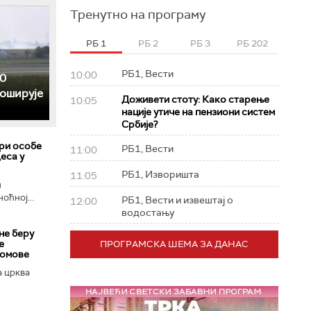
Тренутно на програму
РБ 1
РБ 2
РБ 3
РБ 202
РБ1, Вести
10:00
0
роширује
Доживети стоту: Како старење
10:05
нације утиче на пензиони систем
Србије?
ри особе
РБ1, Вести
11:00
еса у
РБ1, Изворишта
11:05
и
оћној...
РБ1, Вести и извештај о
12:00
водостању
не беру
е
ПРОГРАМСКА ШЕМА ЗА ДАНАС
домове
 црква