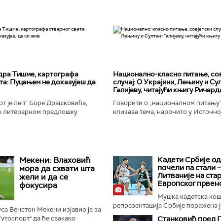
дра Тишме, картографа
Национално-класнo питање, со
та: Пуцањем не доказујеш да
случај: О Украјини, Лењину и Су
Галијеву, читајући књигу Ричард
т је леп“ Боре Драшковића,
Говорити о „националном питању“ 
 литерарном предлошку
клизава тема, нарочито у Источно
ишме, окорели криминалац Гара,
Ипак, нисам могао да одолим иск
ган Николић, каже...
вратим књизи Ричарда...
Мекени: Влаховић
Кадети Србије о
почели па стали –
мора да схвати шта
Литваније на ста
жели и да се
Европског првен
фокусира
Мушка кадетска ко
репрезентација Србије поражена је
са Венстон Мекени изјавио је за
Тутоспорт" да ће свакако
Станковић пред 