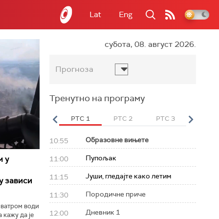
Lat
Eng
субота, 08. август 2026.
Прогноза
Тренутно на програму
вет
РТС HD
РТС 1
РТС 2
РТС 3
РТС Св
Образовне вињете
10:55
Пупољак
м у
11:00
Јуши, гледајте како летим
11:15
у зависи
Породичне приче
11:30
 ватром води
Дневник 1
12:00
 кажу да је