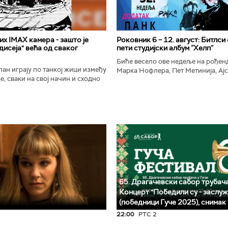
х IMAX камера - зашто је
Роковник 6 – 12. август: Битлси
исеја" већа од сваког
пети студијски албум ”Хелп”
Биће весело ове недеље на рође
ан играју по танкој жици између
Марка Нофлера, Пет Метинија, Ајс
е, сваки на свој начин и сходно
Брус Дикинсона, Ејџа, Марка Нас
ена. Овај други је направио
Вранковића и Јана Андерсона...
сле...
65. Драгачевски сабор трубача
Концерт "Победили су - заслуж
(победници Гуче 2025), снимак
22:00
РТС 2