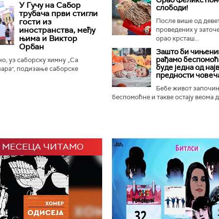
остору Доњег града Београдске
У Гучу на Сабор
слободи!
иру европске...
трубача први стигли
гости из
После више од деве
иностранства, међу
проведених у заточ
њима и Виктор
орао крсташ...
Орбан
Зашто би чињениц
рађамо беспомоћ
, уз саборску химну „Са
буде једна од нај
ара", подизање саборске
предности човеч
ање прангија крај Споменика
и је отворен 65. Драгачевски...
Бебе живот започи
беспомоћне и такве остају веома ду
 МЕСЕЦА ЧИТАМО