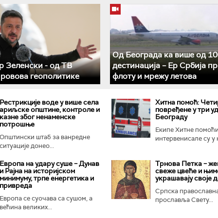
Од Београда ка више од 10
 Зеленски - од ТВ
дестинација – Ер Србија п
 ровова геополитике
флоту и мрежу летова
Рестрикције воде у више села
Хитна помоћ: Чети
ариљске општине, контроле и
повређене у три уд
казне због ненаменске
Београду
потрошње
Екипе Хитне помоћ
Општински штаб за ванредне
интервенисале су у н
ситуације донео...
Европа на удару суше – Дунав
Трнова Петка – же
и Рајна на историјском
свеже цвеће и њим
минимуму, трпе енергетика и
украшавају своје 
привреда
Српска православна
Европа се суочава са сушом, а
прославља Свету...
већина великих...