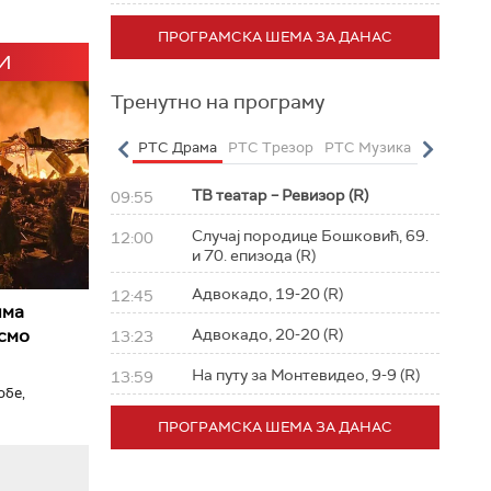
ПРОГРАМСКА ШЕМА ЗА ДАНАС
И
Тренутно на програму
о
РТС Полетарац
РТС Драма
РТС Трезор
РТС Музика
РТС Жив
ТВ театар – Ревизор (R)
09:55
Случај породице Бошковић, 69.
12:00
и 70. епизода (R)
Адвокадо, 19-20 (R)
12:45
има
 смо
Адвокадо, 20-20 (R)
13:23
На путу за Монтевидео, 9-9 (R)
13:59
обе,
ПРОГРАМСКА ШЕМА ЗА ДАНАС