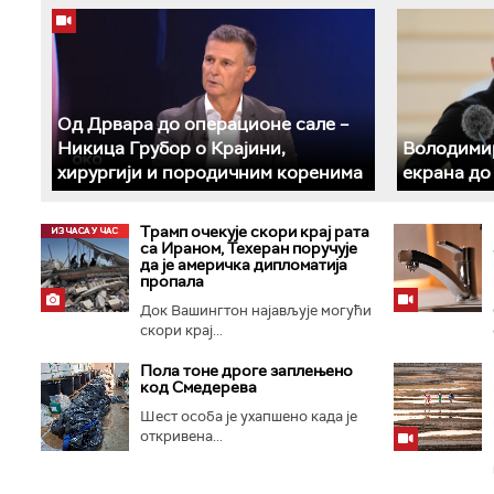
Од Дрвара до операционе сале –
Никица Грубор о Крајини,
Володимир
хирургији и породичним коренима
екрана до
Трамп очекује скори крај рата
са Ираном, Техеран поручује
да је америчка дипломатија
пропала
Док Вашингтон најављује могући
скори крај...
Пола тоне дроге заплењено
код Смедерева
Шест особа је ухапшено када је
откривена...