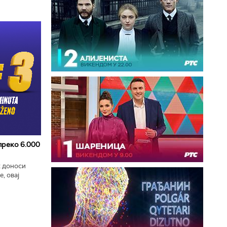
 преко 6.000
к доноси
, овај
zart
ла...