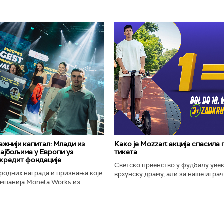
важнији капитал: Млади из
Како је Mozzart акција спасила
најбољима у Европи уз
тикета
кредит фондације
Светско првенство у фудбалу уве
родних награда и признања које
врхунску драму, али за наше играче
омпанија Moneta Works из
шампионат остаће упамћен по Moz
е "Милева Марић Ајнштајн" из
промоцији која је потпуно промени
ојила на највећем...