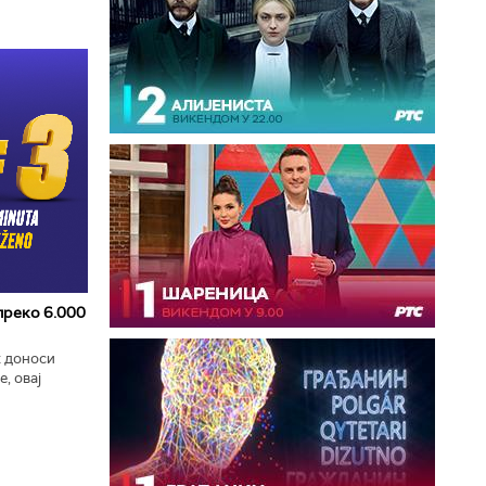
 преко 6.000
к доноси
, овај
zart
ла...