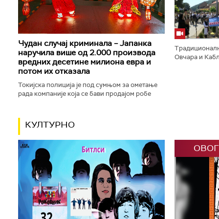
на купалиштима
Чудан случај криминала – Јапанка
Традиционално
наручила више од 2.000 производа
Овчара и Кабл
вредних десетине милиона евра и
заставе и пуц
потом их отказала
трубачу у Гучи
Токијска полиција је под сумњом за ометање
рада компаније која се бави продајом робе
преко интернета ухапсила особу која је
наручила више од 2.100 производа...
КУЛТУРНО
ОВОГ