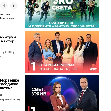
хијатру и
 мајстор
ину Веску
х,
ба у
 Норвешке
редседника
антина
ка
затражиће од
је