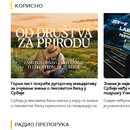
КОРИСНО
Горки лист покреће дугорочну иницијативу
Знање је нај
за очување знања о лековитом биљу у
Србије међу 
Србији
подршку Уни
Србија је вековима била земља у којој се знање
Седам међуна
о лековитом биљу преносило са генерације на
је ученичка к
генерацију. Људи су познавали биљке које
Техничке школ
расту око њих, знали...
Новог Сада осв
РАДИО ПРЕПОРУКА