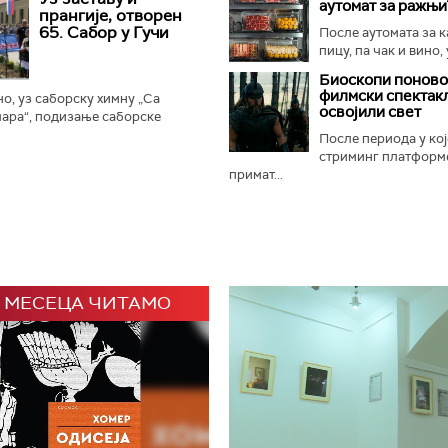
аутомат за ражњ
. Најновије...
прангије, отворен
65. Сабор у Гучи
После аутомата за к
пицу, па чак и вино, 
Биоскопи поново
филмски спектак
, уз саборску химну „Са
освојили свет
ара“, подизање саборске
ање прангија крај споменика
После периода у кој
 је отворен 65. Драгачевски...
стриминг платформ
примат...
 МЕСЕЦА ЧИТАМО