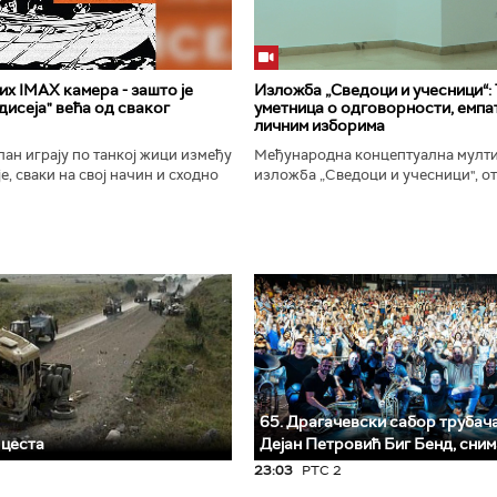
х IMAX камера - зашто је
Изложба „Сведоци и учесници“:
исеја" већа од сваког
уметница о одговорности, емпат
личним изборима
ан играју по танкој жици између
Међународна концептуална мулт
е, сваки на свој начин и сходно
изложба „Сведоци и учесници", от
ена. Овај други је направио
Галерији Сингидунум. Ауторски пр
сле...
уметнице Душе Вуковић, бави...
65. Драгачевски сабор трубача 
 цеста
Дејан Петровић Биг Бeнд, сни
23:03
РТС 2