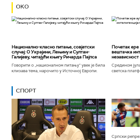
ОКО
Национално-класнo питање, совјетски
Почетак ере 
случај: О Украјини, Лењину и Султан-
вештачка инт
Галијеву, читајући књигу Ричарда Пајпса
независност 
Говорити о „националном питању“ увек је била
Средином јула
клизава тема, нарочито у Источној Европи.
светска платф
Ипак, нисам могао да одолим искушењу да се
интелигенције,
вратим књизи Ричарда...
незабележеног
СПОРТ
Српски репрез