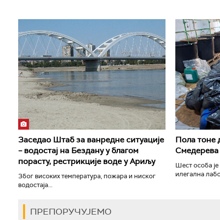
Заседао Штаб за ванредне ситуације
Пола тоне 
– водостај на Бездану у благом
Смедерева
порасту, рестрикције воде у Ариљу
Шест особа је
илегална лабо
Због високих температура, пожара и ниског
водостаја...
ПРЕПОРУЧУЈЕМО