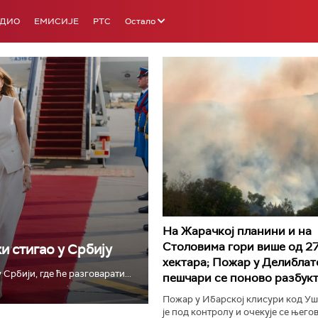
АДИО
ЕМИСИЈЕ
РТС
Остало
РТС 3
РТС С
На Жарачкој планини и на
Столовима гори више од 2
 стигао у Србију
хектара; Пожар у Делиблат
рбији, где ће разговарати...
пешчари се поново разбук
Пожар у Ибарској клисури код У
је под контролу и очекује се њего