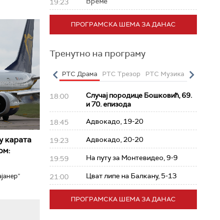
Време
19:23
ПРОГРАМСКА ШЕМА ЗА ДАНАС
Тренутно на програму
о
РТС Полетарац
РТС Драма
РТС Трезор
РТС Музика
РТС Жив
Случај породице Бошковић, 69.
18:00
и 70. епизода
Адвокадо, 19-20
18:45
у карата
Адвокадо, 20-20
19:23
ом:
На путу за Монтевидео, 9-9
19:59
Цват липе на Балкану, 5-13
јанер”
21:00
ПРОГРАМСКА ШЕМА ЗА ДАНАС