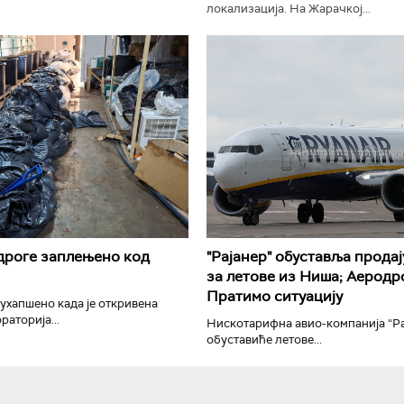
локализација. На Жарачкој...
РТС Класика
РТС Кол
дроге заплењено код
"Рајанер" обуставља продај
за летове из Ниша; Аеродр
Пратимо ситуацију
 ухапшено када је откривена
раторија...
Нискотарифна авио-компанија “Ра
обуставиће летове...