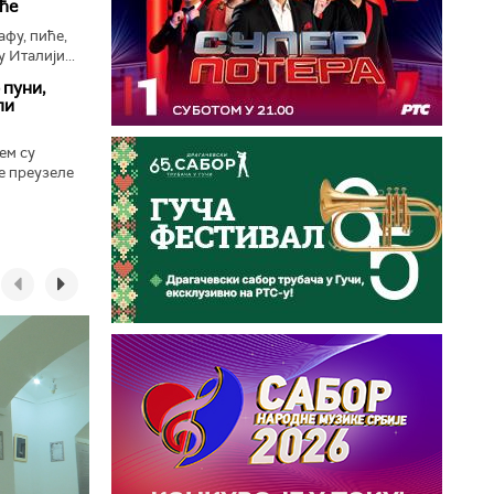
иће
афу, пиће,
у Италији...
 пуни,
ли
ем су
е преузеле