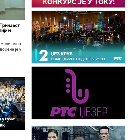
 Тринаест
ији и
имедијална
ворена је у
ојекат
у гучи:
мак