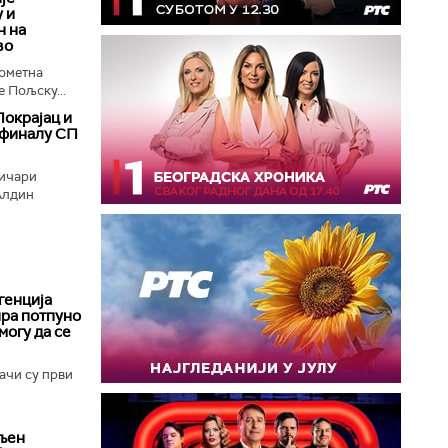
 и
н на
во
ометна
 Пољску...
окрајац и
 финалу СП
тичари
Алдин
генција
ира потпуно
могу да се
ачи су први
вљен