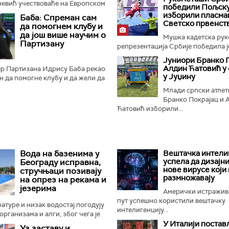
евић учествоваће на Европском
победили Пољску
е ће од 10. до 16. августа
изборили пласма
Баба: Спреман сам
мингему. Уочи одласка...
Светско првенст
да помогнем клубу и
да још више научим о
Мушка кадетска рук
Партизану
репрезентација Србије победила је
Јуниори Бранко П
Алдин Ћатовић у
р Партизана Идрису Баба рекао
у Јуџину
ан да помогне клубу и да жели да
риоду научи што више о црно-
Млади српски атле
Бранко Покрајац и 
Ћатовић изборили...
Вода на базенима у
Вештачка интели
успела да дизајн
Београду исправна,
нове вирусе који 
стручњаци позивају
размножавају
на опрез на рекама и
језерима
Амерички истражив
пут успешно користили вештачку
атуре и низак водостај погодују
интелигенцију...
организама и алги, због чега је
овна контрола квалитета воде
У Италији поста
Уз заставу и