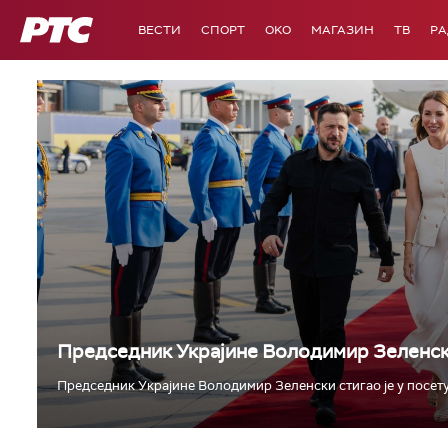
РТС
ВЕСТИ
СПОРТ
OKO
МАГАЗИН
ТВ
Р
Председник Украјине Володимир Зеленски
Председник Украјине Володимир Зеленски стигао је у посету С