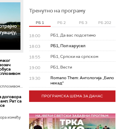
Тренутно на програму
РБ 1
РБ 2
РБ 3
РБ 202
отрајно
уацију;
РБ1, Да вас подсетимо
18:00
РБ1, Поп карусел
18:03
РБ1, Српски на српском
18:55
ичког
 возач
РБ1, Вести
19:00
обуса
ксплозивом
Romano Them: Антологија „Било
19:30
некад“
сплозивом...
ПРОГРАМСКА ШЕМА ЗА ДАНАС
з договора
амп: Рат са
 се
вора између