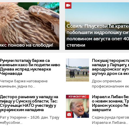
Совиљ: Пљускови ће кратк
побољшати хидролошку сит
половином августа опет 40
кс поново на слободи!
степени
Румуни потапају барже са
Покушај терорист
камењем како би подигли ниво
напада у Лајпцигу,
Дунава испред нуклеарке
аеродромског аут
Чернавода
шутнуо дрон са е
Четири барже натоварене
Дрон опремљен
камењен, једна по...
професионалним ек
Десторо рањених у нападу на
Израел и Либан бе
пијацу у Сумској области; Тас:
о новим зонама; Тр
Стручњаци НАТО учествују у
Ираном ускоро ће
украјинским нападима
завршити
Рат у Украјини – 1626. дан. Трају
Седма рунда прего
међусобни...
Израела и Либана...