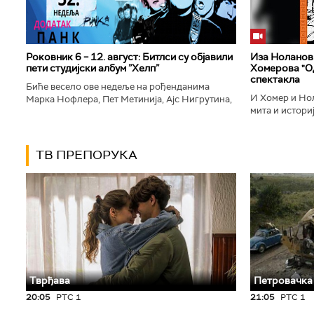
Роковник 6 – 12. август: Битлси су објавили
Иза Ноланови
пети студијски албум ”Хелп”
Хомерова "Од
спектакла
Биће весело ове недеље на рођенданима
И Хомер и Нол
Марка Нофлера, Пет Метинија, Ајс Нигрутина,
мита и историј
Брус Дикинсона, Ејџа, Марка Настића, Николе
духу свог врем
Вранковића и Јана Андерсона...
филм који је по
ТВ ПРЕПОРУКА
Тврђава
Петровачка
20:05
РТС 1
21:05
РТС 1