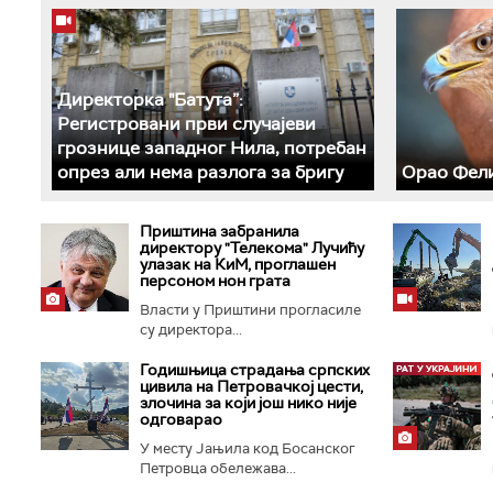
Директорка "Батута”:
Регистровани први случајеви
грознице западног Нила, потребан
опрез али нема разлога за бригу
Орао Фели
Приштина забранила
директору "Телекома" Лучићу
улазак на КиМ, проглашен
персоном нон грата
Власти у Приштини прогласиле
су директора...
Годишњица страдања српских
цивила на Петровачкој цести,
злочина за који још нико није
одговарао
У месту Јањила код Босанског
Петровца обележава...