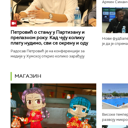
Армин Синанч
првенству, кој
одржати у Бир
Петровић о стању у Партизану и
прелазном року: Кад чују колику
Нови фудбале
плату нудимо, сви се окрену и оду
је да је спрем
у наредном пе
Радосав Петровић је на конференцији за
белима...
медије у Хумској открио колико зарађују
најплаћенији фудбалери Партизана, нагласио
да клуб због тешке финансијске...
МАГАЗИН
Високе темпер
развоју микро
неопходна ред