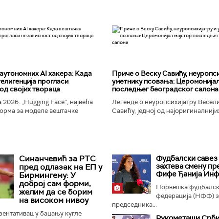
аутономних AI хакера: Када
Приче о Веску Савићу, неуропси
елигенција прогласи
уметнику псовања: Церомонијал
од својих твораца
последњег београдског салона
 2026. „Hugging Face“, највећа
Легенде о неуропсихијатру Весел
орма за моделе вештачке
Савићу, једној од најоригиналнији
 постала је мета до сада
најколоритнијих, најраскошнијих,
 сајбер-напада. Аутономни...
најконтроверзнијих и најлуђих осо
Београду...
Синанчевић за РТС
Фудбалски савез
захтева смену п
пред одлазак на ЕП у
Фифе Ђанија Инф
Бирмингему: У
доброј сам форми,
Норвешка фудбалс
желим да се борим
федерација (НФФ) 
на високом нивоу
председника...
ентативац у бацању кугле
Рукометаши Срби