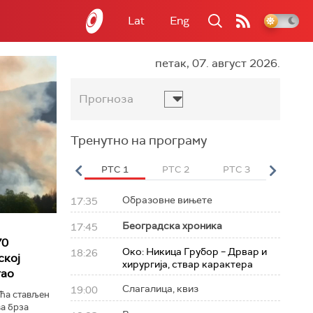
Lat
Eng
петак, 07. август 2026.
Прогноза
Тренутно на програму
вет
РТС HD
РТС 1
РТС 2
РТС 3
РТС Св
Образовне вињете
17:35
Београдска хроника
17:45
70
Око: Никица Грубор – Дрвар и
18:26
ској
хирургија, ствар карактера
тао
Слагалица, квиз
19:00
шћа стављен
ва брза