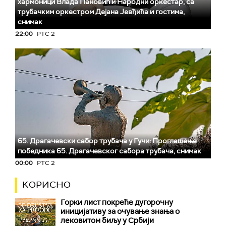
хармоници Влада Пановић и Народни оркестар, са
трубачким оркестром Дејана Јевђића и гостима,
снимак
22:00
РТС 2
65. Драгачевски сабор трубача у Гучи: Проглашење
победника 65. Драгачевског сабора трубача, снимак
00:00
РТС 2
КОРИСНО
Горки лист покреће дугорочну
иницијативу за очување знања о
лековитом биљу у Србији