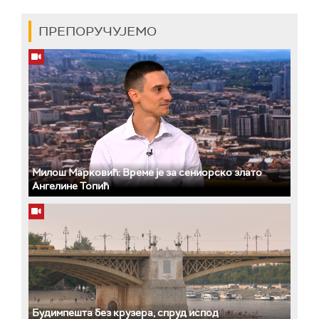
ПРЕПОРУЧУЈЕМО
Милош Марковић: Време је за сениорско злато
Ангелине Топић
Будимпешта без крузера, спруд испод