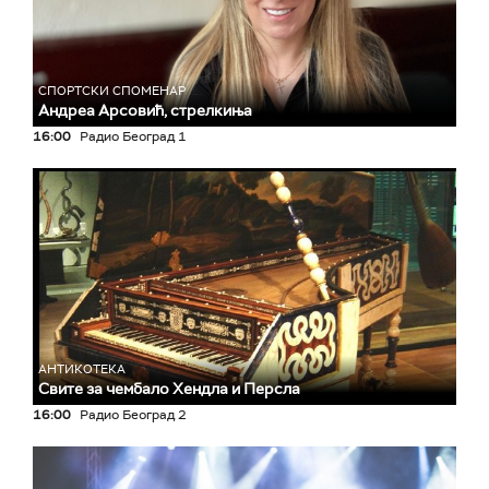
СПОРТСКИ СПОМЕНАР
Андреа Арсовић, стрелкиња
16:00
Радио Београд 1
АНТИКОТЕКА
Свите за чембало Хендла и Персла
16:00
Радио Београд 2