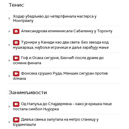
Тенис
Ходар убедљиво до четвртфинала мастерса у
Монтреалу
Александрова елиминисала Сабаленку у Торонту
Турнири у Канади као два света: Без звезда код
мушкараца, најбоље играчице и даље зарађују мање
Гоф и Осака сигурне, Бенчић после драме до
осмине финала
Фонсека срушио Руда, Меншик сигуран против
Атмана
Занимљивости
Од Напуља до Спајдермена – како је кришка пице
постала симбол Њујорка
Дивља свиња залутала на метро станицу у
Будимпешти