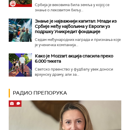
Србија је вековима била земља у којој се
знање о лековитом биљу...
Знање је најважнији капитал: Млади из
Србије међу најбољима у Европи уз
подршку Уникредит фондације
Седам међународних награда и признања које
је ученичка компанија...
Како је Mozzart акција спасила преко
6.000 тикета
Светско првенство у фудбалу увек доноси
врхунску драму, али за...
РАДИО ПРЕПОРУКА