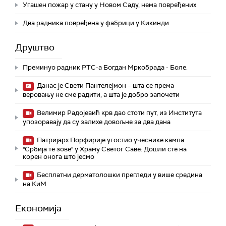
Угашен пожар у стану у Новом Саду, нема повређених
Два радника повређена у фабрици у Кикинди
Друштво
Преминуо радник РТС-а Богдан Мркобрада - Боле.
Данас је Свети Пантелејмон – шта се према
веровању не сме радити, а шта је добро започети
Велимир Радојевић крв дао стоти пут, из Института
упозоравају да су залихе довољне за два дана
Патријарх Порфирије угостио учеснике кампа
"Србија те зове" у Храму Светог Саве: Дошли сте на
корен онога што јесмо
Бесплатни дерматолошки прегледи у више средина
на КиМ
Економија