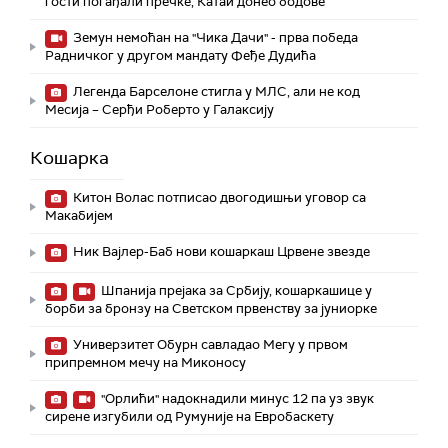
гости погађали пречке, Катаи донео бодове
Земун немоћан на "Чика Дачи" - прва победа
Радничког у другом мандату Феђе Дудића
Легенда Барселоне стигла у МЛС, али не код
Месија – Серђи Роберто у Галаксију
Кошарка
Китон Волас потписао двогодишњи уговор са
Макабијем
Ник Вајлер-Баб нови кошаркаш Црвене звезде
Шпанија прејакa за Србију, кошаркашице у
борби за бронзу на Светском првенству за јуниорке
Универзитет Обурн савладао Мегу у првом
припремном мечу на Миконосу
"Орлићи" надокнадили минус 12 па уз звук
сирене изгубили од Румуније на Евробаскету