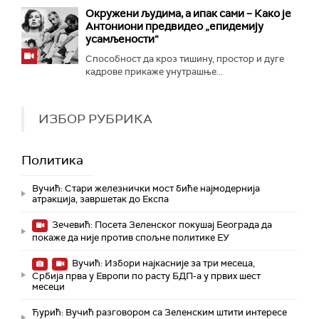
Окружени људима, а ипак сами – Како је
Антониони предвидео „епидемију
усамљености“
Способност да кроз тишину, простор и дуге
кадрове прикаже унутрашње...
ИЗБОР РУБРИКА
Политика
Вучић: Стари железнички мост биће најмодернија
атракција, завршетак до Експа
Зечевић: Посета Зеленског покушај Београда да
покаже да није против спољне политике ЕУ
Вучић: Избори најкасније за три месеца,
Србија прва у Европи по расту БДП-а у првих шест
месеци
Ђурић: Вучић разговором са Зеленским штити интересе