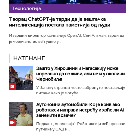
Технологијa
Творац ChatGPT-ја тврди да је вештачка
интелигенција постала паметнија од људи
Извршни директор компаније OpenAI, Сем Алтман, тврди да
је човечанство већ ушло у...
НАТЕНАНЕ
Зашто у Хирошими и Нагасакију може
нормално да се живи, али не и у околини
Чернобиља
У Јапану странци често забринуто постављају
питање како је могуће...
Аутономни аутомобили: Ко је крив ако
роботакси направи несрећу и хоће ли AI
заменити возаче?
Подкаст „Аналогија“: Роботаксији већ превозе
путнике у САД и...