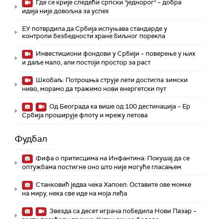
Где се крије следећи српски "једнорог" – добра
идеја није довољна за успех
ЕУ потврдила да Србија испуњава стандарде у
контроли безбедности хране биљног порекла
Инвестициони фондови у Србији – поверење у њих
и даље мало, али постоји простор за раст
Шкобаљ: Потрошња струје лети достигла зимски
ниво, морамо да тражимо нови енергетски пут
Од Београда ка више од 100 дестинација – Ер
Србија проширује флоту и мрежу летова
Фудбал
Фифа о притисцима на Инфантина: Покушај да се
оптужбама постигне оно што није могуће гласањем
Станковић једва чека Хапоел: Оставите ове момке
на миру, нека све иде на моја леђа
Звезда са десет играча победила Нови Пазар –