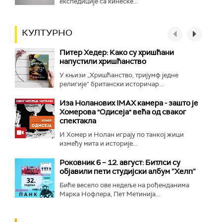
експедиције са кинеске...
КУЛТУРНО
Питер Хедер: Како су хришћани
напустили хришћанство
У књизи „Хришћанство, тријумф једне
религије“ британски историчар...
Иза Ноланових IMAX камера - зашто је
Хомерова "Одисеја" већа од сваког
спектакла
И Хомер и Нолан играју по танкој жици
између мита и историје...
Роковник 6 – 12. август: Битлси су
објавили пети студијски албум ”Хелп”
Биће весело ове недеље на рођенданима
Марка Нофлера, Пет Метинија...