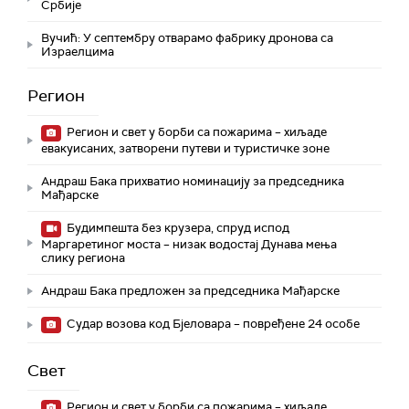
Србије
Вучић: У септембру отварамо фабрику дронова са
Израелцима
Регион
Регион и свет у борби са пожарима – хиљаде
евакуисаних, затворени путеви и туристичке зоне
Андраш Бака прихватио номинацију за председника
Мађарске
Будимпешта без крузера, спруд испод
Маргаретиног моста – низак водостај Дунава мења
слику региона
Андраш Бакa предложен за председника Мађарске
Судар возова код Бјеловара – повређене 24 особе
Свет
Регион и свет у борби са пожарима – хиљаде