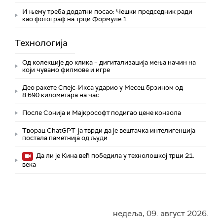
И њему треба додатни посао: Чешки председник ради
као фотограф на трци Формуле 1
Технологијa
Од колекције до клика – дигитализација мења начин на
који чувамо филмове и игре
Део ракете Спејс-Икса ударио у Месец брзином од
8.690 километара на час
После Сонија и Мајкрософт подигао цене конзола
Творац ChatGPT-ја тврди да је вештачка интелигенција
постала паметнија од људи
Да ли је Кина већ победила у технолошкој трци 21.
века
недеља, 09. август 2026.