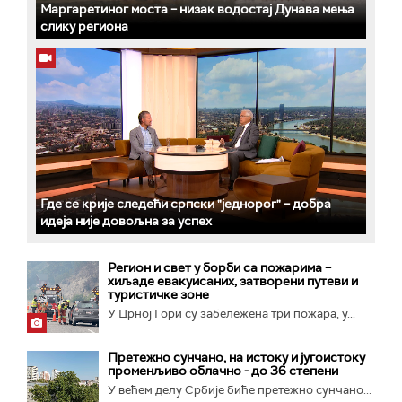
Маргаретиног моста – низак водостај Дунава мења
слику региона
Где се крије следећи српски "једнорог" – добра
идеја није довољна за успех
Регион и свет у борби са пожарима –
хиљаде евакуисаних, затворени путеви и
туристичке зоне
У Црној Гори су забележена три пожара, у...
Претежно сунчано, на истоку и југоистоку
променљиво облачно - до 36 степени
У већем делу Србије биће претежно сунчано...