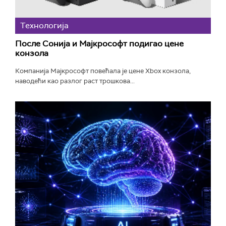
Технологијa
После Сонија и Мајкрософт подигао цене
конзола
Компанија Мајкрософт повећала је цене Xbox конзола,
наводећи као разлог раст трошкова...