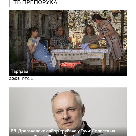
ТВ ПРЕПОРУКА
Тврђава
20:05
РТС 1
65. Драгачевски сабор трубача у Гучи: Солиста на