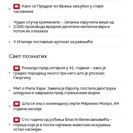
Како се Предраг из Врања заљубио у старе
часовнике
Чудан случај криминала – Јапанка наручила више од
2.000 производа вредних десетине милиона евра и
потом их отказала
У Италији постављен аутомат за ражњиће
Свет познатих
Роналдо пред олтаром у 41. години – како је
градио породицу много пре него што је упознао
Георгину
Мит о Мати Хари: Завела је Европу, постала двострука
шпијунка и завршила пред стрељачким водом
Шта се зна о изненадној смрти Мерилин Монро, 64
године касније
Сто година од рођења Власте Велисављевића –
глумца који је и после најтежих животних искушења
остао насмејан