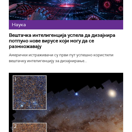
Наука
Вештачка интелигенција успела да дизајнира
потпуно нове вирусе који могу да се
размножавају
Амерички истраживачи су први пут успешно користили
вештачку интелигенцију за дизајнирање...