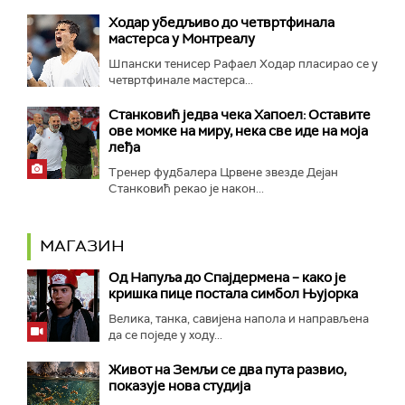
Ходар убедљиво до четвртфинала
мастерса у Монтреалу
Шпански тенисер Рафаел Ходар пласирао се у
четвртфинале мастерса...
Станковић једва чека Хапоел: Оставите
ове момке на миру, нека све иде на моја
леђа
Тренер фудбалера Црвене звезде Дејан
Станковић рекао је након...
МАГАЗИН
Од Напуља до Спајдермена – како је
кришка пице постала симбол Њујорка
Велика, танка, савијена напола и направљена
да се поједе у ходу...
Живот на Земљи се два пута развио,
показује нова студија