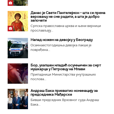
Данас је Свети Пантелејмон – шта се према
веровању не сме радити, а шта је добро
започети
Српска православна црква и њени верници
прослављају...
Напад ножем на девојку у Београду
Осамнаестогодишња девојка лакше је
повређена...
Бор, ухапшен младић осумњичен за смрт
мушкарца у Петровцу на Млави
Припадници Министарства унутрашњих
послова...
Андраш Бака прихватио номинацију за
председника Мађарске
Бивши председник Врховног суда Андраш
Бака...