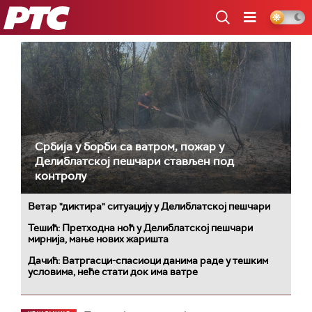
РТС
Србија у борби са ватром, пожар у
Делиблатској пешчари стављен под
контролу
Ветар "диктира" ситуацију у Делиблатској пешчари
Тешић: Претходна ноћ у Делиблатској пешчари
мирнија, мање нових жаришта
Дачић: Ватргасци-спасиоци данима раде у тешким
условима, неће стати док има ватре