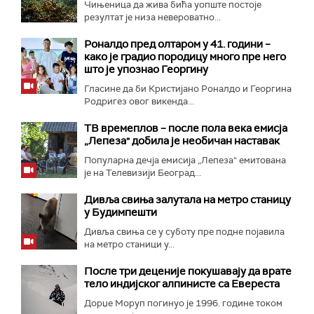
Чињеница да жива бића уопште постоје
резултат је низа невероватно...
Роналдо пред олтаром у 41. години –
како је градио породицу много пре него
што је упознао Георгину
Гласине да би Кристијано Роналдо и Георгина
Родригез овог викенда...
ТВ времеплов – после пола века емисја
„Лепеза" добила је необичан наставак
Популарна дечја емисија „Лепеза“ емитована
је на Телевизији Београд...
Дивља свиња залутала на метро станицу
у Будимпешти
Дивља свиња се у суботу пре подне појавила
на метро станици у...
После три деценије покушавају да врате
тело индијског алпинисте са Евереста
Дорџе Моруп погинуо је 1996. године током