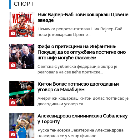
СПОРТ
Ник Вајлер-Баб нови кошаркаш Црвене
звезде
Немачки репрезентативац Ник Вајлер-Баб
нови је кошаркаш Црвене...
Фифа о притисцима на Инфантина:
Покушај да се оптужбама постигне оно
што није могуће гласањем
Светска фудбалска федерација оштро је
реаговала на све веће притиске...
Китон Волас потписао двогодишњи
уговор са Макабијем
Амерички кошаркаш Китон Волас потписао је
двогодишњи уговор са...
Александрова елиминисала Сабаленку
у Торонту
Руска тенисерка Јекатерина Александрова
пласирала се у четвртфинале...