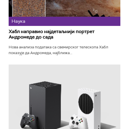
Наука
Хабл направио најдетаљнији портрет
Андромеде до сада
Нова анализа података са свемирског телескопа Хабл
показује да Андромеда, најближа...