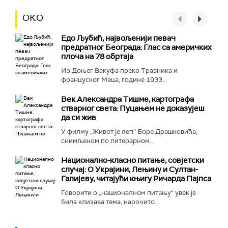
ОКО
Едо Љубић, највољенији певач
предратног Београда: Глас са америчких
плоча на 78 обртаја
Из Доњег Вакуфа преко Травника и
француског Меца, године 1933...
Век Александра Тишме, картографа
стварног света: Пуцањем не доказујеш
да си жив
У филму „Живот је леп“ Боре Драшковића,
снимљеном по литерарном...
Национално-класнo питање, совјетски
случај: О Украјини, Лењину и Султан-
Галијеву, читајући књигу Ричарда Пајпса
Говорити о „националном питању“ увек је
била клизава тема, нарочито...