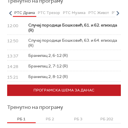
Тренутно на програму
етарац
РТС Драма
РТС Трезор
РТС Музика
РТС Живот
РТС Кла
Случај породице Бошковић, 61. и 62. епизода
12:00
(R)
Случај породице Бошковић, 63. и 64. епизода
12:50
(R)
Бранилац 2, 6-12 (R)
13:37
Бранилац 2, 7-12 (R)
14:28
Бранилац 2, 8-12 (R)
15:21
ПРОГРАМСКА ШЕМА ЗА ДАНАС
Тренутно на програму
РБ 1
РБ 2
РБ 3
РБ 202