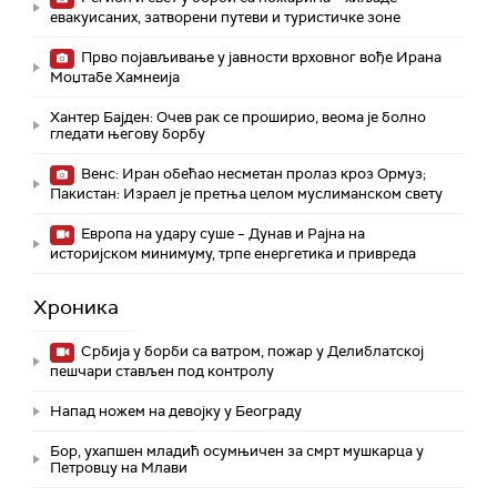
евакуисаних, затворени путеви и туристичке зоне
Прво појављивање у јавности врховног вође Ирана
Моџтабe Хамнеија
Хантер Бајден: Очев рак се проширио, веома је болно
гледати његову борбу
Венс: Иран обећао несметан пролаз кроз Ормуз;
Пакистан: Израел је претња целом муслиманском свету
Европа на удару суше – Дунав и Рајна на
историјском минимуму, трпе енергетика и привреда
Хроника
Србија у борби са ватром, пожар у Делиблатској
пешчари стављен под контролу
Напад ножем на девојку у Београду
Бор, ухапшен младић осумњичен за смрт мушкарца у
Петровцу на Млави