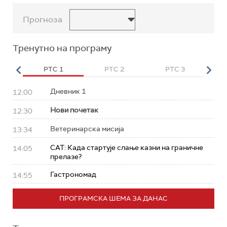
Прогноза
Тренутно на програму
HD
РТС 1
РТС 2
РТС 3
Р
Дневник 1
12:00
Нови почетак
12:30
Ветеринарска мисија
13:34
САТ: Када стартује слање казни на граничне
14:05
прелазе?
Гастрономад
14:55
ПРОГРАМСКА ШЕМА ЗА ДАНАС