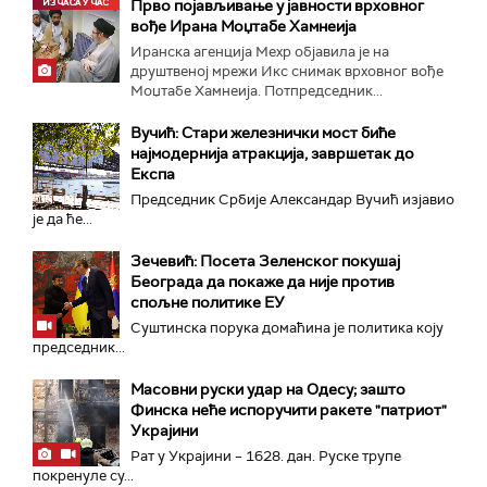
Прво појављивање у јавности врховног
вође Ирана Моџтабe Хамнеија
Иранска агенција Мехр објавила је на
друштвеној мрежи Икс снимак врховног вође
Моџтабе Хамнеија. Потпредседник...
Вучић: Стари железнички мост биће
најмодернија атракција, завршетак до
Експа
Председник Србије Александар Вучић изјавио
је да ће...
Зечевић: Посета Зеленског покушај
Београда да покаже да није против
спољне политике ЕУ
Суштинска порука домаћина је политика коју
председник...
Масовни руски удар на Одесу; зашто
Финска неће испоручити ракете "патриот"
Украјини
Рат у Украјини – 1628. дан. Руске трупе
покренуле су...