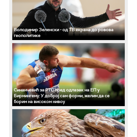
Володимир Зеленски - од ТВ екрана до ровова
геополитике
Синанчевић за РТС пред одлазак на ЕП у
Бирмингему: У доброј сам форми, желим да се
борим на високом нивоу