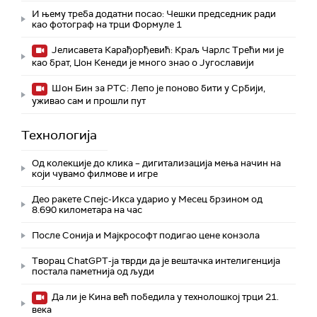
И њему треба додатни посао: Чешки председник ради
као фотограф на трци Формуле 1
Јелисавета Карађорђевић: Краљ Чарлс Трећи ми је
као брат, Џон Кенеди је много знао о Југославији
Шон Бин за РТС: Лепо је поново бити у Србији,
уживао сам и прошли пут
Технологијa
Од колекције до клика – дигитализација мења начин на
који чувамо филмове и игре
Део ракете Спејс-Икса ударио у Месец брзином од
8.690 километара на час
После Сонија и Мајкрософт подигао цене конзола
Творац ChatGPT-ја тврди да је вештачка интелигенција
постала паметнија од људи
Да ли је Кина већ победила у технолошкој трци 21.
века