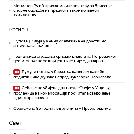
Министар Вујић прихватио иницијативу за брисање
спорне одредбе из предлога закона o јавном
тужилаштву
Регион
Пуповац: Олуја у Книну обележена на драстично
антиуставан начин
Годишњица страдања српских цивила на Петровачкој
цести, злочина за који још нико није одговарао
Румуни потапају барже са камењем како би
подигли ниво Дунава испред нуклеарке Чернавода
Сећање на убијене дан после "Олује" у Уздољу,
посланица на комеморацији прочитала сведочење
једине преживеле
Обележено 85 година од злочина у Пребиловцима
Свет