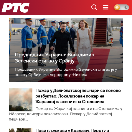
РТС
Председник Украјине Володимир
Зеленски стигао у Србију
Председник Украјине Володимир Зеленски стигао је у
посету Србији. На Аеродрому "Никола...
Пожар у Делиблатској пешчари се поново
разбуктао; Локализован пожар на
Жарачкој планини и на Столовима
Пожар на Жарачкој планини и на Столовима у
Ибарској клисури локализован. Пожар у Делиблатској
пешчари...
Први пљускови у Краљеву, Пироту и