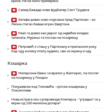
кризе: Не би било примерено
Самед Баждар нови фудбалер Сент Трудена
Хетафе довео ново појачање пред Партизан – из
Лиона стигао бивши играч Евертона
Реал га довео као једног од највећих младих
талената, Мурињо га послао на позајмицу
Петровић о стању у Партизану и прелазном року:
Кад чују колику плату нудимо, сви се окрену и оду
Кошарка
Малерозни Еванс се вратио у Жалгирис, па послат
на позајмицу у Лондон
Покушевски код Томовића - српски кошаркаш у
Локомотиви
Нова истрага око суперзвезде Клиперса - "уградио" се у
екран од 100 милиона долара?