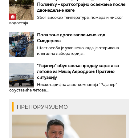
Полимљу – краткотрајно освежење после
двонедељне жеге
Због високих температура, пожара и ниског
водостаја...
Пола тоне дроге заплењено код
Смедерева
Шест особа је ухапшено када је откривена
илегална лабораторија...
"Рајанер" обуставља продају карата за
летове из Ниша; Аеродром: Пратимо
ситуацију
Нискотарифна авио-компанија “Рајанер”
обуставиће летове...
ПРЕПОРУЧУЈЕМО