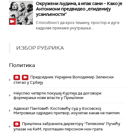
Окружени људима, а ипак сами – Како је
Антониони предвидео „епидемију
усамљености“
Способност да кроз тишину, простор и дуге
кадрове прикаже унутрашње...
ИЗБОР РУБРИКА
Политика
Председник Украјине Володимир Зеленски
стигао у Србију
Неуспео четврти покушај Куртија да договори
формирање нове власти у Приштини
Адвокат Пантовић: Костовићу суд у Косовској
Митровици одредио притвор, изузетак какав не памтим
Приштина забранила директору "Телекома" Лучићу
улазак на КиМ, проглашен персоном нон грата