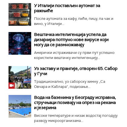
У Италији постављен аутомат за
ражњиће
После аутомата за кафу, пиће, пицу, па чак и
вино, у Италији...
Вештачка интелигенција успела да
дизајнира потпуно нове вирусе који
могу да се размножавају
Амерички истраживачи су први пут успешно
користили вештачку интелигенцију...
Уз заставу и прангије, отворен 65. Сабор
у Гучи
Традиционално, уз саборску химну „Са
Овчара и Каблара“, подизање...
Вода на базенима у Београду исправна,
стручњаци позивају на опрез на рекама
и језерима
Високе температуре и низак водостај погодују
развоју микроорганизама...