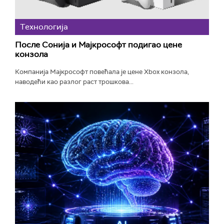
Технологијa
После Сонија и Мајкрософт подигао цене
конзола
Компанија Мајкрософт повећала је цене Xbox конзола,
наводећи као разлог раст трошкова...