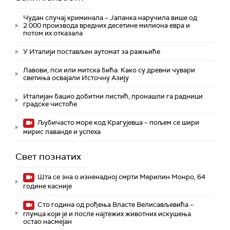
Чудан случај криминала – Јапанка наручила више од
2.000 производа вредних десетине милиона евра и
потом их отказала
У Италији постављен аутомат за ражњиће
Лавови, пси или митска бића: Како су древни чувари
светиња освајали Источну Азију
Италијан бацио добитни листић, пронашли га радници
градске чистоће
Љубичасто море код Крагујевца – пољем се шири
мирис лаванде и успеха
Свет познатих
Шта се зна о изненадној смрти Мерилин Монро, 64
године касније
Сто година од рођења Власте Велисављевића –
глумца који је и после најтежих животних искушења
остао насмејан