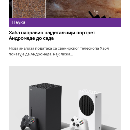
Наука
Хабл направио најдетаљнији портрет
Андромеде до сада
Нова анализа података са свемирског телескопа Хабл
показује да Андромеда, најближа...