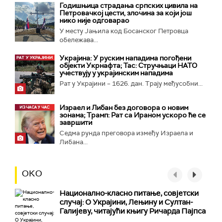
Годишњица страдања српских цивила на
Петровачкој цести, злочина за који још
нико није одговарао
У месту Јањила код Босанског Петровца
обележава...
Украјина: У руским нападима погођени
објекти Укрнафта; Тас: Стручњаци НАТО
учествују у украјинским нападима
Рат у Украјини – 1626. дан. Трају међусобни...
Израел и Либан без договора о новим
зонама; Трамп: Рат са Ираном ускоро ће се
завршити
Седма рунда преговора између Израела и
Либана...
ОКО
Национално-класнo питање, совјетски
случај: О Украјини, Лењину и Султан-
Галијеву, читајући књигу Ричарда Пајпса