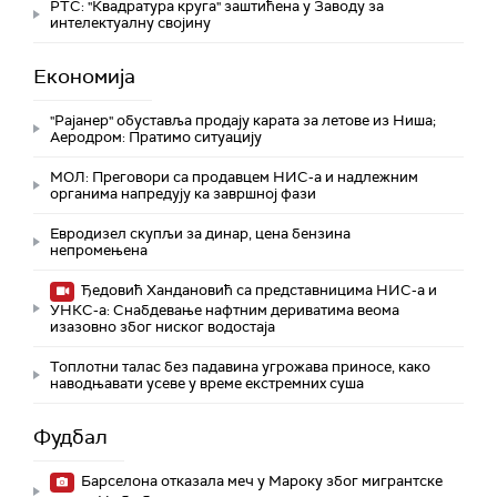
РТС: "Квадратура круга" заштићена у Заводу за
интелектуалну својину
Економија
"Рајанер" обуставља продају карата за летове из Ниша;
Аеродром: Пратимо ситуацију
МОЛ: Преговори са продавцем НИС-а и надлежним
органима напредују ка завршној фази
Евродизел скупљи за динар, цена бензина
непромењена
Ђедовић Хандановић са представницима НИС-а и
УНКС-а: Снабдевање нафтним дериватима веома
изазовно због ниског водостаја
Топлотни талас без падавина угрожава приносе, како
наводњавати усеве у време екстремних суша
Фудбал
Барселона отказала меч у Мароку због мигрантске