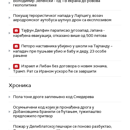
Володимир Зеленски - од ТВ екрана до ровова
геополитике
Покушај терористичког напада у Лајпцигу, возач
аеродромског аутобуса шутнуо дрон са експлозивом
Тајфун Делфин паралисао југозапад Јапана -
наређена евакуација, отказано више од 500 летова
Петоро наставника убијено у школи на Тајланду –
нападач пре пуцњаве убио и бабу и деду, 23 особе
рањене
Израел и Либан без договора о новим зонама;
Трамп: Рат са Ираном ускоро ће се завршити
Хроника
Пола тоне дроге заплењено код Смедерева
Осумњичени код којих је пронађена дрога у
Добановцима бранили се ћутањем, тужилаштво
предложило притвор
Пожар у Делиблатској пешчари се поново разбуктао;