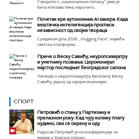
Говорити о „националном питању“ увек је
била клизава тема, нарочито...
Почетак ере аутономних AI хакера: Када
вештачка интелигенција прогласи
независност од својих твораца
Средином јула 2026. „Hugging Face“, највећа
светска платформа...
Приче о Веску Савићу, неуропсихијатру
и уметнику псовања: Церомонијал
мајстор последњег београдског салона
Легенде о неуропсихијатру Веселину Веску
Савићу, једној од најоригиналнијих...
СПОРТ
Петровић о стању у Партизану и
прелазном року: Кад чују колику плату
нудимо, сви се окрену и оду
Радосав Петровић је на конференцији за
медије у Хумској открио...