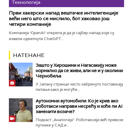
Технологијa
Први хакерски напад вештачке интелигенције
већи него што се мислило, бот хаковао још
четири компаније
Компанија "OpenAI" открила је да је сајбер-напад који су
извели одметнути ChatGPT...
НАТЕНАНЕ
Зашто у Хирошими и Нагасакију може
нормално да се живи, али не и у околини
Чернобиља
У Јапану странци често забринуто постављају
питање како је могуће...
Аутономни аутомобили: Ко је крив ако
роботакси направи несрећу и хоће ли AI
заменити возаче?
Подкаст „Аналогија“: Роботаксији већ превозе
путнике у САД и...