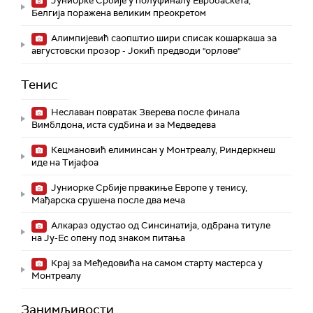
Јуниорке Србије у полуфиналу Евробаскета,
Белгија поражена великим преокретом
Алимпијевић саопштио шири списак кошаркаша за
августовски прозор - Јокић предводи "орлове"
Тенис
Неславан повратак Зверева после финала
Вимблдона, иста судбина и за Медведева
Кецмановић елиминсан у Монтреалу, Риндеркнеш
иде на Тијафоа
Јуниорке Србије првакиње Европе у тенису,
Мађарска срушена после два меча
Алкараз одустао од Синсинатија, одбрана титуле
на Ју-Ес опену под знаком питања
Крај за Међедовића на самом старту мастерса у
Монтреалу
Занимљивости