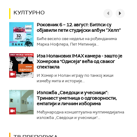
КУЛТУРНО
Роковник 6 – 12. август: Битлси су
објавили пети студијски албум ”Хелп”
Биће весело ове недеље на рођенданима
Марка Нофлера, Пет Метинија...
Иза Ноланових IMAX камера - зашто је
Хомерова "Одисеја" већа од сваког
спектакла
И Хомер и Нолан играју по танкој жици
између мита и историје...
Изложба „Сведоци и учесници“:
Тринаест уметница о одговорности,
емпатији и личним изборима
Међународна концептуална мултимедијална
изложба „Сведоци и учесници"...