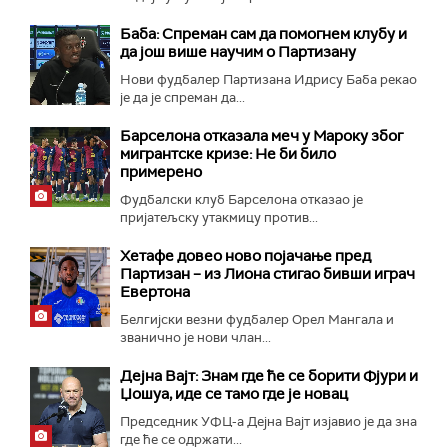
Баба: Спреман сам да помогнем клубу и
да још више научим о Партизану
Нови фудбалер Партизана Идрису Баба рекао
је да је спреман да...
Барселона отказала меч у Мароку због
мигрантске кризе: Не би било
примерено
Фудбалски клуб Барселона отказао је
пријатељску утакмицу против...
Хетафе довео ново појачање пред
Партизан – из Лиона стигао бивши играч
Евертона
Белгијски везни фудбалер Орел Мангала и
званично је нови члан...
Дејна Вајт: Знам где ће се борити Фјури и
Џошуа, иде се тамо где је новац
Председник УФЦ-а Дејна Вајт изјавио је да зна
где ће се одржати...