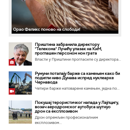
Орао Феликс поново на слободи!
Приштина забранила директору
"Телекома" Лучићу улазак на КиМ,
проглашен персоном нон грата
Власти у Приштини прогласиле су директора...
Румуни потапају барже са камењем како би
подигли ниво Дунава испред нуклеарке
Чернавода
Четири барже натоварене камењен, једна по...
Покушај терористичког напада у Лајпцигу,
возач аеродромског аутобуса шутнуо
дрон са експлозивом
Дрон опремљен професионалним
експлозивом...