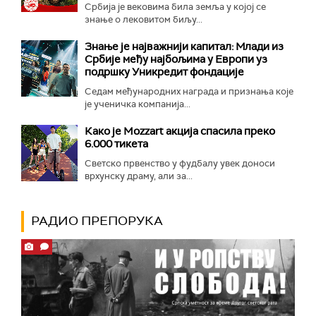
Србија је вековима била земља у којој се
знање о лековитом биљу...
Знање је најважнији капитал: Млади из
Србије међу најбољима у Европи уз
подршку Уникредит фондације
Седам међународних награда и признања које
је ученичка компанија...
Како је Mozzart акција спасила преко
6.000 тикета
Светско првенство у фудбалу увек доноси
врхунску драму, али за...
РАДИО ПРЕПОРУКА