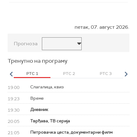
петак, 07. август 2026.
Прогноза
Тренутно на програму
HD
РТС 1
РТС 2
РТС 3
Р
Слагалица, квиз
19:00
Време
19:23
Дневник
19:30
Тврђава, ТВ серија
20:05
Петровачка цеста, документарни филм
21:05