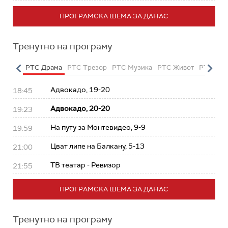
ПРОГРАМСКА ШЕМА ЗА ДАНАС
Тренутно на програму
етарац
РТС Драма
РТС Трезор
РТС Музика
РТС Живот
РТС Кла
Адвокадо, 19-20
18:45
Адвокадо, 20-20
19:23
На путу за Монтевидео, 9-9
19:59
Цват липе на Балкану, 5-13
21:00
ТВ театар - Ревизор
21:55
ПРОГРАМСКА ШЕМА ЗА ДАНАС
Тренутно на програму