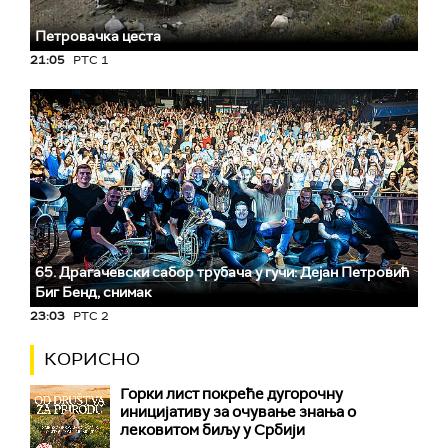
Петровачка цеста
21:05
РТС 1
65. Драгачевски сабор трубача у гучи: Дејан Петровић
Биг Бeнд, снимак
23:03
РТС 2
КОРИСНО
Горки лист покреће дугорочну
иницијативу за очување знања о
лековитом биљу у Србији