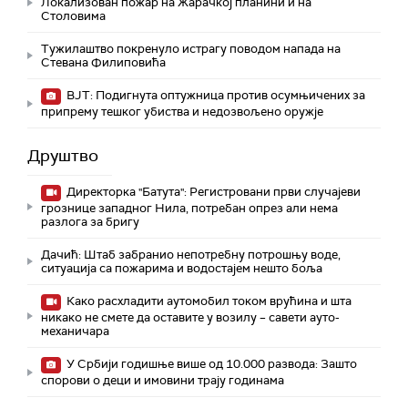
Локализован пожар на Жарачкој планини и на
Столовима
Тужилаштво покренуло истрагу поводом напада на
Стевана Филиповића
ВЈТ: Подигнута оптужница против осумњичених за
припрему тешког убиства и недозвољено оружје
Друштво
Директорка "Батута": Регистровани први случајеви
грознице западног Нила, потребан опрез али нема
разлога за бригу
Дачић: Штаб забранио непотребну потрошњу воде,
ситуација са пожарима и водостајем нешто боља
Како расхладити аутомобил током врућина и шта
никако не смете да оставите у возилу – савети ауто-
механичара
У Србији годишње више од 10.000 развода: Зашто
спорови о деци и имовини трају годинама