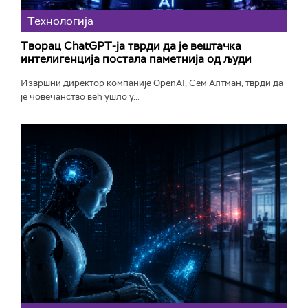
Технологијa
Творац ChatGPT-ја тврди да је вештачка
интелигенција постала паметнија од људи
Извршни директор компаније OpenAI, Сем Алтман, тврди да
је човечанство већ ушло у...