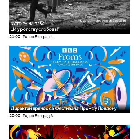
КУЛТУРА НА ПРВОМ
,,И у ропству слобода!“
21:00
Радио Београд 1
Директан пренос са Фестивала Промс у Лондону
20:00
Радио Београд 3