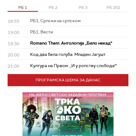
РБ 1
РБ 2
РБ 3
РБ 202
РБ1, Српски на српском
18:55
РБ1, Вести
19:00
Romano Them: Антологија „Било некад“
19:30
Код два бела голуба: Младен Јагушт
20:00
Култура на Првом: ,,И у ропству слобода!“
21:00
ПРОГРАМСКА ШЕМА ЗА ДАНАС