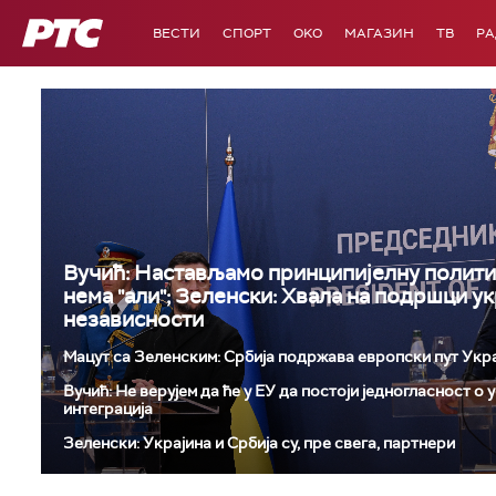
РТС
ВЕСТИ
СПОРТ
OKO
МАГАЗИН
ТВ
Р
Вучић: Настављамо принципијелну полити
нема "али"; Зеленски: Хвала на подршци у
независности
Мацут са Зеленским: Србија подржава европски пут Укр
Вучић: Не верујем да ће у ЕУ да постоји једногласност о
интеграција
Зеленски: Украјина и Србија су, пре свега, партнери