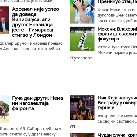
ича, саопштио је енглески
Преминуо отац Л
Арсенал није успео
Хорхе Меси, отац и
да доведе
дугогодишњи савет
Винисијуса, али
аргентинске фудбалс
другог Бразилца
Мекени: Влаховић
јесте – Гимараеш
схвати шта жели и
стигао у Лондон
фокусира
дбалер Бруно Гимараеш прешао
Играч Јувентуса Ве
 у Арсенал, саопшито је клуб из
Мекени изјавио је з
"Тутоспорт"...
Гуча дан други: Нема
Ник Кејв наступи
Београду у оквир
ни наговештаја
турнеје
фајронта
Аустралијски музич
са својим саставом 
(The...
убиларног, 65. Сабора трубача у
ости стигли су у драгачевску
Чудан случај кри