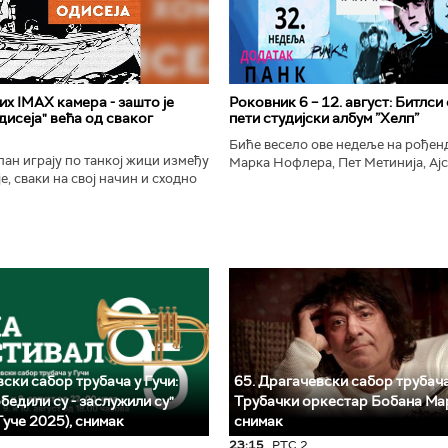
х IMAX камера - зашто је
Роковник 6 – 12. август: Битлси
исеја" већа од сваког
пети студијски албум ”Хелп”
Биће весело ове недеље на рође
ан играју по танкој жици између
Марка Нофлера, Пет Метинија, Ајс
е, сваки на свој начин и сходно
Брус Дикинсона, Ејџа, Марка Нас
ена. Овај други је направио
Вранковића и Јана Андерсона...
сле...
ски сабор трубача у Гучи:
65. Драгачевски сабор трубача
бедили су - заслужили су"
Трубачки оркестар Бобана Ма
Гуче 2025), снимак
снимак
23:15
РТС 2