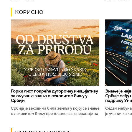
КОРИСНО
Горки лист покреће дугорочну иницијативу
Знање је нај
за очување знања о лековитом биљу у
Србије међу 
Србији
подршку Уни
Србија је вековима била земља у којој се знање
Седам међуна
о лековитом биљу преносило са генерације на
је ученичка к
генерацију. Људи су познавали биљке које
Техничке школ
расту око њих, знали...
Новог Сада осв