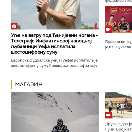
фудбалер Ипсв
клуб...
Уље на ватру под Ђанијевим ногама -
Телеграф: Инфантиновој наводној
Бразилски фу
љубавници Уефа исплатила
је из Њукасла
шестоцифрену суму
Лондона...
Европска фудбалска унија (Уефа) исплатила је
шестоцифрену суму бившој запосленој за коју
извори листа "Телеграф" тврде да је била у
наводној вези са тадашњим...
МАГАЗИН
Други је дан ј
Гучи. Бројни г