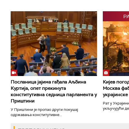
Р
Посланица јајима гађала Аљбина
Кијев пого
Куртија, опет прекинута
Москва фаб
конститутивна седница парламента у
украјинске
Приштини
Рат у Украјини
укључујући дет
У Приштини је пропао други покушај
одржавања конститутивне...