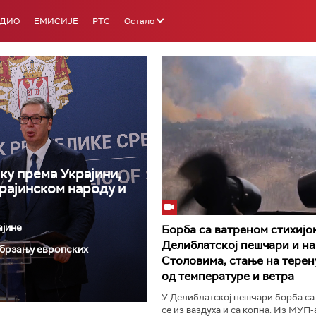
АДИО
ЕМИСИЈЕ
РТС
Остало
ку према Украјини,
РТС 3
РТС С
крајинском народу и
ајине
Борба са ватреном стихијо
Делиблатској пешчари и на
 убрзању европских
Столовима, стање на терен
од температуре и ветра
У Делиблатској пешчари борба са
се из ваздуха и са копна. Из МУП-а