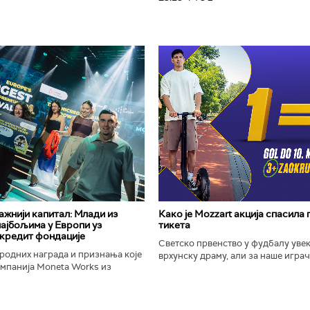
важнији капитал: Млади из
Како је Mozzart акција спасила
најбољима у Европи уз
тикета
кредит фондације
Светско првенство у фудбалу уве
родних награда и признања које
врхунску драму, али за наше играче
омпанија Moneta Works из
шампионат остаће упамћен по Moz
е "Милева Марић Ајнштајн" из
промоцији која је потпуно промени
ојила на највећем...