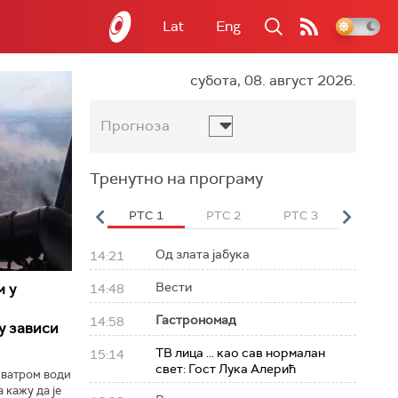
Lat
Eng
субота, 08. август 2026.
Прогноза
Тренутно на програму
вет
РТС HD
РТС 1
РТС 2
РТС 3
РТС Св
Од злата јабука
14:21
Вести
м у
14:48
Гастрономад
14:58
у зависи
ТВ лица ... као сав нормалан
15:14
свет: Гост Лука Алерић
 ватром води
 кажу да је