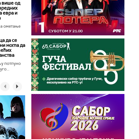
а више од
вредних
 евра и
а
за ометање
а да се
ни могла да
већих
анства
њу потпуно
го...