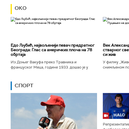
ОКО
Едо Љубић, највољенији певач предратног
Век Алексан
Београда: Глас са америчких плоча на 78
стварног све
обртаја
си жив
Из Доњег Вакуфа преко Травника и
У филму „Живо
француског Меца, године 1933. дошао је у
снимљеном по
Београд и убрзо постао велика престоничка
Александра Т
музичка звезда. Певао је у најбољим...
којег игра Дра
СПОРТ
Репрезентатив