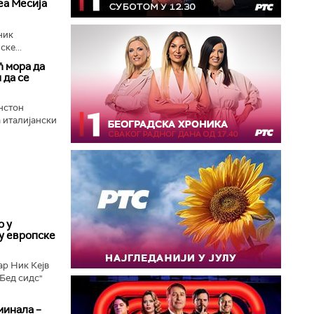
еа Месија
ник
ке...
 мора да
 да се
нстон
а италијански
о у
у европске
ар Ник Кејв
„Бед сидс"
минала –