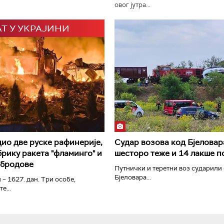
овог јутра...
АТ У УКРАЈИНИ
РТС Класика
РТС Кол
дио две руске рафинерије,
Судар возова код Бјеловар
рику ракета "фламинго" и
шесторо теже и 14 лакше 
 бродове
Путнички и теретни воз сударили 
Бјеловара...
 – 1627. дан. Три особе,
е...