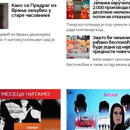
сабораши се готово без
Јапанка наручил
Како се Предраг из
2.000 производа 
што је најважније...
Врања заљубио у
десетине милиона
старе часовнике
потом их отказал
Токијска полиција је под сумњом 
рада компаније која...
јевић из Врања деценијама
Зашто би чињениц
. У његовој колекцији сада је
рађамо беспомоћ
 зидних, подних, каминских,
буде једна од нај
Најстарији је...
предности човеч
Бебе живот започи
беспомоћне и такве остају веома ду
 МЕСЕЦА ЧИТАМО