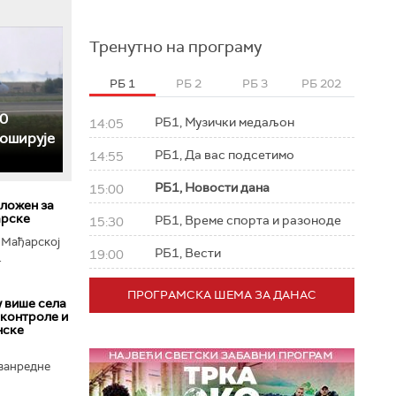
Тренутно на програму
РБ 1
РБ 2
РБ 3
РБ 202
0
РБ1, Музички медаљон
14:05
роширује
РБ1, Да вас подсетимо
14:55
РБ1, Новости дана
15:00
ложен за
арске
РБ1, Време спорта и разоноде
15:30
у Мађарској
РБ1, Вести
19:00
.
ПРОГРАМСКА ШЕМА ЗА ДАНАС
у више села
 контроле и
нске
ванредне