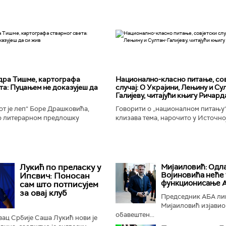
дра Тишме, картографа
Национално-класнo питање, со
та: Пуцањем не доказујеш да
случај: О Украјини, Лењину и Су
Галијеву, читајући књигу Ричард
т је леп“ Боре Драшковића,
Говорити о „националном питању“ 
 литерарном предлошку
клизава тема, нарочито у Источно
ишме, окорели криминалац Гара,
Ипак, нисам могао да одолим иск
ган Николић, каже...
вратим књизи Ричарда...
Лукић по преласку у
Мијаиловић: Одл
Војиновића неће 
Ипсвич: Поносан
функционисање 
сам што потписујем
за овај клуб
Председник АБА лиг
Мијаиловић изјавио ј
обавештен...
ац Србије Саша Лукић нови је