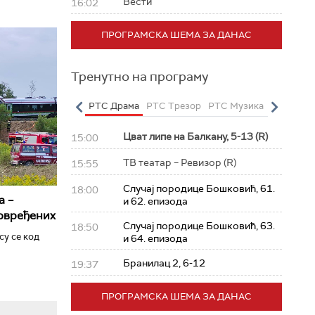
Вести
16:02
ПРОГРАМСКА ШЕМА ЗА ДАНАС
Тренутно на програму
о
РТС Полетарац
РТС Драма
РТС Трезор
РТС Музика
РТС Жив
Цват липе на Балкану, 5-13 (R)
15:00
ТВ театар – Ревизор (R)
15:55
Случај породице Бошковић, 61.
18:00
а –
и 62. епизода
повређених
Случај породице Бошковић, 63.
18:50
су се код
и 64. епизода
Бранилац 2, 6-12
19:37
ПРОГРАМСКА ШЕМА ЗА ДАНАС