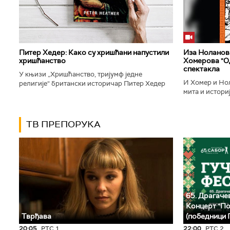
Питер Хедер: Како су хришћани напустили
Иза Ноланови
хришћанство
Хомерова "Од
спектакла
У књизи „Хришћанство, тријумф једне
И Хомер и Нол
религије“ британски историчар Питер Хедер
мита и историј
описује трансформацију хришћанства од
духу свог врем
блискоисточног култа до масовне религије...
филм који је по
ТВ ПРЕПОРУКА
65. Драгачев
Концерт "По
Тврђава
(победници 
20:05
РТС 1
22:00
РТС 2