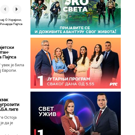
вјетски
лтан-
а Пајпса
увек је била
ј Европи.
ушењу да се
азак
угрозити
АБА лиге
е Остоја
е да је