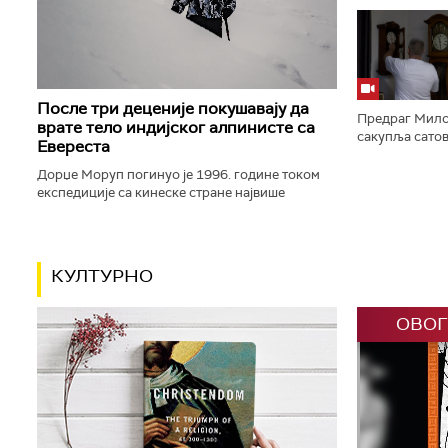
варошицу – и 
фајронта. Оно 
После три деценије покушавају да
Предраг Мило
врате тело индијског алпинисте са
сакупља сатове
Евереста
више десетина
џепних сатова. 
Дорџе Моруп погинуо је 1996. године током
експедиције са кинеске стране највише
планине света. Његово тело, које се већ 30
година налази на око 8.500 метара...
КУЛТУРНО
ОВОГ