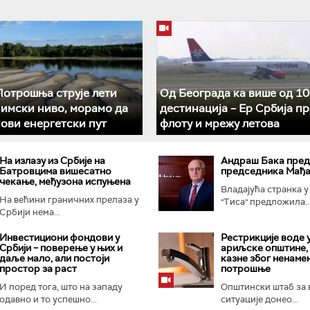
отрошња струје лети
Од Београда ка више од 10
зимски ниво, морамо да
дестинација – Ер Србија п
ови енергетски пут
флоту и мрежу летова
На излазу из Србије на
Андраш Бакa пред
Батровцима вишесатно
председника Мађ
чекање, међузона испуњена
Владајућа странка 
На већини граничних прелаза у
"Тиса" предложила..
Србији нема...
Инвестициони фондови у
Рестрикције воде 
Србији – поверење у њих и
ариљске општине,
даље мало, али постоји
казне због ненаме
простор за раст
потрошње
И поред тога, што на западу
Општински штаб за 
одавно и то успешно...
ситуације донео...