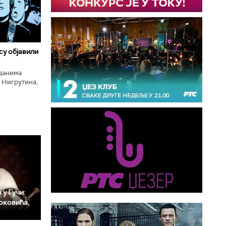
 су објавили
нданима
 Нигрутина,
тића, Николе
 у Гучи:
рковића,