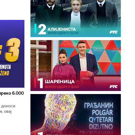
 преко 6.000
к доноси
, овај
zart
ла...