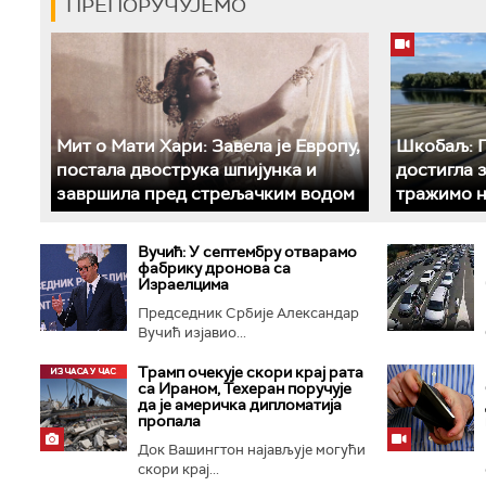
ПРЕПОРУЧУЈЕМО
Мит о Мати Хари: Завела је Европу,
Шкобаљ: П
постала двострука шпијунка и
достигла 
завршила пред стрељачким водом
тражимо н
Вучић: У септембру отварамо
фабрику дронова са
Израелцима
Председник Србије Александар
Вучић изјавио...
Трамп очекује скори крај рата
са Ираном, Техеран поручује
да је америчка дипломатија
пропала
Док Вашингтон најављује могући
скори крај...