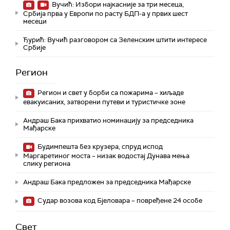
Вучић: Избори најкасније за три месеца,
Србија прва у Европи по расту БДП-а у првих шест
месеци
Ђурић: Вучић разговором са Зеленским штити интересе
Србије
Регион
Регион и свет у борби са пожарима – хиљаде
евакуисаних, затворени путеви и туристичке зоне
Андраш Бака прихватио номинацију за председника
Мађарске
Будимпешта без крузера, спруд испод
Маргаретиног моста – низак водостај Дунава мења
слику региона
Андраш Бакa предложен за председника Мађарске
Судар возова код Бјеловара – повређене 24 особе
Свет