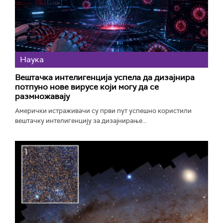
Наука
Вештачка интелигенција успела да дизајнира
потпуно нове вирусе који могу да се
размножавају
Амерички истраживачи су први пут успешно користили
вештачку интелигенцију за дизајнирање...