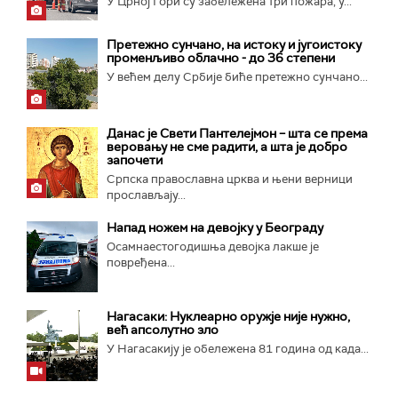
У Црној Гори су забележена три пожара, у...
Претежно сунчано, на истоку и југоистоку
променљиво облачно - до 36 степени
У већем делу Србије биће претежно сунчано...
Данас је Свети Пантелејмон – шта се према
веровању не сме радити, а шта је добро
започети
Српска православна црква и њени верници
прослављају...
Напад ножем на девојку у Београду
Осамнаестогодишња девојка лакше је
повређена...
Нагасаки: Нуклеарно оружје није нужно,
већ апсолутно зло
У Нагасакију је обележена 81 година од када...