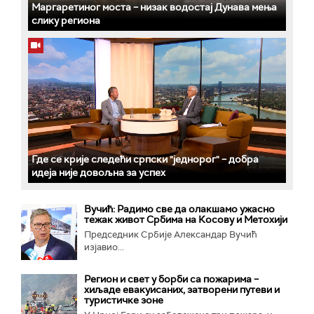
Маргаретиног моста – низак водостај Дунава мења
слику региона
Где се крије следећи српски "једнорог" – добра
идеја није довољна за успех
Вучић: Радимо све да олакшамо ужасно
тежак живот Србима на Косову и Метохији
Председник Србије Александар Вучић
изјавио...
Регион и свет у борби са пожарима –
хиљаде евакуисаних, затворени путеви и
туристичке зоне