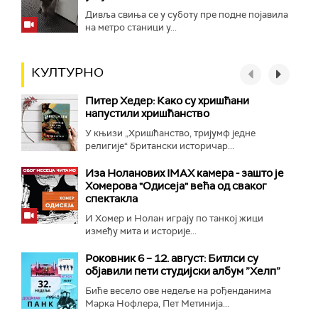
Дивља свиња се у суботу пре подне појавила
на метро станици у...
КУЛТУРНО
Питер Хедер: Како су хришћани
напустили хришћанство
У књизи „Хришћанство, тријумф једне
религије“ британски историчар...
Иза Ноланових IMAX камера - зашто је
Хомерова "Одисеја" већа од сваког
спектакла
И Хомер и Нолан играју по танкој жици
између мита и историје...
Роковник 6 – 12. август: Битлси су
објавили пети студијски албум ”Хелп”
Биће весело ове недеље на рођенданима
Марка Нофлера, Пет Метинија...