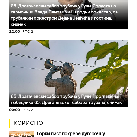
65. Драгачевски сабор трубача у Гучи: Солиста на
хармоници Влада Пановић и Народни оркестар, са
трубачким оркестром Дејана Јевђића и гостима,
снимак
22:00
РТС 2
65. Драгачевски сабор трубача у Гучи: Проглашење
победника 65. Драгачевског сабора трубача, снимак
00:00
РТС 2
КОРИСНО
Горки лист покреће дугорочну