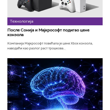
Технологијa
После Сонија и Мајкрософт подигао цене
конзола
Компанија Мајкрософт повећала је цене Xbox конзола,
наводећи као разлог раст трошкова...