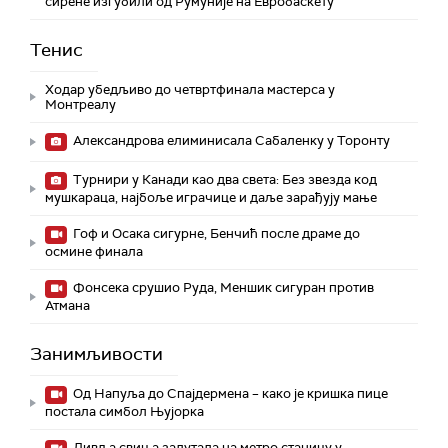
сирене изгубили од Румуније на Евробаскету
Тенис
Ходар убедљиво до четвртфинала мастерса у
Монтреалу
Александрова елиминисала Сабаленку у Торонту
Турнири у Канади као два света: Без звезда код
мушкараца, најбоље играчице и даље зарађују мање
Гоф и Осака сигурне, Бенчић после драме до
осмине финала
Фонсека срушио Руда, Меншик сигуран против
Атмана
Занимљивости
Од Напуља до Спајдермена – како је кришка пице
постала симбол Њујорка
Дивља свиња залутала на метро станицу у