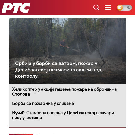
РТС
Србија у борби са ватром, пожар у
Делиблатској пешчари стављен под
контролу
Хеликоптер у акцији гашења пожара на обронцима
Столова
Борба са пожарима у сликама
Вучић: Стамбена насеља у Делиблатској пешчари
нису угрожена