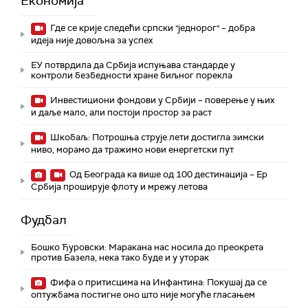
Економија
Где се крије следећи српски "једнорог" – добра
идеја није довољна за успех
ЕУ потврдила да Србија испуњава стандарде у
контроли безбедности хране биљног порекла
Инвестициони фондови у Србији – поверење у њих
и даље мало, али постоји простор за раст
Шкобаљ: Потрошња струје лети достигла зимски
ниво, морамо да тражимо нови енергетски пут
Од Београда ка више од 100 дестинација – Ер
Србија проширује флоту и мрежу летова
Фудбал
Бошко Ђуровски: Маракана нас носила до преокрета
против Базела, нека тако буде и у уторак
Фифа о притисцима на Инфантина: Покушај да се
оптужбама постигне оно што није могуће гласањем