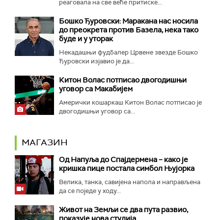
реаговала на све веће притиске...
Бошко Ђуровски: Маракана нас носила
до преокрета против Базела, нека тако
буде и у уторак
Некадашњи фудбалер Црвене звезде Бошко
Ђуровски изјавио је да...
Китон Волас потписао двогодишњи
уговор са Макабијем
Амерички кошаркаш Китон Волас потписао је
двогодишњи уговор са...
МАГАЗИН
Од Напуља до Спајдермена – како је
кришка пице постала симбол Њујорка
Велика, танка, савијена напола и направљена
да се поједе у ходу...
Живот на Земљи се два пута развио,
показује нова студија