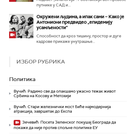
путнике у САД и...
Окружени људима, а ипак сами – Како је
Антониони предвидео „епидемију
усамљености“
Способност да кроз тишину, простор и дуге
кадрове прикаже унутрашње...
ИЗБОР РУБРИКА
Политика
Вучић: Радимо све да олакшамо ужасно тежак живот
Србима на Косову и Метохији
Вучић: Стари железнички мост биће најмодернија
атракција, завршетак до Експа
Зечевић: Посета Зеленског покушај Београда да
покаже да није против спољне политике ЕУ