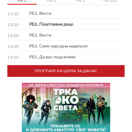
РБ 1
РБ 2
РБ 3
РБ 202
РБ1, Вести
13:00
РБ1, Поштована децо
13:05
РБ1, Вести
14:00
РБ1, Само народна недељом
14:05
РБ1, Да вас подсетимо
14:55
ПРОГРАМСКА ШЕМА ЗА ДАНАС