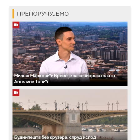
ПРЕПОРУЧУЈЕМО
Милош Марковић: Време је за сениорско злато
Ангелине Топић
Будимпешта без крузера, спруд испод