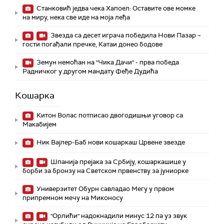
Станковић једва чека Хапоел: Оставите ове момке
на миру, нека све иде на моја леђа
Звезда са десет играча победила Нови Пазар –
гости погађали пречке, Катаи донео бодове
Земун немоћан на "Чика Дачи" - прва победа
Радничког у другом мандату Феђе Дудића
Кошарка
Китон Волас потписао двогодишњи уговор са
Макабијем
Ник Вајлер-Баб нови кошаркаш Црвене звезде
Шпанија прејакa за Србију, кошаркашице у
борби за бронзу на Светском првенству за јуниорке
Универзитет Обурн савладао Мегу у првом
припремном мечу на Миконосу
"Орлићи" надокнадили минус 12 па уз звук