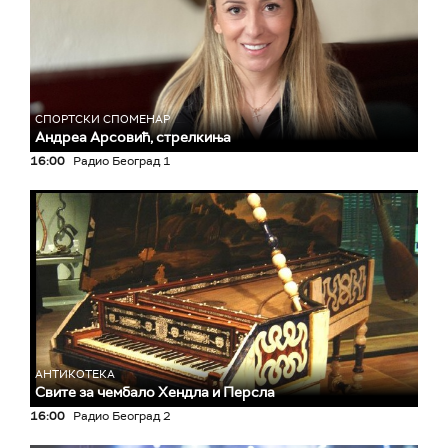
СПОРТСКИ СПОМЕНАР
Андреа Арсовић, стрелкиња
16:00
Радио Београд 1
АНТИКОТЕКА
Свите за чембало Хендла и Персла
16:00
Радио Београд 2