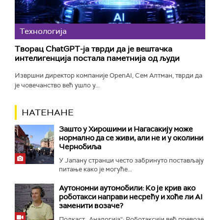
Технологијa
Творац ChatGPT-ја тврди да је вештачка
интелигенција постала паметнија од људи
Извршни директор компаније OpenAI, Сем Алтман, тврди да
је човечанство већ ушло у...
НАТЕНАНЕ
Зашто у Хирошими и Нагасакију може
нормално да се живи, али не и у околини
Чернобиља
У Јапану странци често забринуто постављају
питање како је могуће...
Аутономни аутомобили: Ко је крив ако
роботакси направи несрећу и хоће ли AI
заменити возаче?
Подкаст „Аналогија“: Роботаксији већ превозе