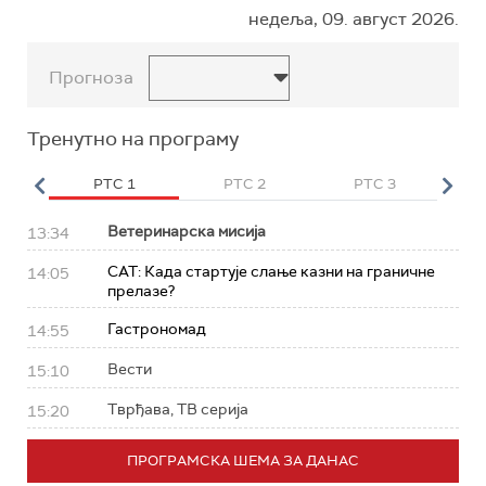
недеља, 09. август 2026.
Прогноза
Тренутно на програму
HD
РТС 1
РТС 2
РТС 3
Р
Ветеринарска мисија
13:34
САТ: Када стартује слање казни на граничне
14:05
прелазе?
Гастрономад
14:55
Вести
15:10
Тврђава, ТВ серија
15:20
ПРОГРАМСКА ШЕМА ЗА ДАНАС