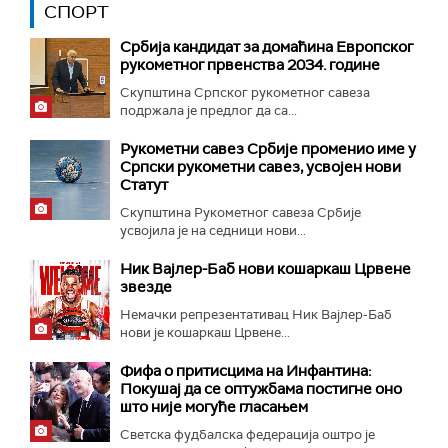
СПОРТ
Србија кандидат за домаћина Европског
рукометног првенства 2034. године
Скупштина Српског рукометног савеза
подржала је предлог да са...
Рукометни савез Србије променио име у
Српски рукометни савез, усвојен нови
Статут
Скупштина Рукометног савеза Србије
усвојила је на седници нови...
Ник Вајлер-Баб нови кошаркаш Црвене
звезде
Немачки репрезентативац Ник Вајлер-Баб
нови је кошаркаш Црвене...
Фифа о притисцима на Инфантина:
Покушај да се оптужбама постигне оно
што није могуће гласањем
Светска фудбалска федерација оштро је