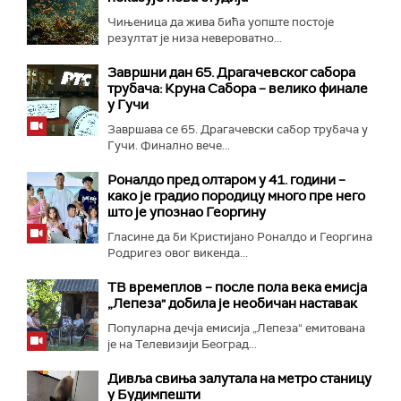
Чињеница да жива бића уопште постоје
резултат је низа невероватно...
Завршни дан 65. Драгачевског сабора
трубача: Круна Сабора – велико финале
у Гучи
Завршава се 65. Драгачевски сабор трубача у
Гучи. Финално вече...
Роналдо пред олтаром у 41. години –
како је градио породицу много пре него
што је упознао Георгину
Гласине да би Кристијано Роналдо и Георгина
Родригез овог викенда...
ТВ времеплов – после пола века емисја
„Лепеза" добила је необичан наставак
Популарна дечја емисија „Лепеза“ емитована
је на Телевизији Београд...
Дивља свиња залутала на метро станицу
у Будимпешти