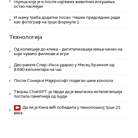
глумца који је и после најтежих животних искушења
остао насмејан
И њему треба додатни посао: Чешки председник ради
као фотограф на трци Формуле 1
Технологијa
Од колекције до клика – дигитализација мења начин на
који чувамо филмове и игре
Део ракете Спејс-Икса ударио у Месец брзином од
8.690 километара на час
После Сонија и Мајкрософт подигао цене конзола
Творац ChatGPT-ја тврди да је вештачка интелигенција
постала паметнија од људи
Да ли је Кина већ победила у технолошкој трци 21.
века