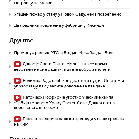
Петровцу на Млави
Угашен пожар у стану у Новом Саду, нема повређених
Два радника повређена у фабрици у Кикинди
Друштво
Преминуо радник РТС-а Богдан Мркобрада - Боле.
Данас је Свети Пантелејмон – шта се према
веровању не сме радити, а шта је добро започети
Велимир Радојевић крв дао стоти пут, из Института
упозоравају да су залихе довољне за два дана
Патријарх Порфирије угостио учеснике кампа
"Србија те зове" у Храму Светог Саве: Дошли сте на
корен онога што јесмо
Бесплатни дерматолошки прегледи у више средина
на КиМ