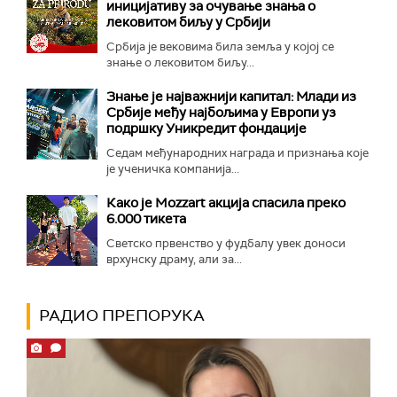
иницијативу за очување знања о
лековитом биљу у Србији
Србија је вековима била земља у којој се
знање о лековитом биљу...
Знање је најважнији капитал: Млади из
Србије међу најбољима у Европи уз
подршку Уникредит фондације
Седам међународних награда и признања које
је ученичка компанија...
Како је Mozzart акција спасила преко
6.000 тикета
Светско првенство у фудбалу увек доноси
врхунску драму, али за...
РАДИО ПРЕПОРУКА