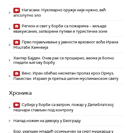
Нагасаки: Нуклеарно оружје није нужно, већ
апсолутно зло
Регион и свет у борби са пожарима – хиљаде
евакуисаних, затворени путеви и туристичке зоне
Прво појављивање у јавности врховног вође Ирана
Моџтабe Хамнеија
Хантер Бајден: Очев рак се проширио, веома је болно
гледати његову борбу
Венс: Иран обећао несметан пролаз кроз Ормуз;
Пакистан: Израел је претња целом муслиманском свету
Хроника
Србија у борби са ватром, пожар у Делиблатској
пешчари стављен под контролу
Напад ножем на девојку у Београду
Бор, ухапшен младић осумњичен за смрт мушкарца у