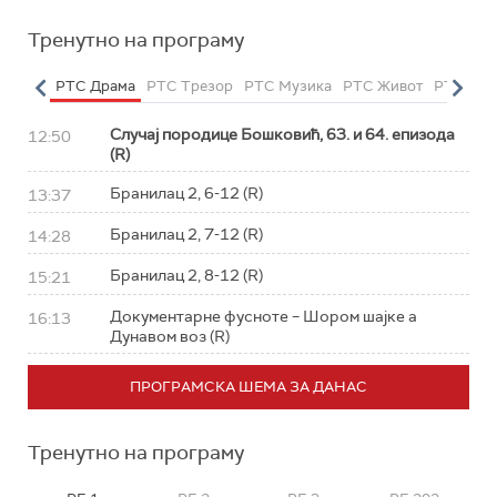
Тренутно на програму
етарац
РТС Драма
РТС Трезор
РТС Музика
РТС Живот
РТС Кла
Случај породице Бошковић, 63. и 64. епизода
12:50
(R)
Бранилац 2, 6-12 (R)
13:37
Бранилац 2, 7-12 (R)
14:28
Бранилац 2, 8-12 (R)
15:21
Документарне фусноте – Шором шајке а
16:13
Дунавом воз (R)
ПРОГРАМСКА ШЕМА ЗА ДАНАС
Тренутно на програму