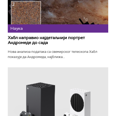
Наука
Хабл направио најдетаљнији портрет
Андромеде до сада
Нова анализа података са свемирског телескопа Хабл
показује да Андромеда, најближа...