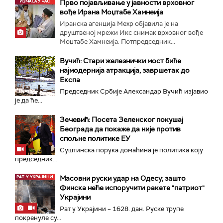
Прво појављивање у јавности врховног
вође Ирана Моџтабe Хамнеија
Иранска агенција Мехр објавила је на
друштвеној мрежи Икс снимак врховног вође
Моџтабе Хамнеија. Потпредседник...
Вучић: Стари железнички мост биће
најмодернија атракција, завршетак до
Експа
Председник Србије Александар Вучић изјавио
је да ће...
Зечевић: Посета Зеленског покушај
Београда да покаже да није против
спољне политике ЕУ
Суштинска порука домаћина је политика коју
председник...
Масовни руски удар на Одесу; зашто
Финска неће испоручити ракете "патриот"
Украјини
Рат у Украјини – 1628. дан. Руске трупе
покренуле су...