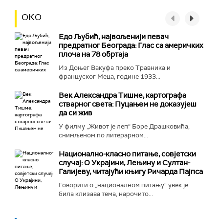
ОКО
Едо Љубић, највољенији певач
предратног Београда: Глас са америчких
плоча на 78 обртаја
Из Доњег Вакуфа преко Травника и
француског Меца, године 1933...
Век Александра Тишме, картографа
стварног света: Пуцањем не доказујеш
да си жив
У филму „Живот је леп“ Боре Драшковића,
снимљеном по литерарном...
Национално-класнo питање, совјетски
случај: О Украјини, Лењину и Султан-
Галијеву, читајући књигу Ричарда Пајпса
Говорити о „националном питању“ увек је
била клизава тема, нарочито...