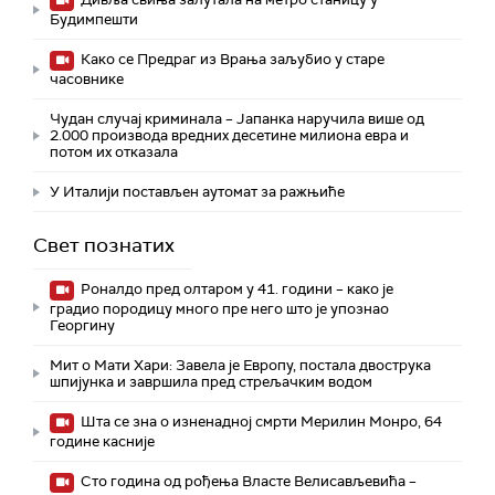
Будимпешти
Како се Предраг из Врања заљубио у старе
часовнике
Чудан случај криминала – Јапанка наручила више од
2.000 производа вредних десетине милиона евра и
потом их отказала
У Италији постављен аутомат за ражњиће
Свет познатих
Роналдо пред олтаром у 41. години – како је
градио породицу много пре него што је упознао
Георгину
Мит о Мати Хари: Завела је Европу, постала двострука
шпијунка и завршила пред стрељачким водом
Шта се зна о изненадној смрти Мерилин Монро, 64
године касније
Сто година од рођења Власте Велисављевића –