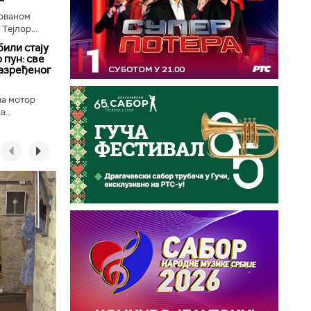
лованом
Тејлор...
били стају
 пун: све
разређеног
ва мотор
...