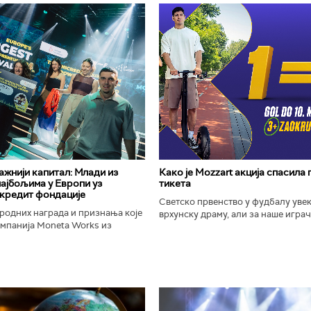
важнији капитал: Млади из
Како је Mozzart акција спасила
најбољима у Европи уз
тикета
кредит фондације
Светско првенство у фудбалу уве
родних награда и признања које
врхунску драму, али за наше играче
омпанија Moneta Works из
шампионат остаће упамћен по Moz
е "Милева Марић Ајнштајн" из
промоцији која је потпуно промени
ојила на највећем...