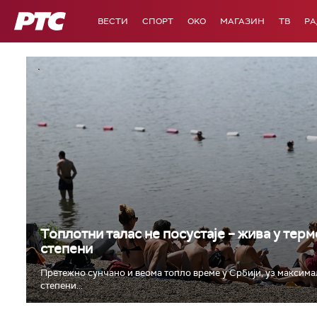
РТС
ВЕСТИ
СПОРТ
OKO
МАГАЗИН
ТВ
Р
Топлотни талас не посустаје – жива у тер
степени
Претежно сунчано и веома топло време у Србији, уз максима
степени...