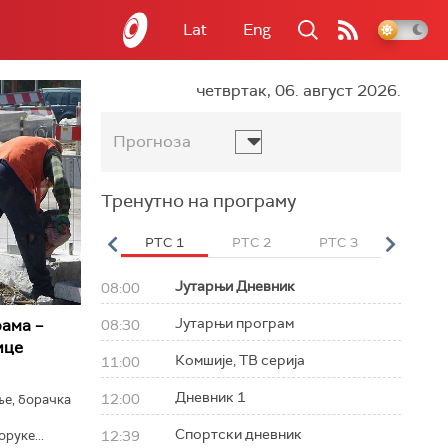
Lat
Eng
четвртак, 06. август 2026.
Прогноза
Тренутно на програму
вет
РТС HD
РТС 1
РТС 2
РТС 3
РТС Св
Јутарњи Дневник
08:00
Јутарњи програм
ама –
08:30
ице
Комшије, ТВ серија
11:00
Дневник 1
12:00
ње, борачка
Спортски дневник
руке...
12:39