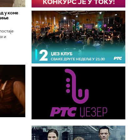
д у коме
гиње
постаје
и и
оград, град
..