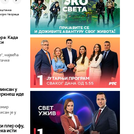
ера: Када
си
“, највећа
тачке
 сада
ономни...
инсан у
еркнеш иде
омир
сан је у
и плеј-офу,
ека исти