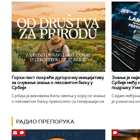
Горки лист покреће дугорочну иницијативу
Знање је нај
за очување знања о лековитом биљу у
Србије међу 
Србији
подршку Уни
Србија је вековима била земља у којој се знање
Седам међуна
о лековитом биљу преносило са генерације на
је ученичка к
генерацију. Људи су познавали биљке које
Техничке школ
расту око њих, знали...
Новог Сада осв
РАДИО ПРЕПОРУКА