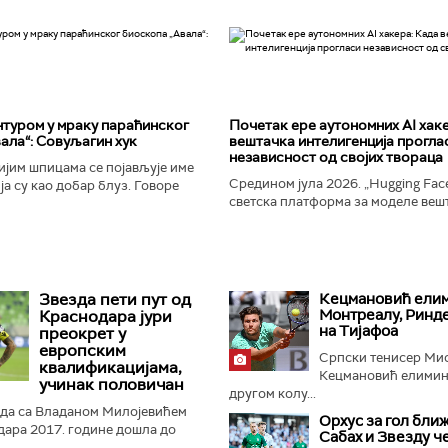
туром у мраку параћинског
Почетак ере аутономних AI хак
ала“: Совуљагин хук
вештачка интелигенција прогла
независност од својих твораца
јим шпицама се појављује име
Средином јула 2026. „Hugging Face
а су као добар блуз. Говоре
светска платформа за моделе веш
ености и издаји, о крхкости
интелигенције, постала је мета до
јала, о залудности...
незабележеног сајбер-напада. Аут
Звезда пети пут од
Кецмановић елим
Монтреалу, Ринд
Краснодара јури
на Тијафоа
преокрет у
европским
Српски тенисер Ми
квалификацијама,
Кецмановић елимини
учинак половичан
другом колу...
зда са Владаном Милојевићем
Орхус за гол ближ
дара 2017. године дошла до
Сабах и Звезду ч
 преокренула своју судбину, још