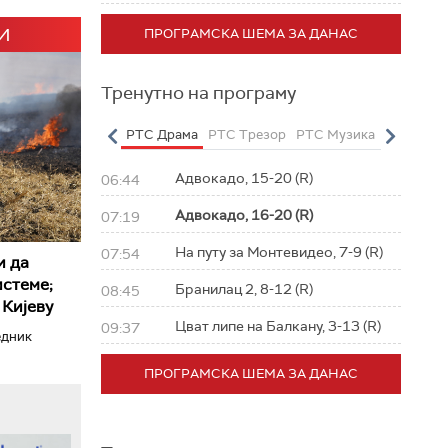
И
ПРОГРАМСКА ШЕМА ЗА ДАНАС
Тренутно на програму
о
РТС Полетарац
РТС Драма
РТС Трезор
РТС Музика
РТС Жив
Адвокадо, 15-20 (R)
06:44
Адвокадо, 16-20 (R)
07:19
На путу за Монтевидео, 7-9 (R)
07:54
и да
истеме;
Бранилац 2, 8-12 (R)
08:45
 Кијеву
Цват липе на Балкану, 3-13 (R)
09:37
едник
ПРОГРАМСКА ШЕМА ЗА ДАНАС