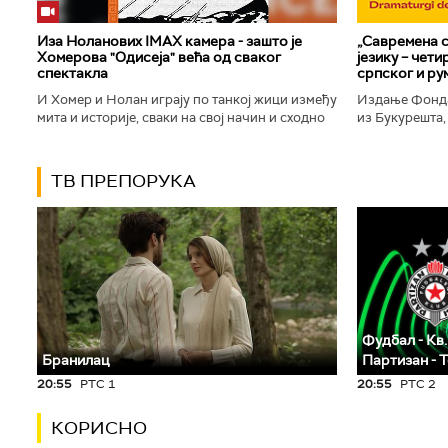
Иза Ноланових IMAX камера - зашто је
„Савремена с
Хомерова "Одисеја" већа од сваког
језику – чет
спектакла
српског и ру
И Хомер и Нолан играју по танкој жици између
Издање Фонда
мита и историје, сваки на свој начин и сходно
из Букурешта,
духу свог времена. Овај други је направио
критичар РТС
филм који је после...
савремену срп
ТВ ПРЕПОРУКА
Фудбал - Кв.
Бранилац
Партизан - 
20:55
РТС 1
20:55
РТС 2
КОРИСНО