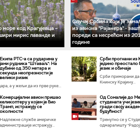
Случај Србина који је зама
 море код Крагујевца –
из авиона "Рајанера" - зашт
шири мирис лаванде и
пореди са несрећом из 201
године
Екипа РТС-а са рударима у
Срби прогнани из 
јами рудника "Штаваљ": На
једино преостало 
дубини од 350 метара и
језик и обичаје
секунда неопрезности је
Срби приморани да
велики ризик
Книнску Крајину...
ра, а у жељи да из прве руке...
Комерцијални авион пришао
Од Сомалије до Ме
хеликоптеру у којем је био
студената учи језик
Трамп, истражују се
гради своју акаде
околности
будућност
Надлежне службе америчке
Тренутно се у Студ
администрације истражују...
одмаралишту "Радојк