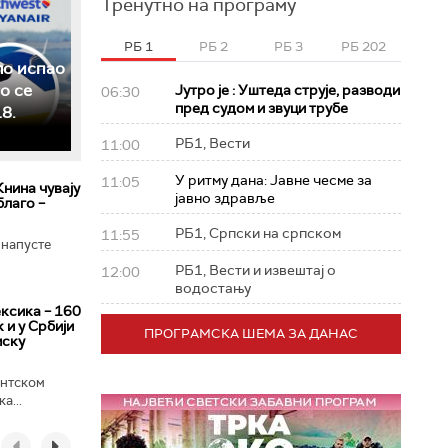
Тренутно на програму
РБ 1
РБ 2
РБ 3
РБ 202
ло испао
о се
Јутро је : Уштеда струје, разводи
06:30
пред судом и звуци трубе
8.
РБ1, Вести
11:00
У ритму дана: Јавне чесме за
11:05
Книна чувају
јавно здравље
благо –
РБ1, Српски на српском
11:55
 напусте
РБ1, Вести и извештај о
12:00
водостању
ксика – 160
 и у Србији
ПРОГРАМСКА ШЕМА ЗА ДАНАС
мску
ентском
а...