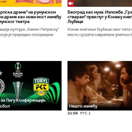
рпска драма“ на румунском
Београд као муза: Изложба „Гра
ири драме као нови мост између
стварам“ први пут у Конаку кне
мунског театра
Љубице
ције културе „Камил Петреску“
Конак кнегиње Љубице овог лета 
 које је приредио позоришни
место сусрета савремене уметност
-а Слободан Савић, представља
историјског наслеђа. Изложба „Бе
ску драмску књижевност...
у коме стварам", је традиционални.
 за Лигу Конференције:
Тобол
Нешто између
21:56
РТС 1