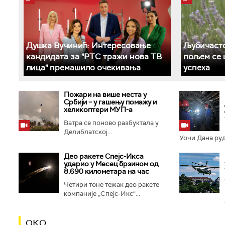
Душка Вучинић: Интересовање
Љубичасто
кандидата за "РТС тражи нова ТВ
пољем се 
лица" премашило очекивања
успеха
Пожари на више места у
Србији – у гашењу помажу и
хеликоптери МУП-а
Ватра се поново разбуктала у
Делиблатској...
Уочи Дана руда
Део ракете Спејс-Икса
ударио у Месец брзином од
8.690 километара на час
Четири тоне тежак део ракете
компаније „Спејс-Икс“...
ОКО