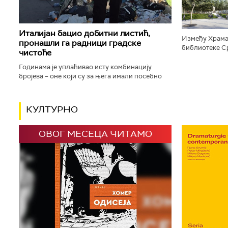
Италијан бацио добитни листић,
Између Храма
пронашли га радници градске
библиотеке Ср
чистоће
плато, који ће
зелене површи
Годинама је уплаћивао исту комбинацију
бројева – оне који су за њега имали посебно
значење јер су били везани за успомену на
драгу особу. Сваки пут исти...
КУЛТУРНО
ОВОГ МЕСЕЦА ЧИТАМО