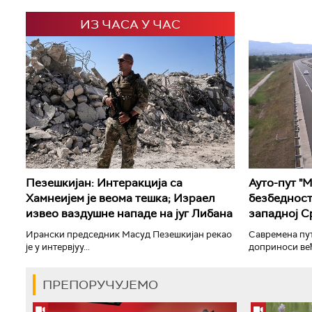
ИЗ ЧАСА У ЧАС
Пезешкијан: Интеракција са
Ауто-пут "
Хамнеијем је веома тешка; Израел
безбедност
извео ваздушне нападе на југ Либана
западној С
Ирански председник Масуд Пезешкијан рекао
Савремена пу
је у интервјуу...
доприноси већо
ПРЕПОРУЧУЈЕМО