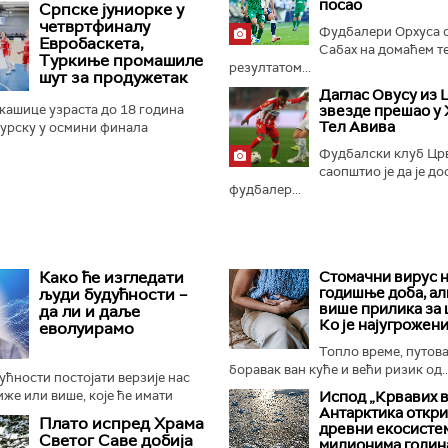
посао
Српске јуниорке у
ла приморана...
четвртфиналу
Фудбалери Орхуса 
Евробаскета,
Сабах на домаћем т
Туркиње промашиле
резултатом...
шут за продужетак
Даглас Овусу из
кашице узраста до 18 година
звезде прешао у 
Тел Авива
Турску у осмини финала
 70:67 у Стокхолму...
Фудбалски клуб Цр
саопштио је да је д
фудбалер...
Како ће изгледати
Стомачни вирус н
годишње доба, ал
људи будућности –
више прилика за
да ли и даље
Ко је најугрожени
еволуирамо
Топло време, путов
боравак ван куће и већи ризик од..
дућности постојати верзије нас
иже или више, које ће имати
Испод „Крвавих 
Антарктика откр
бине или ће чак бити генетски
Плато испред Храма
древни екосистем
рема одређеним...
Светог Саве добија
милионима годин