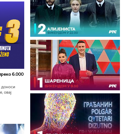
 преко 6.000
к доноси
, овај
zart
ла...