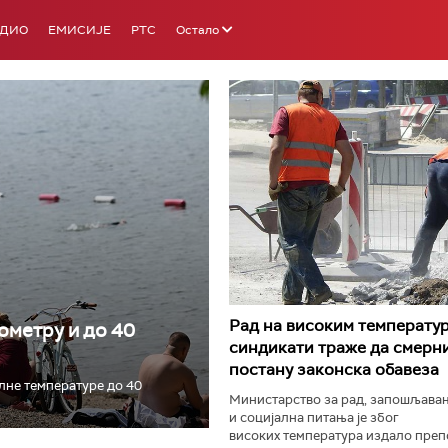
АДИО
ЕМИСИЈЕ
РТС
Остало
РТС 3
РТС С
Рад на високим температур
мометру и до 40
синдикати траже да смерн
постану законска обавеза
лне температуре до 40
Министарство за рад, запошљава
и социјална питања је због
високих температура издало препо