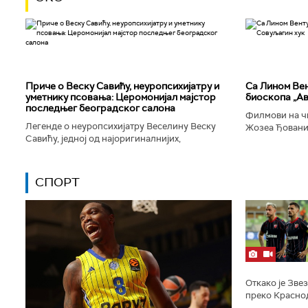
Приче о Веску Савићу, неуропсихијатру и
Са Лином Вен
уметнику псовања: Церомонијал мајстор
биоскопа „Ав
последњег београдског салона
Филмови на чи
Легенде о неуропсихијатру Веселину Веску
Жозеа Ђованиј
Савићу, једној од најоригиналнијих,
нешто о усамљ
најколоритнијих, најраскошнијих,
људског матери
најконтроверзнијих и најлуђих особа у
Београду...
СПОРТ
Откако је Зве
преко Красно
Лиге Европе и