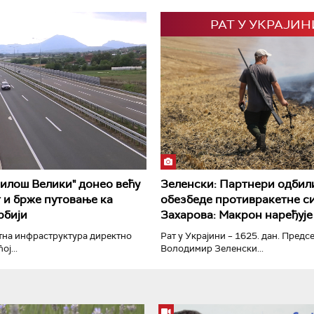
РАТ У УКРАЈИН
РТС Класика
РТС Кол
Милош Велики" донео већу
Зеленски: Партнери одбил
 и брже путовање ка
обезбеде противракетне с
рбији
Захарова: Макрон наређује
тна инфраструктура директно
Рат у Украјини – 1625. дан. Предс
ј...
Володимир Зеленски...