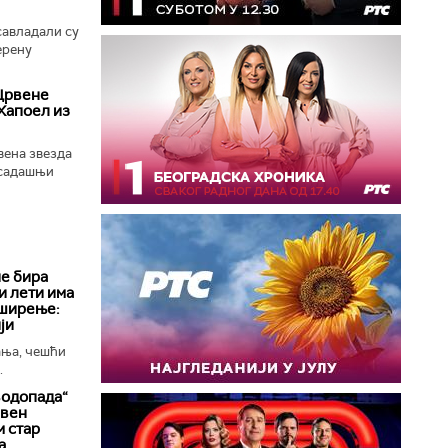
савладали су
ерену
 Црвене
Хапоел из
вена звезда
осадашњи
е бира
и лети има
 ширење:
ји
ања, чешћи
.
водопада“
ивен
 стар
а