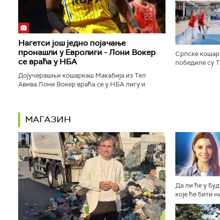
три пута је би
Нагетси још једно појачање
пронашли у Евролиги - Лони Вокер
Српске кошар
се враћа у НБА
победиле су 
Евробаскета са
Дојучерашњи кошаркаш Макабија из Тел
Авива Лони Вокер враћа се у НБА лигу и
играће за Денвер нагетсе, пренели су
амерички медији...
МАГАЗИН
Да ли ће у бу
које ће бити н
другачије осо
дизајниране п