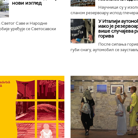
нови изглед
Научници су у изо
сланом резервоару испод глечера 
У Италији аутомо
 Светог Саве и Народне
иако је резервоар
бије уређује се Светосавски
више случајева 
, према најавама, добити нове
горива
не, камерну сцену...
После сипања гори
губи снагу, аутомобил се зауставља