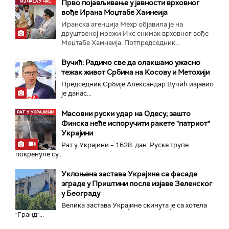
Прво појављивање у јавности врховног
вође Ирана Моџтабe Хамнеија
Иранска агенција Мехр објавила је на
друштвеној мрежи Икс снимак врховног вође
Моџтабе Хамнеија. Потпредседник...
Вучић: Радимо све да олакшамо ужасно
тежак живот Србима на Косову и Метохији
Председник Србије Александар Вучић изјавио
је данас...
Масовни руски удар на Одесу; зашто
Финска неће испоручити ракете "патриот"
Украјини
Рат у Украјини – 1628. дан. Руске трупе
покренуле су...
Уклоњена застава Украјине са фасаде
зграде у Приштини после изјаве Зеленског
у Београду
Велика заставa Украјине скинута је са хотела
"Гранд"...