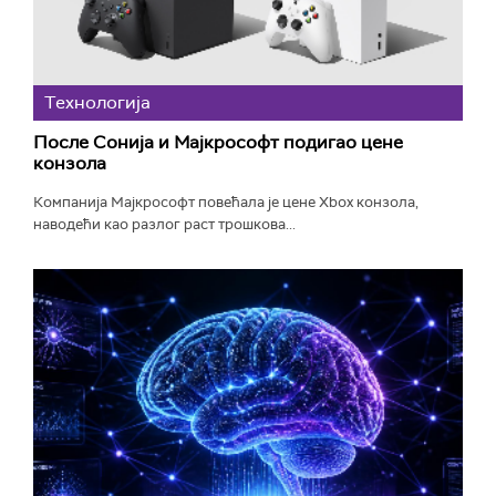
Технологијa
После Сонија и Мајкрософт подигао цене
конзола
Компанија Мајкрософт повећала је цене Xbox конзола,
наводећи као разлог раст трошкова...