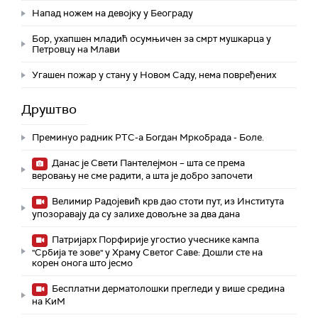
Напад ножем на девојку у Београду
Бор, ухапшен младић осумњичен за смрт мушкарца у
Петровцу на Млави
Угашен пожар у стану у Новом Саду, нема повређених
Друштво
Преминуо радник РТС-а Богдан Мркобрада - Боле.
Данас је Свети Пантелејмон – шта се према
веровању не сме радити, а шта је добро започети
Велимир Радојевић крв дао стоти пут, из Института
упозоравају да су залихе довољне за два дана
Патријарх Порфирије угостио учеснике кампа
"Србија те зове" у Храму Светог Саве: Дошли сте на
корен онога што јесмо
Бесплатни дерматолошки прегледи у више средина
на КиМ