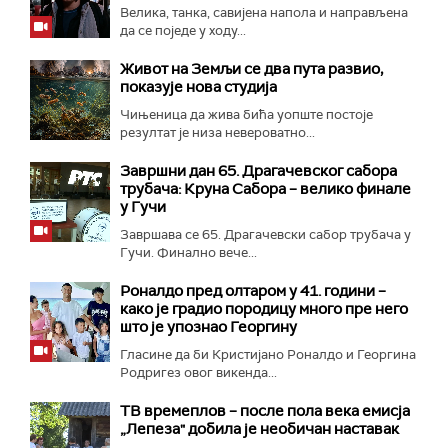
Велика, танка, савијена напола и направљена
да се поједе у ходу...
Живот на Земљи се два пута развио,
показује нова студија
Чињеница да жива бића уопште постоје
резултат је низа невероватно...
Завршни дан 65. Драгачевског сабора
трубача: Круна Сабора – велико финале
у Гучи
Завршава се 65. Драгачевски сабор трубача у
Гучи. Финално вече...
Роналдо пред олтаром у 41. години –
како је градио породицу много пре него
што је упознао Георгину
Гласине да би Кристијано Роналдо и Георгина
Родригез овог викенда...
ТВ времеплов – после пола века емисја
„Лепеза" добила је необичан наставак