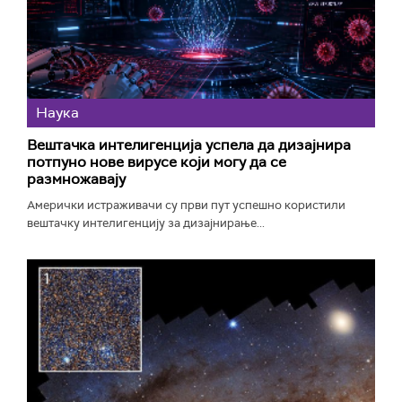
Наука
Вештачка интелигенција успела да дизајнира
потпуно нове вирусе који могу да се
размножавају
Амерички истраживачи су први пут успешно користили
вештачку интелигенцију за дизајнирање...