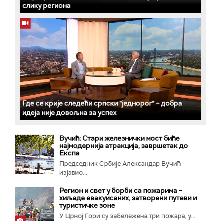
слику региона
Где се крије следећи српски "једнорог" – добра
идеја није довољна за успех
Вучић: Стари железнички мост биће
најмодернија атракција, завршетак до
Експа
Председник Србије Александар Вучић
изјавио...
Регион и свет у борби са пожарима –
хиљаде евакуисаних, затворени путеви и
туристичке зоне
У Црној Гори су забележена три пожара, у...