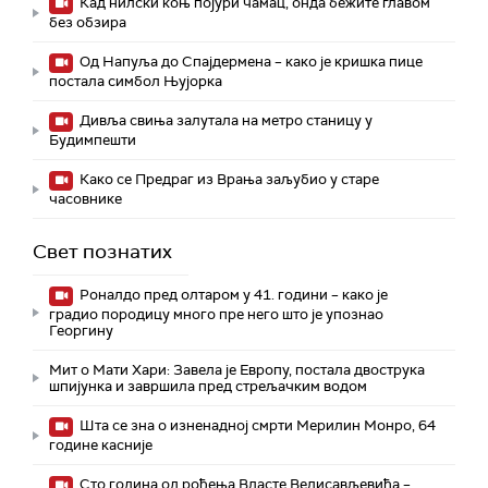
Кад нилски коњ појури чамац, онда бежите главом
без обзира
Од Напуља до Спајдермена – како је кришка пице
постала симбол Њујорка
Дивља свиња залутала на метро станицу у
Будимпешти
Како се Предраг из Врања заљубио у старе
часовнике
Свет познатих
Роналдо пред олтаром у 41. години – како је
градио породицу много пре него што је упознао
Георгину
Мит о Мати Хари: Завела је Европу, постала двострука
шпијунка и завршила пред стрељачким водом
Шта се зна о изненадној смрти Мерилин Монро, 64
године касније
Сто година од рођења Власте Велисављевића –