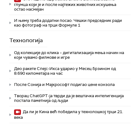
глумца који је и после најтежих животних искушења
остао насмејан
И њему треба додатни посао: Чешки председник ради
као фотограф на трци Формуле 1
Технологијa
Од колекције до клика – дигитализација мења начин на
који чувамо филмове и игре
Део ракете Спејс-Икса ударио у Месец брзином од
8.690 километара на час
После Сонија и Мајкрософт подигао цене конзола
Творац ChatGPT-ја тврди да је вештачка интелигенција
постала паметнија од људи
Да ли је Кина већ победила у технолошкој трци 21.
века