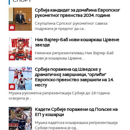
СПОРТ
Србија кандидат за домаћина Европског
рукометног првенства 2034. године
Скупштина Српског рукометног савеза
подржала је предлог да са...
Ник Вајлер-Баб нови кошаркаш Црвене
звезде
Немачки репрезентативац Ник Вајлер-Баб
нови је кошаркаш Црвене...
Србија поражена од Шведске у
драматичној завршници, "орлићи"
Европско првенство завршили на 14.
месту
Мушка рукометна репрезентација Србије до 18 година
освојила је...
Кадети Србије поражени од Пољске на
ЕП у кошарци
Мушка кадетска кошаркашка репрезентација
Србије поражена је од...