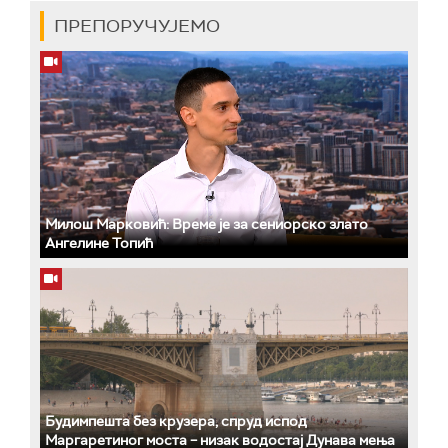
ПРЕПОРУЧУЈЕМО
Милош Марковић: Време је за сениорско злато
Ангелине Топић
Будимпешта без крузера, спруд испод
Маргаретиног моста – низак водостај Дунава мења