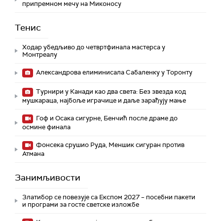
припремном мечу на Миконосу
Тенис
Ходар убедљиво до четвртфинала мастерса у
Монтреалу
Александрова елиминисала Сабаленку у Торонту
Турнири у Канади као два света: Без звезда код
мушкараца, најбоље играчице и даље зарађују мање
Гоф и Осака сигурне, Бенчић после драме до
осмине финала
Фонсека срушио Руда, Меншик сигуран против
Атмана
Занимљивости
Златибор се повезује са Експом 2027 – посебни пакети
и програми за госте светске изложбе