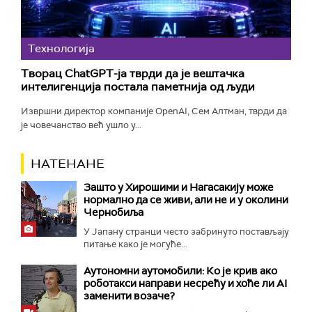
Технологијa
Творац ChatGPT-ја тврди да је вештачка
интелигенција постала паметнија од људи
Извршни директор компаније OpenAI, Сем Алтман, тврди да
је човечанство већ ушло у...
НАТЕНАНЕ
Зашто у Хирошими и Нагасакију може
нормално да се живи, али не и у околини
Чернобиља
У Јапану странци често забринуто постављају
питање како је могуће...
Аутономни аутомобили: Ко је крив ако
роботакси направи несрећу и хоће ли AI
заменити возаче?