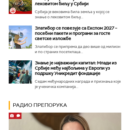
лековитом биљу у Србији
Србија је вековима била земља у којој се
знање о лековитом биљу...
Златибор се повезује са Експом 2027 –
посебни пакети и програми за госте
светске изложбе
Златибор се припрема да део више од милион
и по страних посетилаца...
Знање је најважнији капитал: Млади из
Србије међу најбољима у Европи уз
подршку Уникредит фондације
Седам међународних награда и признања које
је ученичка компанија...
РАДИО ПРЕПОРУКА