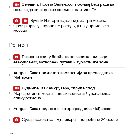
Зечевић: Посета Зеленског покушај Београда да
покаже да није против спољне политике ЕУ
Вучић: Избори најкасније за три месеца,
Србија прва у Европи по расту БДП-а у првих шест
месеци
Регион
Регион и свет у борби са пожарима – хиљаде
евакуисаних, затворени путеви и туристичке зоне
Андраш Бака прихватио номинацију за председника
Мађарске
Будимпешта без крузера, спруд испод
Маргаретиног моста – низак водостај Дунава мења
слику региона
Андраш Бакa предложен за председника Мађарске
Судар возова код Бјеловара – повређене 24 особе