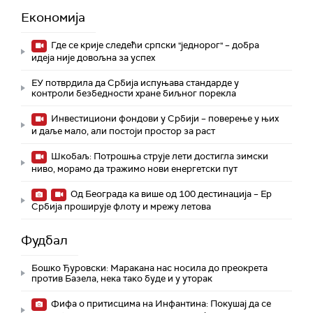
Економија
Где се крије следећи српски "једнорог" – добра
идеја није довољна за успех
ЕУ потврдила да Србија испуњава стандарде у
контроли безбедности хране биљног порекла
Инвестициони фондови у Србији – поверење у њих
и даље мало, али постоји простор за раст
Шкобаљ: Потрошња струје лети достигла зимски
ниво, морамо да тражимо нови енергетски пут
Од Београда ка више од 100 дестинација – Ер
Србија проширује флоту и мрежу летова
Фудбал
Бошко Ђуровски: Маракана нас носила до преокрета
против Базела, нека тако буде и у уторак
Фифа о притисцима на Инфантина: Покушај да се