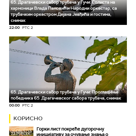
65. Драгачевски сабор трубача у Гучи: Солиста на
хармоници Влада Пановић и Народни оркестар, са
трубачким оркестром Дејана Јевђића и гостима,
снимак
22:00
РТС 2
65. Драгачевски сабор трубача у Гучи: Проглашење
победника 65. Драгачевског сабора трубача, снимак
00:00
РТС 2
КОРИСНО
Горки лист покреће дугорочну
иницијативу за очување знања о