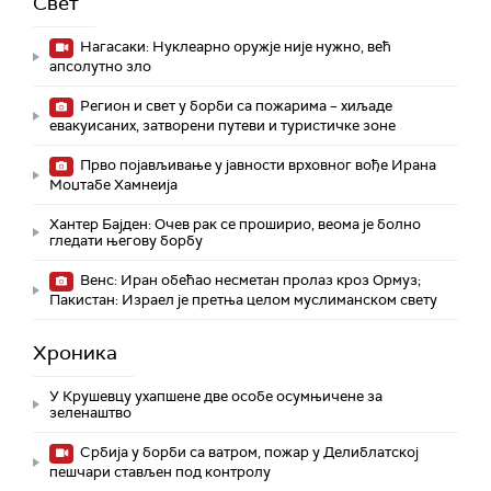
Свет
Нагасаки: Нуклеарно оружје није нужно, већ
апсолутно зло
Регион и свет у борби са пожарима – хиљаде
евакуисаних, затворени путеви и туристичке зоне
Прво појављивање у јавности врховног вође Ирана
Моџтабe Хамнеија
Хантер Бајден: Очев рак се проширио, веома је болно
гледати његову борбу
Венс: Иран обећао несметан пролаз кроз Ормуз;
Пакистан: Израел је претња целом муслиманском свету
Хроника
У Крушевцу ухапшене две особе осумњичене за
зеленаштво
Србија у борби са ватром, пожар у Делиблатској
пешчари стављен под контролу