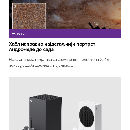
Наука
Хабл направио најдетаљнији портрет
Андромеде до сада
Нова анализа података са свемирског телескопа Хабл
показује да Андромеда, најближа...