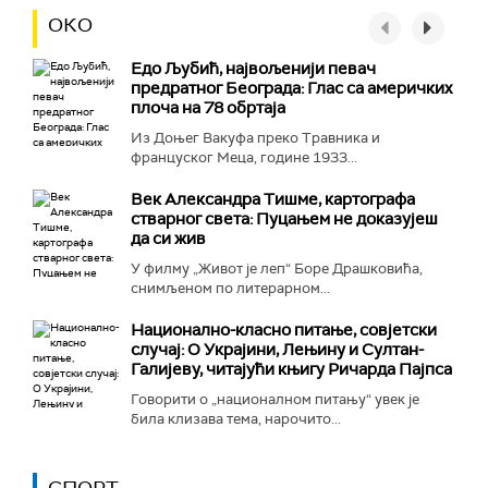
ОКО
Едо Љубић, највољенији певач
предратног Београда: Глас са америчких
плоча на 78 обртаја
Из Доњег Вакуфа преко Травника и
француског Меца, године 1933...
Век Александра Тишме, картографа
стварног света: Пуцањем не доказујеш
да си жив
У филму „Живот је леп“ Боре Драшковића,
снимљеном по литерарном...
Национално-класнo питање, совјетски
случај: О Украјини, Лењину и Султан-
Галијеву, читајући књигу Ричарда Пајпса
Говорити о „националном питању“ увек је
била клизава тема, нарочито...