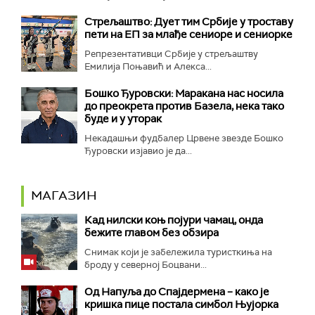
Стрељаштво: Дует тим Србије у троставу
пети на ЕП за млађе сениоре и сениорке
Репрезентативци Србије у стрељаштву
Емилија Поњавић и Алекса...
Бошко Ђуровски: Маракана нас носила
до преокрета против Базела, нека тако
буде и у уторак
Некадашњи фудбалер Црвене звезде Бошко
Ђуровски изјавио је да...
МАГАЗИН
Кад нилски коњ појури чамац, онда
бежите главом без обзира
Снимак који је забележила туристкиња на
броду у северној Боцвани...
Од Напуља до Спајдермена – како је
кришка пице постала симбол Њујорка