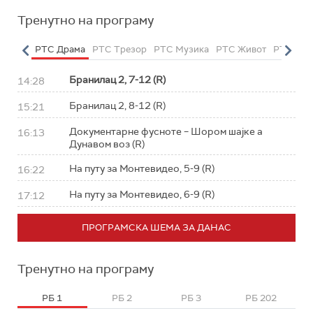
Тренутно на програму
етарац
РТС Драма
РТС Трезор
РТС Музика
РТС Живот
РТС Кла
Бранилац 2, 7-12 (R)
14:28
Бранилац 2, 8-12 (R)
15:21
Документарне фусноте – Шором шајке а
16:13
Дунавом воз (R)
На путу за Монтевидео, 5-9 (R)
16:22
На путу за Монтевидео, 6-9 (R)
17:12
ПРОГРАМСКА ШЕМА ЗА ДАНАС
Тренутно на програму
РБ 1
РБ 2
РБ 3
РБ 202