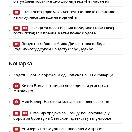
оптужбама постигне оно што није могуће гласањем
Станковић једва чека Хапоел: Оставите ове момке
на миру, нека све иде на моја леђа
Звезда са десет играча победила Нови Пазар –
гости погађали пречке, Катаи донео бодове
Земун немоћан на "Чика Дачи" - прва победа
Радничког у другом мандату Феђе Дудића
Кошарка
Кадети Србије поражени од Пољске на ЕП у кошарци
Китон Волас потписао двогодишњи уговор са
Макабијем
Ник Вајлер-Баб нови кошаркаш Црвене звезде
Шпанија прејакa за Србију, кошаркашице у
борби за бронзу на Светском првенству за јуниорке
Универзитет Обурн савладао Мегу у првом