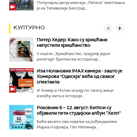
Популарна дечја емисија „Лепеза“ емитована
је на Телевизији Београд...
КУЛТУРНО
Питер Хедер: Како су хришћани
напустили хришћанство
У књизи „Хришћанство, тријумф једне
религије“ британски историчар...
Иза Ноланових IMAX камера - зашто је
Хомерова "Одисеја" већа од сваког
спектакла
И Хомер и Нолан играју по танкој жици
између мита и историје...
Роковник 6 – 12. август: Битлси су
објавили пети студијски албум ”Хелп”
Биће весело ове недеље на рођенданима
Марка Нофлера, Пет Метинија...