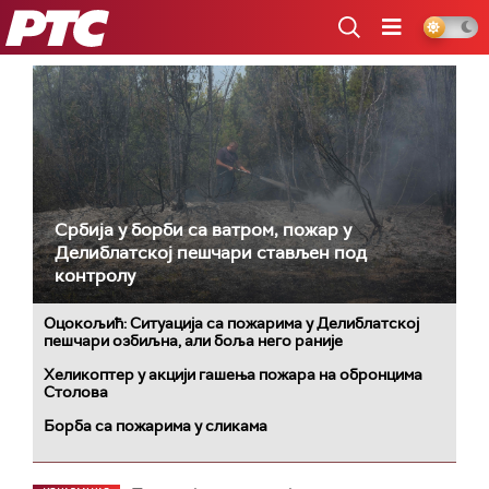
РТС
Србија у борби са ватром, пожар у
Делиблатској пешчари стављен под
контролу
Оцокољић: Ситуација са пожарима у Делиблатској
пешчари озбиљна, али боља него раније
Хеликоптер у акцији гашења пожара на обронцима
Столова
Борба са пожарима у сликама