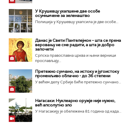
У Крушевцу ухапшене две особе
осумњичене за зеленаштво
Полиција у Крушевцу ухапсила је две особе...
Данас је Свети Пантелејмон – шта се према
веровању не сме радити, а шта је добро
започети
Српска православна црква и њени верници
прослављају...
Претежно сунчано, на истоку и југоистоку
променљиво облачно - до 36 степени
У већем делу Србије биће претежно сунчано...
Нагасаки: Нуклеарно оружје није нужно,
већ апсолутно зло
У Нагасакију је обележена 81 година од када...