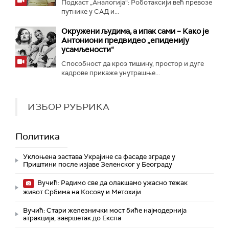
Подкаст „Аналогија“: Роботаксији већ превозе
путнике у САД и...
Окружени људима, а ипак сами – Како је
Антониони предвидео „епидемију
усамљености“
Способност да кроз тишину, простор и дуге
кадрове прикаже унутрашње...
ИЗБОР РУБРИКА
Политика
Уклоњена застава Украјине са фасаде зграде у
Приштини после изјаве Зеленског у Београду
Вучић: Радимо све да олакшамо ужасно тежак
живот Србима на Косову и Метохији
Вучић: Стари железнички мост биће најмодернија
атракција, завршетак до Експа