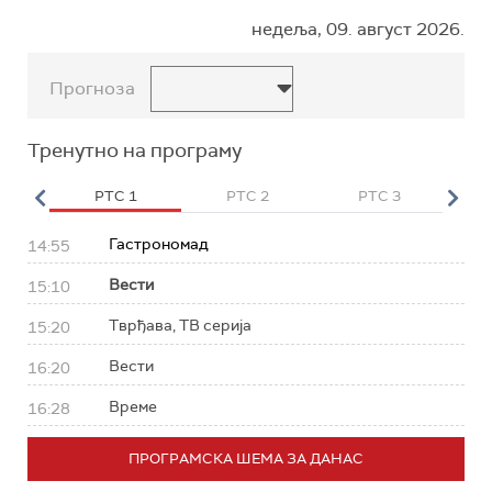
недеља, 09. август 2026.
Прогноза
Тренутно на програму
HD
РТС 1
РТС 2
РТС 3
Р
Гастрономад
14:55
Вести
15:10
Тврђава, ТВ серија
15:20
Вести
16:20
Време
16:28
ПРОГРАМСКА ШЕМА ЗА ДАНАС