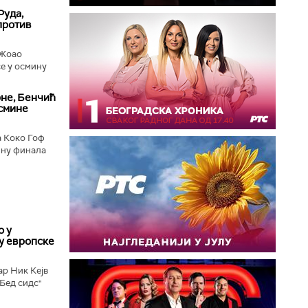
Руда,
против
 Жоао
е у осмину
рне, Бенчић
осмине
а Коко Гоф
ину финала
о у
у европске
ар Ник Кејв
„Бед сидс"