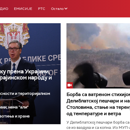
АДИО
ЕМИСИЈЕ
РТС
Остало
ку према Украјини,
РТС 3
РТС С
крајинском народу и
исности и територијалном
Борба са ватреном стихијо
Делиблатској пешчари и на
Столовима, стање на терен
ни, нема "али"
од температуре и ветра
вотиња и хране
У Делиблатској пешчари борба са
се из ваздуха и са копна. Из МУП-а