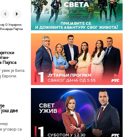
вјетски
лтан-
а Пајпса
увек је била
ј Европи.
ушењу да се
је
 још две
омир
е уговор са