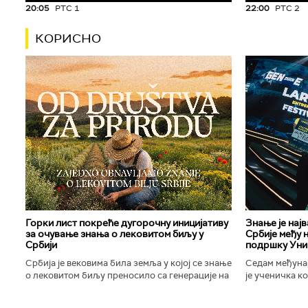
20:05
РТС 1
22:00
РТС 2
КОРИСНО
Горки лист покреће дугорочну иницијативу
Знање је нај
за очување знања о лековитом биљу у
Србије међу 
Србији
подршку Уни
Србија је вековима била земља у којој се знање
Седам међуна
о лековитом биљу преносило са генерације на
је ученичка к
генерацију. Људи су познавали биљке које
Техничке школ
расту око њих, знали...
Новог Сада осв