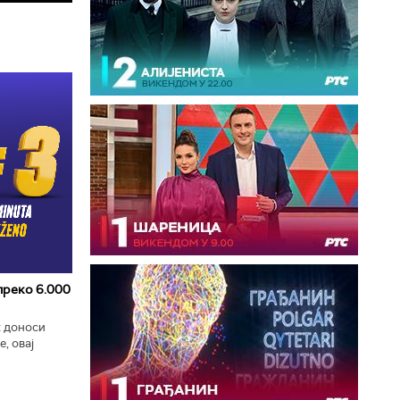
 преко 6.000
к доноси
, овај
zart
ла...