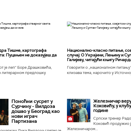
дра Тишме, картографа
Национално-класнo питање, со
та: Пуцањем не доказујеш да
случај: О Украјини, Лењину и Су
Галијеву, читајући књигу Ричард
т је леп“ Боре Драшковића,
Говорити о „националном питању“ 
 литерарном предлошку
клизава тема, нарочито у Источно
ишме, окорели криминалац Гара,
Ипак, нисам могао да одолим иск
ган Николић, каже...
вратим књизи Ричарда...
Поноћни сусрет у
Железничар веру
Коковићу, у клубу
Сурчину - Вилдоза
године
дошао у Београд као
нови играч
Српски тренер Рад
Партизана
Коковић продужио ј
Железничаром...
ошаркаш Лука Вилдоза слетео је