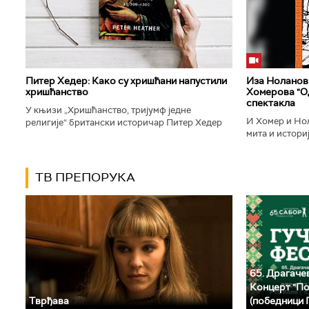
Питер Хедер: Како су хришћани напустили
Иза Ноланови
хришћанство
Хомерова "Од
спектакла
У књизи „Хришћанство, тријумф једне
И Хомер и Нол
религије“ британски историчар Питер Хедер
мита и историј
описује трансформацију хришћанства од
духу свог врем
блискоисточног култа до масовне религије...
филм који је по
ТВ ПРЕПОРУКА
65. Драгачев
Концерт "По
Тврђава
(победници 