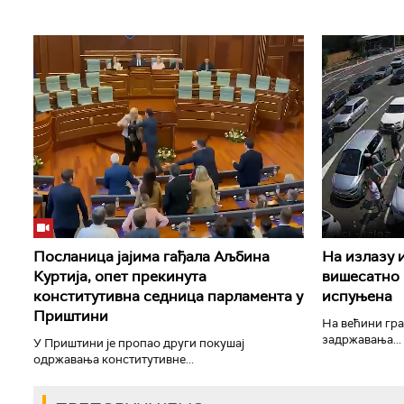
Посланица јајима гађала Аљбина
На излазу 
Куртија, опет прекинута
вишесатно 
конститутивна седница парламента у
испуњена
Приштини
На већини гра
задржавања...
У Приштини је пропао други покушај
одржавања конститутивне...