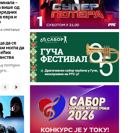
минала –
а више од
вредних
 евра и
а
за ометање
а да се
ни могла да
већих
анства
њу потпуно
го...