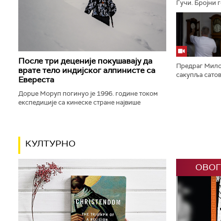
Гучи. Бројни г
варошицу – и 
фајронта. Оно 
После три деценије покушавају да
Предраг Мило
врате тело индијског алпинисте са
сакупља сатове
Евереста
више десетина
џепних сатова. 
Дорџе Моруп погинуо је 1996. године током
експедиције са кинеске стране највише
планине света. Његово тело, које се већ 30
година налази на око 8.500 метара...
КУЛТУРНО
ОВОГ