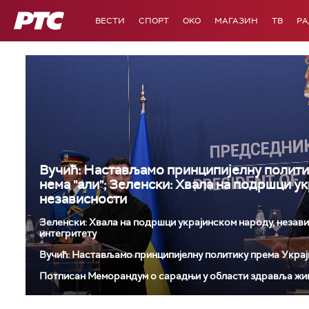
РТС
ВЕСТИ
СПОРТ
OKO
МАГАЗИН
ТВ
Р
Вучић: Настављамо принципијелну полити
нема "али"; Зеленски: Хвала на подршци у
независности
Зеленски: Хвала на подршци украјинском народу, незав
интегритету
Вучић: Настављамо принципијелну политику према Украји
Потписан Меморандум о сарадњи у области здравља жи