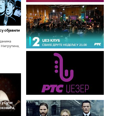
 су објавили
нданима
 Нигрутина,
тића, Николе
 у Гучи:
рковића,