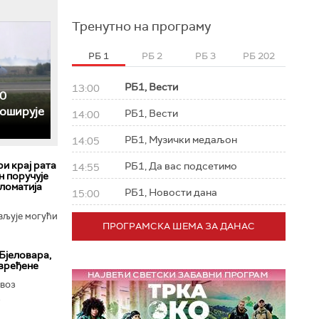
Тренутно на програму
РБ 1
РБ 2
РБ 3
РБ 202
РБ1, Вести
13:00
0
роширује
РБ1, Вести
14:00
РБ1, Музички медаљон
14:05
ри крај рата
РБ1, Да вас подсетимо
14:55
н поручује
пломатија
РБ1, Новости дана
15:00
вљује могући
ПРОГРАМСКА ШЕМА ЗА ДАНАС
Бјеловара,
овређене
 воз
.