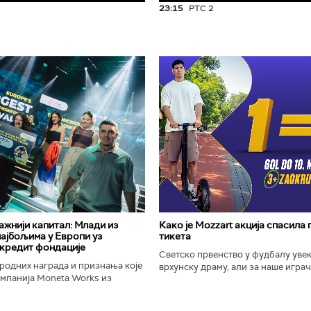
23:15
РТС 2
важнији капитал: Млади из
Како је Mozzart акција спасила
најбољима у Европи уз
тикета
кредит фондације
Светско првенство у фудбалу уве
родних награда и признања које
врхунску драму, али за наше играче
омпанија Moneta Works из
шампионат остаће упамћен по Moz
е "Милева Марић Ајнштајн" из
промоцији која је потпуно промени
ојила на највећем...