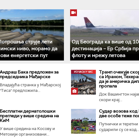
отрошња струје лети
Од Београда ка више од 10
зимски ниво, морамо да
дестинација – Ер Србија п
ови енергетски пут
флоту и мрежу летова
Андраш Бакa предложен за
Трамп очекује ско
председника Мађарске
са Ираном, Техера
да је америчка ди
Владајућа странка у Мађарској
пропала
"Тиса" предложила...
Док Вашингтон наја
скори крај...
Бесплатни дерматолошки
Судар возова код 
прегледи у више средина на
две особе теже п
КиМ
Путнички и теретни
У више средина на Косову и
сударили су се код..
Метохији организовани...