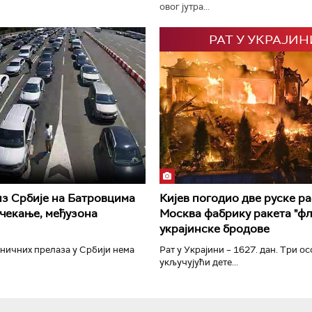
овог јутра...
РАТ У УКРАЈИН
РТС Класика
РТС Кол
из Србије на Батровцима
Кијев погодио две руске р
чекање, међузона
Москва фабрику ракета "фл
украјинске бродове
ничних прелаза у Србији нема
Рат у Украјини – 1627. дан. Три ос
укључујући дете...