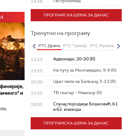
Гастрономад
14:58
ПРОГРАМСКА ШЕМА ЗА ДАНАС
И
Тренутно на програму
о
РТС Полетарац
РТС Драма
РТС Трезор
РТС Музика
РТС Жив
Адвокадо, 20-20 (R)
13:23
На путу за Монтевидео, 9-9 (R)
13:59
Цват липе на Балкану, 5-13 (R)
15:00
афинерије,
аминго" и
ТВ театар – Ревизор (R)
15:55
Случај породице Бошковић, 61.
18:00
обе,
и 62. епизода
ПРОГРАМСКА ШЕМА ЗА ДАНАС