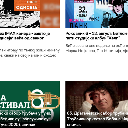
х IMAX камера - зашто је
Роковник 6 – 12. август: Битлси
исеја" већа од сваког
пети студијски албум ”Хелп”
Биће весело ове недеље на рође
ан играју по танкој жици између
Марка Нофлера, Пет Метинија, Ајс
е, сваки на свој начин и сходно
Брус Дикинсона, Ејџа, Марка Нас
ена. Овај други је направио
Вранковића и Јана Андерсона...
сле...
ски сабор трубача у Гучи:
65. Драгачевски сабор трубача
бедили су - заслужили су"
Трубачки оркестар Бобана Ма
Гуче 2025), снимак
снимак