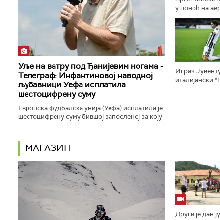
у поноћ на ае
званичног пот
Уље на ватру под Ђанијевим ногама -
Играч Јувенту
Телеграф: Инфантиновој наводној
италијански "
љубавници Уефа исплатила
честитати Душ
шестоцифрену суму
одлуци коју бу
Европска фудбалска унија (Уефа) исплатила је
шестоцифрену суму бившој запосленој за коју
извори листа "Телеграф" тврде да је била у
наводној вези са тадашњим...
МАГАЗИН
Други је дан ј