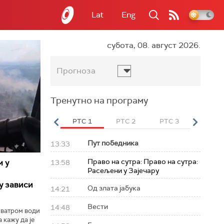
Lat
Eng
субота, 08. август 2026.
Прогноза
Тренутно на програму
вет
РТС HD
РТС 1
РТС 2
РТС 3
РТС Св
Пут победника
13:33
Право на сутра: Право на сутра:
м у
13:58
Расељени у Зајечару
у зависи
Од злата јабука
14:21
Вести
14:48
 ватром води
 кажу да је