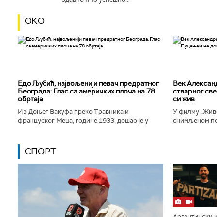
ОКО
Едо Љубић, највољенији певач предратног
Век Алексан
Београда: Глас са америчких плоча на 78
стварног све
обртаја
си жив
Из Доњег Вакуфа преко Травника и
У филму „Живо
француског Меца, године 1933. дошао је у
снимљеном по
Београд и убрзо постао велика престоничка
Александра Т
музичка звезда. Певао је у најбољим...
којег игра Дра
СПОРТ
Аргентински к