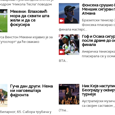
родром "Никола Тесла" поводом
Фонсека срушио 
писа за Партизан...
Меншик сигуран 
Мекени: Влаховић
Атмана
мора да схвати шта
жели и да се
Бразилски тенисер
фокусира
Фонсека пласирао с
финала мастерс...
Гоф и Осака сигу
са Венстон Мекени изјавио је за
после драме до 
Тутоспорт" да ће свакако
финала
ану Влаховићу на било којој
де донео о наставку...
Америчка тенисерк
пласирала се у осм
ВTA...
Гуча дан други: Нема
Ник Кејв наступи
Београду у оквир
ни наговештаја
турнеје
фајронта
Аустралијски музич
са својим саставом 
(The...
убиларног, 65. Сабора трубача у