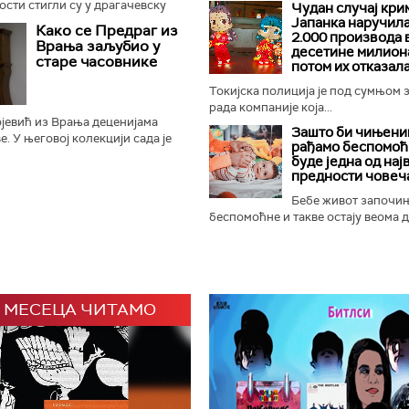
ости стигли су у драгачевску
Чудан случај кри
сабораши се готово без
Јапанка наручил
Како се Предраг из
2.000 производа 
што је најважније...
Врања заљубио у
десетине милиона
старе часовнике
потом их отказал
Токијска полиција је под сумњом 
рада компаније која...
јевић из Врања деценијама
Зашто би чињениц
. У његовој колекцији сада је
рађамо беспомоћ
 зидних, подних, каминских,
буде једна од нај
Најстарији је...
предности човеч
Бебе живот започи
беспомоћне и такве остају веома ду
 МЕСЕЦА ЧИТАМО