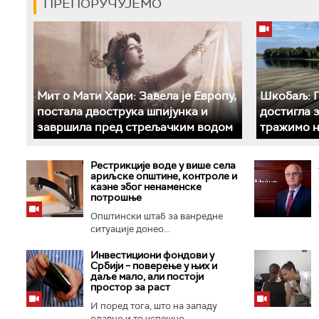
ПРЕПОРУЧУЈЕМО
Мит о Мати Хари: Завела је Европу,
Шкобаљ: П
постала двострука шпијунка и
достигла 
завршила пред стрељачким водом
тражимо н
Рестрикције воде у више села
ариљске општине, контроле и
казне због ненаменске
потрошње
Општински штаб за ванредне
ситуације донео...
Инвестициони фондови у
Србији – поверење у њих и
даље мало, али постоји
простор за раст
И поред тога, што на западу
одавно и то успешно...