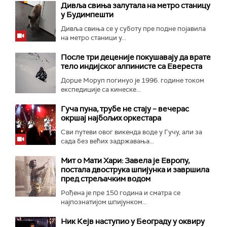
Дивља свиња залутала на метро станицу
у Будимпешти
Дивља свиња се у суботу пре подне појавила
на метро станици у...
После три деценије покушавају да врате
тело индијског алпинисте са Евереста
Дорџе Моруп погинуо је 1996. године током
експедиције са кинеске...
Гуча пуна, трубе не стају – вечерас
окршај најбољих оркестара
Сви путеви овог викенда воде у Гучу, али за
сада без већих задржавања...
Мит о Мати Хари: Завела је Европу,
постала двострука шпијунка и завршила
пред стрељачким водом
Рођена је пре 150 година и сматра се
најпознатијом шпијунком...
Ник Кејв наступио у Београду у оквиру