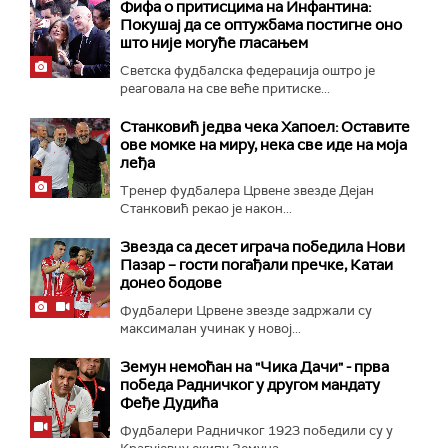
Фифа о притисцима на Инфантина:
Покушај да се оптужбама постигне оно
што није могуће гласањем
Светска фудбалска федерација оштро је
реаговала на све веће притиске...
Станковић једва чека Хапоел: Оставите
ове момке на миру, нека све иде на моја
леђа
Тренер фудбалера Црвене звезде Дејан
Станковић рекао је након...
Звезда са десет играча победила Нови
Пазар – гости погађали пречке, Катаи
донео бодове
Фудбалери Црвене звезде задржали су
максималан учинак у новој...
Земун немоћан на "Чика Дачи" - прва
победа Радничког у другом мандату
Феђе Дудића
Фудбалери Радничког 1923 победили су у