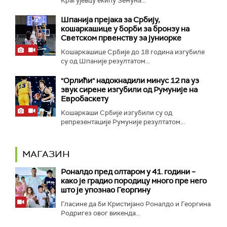
Крагујевцу екипу Земуна...
Шпанија прејакa за Србију,
кошаркашице у борби за бронзу на
Светском првенству за јуниорке
Кошаркашице Србије до 18 година изгубиле
су од Шпаније резултатом...
"Орлићи" надокнадили минус 12 па уз
звук сирене изгубили од Румуније на
Евробаскету
Кошаркаши Србије изгубили су од
репрезентације Румуније резултатом...
МАГАЗИН
Роналдо пред олтаром у 41. години –
како је градио породицу много пре него
што је упознао Георгину
Гласине да би Кристијано Роналдо и Георгина
Родригез овог викенда...