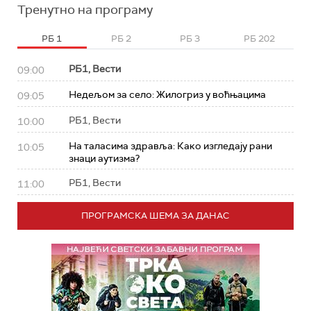
Тренутно на програму
РБ 1
РБ 2
РБ 3
РБ 202
РБ1, Вести
09:00
Недељом за село: Жилогриз у воћњацима
09:05
РБ1, Вести
10:00
На таласима здравља: Како изгледају рани
10:05
знаци аутизма?
РБ1, Вести
11:00
ПРОГРАМСКА ШЕМА ЗА ДАНАС