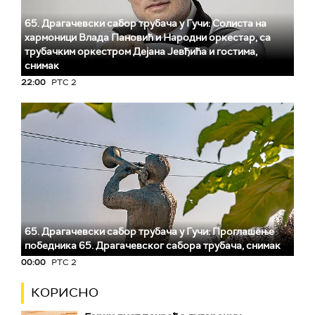
65. Драгачевски сабор трубача у Гучи: Солиста на
хармоници Влада Пановић и Народни оркестар, са
трубачким оркестром Дејана Јевђића и гостима,
снимак
22:00
РТС 2
65. Драгачевски сабор трубача у Гучи: Проглашење
победника 65. Драгачевског сабора трубача, снимак
00:00
РТС 2
КОРИСНО