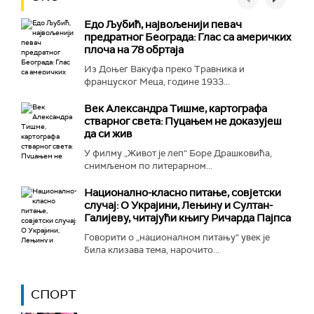
Едо Љубић, највољенији певач
предратног Београда: Глас са америчких
плоча на 78 обртаја
Из Доњег Вакуфа преко Травника и
француског Меца, године 1933...
Век Александра Тишме, картографа
стварног света: Пуцањем не доказујеш
да си жив
У филму „Живот је леп“ Боре Драшковића,
снимљеном по литерарном...
Национално-класнo питање, совјетски
случај: О Украјини, Лењину и Султан-
Галијеву, читајући књигу Ричарда Пајпса
Говорити о „националном питању“ увек је
била клизава тема, нарочито...
СПОРТ