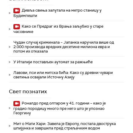
Дивља свиња залутала на метро станицу у
Будимпешти
Како се Предраг из Врања заљубио у старе
часовнике
Чудан случај криминала – Јапанка наручила више од
2.000 производа вредних десетине милиона евра и
потом их отказала
У Италији постављен аутомат за ражњиће
Лавови, пси или митска бића: Како су древни чувари
светиња освајали Источну Азију
Свет познатих
Роналдо пред олтаром у 41. години – како је
градио породицу много пре него што је упознао
Георгину
Мит о Мати Хари: Завела је Европу, постала двострука
шпијунка и завршила пред стрељачким водом