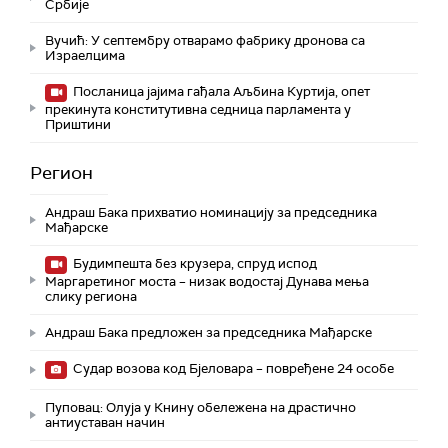
Србије
Вучић: У септембру отварамо фабрику дронова са
Израелцима
Посланица јајима гађала Аљбина Куртија, опет
прекинута конститутивна седница парламента у
Приштини
Регион
Андраш Бака прихватио номинацију за председника
Мађарске
Будимпешта без крузера, спруд испод
Маргаретиног моста – низак водостај Дунава мења
слику региона
Андраш Бакa предложен за председника Мађарске
Судар возова код Бјеловара – повређене 24 особе
Пуповац: Олуја у Книну обележена на драстично
антиуставан начин