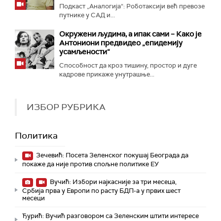
Подкаст „Аналогија“: Роботаксији већ превозе
путнике у САД и...
Окружени људима, а ипак сами – Како је
Антониони предвидео „епидемију
усамљености“
Способност да кроз тишину, простор и дуге
кадрове прикаже унутрашње...
ИЗБОР РУБРИКА
Политика
Зечевић: Посета Зеленског покушај Београда да
покаже да није против спољне политике ЕУ
Вучић: Избори најкасније за три месеца,
Србија прва у Европи по расту БДП-а у првих шест
месеци
Ђурић: Вучић разговором са Зеленским штити интересе