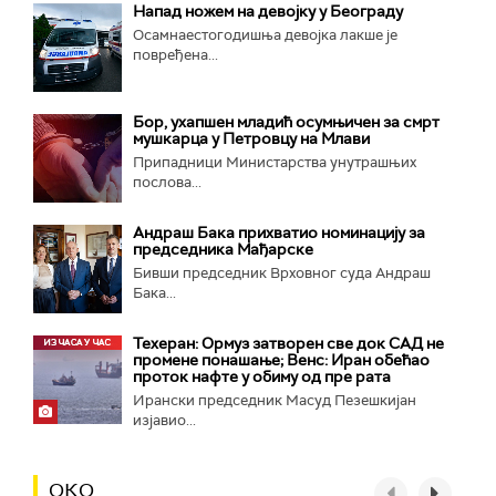
Напад ножем на девојку у Београду
Осамнаестогодишња девојка лакше је
повређена...
Бор, ухапшен младић осумњичен за смрт
мушкарца у Петровцу на Млави
Припадници Министарства унутрашњих
послова...
Андраш Бака прихватио номинацију за
председника Мађарске
Бивши председник Врховног суда Андраш
Бака...
Техеран: Ормуз затворен све док САД не
промене понашање; Венс: Иран обећао
проток нафте у обиму од пре рата
Ирански председник Масуд Пезешкијан
изјавио...
ОКО