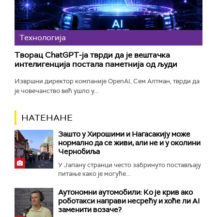
Технологијa
Творац ChatGPT-ја тврди да је вештачка
интелигенција постала паметнија од људи
Извршни директор компаније OpenAI, Сем Алтман, тврди да
је човечанство већ ушло у...
НАТЕНАНЕ
Зашто у Хирошими и Нагасакију може
нормално да се живи, али не и у околини
Чернобиља
У Јапану странци често забринуто постављају
питање како је могуће...
Аутономни аутомобили: Ко је крив ако
роботакси направи несрећу и хоће ли AI
заменити возаче?