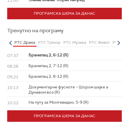
11:00
ПРОГРАМСКА ШЕМА ЗА ДАНАС
Тренутно на програму
етарац
РТС Драма
РТС Трезор
РТС Музика
РТС Живот
РТС Кла
Бранилац 2, 6-12 (R)
07:37
Бранилац 2, 7-12 (R)
08:28
Бранилац 2, 8-12 (R)
09:21
Документарне фусноте – Шором шајке а
10:13
Дунавом воз (R)
На путу за Монтевидео, 5-9 (R)
10:22
ПРОГРАМСКА ШЕМА ЗА ДАНАС