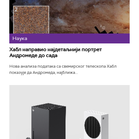
Наука
Хабл направио најдетаљнији портрет
Андромеде до сада
Нова анализа података са свемирског телескопа Хабл
показује да Андромеда, најближа...