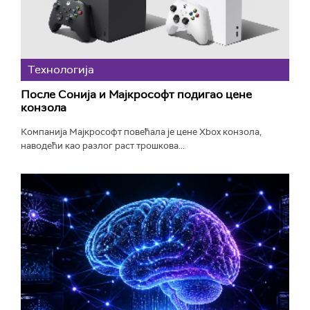
Технологијa
После Сонија и Мајкрософт подигао цене
конзола
Компанија Мајкрософт повећала је цене Xbox конзола,
наводећи као разлог раст трошкова...