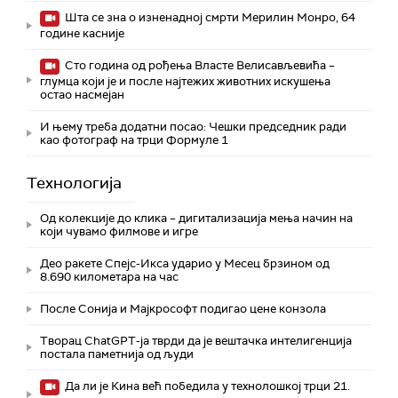
Шта се зна о изненадној смрти Мерилин Монро, 64
године касније
Сто година од рођења Власте Велисављевића –
глумца који је и после најтежих животних искушења
остао насмејан
И њему треба додатни посао: Чешки председник ради
као фотограф на трци Формуле 1
Технологијa
Од колекције до клика – дигитализација мења начин на
који чувамо филмове и игре
Део ракете Спејс-Икса ударио у Месец брзином од
8.690 километара на час
После Сонија и Мајкрософт подигао цене конзола
Творац ChatGPT-ја тврди да је вештачка интелигенција
постала паметнија од људи
Да ли је Кина већ победила у технолошкој трци 21.