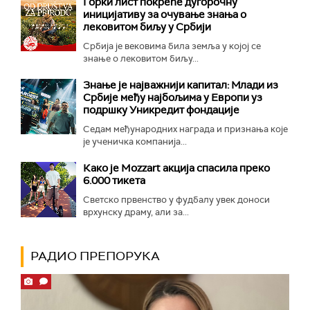
Горки лист покреће дугорочну
иницијативу за очување знања о
лековитом биљу у Србији
Србија је вековима била земља у којој се
знање о лековитом биљу...
Знање је најважнији капитал: Млади из
Србије међу најбољима у Европи уз
подршку Уникредит фондације
Седам међународних награда и признања које
је ученичка компанија...
Како је Mozzart акција спасила преко
6.000 тикета
Светско првенство у фудбалу увек доноси
врхунску драму, али за...
РАДИО ПРЕПОРУКА