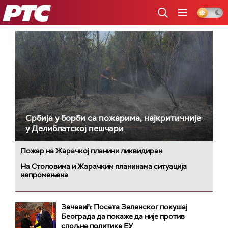
РТС
Србија у борби са пожарима, најкритичније
у Делиблатској пешчари
Пожар на Жарачкој планини ликвидиран
На Столовима и Жарачким планинама ситуација
непромењена
Зечевић: Посета Зеленског покушај
Београда да покаже да није против
спољне политике ЕУ