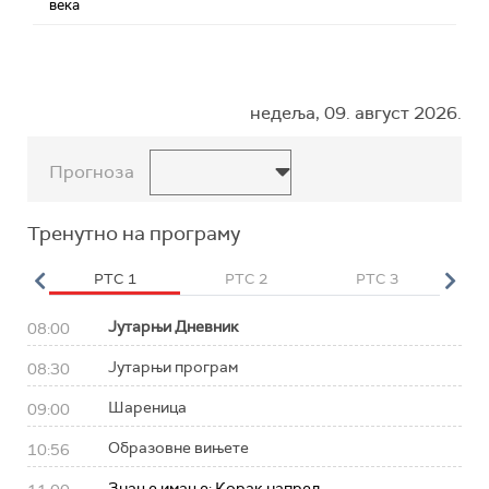
века
недеља, 09. август 2026.
Прогноза
Тренутно на програму
HD
РТС 1
РТС 2
РТС 3
Р
Јутарњи Дневник
08:00
Јутарњи програм
08:30
Шареница
09:00
Образовне вињете
10:56
Знање имање: Корак напред