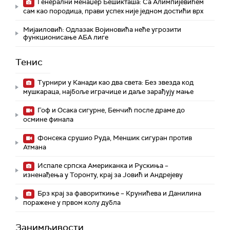
Генерални менаџер Бешикташа: Са Алимпијевићем
сам као породица, прави успех није једном достићи врх
Мијаиловић: Одлазак Војиновића неће угрозити
функционисање АБА лиге
Тенис
Турнири у Канади као два света: Без звезда код
мушкараца, најбоље играчице и даље зарађују мање
Гоф и Осака сигурне, Бенчић после драме до
осмине финала
Фонсека срушио Руда, Меншик сигуран против
Атмана
Испале српска Американка и Рускиња –
изненађења у Торонту, крај за Јовић и Андрејеву
Брз крај за фавориткиње – Крунићева и Данилина
поражене у првом колу дубла
Занимљивости