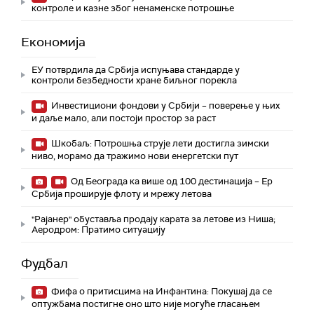
контроле и казне због ненаменске потрошње
Економија
ЕУ потврдила да Србија испуњава стандарде у
контроли безбедности хране биљног порекла
Инвестициони фондови у Србији – поверење у њих
и даље мало, али постоји простор за раст
Шкобаљ: Потрошња струје лети достигла зимски
ниво, морамо да тражимо нови енергетски пут
Од Београда ка више од 100 дестинација – Ер
Србија проширује флоту и мрежу летова
"Рајанер" обуставља продају карата за летове из Ниша;
Аеродром: Пратимо ситуацију
Фудбал
Фифа о притисцима на Инфантина: Покушај да се
оптужбама постигне оно што није могуће гласањем