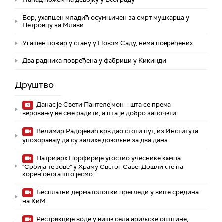
Бор, ухапшен младић осумњичен за смрт мушкарца у
Петровцу на Млави
Угашен пожар у стану у Новом Саду, нема повређених
Два радника повређена у фабрици у Кикинди
Друштво
Данас је Свети Пантелејмон – шта се према
веровању не сме радити, а шта је добро започети
Велимир Радојевић крв дао стоти пут, из Института
упозоравају да су залихе довољне за два дана
Патријарх Порфирије угостио учеснике кампа
"Србија те зове" у Храму Светог Саве: Дошли сте на
корен онога што јесмо
Бесплатни дерматолошки прегледи у више средина
на КиМ
Рестрикције воде у више села ариљске општине,