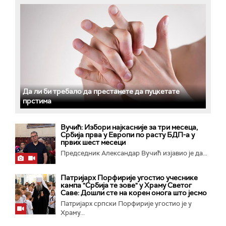
Да ли би требало да престанете да пуцкетате
прстима
Вучић: Избори најкасније за три месеца,
Србија прва у Европи по расту БДП-а у
првих шест месеци
Председник Александар Вучић изјавио је да...
Патријарх Порфирије угостио учеснике
кампа "Србија те зове" у Храму Светог
Саве: Дошли сте на корен онога што јесмо
Патријарх српски Порфирије угостио је у
Храму...