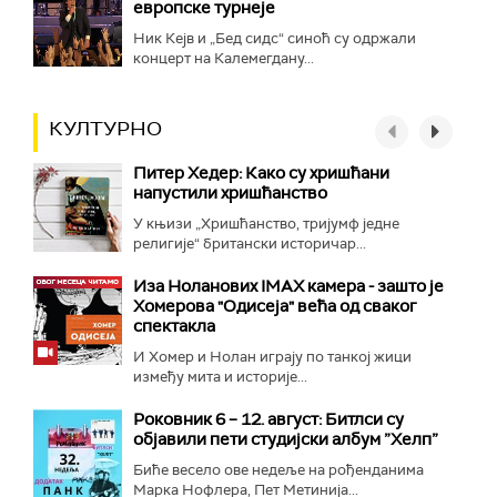
европске турнеје
Ник Кејв и „Бед сидс“ синоћ су одржали
концерт на Калемегдану...
КУЛТУРНО
Питер Хедер: Како су хришћани
напустили хришћанство
У књизи „Хришћанство, тријумф једне
религије“ британски историчар...
Иза Ноланових IMAX камера - зашто је
Хомерова "Одисеја" већа од сваког
спектакла
И Хомер и Нолан играју по танкој жици
између мита и историје...
Роковник 6 – 12. август: Битлси су
објавили пети студијски албум ”Хелп”
Биће весело ове недеље на рођенданима
Марка Нофлера, Пет Метинија...