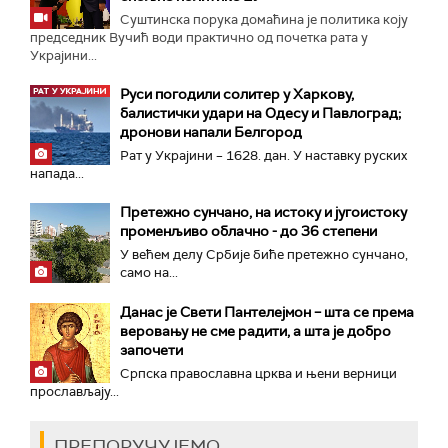
Суштинска порука домаћина је политика коју
председник Вучић води практично од почетка рата у
Украјини...
Руси погодили солитер у Харкову,
балистички удари на Одесу и Павлоград;
дронови напали Белгород
Рат у Украјини – 1628. дан. У наставку руских
напада...
Претежно сунчано, на истоку и југоистоку
променљиво облачно - до 36 степени
У већем делу Србије биће претежно сунчано,
само на...
Данас је Свети Пантелејмон – шта се према
веровању не сме радити, а шта је добро
започети
Српска православна црква и њени верници
прослављају...
ПРЕПОРУЧУЈЕМО