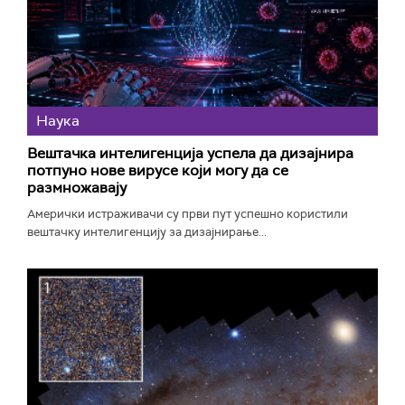
Наука
Вештачка интелигенција успела да дизајнира
потпуно нове вирусе који могу да се
размножавају
Амерички истраживачи су први пут успешно користили
вештачку интелигенцију за дизајнирање...