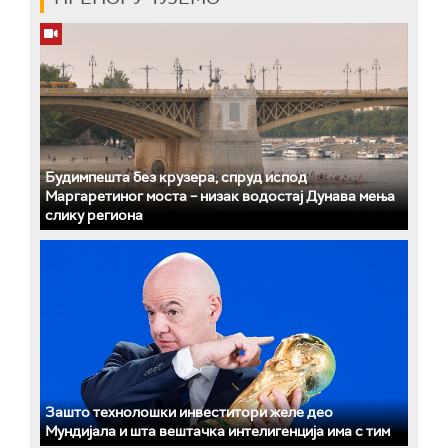
Будимпешта без крузера, спруд испод
Маргаретиног моста – низак водостај Дунава мења
слику региона
Зашто технолошки инвеститори желе део
Мундијала и шта вештачка интелигенција има с тим