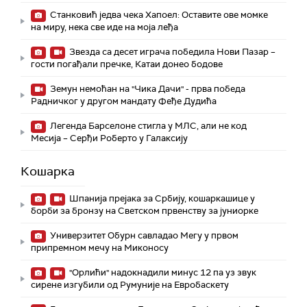
Станковић једва чека Хапоел: Оставите ове момке
на миру, нека све иде на моја леђа
Звезда са десет играча победила Нови Пазар –
гости погађали пречке, Катаи донео бодове
Земун немоћан на "Чика Дачи" - прва победа
Радничког у другом мандату Феђе Дудића
Легенда Барселоне стигла у МЛС, али не код
Месија – Серђи Роберто у Галаксију
Кошарка
Шпанија прејакa за Србију, кошаркашице у
борби за бронзу на Светском првенству за јуниорке
Универзитет Обурн савладао Мегу у првом
припремном мечу на Миконосу
"Орлићи" надокнадили минус 12 па уз звук
сирене изгубили од Румуније на Евробаскету