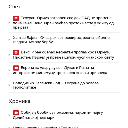
Свет
Техеран: Ормуз затворен све док САД не промене
понашање; Венс: Иран обећао проток нафте у обиму од
пре рата
Хантер Бајден: Очев рак се проширио, веома је болно
гледати његову борбу
Венс: Иран обећао несметан пролаз кроз Ормуз;
Пакистан: Израел је претња целом муслиманском свету
Европа на удару суше – Дунав и Рајна на
историјском минимуму, трпе енергетика и привреда
Володимир Зеленски - од ТВ екрана до ровова
геополитике
Хроника
Србија у борби са пожарима, најкритичније у
Делиблатској пешчари
Напад ножем на девојку у Београду