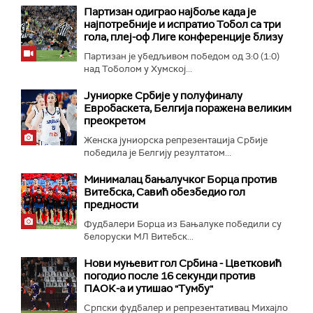
Партизан одиграо најбоље када је
најпотребније и испратио Тобол са три
гола, плеј-оф Лиге конференције близу
Партизан је убедљивом победом од 3:0 (1:0)
над Тоболом у Хумској...
Јуниорке Србије у полуфиналу
Евробаскета, Белгија поражена великим
преокретом
Женска јуниорска репрезентација Србије
победила је Белгију резултатом...
Минималац бањалучког Борца против
Витебска, Савић обезбедио гол
предности
Фудбалери Борца из Бањалуке победили су
белоруски МЛ Витебск...
Нови муњевит гол Србина - Цветковић
погодио после 16 секунди против
ПАОК-а и утишао "Тумбу"
Српски фудбалер и репрезентативац Михајло