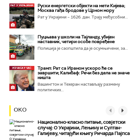
Руски енергетски објекти на мети Кијева;
Москва гађа бродове у Црном мору
Рат у Украјини – 1626. дан. Трају међусобни...
Пуцњава у школи на Тајланду, убијен
наставник, четири особе повређене
Полиција је саопштила да је осумњичени, за...
Трамп: Рат са Ираном ускоро ће се
завршити; Калибаф: Речи без дела не значе
ништа
Вашингтон и Техеран настављају размену
политичких...
ОКО
Национално-класнo питање, совјетски
случај: О Украјини, Лењину и Султан-
Галијеву, читајући књигу Ричарда Пајпса