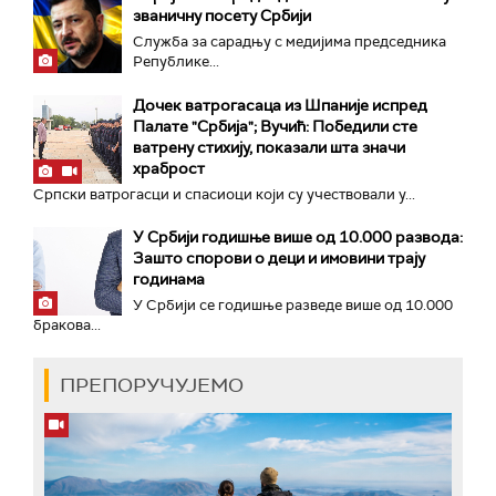
званичну посету Србији
Служба за сарадњу с медијима председника
Републике...
Дочек ватрогасаца из Шпаније испред
Палате "Србија"; Вучић: Победили сте
ватрену стихију, показали шта значи
храброст
Српски ватрогасци и спасиоци који су учествовали у...
У Србији годишње више од 10.000 развода:
Зашто спорови о деци и имовини трају
годинама
У Србији се годишње разведе више од 10.000
бракова...
ПРЕПОРУЧУЈЕМО