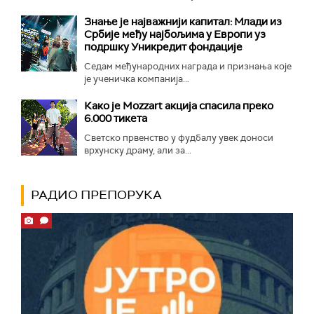
Знање је најважнији капитал: Млади из
Србије међу најбољима у Европи уз
подршку Уникредит фондације
Седам међународних награда и признања које
је ученичка компанија...
Како је Mozzart акција спасила преко
6.000 тикета
Светско првенство у фудбалу увек доноси
врхунску драму, али за...
РАДИО ПРЕПОРУКА