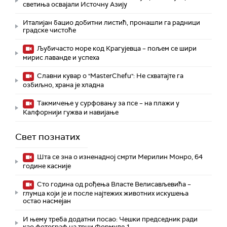
светиња освајали Источну Азију
Италијан бацио добитни листић, пронашли га радници
градске чистоће
Љубичасто море код Крагујевца – пољем се шири
мирис лаванде и успеха
Славни кувар о "MasterChefu": Не схватајте га
озбиљно, храна је хладна
Такмичење у сурфовању за псе – на плажи у
Калфорнији гужва и навијање
Свет познатих
Шта се зна о изненадној смрти Мерилин Монро, 64
године касније
Сто година од рођења Власте Велисављевића –
глумца који је и после најтежих животних искушења
остао насмејан
И њему треба додатни посао: Чешки председник ради
као фотограф на трци Формуле 1