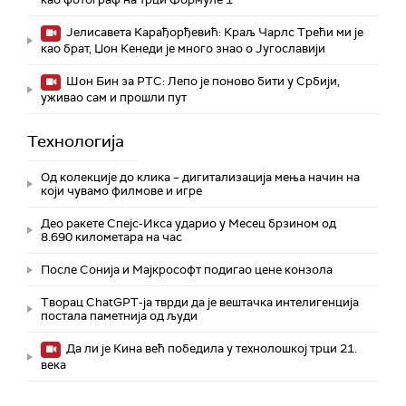
Јелисавета Карађорђевић: Краљ Чарлс Трећи ми је
као брат, Џон Кенеди је много знао о Југославији
Шон Бин за РТС: Лепо је поново бити у Србији,
уживао сам и прошли пут
Технологијa
Од колекције до клика – дигитализација мења начин на
који чувамо филмове и игре
Део ракете Спејс-Икса ударио у Месец брзином од
8.690 километара на час
После Сонија и Мајкрософт подигао цене конзола
Творац ChatGPT-ја тврди да је вештачка интелигенција
постала паметнија од људи
Да ли је Кина већ победила у технолошкој трци 21.
века