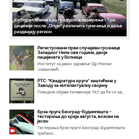
Култура сећања као предуслов помирења ­- Три
деценије после „Олује“ различита тумачења и даље
раздвајају регион
Регистровани први случајеви грознице
Западног Нила ове године, двоје
пацијената у болници
Институт за јавно здравље "Др Милан
Јовановић...
РТС: "Квадратура круга" заштићена у
Заводу за интелектуалну својину
Поводом објаве телевизије "N1" да ће се од...
Брза пруга Београд–Будимпешта –
тестирања до краја августа, возови на
јесен
Тестирања брзе пруге Београд–Будимпешта
требало...