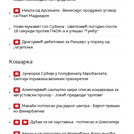
Ништа од Арсенала - Винисијус продужио уговор
са Реал Мадридом
Нови муњевит гол Србина - Цветковић погодио после
16 секунди против ПАОК-а и утишао "Тумбу"
Драгојевић дебитовао за Ренџерс у поразу од
Јагјелоње
Кошарка
Јуниорке Србије у полуфиналу Евробаскета,
Белгија поражена великим преокретом
Алимпијевић саопштио шири списак кошаркаша за
августовски прозор - Јокић предводи "орлове"
Макаби потписао још једног центра - Бејкот прешао
из Фенербахчеа
Дубаи се не зауставља - потписао и Шенгелија
Хезоња се опростио од Мадриђана: Било је ноћи