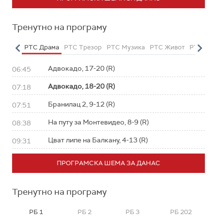
Тренутно на програму
етарац
РТС Драма
РТС Трезор
РТС Музика
РТС Живот
РТС Кла
Адвокадо, 17-20 (R)
06:45
Адвокадо, 18-20 (R)
07:18
Бранилац 2, 9-12 (R)
07:51
На путу за Монтевидео, 8-9 (R)
08:38
Цват липе на Балкану, 4-13 (R)
09:31
ПРОГРАМСКА ШЕМА ЗА ДАНАС
Тренутно на програму
РБ 1
РБ 2
РБ 3
РБ 202