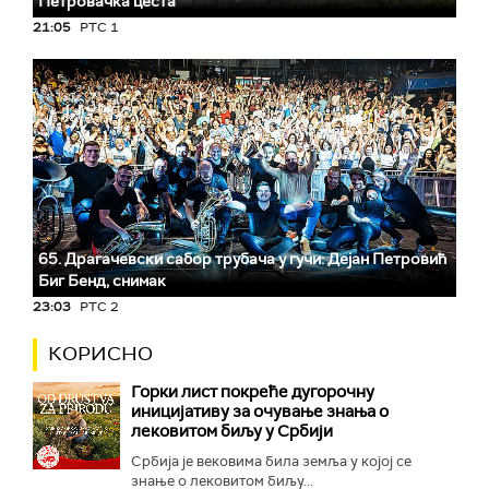
Петровачка цеста
21:05
РТС 1
65. Драгачевски сабор трубача у гучи: Дејан Петровић
Биг Бeнд, снимак
23:03
РТС 2
КОРИСНО
Горки лист покреће дугорочну
иницијативу за очување знања о
лековитом биљу у Србији
Србија је вековима била земља у којој се
знање о лековитом биљу...