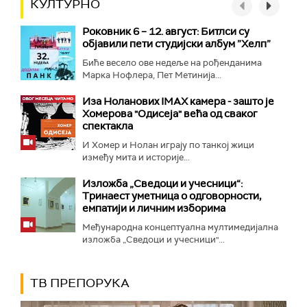
КУЛТУРНО
Роковник 6 – 12. август: Битлси су
објавили пети студијски албум ”Хелп”
Биће весело ове недеље на рођенданима
Марка Нофлера, Пет Метинија...
Иза Ноланових IMAX камера - зашто је
Хомерова "Одисеја" већа од сваког
спектакла
И Хомер и Нолан играју по танкој жици
између мита и историје...
Изложба „Сведоци и учесници“:
Тринаест уметница о одговорности,
емпатији и личним изборима
Међународна концептуална мултимедијална
изложба „Сведоци и учесници"...
ТВ ПРЕПОРУКА