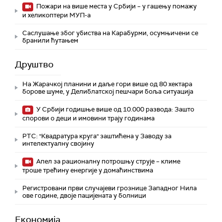
Пожари на више места у Србији – у гашењу помажу
и хеликоптери МУП-а
Саслушање због убиства на Карабурми, осумњичени се
бранили ћутањем
Друштво
На Жарачкој планини и даље гори више од 80 хектара
борове шуме, у Делиблатској пешчари боља ситуација
У Србији годишње више од 10.000 развода: Зашто
спорови о деци и имовини трају годинама
РТС: "Квадратура круга" заштићена у Заводу за
интелектуалну својину
Апел за рационалну потрошњу струје – климе
троше трећину енергије у домаћинствима
Регистровани први случајеви грознице Западног Нила
ове године, двоје пацијената у болници
Економија