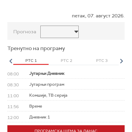
петак, 07. август 2026.
Прогноза
Тренутно на програму
HD
РТС 1
РТС 2
РТС 3
Р
Јутарњи Дневник
08:00
Јутарњи програм
08:30
Комшије, ТВ серија
11:00
Време
11:56
Дневник 1
12:00
ПРОГРАМСКА ШЕМА ЗА ДАНАС