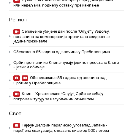
или недељама, поднећу оставку пре кампање
Регион
Сећање на убијене дан после "Олује" у Уздољу,
посланица на комеморацији прочитала сведочење
једине преживеле
Обележено 85 година од злочина у Пребиловцима
Срби прогнани из Книна чувају једино преостало благо
– језик и обичаје
Обележавање 85 година од злочина над
Србима у Пребиловцима
Книн – Хрвати славе "Олују", Срби се сећају
погрома и тугују за изгубљеним огњиштем
Свет
Тајфун Делфин паралисао југозапад Јапана -
наређена евакуација, отказано више од 500 летова