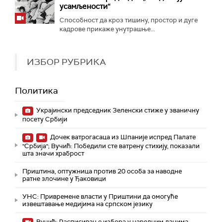
усамљености“
Способност да кроз тишину, простор и дуге
кадрове прикаже унутрашње...
ИЗБОР РУБРИКА
Политика
Украјински председник Зеленски стиже у званичну
посету Србији
Дочек ватрогасаца из Шпаније испред Палате
"Србија"; Вучић: Победили сте ватрену стихију, показали
шта значи храброст
Приштина, оптужница против 20 особа за наводне
ратне злочине у Ђаковици
УНС: Привремене власти у Приштини да омогуће
извештавање медијима на српском језику
Вучић: Расписивање избора у наредним данима