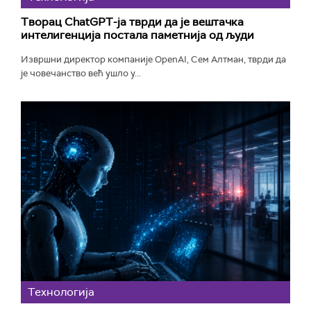
Творац ChatGPT-ја тврди да је вештачка
интелигенција постала паметнија од људи
Извршни директор компаније OpenAI, Сем Алтман, тврди да
је човечанство већ ушло у...
Технологијa