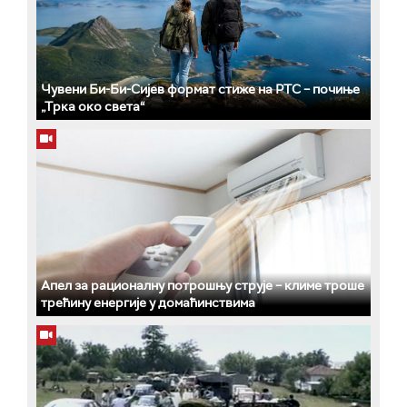
Чувени Би-Би-Сијев формат стиже на РТС – почиње
„Трка око света“
Апел за рационалну потрошњу струје – климе троше
трећину енергије у домаћинствима