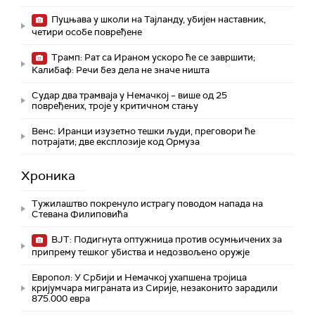
Пуцњава у школи на Тајланду, убијен наставник,
четири особе повређене
Трамп: Рат са Ираном ускоро ће се завршити;
Калибаф: Речи без дела не значе ништа
Судар два трамваја у Немачкој – више од 25
повређених, троје у критичном стању
Венс: Иранци изузетно тешки људи, преговори ће
потрајати; две експлозије код Ормуза
Хроника
Тужилаштво покренуло истрагу поводом напада на
Стевана Филиповића
ВЈТ: Подигнута оптужница против осумњичених за
припрему тешког убиства и недозвољено оружје
Европол: У Србији и Немачкој ухапшена тројица
кријумчара миграната из Сирије, незаконито зарадили
875.000 евра