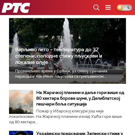
РТС
Варљиво лето – температура до 37
степени, поподне стижу пљускови и
локалне олује
Променљиво време у Србији, уз смену сунчаних
периода и локалних пљускова са грмљавином...
На Жарачкој планини и даље гори више од
80 хектара борове шуме, у Делиблатској
пешчари боља ситуација
Пожар у Ибарској клисури још није
локализован. На Жарачкој планини изнад Ушћа гори више
од 80 хектара...
Украјински председник Зеленски стиже у