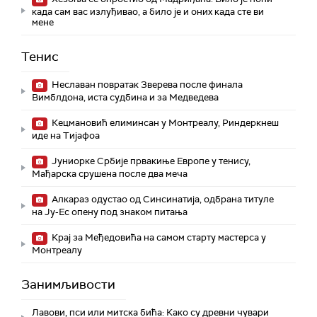
када сам вас излуђивао, а било је и оних када сте ви
мене
Тенис
Неславан повратак Зверева после финала
Вимблдона, иста судбина и за Медведева
Кецмановић елиминсан у Монтреалу, Риндеркнеш
иде на Тијафоа
Јуниорке Србије првакиње Европе у тенису,
Мађарска срушена после два меча
Алкараз одустао од Синсинатија, одбрана титуле
на Ју-Ес опену под знаком питања
Крај за Међедовића на самом старту мастерса у
Монтреалу
Занимљивости
Лавови, пси или митска бића: Како су древни чувари