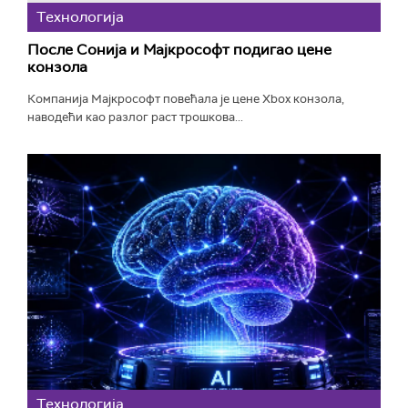
Технологијa
После Сонија и Мајкрософт подигао цене
конзола
Компанија Мајкрософт повећала је цене Xbox конзола,
наводећи као разлог раст трошкова...
Технологијa