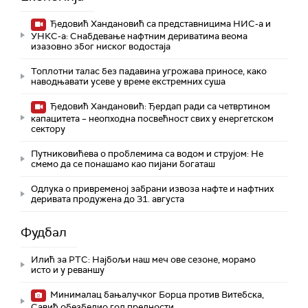
Ђедовић Хандановић са представницима НИС-а и
УНКС-а: Снабдевање нафтним дериватима веома
изазовно због ниског водостаја
Топлотни талас без падавина угрожава приносе, како
наводњавати усеве у време екстремних суша
Ђедовић Хандановић: Ђердап ради са четвртином
капацитета – неопходна посвећност свих у енергетском
сектору
Путниковићева о проблемима са водом и струјом: Не
смемо да се понашамо као пијани богаташ
Одлука о привременој забрани извоза нафте и нафтних
деривата продужена до 31. августа
Фудбал
Илић за РТС: Најбољи наш меч ове сезоне, морамо
исто и у реваншу
Минималац бањалучког Борца против Витебска,
Савић обезбедио гол предности