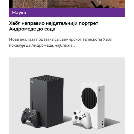
Наука
Хабл направио најдетаљнији портрет
Андромеде до сада
Нова анализа података са свемирског телескопа Хабл
показује да Андромеда, најближа...