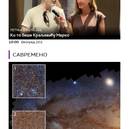
ЛЕТЊА БАШТА 202
Ко то беше Краљевићу Марко
10:00
Београд 202
САВРЕМЕНО