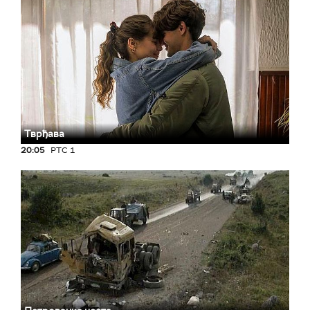
Тврђава
20:05
РТС 1