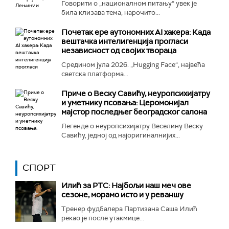
Говорити о „националном питању“ увек је
била клизава тема, нарочито...
Почетак ере аутономних AI хакера: Када
вештачка интелигенција прогласи
независност од својих твораца
Средином јула 2026. „Hugging Face“, највећа
светска платформа...
Приче о Веску Савићу, неуропсихијатру
и уметнику псовања: Церомонијал
мајстор последњег београдског салона
Легенде о неуропсихијатру Веселину Веску
Савићу, једној од најоригиналнијих...
СПОРТ
Илић за РТС: Најбољи наш меч ове
сезоне, морамо исто и у реваншу
Тренер фудбалера Партизана Саша Илић
рекао је после утакмице...