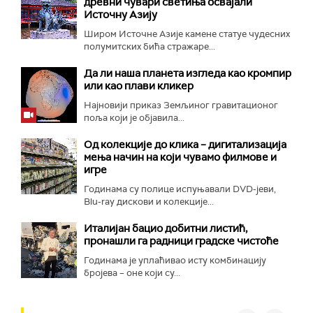
древни чувари светиња освајали
Источну Азију
Широм Источне Азије камене статуе чудесних
полумитских бића стражаре...
Да ли наша планета изгледа као кромпир
или као плави кликер
Најновији приказ Земљиног гравитационог
поља који је објавила...
Од колекције до клика – дигитализација
мења начин на који чувамо филмове и
игре
Годинама су полице испуњавали DVD-јеви,
Blu-ray дискови и колекције...
Италијан бацио добитни листић,
пронашли га радници градске чистоће
Годинама је уплаћивао исту комбинацију
бројева – оне који су...