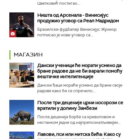
Цветковић постигао...
Ништа од Арсенала - Винисијус
продужио уговор са Реал Мадридом
Бразилски фудбалер Винисијус Жуниор
потписао је нови уговор са...
МАГАЗИН
Дански ученици ће морати усмено да
бране радове да не би варали помоћу
вештачке интелигенције
Дански ђаци мораће усмено да бране своје
радове како би се спречило...
После три деценије црни носорози се
вратили у долину Замбези
После деценија борбе са криволовом и
нестанком једне од најпрепознатљивијих...
Лавови, пси или митска бића: Како су