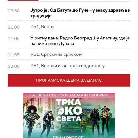
Јутро је : Од Батута до Гуче – у знаку здравља и
06:30
традиције
РБ1, Вести
11:00
У ритму дана: Радио Београд 1 у Апатину, где је
11:05
најнижи ниво Дунава
РБ1, Српски на српском
11:55
РБ1, Вести и извештај о водостању
12:00
ПРОГРАМСКА ШЕМА ЗА ДАНАС