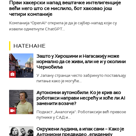
Први хакерски напад вештачке интелигенције
већи него што се мислило, бот хаковао још
четири компаније
Компанија "OpenAI" открила је да је сајбер-напад који су
извели одметнути ChatGPT...
НАТЕНАНЕ
Зашто у Хирошими и Нагасакију може
нормално да се живи, али не и у околини
Чернобиља
У Јапану странци често забринуто постављају
питање како је могуће...
Аутономни аутомобили: Ко је крив ако
роботакси направи несрећу и хоће ли AI
заменити возаче?
Подкаст „Аналогија“: Роботаксији већ превозе
путнике у САД и...
Окружени људима, а ипак сами – Како је
Антониони предвидео „епидемију