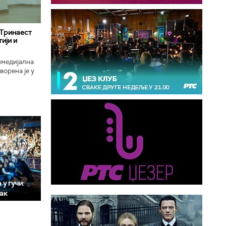
 Тринаест
ији и
имедијална
ворена је у
ојекат
у гучи:
мак