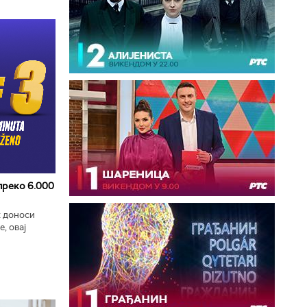
 преко 6.000
к доноси
, овај
zart
ла...