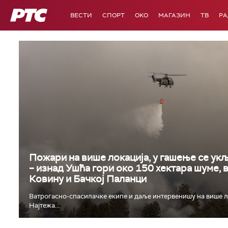
РТС
ВЕСТИ
СПОРТ
OKO
МАГАЗИН
ТВ
Р
Пожари на више локација, у гашење се укљ
– изнад Ушћа гори око 150 хектара шуме, 
Ковину и Бачкој Паланци
Ватрогасно-спасилачке екипе и даље интервенишу на више л
Најтежа...