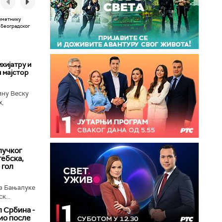
хијатру и
 мајстор
ину Веску
х,
ба у
лучког
ебска,
 гол
з Бањалуке
к...
 Србина -
ио после