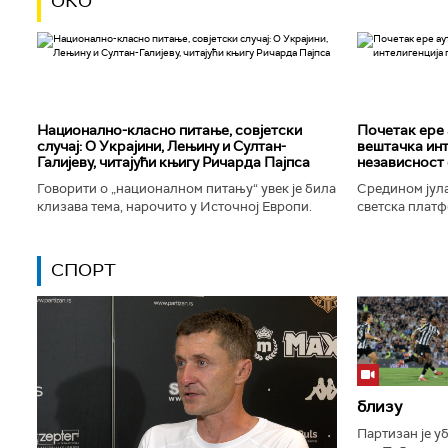
ОКО
Национално-класнo питање, совјетски
Почетак ере 
случај: О Украјини, Лењину и Султан-
вештачка инт
Галијеву, читајући књигу Ричарда Пајпса
независност 
Говорити о „националном питању“ увек је била
Средином јула
клизава тема, нарочито у Источној Европи.
светска платф
Ипак, нисам могао да одолим искушењу да се
интелигенције,
вратим књизи Ричарда...
незабележеног
СПОРТ
близу
Партизан је у