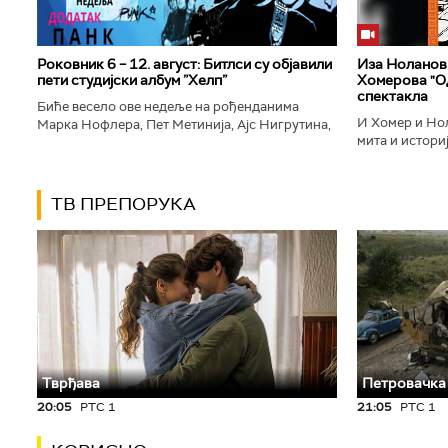
Роковник 6 – 12. август: Битлси су објавили
Иза Ноланови
пети студијски албум ”Хелп”
Хомерова "Од
спектакла
Биће весело ове недеље на рођенданима
И Хомер и Нол
Марка Нофлера, Пет Метинија, Ајс Нигрутина,
мита и историј
Брус Дикинсона, Ејџа, Марка Настића, Николе
духу свог врем
Вранковића и Јана Андерсона...
филм који је по
ТВ ПРЕПОРУКА
Тврђава
Петровачка
20:05
РТС 1
21:05
РТС 1