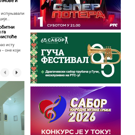
илмове и
е испуњавали
ије...
обитни
 га
чистоће
вао исту
 – оне који