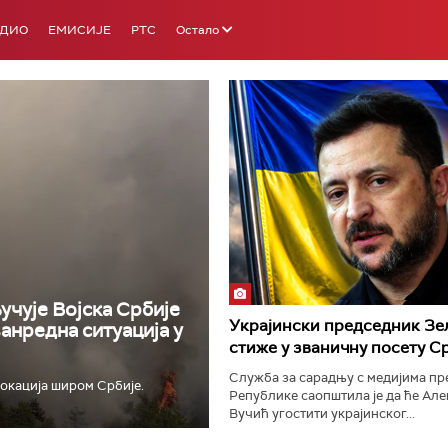
АДИО
ЕМИСИЈЕ
РТС
Остало
РТС 3
РТС С
учује Војска Србије
Украјински председник Зе
ванредна ситуација у
стиже у званичну посету С
Служба за сарадњу с медијима п
окација широм Србије.
Републике саопштила је да ће Ал
Вучић угостити украјинског...