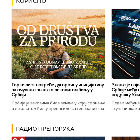
КОРИСНО
Горки лист покреће дугорочну иницијативу
Знање је нај
за очување знања о лековитом биљу у
Србије међу 
Србији
подршку Уни
Србија је вековима била земља у којој се знање
Седам међуна
о лековитом биљу преносило са генерације на
је ученичка к
генерацију. Људи су познавали биљке које
Техничке школ
расту око њих, знали...
Новог Сада осв
РАДИО ПРЕПОРУКА