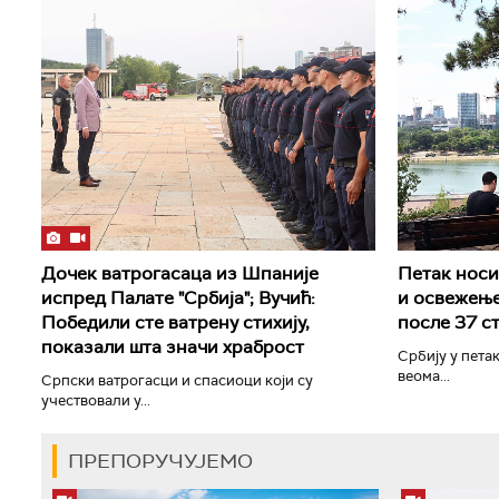
Дочек ватрогасаца из Шпаније
Петак носи 
испред Палате "Србија"; Вучић:
и освежење
Победили сте ватрену стихију,
после 37 с
показали шта значи храброст
Србију у петак
веома...
Српски ватрогасци и спасиоци који су
учествовали у...
ПРЕПОРУЧУЈЕМО