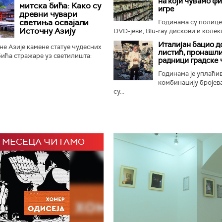
на који чувамо ф
ном Замбези. Њихов повратак...
митска бића: Како су
игре
древни чувари
светиња освајали
Годинама су полиц
Источну Азију
DVD-јеви, Blu-ray дискови и колекц
Италијан бацио д
е Азије камене статуе чудесних
листић, пронашли
ића стражаре уз светилишта:
радници градске 
онфучијанске, таоистичке и
 али и маузолеје...
Годинама је уплаћи
комбинацију бројева
су...
 МЕСЕЦА ЧИТАМО