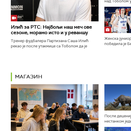
над Тоболом у
ка пласману у
конференције.
Илић за РТС: Најбољи наш меч ове
сезоне, морамо исто и у реваншу
Женска јуниор
Тренер фудбалера Партизана Саша Илић
победила је Бе
рекао је после утакмице са Тоболом да је
9:16, 29:14, 2
његов тим одиграо најбољи меч откако је сео
полуфинале Ев
на клупу београдског тима...
МАГАЗИН
После децениј
нестанком јед
афричких жив