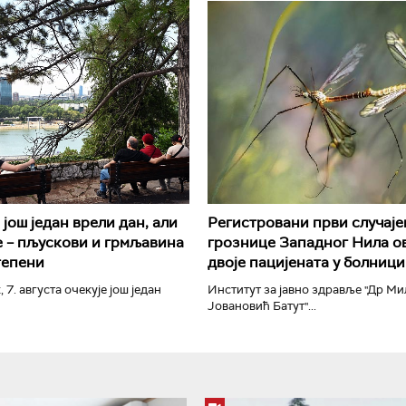
РТС Класика
РТС Кол
још један врели дан, али
Регистровани први случаје
 – пљускови и грмљавина
грознице Западног Нила ов
тепени
двоје пацијената у болници
, 7. августа очекује још један
Институт за јавно здравље "Др М
Јовановић Батут"...