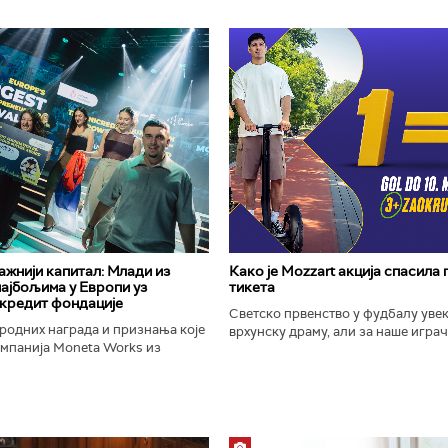
важнији капитал: Млади из
Како је Mozzart акција спасила
најбољима у Европи уз
тикета
кредит фондације
Светско првенство у фудбалу уве
родних награда и признања које
врхунску драму, али за наше играче
омпанија Moneta Works из
шампионат остаће упамћен по Moz
е "Милева Марић Ајнштајн" из
промоцији која је потпуно промени
ојила на највећем...