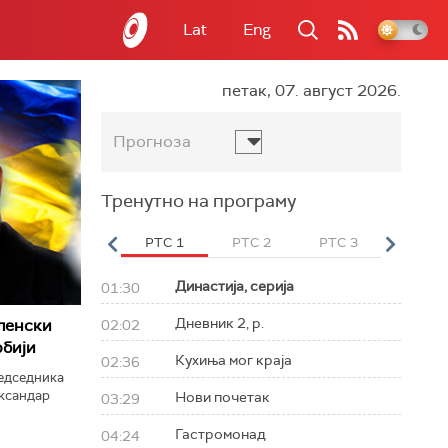
Lat
Eng
петак, 07. август 2026.
Прогноза
Тренутно на програму
вет
РТС HD
РТС 1
РТС 2
РТС 3
РТС Св
Династија, серија
01:30
Дневник 2, р.
ленски
02:02
рбији
Кухиња мог краја
02:36
редседника
ександар
Нови почетак
03:29
Гастромонад
04:24