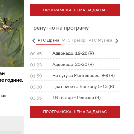
ПРОГРАМСКА ШЕМА ЗА ДАНАС
Тренутно на програму
о
РТС Полетарац
РТС Драма
РТС Трезор
РТС Музика
РТС Жив
Адвокадо, 19-20 (R)
00:45
Адвокадо, 20-20 (R)
01:23
ви
На путу за Монтевидео, 9-9 (R)
01:59
е године,
Цват липе на Балкану, 5-13 (R)
03:00
илан
ТВ театар – Ревизор (R)
03:55
ПРОГРАМСКА ШЕМА ЗА ДАНАС