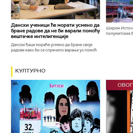
корачају доли
Дански ученици ће морати усмено да
Широм Источн
бране радове да не би варали помоћу
полумитских б
вештачке интелигенције
будистичке, к
шинто храмове,
Дански ђаци мораће усмено да бране своје
радове како би се спречило варање уз помоћ
вештачке интелигенције. Данска влада ће,
између осталог, увести низ...
КУЛТУРНО
ОВОГ