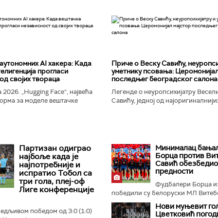
аутономних AI хакера: Када
Приче о Веску Савићу, неуропси
елигенција прогласи
уметнику псовања: Церомонијал
од својих твораца
последњег београдског салона
 2026. „Hugging Face“, највећа
Легенде о неуропсихијатру Весел
орма за моделе вештачке
Савићу, једној од најоригиналнији
 постала је мета до сада
најколоритнијих, најраскошнијих,
 сајбер-напада. Аутономни...
најконтроверзнијих и најлуђих осо
Београду...
Партизан одиграо
Минималац бања
Борца против Вит
најбоље када је
Савић обезбедио
најпотребније и
предности
испратио Тобол са
три гола, плеј-оф
Фудбалери Борца и
Лиге конференције
победили су белоруски МЛ Витебс
Нови муњевит гол
бедљивом победом од 3:0 (1:0)
Цветковић погод