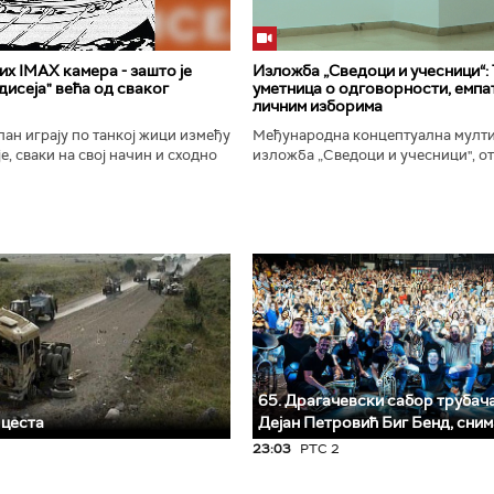
х IMAX камера - зашто је
Изложба „Сведоци и учесници“:
исеја" већа од сваког
уметница о одговорности, емпат
личним изборима
ан играју по танкој жици између
Међународна концептуална мулт
е, сваки на свој начин и сходно
изложба „Сведоци и учесници", от
ена. Овај други је направио
Галерији Сингидунум. Ауторски пр
сле...
уметнице Душе Вуковић, бави...
65. Драгачевски сабор трубача 
 цеста
Дејан Петровић Биг Бeнд, сни
23:03
РТС 2