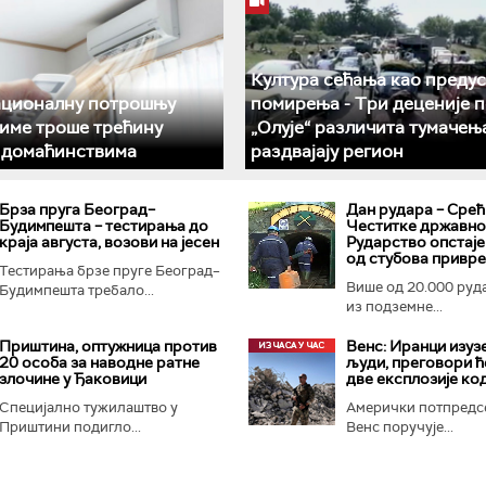
Култура сећања као преду
ационалну потрошњу
помирења ­- Три деценије 
климе троше трећину
„Олује“ различита тумачењ
у домаћинствима
раздвајају регион
Брза пруга Београд–
Дан рудара – Срећ
Будимпешта – тестирања до
Честитке државног
краја августа, возови на јесен
Рударство опстаје
од стубова привр
Тестирања брзе пруге Београд–
Више од 20.000 руд
Будимпешта требало...
из подземне...
Приштина, оптужница против
Венс: Иранци изуз
20 особа за наводне ратне
људи, преговори ћ
злочине у Ђаковици
две експлозије ко
Специјално тужилаштво у
Амерички потпредс
Приштини подигло...
Венс поручује...