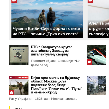
Апел за р
Чувени Би-Би-Сијев формат стиже
струје – 
на РТС – почиње „Трка око света“
енергије 
РТС: "Квадратура круга"
заштићена у Заводу за
интелектуалну својину
Поводом објаве телевизије "N1"
да ће се од...
Кијев дроновима на Брјанску
област, Москва циља
подземне базе; Билд:
Погођени "Ликви моли", "Пума"
и немачки брод
Рат у Украјини – 1625. дан. Москва наводи...