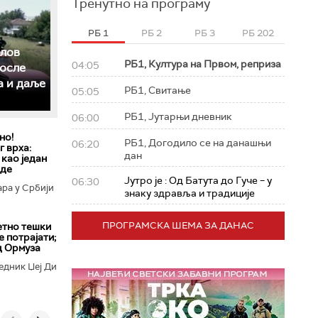
Тренутно на програму
РБ 1
РБ 2
РБ 3
РБ 202
слов
РБ1, Култура на Првом, реприза
04:05
после
а и даље
РБ1, Свитање
05:05
РБ1, Јутарњи дневник
06:00
но!
РБ1, Догодило се на данашњи
06:20
 врха:
дан
 као један
еде
Јутро је : Од Батута до Гуче – у
06:30
ара у Србији
знаку здравља и традиције
ПРОГРАМСКА ШЕМА ЗА ДАНАС
етно тешки
е потрајати;
д Ормуза
едник Џеј Ди