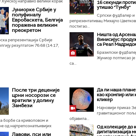
 Хумској направио велики корак
16 секунди прот
 плеј-оф квалификација за Лигу
утишао "Тумбу"
Јуниорке Србије у
 Црно-бели...
полуфиналу
Српски фудбалер и
Евробаскета, Белгија
репрезентативац Михајло Цветко
поражена великим
постигао...
преокретом
Ништа од Арсенал
Винисијус проду
ска репрезентација Србије
са Реал Мадридо
лгију резултатом 76:68 (14:17,
4:21) и пласирала се у
Бразилски фудбале
ропског првенства...
Жуниор потписао је
са...
После три деценије
Да ли наша плане
као кромпир или 
црни носорози се
кликер
вратили у долину
Замбези
Најновији приказ 
гравитационог поља 
објавила...
а борбе са криволовом и
не од најпрепознатљивијих
Од колекције до 
отиња, црни носорози поново
дигитализација м
Лавови, пси или