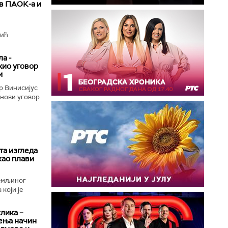
ив ПАОК-а и
вић
а -
жио уговор
м
р Винисијус
 нови уговор
та изгледа
као плави
Земљиног
који је
клика –
ења начин