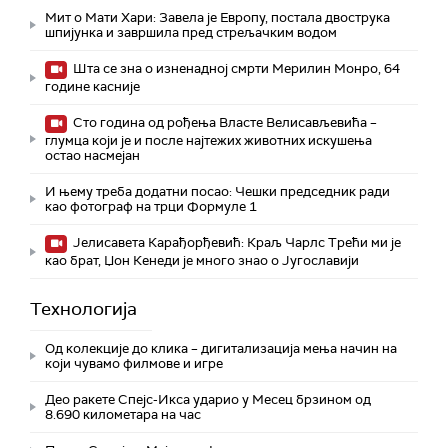
Мит о Мати Хари: Завела је Европу, постала двострука
шпијунка и завршила пред стрељачким водом
Шта се зна о изненадној смрти Мерилин Монро, 64
године касније
Сто година од рођења Власте Велисављевића –
глумца који је и после најтежих животних искушења
остао насмејан
И њему треба додатни посао: Чешки председник ради
као фотограф на трци Формуле 1
Јелисавета Карађорђевић: Краљ Чарлс Трећи ми је
као брат, Џон Кенеди је много знао о Југославији
Технологијa
Од колекције до клика – дигитализација мења начин на
који чувамо филмове и игре
Део ракете Спејс-Икса ударио у Месец брзином од
8.690 километара на час