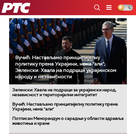
РТС
Вучић: Настављамо принципијелну
политику према Украјини, нема "али";
Зеленски: Хвала на подршци украјинском
народу и независности
Зеленски: Хвала на подршци за украјински народ,
независност и територијални интегритет
Вучић: Настављамо принципијелну политику према
Украјини, нема "али"
Потписан Меморандум о сарадњи у области здравља
животиња и хране