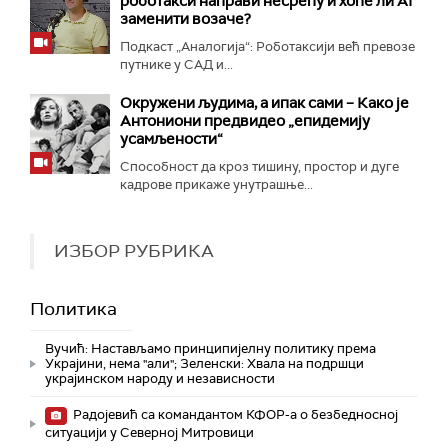
роботакси направи несрећу и хоће ли AI
заменити возаче?
Подкаст „Аналогија“: Роботаксији већ превозе
путнике у САД и...
Окружени људима, а ипак сами – Како је
Антониони предвидео „епидемију
усамљености“
Способност да кроз тишину, простор и дуге
кадрове прикаже унутрашње...
ИЗБОР РУБРИКА
Политика
Вучић: Настављамо принципијелну политику према
Украјини, нема "али"; Зеленски: Хвала на подршци
украјинском народу и независности
Радојевић са командантом КФОР-а о безбедносној
ситуацији у Северној Митровици