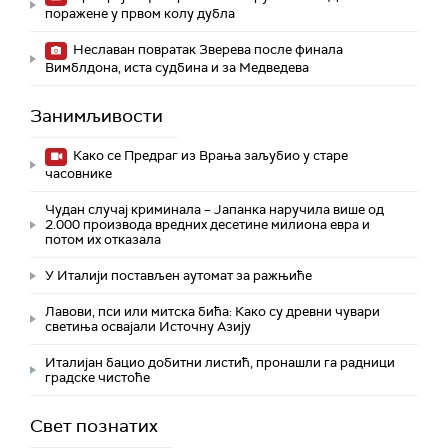
поражене у првом колу дубла
Неславан повратак Зверева после финала
Вимблдона, иста судбина и за Медведева
Занимљивости
Како се Предраг из Врања заљубио у старе
часовнике
Чудан случај криминала – Јапанка наручила више од
2.000 производа вредних десетине милиона евра и
потом их отказала
У Италији постављен аутомат за ражњиће
Лавови, пси или митска бића: Како су древни чувари
светиња освајали Источну Азију
Италијан бацио добитни листић, пронашли га радници
градске чистоће
Свет познатих