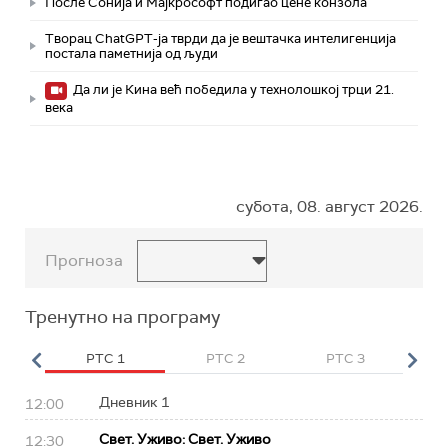
После Сонија и Мајкрософт подигао цене конзола
Творац ChatGPT-ја тврди да је вештачка интелигенција
постала паметнија од људи
Да ли је Кина већ победила у технолошкој трци 21.
века
субота, 08. август 2026.
Прогноза
Тренутно на програму
HD
РТС 1
РТС 2
РТС 3
Р
Дневник 1
12:00
Свет. Уживо: Свет. Уживо
12:30