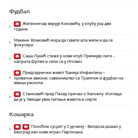
Фудбал
Железничар верује Коковићу, у клубу још две
године
Мекени: Влаховић мора да схвати шта жели и да се
фокусира
Саша Лукић стиже у нови клуб Премијер лиге –
напушта Фулам и сели се у Ипсвич
Председнички живот Ђанија Инфантина –
приватни авиони, савезништво са Трампом и фудбал на
ивици раскола
Станковић пред Пазар причао о Хапоелу: Изгледа
да је у Звезди увек питање живота и смрти
Кошарка
Поноћни сусрет у Сурчину - Вилдоза дошао у
Београд као нови играч Партизана