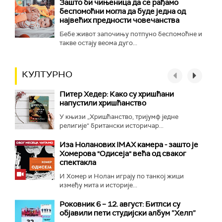
Зашто би чињеница да се рађамо
беспомоћни могла да буде једна од
највећих предности човечанства
Бебе живот започињу потпуно беспомоћне и
такве остају веома дуго...
КУЛТУРНО
Питер Хедер: Како су хришћани
напустили хришћанство
У књизи „Хришћанство, тријумф једне
религије“ британски историчар...
Иза Ноланових IMAX камера - зашто је
Хомерова "Одисеја" већа од сваког
спектакла
И Хомер и Нолан играју по танкој жици
између мита и историје...
Роковник 6 – 12. август: Битлси су
објавили пети студијски албум ”Хелп”