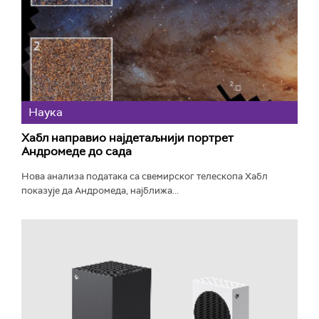
Наука
Хабл направио најдетаљнији портрет
Андромеде до сада
Нова анализа података са свемирског телескопа Хабл
показује да Андромеда, најближа...