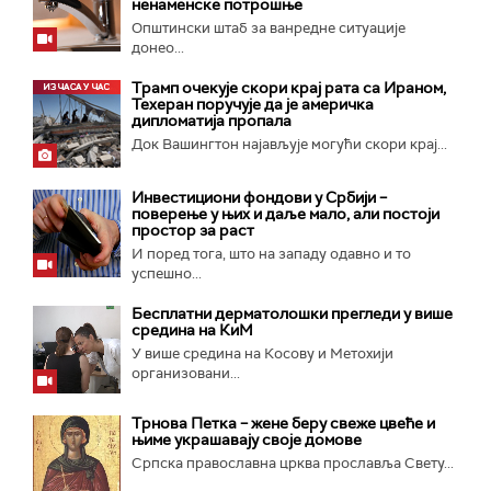
ненаменске потрошње
Општински штаб за ванредне ситуације
донео...
Трамп очекује скори крај рата са Ираном,
Техеран поручује да је америчка
дипломатија пропала
Док Вашингтон најављује могући скори крај...
Инвестициони фондови у Србији –
поверење у њих и даље мало, али постоји
простор за раст
И поред тога, што на западу одавно и то
успешно...
Бесплатни дерматолошки прегледи у више
средина на КиМ
У више средина на Косову и Метохији
организовани...
Трнова Петка – жене беру свеже цвеће и
њиме украшавају своје домове
Српска православна црква прославља Свету...