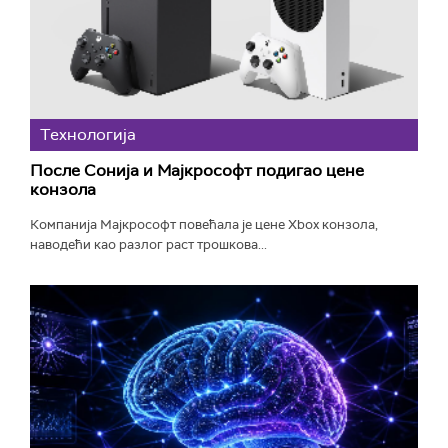
Технологијa
После Сонија и Мајкрософт подигао цене
конзола
Компанија Мајкрософт повећала је цене Xbox конзола,
наводећи као разлог раст трошкова...