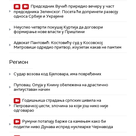
Председник Вучић приредио вечеру у част
председника Зеленског: Посета ће допринети развоју
односа Србије и Украјине
Неуспео четврти покушај Куртија да договори
формирање нове власти у Приштини
Адвокат Пантовић: Костовићу суд у Косовској
Митровици одредио притвор, изузетак какав не памтим
Регион
Судар возова код Бјеловара, има повређених
Пуповац: Олуја у Книну обележена на драстично
антиуставан начин
Годишњица страдања српских цивила на
Петровачкој цести, злочина за који још нико није
одговарао
Румуни потапају барже са камењем како би
подигли ниво Дунава испред нуклеарке Чернавода