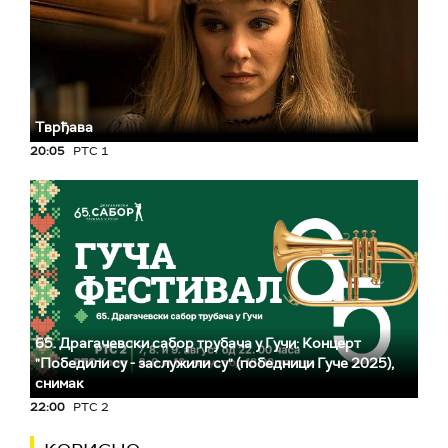
Тврђава
20:05
РТС 1
65. Драгачевски сабор трубача у Гучи: Концерт
"Победили су - заслужили су" (победници Гуче 2025),
снимак
22:00
РТС 2