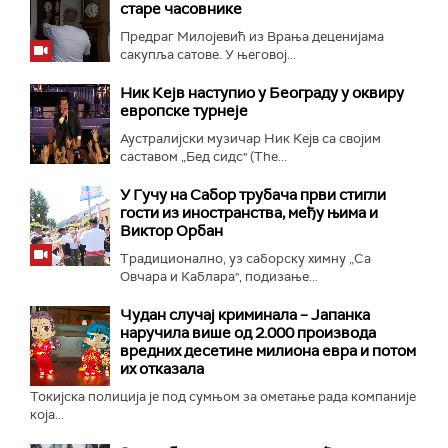
старе часовнике
Предраг Милојевић из Врања деценијама
сакупља сатове. У његовој...
Ник Кејв наступио у Београду у оквиру
европске турнеје
Аустралијски музичар Ник Кејв са својим
саставом „Бед сидс" (The...
У Гучу на Сабор трубача први стигли
гости из иностранства, међу њима и
Виктор Орбан
Традиционално, уз саборску химну „Са
Овчара и Каблара", подизање...
Чудан случај криминала – Јапанка
наручила више од 2.000 производа
вредних десетине милиона евра и потом
их отказала
Токијска полиција је под сумњом за ометање рада компаније
која...