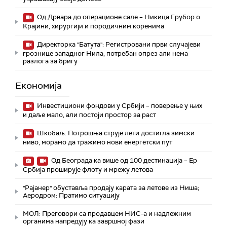
Од Дрвара до операционе сале – Никица Грубор о
Крајини, хирургији и породичним коренима
Директорка "Батута": Регистровани први случајеви
грознице западног Нила, потребан опрез али нема
разлога за бригу
Економија
Инвестициони фондови у Србији – поверење у њих
и даље мало, али постоји простор за раст
Шкобаљ: Потрошња струје лети достигла зимски
ниво, морамо да тражимо нови енергетски пут
Од Београда ка више од 100 дестинација – Ер
Србија проширује флоту и мрежу летова
"Рајанер" обуставља продају карата за летове из Ниша;
Аеродром: Пратимо ситуацију
МОЛ: Преговори са продавцем НИС-а и надлежним
органима напредују ка завршној фази