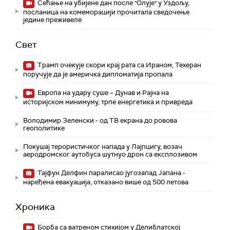
Сећање на убијене дан после "Олује" у Уздољу,
посланица на комеморацији прочитала сведочење
једине преживеле
Свет
Трамп очекује скори крај рата са Ираном, Техеран
поручује да је америчка дипломатија пропала
Европа на удару суше – Дунав и Рајна на
историјском минимуму, трпе енергетика и привреда
Володимир Зеленски - од ТВ екрана до ровова
геополитике
Покушај терористичког напада у Лајпцигу, возач
аеродромског аутобуса шутнуо дрон са експлозивом
Тајфун Делфин паралисао југозапад Јапана -
наређена евакуација, отказано више од 500 летова
Хроника
Борба са ватреном стихијом у Делиблатској