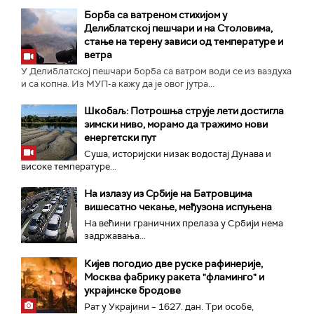
Борба са ватреном стихијом у
Делиблатској пешчари и на Столовима,
стање на терену зависи од температуре и
ветра
У Делиблатској пешчари борба са ватром води се из ваздуха
и са копна. Из МУП-а кажу да је овог јутра...
Шкобаљ: Потрошња струје лети достигла
зимски ниво, морамо да тражимо нови
енергетски пут
Суша, историјски низак водостај Дунава и
високе температуре...
На излазу из Србије на Батровцима
вишесатно чекање, међузона испуњена
На већини граничних прелаза у Србији нема
задржавања...
Кијев погодио две руске рафинерије,
Москва фабрику ракета "фламинго" и
украјинске бродове
Рат у Украјини – 1627. дан. Три особе,