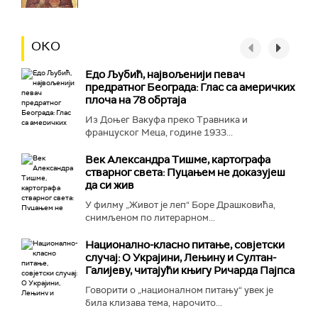
ОКО
Едо Љубић, највољенији певач
предратног Београда: Глас са америчких
плоча на 78 обртаја
Из Доњег Вакуфа преко Травника и
француског Меца, године 1933...
Век Александра Тишме, картографа
стварног света: Пуцањем не доказујеш
да си жив
У филму „Живот је леп“ Боре Драшковића,
снимљеном по литерарном...
Национално-класнo питање, совјетски
случај: О Украјини, Лењину и Султан-
Галијеву, читајући књигу Ричарда Пајпса
Говорити о „националном питању“ увек је
била клизава тема, нарочито...