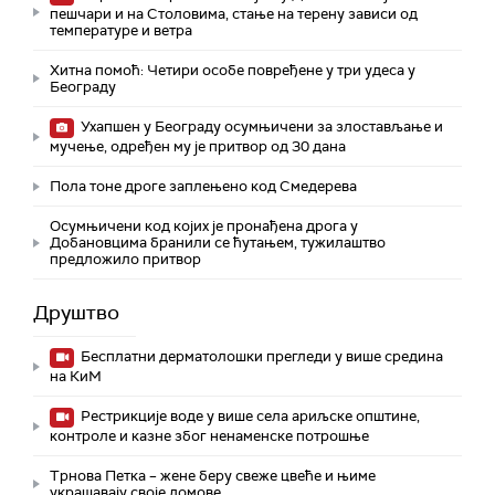
пешчари и на Столовима, стање на терену зависи од
температуре и ветра
Хитна помоћ: Четири особе повређене у три удеса у
Београду
Ухапшен у Београду осумњичени за злостављање и
мучење, одређен му је притвор од 30 дана
Пола тоне дроге заплењено код Смедерева
Осумњичени код којих је пронађена дрога у
Добановцима бранили се ћутањем, тужилаштво
предложило притвор
Друштво
Бесплатни дерматолошки прегледи у више средина
на КиМ
Рестрикције воде у више села ариљске општине,
контроле и казне због ненаменске потрошње
Трнова Петка – жене беру свеже цвеће и њиме
украшавају своје домове