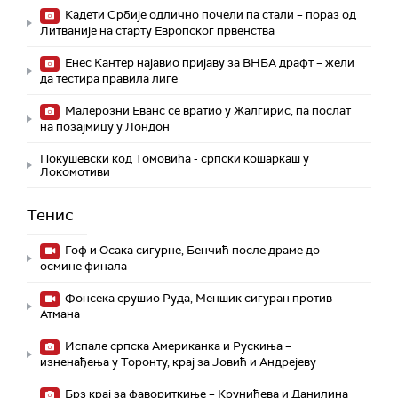
Кадети Србије одлично почели па стали – пораз од
Литваније на старту Европског првенства
Енес Кантер најавио пријаву за ВНБА драфт – жели
да тестира правила лиге
Малерозни Еванс се вратио у Жалгирис, па послат
на позајмицу у Лондон
Покушевски код Томовића - српски кошаркаш у
Локомотиви
Тенис
Гоф и Осака сигурне, Бенчић после драме до
осмине финала
Фонсека срушио Руда, Меншик сигуран против
Атмана
Испале српска Американка и Рускиња –
изненађења у Торонту, крај за Јовић и Андрејеву
Брз крај за фавориткиње – Крунићева и Данилина