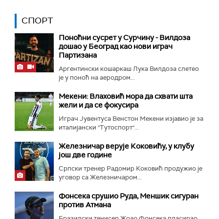
СПОРТ
Поноћни сусрет у Сурчину - Вилдоза
дошао у Београд као нови играч
Партизана
Аргентински кошаркаш Лука Вилдоза слетео
је у поноћ на аеродром...
Мекени: Влаховић мора да схвати шта
жели и да се фокусира
Играч Јувентуса Венстон Мекени изјавио је за
италијански "Тутоспорт"...
Железничар верује Коковићу, у клубу
још две године
Српски тренер Радомир Коковић продужио је
уговор са Железничаром...
Фонсека срушио Руда, Меншик сигуран
против Атмана
Бразилски тенисер Жоао Фонсека пласирао