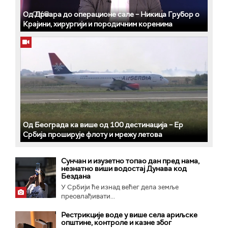
Од Дрвара до операционе сале – Никица Грубор о
Крајини, хирургији и породичним коренима
Од Београда ка више од 100 дестинација – Ер
Србија проширује флоту и мрежу летова
Сунчан и изузетно топао дан пред нама,
незнатно виши водостај Дунава код
Бездана
У Србији ће изнад већег дела земље
преовлађивати...
Рестрикције воде у више села ариљске
општине, контроле и казне због