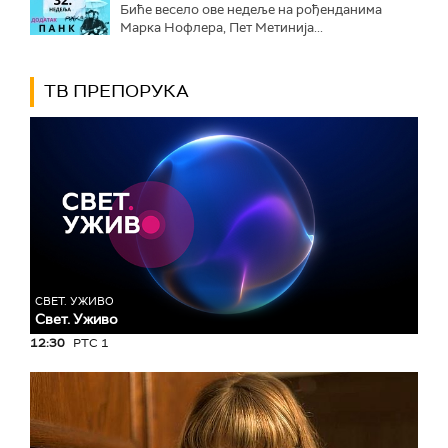
Биће весело ове недеље на рођенданима
Марка Нофлера, Пет Метинија...
ТВ ПРЕПОРУКА
СВЕТ. УЖИВО
Свет. Уживо
12:30
РТС 1