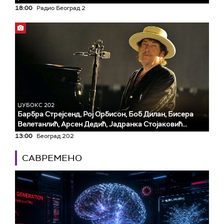
18:00
Радио Београд 2
ЏУБОКС 202
Барбра Стрејсенд, Рој Орбисон, Боб Дилан, Бисера
Велетанлић, Арсен Дедић, Јадранка Стојаковић...
13:00
Београд 202
САВРЕМЕНО