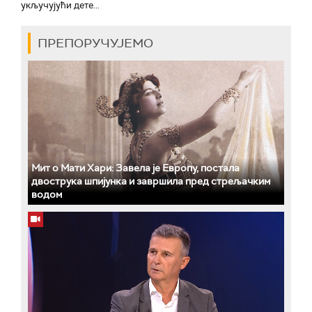
укључујући дете...
ПРЕПОРУЧУЈЕМО
Мит о Мати Хари: Завела је Европу, постала
двострука шпијунка и завршила пред стрељачким
водом