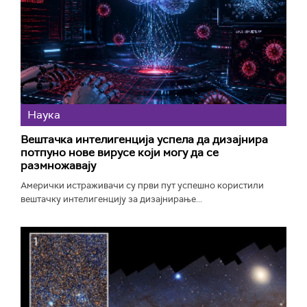
Наука
Вештачка интелигенција успела да дизајнира
потпуно нове вирусе који могу да се
размножавају
Амерички истраживачи су први пут успешно користили
вештачку интелигенцију за дизајнирање...