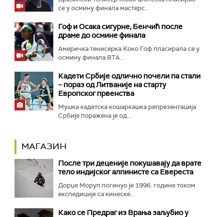
се у осмину финала мастерс...
Гоф и Осака сигурне, Бенчић после
драме до осмине финала
Америчка тенисерка Коко Гоф пласирала се у
осмину финала ВTA...
Кадети Србије одлично почели па стали
– пораз од Литваније на старту
Европског првенства
Мушка кадетска кошаркашка репрезентација
Србије поражена је од...
МАГАЗИН
После три деценије покушавају да врате
тело индијског алпинисте са Евереста
Дорџе Моруп погинуо је 1996. године током
експедиције са кинеске...
Како се Предраг из Врања заљубио у