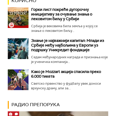
КОРИСНО
Горки лист покреће дугорочну
иницијативу за очување знања о
лековитом биљу у Србији
Србија је вековима била земља у којој се
знање о лековитом биљу...
Знање је најважнији капитал: Млади из
Србије међу најбољима у Европи уз
подршку Уникредит фондације
Седам међународних награда и признања које
је ученичка компанија...
Како је Mozzart акција спасила преко
6.000 тикета
Светско првенство у фудбалу увек доноси
врхунску драму, али за...
РАДИО ПРЕПОРУКА