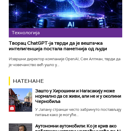
Технологијa
Творац ChatGPT-ја тврди да је вештачка
интелигенција постала паметнија од људи
Извршни директор компаније OpenAI, Сем Алтман, тврди да
је човечанство већ ушло у...
НАТЕНАНЕ
Зашто у Хирошими и Нагасакију може
нормално да се живи, али не и у околини
Чернобиља
У Јапану странци често забринуто постављају
питање како је могуће...
Аутономни аутомобили: Ко је крив ако