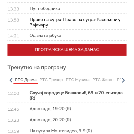
Пут победника
13:33
Право на сутра: Право на сутра: Расељени у
13:58
Зајечару
Од злата јабука
14:21
ПРОГРАМСКА ШЕМА ЗА ДАНАС
Тренутно на програму
етарац
РТС Драма
РТС Трезор
РТС Музика
РТС Живот
РТС Кла
Случај породице Бошковић, 69. и 70. епизода
12:00
(R)
Адвокадо, 19-20 (R)
12:45
Адвокадо, 20-20 (R)
13:23
На путу за Монтевидео, 9-9 (R)
13:59