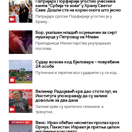
Патријарх Порфирије угостио учеснике
кампа "Србија те зове" у Храму Светог
Саве: Дошли сте на корен онога што јесмо
Патријарх српски Порфирије угостио је у
Храму...
Бор, ухапшен младић осумњичен за смрт
мушкарца у Петровцу на Млави
Припадници Министарства унутрашњих
послова...
Судар возова код Бјеловара – повређене
24 особе
Путнички и теретни воз сударили су се код...
Велимир Радојевић крв дао стоти пут, из
Института упозоравају да су залихе
довољне за два дана
Залихе крви су критично смањене, а
тренутне...
Венс: Иран обећао несметан пролаз кроз
Ормуз; Пакистан: Израел је претња целом
муслиманском свету