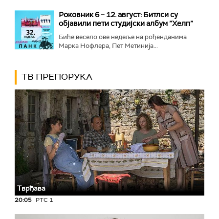
Роковник 6 – 12. август: Битлси су
објавили пети студијски албум ”Хелп”
Биће весело ове недеље на рођенданима
Марка Нофлера, Пет Метинија...
ТВ ПРЕПОРУКА
Тврђава
20:05
РТС 1