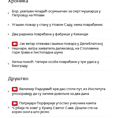
Хроника
Бор, ухапшен младић осумњичен за смрт мушкарца у
Петровцу на Млави
Угашен пожар у стану у Новом Саду, нема повређених
Два радника повређена у фабрици у Кикинди
Јак ветар отежава гашење пожара у Делиблатској
пешчари, ватра захватила далековод; на Столовима
гори трава и листопадна шума
Хитна помоћ: Четири особе повређене у три удеса у
Београду
Друштво
Велимир Радојевић крв дао стоти пут, из Института
упозоравају да су залихе довољне за два дана
Патријарх Порфирије угостио учеснике кампа
"Србија те зове" у Храму Светог Саве: Дошли сте на
корен онога што јесмо