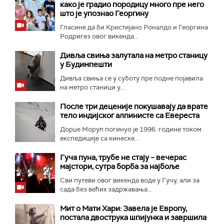
како је градио породицу много пре него
што је упознао Георгину
Гласине да би Кристијано Роналдо и Георгина
Родригез овог викенда...
Дивља свиња залутала на метро станицу
у Будимпешти
Дивља свиња се у суботу пре подне појавила
на метро станици у...
После три деценије покушавају да врате
тело индијског алпинисте са Евереста
Дорџе Моруп погинуо је 1996. године током
експедиције са кинеске...
Гуча пуна, трубе не стају – вечерас
мајстори, сутра борба за најбоље
Сви путеви овог викенда воде у Гучу, али за
сада без већих задржавања...
Мит о Мати Хари: Завела је Европу,
постала двострука шпијунка и завршила