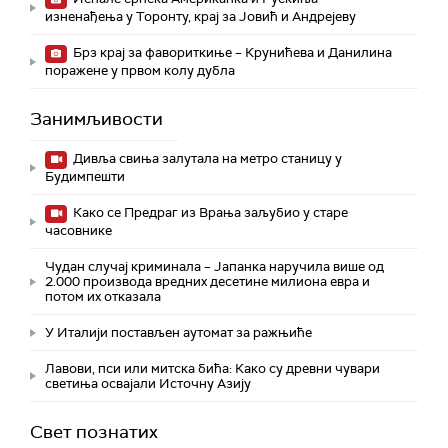
изненађења у Торонту, крај за Јовић и Андрејеву
Брз крај за фавориткиње – Крунићева и Данилина
поражене у првом колу дубла
Занимљивости
Дивља свиња залутала на метро станицу у
Будимпешти
Како се Предраг из Врања заљубио у старе
часовнике
Чудан случај криминала – Јапанка наручила више од
2.000 производа вредних десетине милиона евра и
потом их отказала
У Италији постављен аутомат за ражњиће
Лавови, пси или митска бића: Како су древни чувари
светиња освајали Источну Азију
Свет познатих