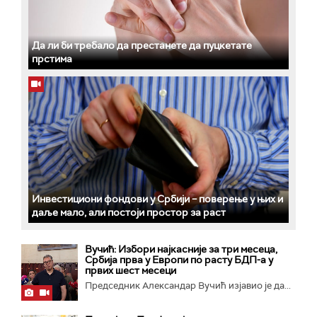
Да ли би требало да престанете да пуцкетате
прстима
Инвестициони фондови у Србији – поверење у њих и
даље мало, али постоји простор за раст
Вучић: Избори најкасније за три месеца,
Србија прва у Европи по расту БДП-а у
првих шест месеци
Председник Александар Вучић изјавио је да...