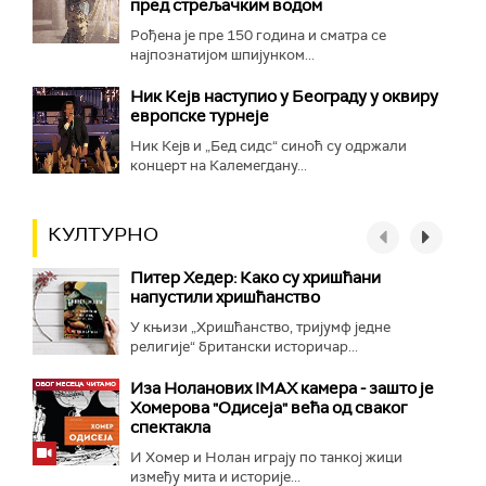
пред стрељачким водом
Рођена је пре 150 година и сматра се
најпознатијом шпијунком...
Ник Кејв наступио у Београду у оквиру
европске турнеје
Ник Кејв и „Бед сидс“ синоћ су одржали
концерт на Калемегдану...
КУЛТУРНО
Питер Хедер: Како су хришћани
напустили хришћанство
У књизи „Хришћанство, тријумф једне
религије“ британски историчар...
Иза Ноланових IMAX камера - зашто је
Хомерова "Одисеја" већа од сваког
спектакла
И Хомер и Нолан играју по танкој жици
између мита и историје...