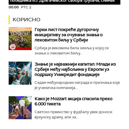
победника 65. Драгачевског сабора трубача, снимак
00:00
РТС 2
КОРИСНО
Горки лист покреће дугорочну
иницијативу за очување знања о
лековитом биљу у Србији
Србија је вековима била земља у којој се
знање о лековитом биљу...
Знање је најважнији капитал: Млади из
Србије међу најбољима у Европи уз
подршку Уникредит фондације
Седам међународних награда и признања које
је ученичка компанија...
Како је Mozzart акција спасила преко
6.000 тикета
Светско првенство у фудбалу увек доноси
врхунску драму, али за...