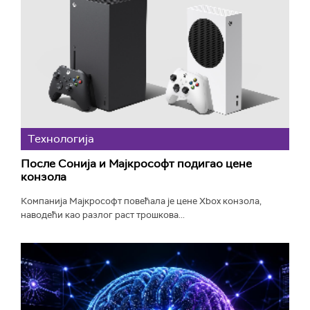
Технологијa
После Сонија и Мајкрософт подигао цене
конзола
Компанија Мајкрософт повећала је цене Xbox конзола,
наводећи као разлог раст трошкова...