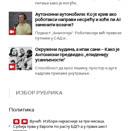
питање како је могуће...
Аутономни аутомобили: Ко је крив ако
роботакси направи несрећу и хоће ли AI
заменити возаче?
Подкаст „Аналогија“: Роботаксији већ превозе
путнике у САД и...
Окружени људима, а ипак сами – Како је
Антониони предвидео „епидемију
усамљености“
Способност да кроз тишину, простор и дуге
кадрове прикаже унутрашње...
ИЗБОР РУБРИКА
Политика
Вучић: Избори најкасније за три месеца,
Србија прва у Европи по расту БДП-а у првих шест
месеци