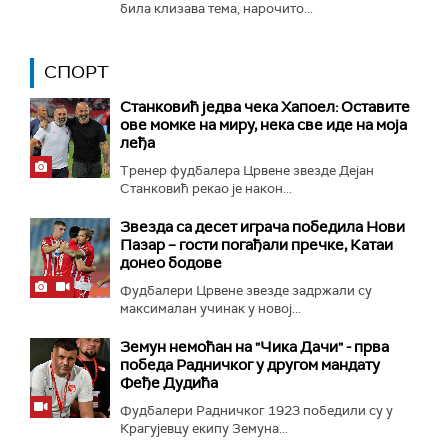
била клизава тема, нарочито...
СПОРТ
Станковић једва чека Хапоел: Оставите
ове момке на миру, нека све иде на моја
леђа
Тренер фудбалера Црвене звезде Дејан
Станковић рекао је након...
Звезда са десет играча победила Нови
Пазар – гости погађали пречке, Катаи
донео бодове
Фудбалери Црвене звезде задржали су
максималан учинак у новој...
Земун немоћан на "Чика Дачи" - прва
победа Радничког у другом мандату
Феђе Дудића
Фудбалери Радничког 1923 победили су у
Крагујевцу екипу Земуна...