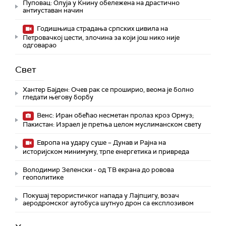
Пуповац: Олуја у Книну обележена на драстично
антиуставан начин
Годишњица страдања српских цивила на
Петровачкој цести, злочина за који још нико није
одговарао
Свет
Хантер Бајден: Очев рак се проширио, веома је болно
гледати његову борбу
Венс: Иран обећао несметан пролаз кроз Ормуз;
Пакистан: Израел је претња целом муслиманском свету
Европа на удару суше – Дунав и Рајна на
историјском минимуму, трпе енергетика и привреда
Володимир Зеленски - од ТВ екрана до ровова
геополитике
Покушај терористичког напада у Лајпцигу, возач
аеродромског аутобуса шутнуо дрон са експлозивом