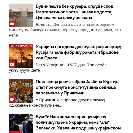
Будимпешта без крузера, спруд испод
Маргаретиног моста – низак водостај
Дунава мења слику региона
Водостај Дунава и даље је на историјском
минимуму. Очекује се мањи пораст у наредним данима, што
неће...
Украјина погодила две руске рафинерије;
Русија гађала фабрику ракета и бродове
код Одесе
Рат у Украјини – 1627. дан. Три особе,
укључујући дете...
Посланица јајима гађала Аљбина Куртија,
опет прекинута конститутивна седница
парламента у Приштини
У Приштини је пропао други покушај
одржавања конститутивне...
Вучић: Настављамо принципијелну
политику према Украјини, нема "али";
Зеленски: Хвала на подршци украјинском