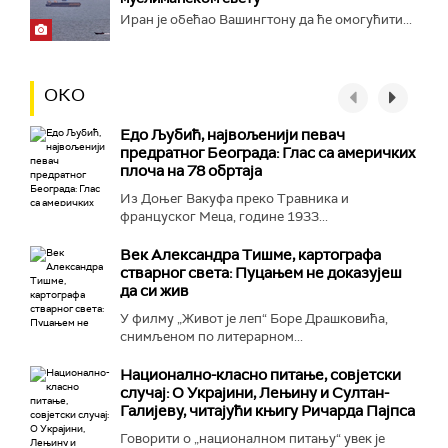
Иран је обећао Вашингтону да ће омогућити...
ОКО
Едо Љубић, највољенији певач
предратног Београда: Глас са америчких
плоча на 78 обртаја
Из Доњег Вакуфа преко Травника и
француског Меца, године 1933...
Век Александра Тишме, картографа
стварног света: Пуцањем не доказујеш
да си жив
У филму „Живот је леп“ Боре Драшковића,
снимљеном по литерарном...
Национално-класнo питање, совјетски
случај: О Украјини, Лењину и Султан-
Галијеву, читајући књигу Ричарда Пајпса
Говорити о „националном питању“ увек је