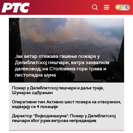
РТС
Јак ветар отежава гашење пожара у
Делиблатској пешчари, ватра захватила
далековод; на Столовима гори трава и
листопадна шума
Пожар у Делиблатској пешчари и даље траје,
Шумарак одбрањен
Оперативни тим: Активно шест пожара на отвореном,
издвајају се 4 локације
Директор "Војводинашума": Пожар у Делиблатској
пешчари због руже ветрова непредвидив