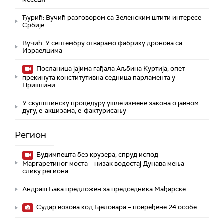
Ђурић: Вучић разговором са Зеленским штити интересе
Србије
Вучић: У септембру отварамо фабрику дронова са
Израелцима
Посланица јајима гађала Аљбина Куртија, опет
прекинута конститутивна седница парламента у
Приштини
У скупштинску процедуру ушле измене закона о јавном
дугу, е-акцизама, е-фактурисању
Регион
Будимпешта без крузера, спруд испод
Маргаретиног моста – низак водостај Дунава мења
слику региона
Андраш Бакa предложен за председника Мађарске
Судар возова код Бјеловара – повређене 24 особе