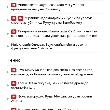
Универзитет Обурн савладао Мегу у првом
припремном мечу на Миконосу
"Орлићи" надокнадили минус 12 па уз звук
сирене изгубили од Румуније на Евробаскету
Генерални менаџер Бешикташа: Са Алимпијевићем
сам као породица, прави успех није једном достићи врх
Мијаиловић: Одлазак Војиновића неће угрозити
функционисање АБА лиге
Тенис
Турнири у Канади као два света: Без звезда код
мушкараца, најбоље играчице и даље зарађују мање
Гоф и Осака сигурне, Бенчић после драме до
осмине финала
Фонсека срушио Руда, Меншик сигуран против
Атмана
Испале српска Американка и Рускиња –