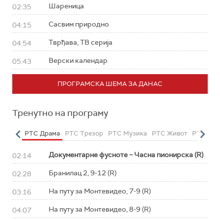
Шареница
02:35
Сасвим природно
04:15
Тврђава, ТВ серија
04:54
Верски календар
05:43
ПРОГРАМСКА ШЕМА ЗА ДАНАС
Тренутно на програму
етарац
РТС Драма
РТС Трезор
РТС Музика
РТС Живот
РТС Кла
Документарне фусноте – Часна пионирска (R)
02:14
Бранилац 2, 9-12 (R)
02:28
На путу за Монтевидео, 7-9 (R)
03:16
На путу за Монтевидео, 8-9 (R)
04:07