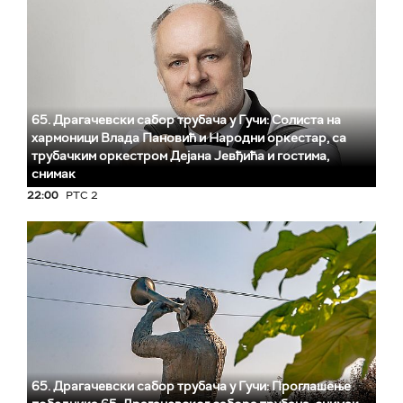
65. Драгачевски сабор трубача у Гучи: Солиста на
хармоници Влада Пановић и Народни оркестар, са
трубачким оркестром Дејана Јевђића и гостима,
снимак
22:00
РТС 2
65. Драгачевски сабор трубача у Гучи: Проглашење