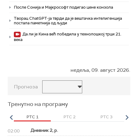
После Сонија и Мајкрософт подигао цене конзола
Творац ChatGPT-ја тврди да је вештачка интелигенција
постала паметнија од људи
Да ли је Кина већ победила у технолошкој трци 21.
века
недеља, 09. август 2026.
Прогноза
Тренутно на програму
HD
РТС 1
РТС 2
РТС 3
Р
Дневник 2, р.
02:00