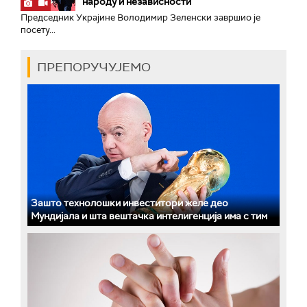
народу и независности
Председник Украјине Володимир Зеленски завршио је
посету...
ПРЕПОРУЧУЈЕМО
Зашто технолошки инвеститори желе део
Мундијала и шта вештачка интелигенција има с тим