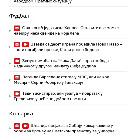
Аеродром: Пратимо ситуацију
Фудбал
Станковић једва чека Хапоел: Оставите ове момке
на миру, нека све иде на моја леђа
Звезда са десет играча победила Нови Пазар –
гости погађали пречке, Катаи донео бодове
Земун немоћан на "Чика Дачи" - прва победа
Радничког у другом мандату Феђе Дудића
Легенда Барселоне стигла у МЛС, али не код
Месија – Серђи Роберто у Галаксију
Тадић асистирао, али узалуд – повратак у
Ередивизију неће по добром памтити
Кошарка
Шпанија прејакa за Србију, кошаркашице у
борби за бронзу на Светском првенству за јуниорке