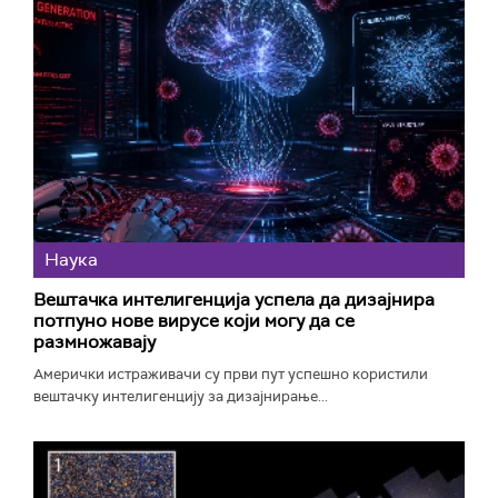
Наука
Вештачка интелигенција успела да дизајнира
потпуно нове вирусе који могу да се
размножавају
Амерички истраживачи су први пут успешно користили
вештачку интелигенцију за дизајнирање...