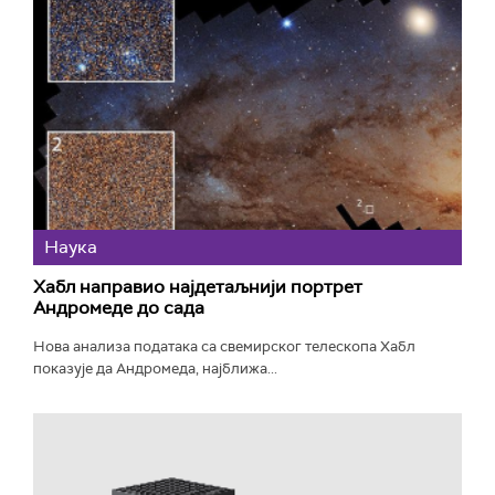
Наука
Хабл направио најдетаљнији портрет
Андромеде до сада
Нова анализа података са свемирског телескопа Хабл
показује да Андромеда, најближа...