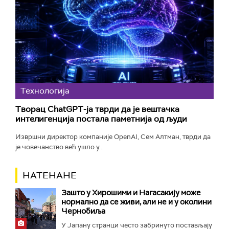
Технологијa
Творац ChatGPT-ја тврди да је вештачка
интелигенција постала паметнија од људи
Извршни директор компаније OpenAI, Сем Алтман, тврди да
је човечанство већ ушло у...
НАТЕНАНЕ
Зашто у Хирошими и Нагасакију може
нормално да се живи, али не и у околини
Чернобиља
У Јапану странци често забринуто постављају