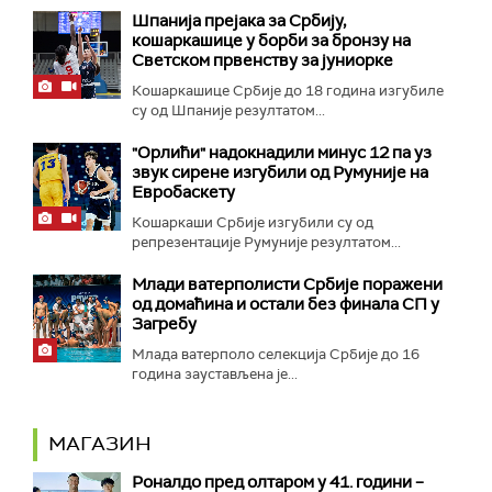
Шпанија прејакa за Србију,
кошаркашице у борби за бронзу на
Светском првенству за јуниорке
Кошаркашице Србије до 18 година изгубиле
су од Шпаније резултатом...
"Орлићи" надокнадили минус 12 па уз
звук сирене изгубили од Румуније на
Евробаскету
Кошаркаши Србије изгубили су од
репрезентације Румуније резултатом...
Млади ватерполисти Србије поражени
од домаћина и остали без финала СП у
Загребу
Млада ватерполо селекција Србије до 16
година заустављена је...
МАГАЗИН
Роналдо пред олтаром у 41. години –