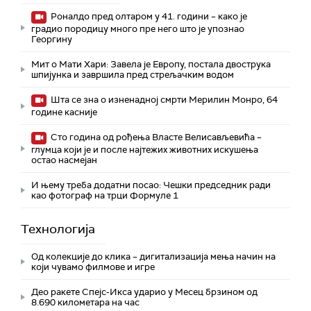
Роналдо пред олтаром у 41. години – како је
градио породицу много пре него што је упознао
Георгину
Мит о Мати Хари: Завела је Европу, постала двострука
шпијунка и завршила пред стрељачким водом
Шта се зна о изненадној смрти Мерилин Монро, 64
године касније
Сто година од рођења Власте Велисављевића –
глумца који је и после најтежих животних искушења
остао насмејан
И њему треба додатни посао: Чешки председник ради
као фотограф на трци Формуле 1
Технологијa
Од колекције до клика – дигитализација мења начин на
који чувамо филмове и игре
Део ракете Спејс-Икса ударио у Месец брзином од
8.690 километара на час