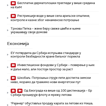
Бесплатни дерматолошки прегледи у више средина
на КиМ
Рестрикције воде у више села ариљске општине,
контроле и казне због ненаменске потрошње
Трнова Петка – жене беру свеже цвеће и њиме
украшавају своје домове
Економија
ЕУ потврдила да Србија испуњава стандарде у
контроли безбедности хране биљног порекла
Инвестициони фондови у Србији – поверење у њих
и даље мало, али постоји простор за раст
Шкобаљ: Потрошња струје лети достигла зимски
ниво, морамо да тражимо нови енергетски пут
Од Београда ка више од 100 дестинација – Ер
Србија проширује флоту и мрежу летова
"Рајанер" обуставља продају карата за летове из Ниша;