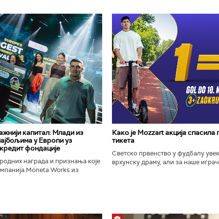
важнији капитал: Млади из
Како је Mozzart акција спасила
најбољима у Европи уз
тикета
кредит фондације
Светско првенство у фудбалу уве
родних награда и признања које
врхунску драму, али за наше играче
омпанија Moneta Works из
шампионат остаће упамћен по Moz
е "Милева Марић Ајнштајн" из
промоцији која је потпуно промени
ојила на највећем...