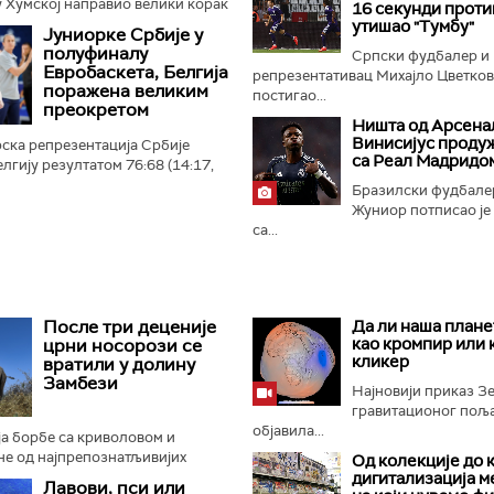
 Хумској направио велики корак
16 секунди прот
 плеј-оф квалификација за Лигу
утишао "Тумбу"
Јуниорке Србије у
 Црно-бели...
полуфиналу
Српски фудбалер и
Евробаскета, Белгија
репрезентативац Михајло Цветко
поражена великим
постигао...
преокретом
Ништа од Арсенал
Винисијус проду
ска репрезентација Србије
са Реал Мадридо
лгију резултатом 76:68 (14:17,
4:21) и пласирала се у
Бразилски фудбале
ропског првенства...
Жуниор потписао је
са...
После три деценије
Да ли наша плане
као кромпир или 
црни носорози се
кликер
вратили у долину
Замбези
Најновији приказ 
гравитационог поља 
објавила...
а борбе са криволовом и
не од најпрепознатљивијих
Од колекције до 
отиња, црни носорози поново
дигитализација м
Лавови, пси или