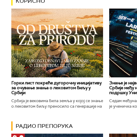
КОРИСНО
Горки лист покреће дугорочну иницијативу
Знање је нај
за очување знања о лековитом биљу у
Србије међу 
Србији
подршку Уни
Србија је вековима била земља у којој се знање
Седам међуна
о лековитом биљу преносило са генерације на
је ученичка к
генерацију. Људи су познавали биљке које
Техничке школ
расту око њих, знали...
Новог Сада осв
РАДИО ПРЕПОРУКА