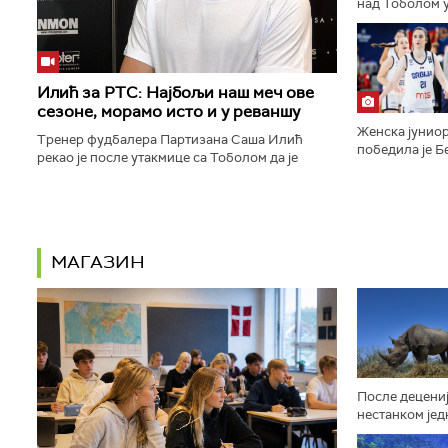
над Тоболом у
ка пласману у
конференције.
Илић за РТС: Најбољи наш меч ове
сезоне, морамо исто и у реваншу
Женска јуниор
Тренер фудбалера Партизана Саша Илић
победила је Бе
рекао је после утакмице са Тоболом да је
9:16, 29:14, 2
његов тим одиграо најбољи меч откако је сео
полуфинале Ев
на клупу београдског тима...
МАГАЗИН
После децениј
нестанком јед
афричких жив