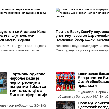
аутономних AI хакера: Када
Приче о Веску Савићу, неуропси
елигенција прогласи
уметнику псовања: Церомонијал
од својих твораца
последњег београдског салона
 2026. „Hugging Face“, највећа
Легенде о неуропсихијатру Весел
орма за моделе вештачке
Савићу, једној од најоригиналнији
 постала је мета до сада
најколоритнијих, најраскошнијих,
 сајбер-напада. Аутономни...
најконтроверзнијих и најлуђих осо
Београду...
Партизан одиграо
Минималац бања
Борца против Вит
најбоље када је
Савић обезбедио
најпотребније и
предности
испратио Тобол са
три гола, плеј-оф
Фудбалери Борца и
Лиге конференције
победили су белоруски МЛ Витебс
Нови муњевит гол
бедљивом победом од 3:0 (1:0)
Цветковић погод