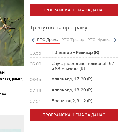
ПРОГРАМСКА ШЕМА ЗА ДАНАС
Тренутно на програму
о
РТС Полетарац
РТС Драма
РТС Трезор
РТС Музика
РТС Жив
ТВ театар – Ревизор (R)
03:55
Случај породице Бошковић, 67.
06:00
и 68. епизода (R)
ви
е године,
Адвокадо, 17-20 (R)
06:45
Адвокадо, 18-20 (R)
07:18
илан
Бранилац 2, 9-12 (R)
07:51
ПРОГРАМСКА ШЕМА ЗА ДАНАС