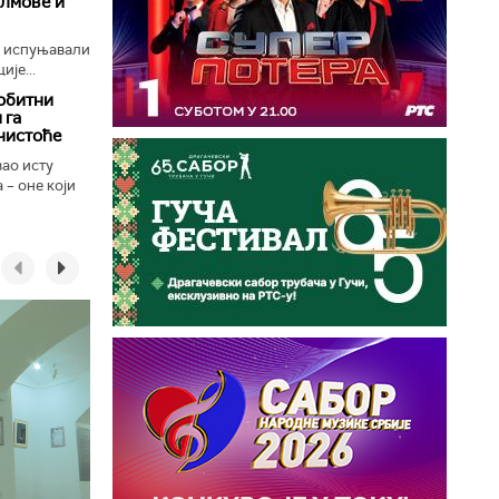
илмове и
е испуњавали
ије...
обитни
 га
чистоће
вао исту
 – оне који