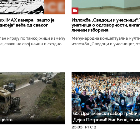
х IMAX камера - зашто је
Изложба „Сведоци и учесници“:
исеја" већа од сваког
уметница о одговорности, емпат
личним изборима
ан играју по танкој жици између
Међународна концептуална мулт
е, сваки на свој начин и сходно
изложба „Сведоци и учесници", от
ена. Овај други је направио
Галерији Сингидунум. Ауторски пр
сле...
уметнице Душе Вуковић, бави...
65. Драгачевски сабор трубача 
 цеста
Дејан Петровић Биг Бeнд, сни
23:03
РТС 2