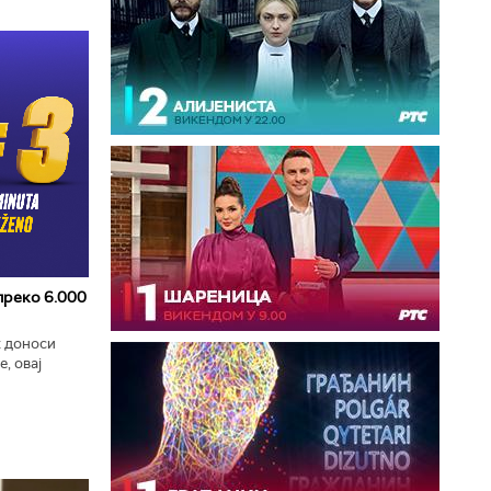
 преко 6.000
к доноси
, овај
zart
ла...