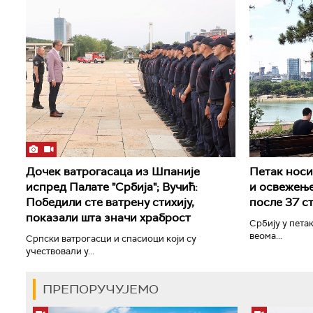
Дочек ватрогасаца из Шпаније
Петак носи 
испред Палате "Србија"; Вучић:
и освежење
Победили сте ватрену стихију,
после 37 с
показали шта значи храброст
Србију у петак
веома...
Српски ватрогасци и спасиоци који су
учествовали у...
ПРЕПОРУЧУЈЕМО