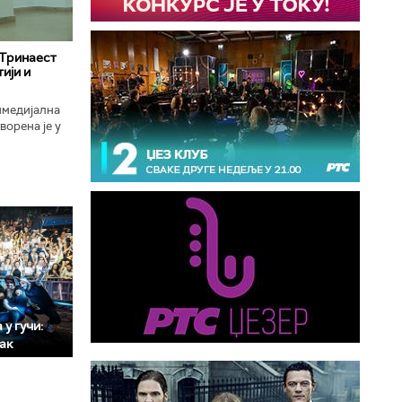
 Тринаест
ији и
имедијална
ворена је у
ојекат
у гучи:
мак