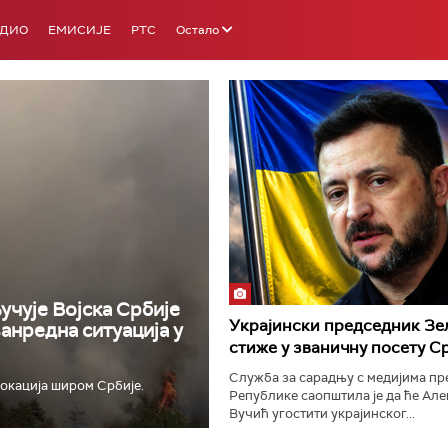
АДИО
ЕМИСИЈЕ
РТС
Остало
РТС 3
РТС С
учује Војска Србије
Украјински председник Зе
ванредна ситуација у
стиже у званичну посету С
Служба за сарадњу с медијима п
окација широм Србије.
Републике саопштила је да ће Ал
Вучић угостити украјинског...