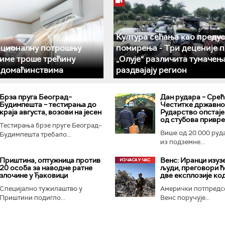
Култура сећања као преду
ационалну потрошњу
помирења ­- Три деценије 
климе троше трећину
„Олује“ различита тумачењ
у домаћинствима
раздвајају регион
Брза пруга Београд–
Дан рудара – Срећ
Будимпешта – тестирања до
Честитке државног
краја августа, возови на јесен
Рударство опстаје
од стубова привр
Тестирања брзе пруге Београд–
Више од 20.000 руд
Будимпешта требало...
из подземне...
Приштина, оптужница против
Венс: Иранци изуз
20 особа за наводне ратне
људи, преговори ћ
злочине у Ђаковици
две експлозије ко
Специјално тужилаштво у
Амерички потпредс
Приштини подигло...
Венс поручује...