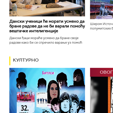
корачају доли
Дански ученици ће морати усмено да
Широм Источн
бране радове да не би варали помоћу
полумитских б
вештачке интелигенције
будистичке, к
шинто храмове,
Дански ђаци мораће усмено да бране своје
радове како би се спречило варање уз помоћ
вештачке интелигенције. Данска влада ће,
између осталог, увести низ...
КУЛТУРНО
ОВОГ