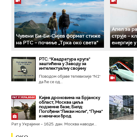
Апел за р
Чувени Би-Би-Сијев формат стиже
струје – 
на РТС – почиње „Трка око света“
енергије 
РТС: "Квадратура круга"
заштићена у Заводу за
интелектуалну својину
Поводом објаве телевизије "N1"
да ће се од...
Кијев дроновима на Брјанску
област, Москва циља
подземне базе; Билд:
Погођени "Ликви моли", "Пума"
и немачки брод
Рат у Украјини – 1625. дан. Москва наводи...