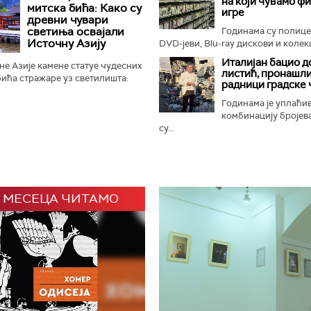
на који чувамо ф
ном Замбези. Њихов повратак...
митска бића: Како су
игре
древни чувари
светиња освајали
Годинама су полиц
Источну Азију
DVD-јеви, Blu-ray дискови и колекц
Италијан бацио д
е Азије камене статуе чудесних
листић, пронашли
ића стражаре уз светилишта:
радници градске 
онфучијанске, таоистичке и
 али и маузолеје...
Годинама је уплаћи
комбинацију бројева
су...
 МЕСЕЦА ЧИТАМО