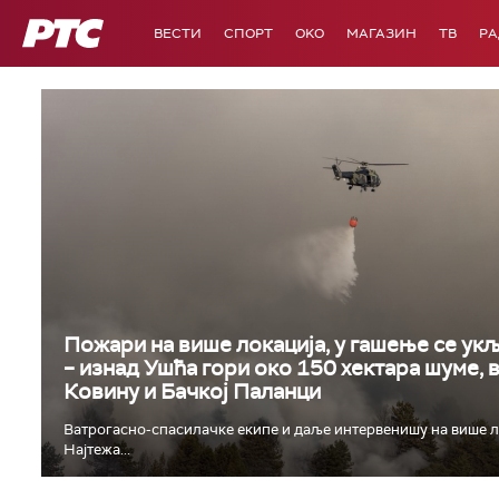
РТС
ВЕСТИ
СПОРТ
OKO
МАГАЗИН
ТВ
Р
Пожари на више локација, у гашење се укљ
– изнад Ушћа гори око 150 хектара шуме, 
Ковину и Бачкој Паланци
Ватрогасно-спасилачке екипе и даље интервенишу на више л
Најтежа...