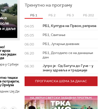
Тренутно на програму
РБ 1
РБ 2
РБ 3
РБ 202
слов
после
РБ1, Култура на Првом, реприза
04:05
а и даље
РБ1, Свитање
05:05
РБ1, Јутарњи дневник
06:00
но!
 врха:
РБ1, Догодило се на данашњи
06:20
 као један
дан
еде
ара у Србији
Јутро је : Од Батута до Гуче – у
06:30
знаку здравља и традиције
етно тешки
е потрајати;
ПРОГРАМСКА ШЕМА ЗА ДАНАС
д Ормуза
едник Џеј Ди