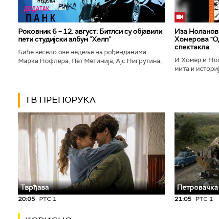
Роковник 6 – 12. август: Битлси су објавили
Иза Ноланови
пети студијски албум ”Хелп”
Хомерова "Од
спектакла
Биће весело ове недеље на рођенданима
И Хомер и Нол
Марка Нофлера, Пет Метинија, Ајс Нигрутина,
мита и историј
Брус Дикинсона, Ејџа, Марка Настића, Николе
духу свог врем
Вранковића и Јана Андерсона...
филм који је по
ТВ ПРЕПОРУКА
Тврђава
Петровачка
20:05
РТС 1
21:05
РТС 1