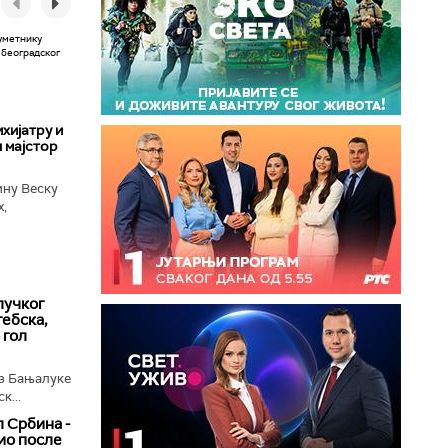
хијатру и
 мајстор
ину Веску
х,
ба у
лучког
ебска,
 гол
з Бањалуке
к...
 Србина -
ио после