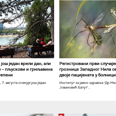
РТС Класика
РТС Кол
још један врели дан, али
Регистровани први случаје
 – пљускови и грмљавина
грознице Западног Нила ов
тепени
двоје пацијената у болници
, 7. августа очекује још један
Институт за јавно здравље "Др М
Јовановић Батут"...