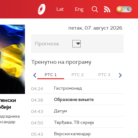
Lat
Eng
петак, 07. август 2026.
Прогноза
Тренутно на програму
вет
РТС HD
РТС 1
РТС 2
РТС 3
РТС Св
Гастромонад
04:24
Образовне вињете
ленски
04:38
рбији
Датум
04:43
редседника
ександар
Тврђава, ТВ серија
04:50
Верски календар
05:43