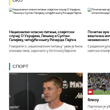
ОКО
Национално-класнo питање, совјетски
Почетак ере 
случај: О Украјини, Лењину и Султан-
вештачка инт
Галијеву, читајући књигу Ричарда Пајпса
независност 
Говорити о „националном питању“ увек је била
Средином јула
клизава тема, нарочито у Источној Европи.
светска платф
Ипак, нисам могао да одолим искушењу да се
интелигенције,
вратим књизи Ричарда...
незабележеног
СПОРТ
близу
Партизан је у