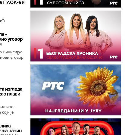
ив ПАОК-а и
вић
а -
жио уговор
м
р Винисијус
 нови уговор
та изгледа
као плави
Земљиног
који је
клика –
ења начин