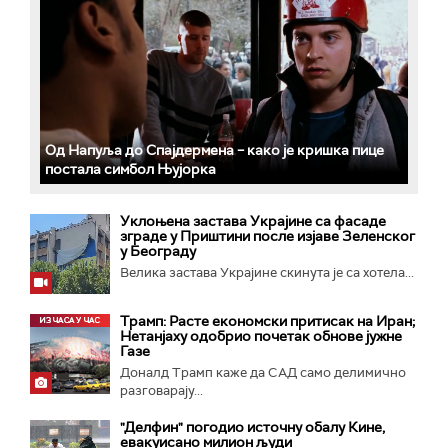
Од Напуља до Спајдермена – како је кришка пице
постала симбол Њујорка
Уклоњена застава Украјине са фасаде
зграде у Приштини после изјаве Зеленског
у Београду
Велика заставa Украјине скинута је са хотела...
Трамп: Расте економски притисак на Иран;
Нетанјаху одобрио почетак обнове јужне
Газе
Доналд Трамп каже да САД само делимично
разговарају...
"Делфин" погодио источну обалу Кине,
евакуисано милион људи