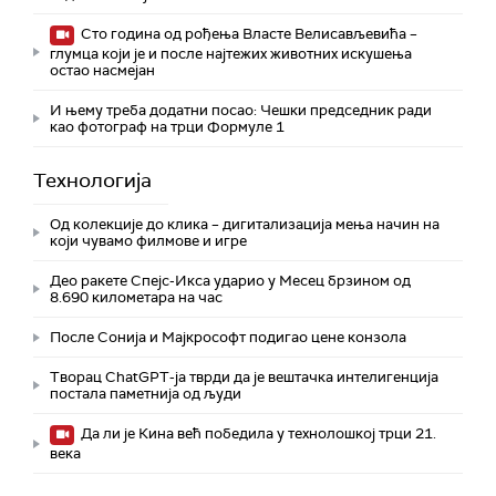
Сто година од рођења Власте Велисављевића –
глумца који је и после најтежих животних искушења
остао насмејан
И њему треба додатни посао: Чешки председник ради
као фотограф на трци Формуле 1
Технологијa
Од колекције до клика – дигитализација мења начин на
који чувамо филмове и игре
Део ракете Спејс-Икса ударио у Месец брзином од
8.690 километара на час
После Сонија и Мајкрософт подигао цене конзола
Творац ChatGPT-ја тврди да је вештачка интелигенција
постала паметнија од људи
Да ли је Кина већ победила у технолошкој трци 21.
века