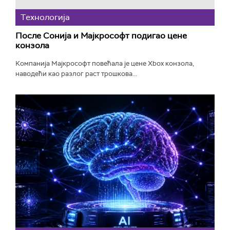
Технологијa
После Сонија и Мајкрософт подигао цене
конзола
Компанија Мајкрософт повећала је цене Xbox конзола,
наводећи као разлог раст трошкова...