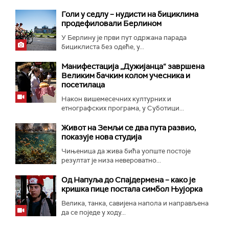
Голи у седлу – нудисти на бициклима
продефиловали Берлином
У Берлину је први пут одржана парада
бициклиста без одеће, у...
Манифестација „Дужијанца“ завршена
Великим бачким колом учесника и
посетилаца
Након вишемесечних културних и
етнографских програма, у Суботици...
Живот на Земљи се два пута развио,
показује нова студија
Чињеница да жива бића уопште постоје
резултат је низа невероватно...
Од Напуља до Спајдермена – како је
кришка пице постала симбол Њујорка
Велика, танка, савијена напола и направљена
да се поједе у ходу...