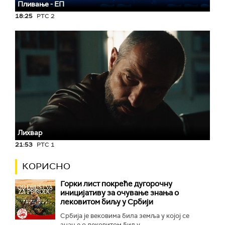
Пливање - ЕП
18:25
РТС 2
Лихвар
21:53
РТС 1
КОРИСНО
Горки лист покреће дугорочну
иницијативу за очување знања о
лековитом биљу у Србији
Србија је вековима била земља у којој се
знање о лековитом биљу...