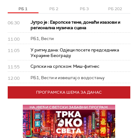
РБ 1
РБ 2
РБ 3
РБ 202
Јутро је : Европске теме, домаћи изазови и
06:30
регионална музичка сцена
РБ1, Вести
11:00
У ритму дана: Од‌јеци посете председника
11:05
Украјине Београду
Српски на српском: Миш-фитнес
11:55
РБ1, Вести и извештај о водостању
12:00
ПРОГРАМСКА ШЕМА ЗА ДАНАС