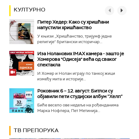
КУЛТУРНО
Питер Хедер: Како су хришћани
напустили хришћанство
У књизи „Хришћанство, тријумф једне
религије“ британски историчар...
Иза Ноланових IMAX камера - зашто је
Хомерова "Одисеја" већа од сваког
спектакла
И Хомер и Нолан играју по танкој жици
између мита и историје...
Роковник 6 – 12. август: Битлси су
објавили пети студијски албум ”Хелп”
Биће весело ове недеље на рођенданима
Марка Нофлера, Пет Метинија...
ТВ ПРЕПОРУКА