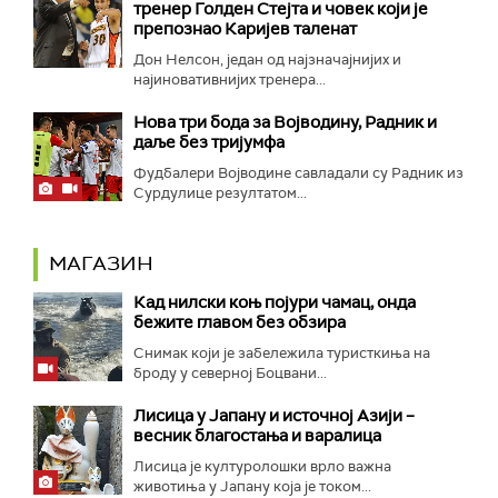
тренер Голден Стејта и човек који је
препознао Каријев таленат
Дон Нелсон, један од најзначајнијих и
најиновативнијих тренера...
Нова три бода за Војводину, Радник и
даље без тријумфа
Фудбалери Војводине савладали су Радник из
Сурдулице резултатом...
МАГАЗИН
Кад нилски коњ појури чамац, онда
бежите главом без обзира
Снимак који је забележила туристкиња на
броду у северној Боцвани...
Лисица у Јапану и источној Азији –
весник благостања и варалица
Лисица је културолошки врло важна
животиња у Јапану која је током...