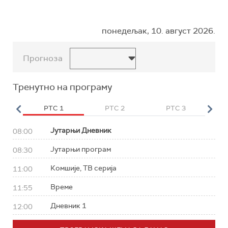
понедељак, 10. август 2026.
Прогноза
Тренутно на програму
HD
РТС 1
РТС 2
РТС 3
Р
Јутарњи Дневник
08:00
Јутарњи програм
08:30
Комшије, ТВ серија
11:00
Време
11:55
Дневник 1
12:00