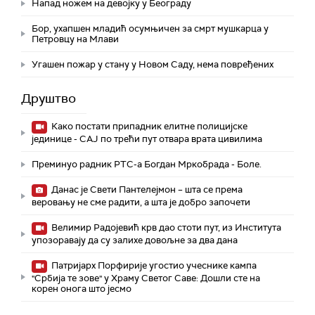
Напад ножем на девојку у Београду
Бор, ухапшен младић осумњичен за смрт мушкарца у
Петровцу на Млави
Угашен пожар у стану у Новом Саду, нема повређених
Друштво
Како постати припадник елитне полицијске
јединице - СAJ по трећи пут отвара врата цивилима
Преминуо радник РТС-а Богдан Мркобрада - Боле.
Данас је Свети Пантелејмон – шта се према
веровању не сме радити, а шта је добро започети
Велимир Радојевић крв дао стоти пут, из Института
упозоравају да су залихе довољне за два дана
Патријарх Порфирије угостио учеснике кампа
"Србија те зове" у Храму Светог Саве: Дошли сте на
корен онога што јесмо