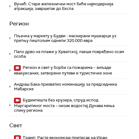
Вучић: Стари железнички мост биће најмодернија
атракција, завршетак до Експа
Регион
Пљачка у маркету у Будви - маскирани мушкарци уз
претњу пиштољем однели 320.000 евра
Пало дрво на плажи у Хрватској, лакше повређено осам
особа
Регион и свет у борби са пожарима – хиљаде
евакуисаних, затворени путеви и туристичке зоне
Андраш Бака прихватио номинацију за председника
Мађарске
Будимпешта без крузера, спруд испод
Маргаретиног моста – низак водостај Дунава мења
слику региона
Свет
Трамп: Расте економски притисак на Иран;