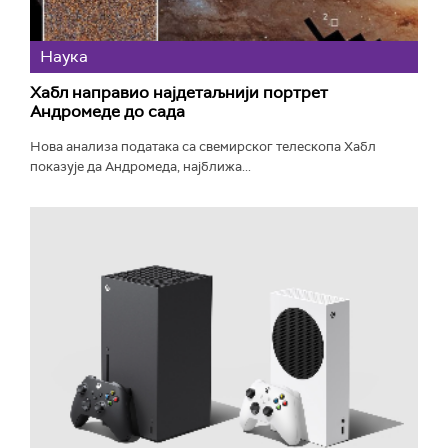
Наука
Хабл направио најдетаљнији портрет
Андромеде до сада
Нова анализа података са свемирског телескопа Хабл
показује да Андромеда, најближа...