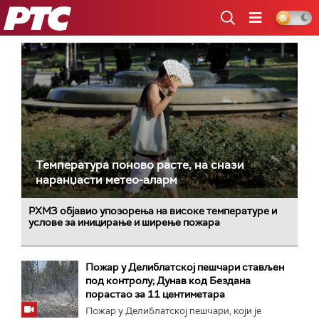
РТС
Температура поново расте, на снази
наранџасти метео-аларм
РХМЗ објавио упозорења на високе температуре и
услове за иницирање и ширење пожара
Пожар у Делиблатској пешчари стављен
под контролу; Дунав код Бездана
порастао за 11 центиметара
Пожар у Делиблатској пешчари, који је