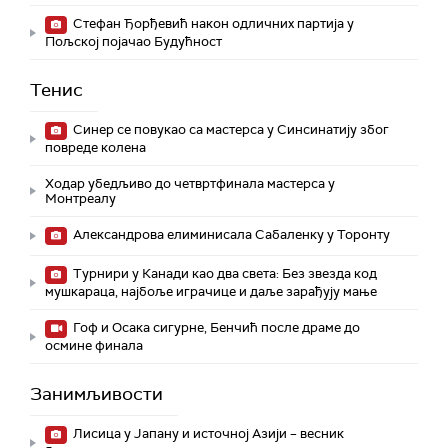
Стефан Ђорђевић након одличних партија у
Пољској појачао Будућност
Тенис
Синер се повукао са мастерса у Синсинатију због
повреде колена
Ходар убедљиво до четвртфинала мастерса у
Монтреалу
Александрова елиминисала Сабаленку у Торонту
Турнири у Канади као два света: Без звезда код
мушкараца, најбоље играчице и даље зарађују мање
Гоф и Осака сигурне, Бенчић после драме до
осмине финала
Занимљивости
Лисица у Јапану и источној Азији – весник