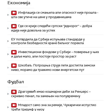
Економија
Инфлација се смањила али опасност није прошла -
шта све утиче на цене у продавницама
Где се крије следећи српски "једнорог" – добра
идеја није довољна за успех
ЕУ потврдила да Србија испуњава стандарде у
контроли безбедности хране биљног порекла
Инвестициони фондови у Србији – поверење у њих
и даље мало, али постоји простор за раст
Шкобаљ: Потрошња струје лети достигла зимски
ниво, морамо да тражимо нови енергетски пут
Фудбал
Драгојевић имао кошмарни деби за Ренџерс –
скривио пенал, па замењен на полувремену
Младост само зна за ремије, Чукарички испустио
трећи тријумф у низу