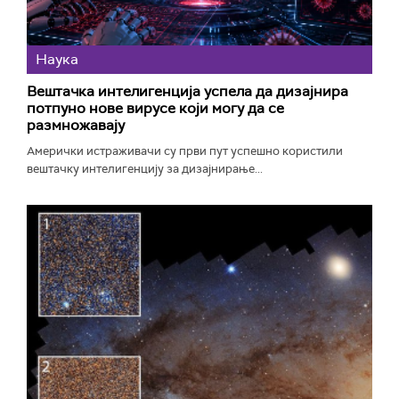
Наука
Вештачка интелигенција успела да дизајнира
потпуно нове вирусе који могу да се
размножавају
Амерички истраживачи су први пут успешно користили
вештачку интелигенцију за дизајнирање...