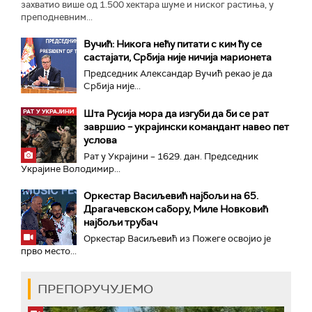
захватио више од 1.500 хектара шуме и ниског растиња, у
преподневним...
Вучић: Никога нећу питати с ким ћу се
састајати, Србија није ничија марионета
Председник Александар Вучић рекао је да
Србија није...
Шта Русија мора да изгуби да би се рат
завршио – украјински командант навео пет
услова
Рат у Украјини – 1629. дан. Председник
Украјине Володимир...
Оркестар Васиљевић најбољи на 65.
Драгачевском сабору, Миле Новковић
најбољи трубач
Оркестар Васиљевић из Пожеге освојио је
прво место...
ПРЕПОРУЧУЈЕМО