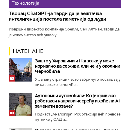
Технологијa
Творац ChatGPT-ја тврди да је вештачка
интелигенција постала паметнија од људи
Извршни директор компаније OpenAI, Сем Алтман, тврди да
је човечанство већ ушло у...
НАТЕНАНЕ
Зашто у Хирошими и Нагасакију може
нормално да се живи, али не и у околини
Чернобиља
У Јапану странци често забринуто постављају
питање како је могуће...
Аутономни аутомобили: Ко је крив ако
роботакси направи несрећу и хоће ли AI
заменити возаче?
Подкаст „Аналогија“: Роботаксији већ превозе
путнике у САД и...