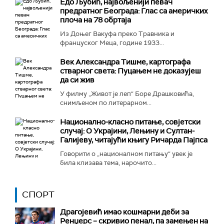
Едо Љубић, највољенији певач
предратног Београда: Глас са америчких
плоча на 78 обртаја
Из Доњег Вакуфа преко Травника и
француског Меца, године 1933...
Век Александра Тишме, картографа
стварног света: Пуцањем не доказујеш
да си жив
У филму „Живот је леп“ Боре Драшковића,
снимљеном по литерарном...
Национално-класнo питање, совјетски
случај: О Украјини, Лењину и Султан-
Галијеву, читајући књигу Ричарда Пајпса
Говорити о „националном питању“ увек је
била клизава тема, нарочито...
СПОРТ
Драгојевић имао кошмарни деби за
Ренџерс – скривио пенал, па замењен на