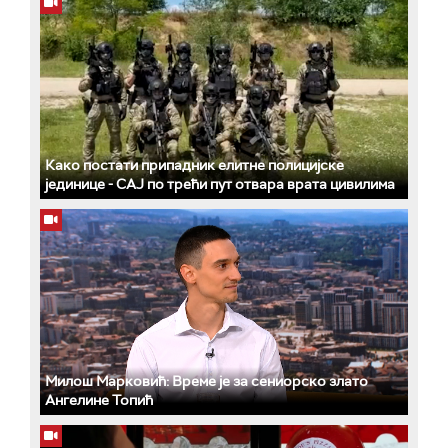
Како постати припадник елитне полицијске
јединице - СAJ по трећи пут отвара врата цивилима
Милош Марковић: Време је за сениорско злато
Ангелине Топић