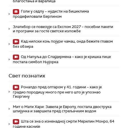
благостања и варалица
Голи у седлу – нудисти на бициклима
продефиловали Берлином
Златибор се повезује са Експом 2027 – посебни пакети
и програми за госте светске изложбе
Кад нилски коњ појури чамац, онда бежите главом
без обзира
Од Напуља до Спајдермена – како је кришка пице
постала симбол Њујорка
Свет познатих
Роналдо пред олтаром у 41. години – како је
градио породицу много пре него што је упознао
Георгину
Мит о Мати Хари: Завела је Европу, постала двострука
шпијунка и завршила пред стрељачким водом
Шта се зна о изненадној смрти Мерилин Монро, 64
године касније