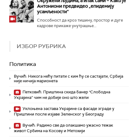
Окружени људима, а ипак сами – Како је
Антониони предвидео „епидемију
усамљености“
Способност да кроз тишину, простор и дуге
кадрове прикаже унутрашње...
ИЗБОР РУБРИКА
Политика
Вучић: Никога нећу питати с ким ћу се састајати, Србија
није ничија марионета
Петковић: Приштина скида банер "Слободна
Украјина“ чим не добије оно што жели
Уклоњена застава Украјине са фасаде зграде у
Приштини после изјаве Зеленског у Београду
Вучић: Радимо све да олакшамо ужасно тежак
живот Србима на Косову и Метохији