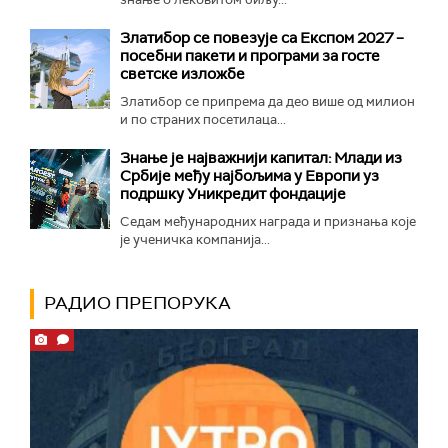
Златибор се повезује са Експом 2027 –
посебни пакети и програми за госте
светске изложбе
Златибор се припрема да део више од милион
и по страних посетилаца...
Знање је најважнији капитал: Млади из
Србије међу најбољима у Европи уз
подршку Уникредит фондације
Седам међународних награда и признања које
је ученичка компанија...
РАДИО ПРЕПОРУКА