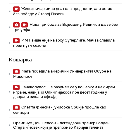
Железничар имао два гола предности, али остао
без победе у Старој Пазови
Нова три бода за Војводину, Радник и даље без
тријумфа
ИМТ више није на врху Суперлиге, Мачва славила
први пут у сезони
Кошарка
Мега победила амерички Универзитет Обурн на
Миконосу
Јанакопулос: Не разумем се у кошарку и не бирам
играче, навијачи Олимпијакоса пре десет година у
дворани викали офсајд
Опет та Финска - јуниорке Србије прошле као
сениори
Преминуо Дон Нелсон – легендарни тренер Голден
Стејта и човек који је препознао Каријев таленат