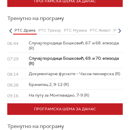
ПРОГРАМСКА ШЕМА ЗА ДАНАС
Тренутно на програму
етарац
РТС Драма
РТС Трезор
РТС Музика
РТС Живот
РТС Кла
Случај породице Бошковић, 67. и 68. епизода
06:44
(R)
Случај породице Бошковић, 69. и 70. епизода
07:29
(R)
Документарне фусноте – Часна пионирска (R)
08:14
Бранилац 2, 9-12 (R)
08:28
На путу за Монтевидео, 7-9 (R)
09:16
ПРОГРАМСКА ШЕМА ЗА ДАНАС
Тренутно на програму