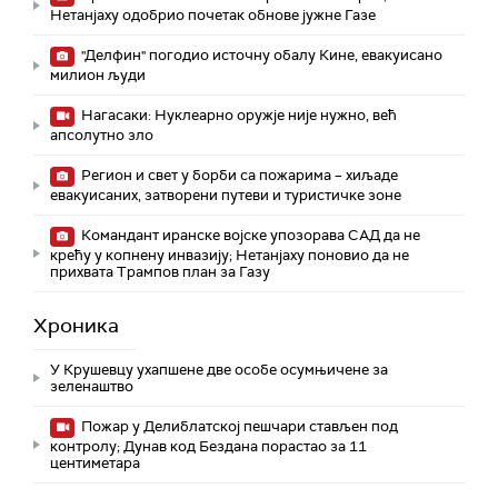
Нетанјаху одобрио почетак обнове јужне Газе
"Делфин" погодио источну обалу Кине, евакуисано
милион људи
Нагасаки: Нуклеарно оружје није нужно, већ
апсолутно зло
Регион и свет у борби са пожарима – хиљаде
евакуисаних, затворени путеви и туристичке зоне
Командант иранске војске упозорава САД да не
крећу у копнену инвазију; Нетанјаху поновио да не
прихвата Трампов план за Газу
Хроника
У Крушевцу ухапшене две особе осумњичене за
зеленаштво
Пожар у Делиблатској пешчари стављен под
контролу; Дунав код Бездана порастао за 11
центиметара