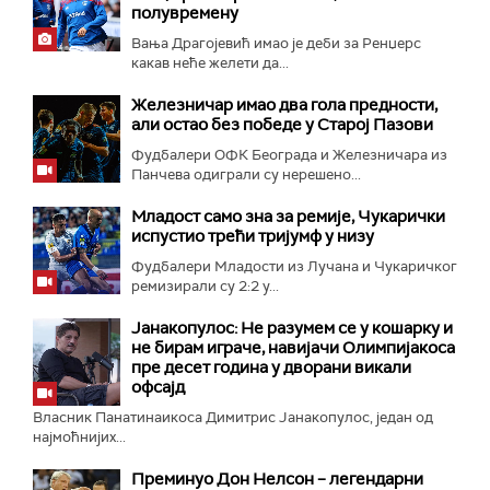
полувремену
Вања Драгојевић имао је деби за Ренџерс
какав неће желети да...
Железничар имао два гола предности,
али остао без победе у Старој Пазови
Фудбалери ОФК Београда и Железничара из
Панчева одиграли су нерешено...
Младост само зна за ремије, Чукарички
испустио трећи тријумф у низу
Фудбалери Младости из Лучана и Чукаричког
ремизирали су 2:2 у...
Јанакопулос: Не разумем се у кошарку и
не бирам играче, навијачи Олимпијакоса
пре десет година у дворани викали
офсајд
Власник Панатинаикоса Димитрис Јанакопулос, један од
најмоћнијих...
Преминуо Дон Нелсон – легендарни