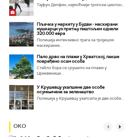
Тајфун Делфин, најмоћнији тропски циклон...
Пљачка у маркету у Будви - маскирани
мушкарци уз претњу пиштољем однели
320.000 евра
Полиција интензивно трага за тројицом
маскираних...
Пало дрво на плажи у Хрватској, лакше
повређено осам особа
Стабло бора се срушило на плажи у
Цриквеници...
У Крушевцу ухапшене две особе
осумњичене за зеленаштво
Полиција у Крушевцу ухапсила је две особе...
ОКО