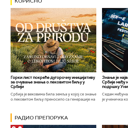
КОРИСНО
Горки лист покреће дугорочну иницијативу
Знање је нај
за очување знања о лековитом биљу у
Србије међу 
Србији
подршку Уни
Србија је вековима била земља у којој се знање
Седам међуна
о лековитом биљу преносило са генерације на
је ученичка к
генерацију. Људи су познавали биљке које
Техничке школ
расту око њих, знали...
Новог Сада осв
РАДИО ПРЕПОРУКА