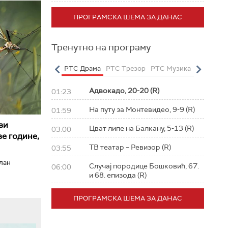
ПРОГРАМСКА ШЕМА ЗА ДАНАС
Тренутно на програму
о
РТС Полетарац
РТС Драма
РТС Трезор
РТС Музика
РТС Жив
Адвокадо, 20-20 (R)
01:23
На путу за Монтевидео, 9-9 (R)
01:59
ви
Цват липе на Балкану, 5-13 (R)
03:00
е године,
ТВ театар – Ревизор (R)
03:55
илан
Случај породице Бошковић, 67.
06:00
и 68. епизода (R)
ПРОГРАМСКА ШЕМА ЗА ДАНАС