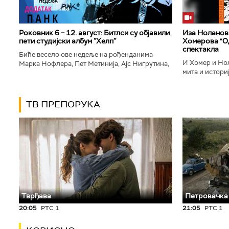
Роковник 6 – 12. август: Битлси су објавили
Иза Ноланови
пети студијски албум ”Хелп”
Хомерова "Од
спектакла
Биће весело ове недеље на рођенданима
И Хомер и Нол
Марка Нофлера, Пет Метинија, Ајс Нигрутина,
мита и историј
Брус Дикинсона, Ејџа, Марка Настића, Николе
духу свог врем
Вранковића и Јана Андерсона...
филм који је по
ТВ ПРЕПОРУКА
Тврђава
Петровачка
20:05
РТС 1
21:05
РТС 1