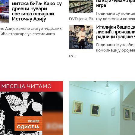
на који чувамо ф
ном Замбези. Њихов повратак...
митска бића: Како су
игре
древни чувари
светиња освајали
Годинама су полиц
Источну Азију
DVD-јеви, Blu-ray дискови и колекц
Италијан бацио д
е Азије камене статуе чудесних
листић, пронашли
ића стражаре уз светилишта:
радници градске 
онфучијанске, таоистичке и
 али и маузолеје...
Годинама је уплаћи
комбинацију бројева
су...
 МЕСЕЦА ЧИТАМО