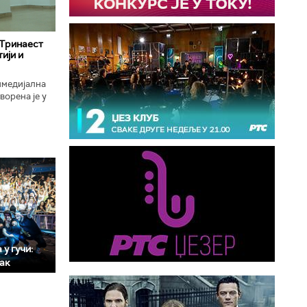
 Тринаест
ији и
имедијална
ворена је у
ојекат
у гучи:
мак