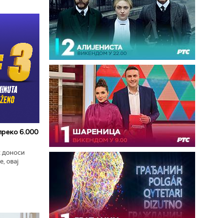
 преко 6.000
к доноси
, овај
zart
ла...