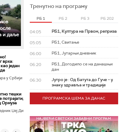
Тренутно на програму
РБ 1
РБ 2
РБ 3
РБ 202
слов
после
РБ1, Култура на Првом, реприза
04:05
а и даље
РБ1, Свитање
05:05
РБ1, Јутарњи дневник
06:00
но!
 врха:
РБ1, Догодило се на данашњи
06:20
 као један
дан
еде
ара у Србији
Јутро је : Од Батута до Гуче – у
06:30
знаку здравља и традиције
етно тешки
е потрајати;
ПРОГРАМСКА ШЕМА ЗА ДАНАС
д Ормуза
едник Џеј Ди