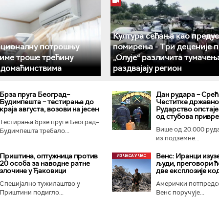
Култура сећања као преду
ационалну потрошњу
помирења ­- Три деценије 
климе троше трећину
„Олује“ различита тумачењ
у домаћинствима
раздвајају регион
Брза пруга Београд–
Дан рудара – Срећ
Будимпешта – тестирања до
Честитке државног
краја августа, возови на јесен
Рударство опстаје
од стубова привр
Тестирања брзе пруге Београд–
Више од 20.000 руд
Будимпешта требало...
из подземне...
Приштина, оптужница против
Венс: Иранци изуз
20 особа за наводне ратне
људи, преговори ћ
злочине у Ђаковици
две експлозије ко
Специјално тужилаштво у
Амерички потпредс
Приштини подигло...
Венс поручује...