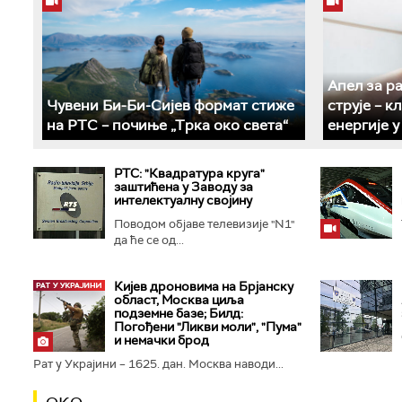
Апел за р
Чувени Би-Би-Сијев формат стиже
струје – 
на РТС – почиње „Трка око света“
енергије 
РТС: "Квадратура круга"
заштићена у Заводу за
интелектуалну својину
Поводом објаве телевизије "N1"
да ће се од...
Кијев дроновима на Брјанску
област, Москва циља
подземне базе; Билд:
Погођени "Ликви моли", "Пума"
и немачки брод
Рат у Украјини – 1625. дан. Москва наводи...