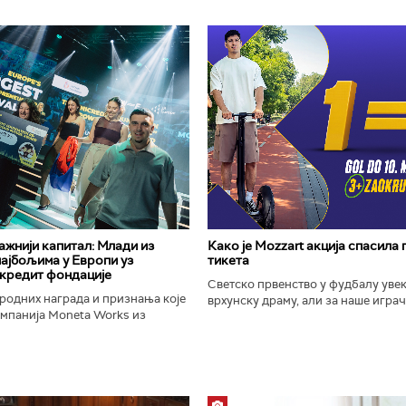
важнији капитал: Млади из
Како је Mozzart акција спасила
најбољима у Европи уз
тикета
кредит фондације
Светско првенство у фудбалу уве
родних награда и признања које
врхунску драму, али за наше играче
омпанија Moneta Works из
шампионат остаће упамћен по Moz
е "Милева Марић Ајнштајн" из
промоцији која је потпуно промени
ојила на највећем...