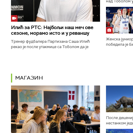
над Тоболом у
ка пласману у
конференције.
Илић за РТС: Најбољи наш меч ове
сезоне, морамо исто и у реваншу
Женска јуниор
Тренер фудбалера Партизана Саша Илић
победила је Бе
рекао је после утакмице са Тоболом да је
9:16, 29:14, 2
његов тим одиграо најбољи меч откако је сео
полуфинале Ев
на клупу београдског тима...
МАГАЗИН
После децениј
нестанком јед
афричких жив