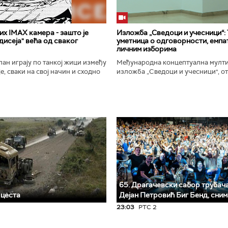
х IMAX камера - зашто је
Изложба „Сведоци и учесници“:
исеја" већа од сваког
уметница о одговорности, емпат
личним изборима
ан играју по танкој жици између
Међународна концептуална мулт
е, сваки на свој начин и сходно
изложба „Сведоци и учесници", от
ена. Овај други је направио
Галерији Сингидунум. Ауторски пр
сле...
уметнице Душе Вуковић, бави...
65. Драгачевски сабор трубача 
 цеста
Дејан Петровић Биг Бeнд, сни
23:03
РТС 2