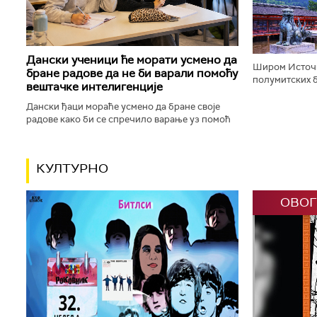
корачају доли
Дански ученици ће морати усмено да
Широм Источн
бране радове да не би варали помоћу
полумитских б
вештачке интелигенције
будистичке, к
шинто храмове,
Дански ђаци мораће усмено да бране своје
радове како би се спречило варање уз помоћ
вештачке интелигенције. Данска влада ће,
између осталог, увести низ...
КУЛТУРНО
ОВОГ