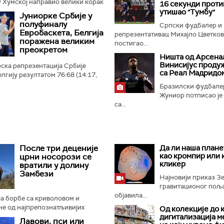
 Хумској направио велики корак
16 секунди прот
 плеј-оф квалификација за Лигу
утишао "Тумбу"
Јуниорке Србије у
 Црно-бели...
полуфиналу
Српски фудбалер и
Евробаскета, Белгија
репрезентативац Михајло Цветко
поражена великим
постигао...
преокретом
Ништа од Арсенал
Винисијус проду
ска репрезентација Србије
са Реал Мадридо
лгију резултатом 76:68 (14:17,
4:21) и пласирала се у
Бразилски фудбале
ропског првенства...
Жуниор потписао је
са...
После три деценије
Да ли наша плане
као кромпир или 
црни носорози се
кликер
вратили у долину
Замбези
Најновији приказ 
гравитационог поља 
објавила...
а борбе са криволовом и
не од најпрепознатљивијих
Од колекције до 
отиња, црни носорози поново
дигитализација м
Лавови, пси или