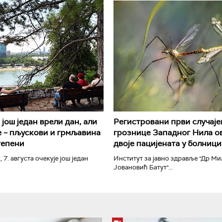
РТС Класика
РТС Кол
још један врели дан, али
Регистровани први случаје
 – пљускови и грмљавина
грознице Западног Нила ов
тепени
двоје пацијената у болници
, 7. августа очекује још један
Институт за јавно здравље "Др М
Јовановић Батут"...