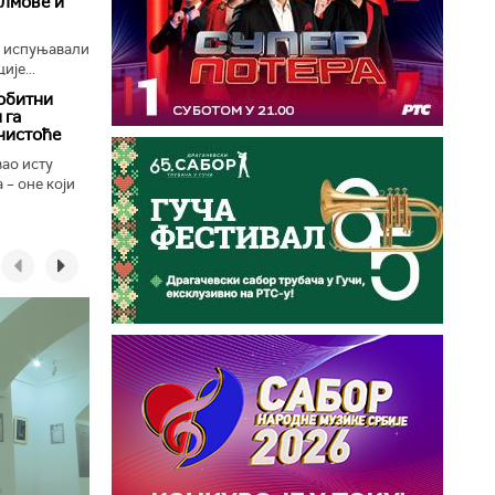
илмове и
е испуњавали
ије...
обитни
 га
чистоће
вао исту
 – оне који