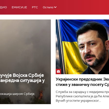
АДИО
ЕМИСИЈЕ
РТС
Остало
РТС 3
РТС С
учује Војска Србије
Украјински председник Зе
ванредна ситуација у
стиже у званичну посету С
Служба за сарадњу с медијима п
окација широм Србије.
Републике саопштила је да ће Ал
Вучић угостити украјинског...