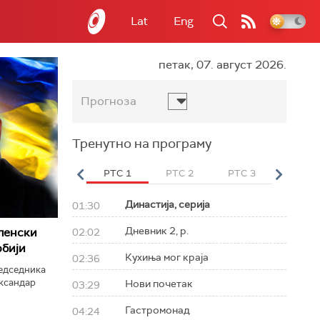
Lat
Eng
петак, 07. август 2026.
Прогноза
Тренутно на програму
вет
РТС HD
РТС 1
РТС 2
РТС 3
РТС Св
Династија, серија
01:30
Дневник 2, р.
ленски
02:02
рбији
Кухиња мог краја
02:36
редседника
ександар
Нови почетак
03:29
Гастромонад
04:24