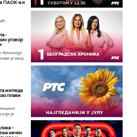
ив ПАОК-а и
вић
а -
жио уговор
м
р Винисијус
 нови уговор
та изгледа
као плави
Земљиног
који је
клика –
ења начин