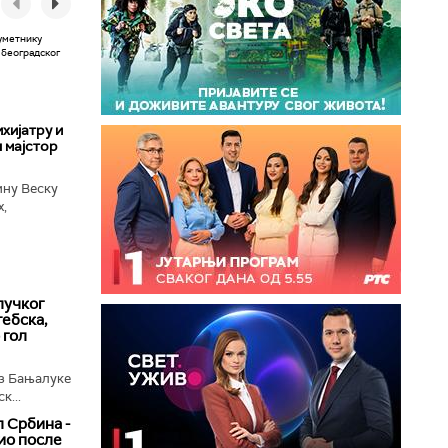
хијатру и
 мајстор
ину Веску
х,
ба у
лучког
ебска,
 гол
з Бањалуке
к...
 Србина -
ио после