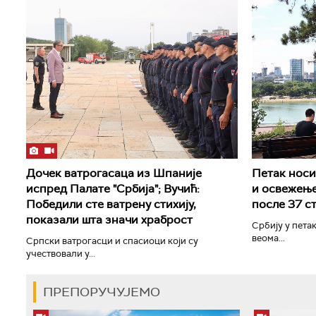
Дочек ватрогасаца из Шпаније
Петак носи 
испред Палате "Србија"; Вучић:
и освежење
Победили сте ватрену стихију,
после 37 с
показали шта значи храброст
Србију у петак
веома...
Српски ватрогасци и спасиоци који су
учествовали у...
ПРЕПОРУЧУЈЕМО