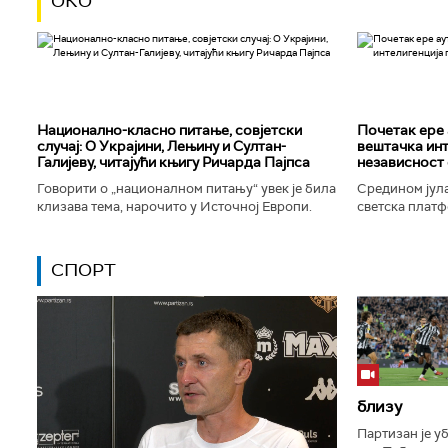
ОКО
Национално-класнo питање, совјетски
Почетак ере 
случај: О Украјини, Лењину и Султан-
вештачка инт
Галијеву, читајући књигу Ричарда Пајпса
независност 
Говорити о „националном питању“ увек је била
Средином јула
клизава тема, нарочито у Источној Европи.
светска платф
Ипак, нисам могао да одолим искушењу да се
интелигенције,
вратим књизи Ричарда...
незабележеног
СПОРТ
близу
Партизан је у