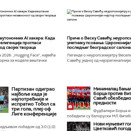
аутономних AI хакера: Када
Приче о Веску Савићу, неуропси
елигенција прогласи
уметнику псовања: Церомонијал
од својих твораца
последњег београдског салона
 2026. „Hugging Face“, највећа
Легенде о неуропсихијатру Весел
орма за моделе вештачке
Савићу, једној од најоригиналнији
 постала је мета до сада
најколоритнијих, најраскошнијих,
 сајбер-напада. Аутономни...
најконтроверзнијих и најлуђих осо
Београду...
Партизан одиграо
Минималац бања
Борца против Вит
најбоље када је
Савић обезбедио
најпотребније и
предности
испратио Тобол са
три гола, плеј-оф
Фудбалери Борца и
Лиге конференције
победили су белоруски МЛ Витебс
Нови муњевит гол
бедљивом победом од 3:0 (1:0)
Цветковић погод