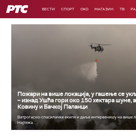
РТС
ВЕСТИ
СПОРТ
OKO
МАГАЗИН
ТВ
Р
Пожари на више локација, у гашење се укљ
– изнад Ушћа гори око 150 хектара шуме, 
Ковину и Бачкој Паланци
Ватрогасно-спасилачке екипе и даље интервенишу на више л
Најтежа...