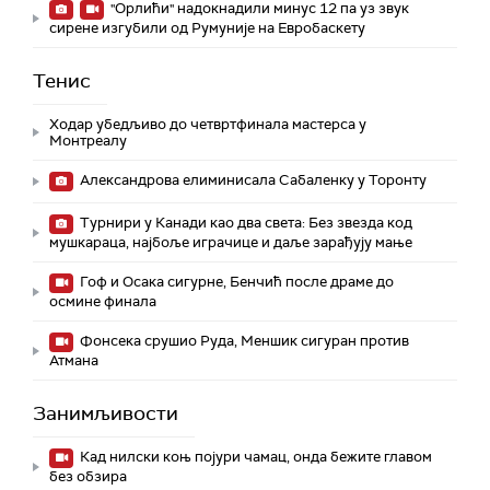
"Орлићи" надокнадили минус 12 па уз звук
сирене изгубили од Румуније на Евробаскету
Тенис
Ходар убедљиво до четвртфинала мастерса у
Монтреалу
Александрова елиминисала Сабаленку у Торонту
Турнири у Канади као два света: Без звезда код
мушкараца, најбоље играчице и даље зарађују мање
Гоф и Осака сигурне, Бенчић после драме до
осмине финала
Фонсека срушио Руда, Меншик сигуран против
Атмана
Занимљивости
Кад нилски коњ појури чамац, онда бежите главом
без обзира