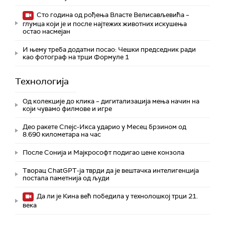
Сто година од рођења Власте Велисављевића –
глумца који је и после најтежих животних искушења
остао насмејан
И њему треба додатни посао: Чешки председник ради
као фотограф на трци Формуле 1
Технологијa
Од колекције до клика – дигитализација мења начин на
који чувамо филмове и игре
Део ракете Спејс-Икса ударио у Месец брзином од
8.690 километара на час
После Сонија и Мајкрософт подигао цене конзола
Творац ChatGPT-ја тврди да је вештачка интелигенција
постала паметнија од људи
Да ли је Кина већ победила у технолошкој трци 21.
века