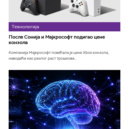
Технологијa
После Сонија и Мајкрософт подигао цене
конзола
Компанија Мајкрософт повећала је цене Xbox конзола,
наводећи као разлог раст трошкова...