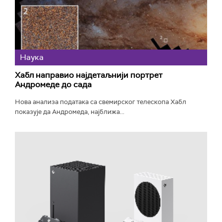
Наука
Хабл направио најдетаљнији портрет
Андромеде до сада
Нова анализа података са свемирског телескопа Хабл
показује да Андромеда, најближа...