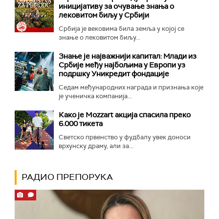
иницијативу за очување знања о
лековитом биљу у Србији
Србија је вековима била земља у којој се
знање о лековитом биљу...
Знање је најважнији капитал: Млади из
Србије међу најбољима у Европи уз
подршку Уникредит фондације
Седам међународних награда и признања које
је ученичка компанија...
Како је Mozzart акција спасила преко
6.000 тикета
Светско првенство у фудбалу увек доноси
врхунску драму, али за...
РАДИО ПРЕПОРУКА