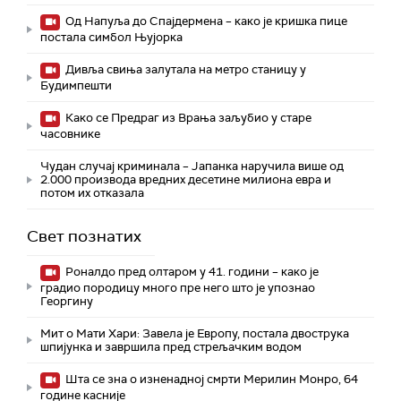
Од Напуља до Спајдермена – како је кришка пице
постала симбол Њујорка
Дивља свиња залутала на метро станицу у
Будимпешти
Како се Предраг из Врања заљубио у старе
часовнике
Чудан случај криминала – Јапанка наручила више од
2.000 производа вредних десетине милиона евра и
потом их отказала
Свет познатих
Роналдо пред олтаром у 41. години – како је
градио породицу много пре него што је упознао
Георгину
Мит о Мати Хари: Завела је Европу, постала двострука
шпијунка и завршила пред стрељачким водом
Шта се зна о изненадној смрти Мерилин Монро, 64
године касније