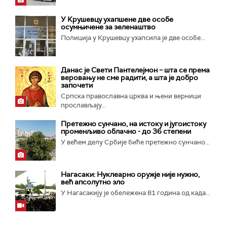
У Крушевцу ухапшене две особе
осумњичене за зеленаштво
Полиција у Крушевцу ухапсила је две особе...
Данас је Свети Пантелејмон – шта се према
веровању не сме радити, а шта је добро
започети
Српска православна црква и њени верници
прослављају...
Претежно сунчано, на истоку и југоистоку
променљиво облачно - до 36 степени
У већем делу Србије биће претежно сунчано...
Нагасаки: Нуклеарно оружје није нужно,
већ апсолутно зло
У Нагасакију је обележена 81 година од када...