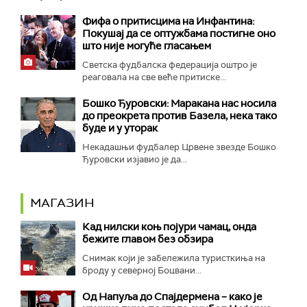
Фифа о притисцима на Инфантина:
Покушај да се оптужбама постигне оно
што није могуће гласањем
Светска фудбалска федерација оштро је
реаговала на све веће притиске...
Бошко Ђуровски: Маракана нас носила
до преокрета против Базела, нека тако
буде и у уторак
Некадашњи фудбалер Црвене звезде Бошко
Ђуровски изјавио је да...
МАГАЗИН
Кад нилски коњ појури чамац, онда
бежите главом без обзира
Снимак који је забележила туристкиња на
броду у северној Боцвани...
Од Напуља до Спајдермена – како је