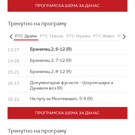
ПРОГРАМСКА ШЕМА ЗА ДАНАС
Тренутно на програму
етарац
РТС Драма
РТС Трезор
РТС Музика
РТС Живот
РТС Кла
Бранилац 2, 6-12 (R)
13:37
Бранилац 2, 7-12 (R)
14:28
Бранилац 2, 8-12 (R)
15:21
Документарне фусноте – Шором шајке а
16:13
Дунавом воз (R)
На путу за Монтевидео, 5-9 (R)
16:22
ПРОГРАМСКА ШЕМА ЗА ДАНАС
Тренутно на програму