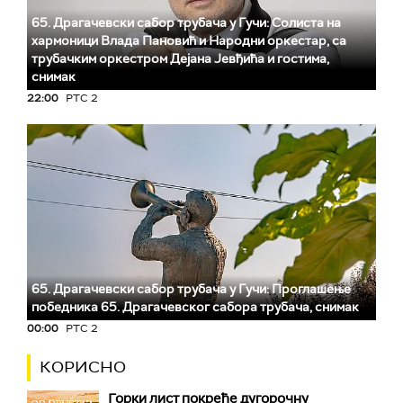
65. Драгачевски сабор трубача у Гучи: Солиста на
хармоници Влада Пановић и Народни оркестар, са
трубачким оркестром Дејана Јевђића и гостима,
снимак
22:00
РТС 2
65. Драгачевски сабор трубача у Гучи: Проглашење
победника 65. Драгачевског сабора трубача, снимак
00:00
РТС 2
КОРИСНО
Горки лист покреће дугорочну