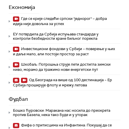
Економија
Где се крије следећи српски "једнорог" – добра
идеја није довољна за успех
ЕУ потврдила да Србија испуњава стандарде у
контроли безбедности хране биљног порекла
Инвестициони фондови у Србији – поверење у њих
и даље мало, али постоји простор за раст
Шкобаљ: Потрошња струје лети достигла зимски
ниво, морамо да тражимо нови енергетски пут
Од Београда ка више од 100 дестинација – Ер
Србија проширује флоту и мрежу летова
Фудбал
Бошко Ђуровски: Маракана нас носила до преокрета
против Базела, нека тако буде и у уторак
Фифа о притисцима на Инфантина: Покушај да се