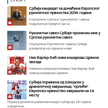
СПОРТ
Србија кандидат за домаћина Европског
рукометног првенства 2034. године
Скупштина Српског рукометног савеза
подржала је предлог да са...
Рукометни савез Србије променио име у
Српски рукометни савез
Скупштина Рукометног савеза Србије
усвојила је на седници нови...
Ник Вајлер-Баб нови кошаркаш Црвене
звезде
Немачки репрезентативац Ник Вајлер-Баб
нови је кошаркаш Црвене...
Србија поражена од Шведске у
драматичној завршници, "орлићи"
Европско првенство завршили на 14.
месту
Мушка рукометна репрезентација Србије до 18 година
освојила је...