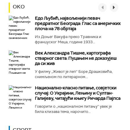
ОКО
Едо Љубић, највољенији певач
предратног Београда: Глас са америчких
плоча на 78 обртаја
Из Доњег Вакуфа преко Травника и
француског Меца, године 1933...
Век Александра Тишме, картографа
стварног света: Пуцањем не доказујеш
да си жив
У филму „Живот је леп“ Боре Драшковића,
снимљеном по литерарном...
Национално-класнo питање, совјетски
случај: О Украјини, Лењину и Султан-
Галијеву, читајући књигу Ричарда Пајпса
Говорити о „националном питању“ увек је
била клизава тема, нарочито...