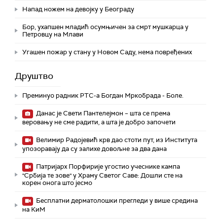
Напад ножем на девојку у Београду
Бор, ухапшен младић осумњичен за смрт мушкарца у
Петровцу на Млави
Угашен пожар у стану у Новом Саду, нема повређених
Друштво
Преминуо радник РТС-а Богдан Мркобрада - Боле.
Данас је Свети Пантелејмон – шта се према
веровању не сме радити, а шта је добро започети
Велимир Радојевић крв дао стоти пут, из Института
упозоравају да су залихе довољне за два дана
Патријарх Порфирије угостио учеснике кампа
"Србија те зове" у Храму Светог Саве: Дошли сте на
корен онога што јесмо
Бесплатни дерматолошки прегледи у више средина
на КиМ