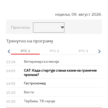
недеља, 09. август 2026.
Прогноза
Тренутно на програму
HD
РТС 1
РТС 2
РТС 3
Р
Ветеринарска мисија
13:34
САТ: Када стартује слање казни на граничне
14:05
прелазе?
Гастрономад
14:55
Вести
15:10
Тврђава, ТВ серија
15:20