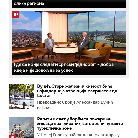
слику региона
Где се крије следећи српски "једнорог" – добра
идеја није довољна за успех
Вучић: Стари железнички мост биће
најмодернија атракција, завршетак до
Експа
Председник Србије Александар Вучић
изјавио...
Регион и свет у борби са пожарима –
хиљаде евакуисаних, затворени путеви и
туристичке зоне
У Црној Гори су забележена три пожара, у...