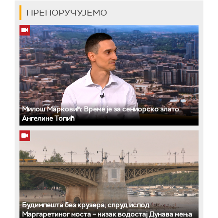
ПРЕПОРУЧУЈЕМО
Милош Марковић: Време је за сениорско злато
Ангелине Топић
Будимпешта без крузера, спруд испод
Маргаретиног моста – низак водостај Дунава мења