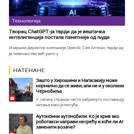
Технологијa
Творац ChatGPT-ја тврди да је вештачка
интелигенција постала паметнија од људи
Извршни директор компаније OpenAI, Сем Алтман, тврди да
је човечанство већ ушло у...
НАТЕНАНЕ
Зашто у Хирошими и Нагасакију може
нормално да се живи, али не и у околини
Чернобиља
У Јапану странци често забринуто постављају
питање како је могуће...
Аутономни аутомобили: Ко је крив ако
роботакси направи несрећу и хоће ли AI
заменити возаче?