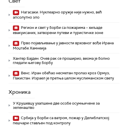
Свет
Нагасаки: Нуклеарно оружје није нужно, већ
апсолутно зло
Регион и свет у борби са пожарима – хиљаде
евакуисаних, затворени путеви и туристичке зоне
Прво појављивање у јавности врховног вође Ирана
Моџтабe Хамнеија
Хантер Бајден: Очев рак се проширио, веома је болно
гледати његову борбу
Венс: Иран обећао несметан пролаз кроз Ормуз;
Пакистан: Израел је претња целом муслиманском свету
Хроника
У Крушевцу ухапшене две особе осумњичене за
зеленаштво
Србија у борби са ватром, пожар у Делиблатској
пешчари стављен под контролу