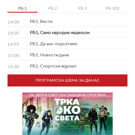
РБ 1
РБ 2
РБ 3
РБ 202
РБ1, Вести
14:00
РБ1, Само народна недељом
14:05
РБ1, Да вас подсетимо
14:55
РБ1, Новости дана
15:00
РБ1, Спортски журнал
15:30
ПРОГРАМСКА ШЕМА ЗА ДАНАС