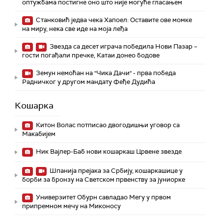
оптужбама постигне оно што није могуће гласањем
Станковић једва чека Хапоел: Оставите ове момке
на миру, нека све иде на моја леђа
Звезда са десет играча победила Нови Пазар –
гости погађали пречке, Катаи донео бодове
Земун немоћан на "Чика Дачи" - прва победа
Радничког у другом мандату Феђе Дудића
Кошарка
Китон Волас потписао двогодишњи уговор са
Макабијем
Ник Вајлер-Баб нови кошаркаш Црвене звезде
Шпанија прејакa за Србију, кошаркашице у
борби за бронзу на Светском првенству за јуниорке
Универзитет Обурн савладао Мегу у првом
припремном мечу на Миконосу