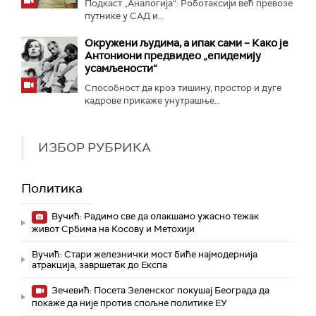
Подкаст „Аналогија“: Роботаксији већ превозе
путнике у САД и...
Окружени људима, а ипак сами – Како је
Антониони предвидео „епидемију
усамљености“
Способност да кроз тишину, простор и дуге
кадрове прикаже унутрашње...
ИЗБОР РУБРИКА
Политика
Вучић: Радимо све да олакшамо ужасно тежак
живот Србима на Косову и Метохији
Вучић: Стари железнички мост биће најмодернија
атракција, завршетак до Експа
Зечевић: Посета Зеленског покушај Београда да
покаже да није против спољне политике ЕУ