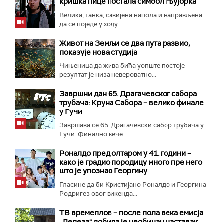
кришка пице постала симбол Њујорка
Велика, танка, савијена напола и направљена
да се поједе у ходу...
Живот на Земљи се два пута развио,
показује нова студија
Чињеница да жива бића уопште постоје
резултат је низа невероватно...
Завршни дан 65. Драгачевског сабора
трубача: Круна Сабора – велико финале
у Гучи
Завршава се 65. Драгачевски сабор трубача у
Гучи. Финално вече...
Роналдо пред олтаром у 41. години –
како је градио породицу много пре него
што је упознао Георгину
Гласине да би Кристијано Роналдо и Георгина
Родригез овог викенда...
ТВ времеплов – после пола века емисја
„Лепеза" добила је необичан наставак