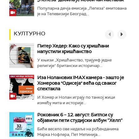
Популарна дечја емисија „Лепеза“ емитована
је на Телевизији Београд...
КУЛТУРНО
Питер Хедер: Како су хришћани
напустили хришћанство
У књизи „Хришћанство, тријумф једне
религије“ британски историчар...
Иза Ноланових IMAX камера - зашто је
Хомерова "Одисеја" већа од сваког
спектакла
И Хомер и Нолан играју по танкој жици
између мита и историје...
Роковник 6 – 12. август: Битлси су
објавили пети студијски албум ”Хелп”
Биће весело ове недеље на рођенданима
Марка Нофлера, Пет Метинија...