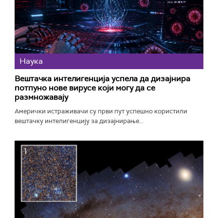
Наука
Вештачка интелигенција успела да дизајнира
потпуно нове вирусе који могу да се
размножавају
Амерички истраживачи су први пут успешно користили
вештачку интелигенцију за дизајнирање...