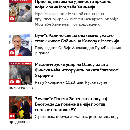
Прво појављивање у јавности врховног
вође Ирана Моџтабe Хамнеија
Иранска агенција Мехр објавила је на
друштвеној мрежи Икс снимак врховног вође
Моџтабе Хамнеија. Потпредседник...
Вучић: Радимо све да олакшамо ужасно
тежак живот Србима на Косову и Метохији
Председник Србије Александар Вучић изјавио
је данас...
Масовни руски удар на Одесу; зашто
Финска неће испоручити ракете "патриот"
Украјини
Рат у Украјини – 1628. дан. Руске трупе
покренуле су...
Зечевић: Посета Зеленског покушај
Београда да покаже да није против
спољне политике ЕУ
Суштинска порука домаћина је политика коју
председник...