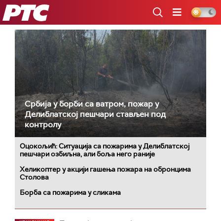
РТС
Србија у борби са ватром, пожар у
Делиблатској пешчари стављен под
контролу
Оцокољић: Ситуација са пожарима у Делиблатској
пешчари озбиљна, али боља него раније
Хеликоптер у акцији гашења пожара на обронцима
Столова
Борба са пожарима у сликама