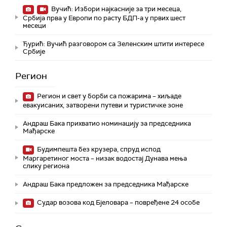
Вучић: Избори најкасније за три месеца,
Србија прва у Европи по расту БДП-а у првих шест
месеци
Ђурић: Вучић разговором са Зеленским штити интересе
Србије
Регион
Регион и свет у борби са пожарима – хиљаде
евакуисаних, затворени путеви и туристичке зоне
Андраш Бака прихватио номинацију за председника
Мађарске
Будимпешта без крузера, спруд испод
Маргаретиног моста – низак водостај Дунава мења
слику региона
Андраш Бакa предложен за председника Мађарске
Судар возова код Бјеловара – повређене 24 особе