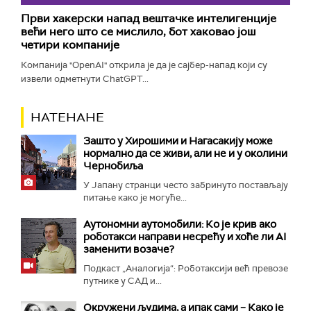
Први хакерски напад вештачке интелигенције
већи него што се мислило, бот хаковао још
четири компаније
Компанија "OpenAI" открила је да је сајбер-напад који су
извели одметнути ChatGPT...
НАТЕНАНЕ
Зашто у Хирошими и Нагасакију може
нормално да се живи, али не и у околини
Чернобиља
У Јапану странци често забринуто постављају
питање како је могуће...
Аутономни аутомобили: Ко је крив ако
роботакси направи несрећу и хоће ли AI
заменити возаче?
Подкаст „Аналогија“: Роботаксији већ превозе
путнике у САД и...
Окружени људима, а ипак сами – Како је