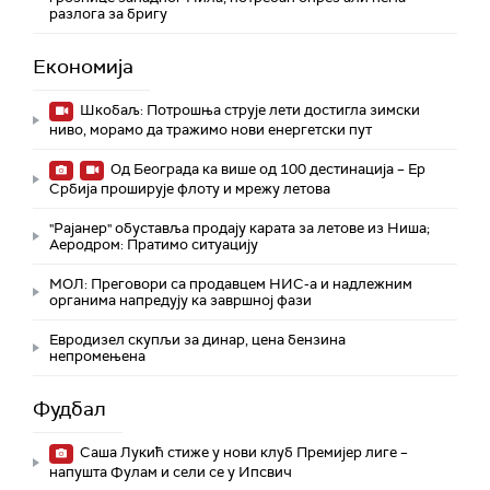
разлога за бригу
Економија
Шкобаљ: Потрошња струје лети достигла зимски
ниво, морамо да тражимо нови енергетски пут
Од Београда ка више од 100 дестинација – Ер
Србија проширује флоту и мрежу летова
"Рајанер" обуставља продају карата за летове из Ниша;
Аеродром: Пратимо ситуацију
МОЛ: Преговори са продавцем НИС-а и надлежним
органима напредују ка завршној фази
Евродизел скупљи за динар, цена бензина
непромењена
Фудбал
Саша Лукић стиже у нови клуб Премијер лиге –
напушта Фулам и сели се у Ипсвич