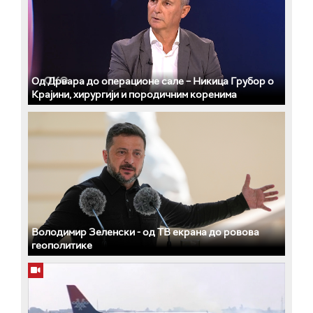
Од Дрвара до операционе сале – Никица Грубор о
Крајини, хирургији и породичним коренима
Володимир Зеленски - од ТВ екрана до ровова
геополитике