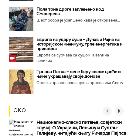
Пола тоне дроге заплењено код
Смедерева
Шест особа је ухапшено када је откривена...
Европа на удару суше – Дунав и Рајна на
историјском минимуму, трпе енергетика и
привреда
Европа се суочава са сушом, а већина
великих...
Трнова Петка – жене беру свеже цвеће и
њиме украшавају своје домове
Српска православна црква прославља Свету...
ОКО
Национално-класнo питање, совјетски
случај: О Украјини, Лењину и Султан-
Галијеву, читајући књигу Ричарда Пајпса