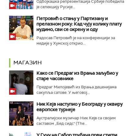
Одбојкашка репрезентација Србије победила
је селекцију Русије...
Петровић о стању у Партизану и
прелазном року: Кад чују колику плату
нудимо, сви се окрену и оду
Радосав Петровић је на конференцији за
медије у Хумској открио...
МАГАЗИН
Како се Предраг из Врања заљубио у
старе часовнике
Предраг Милојевић из Врања деценијама
сакупља сатове. У његовој...
Ник Кејв наступио у Београду у оквиру
европске турнеје
Аустралијски музичар Ник Кејв са својим
саставом „Бед сидс" (The...
У Гучу на Сабор трубача први стигли