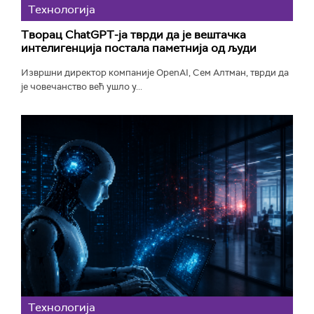
Технологијa
Творац ChatGPT-ја тврди да је вештачка
интелигенција постала паметнија од људи
Извршни директор компаније OpenAI, Сем Алтман, тврди да
је човечанство већ ушло у...
Технологијa