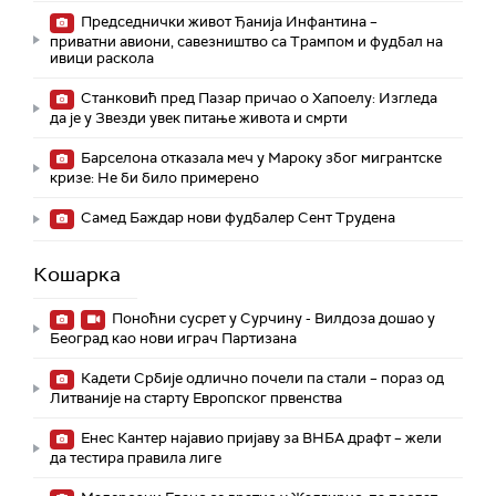
Председнички живот Ђанија Инфантина –
приватни авиони, савезништво са Трампом и фудбал на
ивици раскола
Станковић пред Пазар причао о Хапоелу: Изгледа
да је у Звезди увек питање живота и смрти
Барселона отказала меч у Мароку због мигрантске
кризе: Не би било примерено
Самед Баждар нови фудбалер Сент Трудена
Кошарка
Поноћни сусрет у Сурчину - Вилдоза дошао у
Београд као нови играч Партизана
Кадети Србије одлично почели па стали – пораз од
Литваније на старту Европског првенства
Енес Кантер најавио пријаву за ВНБА драфт – жели
да тестира правила лиге