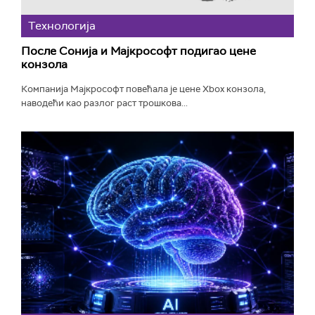
Технологијa
После Сонија и Мајкрософт подигао цене
конзола
Компанија Мајкрософт повећала је цене Xbox конзола,
наводећи као разлог раст трошкова...