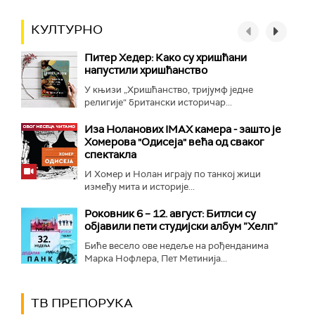
КУЛТУРНО
Питер Хедер: Како су хришћани
напустили хришћанство
У књизи „Хришћанство, тријумф једне
религије“ британски историчар...
Иза Ноланових IMAX камера - зашто је
Хомерова "Одисеја" већа од сваког
спектакла
И Хомер и Нолан играју по танкој жици
између мита и историје...
Роковник 6 – 12. август: Битлси су
објавили пети студијски албум ”Хелп”
Биће весело ове недеље на рођенданима
Марка Нофлера, Пет Метинија...
ТВ ПРЕПОРУКА