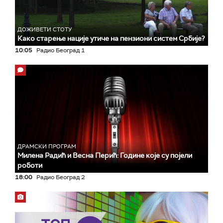
ДОЖИВЕТИ СТОТУ
Како старење нације утиче на пензиони систем Србије?
10:05
Радио Београд 1
ДРАМСКИ ПРОГРАМ
Милена Радић и Весна Перић: Године које су појели
роботи
18:00
Радио Београд 2