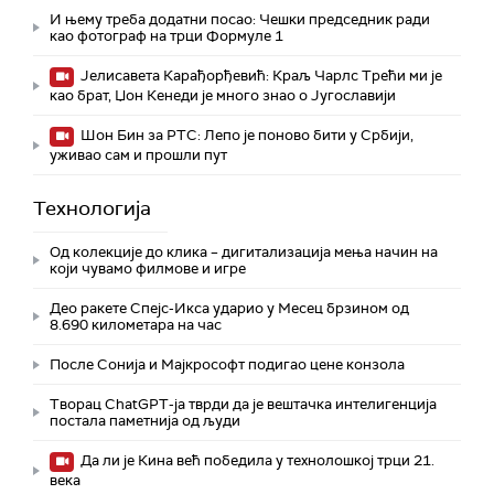
И њему треба додатни посао: Чешки председник ради
као фотограф на трци Формуле 1
Јелисавета Карађорђевић: Краљ Чарлс Трећи ми је
као брат, Џон Кенеди је много знао о Југославији
Шон Бин за РТС: Лепо је поново бити у Србији,
уживао сам и прошли пут
Технологијa
Од колекције до клика – дигитализација мења начин на
који чувамо филмове и игре
Део ракете Спејс-Икса ударио у Месец брзином од
8.690 километара на час
После Сонија и Мајкрософт подигао цене конзола
Творац ChatGPT-ја тврди да је вештачка интелигенција
постала паметнија од људи
Да ли је Кина већ победила у технолошкој трци 21.
века