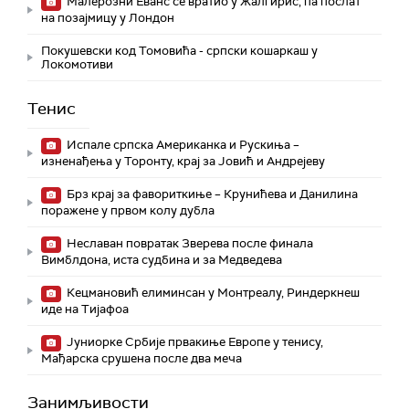
Малерозни Еванс се вратио у Жалгирис, па послат
на позајмицу у Лондон
Покушевски код Томовића - српски кошаркаш у
Локомотиви
Тенис
Испале српска Американка и Рускиња –
изненађења у Торонту, крај за Јовић и Андрејеву
Брз крај за фавориткиње – Крунићева и Данилина
поражене у првом колу дубла
Неславан повратак Зверева после финала
Вимблдона, иста судбина и за Медведева
Кецмановић елиминсан у Монтреалу, Риндеркнеш
иде на Тијафоа
Јуниорке Србије првакиње Европе у тенису,
Мађарска срушена после два меча
Занимљивости