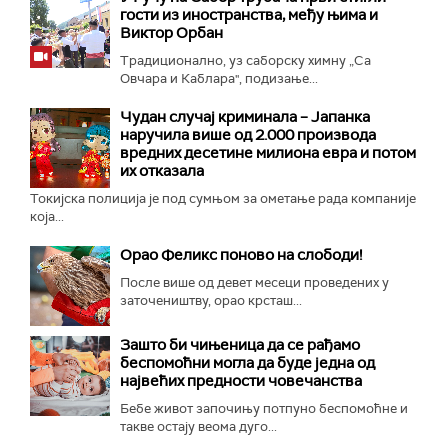
гости из иностранства, међу њима и
Виктор Орбан
Традиционално, уз саборску химну „Са
Овчара и Каблара", подизање...
Чудан случај криминала – Јапанка
наручила више од 2.000 производа
вредних десетине милиона евра и потом
их отказала
Токијска полиција је под сумњом за ометање рада компаније
која...
Орао Феликс поново на слободи!
После више од девет месеци проведених у
заточеништву, орао крсташ...
Зашто би чињеница да се рађамо
беспомоћни могла да буде једна од
највећих предности човечанства
Бебе живот започињу потпуно беспомоћне и
такве остају веома дуго...