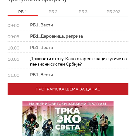
РБ 1
РБ 2
РБ 3
РБ 202
РБ1, Вести
09:00
РБ1, Даровница, реприза
09:05
РБ1, Вести
10:00
Доживети стоту: Како старење нације утиче на
10:05
пензиони систем Србије?
РБ1, Вести
11:00
ПРОГРАМСКА ШЕМА ЗА ДАНАС