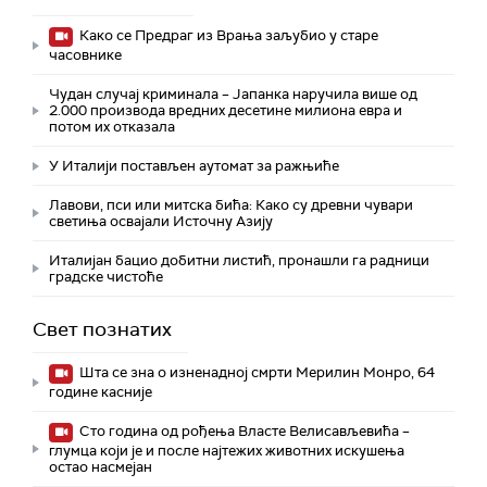
Како се Предраг из Врања заљубио у старе
часовнике
Чудан случај криминала – Јапанка наручила више од
2.000 производа вредних десетине милиона евра и
потом их отказала
У Италији постављен аутомат за ражњиће
Лавови, пси или митска бића: Како су древни чувари
светиња освајали Источну Азију
Италијан бацио добитни листић, пронашли га радници
градске чистоће
Свет познатих
Шта се зна о изненадној смрти Мерилин Монро, 64
године касније
Сто година од рођења Власте Велисављевића –
глумца који је и после најтежих животних искушења
остао насмејан