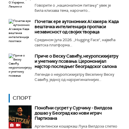
Говорити о „националном питању“ увек је
била клизава тема, нарочито...
Почетак ере аутономних AI хакера: Када
вештачка интелигенција прогласи
независност од својих твораца
Средином јула 2026. „Hugging Face“, највећа
светска платформа...
Приче о Веску Савићу, неуропсихијатру
и уметнику псовања: Церомонијал
мајстор последњег београдског салона
Легенде о неуропсихијатру Веселину Веску
Савићу, једној од најоригиналнијих...
СПОРТ
Поноћни сусрет у Сурчину - Вилдоза
дошао у Београд као нови играч
Партизана
Аргентински кошаркаш Лука Вилдоза слетео