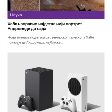
Наука
Хабл направио најдетаљнији портрет
Андромеде до сада
Нова анализа података са свемирског телескопа Хабл
показује да Андромеда, најближа...