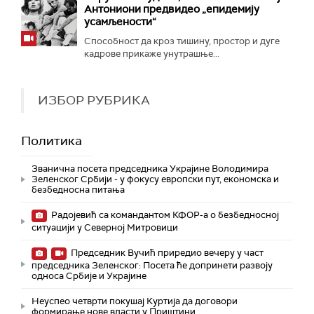
Антониони предвидео „епидемију
усамљености“
Способност да кроз тишину, простор и дуге
кадрове прикаже унутрашње...
ИЗБОР РУБРИКА
Политика
Званична посета председника Украјине Володимира
Зеленског Србији - у фокусу европски пут, економска и
безбедносна питања
Радојевић са командантом КФОР-а о безбедносној
ситуацији у Северној Митровици
Председник Вучић приредио вечеру у част
председника Зеленског: Посета ће допринети развоју
односа Србије и Украјине
Неуспео четврти покушај Куртија да договори
формирање нове власти у Приштини