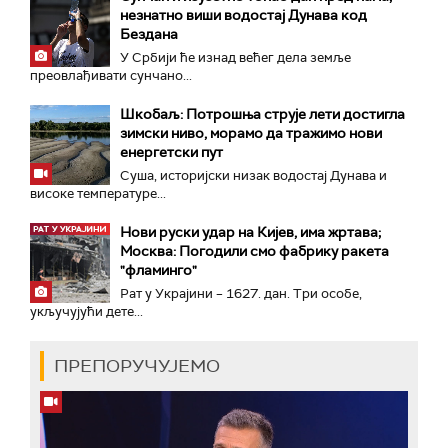
незнатно виши водостај Дунава код
Бездана
У Србији ће изнад већег дела земље
преовлађивати сунчано...
Шкобаљ: Потрошња струје лети достигла
зимски ниво, морамо да тражимо нови
енергетски пут
Суша, историјски низак водостај Дунава и
високе температуре...
Нови руски удар на Кијев, има жртава;
Москва: Погодили смо фабрику ракета
"фламинго"
Рат у Украјини – 1627. дан. Три особе,
укључујући дете...
ПРЕПОРУЧУЈЕМО