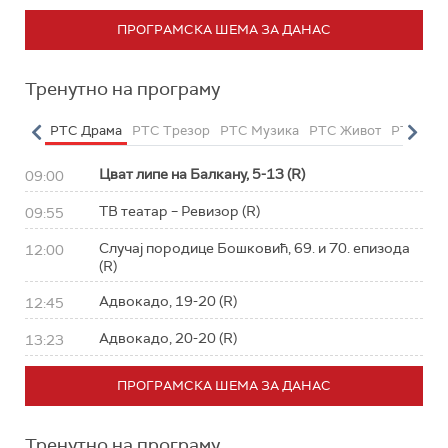
ПРОГРАМСКА ШЕМА ЗА ДАНАС
Тренутно на програму
етарац
РТС Драма
РТС Трезор
РТС Музика
РТС Живот
РТС Кла
Цват липе на Балкану, 5-13 (R)
09:00
ТВ театар – Ревизор (R)
09:55
Случај породице Бошковић, 69. и 70. епизода
12:00
(R)
Адвокадо, 19-20 (R)
12:45
Адвокадо, 20-20 (R)
13:23
ПРОГРАМСКА ШЕМА ЗА ДАНАС
Тренутно на програму