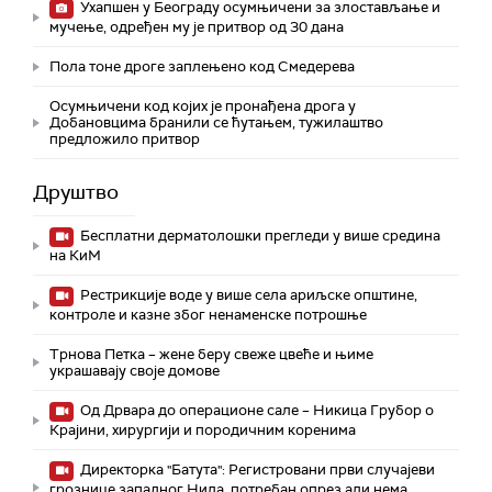
Ухапшен у Београду осумњичени за злостављање и
мучење, одређен му је притвор од 30 дана
Пола тоне дроге заплењено код Смедерева
Осумњичени код којих је пронађена дрога у
Добановцима бранили се ћутањем, тужилаштво
предложило притвор
Друштво
Бесплатни дерматолошки прегледи у више средина
на КиМ
Рестрикције воде у више села ариљске општине,
контроле и казне због ненаменске потрошње
Трнова Петка – жене беру свеже цвеће и њиме
украшавају своје домове
Од Дрвара до операционе сале – Никица Грубор о
Крајини, хирургији и породичним коренима
Директорка "Батута": Регистровани први случајеви
грознице западног Нила, потребан опрез али нема