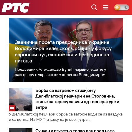
РТС
Званична посета председника Украјине
Володимира Зеленског Србији - у фокусу
европски пут, економска и безбедносна
питања
Председник Александар Вучић најавио је да ће у
разговору с украјинским колегом Володимиром...
Борба са ватреном стихијом у
Делиблатској пешчари и на Столовима,
стање на терену зависи од температуре и
ветра
У Делиблатској пешчари борба са ватром води се из ваздуха
и са копна. Из МУП-а кажу да је овог јутра...
Сунчан и изузетно топао дан пред нама,