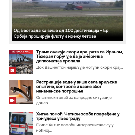
Од Београда ка више од 100 дестинација – Ер
Србија проширује флоту и мрежу летова
Трамп очекује скори крај рата са Ираном,
Техеран поручује да је америчка
дипломатија пропала
Док Вашингтон најављује могући скори крај...
Рестрикције воде у више села ариљске
општине, контроле и казне због
ненаменске потрошње
Општински штаб за ванредне ситуације
донео...
Хитна помоћ: Четири особе повређене у
три удеса у Београду
Екипе Хитне помоћи интервенисале су у
ноћној...