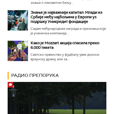
знање о лековитом биљу...
Знање је најважнији капитал: Млади из
Србије међу најбољима у Европи уз
подршку Уникредит фондације
Седам међународних награда и признања које
је ученичка компанија...
Како је Mozzart акција спасила преко
6.000 тикета
Светско првенство у фудбалу увек доноси
врхунску драму, али за...
РАДИО ПРЕПОРУКА