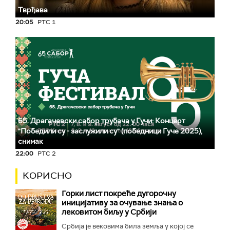
Тврђава
20:05
РТС 1
65. Драгачевски сабор трубача у Гучи: Концерт
"Победили су - заслужили су" (победници Гуче 2025),
снимак
22:00
РТС 2
КОРИСНО
Горки лист покреће дугорочну
иницијативу за очување знања о
лековитом биљу у Србији
Србија је вековима била земља у којој се