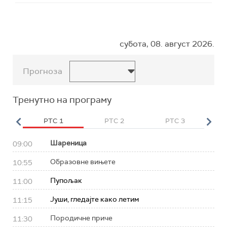
субота, 08. август 2026.
Прогноза
Тренутно на програму
HD
РТС 1
РТС 2
РТС 3
Р
Шареница
09:00
Образовне вињете
10:55
Пупољак
11:00
Јуши, гледајте како летим
11:15
Породичне приче
11:30