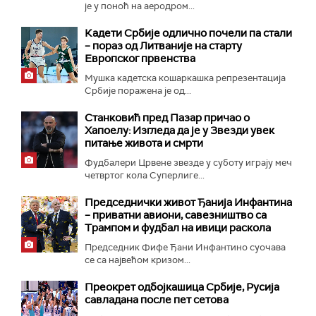
је у поноћ на аеродром...
Кадети Србије одлично почели па стали
– пораз од Литваније на старту
Европског првенства
Мушка кадетска кошаркашка репрезентација
Србије поражена је од...
Станковић пред Пазар причао о
Хапоелу: Изгледа да је у Звезди увек
питање живота и смрти
Фудбалери Црвене звезде у суботу играју меч
четвртог кола Суперлиге...
Председнички живот Ђанија Инфантина
– приватни авиони, савезништво са
Трампом и фудбал на ивици раскола
Председник Фифе Ђани Инфантино суочава
се са највећом кризом...
Преокрет одбојкашица Србије, Русија
савладана после пет сетова