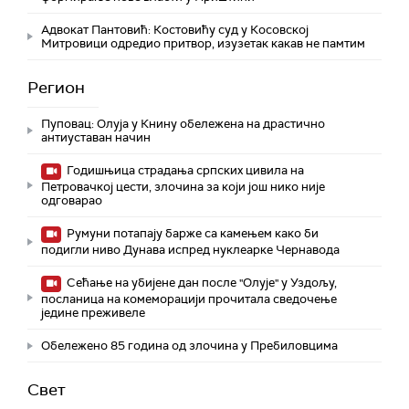
Адвокат Пантовић: Костовићу суд у Косовској
Митровици одредио притвор, изузетак какав не памтим
Регион
Пуповац: Олуја у Книну обележена на драстично
антиуставан начин
Годишњица страдања српских цивила на
Петровачкој цести, злочина за који још нико није
одговарао
Румуни потапају барже са камењем како би
подигли ниво Дунава испред нуклеарке Чернавода
Сећање на убијене дан после "Олује" у Уздољу,
посланица на комеморацији прочитала сведочење
једине преживеле
Обележено 85 година од злочина у Пребиловцима
Свет