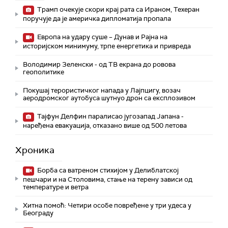
Трамп очекује скори крај рата са Ираном, Техеран
поручује да је америчка дипломатија пропала
Европа на удару суше – Дунав и Рајна на
историјском минимуму, трпе енергетика и привреда
Володимир Зеленски - од ТВ екрана до ровова
геополитике
Покушај терористичког напада у Лајпцигу, возач
аеродромског аутобуса шутнуо дрон са експлозивом
Тајфун Делфин паралисао југозапад Јапана -
наређена евакуација, отказано више од 500 летова
Хроника
Борба са ватреном стихијом у Делиблатској
пешчари и на Столовима, стање на терену зависи од
температуре и ветра
Хитна помоћ: Четири особе повређене у три удеса у
Београду