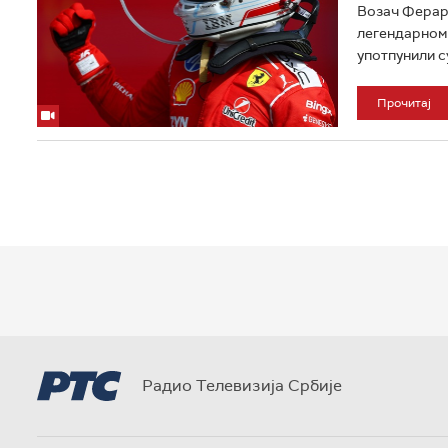
Возач Ферари
легендарном 
употпунили с
Прочитај
Радио Телевизија Србије