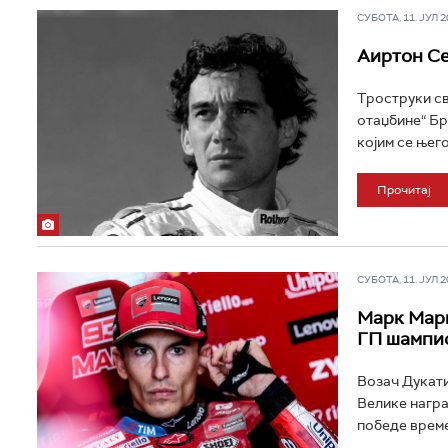
СУБОТА, 11. ЈУЛ 20
Аиртон Се
Троструки св
отаџбине“ Бр
којим се њего
Прочитај
СУБОТА, 11. ЈУЛ 20
Марк Марк
ГП шампи
Возач Дукати
Велике награ
победе време