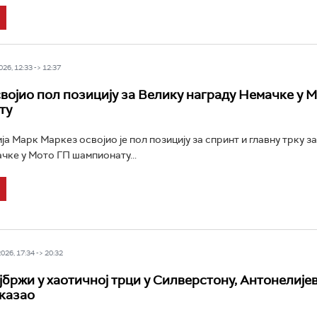
26, 12:33 -> 12:37
војио пол позицију за Велику награду Немачке у 
ту
ја Марк Маркез освојио је пол позицију за спринт и главну трку з
чке у Мото ГП шампионату...
26, 17:34 -> 20:32
јбржи у хаотичној трци у Силверстону, Антонелије
казао