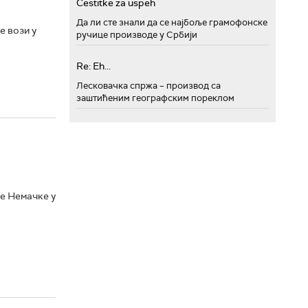
Cestitke za uspeh
Да ли сте знали да се најбоље грамофонске
е вози у
ручице производе у Србији
Re: Eh...
Лесковачка спржа – производ са
заштићеним географским пореклом
де Немачке у