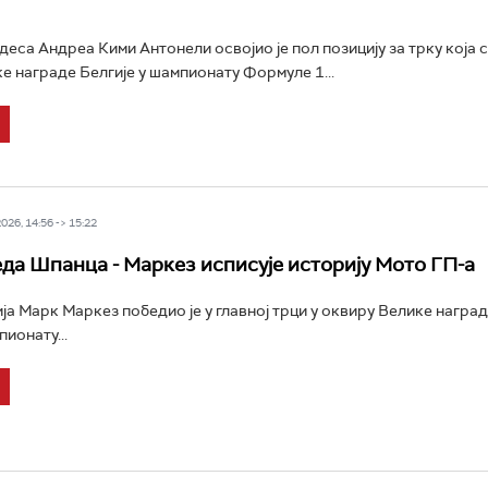
еса Андреа Кими Антонели освојио је пол позицију за трку која с
е награде Белгије у шампионату Формуле 1...
26, 14:56 -> 15:22
да Шпанца - Маркез исписује историју Мото ГП-а
ја Марк Маркез победио је у главној трци у оквиру Велике награ
ионату...