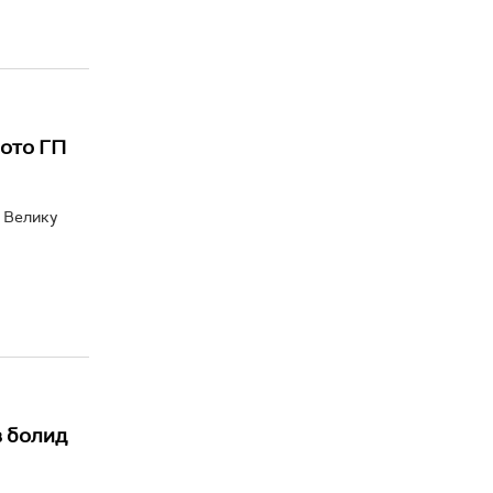
Мото ГП
а Велику
в болид