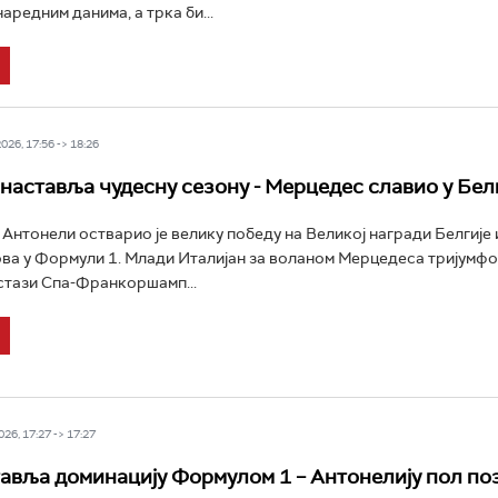
аредним данима, а трка би...
26, 17:56 -> 18:26
наставља чудесну сезону - Мерцедес славио у Бел
Антонели остварио је велику победу на Великој награди Белгије 
ова у Формули 1. Млади Италијан за воланом Мерцедеса тријумфов
стази Спа-Франкоршамп...
26, 17:27 -> 17:27
авља доминацију Формулом 1 – Антонелију пол поз