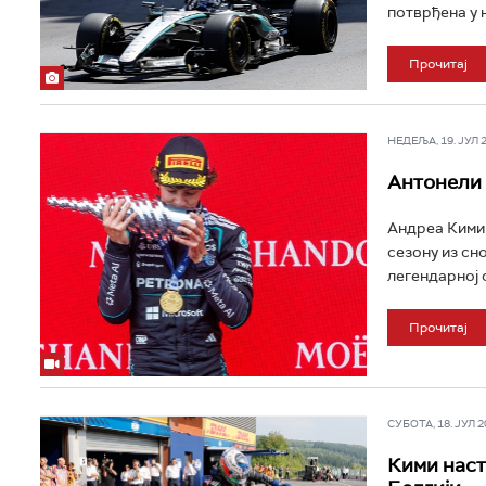
потврђена у н
Прочитај
НЕДЕЉА, 19. ЈУЛ 20
Aнтонели 
Андреа Кими 
сезону из сн
легендарној 
Прочитај
СУБОТА, 18. ЈУЛ 20
Кими наст