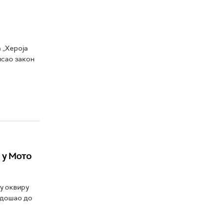
 „Хероја
исао закон
 у Мото
 у оквиру
 дошао до