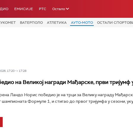
АДИО
ЕМИСИЈЕ
РТС
Остало
РУКОМЕТ
ВАТЕРПОЛО
АТЛЕТИКА
АУТО-МОТО
ОСТАЛИ СПОРТОВ
26, 17:20 -> 17:28
едио на Великој награди Мађарске, први тријумф 
ена Ландо Норис победио је на трци за Велику награду Мађарске
шампионата Формуле 1, и стигао до првог тријумфа у сезони, уку