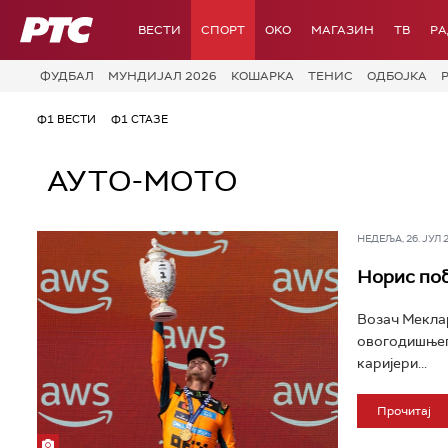
РТС
ВЕСТИ
СПОРТ
OKO
МАГАЗИН
ТВ
Р
ФУДБАЛ
МУНДИЈАЛ 2026
КОШАРКА
ТЕНИС
ОДБОЈКА
Ф1 ВЕСТИ
Ф1 СТАЗЕ
АУТО-МОТО
НЕДЕЉА, 26. ЈУЛ 20
Норис поб
Возач Меклар
овогодишњег 
каријери...
Прочитај