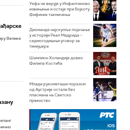
Уефа не верује у Инфантиново
извињење и остаје при бојкоту
Фифиних такмичења
Мађарске
Диоманде најскупље појачање
у историји Реал Мадрида –
иру Велике
седмогодишњи уговор за
тинејџера
Шампион Холандије довео
Филипа Костића
Млади рукометаши поразом
од Аустрије остали без
пласмана на Светско
првенство
азану
Сепанг
анично