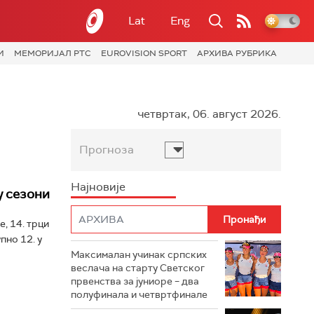
Lat
Eng
И
МЕМОРИЈАЛ РТС
EUROVISION SPORT
АРХИВА РУБРИКА
четвртак, 06. август 2026.
Прогноза
Најновије
у сезони
, 14. трци
пно 12. у
Максималан учинак српских
веслача на старту Светског
првенства за јуниоре – два
полуфинала и четвртфинале