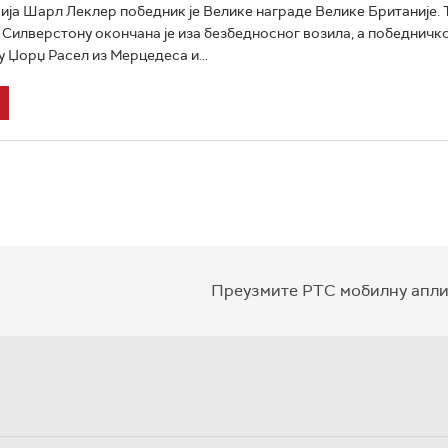
ја Шарл Леклер победник је Велике награде Велике Британије. 
Силверстону окончана је иза безбедносног возила, а победничк
у Џорџ Расел из Мерцедеса и...
Преузмите РТС мобилну апли