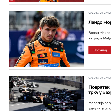
СУБОТА, 25. ЈУЛ 20
Ландо Нор
Возач Меклар
награде Мађа
Прочитај
СУБОТА, 25. ЈУЛ 20
Повратак 
трку у Ба
Малезија ће 
заменити отк