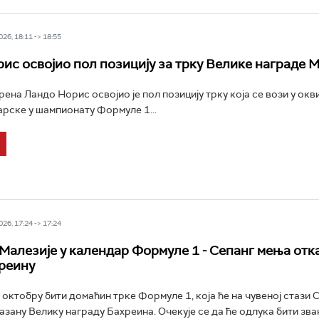
26, 18:11 -> 18:55
ис освојио пол позицију за трку Велике награде 
ена Ландо Норис освојио је пол позицију трку која се вози у окв
рске у шампионату Формуле 1...
26, 17:24 -> 17:24
Малезије у календар Формуле 1 - Сепанг мења отк
хреину
у октобру бити домаћин трке Формуле 1, која ће на чувеној стази 
азану Велику награду Бахреина. Очекује се да ће одлука бити зв