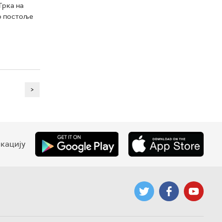
Трка на
о постоље
>
кацију