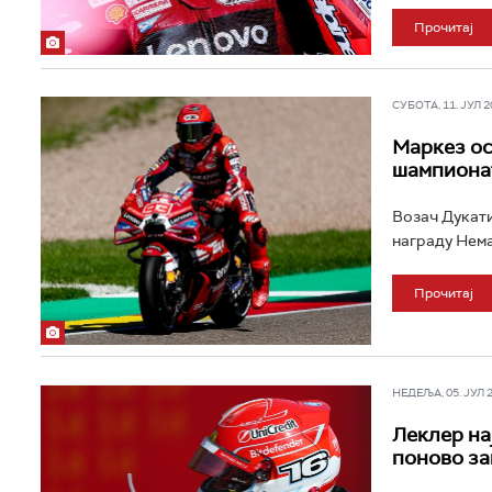
Прочитај
СУБОТА, 11. ЈУЛ 20
Маркез ос
шампиона
Возач Дукати
награду Нема
Прочитај
НЕДЕЉА, 05. ЈУЛ 20
Леклер на
поново за