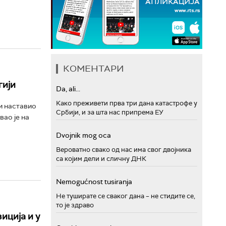
КОМЕНТАРИ
гији
Da, ali...
Како преживети прва три дана катастрофе у
и наставио
Србији, и за шта нас припрема ЕУ
ао је на
Dvojnik mog oca
Вероватно свако од нас има свог двојника
са којим дели и сличну ДНК
Nemogućnost tusiranja
Не туширате се сваког дана – не стидите се,
то је здраво
иција и у