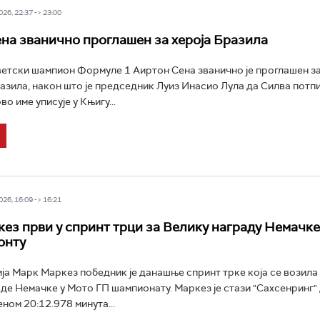
26, 22:37 -> 23:00
на званично проглашен за хероја Бразила
етски шампион Формуле 1 Аиртон Сена званично је проглашен за
азила, након што је председник Луиз Инасио Лула да Силва потп
во име уписује у Књигу...
26, 16:09 -> 16:21
ез први у спринт трци за Велику награду Немачке
онту
ја Марк Маркез победник је данашње спринт трке која се возила
де Немачке у Мото ГП шампионату. Маркез је стази "Сахсенринг"
ном 20:12.978 минута...