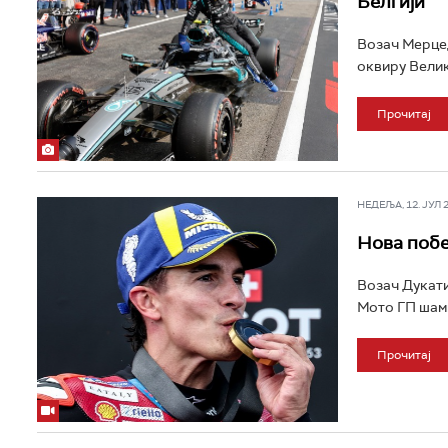
Белгији
Возач Мерцед
оквиру Велик
Прочитај
НЕДЕЉА, 12. ЈУЛ 20
Нова побе
Возач Дукати
Мото ГП шамп
Прочитај