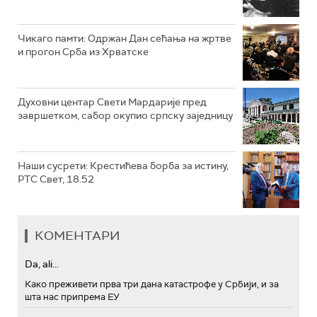
Чикаго памти: Одржан Дан сећања на жртве
и прогон Срба из Хрватске
Духовни центар Свети Мардарије пред
завршетком, сабор окупио српску заједницу
Наши сусрети: Крестићева борба за истину,
РТС Свет, 18.52
КОМЕНТАРИ
Da, ali...
Како преживети прва три дана катастрофе у Србији, и за
шта нас припрема ЕУ