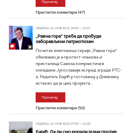
Прочитај
Пристигли коментари (47)
НЕДЕЉА, 10. НОВ 2013, 19:45 -> 21:01
„Равна гора“ треба да пробуди
заборављени патриотизам
Почетак емитовања серије „Равна гора“
обележио је и протест чланова и
присталица Савеза комунистичке
омладине Југославије испред зграде РТС-
а. Редитељ Бајић у гостовању у Дневнику
истакао да је циљ пројекта...
Прочитај
Пристигли коментари (50)
НЕДЕЉА, 10. НОВ 2013, 07:30 -> 21:00
Бајић: Да ли смо морали једни против