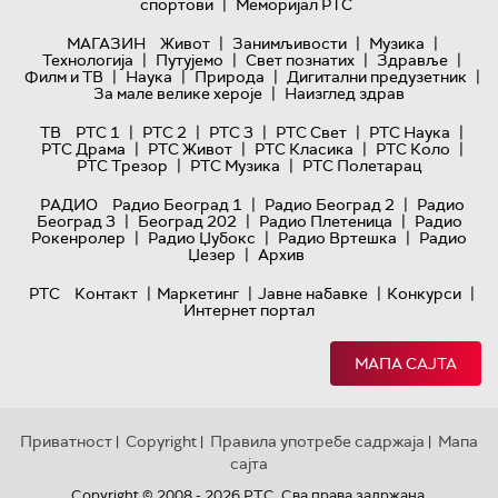
|
спортови
Меморијал РТС
|
|
|
МАГАЗИН
Живот
Занимљивости
Музика
|
|
|
|
Технологијa
Путујемо
Свет познатих
Здравље
|
|
|
|
Филм и ТВ
Наука
Природа
Дигитални предузетник
|
За мале велике хероје
Наизглед здрав
|
|
|
|
|
ТВ
РТС 1
РТС 2
РТС 3
РТС Свет
РТС Наука
|
|
|
|
РТС Драма
РТС Живот
РТС Класика
РТС Коло
|
|
РТС Трезор
РТС Музика
РТС Полетарац
|
|
РАДИО
Радио Београд 1
Радио Београд 2
Радио
|
|
|
Београд 3
Београд 202
Радио Плетеница
Радио
|
|
|
Рокенролер
Радио Џубокс
Радио Вртешка
Радио
|
Џезер
Архив
|
|
|
|
РТС
Контакт
Маркетинг
Јавне набавке
Конкурси
Интернет портал
МАПА САЈТА
Приватност
Copyright
Правила употребе садржаја
Мапа
|
|
|
сајта
Copyright © 2008 - 2026 РТС. Сва права задржана.