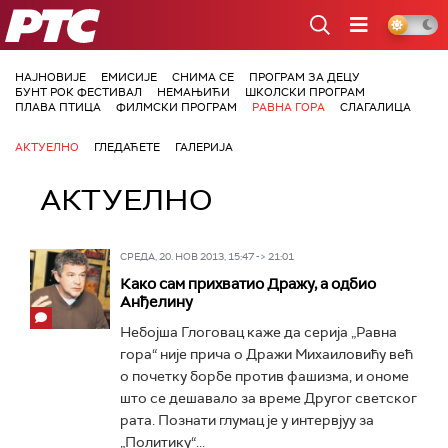
РТС
НАЈНОВИЈЕ
ЕМИСИЈЕ
СНИМА СЕ
ПРОГРАМ ЗА ДЕЦУ
БУНТ РОК ФЕСТИВАЛ
НЕМАЊИЋИ
ШКОЛСКИ ПРОГРАМ
ПЛАВА ПТИЦА
ФИЛМСКИ ПРОГРАМ
РАВНА ГОРА
СЛАГАЛИЦА
АКТУЕЛНО
ГЛЕДАЋЕТЕ
ГАЛЕРИЈА
АКТУЕЛНО
СРЕДА, 20. НОВ 2013, 15:47 -> 21:01
Како сам прихватио Дражу, а одбио
Анђелину
Небојша Глоговац каже да серија „Равна
гора“ није прича о Дражи Михаиловићу већ
о почетку борбе против фашизма, и ономе
што се дешавало за време Другог светског
рата. Познати глумац је у интервјуу за
„Политику“...