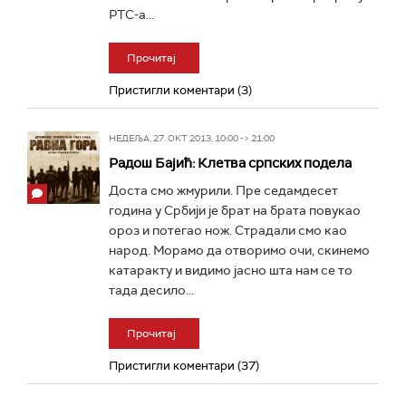
РТС-а...
Прочитај
Пристигли коментари (3)
НЕДЕЉА, 27. ОКТ 2013, 10:00 -> 21:00
Радош Бајић: Клетва српских подела
Доста смо жмурили. Пре седамдесет
година у Србији је брат на брата повукао
ороз и потегао нож. Страдали смо као
народ. Морамо да отворимо очи, скинемо
катаракту и видимо јасно шта нам се то
тада десило...
Прочитај
Пристигли коментари (37)