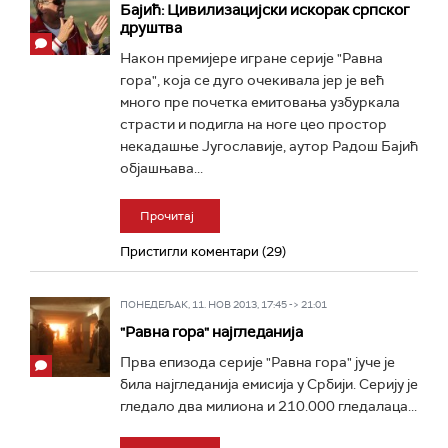
Бајић: Цивилизацијски искорак српског
друштва
Након премијере игране серије "Равна
гора", која се дуго очекивала јер је већ
много пре почетка емитовања узбуркала
страсти и подигла на ноге цео простор
некадашње Југославије, аутор Радош Бајић
објашњава...
Прочитај
Пристигли коментари (29)
ПОНЕДЕЉАК, 11. НОВ 2013, 17:45 -> 21:01
"Равна гора" најгледанија
Прва епизода серије "Равна гора" јуче је
била најгледанија емисија у Србији. Серију је
гледало два милиона и 210.000 гледалаца...