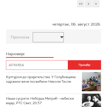
<<
<
>
четвртак, 06. август 2026.
Прогноза
Најновије
Културом до пријатељства: У Голубовцима
одржано вече посвећено Николи Тесли
Наши сусрети: Небојша Митрић – небески
вајар, РТС Свет, 20.57