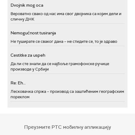
Dvojnik mog oca
Вероватно свако од нас има свог двојника са којим дели и
сличну ДНК
Nemogućnost tusiranja
Не туширате се сваког дана – не стидите се, то је здраво
Cestitke za uspeh
Да ли сте знали да се најбоље грамофонске ручице
производе у Србији
Re: Eh...
Лесковачка спржа – производ са заштићеним географским
пореклом
Преузмите РТС мобилну апликацију