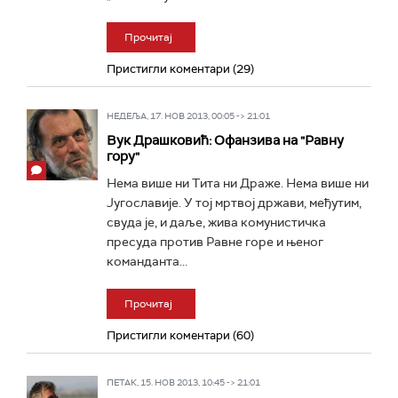
Прочитај
Пристигли коментари (29)
НЕДЕЉА, 17. НОВ 2013, 00:05 -> 21:01
Вук Драшковић: Офанзива на "Равну
гору"
Нема више ни Тита ни Драже. Нема више ни
Југославије. У тој мртвој држави, међутим,
свуда је, и даље, жива комунистичка
пресуда против Равне горе и њеног
команданта...
Прочитај
Пристигли коментари (60)
ПЕТАК, 15. НОВ 2013, 10:45 -> 21:01