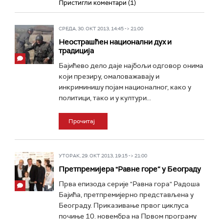
Пристигли коментари (1)
СРЕДА, 30. ОКТ 2013, 14:45 -> 21:00
Неострашћен национални дух и
традиција
Бајићево дело даје најбољи одговор онима
који презиру, омаловажавају и
инкриминишу појам националног, како у
политици, тако и у култури...
Прочитај
УТОРАК, 29. ОКТ 2013, 19:15 -> 21:00
Претпремијера "Равне горе“ у Београду
Прва епизода серије "Равна гора" Радоша
Бајића, претпремијерно представљена у
Београду. Приказивање првог циклуса
почиње 10. новембра на Првом програму