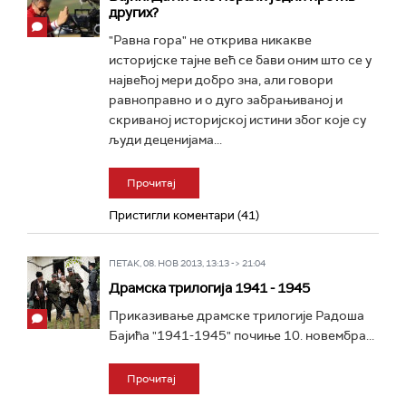
других?
"Равна гора" не открива никакве
историјске тајне већ се бави оним што се у
највећој мери добро зна, али говори
равноправно и о дуго забрањиваној и
скриваној историјској истини због које су
људи деценијама...
Прочитај
Пристигли коментари (41)
ПЕТАК, 08. НОВ 2013, 13:13 -> 21:04
Драмска трилогија 1941 - 1945
Приказивање драмске трилогије Радоша
Бајића "1941-1945" почиње 10. новембра...
Прочитај