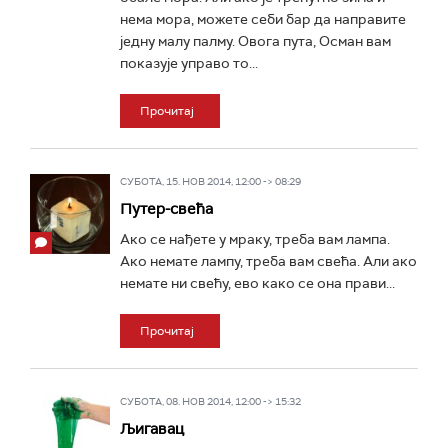
нема мора, можете себи бар да направите
једну малу палму. Овога пута, Осман вам
показује управо то...
Прочитај
СУБОТА, 15. НОВ 2014, 12:00 -> 08:29
Путер-свећа
Ако се нађете у мраку, треба вам лампа.
Ако немате лампу, треба вам свећа. Али ако
немате ни свећу, ево како се она прави...
Прочитај
СУБОТА, 08. НОВ 2014, 12:00 -> 15:32
Љигавац