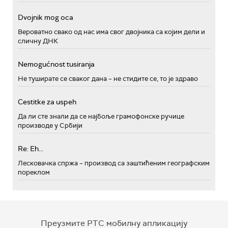
Dvojnik mog oca
Вероватно свако од нас има свог двојника са којим дели и
сличну ДНК
Nemogućnost tusiranja
Не туширате се сваког дана – не стидите се, то је здраво
Cestitke za uspeh
Да ли сте знали да се најбоље грамофонске ручице
производе у Србији
Re: Eh...
Лесковачка спржа – производ са заштићеним географским
пореклом
Преузмите РТС мобилну апликацију