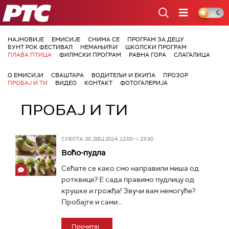
РТС
НАЈНОВИЈЕ
ЕМИСИЈЕ
СНИМА СЕ
ПРОГРАМ ЗА ДЕЦУ
БУНТ РОК ФЕСТИВАЛ
НЕМАЊИЋИ
ШКОЛСКИ ПРОГРАМ
ПЛАВА ПТИЦА
ФИЛМСКИ ПРОГРАМ
РАВНА ГОРА
СЛАГАЛИЦА
О ЕМИСИЈИ
СВАШТАРА
ВОДИТЕЉИ И ЕКИПА
ПРОЗОР
ПРОБАЈ И ТИ
ВИДЕО
КОНТАКТ
ФОТОГАЛЕРИЈА
ПРОБАЈ И ТИ
СУБОТА, 20. ДЕЦ 2014, 12:00 -> 23:30
Воћо-пудла
Сећате се како смо направили миша од
ротквице? Е сада правимо пудлицу од
крушке и грожђа! Звучи вам немогуће?
Пробајте и сами...
Прочитај