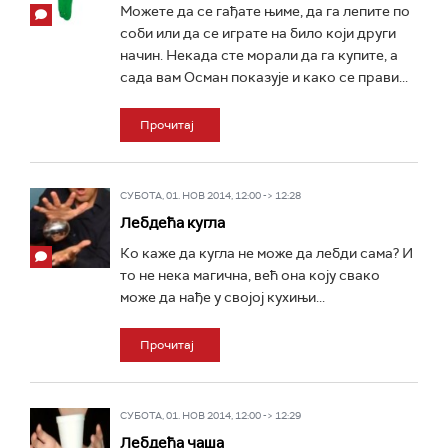
Можете да се гађате њиме, да га лепите по
соби или да се играте на било који други
начин. Некада сте морали да га купите, а
сада вам Осман показује и како се прави...
Прочитај
СУБОТА, 01. НОВ 2014, 12:00 -> 12:28
Лебдећа кугла
Ко каже да кугла не може да лебди сама? И
то не нека магична, већ она коју свако
може да нађе у својој кухињи...
Прочитај
СУБОТА, 01. НОВ 2014, 12:00 -> 12:29
Лебдећа чаша