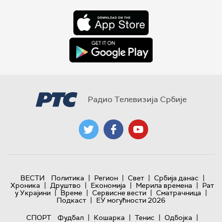
Радио Телевизија Србије
|
|
|
|
ВЕСТИ
Политика
Регион
Свет
Србија данас
|
|
|
|
Хроника
Друштво
Економија
Мерила времена
Рат
|
|
|
|
у Украјини
Време
Сервисне вести
Сматрачница
|
Подкаст
ЕУ могућности 2026
|
|
|
|
СПОРТ
Фудбал
Кошарка
Тенис
Одбојка