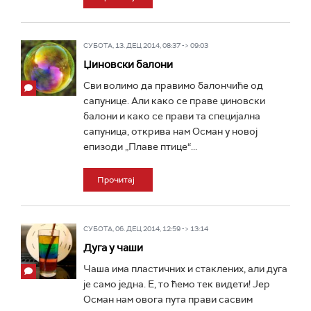
СУБОТА, 13. ДЕЦ 2014, 08:37 -> 09:03
Џиновски балони
Сви волимо да правимо балончиће од
сапунице. Али како се праве џиновски
балони и како се прави та специјална
сапуница, открива нам Осман у новој
епизоди „Плаве птице“...
Прочитај
СУБОТА, 06. ДЕЦ 2014, 12:59 -> 13:14
Дуга у чаши
Чаша има пластичних и стаклених, али дуга
је само једна. Е, то ћемо тек видети! Јер
Осман нам овога пута прави сасвим