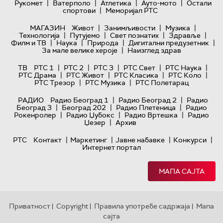
|
|
|
|
Рукомет
Ватерполо
Атлетика
Ауто-мото
Остали
|
спортови
Меморијал РТС
|
|
|
МАГАЗИН
Живот
Занимљивости
Музика
|
|
|
|
Технологијa
Путујемо
Свет познатих
Здравље
|
|
|
|
Филм и ТВ
Наука
Природа
Дигитални предузетник
|
За мале велике хероје
Наизглед здрав
|
|
|
|
|
ТВ
РТС 1
РТС 2
РТС 3
РТС Свет
РТС Наука
|
|
|
|
РТС Драма
РТС Живот
РТС Класика
РТС Коло
|
|
РТС Трезор
РТС Музика
РТС Полетарац
|
|
РАДИО
Радио Београд 1
Радио Београд 2
Радио
|
|
|
Београд 3
Београд 202
Радио Плетеница
Радио
|
|
|
Рокенролер
Радио Џубокс
Радио Вртешка
Радио
|
Џезер
Архив
|
|
|
|
РТС
Контакт
Маркетинг
Јавне набавке
Конкурси
Интернет портал
МАПА САЈТА
Приватност
Copyright
Правила употребе садржаја
Мапа
|
|
|
сајта