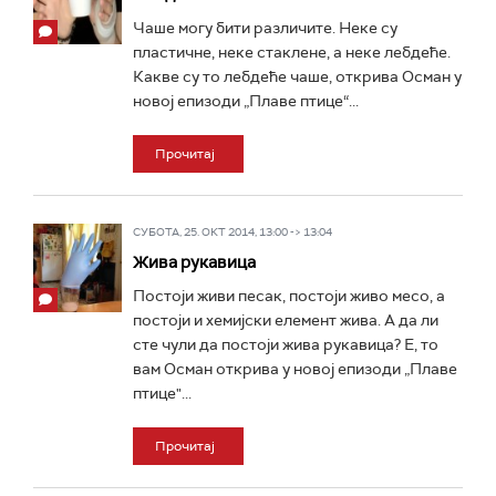
Чаше могу бити различите. Неке су
пластичне, неке стаклене, а неке лебдеће.
Какве су то лебдеће чаше, открива Осман у
новој епизоди „Плаве птице“...
Прочитај
СУБОТА, 25. ОКТ 2014, 13:00 -> 13:04
Жива рукавица
Постоји живи песак, постоји живо месо, а
постоји и хемијски елемент жива. А да ли
сте чули да постоји жива рукавица? Е, то
вам Осман открива у новој епизоди „Плаве
птице"...
Прочитај