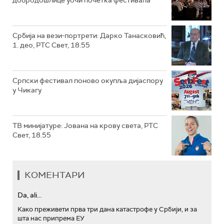
добродошлице уочи почетка фестивала
Србија на вези-портрети: Дарко Танасковић,
1. део, РТС Свет, 18.55
Српски фестивал поново окупља дијаспору
у Чикагу
ТВ минијатуре: Јована на крову света, РТС
Свет, 18.55
КОМЕНТАРИ
Da, ali...
Како преживети прва три дана катастрофе у Србији, и за
шта нас припрема ЕУ