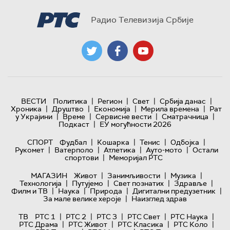
Радио Телевизија Србије
|
|
|
|
ВЕСТИ
Политика
Регион
Свет
Србија данас
|
|
|
|
Хроника
Друштво
Економија
Мерила времена
Рат
|
|
|
|
у Украјини
Време
Сервисне вести
Сматрачница
|
Подкаст
ЕУ могућности 2026
|
|
|
|
СПОРТ
Фудбал
Кошарка
Тенис
Одбојка
|
|
|
|
Рукомет
Ватерполо
Атлетика
Ауто-мото
Остали
|
спортови
Меморијал РТС
|
|
|
МАГАЗИН
Живот
Занимљивости
Музика
|
|
|
|
Технологијa
Путујемо
Свет познатих
Здравље
|
|
|
|
Филм и ТВ
Наука
Природа
Дигитални предузетник
|
За мале велике хероје
Наизглед здрав
|
|
|
|
|
ТВ
РТС 1
РТС 2
РТС 3
РТС Свет
РТС Наука
|
|
|
|
РТС Драма
РТС Живот
РТС Класика
РТС Коло