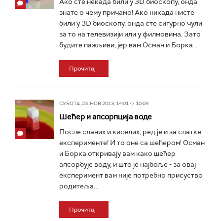
Ако сте некада били у 3D биоскопу, онда
знате о чему причамо! Ако никада нисте
били у 3D биоскопу, онда сте сигурно чули
за то на телевизији или у филмовима. Зато
будите пажљиви, јер вам Осман и Борка...
Прочитај
СУБОТА, 23. НОВ 2013, 14:01 -> 10:09
Шећер и апсорпција воде
После сланих и киселих, ред је и за слатке
експерименте! И то оне са шећером! Осман
и Борка откривају вам како шећер
апсорбује воду, и што је најбоље - за овај
експеримент вам није потребно присуство
родитеља...
Прочитај