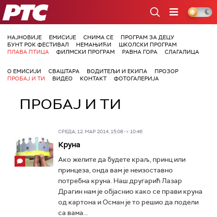
РТС
НАЈНОВИЈЕ
ЕМИСИЈЕ
СНИМА СЕ
ПРОГРАМ ЗА ДЕЦУ
БУНТ РОК ФЕСТИВАЛ
НЕМАЊИЋИ
ШКОЛСКИ ПРОГРАМ
ПЛАВА ПТИЦА
ФИЛМСКИ ПРОГРАМ
РАВНА ГОРА
СЛАГАЛИЦА
О ЕМИСИЈИ
СВАШТАРА
ВОДИТЕЉИ И ЕКИПА
ПРОЗОР
ПРОБАЈ И ТИ
ВИДЕО
КОНТАКТ
ФОТОГАЛЕРИЈА
ПРОБАЈ И ТИ
СРЕДА, 12. МАР 2014, 15:08 -> 10:46
Круна
Ако желите да будете краљ, принц или
принцеза, онда вам је неизоставно
потребна круна. Наш другарић Лазар
Драгин нам је објаснио како се прави круна
од картона и Осман је то решио да подели
са вама...