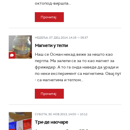
октопод-виршла...
Прочитај
НЕДЕЉА, 07. ДЕЦ 2014, 14:16 -> 09:37
Магнети у тегли
Наш се Осман некад веже за нешто као
пертла. Ма залепи се за то као магнет за
фрижидер. А то га онда наведе да уради и
по неки експеримент са магнетима. Овај пут
- са магнетима и теглом...
Прочитај
СУБОТА, 30. НОВ 2013, 14:03 -> 10:12
Три-де наочаре