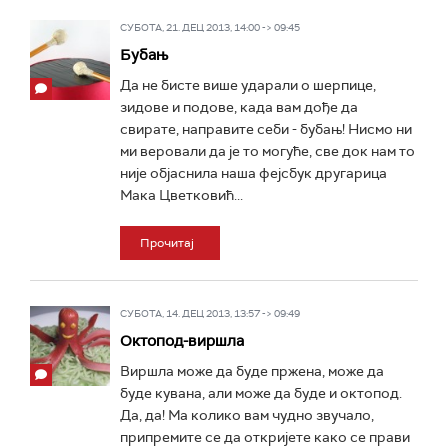
СУБОТА, 21. ДЕЦ 2013, 14:00 -> 09:45
Бубањ
Да не бисте више ударали о шерпице,
зидове и подове, када вам дође да
свирате, направите себи - бубањ! Нисмо ни
ми веровали да је то могуће, све док нам то
није објаснила наша фејсбук другарица
Мака Цветковић...
Прочитај
СУБОТА, 14. ДЕЦ 2013, 13:57 -> 09:49
Октопод-виршла
Виршла може да буде пржена, може да
буде кувана, али може да буде и октопод.
Да, да! Ма колико вам чудно звучало,
припремите се да откријете како се прави