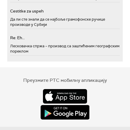
Cestitke za uspeh
Да ли сте знали да се најбоље грамофонске ручице
производе у Србији
Re: Eh...
Лесковачка спржа – производ са заштићеним географским
пореклом
Преузмите РТС мобилну апликацију