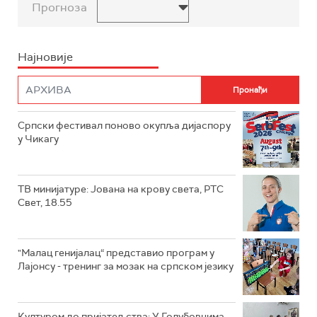
Прогноза
Најновије
Српски фестивал поново окупља дијаспору
у Чикагу
ТВ минијатуре: Јована на крову света, РТС
Свет, 18.55
"Малац генијалац“ представио програм у
Лајонсу - тренинг за мозак на српском језику
Културом до пријатељства: У Голубовцима