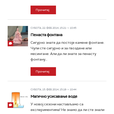
Прочитај
СУБОТА, 22. ФЕБ 2014, 15:21 -> 10:45
Пенаста фонтана
Сигурно знате да постоје камене фонтане.
Чули сте сигурно и за гвоздене или
месингане. Али да ли знате за пенасту
фонтану...
Прочитај
СУБОТА, 15. ФЕБ 2014, 15:18 -> 10:44
Магично усисавање воде
У новој сезони настављамо са
експериментима! Не знамо да ли сте знали