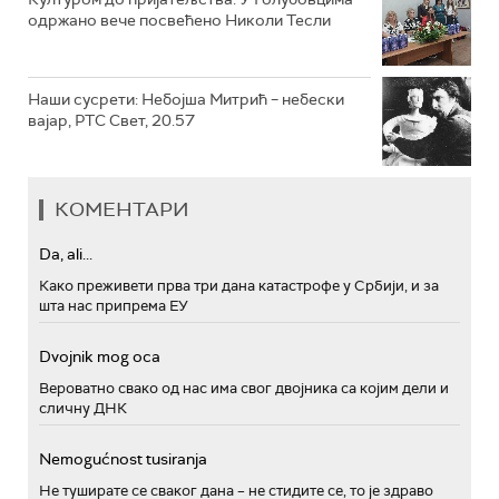
одржано вече посвећено Николи Тесли
Наши сусрети: Небојша Митрић – небески
вајар, РТС Свет, 20.57
КОМЕНТАРИ
Da, ali...
Како преживети прва три дана катастрофе у Србији, и за
шта нас припрема ЕУ
Dvojnik mog oca
Вероватно свако од нас има свог двојника са којим дели и
сличну ДНК
Nemogućnost tusiranja
Не туширате се сваког дана – не стидите се, то је здраво