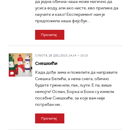
да једна обична чаша може магично да
усиса воду, али ако нисте, ево прилике да
научите и како! Eксперимент нам је
предложила наша фејсбук...
Прочитај
СУБОТА, 28. ДЕЦ 2013, 14:14 -> 10:13
Снешкићи
Када дође зима и пожелите да направите
Снешка Белића, а нема снега, обично
будете тужни или, пак, љути. Е па, више
немојте! Осман, Борка и Боки су измели
посебне Снешкиће, за које вам није
потребан ни...
Прочитај