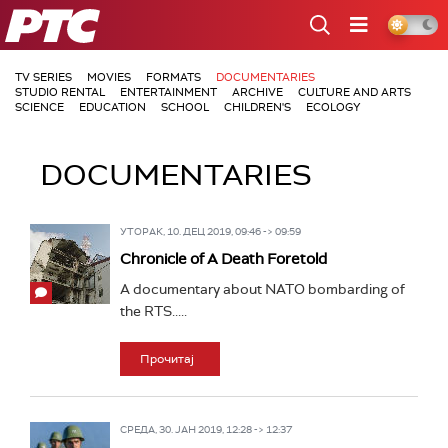
РТС
TV SERIES
MOVIES
FORMATS
DOCUMENTARIES
STUDIO RENTAL
ENTERTAINMENT
ARCHIVE
CULTURE AND ARTS
SCIENCE
EDUCATION
SCHOOL
CHILDREN'S
ECOLOGY
DOCUMENTARIES
УТОРАК, 10. ДЕЦ 2019, 09:46 -> 09:59
Chronicle of A Death Foretold
A documentary about NATO bombarding of
the RTS.....
Прочитај
СРЕДА, 30. ЈАН 2019, 12:28 -> 12:37