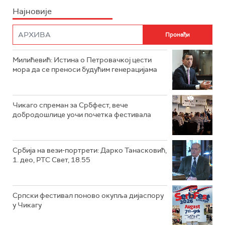
Најновије
Милићевић: Истина о Петровачкој цести
мора да се преноси будућим генерацијама
Чикаго спреман за Србфест, вече
добродошлице уочи почетка фестивала
Србија на вези-портрети: Дарко Танасковић,
1. део, РТС Свет, 18.55
Српски фестивал поново окупља дијаспору
у Чикагу