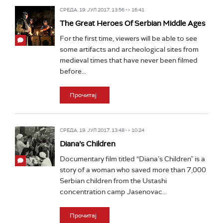
СРЕДА, 19. ЈУЛ 2017, 13:56 -> 16:41
The Great Heroes Of Serbian Middle Ages
For the first time, viewers will be able to see
some artifacts and archeological sites from
medieval times that have never been filmed
before...
Прочитај
СРЕДА, 19. ЈУЛ 2017, 13:48 -> 10:24
Diana’s Children
Documentary film titled “Diana’s Children” is a
story of a woman who saved more than 7,000
Serbian children from the Ustashi
concentration camp Jasenovac...
Прочитај