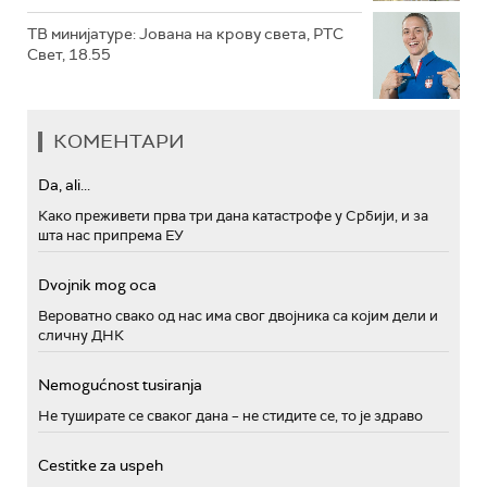
ТВ минијатуре: Јована на крову света, РТС
Свет, 18.55
КОМЕНТАРИ
Da, ali...
Како преживети прва три дана катастрофе у Србији, и за
шта нас припрема ЕУ
Dvojnik mog oca
Вероватно свако од нас има свог двојника са којим дели и
сличну ДНК
Nemogućnost tusiranja
Не туширате се сваког дана – не стидите се, то је здраво
Cestitke za uspeh