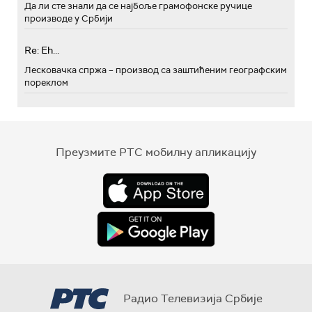
Да ли сте знали да се најбоље грамофонске ручице
производе у Србији
Re: Eh...
Лесковачка спржа – производ са заштићеним географским
пореклом
Преузмите РТС мобилну апликацију
Радио Телевизија Србије