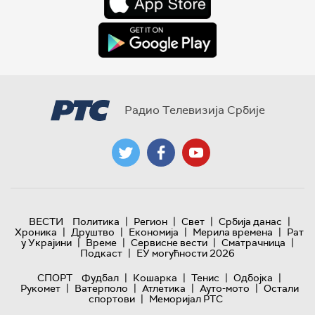
Радио Телевизија Србије
|
|
|
|
ВЕСТИ
Политика
Регион
Свет
Србија данас
|
|
|
|
Хроника
Друштво
Економија
Мерила времена
Рат
|
|
|
|
у Украјини
Време
Сервисне вести
Сматрачница
|
Подкаст
ЕУ могућности 2026
|
|
|
|
СПОРТ
Фудбал
Кошарка
Тенис
Одбојка
|
|
|
|
Рукомет
Ватерполо
Атлетика
Ауто-мото
Остали
|
спортови
Меморијал РТС