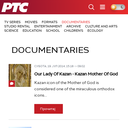
РТС
TV SERIES
MOVIES
FORMATS
DOCUMENTARIES
STUDIO RENTAL
ENTERTAINMENT
ARCHIVE
CULTURE AND ARTS
SCIENCE
EDUCATION
SCHOOL
CHILDREN'S
ECOLOGY
DOCUMENTARIES
СУБОТА, 19. ЈУЛ 2014, 15:18 -> 09:02
Our Lady Of Kazan - Kazan Mother Of God
Kazan icon of the Mother of God is
considered one of the miraculous orthodox
icons...
Прочитај