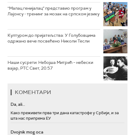
"Малац генијалац“ представио програм у
Лајонсу - тренинг за мозак на српском језику
Културом до пријатељства: У Голубовцима
одржано вече посвећено Николи Тесли
Наши сусрети: Небојша Митрић – небески
вајар, РТС Свет, 20.57
КОМЕНТАРИ
Da, ali...
Како преживети прва три дана катастрофе у Србији, и за
шта нас припрема ЕУ
Dvojnik mog oca