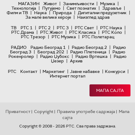
|
|
|
МАГАЗИН
Живот
Занимљивости
Музика
|
|
|
|
Технологијa
Путујемо
Свет познатих
Здравље
|
|
|
|
Филм и ТВ
Наука
Природа
Дигитални предузетник
|
За мале велике хероје
Наизглед здрав
|
|
|
|
|
ТВ
РТС 1
РТС 2
РТС 3
РТС Свет
РТС Наука
|
|
|
|
РТС Драма
РТС Живот
РТС Класика
РТС Коло
|
|
РТС Трезор
РТС Музика
РТС Полетарац
|
|
РАДИО
Радио Београд 1
Радио Београд 2
Радио
|
|
|
Београд 3
Београд 202
Радио Плетеница
Радио
|
|
|
Рокенролер
Радио Џубокс
Радио Вртешка
Радио
|
Џезер
Архив
|
|
|
|
РТС
Контакт
Маркетинг
Јавне набавке
Конкурси
Интернет портал
МАПА САЈТА
Приватност
Copyright
Правила употребе садржаја
Мапа
|
|
|
сајта
Copyright © 2008 - 2026 РТС. Сва права задржана.