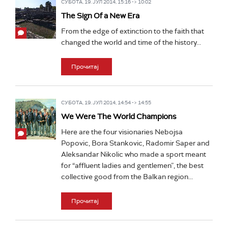
СУБОТА, 19. ЈУЛ 2014, 15:16 -> 10:02
The Sign Of a New Era
From the edge of extinction to the faith that
changed the world and time of the history...
Прочитај
СУБОТА, 19. ЈУЛ 2014, 14:54 -> 14:55
We Were The World Champions
Here are the four visionaries Nebojsa
Popovic, Bora Stankovic, Radomir Saper and
Aleksandar Nikolic who made a sport meant
for “affluent ladies and gentlemen”, the best
collective good from the Balkan region...
Прочитај