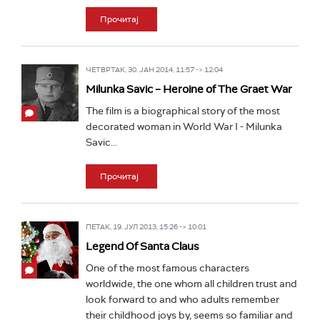
Прочитај
ЧЕТВРТАК, 30. ЈАН 2014, 11:57 -> 12:04
Milunka Savic – Heroine of The Graet War
The film is a biographical story of the most
decorated woman in World War I - Milunka
Savic...
Прочитај
ПЕТАК, 19. ЈУЛ 2013, 15:26 -> 10:01
Legend Of Santa Claus
One of the most famous characters
worldwide, the one whom all children trust and
look forward to and who adults remember
their childhood joys by, seems so familiar and