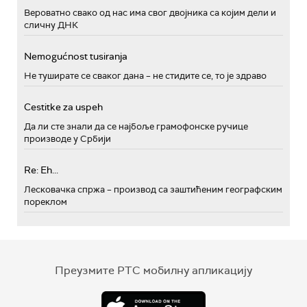
Вероватно свако од нас има свог двојника са којим дели и
сличну ДНК
Nemogućnost tusiranja
Не туширате се сваког дана – не стидите се, то је здраво
Cestitke za uspeh
Да ли сте знали да се најбоље грамофонске ручице
производе у Србији
Re: Eh...
Лесковачка спржа – производ са заштићеним географским
пореклом
Преузмите РТС мобилну апликацију